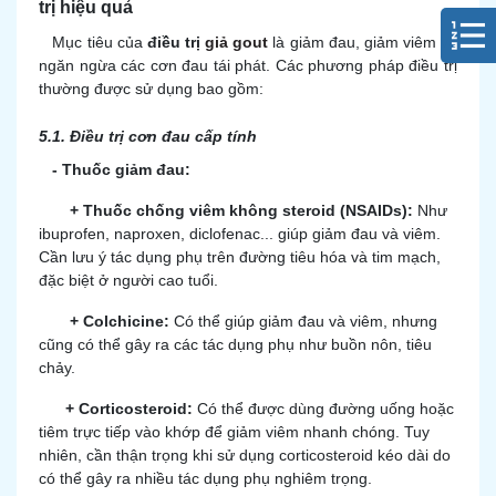
trị hiệu quả
Mục tiêu của
điều trị
giả gout
là giảm đau, giảm viêm và
ngăn ngừa các cơn đau tái phát. Các phương pháp điều trị
thường được sử dụng bao gồm:
5.1. Điều trị cơn đau cấp tính
- Thuốc giảm đau:
+ Thuốc chống viêm không steroid (NSAIDs):
Như
ibuprofen, naproxen, diclofenac... giúp giảm đau và viêm.
Cần lưu ý tác dụng phụ trên đường tiêu hóa và tim mạch,
đặc biệt ở người cao tuổi.
+ Colchicine:
Có thể giúp giảm đau và viêm, nhưng
cũng có thể gây ra các tác dụng phụ như buồn nôn, tiêu
chảy.
+ Corticosteroid:
Có thể được dùng đường uống hoặc
tiêm trực tiếp vào khớp để giảm viêm nhanh chóng. Tuy
nhiên, cần thận trọng khi sử dụng corticosteroid kéo dài do
có thể gây ra nhiều tác dụng phụ nghiêm trọng.