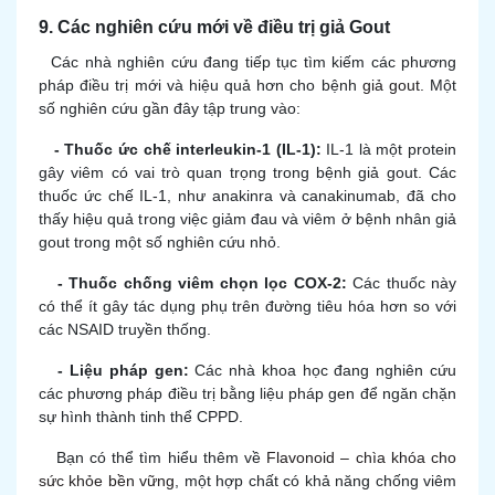
9. Các nghiên cứu mới về điều trị giả Gout
Các nhà nghiên cứu đang tiếp tục tìm kiếm các phương
pháp điều trị mới và hiệu quả hơn cho bệnh
giả gout.
Một
số nghiên cứu gần đây tập trung vào:
- Thuốc ức chế interleukin-1 (IL-1):
IL-1 là một protein
gây viêm có vai trò quan trọng trong bệnh giả gout. Các
thuốc ức chế IL-1, như anakinra và canakinumab, đã cho
thấy hiệu quả trong việc giảm đau và viêm ở bệnh nhân giả
gout trong một số nghiên cứu nhỏ.
- Thuốc chống viêm chọn lọc COX-2:
Các thuốc này
có thể ít gây tác dụng phụ trên đường tiêu hóa hơn so với
các NSAID truyền thống.
- Liệu pháp gen:
Các nhà khoa học đang nghiên cứu
các phương pháp điều trị bằng liệu pháp gen để ngăn chặn
sự hình thành tinh thể CPPD.
Bạn có thể tìm hiểu thêm về
Flavonoid – chìa khóa cho
sức khỏe bền vững
, một hợp chất có khả năng chống viêm