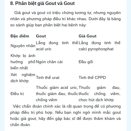
8. Phân biệt giả Gout và Gout
Giả gout
và gout có triệu chứng tương tự, nhưng nguyên
nhân và phương pháp điều trị khác nhau. Dưới đây là bảng
so sánh giúp bạn phân biệt hai bệnh này:
Đặc điểm
Gout
Giả Gout
Lắng đọng tinh thể
Lắng đọng tinh thể
Nguyên nhân
acid uric
calci pyrophosphat
Khớp bị ảnh
hưởng phổ
Ngón chân cái
Đầu gối
biến nhất
Xét nghiệm
Tinh thể urat
Tinh thể CPPD
dịch khớp
Thuốc giảm acid uric,
Thuốc giảm đau,
Điều trị
thuốc giảm đau, thuốc
thuốc chống viêm,
chống viêm
chọc hút dịch khớp
Việc chẩn đoán chính xác là rất quan trọng để có phương
pháp điều trị phù hợp. Nếu bạn nghi ngờ mình mắc gout
hoặc giả gout, hãy đến gặp bác sĩ để được thăm khám và
chẩn đoán.