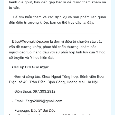
bệnh giả gout, hãy đến gặp bác sĩ để được thăm khám và
tư vấn.
Để tìm hiểu thêm về các dịch vụ và sản phẩm liên quan
đến điều trị xương khớp, bạn có thể truy cập
tại đây
.
____________________________________________
BácsỹXươngkhớp.com
là đơn vị điều trị chuyên sâu các
vấn đề xương khớp, phục hồi chấn thương, chăm sóc
người cao tuổi hàng đầu với sự phối hợp tinh túy của Y học
cổ truyền và Y học hiện đại.
Bác sỹ Bùi Đức Ngọt
- Đơn vị công tác: Khoa Ngoại Tổng hợp, Bệnh viện Bưu
Điện, số 49, Trần Điền, Định Công, Hoàng Mai, Hà Nội.
- Điện thoại: 097.393.2912
- Email: Zego2009@gmail.com
- Fanpage:
Bác Sĩ Bùi Đức