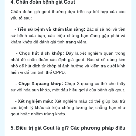
4. Chẩn đoán bệnh giả Gout
Chẩn đoán giả gout thường dựa trên sự kết hợp của các
yếu tố sau:
- Tiền sử bệnh và khám lâm sàng:
Bác sĩ sẽ hỏi về tiền
sử bệnh của bạn, các triệu chứng bạn đang gặp phải và
khám khớp để đánh giá tình trạng viêm.
- Chọc hút dịch khớp:
Đây là xét nghiệm quan trọng
nhất để chẩn đoán xác định giả gout. Bác sĩ sẽ dùng kim
nhỏ để hút dịch từ khớp bị ảnh hưởng và kiểm tra dưới kính
hiển vi để tìm tinh thể CPPD.
- Chụp X-quang khớp:
Chụp X-quang có thể cho thấy
sự vôi hóa sụn khớp, một dấu hiệu gợi ý của bệnh giả gout.
- Xét nghiệm máu:
Xét nghiệm máu có thể giúp loại trừ
các bệnh lý khác có triệu chứng tương tự, chẳng hạn như
gout hoặc nhiễm trùng khớp.
5. Điều trị giả Gout là gì? Các phương pháp điều