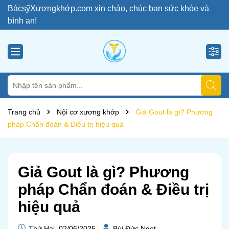
BácsỹXươngkhớp.com xin chào, chúc bạn sức khỏe và
bình an!
Trang chủ
Nội cơ xương khớp
Giả Gout là gì? Phương
pháp Chẩn đoán & Điều trị hiệu quả
Giả Gout là gì? Phương
pháp Chẩn đoán & Điều trị
hiệu quả
Thứ Hai, 02/06/2025
Bùi Đức Ngọt