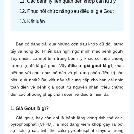
11. Các bệnh lý liên quan đến khớp cần lưu ý
12. Phục hồi chức năng sau điều trị giả Gout
13. Kết luận
Bạn có đang trải qua những cơn đau khớp dữ dội, sưng
tấy và nóng đỏ, khiến bạn nghi ngờ mình mắc bệnh gout?
Tuy nhiên, có một tình trạng bệnh lý khác có triệu chứng
tương tự, đó là giả gout. Vậy
điều trị
giả gout
là gì
, khác
biệt so với gout như thế nào và phương pháp điều trị nào
hiệu quả nhất? Bài viết này sẽ cung cấp cho bạn cái nhìn
toàn diện về bệnh giả gout, từ nguyên nhân, triệu chứng
đến các phương pháp chẩn đoán và điều trị hiện đại.
1. Giả Gout là gì?
Giả gout,
hay còn gọi là bệnh lắng đọng tinh thể calci
pyrophosphat (CPPD), là một dạng viêm khớp gây ra bởi
sự tích tụ các tinh thể calci pyrophosphat dihydrat trong