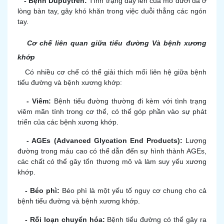
- Bệnh Dupuytren:
Tình trạng dày lên của mô dưới da ở
lòng bàn tay, gây khó khăn trong việc duỗi thẳng các ngón
tay.
Cơ chế liên quan giữa tiểu đường Và bệnh xương
khớp
Có nhiều cơ chế có thể giải thích mối liên hệ giữa bệnh
tiểu đường và bệnh xương khớp:
- Viêm:
Bệnh tiểu đường thường đi kèm với tình trạng
viêm mãn tính trong cơ thể, có thể góp phần vào sự phát
triển của các bệnh xương khớp.
- AGEs (Advanced Glycation End Products):
Lượng
đường trong máu cao có thể dẫn đến sự hình thành AGEs,
các chất có thể gây tổn thương mô và làm suy yếu xương
khớp.
- Béo phì:
Béo phì là một yếu tố nguy cơ chung cho cả
bệnh tiểu đường và bệnh xương khớp.
- Rối loạn chuyển hóa:
Bệnh tiểu đường có thể gây ra