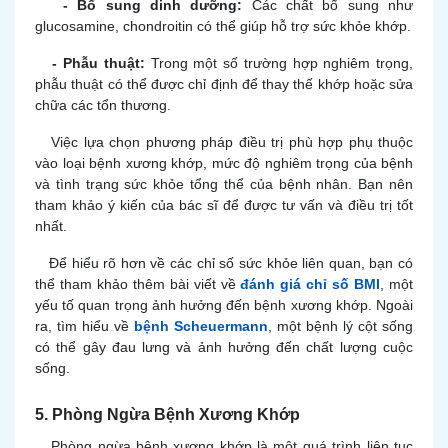
- Bổ sung dinh dưỡng:
Các chất bổ sung như
glucosamine, chondroitin có thể giúp hỗ trợ sức khỏe khớp.
- Phẫu thuật:
Trong một số trường hợp nghiêm trọng,
phẫu thuật có thể được chỉ định để thay thế khớp hoặc sửa
chữa các tổn thương.
Việc lựa chọn phương pháp điều trị phù hợp phụ thuộc
vào loại bệnh xương khớp, mức độ nghiêm trọng của bệnh
và tình trạng sức khỏe tổng thể của bệnh nhân. Bạn nên
tham khảo ý kiến của bác sĩ để được tư vấn và điều trị tốt
nhất.
Để hiểu rõ hơn về các chỉ số sức khỏe liên quan, bạn có
thể tham khảo thêm bài viết về
đánh giá chỉ số BMI
, một
yếu tố quan trọng ảnh hưởng đến bệnh xương khớp. Ngoài
ra, tìm hiểu về
bệnh Scheuermann
, một bệnh lý cột sống
có thể gây đau lưng và ảnh hưởng đến chất lượng cuộc
sống.
5. Phòng Ngừa Bệnh Xương Khớp
Phòng ngừa bệnh xương khớp là một quá trình liên tục