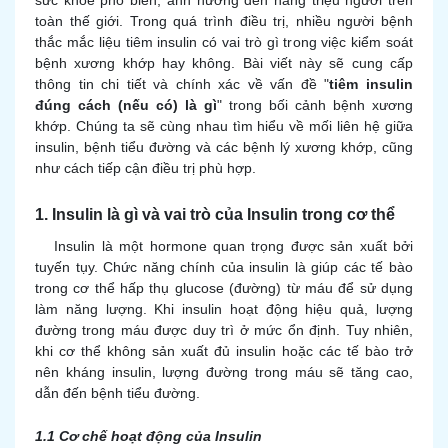
sức khỏe phổ biến, ảnh hưởng đến hàng triệu người trên
toàn thế giới. Trong quá trình điều trị, nhiều người bệnh
thắc mắc liệu tiêm insulin có vai trò gì trong việc kiểm soát
bệnh xương khớp hay không. Bài viết này sẽ cung cấp
thông tin chi tiết và chính xác về vấn đề "
tiêm insulin
đúng cách (nếu có) là gì
" trong bối cảnh bệnh xương
khớp. Chúng ta sẽ cùng nhau tìm hiểu về mối liên hệ giữa
insulin, bệnh tiểu đường và các bệnh lý xương khớp, cũng
như cách tiếp cận điều trị phù hợp.
1. Insulin là gì và vai trò của Insulin trong cơ thể
Insulin là một hormone quan trọng được sản xuất bởi
tuyến tụy. Chức năng chính của insulin là giúp các tế bào
trong cơ thể hấp thụ glucose (đường) từ máu để sử dụng
làm năng lượng. Khi insulin hoạt động hiệu quả, lượng
đường trong máu được duy trì ở mức ổn định. Tuy nhiên,
khi cơ thể không sản xuất đủ insulin hoặc các tế bào trở
nên kháng insulin, lượng đường trong máu sẽ tăng cao,
dẫn đến bệnh tiểu đường.
1.1 Cơ chế hoạt động của Insulin