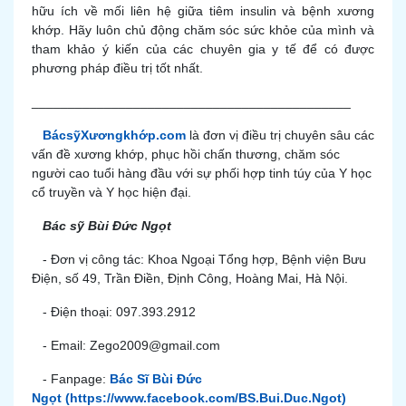
hữu ích về mối liên hệ giữa tiêm insulin và bệnh xương
khớp. Hãy luôn chủ động chăm sóc sức khỏe của mình và
tham khảo ý kiến của các chuyên gia y tế để có được
phương pháp điều trị tốt nhất.
____________________________________________
BácsỹXươngkhớp.com
là đơn vị điều trị chuyên sâu các
vấn đề xương khớp, phục hồi chấn thương, chăm sóc
người cao tuổi hàng đầu với sự phối hợp tinh túy của Y học
cổ truyền và Y học hiện đại.
Bác sỹ Bùi Đức Ngọt
- Đơn vị công tác: Khoa Ngoại Tổng hợp, Bệnh viện Bưu
Điện, số 49, Trần Điền, Định Công, Hoàng Mai, Hà Nội.
- Điện thoại: 097.393.2912
- Email: Zego2009@gmail.com
- Fanpage:
Bác Sĩ Bùi Đức
Ngọt
(https://www.facebook.com/BS.Bui.Duc.Ngot)