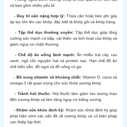
và bao gồm nhiều yếu tố:
- Duy trì cân nặng hợp lý:
Thừa cân hoặc béo phì gây
áp lực lớn lên các khớp, đặc biệt là khớp gối và khớp háng.
- Tập thể dục thường xuyên:
Tập thể dục giúp tăng
cường sức mạnh cơ bắp, cải thiện sự linh hoạt của khớp và
giảm nguy cơ chấn thương.
- Chế độ ăn uống lành mạnh:
Ăn nhiều trái cây, rau
xanh, ngũ cốc nguyên hạt và protein nạc. Hạn chế đồ ăn
chế biến sẵn, đồ ngọt và đồ uống có ga.
- Bổ sung vitamin và khoáng chất:
Vitamin D, canxi và
omega-3 rất quan trọng cho sức khỏe xương khớp.
- Tránh hút thuốc:
Hút thuốc làm giảm lưu lượng máu
đến xương khớp và làm tăng nguy cơ loãng xương.
- Khám sức khỏe định kỳ:
Khám sức khỏe định kỳ giúp
phát hiện sớm các vấn đề về xương khớp và có biện pháp
can thiệp kịp thời.