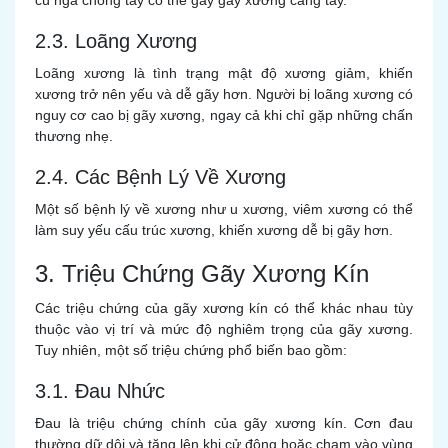
cú ngã chống tay có thể gây gãy xương cẳng tay.
2.3. Loãng Xương
Loãng xương là tình trạng mật độ xương giảm, khiến
xương trở nên yếu và dễ gãy hơn. Người bị loãng xương có
nguy cơ cao bị gãy xương, ngay cả khi chỉ gặp những chấn
thương nhẹ.
2.4. Các Bệnh Lý Về Xương
Một số bệnh lý về xương như u xương, viêm xương có thể
làm suy yếu cấu trúc xương, khiến xương dễ bị gãy hơn.
3. Triệu Chứng Gãy Xương Kín
Các triệu chứng của gãy xương kín có thể khác nhau tùy
thuộc vào vị trí và mức độ nghiêm trọng của gãy xương.
Tuy nhiên, một số triệu chứng phổ biến bao gồm:
3.1. Đau Nhức
Đau là triệu chứng chính của gãy xương kín. Cơn đau
thường dữ dội và tăng lên khi cử động hoặc chạm vào vùng