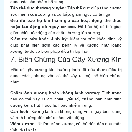
dụng các sản phẩm bổ sung.
Tập thể dục thường xuyên:
Tập thể dục giúp tăng cường
sức mạnh của xương và cơ bắp, giảm nguy cơ té ngã.
Đeo đồ bảo hộ khi tham gia các hoạt động thể thao
hoặc lao động có nguy cơ cao:
Đồ bảo hộ có thể giúp
giảm thiểu tác động của chấn thương lên xương.
Kiểm tra sức khỏe định kỳ:
Kiểm tra sức khỏe định kỳ
giúp phát hiện sớm các bệnh lý về xương như loãng
xương, từ đó có biện pháp điều trị kịp thời.
7. Biến Chứng Của Gãy Xương Kín
Mặc dù gãy xương kín thường lành tốt nếu được điều trị
đúng cách, nhưng vẫn có thể xảy ra một số biến chứng
như:
Chậm lành xương hoặc không lành xương:
Tình trạng
này có thể xảy ra do nhiều yếu tố, chẳng hạn như dinh
dưỡng kém, hút thuốc lá, hoặc nhiễm trùng.
Can lệch:
Xương lành lại không đúng vị trí, gây biến dạng
và ảnh hưởng đến chức năng vận động.
Viêm xương:
Nhiễm trùng xương, có thể dẫn đến đau mãn
tính và tàn tật.