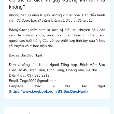
không?
Không nên tự điều trị gãy xương kín tại nhà. Cần đến bệnh
viện để được bác sĩ thăm khám và điều trị đúng cách.
BácsỹXươngkhớp.com là đơn vị điều trị chuyên sâu các
vấn đề xương khớp, phục hồi chấn thương, chăm sóc
người cao tuổi hàng đầu với sự phối hợp tinh túy của Y học
cổ truyền và Y học hiện đại.
Bác sỹ Bùi Đức Ngọt
Đơn vị công tác: Khoa Ngoại Tổng hợp, Bệnh viện Bưu
Điện, số 49, Trần Điền, Định Công, Hoàng Mai, Hà Nội.
Điện thoại: 097.393.2912
Email: Zego2009@gmail.com
Fanpage: Bác Sĩ Bùi Đức Ngọt
(
https://www.facebook.com/BS.Bui.Duc.Ngot
)