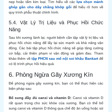
nẹp hoặc tấm kim loại. Tìm hiểu về các
lựa chọn mảnh
ghép gân cho dây chằng khớp gối
để hiểu rõ hơn về
quy trình phẫu thuật chỉnh hình.
5.4. Vật Lý Trị Liệu và Phục Hồi Chức
Năng
Sau khi xương lành lại, người bệnh cần tập vật lý trị liệu và
phục hồi chức năng để lấy lại sức mạnh và khả năng vận
động. Các bài tập phục hồi chức năng sẽ giúp tăng cường
cơ bắp, cải thiện phạm vi vận động và giảm đau. Tham
khảo thêm về
tập PHCN sau mổ nội soi khâu Bankart
để
có lộ trình phục hồi hiệu quả.
6. Phòng Ngừa Gãy Xương Kín
Để phòng ngừa gãy xương kín, bạn có thể thực hiện các
biện pháp sau:
Bổ sung đầy đủ canxi và vitamin D:
Canxi và vitamin D
rất quan trọng cho sức khỏe của xương. Bạn có thể bổ
sung canxi và vitamin D thông qua chế độ ăn uống hoặc sử