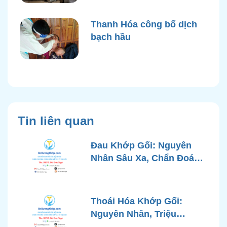
Thanh Hóa công bố dịch
bạch hầu
Tin liên quan
Đau Khớp Gối: Nguyên
Nhân Sâu Xa, Chẩn Đoán
Chính Xác và Phương
Pháp Điều Trị Tiên Tiến Từ
Góc Nhìn Bác Sĩ Xương
Thoái Hóa Khớp Gối:
Khớp
Nguyên Nhân, Triệu
Chứng, Chẩn Đoán và Các