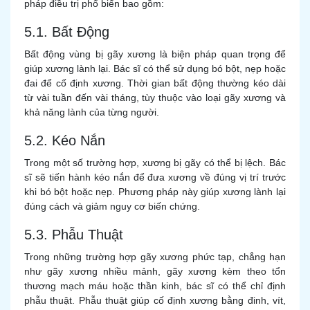
pháp điều trị phổ biến bao gồm:
5.1. Bất Động
Bất động vùng bị gãy xương là biện pháp quan trọng để
giúp xương lành lại. Bác sĩ có thể sử dụng bó bột, nẹp hoặc
đai để cố định xương. Thời gian bất động thường kéo dài
từ vài tuần đến vài tháng, tùy thuộc vào loại gãy xương và
khả năng lành của từng người.
5.2. Kéo Nắn
Trong một số trường hợp, xương bị gãy có thể bị lệch. Bác
sĩ sẽ tiến hành kéo nắn để đưa xương về đúng vị trí trước
khi bó bột hoặc nẹp. Phương pháp này giúp xương lành lại
đúng cách và giảm nguy cơ biến chứng.
5.3. Phẫu Thuật
Trong những trường hợp gãy xương phức tạp, chẳng hạn
như gãy xương nhiều mảnh, gãy xương kèm theo tổn
thương mạch máu hoặc thần kinh, bác sĩ có thể chỉ định
phẫu thuật. Phẫu thuật giúp cố định xương bằng đinh, vít,