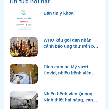
Tin tức nổi bật
Bản tin y khoa
WHO kêu gọi dán nhãn
cảnh báo ung thư trên bao
bì rượu
Dịch cúm tại Mỹ vượt
Covid, nhiều bệnh viện
quá tải
Nhiều bệnh viện Quảng
Ninh thiệt hại nặng, cạn
điện nước sau bão Yagi