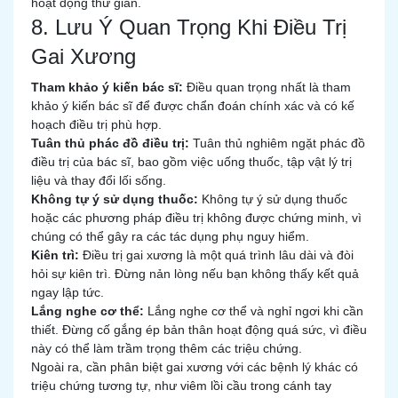
hoạt động thư giãn.
8. Lưu Ý Quan Trọng Khi Điều Trị
Gai Xương
Tham khảo ý kiến bác sĩ:
Điều quan trọng nhất là tham
khảo ý kiến bác sĩ để được chẩn đoán chính xác và có kế
hoạch điều trị phù hợp.
Tuân thủ phác đồ điều trị:
Tuân thủ nghiêm ngặt phác đồ
điều trị của bác sĩ, bao gồm việc uống thuốc, tập vật lý trị
liệu và thay đổi lối sống.
Không tự ý sử dụng thuốc:
Không tự ý sử dụng thuốc
hoặc các phương pháp điều trị không được chứng minh, vì
chúng có thể gây ra các tác dụng phụ nguy hiểm.
Kiên trì:
Điều trị gai xương là một quá trình lâu dài và đòi
hỏi sự kiên trì. Đừng nản lòng nếu bạn không thấy kết quả
ngay lập tức.
Lắng nghe cơ thể:
Lắng nghe cơ thể và nghỉ ngơi khi cần
thiết. Đừng cố gắng ép bản thân hoạt động quá sức, vì điều
này có thể làm trầm trọng thêm các triệu chứng.
Ngoài ra, cần phân biệt gai xương với các bệnh lý khác có
triệu chứng tương tự, như
viêm lồi cầu trong cánh tay