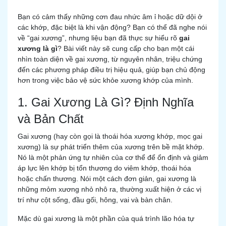
Bạn có cảm thấy những cơn đau nhức âm ỉ hoặc dữ dội ở
các khớp, đặc biệt là khi vận động? Bạn có thể đã nghe nói
về “gai xương”, nhưng liệu bạn đã thực sự hiểu rõ
gai
xương là gì
? Bài viết này sẽ cung cấp cho bạn một cái
nhìn toàn diện về gai xương, từ nguyên nhân, triệu chứng
đến các phương pháp điều trị hiệu quả, giúp bạn chủ động
hơn trong việc bảo vệ sức khỏe xương khớp của mình.
1. Gai Xương Là Gì? Định Nghĩa
và Bản Chất
Gai xương (hay còn gọi là thoái hóa xương khớp, mọc gai
xương) là sự phát triển thêm của xương trên bề mặt khớp.
Nó là một phản ứng tự nhiên của cơ thể để ổn định và giảm
áp lực lên khớp bị tổn thương do viêm khớp, thoái hóa
hoặc chấn thương. Nói một cách đơn giản, gai xương là
những mỏm xương nhỏ nhô ra, thường xuất hiện ở các vị
trí như cột sống, đầu gối, hông, vai và bàn chân.
Mặc dù gai xương là một phần của quá trình lão hóa tự