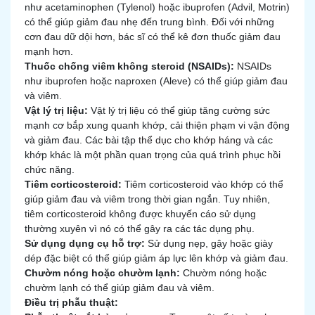
như acetaminophen (Tylenol) hoặc ibuprofen (Advil, Motrin)
có thể giúp giảm đau nhẹ đến trung bình. Đối với những
cơn đau dữ dội hơn, bác sĩ có thể kê đơn thuốc giảm đau
mạnh hơn.
Thuốc chống viêm không steroid (NSAIDs):
NSAIDs
như ibuprofen hoặc naproxen (Aleve) có thể giúp giảm đau
và viêm.
Vật lý trị liệu:
Vật lý trị liệu có thể giúp tăng cường sức
mạnh cơ bắp xung quanh khớp, cải thiện phạm vi vận động
và giảm đau. Các bài tập
thể dục cho khớp háng
và các
khớp khác là một phần quan trọng của quá trình phục hồi
chức năng.
Tiêm corticosteroid:
Tiêm corticosteroid vào khớp có thể
giúp giảm đau và viêm trong thời gian ngắn. Tuy nhiên,
tiêm corticosteroid không được khuyến cáo sử dụng
thường xuyên vì nó có thể gây ra các tác dụng phụ.
Sử dụng dụng cụ hỗ trợ:
Sử dụng nẹp, gậy hoặc giày
dép đặc biệt có thể giúp giảm áp lực lên khớp và giảm đau.
Chườm nóng hoặc chườm lạnh:
Chườm nóng hoặc
chườm lạnh có thể giúp giảm đau và viêm.
Điều trị phẫu thuật: