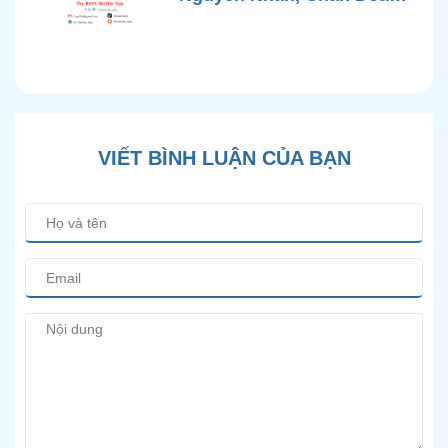
Chính Xác và Phương
Pháp Điều Trị Bảo Tồn
Hiện Đại
VIẾT BÌNH LUẬN CỦA BẠN