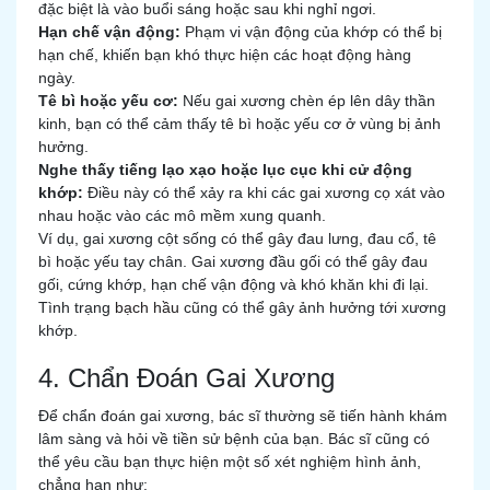
đặc biệt là vào buổi sáng hoặc sau khi nghỉ ngơi.
Hạn chế vận động:
Phạm vi vận động của khớp có thể bị
hạn chế, khiến bạn khó thực hiện các hoạt động hàng
ngày.
Tê bì hoặc yếu cơ:
Nếu gai xương chèn ép lên dây thần
kinh, bạn có thể cảm thấy tê bì hoặc yếu cơ ở vùng bị ảnh
hưởng.
Nghe thấy tiếng lạo xạo hoặc lục cục khi cử động
khớp:
Điều này có thể xảy ra khi các gai xương cọ xát vào
nhau hoặc vào các mô mềm xung quanh.
Ví dụ, gai xương cột sống có thể gây đau lưng, đau cổ, tê
bì hoặc yếu tay chân. Gai xương đầu gối có thể gây đau
gối, cứng khớp, hạn chế vận động và khó khăn khi đi lại.
Tình trạng
bạch hầu
cũng có thể gây ảnh hưởng tới xương
khớp.
4. Chẩn Đoán Gai Xương
Để chẩn đoán gai xương, bác sĩ thường sẽ tiến hành khám
lâm sàng và hỏi về tiền sử bệnh của bạn. Bác sĩ cũng có
thể yêu cầu bạn thực hiện một số xét nghiệm hình ảnh,
chẳng hạn như: