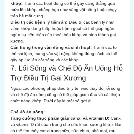
khớp:
Tránh các hoạt động có thể gây căng thẳng quá
mức lên khớp, chẳng hạn như nâng vật nặng hoặc chạy
trên bề mặt cứng.
Điều trị các bệnh lý tiềm ẩn:
Điều trị các bệnh lý như
viêm khớp dạng thấp hoặc bệnh gout có thể giúp ngăn
ngừa sự tiến triển của thoái hóa khớp và hình thành gai
xương.
Cẩn trọng trong vận động và sinh hoạt:
Tránh các tư
thế sai lệch, mang vác vật nặng không đúng cách có thể
gây áp lực lên cột sống và các khớp.
7. Lối Sống và Chế Độ Ăn Uống Hỗ
Trợ Điều Trị Gai Xương
Ngoài các phương pháp điều trị y tế, việc thay đổi lối sống
và chế độ ăn uống cũng có thể giúp giảm đau và cải thiện
chức năng khớp. Dưới đây là một số gợi ý:
Chế độ ăn uống:
Tăng cường thực phẩm giàu canxi và vitamin D:
Canxi
và vitamin D rất quan trọng cho sức khỏe xương khớp. Bạn
có thể tìm thấy canxi trong sữa, sữa chua, phô mai, rau