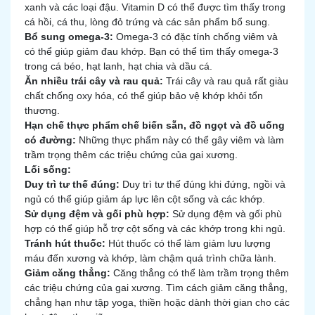
xanh và các loại đậu. Vitamin D có thể được tìm thấy trong
cá hồi, cá thu, lòng đỏ trứng và các sản phẩm bổ sung.
Bổ sung omega-3:
Omega-3 có đặc tính chống viêm và
có thể giúp giảm đau khớp. Bạn có thể tìm thấy omega-3
trong cá béo, hạt lanh, hạt chia và dầu cá.
Ăn nhiều trái cây và rau quả:
Trái cây và rau quả rất giàu
chất chống oxy hóa, có thể giúp bảo vệ khớp khỏi tổn
thương.
Hạn chế thực phẩm chế biến sẵn, đồ ngọt và đồ uống
có đường:
Những thực phẩm này có thể gây viêm và làm
trầm trọng thêm các triệu chứng của gai xương.
Lối sống:
Duy trì tư thế đúng:
Duy trì tư thế đúng khi đứng, ngồi và
ngủ có thể giúp giảm áp lực lên cột sống và các khớp.
Sử dụng đệm và gối phù hợp:
Sử dụng đệm và gối phù
hợp có thể giúp hỗ trợ cột sống và các khớp trong khi ngủ.
Tránh hút thuốc:
Hút thuốc có thể làm giảm lưu lượng
máu đến xương và khớp, làm chậm quá trình chữa lành.
Giảm căng thẳng:
Căng thẳng có thể làm trầm trọng thêm
các triệu chứng của gai xương. Tìm cách giảm căng thẳng,
chẳng hạn như tập yoga, thiền hoặc dành thời gian cho các