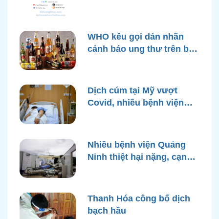
WHO kêu gọi dán nhãn
cảnh báo ung thư trên bao
bì rượu
Dịch cúm tại Mỹ vượt
Covid, nhiều bệnh viện
quá tải
Nhiều bệnh viện Quảng
Ninh thiệt hại nặng, cạn
điện nước sau bão Yagi
Thanh Hóa công bố dịch
bạch hầu