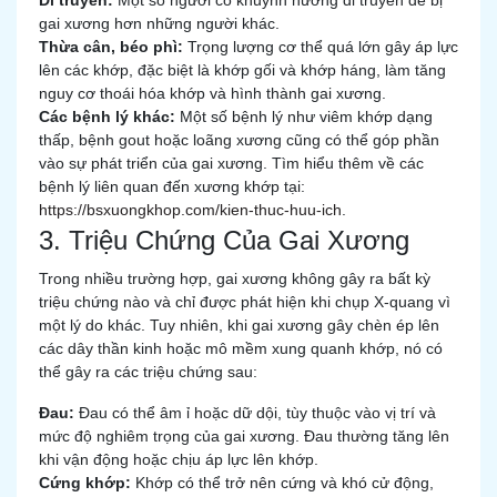
Di truyền:
Một số người có khuynh hướng di truyền dễ bị
gai xương hơn những người khác.
Thừa cân, béo phì:
Trọng lượng cơ thể quá lớn gây áp lực
lên các khớp, đặc biệt là khớp gối và khớp háng, làm tăng
nguy cơ thoái hóa khớp và hình thành gai xương.
Các bệnh lý khác:
Một số bệnh lý như viêm khớp dạng
thấp, bệnh gout hoặc loãng xương cũng có thể góp phần
vào sự phát triển của gai xương. Tìm hiểu thêm về các
bệnh lý liên quan đến xương khớp tại:
https://bsxuongkhop.com/kien-thuc-huu-ich
.
3. Triệu Chứng Của Gai Xương
Trong nhiều trường hợp, gai xương không gây ra bất kỳ
triệu chứng nào và chỉ được phát hiện khi chụp X-quang vì
một lý do khác. Tuy nhiên, khi gai xương gây chèn ép lên
các dây thần kinh hoặc mô mềm xung quanh khớp, nó có
thể gây ra các triệu chứng sau:
Đau:
Đau có thể âm ỉ hoặc dữ dội, tùy thuộc vào vị trí và
mức độ nghiêm trọng của gai xương. Đau thường tăng lên
khi vận động hoặc chịu áp lực lên khớp.
Cứng khớp:
Khớp có thể trở nên cứng và khó cử động,