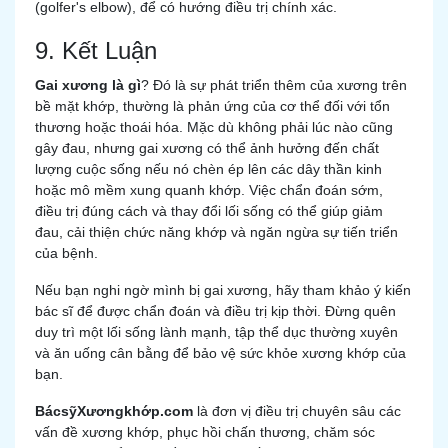
(golfer's elbow), để có hướng điều trị chính xác.
9. Kết Luận
Gai xương là gì
? Đó là sự phát triển thêm của xương trên
bề mặt khớp, thường là phản ứng của cơ thể đối với tổn
thương hoặc thoái hóa. Mặc dù không phải lúc nào cũng
gây đau, nhưng gai xương có thể ảnh hưởng đến chất
lượng cuộc sống nếu nó chèn ép lên các dây thần kinh
hoặc mô mềm xung quanh khớp. Việc chẩn đoán sớm,
điều trị đúng cách và thay đổi lối sống có thể giúp giảm
đau, cải thiện chức năng khớp và ngăn ngừa sự tiến triển
của bệnh.
Nếu bạn nghi ngờ mình bị gai xương, hãy tham khảo ý kiến
bác sĩ để được chẩn đoán và điều trị kịp thời. Đừng quên
duy trì một lối sống lành mạnh, tập thể dục thường xuyên
và ăn uống cân bằng để bảo vệ sức khỏe xương khớp của
bạn.
BácsỹXươngkhớp.com
là đơn vị điều trị chuyên sâu các
vấn đề xương khớp, phục hồi chấn thương, chăm sóc