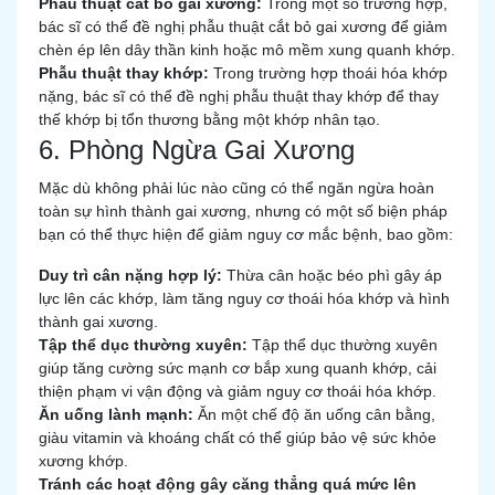
Phẫu thuật cắt bỏ gai xương:
Trong một số trường hợp,
bác sĩ có thể đề nghị phẫu thuật cắt bỏ gai xương để giảm
chèn ép lên dây thần kinh hoặc mô mềm xung quanh khớp.
Phẫu thuật thay khớp:
Trong trường hợp thoái hóa khớp
nặng, bác sĩ có thể đề nghị phẫu thuật thay khớp để thay
thế khớp bị tổn thương bằng một khớp nhân tạo.
6. Phòng Ngừa Gai Xương
Mặc dù không phải lúc nào cũng có thể ngăn ngừa hoàn
toàn sự hình thành gai xương, nhưng có một số biện pháp
bạn có thể thực hiện để giảm nguy cơ mắc bệnh, bao gồm:
Duy trì cân nặng hợp lý:
Thừa cân hoặc béo phì gây áp
lực lên các khớp, làm tăng nguy cơ thoái hóa khớp và hình
thành gai xương.
Tập thể dục thường xuyên:
Tập thể dục thường xuyên
giúp tăng cường sức mạnh cơ bắp xung quanh khớp, cải
thiện phạm vi vận động và giảm nguy cơ thoái hóa khớp.
Ăn uống lành mạnh:
Ăn một chế độ ăn uống cân bằng,
giàu vitamin và khoáng chất có thể giúp bảo vệ sức khỏe
xương khớp.
Tránh các hoạt động gây căng thẳng quá mức lên