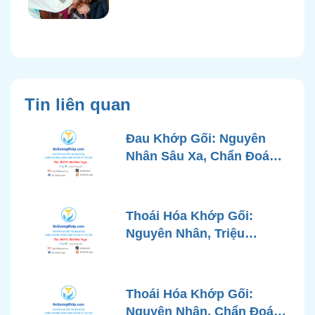
Tin liên quan
Đau Khớp Gối: Nguyên
Nhân Sâu Xa, Chẩn Đoán
Chính Xác và Phương
Pháp Điều Trị Tiên Tiến Từ
Góc Nhìn Bác Sĩ Xương
Thoái Hóa Khớp Gối:
Khớp
Nguyên Nhân, Triệu
Chứng, Chẩn Đoán và Các
Phương Pháp Điều Trị
Chuẩn Y Khoa
Thoái Hóa Khớp Gối:
Nguyên Nhân, Chẩn Đoán