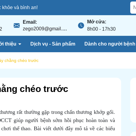
khỏe và bình an!
Mở cửa:
Email:
zego2009@gmail.com
2
8h00 - 17h30
ới thiệu
Dịch vụ - Sản phẩm
Dành cho người bện
ây chằng chéo trước
hằng chéo trước
thương rất thường gặp trong chấn thương khớp gối.
t DCCT giúp người bệnh sớm hồi phục hoàn toàn và
 chơi thể thao. Bài viết dưới đây mô tả về các biểu