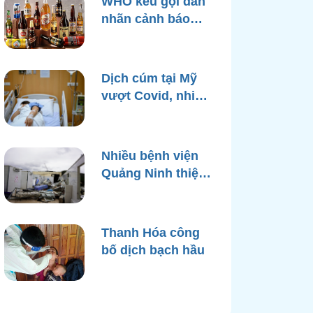
WHO kêu gọi dán
nhãn cảnh báo
ung thư trên bao
bì rượu
Dịch cúm tại Mỹ
vượt Covid, nhiều
bệnh viện quá tải
Nhiều bệnh viện
Quảng Ninh thiệt
hại nặng, cạn điện
nước sau bão
Yagi
Thanh Hóa công
bố dịch bạch hầu