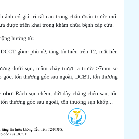
 ảnh có giá trị rất cao trong chẩn đoán trước mổ.
hưa được triển khai trong khám chữa bệnh cấp cứu.
 cộng hưởng từ:
 DCCT gồm: phù nề, tăng tín hiệu trên T2, mất liên
xương dưới sụn, mâm chày trượt ra trước >7mm so
p góc, tổn thương góc sau ngoài, DCBT, tổn thương
c như
: Rách sụn chêm, đứt dây chằng chéo sau, tổn
tổn thương góc sau ngoài, tổn thương sụn khớp...