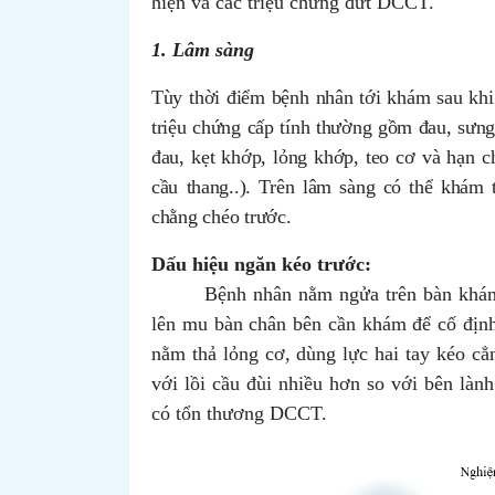
hiện và các triệu chứng đứt DCCT.
1. Lâm sàng
Tùy thời điểm bệnh nhân tới khám sau khi
triệu chứng cấp tính thường gồm đau, sưng
đau, kẹt khớp, lỏng khớp, teo cơ và hạn c
cầu thang..). Trên lâm sàng có thể khám
chằng chéo trước.
Dấu hiệu ngăn kéo trước:
Bệnh nhân nằm ngửa trên bàn khám
lên mu bàn chân bên cần khám để cố định,
nằm thả lỏng cơ, dùng lực hai tay kéo cẳ
với lồi cầu đùi nhiều hơn so với bên lành
có tổn thương DCCT.