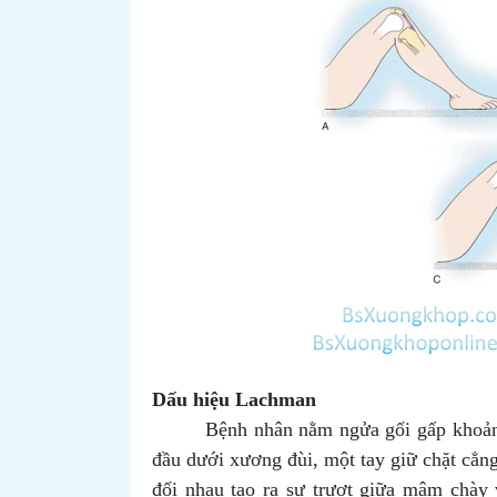
Dấu hiệu Lachman
Bệnh nhân nằm ngửa gối gấp khoả
đầu dưới xương đùi, một tay giữ chặt cẳng
đối nhau tạo ra sự trượt giữa mâm chày v