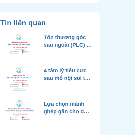
Tin liên quan
Tổn thương góc
sau ngoài (PLC) là
gì? Nguyên nhân
và điều trị
4 tâm lý tiêu cực
sau mổ nội soi tái
tạo dây chằng
chéo trước khớp
gối
Lựa chọn mảnh
ghép gân cho dây
chằng khớp gối