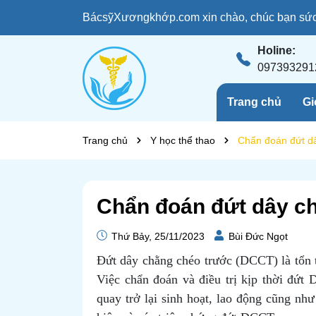
BácsỹXươngkhớp.com xin chào, chúc bạn sức 
Holine:
097393291
Trang chủ
Gi
Trang chủ
Y học thể thao
Chẩn đoán đứt d
Chẩn đoán đứt dây c
Thứ Bảy, 25/11/2023
Bùi Đức Ngọt
Đứt dây chằng chéo trước (DCCT) là tổn 
Việc chẩn đoán và điều trị kịp thời đứ
quay trở lại sinh hoạt, lao động cũng như