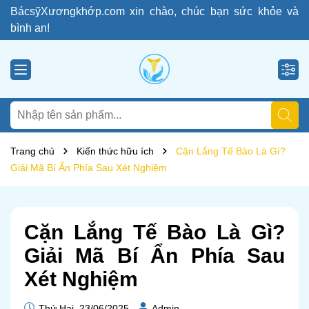
BácsỹXươngkhớp.com xin chào, chúc bạn sức khỏe và
bình an!
Trang chủ
Kiến thức hữu ích
Cặn Lắng Tế Bào Là Gì?
Giải Mã Bí Ẩn Phía Sau Xét Nghiệm
Cặn Lắng Tế Bào Là Gì?
Giải Mã Bí Ẩn Phía Sau
Xét Nghiệm
Thứ Hai, 23/06/2025
Admin