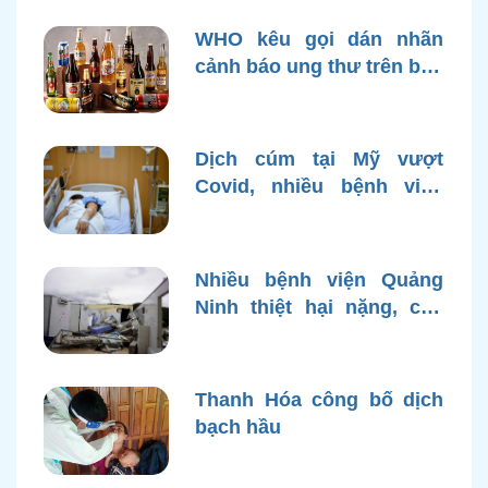
WHO kêu gọi dán nhãn
cảnh báo ung thư trên bao
bì rượu
Dịch cúm tại Mỹ vượt
Covid, nhiều bệnh viện
quá tải
Nhiều bệnh viện Quảng
Ninh thiệt hại nặng, cạn
điện nước sau bão Yagi
Thanh Hóa công bố dịch
bạch hầu