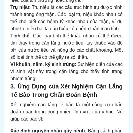
hiệu của tổn thương hoặc ung thư.
Trụ niệu:
Trụ niệu là các cấu trúc hình trụ được hình
thành trong ống thận. Các loại trụ niệu khác nhau có
thể cho biết các bệnh lý khác nhau của thận, ví dụ
như trụ niệu hạt là dấu hiệu của bệnh thận mạn tính.
Tinh thể:
Các loại tinh thể khác nhau có thể được
tìm thấy trong cặn lắng nước tiểu, tùy thuộc vào độ
pH của nước tiểu và nồng độ các chất khoáng. Một
số loại tinh thể có thể gây ra sỏi thận.
Vi khuẩn, nấm, ký sinh trùng:
Sự hiện diện của các
vi sinh vật này trong cặn lắng cho thấy tình trạng
nhiễm trùng.
3. Ứng Dụng của Xét Nghiệm Cặn Lắng
Tế Bào Trong Chẩn Đoán Bệnh
Xét nghiệm cặn lắng tế bào là một công cụ chẩn
đoán quan trọng trong nhiều lĩnh vực của y học. Nó
giúp các bác sĩ:
Xác định nguyên nhân gây bệnh:
Bằng cách phân