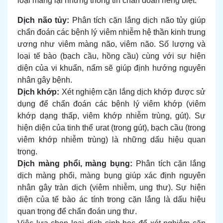
loại mang lại những thông tin chẩn đoán riêng biệt:
Dịch não tủy:
Phân tích cặn lắng dịch não tủy giúp
chẩn đoán các bệnh lý viêm nhiễm hệ thần kinh trung
ương như viêm màng não, viêm não. Số lượng và
loại tế bào (bạch cầu, hồng cầu) cùng với sự hiện
diện của vi khuẩn, nấm sẽ giúp định hướng nguyên
nhân gây bệnh.
Dịch khớp:
Xét nghiệm cặn lắng dịch khớp được sử
dụng để chẩn đoán các bệnh lý viêm khớp (viêm
khớp dạng thấp, viêm khớp nhiễm trùng, gút). Sự
hiện diện của tinh thể urat (trong gút), bạch cầu (trong
viêm khớp nhiễm trùng) là những dấu hiệu quan
trọng.
Dịch màng phổi, màng bụng:
Phân tích cặn lắng
dịch màng phổi, màng bụng giúp xác định nguyên
nhân gây tràn dịch (viêm nhiễm, ung thư). Sự hiện
diện của tế bào ác tính trong cặn lắng là dấu hiệu
quan trọng để chẩn đoán ung thư.