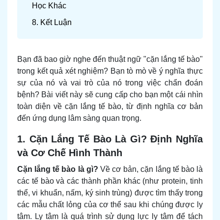
Học Khác
8. Kết Luận
Bạn đã bao giờ nghe đến thuật ngữ "cặn lắng tế bào"
trong kết quả xét nghiệm? Bạn tò mò về ý nghĩa thực
sự của nó và vai trò của nó trong việc chẩn đoán
bệnh? Bài viết này sẽ cung cấp cho bạn một cái nhìn
toàn diện về cặn lắng tế bào, từ định nghĩa cơ bản
đến ứng dụng lâm sàng quan trọng.
1. Cặn Lắng Tế Bào Là Gì? Định Nghĩa
và Cơ Chế Hình Thành
Cặn lắng tế bào là gì?
Về cơ bản, cặn lắng tế bào là
các tế bào và các thành phần khác (như protein, tinh
thể, vi khuẩn, nấm, ký sinh trùng) được tìm thấy trong
các mẫu chất lỏng của cơ thể sau khi chúng được ly
tâm. Ly tâm là quá trình sử dụng lực ly tâm để tách