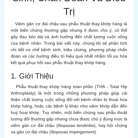
Trị
Viêm gân cơ đái chậu sau phẫu thuật thay khớp háng là
một biến chứng thường gặp nhưng ít được chú ý, có thể
gây đau kéo dài và ảnh hưởng đến chất lượng cuộc sống
của bệnh nhân. Trong bài viết này, chúng tôi sẽ phân tích
chi tiết cơ chế bệnh sinh, triệu chứng, phương pháp chẩn
đoán và các hướng điều trị hiệu quả nhất nhằm tối ưu hóa
kết quả phục hồi sau phẫu thuật thay khớp háng.
1. Giới Thiệu
Phẫu thuật thay khớp háng toàn phần (THA - Total Hip
Arthroplasty) là một trong những phương pháp giúp cải
thiện chất lượng cuộc sống đối với bệnh nhân bị thoái hóa
khớp háng, hoặc các bệnh lý khác như viêm khớp dẫn đến
huỷ hoại khớp. Tuy nhiên, một biến chứng sau phẫu thuật
tương đối thường gặp nhưng chưa được chú ý đúng mức là
viêm gân cơ đái chậu (Iliopsoas tendinitis), hay hội chứng
va gân cơ đái chậu (Iliopsoas impingement).