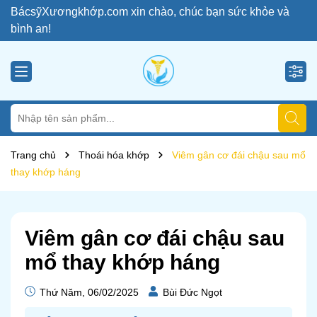
BácsỹXươngkhớp.com xin chào, chúc bạn sức khỏe và
bình an!
Trang chủ
Thoái hóa khớp
Viêm gân cơ đái chậu sau mổ
thay khớp háng
Viêm gân cơ đái chậu sau
mổ thay khớp háng
Thứ Năm, 06/02/2025
Bùi Đức Ngọt