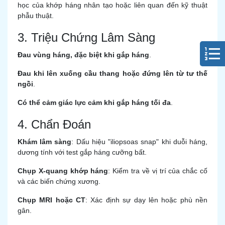
học của khớp háng nhân tạo hoặc liên quan đến kỹ thuật
phẫu thuật.
3. Triệu Chứng Lâm Sàng
Đau vùng háng, đặc biệt khi gắp háng
.
Đau khi lên xuống cầu thang hoặc đứng lên từ tư thế
ngồi
.
Có thể cảm giác lực cảm khi gắp háng tối đa
.
4. Chẩn Đoán
Khám lâm sàng
: Dấu hiệu "iliopsoas snap" khi duỗi háng,
dương tính với test gắp háng cưỡng bất.
Chụp X-quang khớp háng
: Kiểm tra về vị trí của chắc cố
và các biến chứng xương.
Chụp MRI hoặc CT
: Xác định sự dạy lên hoặc phù nền
gân.