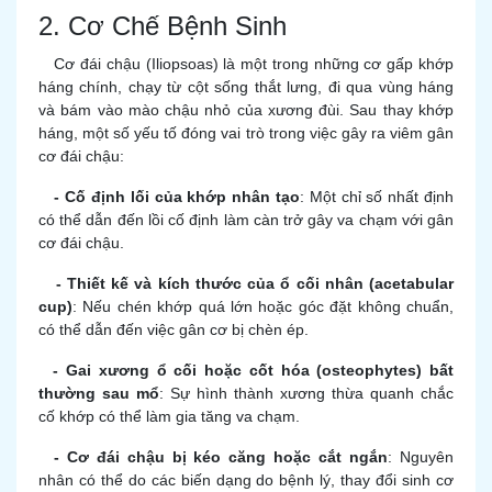
2. Cơ Chế Bệnh Sinh
Cơ đái chậu (Iliopsoas) là một trong những cơ gấp khớp
háng chính, chạy từ cột sống thắt lưng, đi qua vùng háng
và bám vào mào chậu nhỏ của xương đùi. Sau thay khớp
háng, một số yếu tố đóng vai trò trong việc gây ra viêm gân
cơ đái chậu:
- Cố định lối của khớp nhân tạo
: Một chỉ số nhất định
có thể dẫn đến lồi cố định làm càn trở gây va chạm với gân
cơ đái chậu.
- Thiết kế và kích thước của ổ cối nhân (acetabular
cup)
: Nếu chén khớp quá lớn hoặc góc đặt không chuẩn,
có thể dẫn đến việc gân cơ bị chèn ép.
- Gai xương ổ cối hoặc cốt hóa (osteophytes) bất
thường sau mổ
: Sự hình thành xương thừa quanh chắc
cố khớp có thể làm gia tăng va chạm.
- Cơ đái chậu bị kéo căng hoặc cắt ngắn
: Nguyên
nhân có thể do các biến dạng do bệnh lý, thay đổi sinh cơ