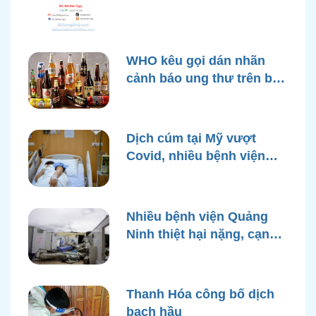
WHO kêu gọi dán nhãn
cảnh báo ung thư trên bao
bì rượu
Dịch cúm tại Mỹ vượt
Covid, nhiều bệnh viện
quá tải
Nhiều bệnh viện Quảng
Ninh thiệt hại nặng, cạn
điện nước sau bão Yagi
Thanh Hóa công bố dịch
bạch hầu