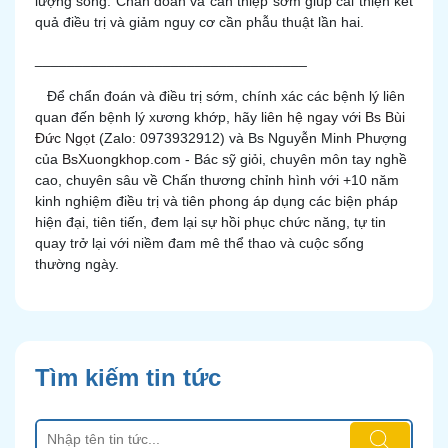
lượng sống. Chẩn đoán và can thiệp sớm giúp cải thiện kết
quả điều trị và giảm nguy cơ cần phẫu thuật lần hai.
__________________________________
Để chẩn đoán và điều trị sớm, chính xác các bệnh lý liên
quan đến bệnh lý xương khớp, hãy
liên hệ ngay
với
Bs Bùi
Đức Ngọt
(Zalo: 0973932912) và Bs Nguyễn Minh Phượng
của
BsXuongkhop.com
- Bác sỹ giỏi, chuyên môn tay nghề
cao, chuyên sâu về Chấn thương chỉnh hình với +10 năm
kinh nghiệm điều trị và tiên phong áp dụng các biện pháp
hiện đại, tiên tiến, đem lại sự hồi phục chức năng, tự tin
quay trở lại với niềm đam mê thể thao và cuộc sống
thường ngày.
Tìm kiếm tin tức