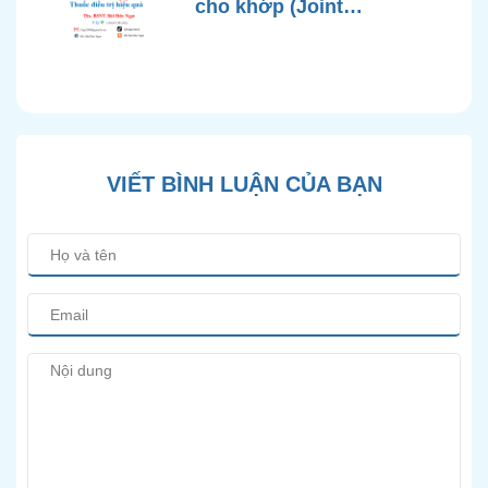
cho khớp (Joint
Supplements) là gì?
VIẾT BÌNH LUẬN CỦA BẠN