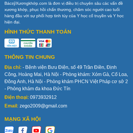
BácsỹXươngkhớp.com là đơn vị điều trị chuyên sâu các vấn đề
xương khớp, phục hồi chấn thương, chăm sóc người cao tuổi
hàng đầu với sự phối hợp tinh túy của Y học cổ truyền và Y học
hiện đại.
HÌNH THỨC THANH TOÁN
THÔNG TIN CHUNG
Địa chỉ:
- Bệnh viện Bưu Điện, số 49 Trần Điền, Định
Công, Hoàng Mai, Hà Nội - Phòng khám: Xóm Gà, Cổ Loa,
Đông Anh, Hà Nội - Phòng khám PHCN Việt Pháp cơ sở 2
- Phòng khám đa khoa Đức Tín
Điện thoại:
0973932912
Email:
zego2009@gmail.com
MẠNG XÃ HỘI