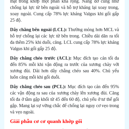
mặt trong khớp một phần khá rộng. Nâng đỡ cũng như
chống lại lực từ bên ngoài và hỗ trợ kháng lại xoay trong,
xoay ngoài. Cung cấp 78% lực kháng Valgus khi gối gấp
25 độ.
Dây chằng bên ngoài (LCL):
Thường mỏng hơn MCL và
hỗ trợ chống lại các lực từ bên trong. Chiều dài dãn ra tối
đa thêm 25% khi duỗi, căng. LCL cung cấp 78% lực kháng
Valgus khi gối gấp 25 độ.
Dây chằng chéo trước (ACL):
Mục đích tạo cản tối đa
đến 85% mỗi khi vận động ra trước của xương chày với
xương đùi. Dài hơn dây chằng chéo sau 40%. Chủ yếu
luôn căng mỗi khi gối duỗi.
Dây chằng chéo sau (PCL):
Mục đích tạo cản đến 95%
các vận động ra sau của xương chày lên xương đùi. Căng
tối đa ở tầm gập khối từ 45 đến 60 độ, chủ yếu ở tư thế gối
gập. Mang lại sự vững chắc để chống lại nguy cơ vẹo trong
và vẹo ngoài.
Giải phẫu cơ cơ quanh khớp gối