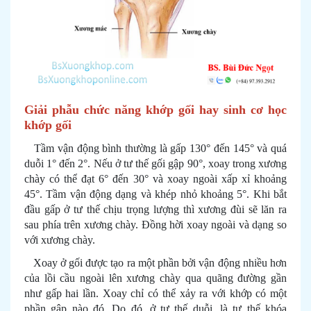
Giải phẫu chức năng khớp gối hay sinh cơ học
khớp gối
Tầm vận động bình thường là gấp 130° đến 145° và quá
duỗi 1° đến 2°. Nếu ở tư thế gối gập 90°, xoay trong xương
chày có thể đạt 6° đến 30° và xoay ngoài xấp xỉ khoảng
45°. Tầm vận động dạng và khép nhỏ khoảng 5°. Khi bắt
đầu gấp ở tư thế chịu trọng lượng thì xương đùi sẽ lăn ra
sau phía trên xương chày. Đồng hời xoay ngoài và dạng so
với xương chày.
Xoay ở gối được tạo ra một phần bởi vận động nhiều hơn
của lồi cầu ngoài lên xương chày qua quãng đường gần
như gấp hai lần. Xoay chỉ có thể xảy ra với khớp có một
phần gập nào đó. Do đó, ở tư thế duỗi, là tư thế khóa