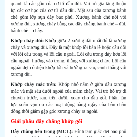
quanh là các gân của cơ tứ đầu đùi. Vai trò gia tăng thuận
lợi các cơ học của cơ tứ đầu đùi. Mặt sau của xương bánh
chè gồm lớp sụn dày bao phủ. Xương bánh chè nối với
xương đùi, xương chày bằng các dây chằng bánh chè – đùi,
bánh chè – chày.
Khớp chày đùi:
Khớp giữa 2 xương dài nhất đó là xương
chày và xương đùi. Đây là một khớp lồi bản lề hoặc cầu đôi
với lồi cầu trong và lồi cầu ngoài. Lồi cầu trong dày hơn lồi
cầu ngoài, hướng vào trong, thẳng với xương chày. Lồi cầu
ngoài dẹt có diện khớp lớn và hướng ra sau, canh thẳng với
xương đùi.
Khớp chày mác trên:
Khớp nhỏ nằm ở giữa đầu xương
mác và mặt sâu dưới ngoài của mâm chày. Vai trò hỗ trợ di
chuyển trước, sau, trên dưới, xoay cho đầu gối. Phân tán
lực xoắn vặn do các hoạt động hàng ngày của bàn chân
đồng thời giảm gập góc xương chày ra ngoài.
Giải phẫu dây chằng khớp gối
Dây chằng bên trong (MCL):
Hình tam giác dẹt bao phủ