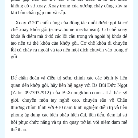
không có sự xoay. Xoay trong của xương chày cũng xảy ra
khi bàn chân gập mu và sấp.
Xoay ở 20° cuối cùng của động tác duỗi được gọi là cơ
chế xoay khóa gối (screw-home mechanism). Cơ chế xoay
khóa là điểm mà ở đó các lồi cầu trong và ngoài bị khóa để
tạo nên tư thế khóa của khớp gối. Cơ chế khóa di chuyển
lồi củ chày ra ngoài và tạo nên một dịch chuyển vào trong ở
gối
_______________________________
Để chẩn đoán và điều trị sớm, chính xác các bệnh lý liên
quan đến khớp gối, hãy
liên hệ ngay
với Bs Bùi Đức Ngọt
(Zalo: 0973932912) của BsXuongkhop.com - Là bác sỹ
giỏi, chuyên môn tay nghề cao, chuyên sâu về Chấn
thương chỉnh hình với +10 năm kinh nghiệm điều trị và tiên
phong áp dụng các biện pháp hiện đại, tiên tiến, đem lại sự
hồi phục chức năng và tự tin quay trở lại với niềm đam mê
thể thao.