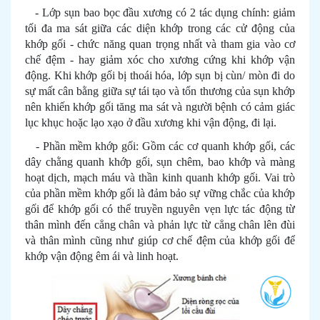
- Lớp sụn bao bọc đầu xương có 2 tác dụng chính: giảm
tối đa ma sát giữa các diện khớp trong các cử động của
khớp gối - chức năng quan trọng nhất và tham gia vào cơ
chế đệm - hay giảm xóc cho xương cứng khi khớp vận
động. Khi khớp gối bị thoái hóa, lớp sụn bị cùn/ mòn đi do
sự mất cân bằng giữa sự tái tạo và tổn thương của sụn khớp
nên khiến khớp gối tăng ma sát và người bệnh có cảm giác
lục khục hoặc lạo xạo ở đầu xương khi vận động, đi lại.
- Phần mềm khớp gối: Gồm các cơ quanh khớp gối, các
dây chằng quanh khớp gối, sụn chêm, bao khớp và màng
hoạt dịch, mạch máu và thần kinh quanh khớp gối. Vai trò
của phần mềm khớp gối là đảm bảo sự vững chắc của khớp
gối để khớp gối có thể truyền nguyên vẹn lực tác động từ
thân mình đến cẳng chân và phản lực từ cẳng chân lên đùi
và thân mình cũng như giúp cơ chế đệm của khớp gối để
khớp vận động êm ái và linh hoạt.