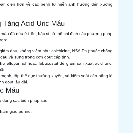
toàn diện hơn về các bệnh tự miễn ảnh hưởng đến xương
 Tăng Acid Uric Máu
 máu đã nêu ở trên, bác sĩ có thể chỉ định các phương pháp
bạn:
giảm đau, kháng viêm như colchicine, NSAIDs (thuốc chống
 đau và sưng trong cơn gout cấp tính.
 allopurinol hoặc febuxostat để giảm sản xuất acid uric,
hận.
 mạnh, tập thể dục thường xuyên, và kiểm soát cân nặng là
h gout lâu dài.
ic Máu
p dụng các biện pháp sau:
phẩm giàu purine.