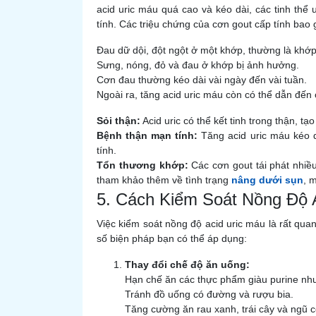
acid uric máu quá cao và kéo dài, các tinh thể 
tính. Các triệu chứng của cơn gout cấp tính bao
Đau dữ dội, đột ngột ở một khớp, thường là khớp
Sưng, nóng, đỏ và đau ở khớp bị ảnh hưởng.
Cơn đau thường kéo dài vài ngày đến vài tuần.
Ngoài ra, tăng acid uric máu còn có thể dẫn đến
Sỏi thận:
Acid uric có thể kết tinh trong thận, tạo
Bệnh thận mạn tính:
Tăng acid uric máu kéo 
tính.
Tổn thương khớp:
Các cơn gout tái phát nhiều
tham khảo thêm về tình trạng
nâng dưới sụn
, 
5. Cách Kiểm Soát Nồng Độ 
Việc kiểm soát nồng độ acid uric máu là rất qua
số biện pháp bạn có thể áp dụng:
Thay đổi chế độ ăn uống:
Hạn chế ăn các thực phẩm giàu purine như t
Tránh đồ uống có đường và rượu bia.
Tăng cường ăn rau xanh, trái cây và ngũ 