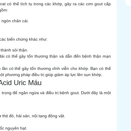
urat có thể tích tụ trong các khớp, gây ra các cơn gout cấp
 gồm:
 ngón chân cái.
 các biến chứng khác như:
 thành sỏi thận.
dài có thể gây tổn thương thận và dẫn đến bệnh thận mạn
 lần có thể gây tổn thương vĩnh viễn cho khớp. Bạn có thể
một phương pháp điều trị giúp giảm áp lực lên sụn khớp.
Acid Uric Máu
n trọng để ngăn ngừa và điều trị bệnh gout. Dưới đây là một
hịt đỏ, hải sản, nội tạng động vật.
cốc nguyên hạt.