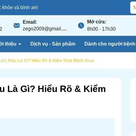
khỏe và bình an!
Mở cửa:
Email:
zego2009@gmail.com
2
8h00 - 17h30
ới thiệu
Dịch vụ - Sản phẩm
Dành cho người bện
Uric Máu Là Gì? Hiểu Rõ & Kiểm Soát Bệnh Gout
u Là Gì? Hiểu Rõ & Kiểm