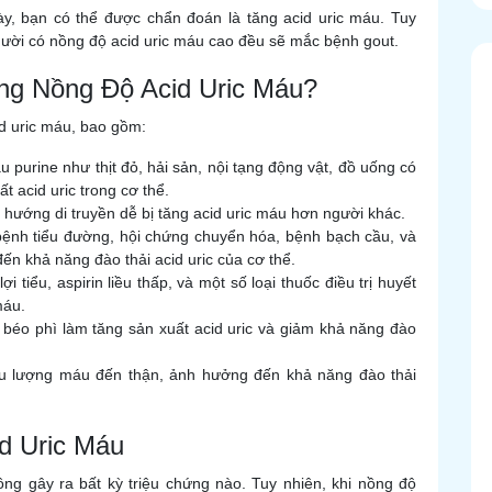
y, bạn có thể được chẩn đoán là tăng acid uric máu. Tuy
gười có nồng độ acid uric máu cao đều sẽ mắc bệnh gout.
ng Nồng Độ Acid Uric Máu?
id uric máu, bao gồm:
 purine như thịt đỏ, hải sản, nội tạng động vật, đồ uống có
t acid uric trong cơ thể.
hướng di truyền dễ bị tăng acid uric máu hơn người khác.
bệnh tiểu đường, hội chứng chuyển hóa, bệnh bạch cầu, và
n khả năng đào thải acid uric của cơ thể.
i tiểu, aspirin liều thấp, và một số loại thuốc điều trị huyết
máu.
 béo phì làm tăng sản xuất acid uric và giảm khả năng đào
u lượng máu đến thận, ảnh hưởng đến khả năng đào thải
d Uric Máu
ông gây ra bất kỳ triệu chứng nào. Tuy nhiên, khi nồng độ