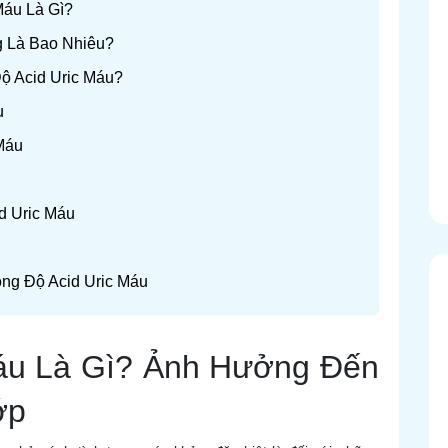
Máu Là Gì?
g Là Bao Nhiêu?
ộ Acid Uric Máu?
u
Máu
d Uric Máu
ng Độ Acid Uric Máu
Máu Là Gì? Ảnh Hưởng Đến
ớp