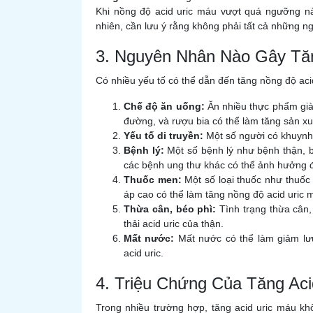
Khi nồng độ acid uric máu vượt quá ngưỡng nà
nhiên, cần lưu ý rằng không phải tất cả những n
3. Nguyên Nhân Nào Gây Tă
Có nhiều yếu tố có thể dẫn đến tăng nồng độ ac
Chế độ ăn uống:
Ăn nhiều thực phẩm giàu
đường, và rượu bia có thể làm tăng sản xuấ
Yếu tố di truyền:
Một số người có khuynh 
Bệnh lý:
Một số bệnh lý như bệnh thận, 
các bệnh ung thư khác có thể ảnh hưởng đế
Thuốc men:
Một số loại thuốc như thuốc lợ
áp cao có thể làm tăng nồng độ acid uric 
Thừa cân, béo phì:
Tình trạng thừa cân,
thải acid uric của thận.
Mất nước:
Mất nước có thể làm giảm lư
acid uric.
4. Triệu Chứng Của Tăng Aci
Trong nhiều trường hợp, tăng acid uric máu kh