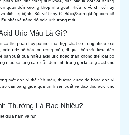
g phản ánh tình trạng sức khỏe, đặc biệt là đối với những
iên quan đến xương khớp như gout. Hiểu rõ về chỉ số này
và điều trị bệnh. Bài viết này từ BácsỹXươngkhớp.com sẽ
hiểu nhất về nồng độ acid uric trong máu.
Acid Uric Máu Là Gì?
khi cơ thể phân hủy purine, một hợp chất có trong nhiều loại
 acid uric sẽ hòa tan trong máu, đi qua thận và được đào
hể sản xuất quá nhiều acid uric hoặc thận không thể loại bỏ
ong máu sẽ tăng cao, dẫn đến tình trạng gọi là tăng acid uric
trong một đơn vị thể tích máu, thường được đo bằng đơn vị
ết sự cân bằng giữa quá trình sản xuất và đào thải acid uric
ình Thường Là Bao Nhiêu?
iệt giữa nam và nữ: