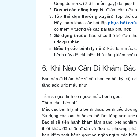
Uống đủ nước (2-3 lít mỗi ngày) để giúp thậ
Duy trì cân nặng hợp lý:
Giảm cân nếu b
Tập thể dục thường xuyên:
Tập thể dục
Hãy tham khảo các bài tập
phục hồi chứ
có thêm ý tưởng về các bài tập phù hợp.
Sử dụng thuốc:
Bác sĩ có thể kê đơn thu
uric qua thận.
Điều trị các bệnh lý nền:
Nếu bạn mắc các
bệnh này để cải thiện khả năng kiểm soát 
6. Khi Nào Cần Đi Khám Bác
Bạn nên đi khám bác sĩ nếu bạn có bất kỳ triệu
tăng acid uric máu như:
Tiền sử gia đình có người mắc bệnh gout.
Thừa cân, béo phì.
Mắc các bệnh lý như bệnh thận, bệnh tiểu đường
Sử dụng các loại thuốc có thể làm tăng acid uric
Bác sĩ sẽ tiến hành khám lâm sàng, xét nghiệ
thiết khác để chẩn đoán và đưa ra phương pháp
bạn kiểm soát bệnh gout và ngăn ngừa các biến