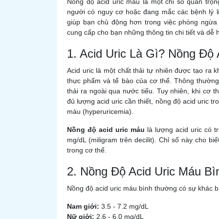
Nồng độ acid uric máu là một chỉ số quan trọn
người có nguy cơ hoặc đang mắc các bệnh lý l
giúp bạn chủ động hơn trong việc phòng ngừa 
cung cấp cho bạn những thông tin chi tiết và dễ 
1. Acid Uric Là Gì? Nồng Độ 
Acid uric là một chất thải tự nhiên được tạo ra 
thực phẩm và tế bào của cơ thể. Thông thường,
thải ra ngoài qua nước tiểu. Tuy nhiên, khi cơ t
đủ lượng acid uric cần thiết, nồng độ acid uric tr
máu (hyperuricemia).
Nồng độ acid uric máu
là lượng acid uric có 
mg/dL (miligram trên decilit). Chỉ số này cho bi
trong cơ thể.
2. Nồng Độ Acid Uric Máu B
Nồng độ acid uric máu bình thường có sự khác b
Nam giới:
3.5 - 7.2 mg/dL
Nữ giới:
2.6 - 6.0 mg/dL