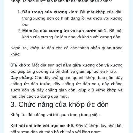
Khớp ức đòn được tạo thành từ hai thành phần chính:
Đầu trong của xương đòn:
Bề mặt khớp của đầu
trong xương đòn có hình dạng lồi và khớp với xương
ức.
Mỏm ức của xương ức và sụn sườn số 1:
Bề mặt
khớp của xương ức lõm nhẹ và khớp với xương đòn.
Ngoài ra, khớp ức đòn còn có các thành phần quan trọng
khác:
Đĩa khớp:
Một đĩa sụn sợi nằm giữa xương đòn và xương
ức, giúp tăng cường sự ổn định và giảm áp lực lên khớp.
Dây chằng:
Các dây chằng bao quanh khớp, bao gồm dây
chằng ức đòn trước, dây chằng ức đòn sau, dây chằng
sườn đòn và dây chằng gian đòn, giúp giữ vững khớp và
hạn chế các cử động quá mức.
3. Chức năng của khớp ức đòn
Khớp ức đòn đóng vai trò quan trọng trong việc:
Kết nối chi trên với trục cơ thể:
Đây là khớp duy nhất kết
nối xương đòn và toàn bộ chi trên với lồng ngực.