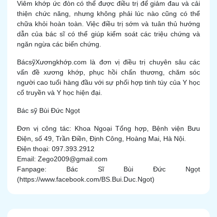
Viêm khớp ức đòn có thể được điều trị để giảm đau và cải
thiện chức năng, nhưng không phải lúc nào cũng có thể
chữa khỏi hoàn toàn. Việc điều trị sớm và tuân thủ hướng
dẫn của bác sĩ có thể giúp kiểm soát các triệu chứng và
ngăn ngừa các biến chứng.
BácsỹXươngkhớp.com là đơn vị điều trị chuyên sâu các
vấn đề xương khớp, phục hồi chấn thương, chăm sóc
người cao tuổi hàng đầu với sự phối hợp tinh túy của Y học
cổ truyền và Y học hiện đại.
Bác sỹ Bùi Đức Ngọt
Đơn vị công tác: Khoa Ngoại Tổng hợp, Bệnh viện Bưu
Điện, số 49, Trần Điền, Định Công, Hoàng Mai, Hà Nội.
Điện thoại: 097.393.2912
Email: Zego2009@gmail.com
Fanpage: Bác Sĩ Bùi Đức Ngọt
(https://www.facebook.com/BS.Bui.Duc.Ngot)