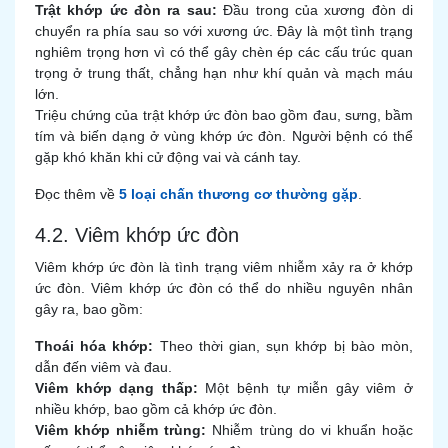
Trật khớp ức đòn ra sau:
Đầu trong của xương đòn di
chuyển ra phía sau so với xương ức. Đây là một tình trạng
nghiêm trọng hơn vì có thể gây chèn ép các cấu trúc quan
trọng ở trung thất, chẳng hạn như khí quản và mạch máu
lớn.
Triệu chứng của trật khớp ức đòn bao gồm đau, sưng, bầm
tím và biến dạng ở vùng khớp ức đòn. Người bệnh có thể
gặp khó khăn khi cử động vai và cánh tay.
Đọc thêm về
5 loại chấn thương cơ thường gặp
.
4.2. Viêm khớp ức đòn
Viêm khớp ức đòn là tình trạng viêm nhiễm xảy ra ở khớp
ức đòn. Viêm khớp ức đòn có thể do nhiều nguyên nhân
gây ra, bao gồm:
Thoái hóa khớp:
Theo thời gian, sụn khớp bị bào mòn,
dẫn đến viêm và đau.
Viêm khớp dạng thấp:
Một bệnh tự miễn gây viêm ở
nhiều khớp, bao gồm cả khớp ức đòn.
Viêm khớp nhiễm trùng:
Nhiễm trùng do vi khuẩn hoặc