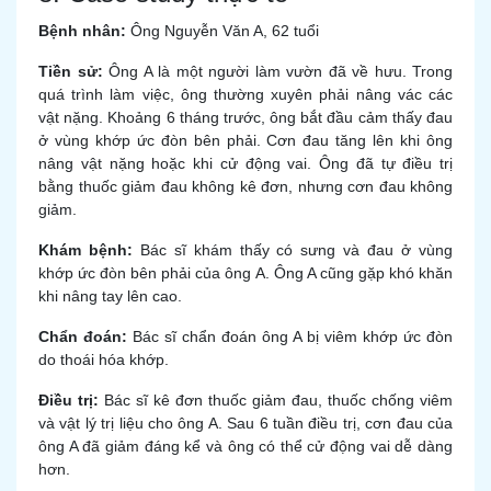
Bệnh nhân:
Ông Nguyễn Văn A, 62 tuổi
Tiền sử:
Ông A là một người làm vườn đã về hưu. Trong
quá trình làm việc, ông thường xuyên phải nâng vác các
vật nặng. Khoảng 6 tháng trước, ông bắt đầu cảm thấy đau
ở vùng khớp ức đòn bên phải. Cơn đau tăng lên khi ông
nâng vật nặng hoặc khi cử động vai. Ông đã tự điều trị
bằng thuốc giảm đau không kê đơn, nhưng cơn đau không
giảm.
Khám bệnh:
Bác sĩ khám thấy có sưng và đau ở vùng
khớp ức đòn bên phải của ông A. Ông A cũng gặp khó khăn
khi nâng tay lên cao.
Chẩn đoán:
Bác sĩ chẩn đoán ông A bị viêm khớp ức đòn
do thoái hóa khớp.
Điều trị:
Bác sĩ kê đơn thuốc giảm đau, thuốc chống viêm
và vật lý trị liệu cho ông A. Sau 6 tuần điều trị, cơn đau của
ông A đã giảm đáng kể và ông có thể cử động vai dễ dàng
hơn.