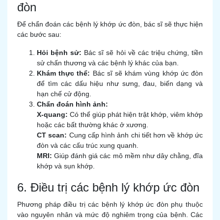
đòn
Để chẩn đoán các bệnh lý khớp ức đòn, bác sĩ sẽ thực hiện
các bước sau:
Hỏi bệnh sử:
Bác sĩ sẽ hỏi về các triệu chứng, tiền
sử chấn thương và các bệnh lý khác của bạn.
Khám thực thể:
Bác sĩ sẽ khám vùng khớp ức đòn
để tìm các dấu hiệu như sưng, đau, biến dạng và
hạn chế cử động.
Chẩn đoán hình ảnh:
X-quang:
Có thể giúp phát hiện trật khớp, viêm khớp
hoặc các bất thường khác ở xương.
CT scan:
Cung cấp hình ảnh chi tiết hơn về khớp ức
đòn và các cấu trúc xung quanh.
MRI:
Giúp đánh giá các mô mềm như dây chằng, đĩa
khớp và sụn khớp.
6. Điều trị các bệnh lý khớp ức đòn
Phương pháp điều trị các bệnh lý khớp ức đòn phụ thuộc
vào nguyên nhân và mức độ nghiêm trọng của bệnh. Các