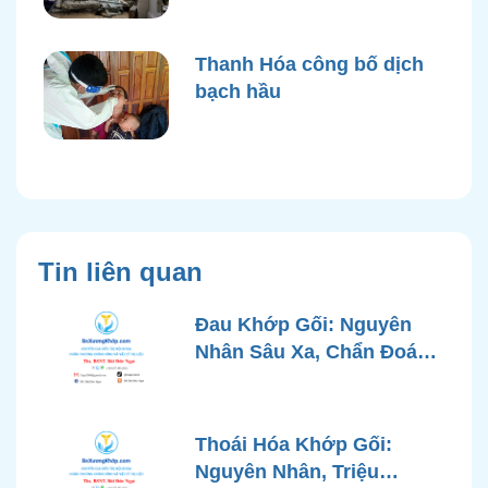
Thanh Hóa công bố dịch
bạch hầu
Tin liên quan
Đau Khớp Gối: Nguyên
Nhân Sâu Xa, Chẩn Đoán
Chính Xác và Phương
Pháp Điều Trị Tiên Tiến Từ
Góc Nhìn Bác Sĩ Xương
Thoái Hóa Khớp Gối:
Khớp
Nguyên Nhân, Triệu