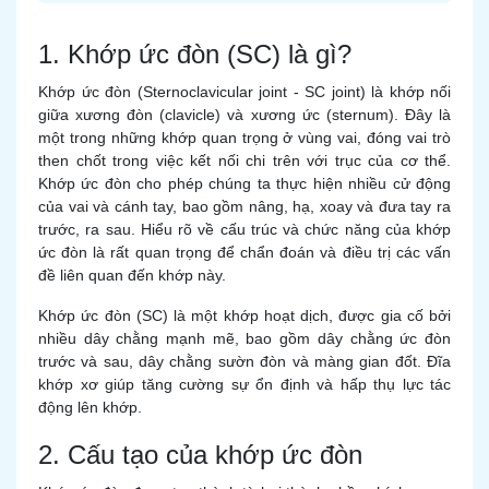
1. Khớp ức đòn (SC) là gì?
Khớp ức đòn (Sternoclavicular joint - SC joint) là khớp nối
giữa xương đòn (clavicle) và xương ức (sternum). Đây là
một trong những khớp quan trọng ở vùng vai, đóng vai trò
then chốt trong việc kết nối chi trên với trục của cơ thể.
Khớp ức đòn cho phép chúng ta thực hiện nhiều cử động
của vai và cánh tay, bao gồm nâng, hạ, xoay và đưa tay ra
trước, ra sau. Hiểu rõ về cấu trúc và chức năng của khớp
ức đòn là rất quan trọng để chẩn đoán và điều trị các vấn
đề liên quan đến khớp này.
Khớp ức đòn (SC) là một khớp hoạt dịch, được gia cố bởi
nhiều dây chằng mạnh mẽ, bao gồm dây chằng ức đòn
trước và sau, dây chằng sườn đòn và màng gian đốt. Đĩa
khớp xơ giúp tăng cường sự ổn định và hấp thụ lực tác
động lên khớp.
2. Cấu tạo của khớp ức đòn