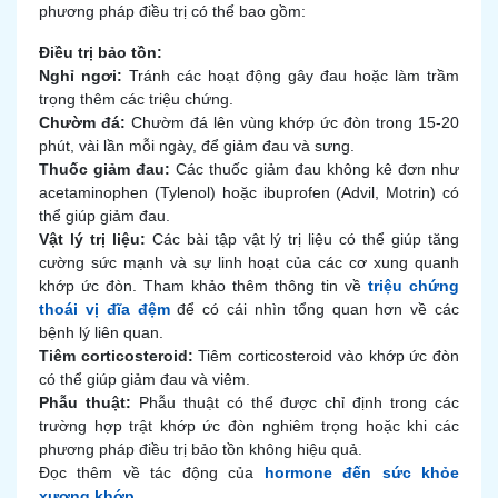
phương pháp điều trị có thể bao gồm:
Điều trị bảo tồn:
Nghỉ ngơi:
Tránh các hoạt động gây đau hoặc làm trầm
trọng thêm các triệu chứng.
Chườm đá:
Chườm đá lên vùng khớp ức đòn trong 15-20
phút, vài lần mỗi ngày, để giảm đau và sưng.
Thuốc giảm đau:
Các thuốc giảm đau không kê đơn như
acetaminophen (Tylenol) hoặc ibuprofen (Advil, Motrin) có
thể giúp giảm đau.
Vật lý trị liệu:
Các bài tập vật lý trị liệu có thể giúp tăng
cường sức mạnh và sự linh hoạt của các cơ xung quanh
khớp ức đòn. Tham khảo thêm thông tin về
triệu chứng
thoái vị đĩa đệm
để có cái nhìn tổng quan hơn về các
bệnh lý liên quan.
Tiêm corticosteroid:
Tiêm corticosteroid vào khớp ức đòn
có thể giúp giảm đau và viêm.
Phẫu thuật:
Phẫu thuật có thể được chỉ định trong các
trường hợp trật khớp ức đòn nghiêm trọng hoặc khi các
phương pháp điều trị bảo tồn không hiệu quả.
Đọc thêm về tác động của
hormone đến sức khỏe
xương khớp
.