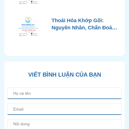
Chứng, Chẩn Đoán và Các
Phương Pháp Điều Trị
Chuẩn Y Khoa
Thoái Hóa Khớp Gối:
Nguyên Nhân, Chẩn Đoán
Chính Xác và Phương
Pháp Điều Trị Bảo Tồn
Hiện Đại
VIẾT BÌNH LUẬN CỦA BẠN