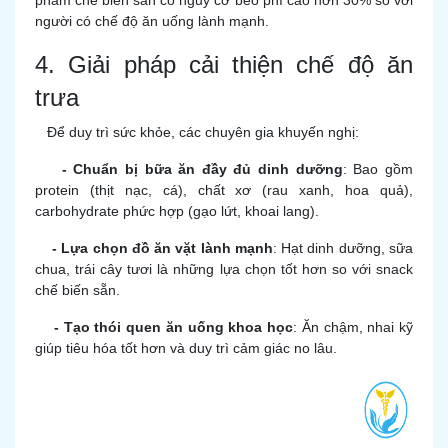
phẩm chế biến sẵn có nguy cơ béo phì cao hơn 30% so với
người có chế độ ăn uống lành mạnh.
4. Giải pháp cải thiện chế độ ăn
trưa
Để duy trì sức khỏe, các chuyên gia khuyến nghị:
- Chuẩn bị bữa ăn đầy đủ dinh dưỡng
: Bao gồm
protein (thịt nạc, cá), chất xơ (rau xanh, hoa quả),
carbohydrate phức hợp (gạo lứt, khoai lang).
- Lựa chọn đồ ăn vặt lành mạnh
: Hạt dinh dưỡng, sữa
chua, trái cây tươi là những lựa chọn tốt hơn so với snack
chế biến sẵn.
- Tạo thói quen ăn uống khoa học
: Ăn chậm, nhai kỹ
giúp tiêu hóa tốt hơn và duy trì cảm giác no lâu.