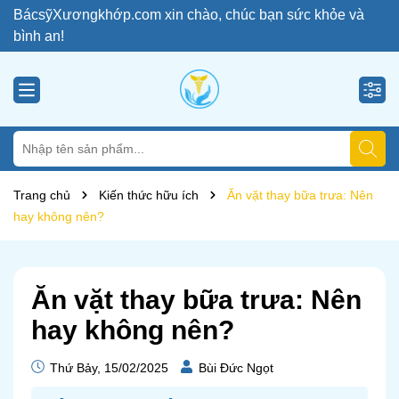
BácsỹXươngkhớp.com xin chào, chúc bạn sức khỏe và
bình an!
Trang chủ
Kiến thức hữu ích
Ăn vặt thay bữa trưa: Nên
hay không nên?
Ăn vặt thay bữa trưa: Nên
hay không nên?
Thứ Bảy, 15/02/2025
Bùi Đức Ngọt