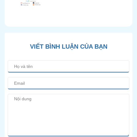
Chính Xác và Phương
Pháp Điều Trị Bảo Tồn
Hiện Đại
VIẾT BÌNH LUẬN CỦA BẠN