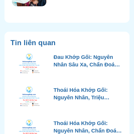
Tin liên quan
Đau Khớp Gối: Nguyên
Nhân Sâu Xa, Chẩn Đoán
Chính Xác và Phương
Pháp Điều Trị Tiên Tiến Từ
Góc Nhìn Bác Sĩ Xương
Thoái Hóa Khớp Gối:
Khớp
Nguyên Nhân, Triệu
Chứng, Chẩn Đoán và Các
Phương Pháp Điều Trị
Chuẩn Y Khoa
Thoái Hóa Khớp Gối:
Nguyên Nhân, Chẩn Đoán