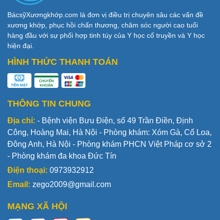
BácsỹXươngkhớp.com là đơn vị điều trị chuyên sâu các vấn đề
xương khớp, phục hồi chấn thương, chăm sóc người cao tuổi
hàng đầu với sự phối hợp tinh túy của Y học cổ truyền và Y học
hiện đại.
HÌNH THỨC THANH TOÁN
THÔNG TIN CHUNG
Địa chỉ:
- Bệnh viện Bưu Điện, số 49 Trần Điền, Định
Công, Hoàng Mai, Hà Nội - Phòng khám: Xóm Gà, Cổ Loa,
Đông Anh, Hà Nội - Phòng khám PHCN Việt Pháp cơ sở 2
- Phòng khám đa khoa Đức Tín
Điện thoại:
0973932912
Email:
zego2009@gmail.com
MẠNG XÃ HỘI