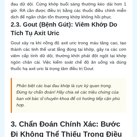
đau dữ dội. Cứng khớp buổi sáng thường kéo dài hơn 1
giờ. RA cần được điều trị bằng các thuốc điều chỉnh miễn
dịch để ngăn chặn tổn thương khớp không hồi phục.
2.3. Gout (Bệnh Gút): Viêm Khớp Do
Tích Tụ Axit Uric
Gout xảy ra khi nồng độ axit uric trong máu tăng cao, tạo
thành các tinh thể urat lắng đọng tại khớp, gây ra các cơn
viêm cấp tính dữ dội, thường khởi phát đột ngột tại khớp
ngón chân cái. Việc kiểm soát chế độ ăn uống và dùng
thuốc hạ axit uric là trọng tâm điều trị Gout.
Phân biệt các loại đau khớp là cực kỳ quan trọng.
Đừng tự chẩn đoán! Hãy chia sẻ các triệu chứng của
bạn với bác sĩ chuyên khoa để có hướng tiếp cận phù
hợp.
3. Chẩn Đoán Chính Xác: Bước
Đi Không Thể Thiếu Trong Điều