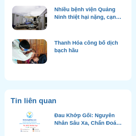
Nhiều bệnh viện Quảng
Ninh thiệt hại nặng, cạn
điện nước sau bão Yagi
Thanh Hóa công bố dịch
bạch hầu
Tin liên quan
Đau Khớp Gối: Nguyên
Nhân Sâu Xa, Chẩn Đoán
Chính Xác và Phương