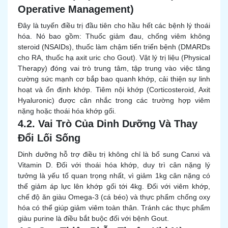
Operative Management)
Đây là tuyến điều trị đầu tiên cho hầu hết các bệnh lý thoái
hóa. Nó bao gồm: Thuốc giảm đau, chống viêm không
steroid (NSAIDs), thuốc làm chậm tiến triển bệnh (DMARDs
cho RA, thuốc hạ axit uric cho Gout). Vật lý trị liệu (Physical
Therapy) đóng vai trò trung tâm, tập trung vào việc tăng
cường sức mạnh cơ bắp bao quanh khớp, cải thiện sự linh
hoạt và ổn định khớp. Tiêm nội khớp (Corticosteroid, Axit
Hyaluronic) được cân nhắc trong các trường hợp viêm
nặng hoặc thoái hóa khớp gối.
4.2. Vai Trò Của Dinh Dưỡng Và Thay
Đổi Lối Sống
Dinh dưỡng hỗ trợ điều trị không chỉ là bổ sung Canxi và
Vitamin D. Đối với thoái hóa khớp, duy trì cân nặng lý
tưởng là yếu tố quan trọng nhất, vì giảm 1kg cân nặng có
thể giảm áp lực lên khớp gối tới 4kg. Đối với viêm khớp,
chế độ ăn giàu Omega-3 (cá béo) và thực phẩm chống oxy
hóa có thể giúp giảm viêm toàn thân. Tránh các thực phẩm
giàu purine là điều bắt buộc đối với bệnh Gout.