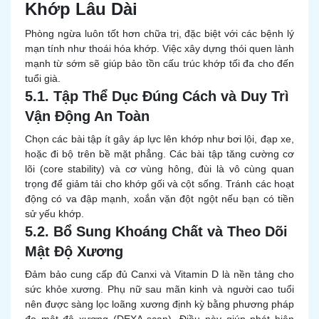
Khớp Lâu Dài
Phòng ngừa luôn tốt hơn chữa trị, đặc biệt với các bệnh lý
mạn tính như thoái hóa khớp. Việc xây dựng thói quen lành
mạnh từ sớm sẽ giúp bảo tồn cấu trúc khớp tối đa cho đến
tuổi già.
5.1. Tập Thể Dục Đúng Cách và Duy Trì
Vận Động An Toàn
Chọn các bài tập ít gây áp lực lên khớp như bơi lội, đạp xe,
hoặc đi bộ trên bề mặt phẳng. Các bài tập tăng cường cơ
lõi (core stability) và cơ vùng hông, đùi là vô cùng quan
trọng để giảm tải cho khớp gối và cột sống. Tránh các hoạt
động có va đập mạnh, xoắn vặn đột ngột nếu bạn có tiền
sử yếu khớp.
5.2. Bổ Sung Khoáng Chất và Theo Dõi
Mật Độ Xương
Đảm bảo cung cấp đủ Canxi và Vitamin D là nền tảng cho
sức khỏe xương. Phụ nữ sau mãn kinh và người cao tuổi
nên được sàng lọc loãng xương định kỳ bằng phương pháp