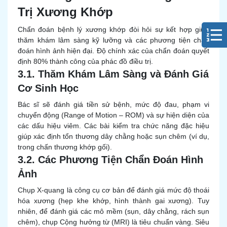
Trị Xương Khớp
Chẩn đoán bệnh lý xương khớp đòi hỏi sự kết hợp giữa
thăm khám lâm sàng kỹ lưỡng và các phương tiện chẩn
đoán hình ảnh hiện đại. Độ chính xác của chẩn đoán quyết
định 80% thành công của phác đồ điều trị.
3.1. Thăm Khám Lâm Sàng và Đánh Giá
Cơ Sinh Học
Bác sĩ sẽ đánh giá tiền sử bệnh, mức độ đau, phạm vi
chuyển động (Range of Motion – ROM) và sự hiện diện của
các dấu hiệu viêm. Các bài kiểm tra chức năng đặc hiệu
giúp xác định tổn thương dây chằng hoặc sụn chêm (ví dụ,
trong chấn thương khớp gối).
3.2. Các Phương Tiện Chẩn Đoán Hình
Ảnh
Chụp X-quang là công cụ cơ bản để đánh giá mức độ thoái
hóa xương (hẹp khe khớp, hình thành gai xương). Tuy
nhiên, để đánh giá các mô mềm (sụn, dây chằng, rách sụn
chêm), chụp Cộng hưởng từ (MRI) là tiêu chuẩn vàng. Siêu