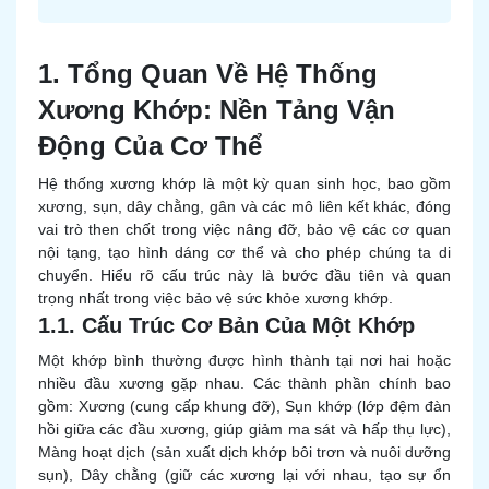
1. Tổng Quan Về Hệ Thống
Xương Khớp: Nền Tảng Vận
Động Của Cơ Thể
Hệ thống xương khớp là một kỳ quan sinh học, bao gồm
xương, sụn, dây chằng, gân và các mô liên kết khác, đóng
vai trò then chốt trong việc nâng đỡ, bảo vệ các cơ quan
nội tạng, tạo hình dáng cơ thể và cho phép chúng ta di
chuyển. Hiểu rõ cấu trúc này là bước đầu tiên và quan
trọng nhất trong việc bảo vệ sức khỏe xương khớp.
1.1. Cấu Trúc Cơ Bản Của Một Khớp
Một khớp bình thường được hình thành tại nơi hai hoặc
nhiều đầu xương gặp nhau. Các thành phần chính bao
gồm: Xương (cung cấp khung đỡ), Sụn khớp (lớp đệm đàn
hồi giữa các đầu xương, giúp giảm ma sát và hấp thụ lực),
Màng hoạt dịch (sản xuất dịch khớp bôi trơn và nuôi dưỡng
sụn), Dây chằng (giữ các xương lại với nhau, tạo sự ổn