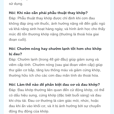
sử dụng.
Hỏi: Khi nào cần phải phẫu thuật thay khớp?
Đáp: Phẫu thuật thay khớp được chỉ định khi cơn đau
không đáp ứng với thuốc, ảnh hưởng nặng nề đến giấc ngủ
và khả năng sinh hoạt hàng ngày, và hình ảnh học cho thấy
mức độ tổn thương khớp nặng (thường là thoái hóa giai
đoạn cuối).
Hỏi: Chườm nóng hay chườm lạnh tốt hơn cho khớp
bị đau?
Đáp: Chườm lạnh (trong 48 giờ đầu) giúp giảm sưng và
viêm cấp tính. Chườm nóng (sau giai đoạn viêm cấp) giúp
thư giãn cơ bắp, tăng lưu thông máu và giảm cứng khớp,
thường hữu ích cho các cơn đau mãn tính do thoái hóa.
Hỏi: Làm thế nào để phân biệt đau cơ và đau khớp?
Đáp: Đau khớp thường liên quan đến cử động khớp, có thể
có dấu hiệu sưng, cứng khớp (đặc biệt buổi sáng) và đau
khi chịu tải. Đau cơ thường là cảm giác mỏi, nhức, hoặc
đau khi ấn vào khối cơ, và ít bị ảnh hưởng bởi sự chuyển
động thụ động của khớp.