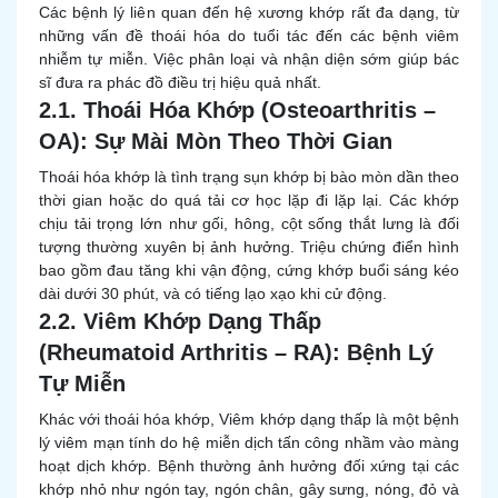
Các bệnh lý liên quan đến hệ xương khớp rất đa dạng, từ
những vấn đề thoái hóa do tuổi tác đến các bệnh viêm
nhiễm tự miễn. Việc phân loại và nhận diện sớm giúp bác
sĩ đưa ra phác đồ điều trị hiệu quả nhất.
2.1. Thoái Hóa Khớp (Osteoarthritis –
OA): Sự Mài Mòn Theo Thời Gian
Thoái hóa khớp là tình trạng sụn khớp bị bào mòn dần theo
thời gian hoặc do quá tải cơ học lặp đi lặp lại. Các khớp
chịu tải trọng lớn như gối, hông, cột sống thắt lưng là đối
tượng thường xuyên bị ảnh hưởng. Triệu chứng điển hình
bao gồm đau tăng khi vận động, cứng khớp buổi sáng kéo
dài dưới 30 phút, và có tiếng lạo xạo khi cử động.
2.2. Viêm Khớp Dạng Thấp
(Rheumatoid Arthritis – RA): Bệnh Lý
Tự Miễn
Khác với thoái hóa khớp, Viêm khớp dạng thấp là một bệnh
lý viêm mạn tính do hệ miễn dịch tấn công nhầm vào màng
hoạt dịch khớp. Bệnh thường ảnh hưởng đối xứng tại các
khớp nhỏ như ngón tay, ngón chân, gây sưng, nóng, đỏ và