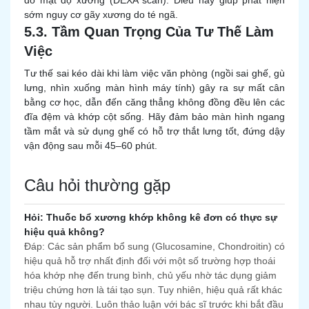
đo mật độ xương (DEXA scan). Điều này giúp phát hiện
sớm nguy cơ gãy xương do té ngã.
5.3. Tầm Quan Trọng Của Tư Thế Làm
Việc
Tư thế sai kéo dài khi làm việc văn phòng (ngồi sai ghế, gù
lưng, nhìn xuống màn hình máy tính) gây ra sự mất cân
bằng cơ học, dẫn đến căng thẳng không đồng đều lên các
đĩa đệm và khớp cột sống. Hãy đảm bảo màn hình ngang
tầm mắt và sử dụng ghế có hỗ trợ thắt lưng tốt, đứng dậy
vận động sau mỗi 45–60 phút.
Câu hỏi thường gặp
Hỏi: Thuốc bổ xương khớp không kê đơn có thực sự
hiệu quả không?
Đáp: Các sản phẩm bổ sung (Glucosamine, Chondroitin) có
hiệu quả hỗ trợ nhất định đối với một số trường hợp thoái
hóa khớp nhẹ đến trung bình, chủ yếu nhờ tác dụng giảm
triệu chứng hơn là tái tạo sụn. Tuy nhiên, hiệu quả rất khác
nhau tùy người. Luôn thảo luận với bác sĩ trước khi bắt đầu