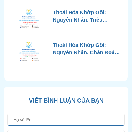
Pháp Điều Trị Tiên Tiến Từ
Góc Nhìn Bác Sĩ Xương
Thoái Hóa Khớp Gối:
Khớp
Nguyên Nhân, Triệu
Chứng, Chẩn Đoán và Các
Phương Pháp Điều Trị
Chuẩn Y Khoa
Thoái Hóa Khớp Gối:
Nguyên Nhân, Chẩn Đoán
Chính Xác và Phương
Pháp Điều Trị Bảo Tồn
Hiện Đại
VIẾT BÌNH LUẬN CỦA BẠN