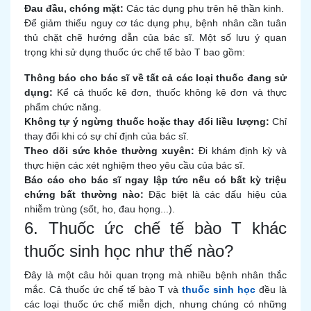
Đau đầu, chóng mặt:
Các tác dụng phụ trên hệ thần kinh.
Để giảm thiểu nguy cơ tác dụng phụ, bệnh nhân cần tuân
thủ chặt chẽ hướng dẫn của bác sĩ. Một số lưu ý quan
trọng khi sử dụng thuốc ức chế tế bào T bao gồm:
Thông báo cho bác sĩ về tất cả các loại thuốc đang sử
dụng:
Kể cả thuốc kê đơn, thuốc không kê đơn và thực
phẩm chức năng.
Không tự ý ngừng thuốc hoặc thay đổi liều lượng:
Chỉ
thay đổi khi có sự chỉ định của bác sĩ.
Theo dõi sức khỏe thường xuyên:
Đi khám định kỳ và
thực hiện các xét nghiệm theo yêu cầu của bác sĩ.
Báo cáo cho bác sĩ ngay lập tức nếu có bất kỳ triệu
chứng bất thường nào:
Đặc biệt là các dấu hiệu của
nhiễm trùng (sốt, ho, đau họng...).
6. Thuốc ức chế tế bào T khác
thuốc sinh học như thế nào?
Đây là một câu hỏi quan trọng mà nhiều bệnh nhân thắc
mắc. Cả thuốc ức chế tế bào T và
thuốc sinh học
đều là
các loại thuốc ức chế miễn dịch, nhưng chúng có những