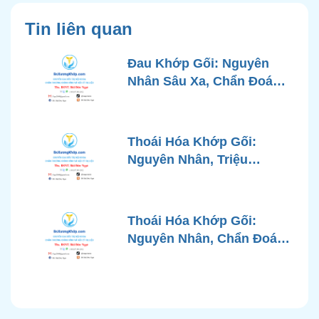
Tin liên quan
Đau Khớp Gối: Nguyên
Nhân Sâu Xa, Chẩn Đoán
Chính Xác và Phương
Pháp Điều Trị Tiên Tiến Từ
Góc Nhìn Bác Sĩ Xương
Thoái Hóa Khớp Gối:
Khớp
Nguyên Nhân, Triệu
Chứng, Chẩn Đoán và Các
Phương Pháp Điều Trị
Chuẩn Y Khoa
Thoái Hóa Khớp Gối:
Nguyên Nhân, Chẩn Đoán
Chính Xác và Phương
Pháp Điều Trị Bảo Tồn
Hiện Đại