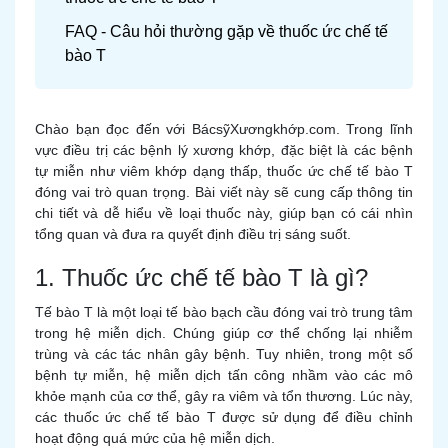
FAQ - Câu hỏi thường gặp về thuốc ức chế tế
bào T
Chào bạn đọc đến với BácsỹXươngkhớp.com. Trong lĩnh
vực điều trị các bệnh lý xương khớp, đặc biệt là các bệnh
tự miễn như viêm khớp dạng thấp, thuốc ức chế tế bào T
đóng vai trò quan trọng. Bài viết này sẽ cung cấp thông tin
chi tiết và dễ hiểu về loại thuốc này, giúp bạn có cái nhìn
tổng quan và đưa ra quyết định điều trị sáng suốt.
1. Thuốc ức chế tế bào T là gì?
Tế bào T là một loại tế bào bạch cầu đóng vai trò trung tâm
trong hệ miễn dịch. Chúng giúp cơ thể chống lại nhiễm
trùng và các tác nhân gây bệnh. Tuy nhiên, trong một số
bệnh tự miễn, hệ miễn dịch tấn công nhầm vào các mô
khỏe mạnh của cơ thể, gây ra viêm và tổn thương. Lúc này,
các thuốc ức chế tế bào T được sử dụng để điều chỉnh
hoạt động quá mức của hệ miễn dịch.