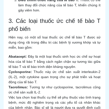
Điều chỉnh chức năng của tế bào T:
Thuốc có thể
làm thay đổi chức năng của tế bào T, khiến chúng ít
gây viêm hơn.
3. Các loại thuốc ức chế tế bào T
phổ biến
Hiện nay, có một số loại thuốc ức chế tế bào T được sử
dụng rộng rãi trong điều trị các bệnh lý xương khớp và tự
miễn, bao gồm:
Abatacept:
Đây là một loại thuốc sinh học ức chế sự hoạt
hóa của tế bào T bằng cách ngăn chặn sự tương tác giữa
tế bào T và tế bào trình diện kháng nguyên.
Cyclosporine:
Thuốc này ức chế sản xuất interleukin-2
(IL-2), một cytokine quan trọng cho sự phát triển và hoạt
động của tế bào T.
Tacrolimus:
Tương tự như cyclosporine, tacrolimus cũng
ức chế sản xuất IL-2.
Việc lựa chọn loại thuốc cụ thể sẽ phụ thuộc vào tình trạng
bệnh, mức độ nghiêm trọng và các yếu tố cá nhân khác
của bệnh nhân. Bác sĩ sẽ là người đưa ra quyết định cuối