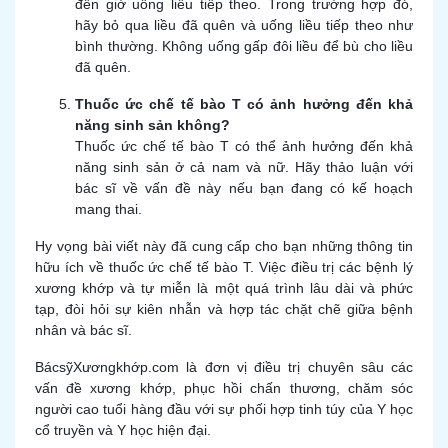
đến giờ uống liều tiếp theo. Trong trường hợp đó,
hãy bỏ qua liều đã quên và uống liều tiếp theo như
bình thường. Không uống gấp đôi liều để bù cho liều
đã quên.
Thuốc ức chế tế bào T có ảnh hưởng đến khả
năng sinh sản không?
Thuốc ức chế tế bào T có thể ảnh hưởng đến khả
năng sinh sản ở cả nam và nữ. Hãy thảo luận với
bác sĩ về vấn đề này nếu bạn đang có kế hoạch
mang thai.
Hy vọng bài viết này đã cung cấp cho bạn những thông tin
hữu ích về thuốc ức chế tế bào T. Việc điều trị các bệnh lý
xương khớp và tự miễn là một quá trình lâu dài và phức
tạp, đòi hỏi sự kiên nhẫn và hợp tác chặt chẽ giữa bệnh
nhân và bác sĩ.
BácsỹXươngkhớp.com là đơn vị điều trị chuyên sâu các
vấn đề xương khớp, phục hồi chấn thương, chăm sóc
người cao tuổi hàng đầu với sự phối hợp tinh túy của Y học
cổ truyền và Y học hiện đại.