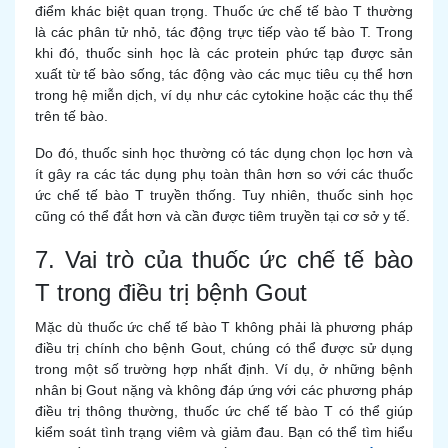
điểm khác biệt quan trọng. Thuốc ức chế tế bào T thường
là các phân tử nhỏ, tác động trực tiếp vào tế bào T. Trong
khi đó, thuốc sinh học là các protein phức tạp được sản
xuất từ tế bào sống, tác động vào các mục tiêu cụ thể hơn
trong hệ miễn dịch, ví dụ như các cytokine hoặc các thụ thể
trên tế bào.
Do đó, thuốc sinh học thường có tác dụng chọn lọc hơn và
ít gây ra các tác dụng phụ toàn thân hơn so với các thuốc
ức chế tế bào T truyền thống. Tuy nhiên, thuốc sinh học
cũng có thể đắt hơn và cần được tiêm truyền tại cơ sở y tế.
7. Vai trò của thuốc ức chế tế bào
T trong điều trị bệnh Gout
Mặc dù thuốc ức chế tế bào T không phải là phương pháp
điều trị chính cho bệnh Gout, chúng có thể được sử dụng
trong một số trường hợp nhất định. Ví dụ, ở những bệnh
nhân bị Gout nặng và không đáp ứng với các phương pháp
điều trị thông thường, thuốc ức chế tế bào T có thể giúp
kiểm soát tình trạng viêm và giảm đau. Bạn có thể tìm hiểu