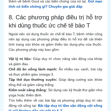
thêm về bệnh Gout và các biến chứng của nó tại:
Gút mạn
tính có biến chứng gì? Chuyên gia giải đáp
8. Các phương pháp điều trị hỗ trợ
khi dùng thuốc ức chế tế bào T
Ngoài việc sử dụng thuốc ức chế tế bào T, bệnh nhân cũng
nên áp dụng các phương pháp điều trị hỗ trợ để cải thiện
tình trạng sức khỏe và giảm thiểu tác dụng phụ của thuốc.
Các phương pháp này bao gồm:
Vật lý trị liệu:
Giúp duy trì chức năng vận động của khớp
và giảm đau.
Chế độ ăn uống lành mạnh:
Ăn nhiều rau xanh, trái cây
và thực phẩm giàu omega-3.
Tập thể dục thường xuyên:
Giúp tăng cường sức khỏe
tổng thể và giảm căng thẳng.
Kiểm soát căng thẳng:
Sử dụng các kỹ thuật thư giãn như
yoga hoặc thiền định.
Tìm hiểu thêm về các bài tập và phương pháp duy trì vận
động cột sống tại:
Bài tập duy trì tầm vận động cột sống
là gì? Hướng dẫn chi tiết từ A-Z