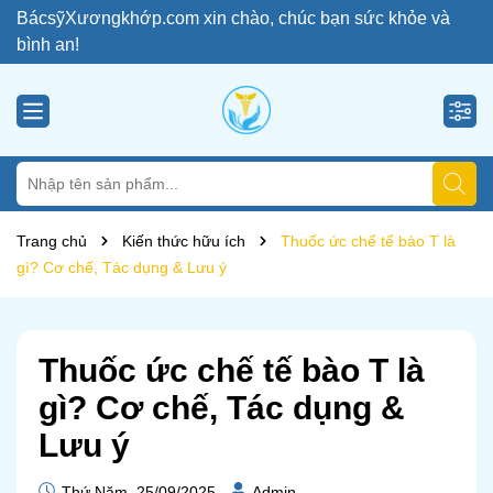
BácsỹXươngkhớp.com xin chào, chúc bạn sức khỏe và
bình an!
Trang chủ
Kiến thức hữu ích
Thuốc ức chế tế bào T là
gì? Cơ chế, Tác dụng & Lưu ý
Thuốc ức chế tế bào T là
gì? Cơ chế, Tác dụng &
Lưu ý
Thứ Năm, 25/09/2025
Admin