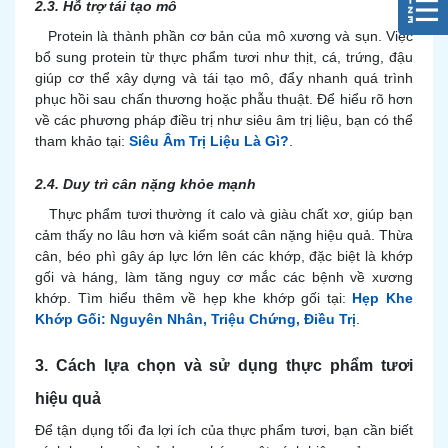
2.3. Hỗ trợ tái tạo mô
Protein là thành phần cơ bản của mô xương và sụn. Việc
bổ sung protein từ thực phẩm tươi như thịt, cá, trứng, đậu
giúp cơ thể xây dựng và tái tạo mô, đẩy nhanh quá trình
phục hồi sau chấn thương hoặc phẫu thuật. Để hiểu rõ hơn
về các phương pháp điều trị như siêu âm trị liệu, bạn có thể
tham khảo tại:
Siêu Âm Trị Liệu Là Gì?
.
2.4. Duy trì cân nặng khỏe mạnh
Thực phẩm tươi thường ít calo và giàu chất xơ, giúp bạn
cảm thấy no lâu hơn và kiểm soát cân nặng hiệu quả. Thừa
cân, béo phì gây áp lực lớn lên các khớp, đặc biệt là khớp
gối và háng, làm tăng nguy cơ mắc các bệnh về xương
khớp. Tìm hiểu thêm về hẹp khe khớp gối tại:
Hẹp Khe
Khớp Gối: Nguyên Nhân, Triệu Chứng, Điều Trị
.
3. Cách lựa chọn và sử dụng thực phẩm tươi
hiệu quả
Để tận dụng tối đa lợi ích của thực phẩm tươi, bạn cần biết