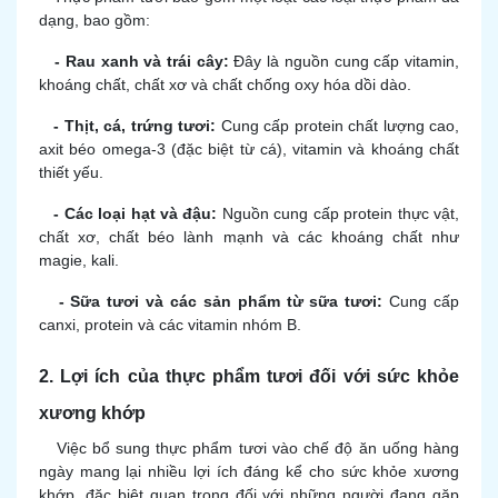
dạng, bao gồm:
-
Rau xanh và trái cây:
Đây là nguồn cung cấp vitamin,
khoáng chất, chất xơ và chất chống oxy hóa dồi dào.
-
Thịt, cá, trứng tươi:
Cung cấp protein chất lượng cao,
axit béo omega-3 (đặc biệt từ cá), vitamin và khoáng chất
thiết yếu.
-
Các loại hạt và đậu:
Nguồn cung cấp protein thực vật,
chất xơ, chất béo lành mạnh và các khoáng chất như
magie, kali.
-
Sữa tươi và các sản phẩm từ sữa tươi:
Cung cấp
canxi, protein và các vitamin nhóm B.
2. Lợi ích của thực phẩm tươi đối với sức khỏe
xương khớp
Việc bổ sung thực phẩm tươi vào chế độ ăn uống hàng
ngày mang lại nhiều lợi ích đáng kể cho sức khỏe xương
khớp, đặc biệt quan trọng đối với những người đang gặp