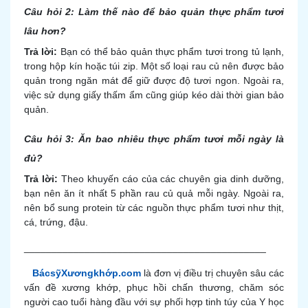
Câu hỏi 2: Làm thế nào để bảo quản thực phẩm tươi
lâu hơn?
Trả lời:
Bạn có thể bảo quản thực phẩm tươi trong tủ lạnh,
trong hộp kín hoặc túi zip. Một số loại rau củ nên được bảo
quản trong ngăn mát để giữ được độ tươi ngon. Ngoài ra,
việc sử dụng giấy thấm ẩm cũng giúp kéo dài thời gian bảo
quản.
Câu hỏi 3: Ăn bao nhiêu thực phẩm tươi mỗi ngày là
đủ?
Trả lời:
Theo khuyến cáo của các chuyên gia dinh dưỡng,
bạn nên ăn ít nhất 5 phần rau củ quả mỗi ngày. Ngoài ra,
nên bổ sung protein từ các nguồn thực phẩm tươi như thịt,
cá, trứng, đậu.
____________________________________________
BácsỹXươngkhớp.com
là đơn vị điều trị chuyên sâu các
vấn đề xương khớp, phục hồi chấn thương, chăm sóc
người cao tuổi hàng đầu với sự phối hợp tinh túy của Y học