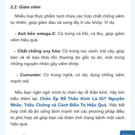
2.2. Giảm viêm
Nhiều loại thực phẩm tươi chứa các hợp chất chống viêm
tự nhiên, giúp giảm đau và sưng tấy ở các khớp. Ví dụ:
-
Axit béo omega-3:
Có trong cá hồi, cá thu, giúp giảm
viêm hiệu quả.
-
Chất chống oxy hóa:
Có trong rau xanh, trái cây, giúp
bảo vệ tế bào khỏi tổn thương do gốc tự do, một trong
những nguyên nhân gây viêm khớp.
-
Curcumin:
Có trong nghệ, có tác dụng chống viêm
mạnh mẽ.
Nếu bạn nghi ngờ mình bị chèn ép rễ thần kinh, hãy tìm
hiểu thêm tại:
Chèn Ép Rễ Thần Kinh Là Gì? Nguyên
Nhân, Triệu Chứng và Cách Điều Trị Hiệu Quả
. Việc kết
hợp chế độ ăn uống lành mạnh với các phương pháp điều
trị phù hợp sẽ giúp bạn cải thiện tình trạng bệnh một cách
hiệu quả.