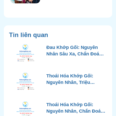
Tin liên quan
Đau Khớp Gối: Nguyên
Nhân Sâu Xa, Chẩn Đoán
Chính Xác và Phương
Pháp Điều Trị Tiên Tiến Từ
Góc Nhìn Bác Sĩ Xương
Thoái Hóa Khớp Gối:
Khớp
Nguyên Nhân, Triệu
Chứng, Chẩn Đoán và Các
Phương Pháp Điều Trị
Chuẩn Y Khoa
Thoái Hóa Khớp Gối:
Nguyên Nhân, Chẩn Đoán