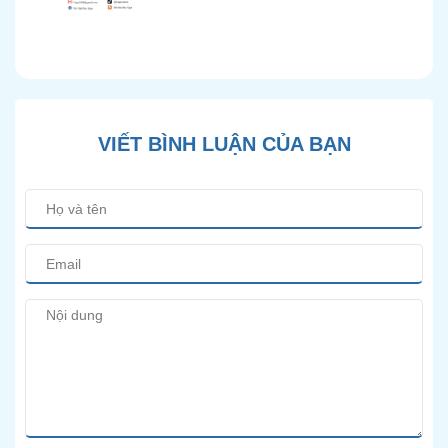
Chính Xác và Phương
Pháp Điều Trị Bảo Tồn
Hiện Đại
VIẾT BÌNH LUẬN CỦA BẠN