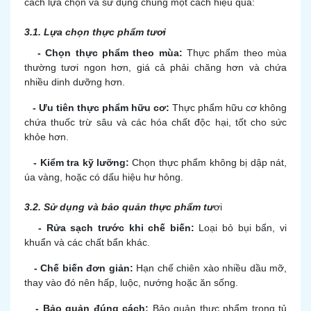
cách lựa chọn và sử dụng chúng một cách hiệu quả:
3.1. Lựa chọn thực phẩm tươi
-
Chọn thực phẩm theo mùa:
Thực phẩm theo mùa
thường tươi ngon hơn, giá cả phải chăng hơn và chứa
nhiều dinh dưỡng hơn.
-
Ưu tiên thực phẩm hữu cơ:
Thực phẩm hữu cơ không
chứa thuốc trừ sâu và các hóa chất độc hại, tốt cho sức
khỏe hơn.
-
Kiểm tra kỹ lưỡng:
Chọn thực phẩm không bị dập nát,
úa vàng, hoặc có dấu hiệu hư hỏng.
3.2. Sử dụng và bảo quản thực phẩm tư
ơi
-
Rửa sạch trước khi chế biến:
Loại bỏ bụi bẩn, vi
khuẩn và các chất bẩn khác.
-
Chế biến đơn giản:
Hạn chế chiên xào nhiều dầu mỡ,
thay vào đó nên hấp, luộc, nướng hoặc ăn sống.
-
Bảo quản đúng cách:
Bảo quản thực phẩm trong tủ