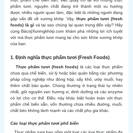
thực phẩm chế biến sẵn, việc quay trở lại với những thực
phẩm tươi, nguyên chất đang trở thành một xu hướng
được nhiều người quan tâm, đặc biệt là những người đang
gặp vấn đề về xương khớp. Vậy,
thực phẩm tươi (fresh
foods) là gì
và tại sao chúng lại quan trọng đến vậy? Hãy
cùng BácsỹXươngkhớp.com khám phá những lợi ích tuyệt
vời mà thực phẩm tươi mang lại cho sức khỏe xương khớp
của bạn.
1. Định nghĩa thực phẩm tươi (Fresh Foods)
Thực phẩm tươi (fresh foods)
là các loại thực phẩm
chưa qua chế biến, xử lý hoặc bảo quản bằng các phương
pháp công nghiệp như đóng hộp, sấy khô, ướp muối, hay
thêm chất bảo quản. Chúng thường ở trạng thái tự nhiên
nhất, giữ nguyên vẹn hương vị, dinh dưỡng và các enzyme
có lợi cho cơ thể. Điều này khác biệt hoàn toàn với thực
phẩm chế biến sẵn, vốn thường chứa nhiều đường, muối,
chất béo không lành mạnh và các chất phụ gia khác.
Các loại thực phẩm tươi phổ biến
Thực phẩm tươi bao gồm một loạt các loại thực phẩm đa