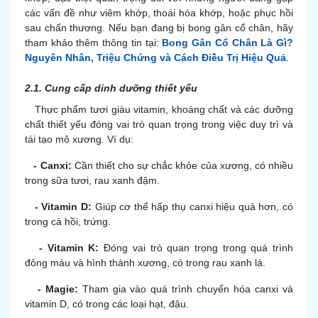
các vấn đề như viêm khớp, thoái hóa khớp, hoặc phục hồi
sau chấn thương. Nếu bạn đang bị bong gân cổ chân, hãy
tham khảo thêm thông tin tại:
Bong Gân Cổ Chân Là Gì?
Nguyên Nhân, Triệu Chứng và Cách Điều Trị Hiệu Quả
.
2.1. Cung cấp dinh dưỡng thiết yếu
Thực phẩm tươi giàu vitamin, khoáng chất và các dưỡng
chất thiết yếu đóng vai trò quan trọng trong việc duy trì và
tái tạo mô xương. Ví dụ:
-
Canxi:
Cần thiết cho sự chắc khỏe của xương, có nhiều
trong sữa tươi, rau xanh đậm.
-
Vitamin D:
Giúp cơ thể hấp thụ canxi hiệu quả hơn, có
trong cá hồi, trứng.
-
Vitamin K:
Đóng vai trò quan trọng trong quá trình
đông máu và hình thành xương, có trong rau xanh lá.
-
Magie:
Tham gia vào quá trình chuyển hóa canxi và
vitamin D, có trong các loại hạt, đậu.