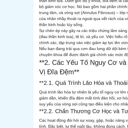
thần kinh tọa. Dưới góc độ y khoa, đĩa đệm là c
bộ giảm xóc cơ học. Nó bao gồm hai phần chính:
trung tâm, và vòng sợi (Annulus Fibrosus) – lớp
của nhân nhầy thoát ra ngoài qua vết rách của vò
thần kinh hoặc tủy sống.
Sự chèn ép này gây ra các triệu chứng lâm sàng 
(đau thần kinh tọa), tê bì, và yếu cơ. Việc hiểu 
chính xác, tập trung vào việc giảm áp lực lên vù
Nếu bạn đang trải qua cơn đau lưng dữ dội kèm 
chuyên khoa để được đánh giá chính xác mức độ
**2. Các Yếu Tố Nguy Cơ và
Vị Đĩa Đệm**
**2.1. Quá Trình Lão Hóa và Thoá
Quá trình lão hóa tự nhiên là yếu tố nguy cơ lớn 
giảm dần, khiến đĩa đệm mất tính đàn hồi, xơ hó
suy yếu của vòng sợi cũng tạo điều kiện cho nhâ
**2.2. Chấn Thương Cơ Học và Tư
Các hoạt động đòi hỏi sự xoay, gập, hoặc nâng v
tính. Đặc biệt, tư thế ngồi lâu, không đúng các