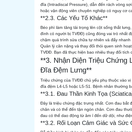
đĩa (Intradiscal Pressure), dẫn đến rách vòng s
hoặc vận động viên chuyên nghiệp có nguy cơ c
**2.3. Các Yếu Tố Khác**
Béo phì làm tăng tải trọng lên cột sống thắt lưng,
đình có người bị TVĐĐ) cũng đóng vai trò nhất đ
chậm quá trình sửa chữa tự nhiên và đẩy nhanh q
Quản lý cân nặng và thay đổi thói quen sinh hoạ
TVĐĐ. Bạn đã thực hiện bao nhiêu thay đổi tích 
**3. Nhận Diện Triệu Chứng 
Đĩa Đệm Lưng**
Triệu chứng của TVĐĐ chủ yếu phụ thuộc vào vị tr
đĩa đệm L4-L5 hoặc L5-S1. Bệnh nhân thường bá
**3.1. Đau Thần Kinh Tọa (Sciatica
Đây là triệu chứng đặc trưng nhất. Cơn đau bắt 
chân và có thể đến tận ngón chân. Cơn đau thườn
đau có thể dao động từ âm ỉ đến dữ dội, như điện
**3.2. Rối Loạn Cảm Giác và Sức 