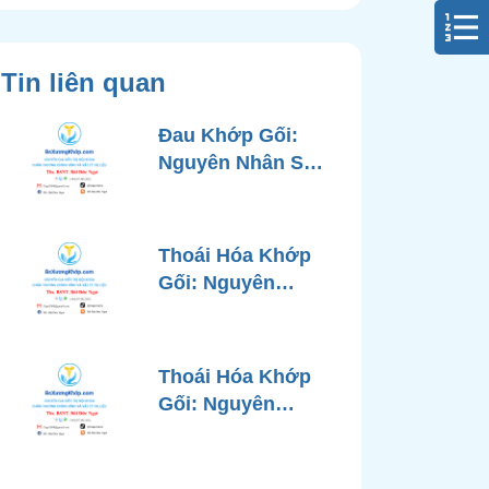
Tin liên quan
Đau Khớp Gối:
Nguyên Nhân Sâu
Xa, Chẩn Đoán
Chính Xác và
Phương Pháp
Thoái Hóa Khớp
Điều Trị Tiên Tiến
Gối: Nguyên
Từ Góc Nhìn Bác
Nhân, Triệu
Sĩ Xương Khớp
Chứng, Chẩn
Đoán và Các
Thoái Hóa Khớp
Phương Pháp
Gối: Nguyên
Điều Trị Chuẩn Y
Nhân, Chẩn Đoán
Khoa
Chính Xác và
Phương Pháp