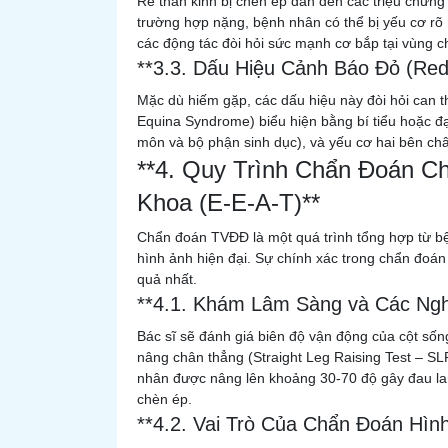
Rễ thần kinh bị chèn ép dẫn đến các triệu chứng 
trường hợp nặng, bệnh nhân có thể bị yếu cơ rõ 
các động tác đòi hỏi sức mạnh cơ bắp tại vùng ch
**3.3. Dấu Hiệu Cảnh Báo Đỏ (Red
Mặc dù hiếm gặp, các dấu hiệu này đòi hỏi can 
Equina Syndrome) biểu hiện bằng bí tiểu hoặc đ
môn và bộ phận sinh dục), và yếu cơ hai bên châ
**4. Quy Trình Chẩn Đoán C
Khoa (E-E-A-T)**
Chẩn đoán TVĐĐ là một quá trình tổng hợp từ b
hình ảnh hiện đại. Sự chính xác trong chẩn đoán 
quả nhất.
**4.1. Khám Lâm Sàng và Các Ng
Bác sĩ sẽ đánh giá biên độ vận động của cột số
nâng chân thẳng (Straight Leg Raising Test – SL
nhân được nâng lên khoảng 30-70 độ gây đau lan 
chèn ép.
**4.2. Vai Trò Của Chẩn Đoán Hìn