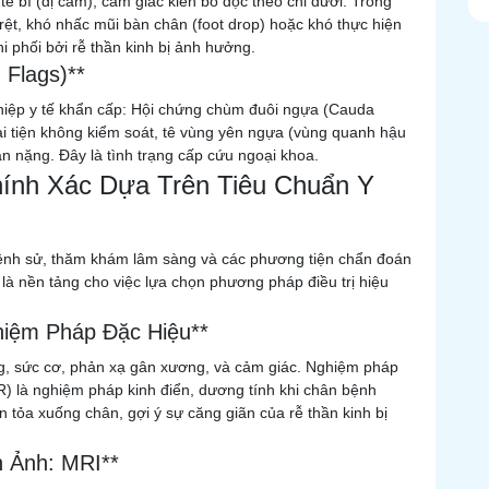
tê bì (dị cảm), cảm giác kiến bò dọc theo chi dưới. Trong
rệt, khó nhấc mũi bàn chân (foot drop) hoặc khó thực hiện
i phối bởi rễ thần kinh bị ảnh hưởng.
 Flags)**
thiệp y tế khẩn cấp: Hội chứng chùm đuôi ngựa (Cauda
ại tiện không kiểm soát, tê vùng yên ngựa (vùng quanh hậu
n nặng. Đây là tình trạng cấp cứu ngoại khoa.
hính Xác Dựa Trên Tiêu Chuẩn Y
ệnh sử, thăm khám lâm sàng và các phương tiện chẩn đoán
là nền tảng cho việc lựa chọn phương pháp điều trị hiệu
hiệm Pháp Đặc Hiệu**
ng, sức cơ, phản xạ gân xương, và cảm giác. Nghiệm pháp
R) là nghiệm pháp kinh điển, dương tính khi chân bệnh
tỏa xuống chân, gợi ý sự căng giãn của rễ thần kinh bị
h Ảnh: MRI**