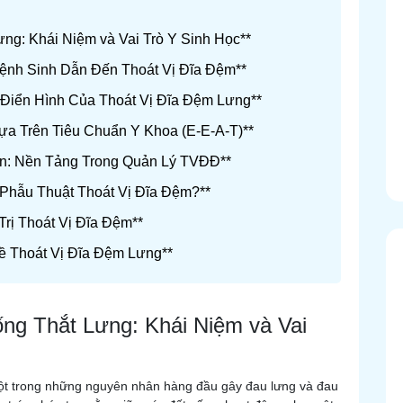
ưng: Khái Niệm và Vai Trò Y Sinh Học**
ệnh Sinh Dẫn Đến Thoát Vị Đĩa Đệm**
 Điển Hình Của Thoát Vị Đĩa Đệm Lưng**
ựa Trên Tiêu Chuẩn Y Khoa (E-E-A-T)**
ồn: Nền Tảng Trong Quản Lý TVĐĐ**
Phẫu Thuật Thoát Vị Đĩa Đệm?**
Trị Thoát Vị Đĩa Đệm**
ề Thoát Vị Đĩa Đệm Lưng**
ống Thắt Lưng: Khái Niệm và Vai
một trong những nguyên nhân hàng đầu gây đau lưng và đau