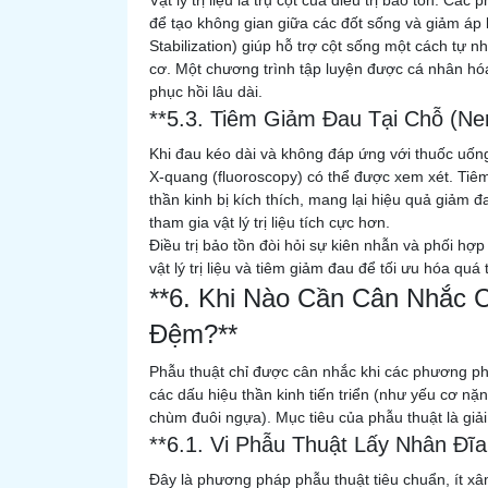
Vật lý trị liệu là trụ cột của điều trị bảo tồn. C
để tạo không gian giữa các đốt sống và giảm áp 
Stabilization) giúp hỗ trợ cột sống một cách tự nh
cơ. Một chương trình tập luyện được cá nhân hóa b
phục hồi lâu dài.
**5.3. Tiêm Giảm Đau Tại Chỗ (Nerv
Khi đau kéo dài và không đáp ứng với thuốc uốn
X-quang (fluoroscopy) có thể được xem xét. Tiêm
thần kinh bị kích thích, mang lại hiệu quả giảm 
tham gia vật lý trị liệu tích cực hơn.
Điều trị bảo tồn đòi hỏi sự kiên nhẫn và phối hợp
vật lý trị liệu và tiêm giảm đau để tối ưu hóa quá
**6. Khi Nào Cần Cân Nhắc C
Đệm?**
Phẫu thuật chỉ được cân nhắc khi các phương ph
các dấu hiệu thần kinh tiến triển (như yếu cơ n
chùm đuôi ngựa). Mục tiêu của phẫu thuật là giả
**6.1. Vi Phẫu Thuật Lấy Nhân Đĩa
Đây là phương pháp phẫu thuật tiêu chuẩn, ít xâm