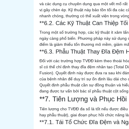
và các dụng cụ chuyên dụng qua một vết mổ rất 
vị gây chèn ép. Kỹ thuật này bảo tồn tối đa các
nhanh chóng, thường có thể xuất viện trong vòng
**6.2. Các Kỹ Thuật Can Thiệp Tối
Trong một số trường hợp, các kỹ thuật ít xâm lấ
ngày càng phổ biến. Phương pháp này sử dụng cam
điểm là giảm thiểu tổn thương mô mềm, giảm m
**6.3. Phẫu Thuật Thay Đĩa Đệm 
Đối với các trường hợp TVĐĐ kèm theo thoái hóa 
sĩ có thể chỉ định thay đĩa đệm nhân tạo (Total
Fusion). Quyết định này được đưa ra sau khi đá
của bệnh nhân để duy trì sự ổn định lâu dài cho 
Quyết định phẫu thuật cần sự đồng thuận và hiểu 
đang được tư vấn bởi bác sĩ phẫu thuật cột sống 
**7. Tiên Lượng và Phục Hồi
Tiên lượng cho TVĐĐ đa số là tốt nếu được điều t
hay phẫu thuật), giai đoạn phục hồi chức năng là
**7.1. Tái Tổ Chức Đĩa Đệm và Ng