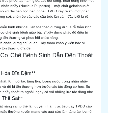
ấu trúc phức tạp nằm giữa các đốt sống, hoạt động như một
 nhân nhầy (Nucleus Pulposus) – một chất gelatinous ở
 mô xơ dai bao bọc bên ngoài. TVĐĐ xảy ra khi một phần
ng sợi, chèn ép vào các cấu trúc lân cận, đặc biệt là rễ
điển hình như đau lan tỏa theo đường đi của rễ thần kinh
rõ cơ chế sinh bệnh giúp bác sĩ xây dựng phác đồ điều trị
ng tổn thương và phục hồi chức năng.
tê chân, đừng chủ quan. Hãy tham khảo ý kiến bác sĩ
 tổn thương đĩa đệm.
 Cơ Chế Bệnh Sinh Dẫn Đến Thoát
i Hóa Đĩa Đệm**
nhất. Khi tuổi tác tăng lên, lượng nước trong nhân nhầy
a và dễ bị tổn thương hơn trước các tác động cơ học. Sự
n nhầy thoát ra ngoài, ngay cả với những lực tác động nhẹ.
 Thế Sai**
ật nặng sai tư thế là nguyên nhân trực tiếp gây TVĐĐ cấp
h, hoặc thường xuyên mang vác quá sức làm tăng áp lực nội