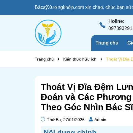
BácsỹXươngkhớp.com xin chào, chúc bạn sức 
Holine:
097393291
Trang chủ
Gi
Trang chủ
Kiến thức hữu ích
Thoát Vị Đĩa
Thoát Vị Đĩa Đệm Lư
Đoán và Các Phương P
Theo Góc Nhìn Bác S
Thứ Ba, 27/01/2026
Admin
Nôi dung chính