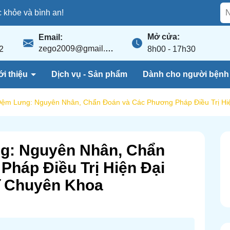
khỏe và bình an!
Mở cửa:
Email:
zego2009@gmail.com
2
8h00 - 17h30
ới thiệu
Dịch vụ - Sản phẩm
Dành cho người bện
 Đệm Lưng: Nguyên Nhân, Chẩn Đoán và Các Phương Pháp Điều Trị Hi
ng: Nguyên Nhân, Chẩn
háp Điều Trị Hiện Đại
ĩ Chuyên Khoa