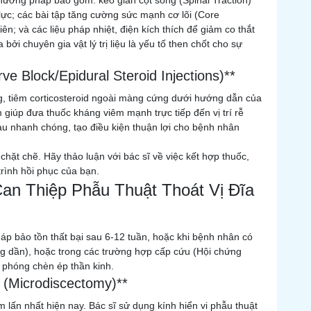
ác phương pháp bao gồm: kéo giãn cột sống (Spinal Traction)
lực; các bài tập tăng cường sức mạnh cơ lõi (Core
iên; và các liệu pháp nhiệt, điện kích thích để giảm co thắt
ởi chuyên gia vật lý trị liệu là yếu tố then chốt cho sự
e Block/Epidural Steroid Injections)**
g, tiêm corticosteroid ngoài màng cứng dưới hướng dẫn của
 giúp đưa thuốc kháng viêm mạnh trực tiếp đến vị trí rễ
đau nhanh chóng, tạo điều kiện thuận lợi cho bệnh nhân
 chặt chẽ. Hãy thảo luận với bác sĩ về việc kết hợp thuốc,
 trình hồi phục của bạn.
an Thiệp Phẫu Thuật Thoát Vị Đĩa
áp bảo tồn thất bại sau 6-12 tuần, hoặc khi bệnh nhân có
ặng dần), hoặc trong các trường hợp cấp cứu (Hội chứng
i phóng chèn ép thần kinh.
 (Microdiscectomy)**
 lấn nhất hiện nay. Bác sĩ sử dụng kính hiển vi phẫu thuật