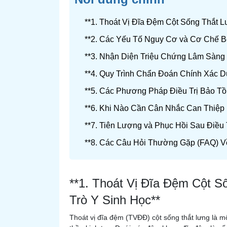
**1. Thoát Vị Đĩa Đệm Cột Sống Thắt L
**2. Các Yếu Tố Nguy Cơ và Cơ Chế B
**3. Nhận Diện Triệu Chứng Lâm Sàng
**4. Quy Trình Chẩn Đoán Chính Xác D
**5. Các Phương Pháp Điều Trị Bảo T
**6. Khi Nào Cần Cân Nhắc Can Thiệp 
**7. Tiên Lượng và Phục Hồi Sau Điều 
**8. Các Câu Hỏi Thường Gặp (FAQ) V
**1. Thoát Vị Đĩa Đệm Cột S
Trò Y Sinh Học**
Thoát vị đĩa đệm (TVĐĐ) cột sống thắt lưng là 