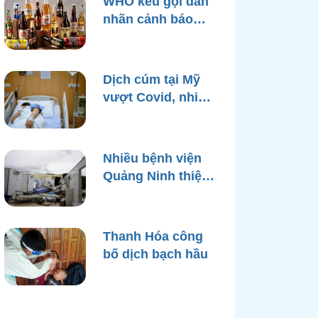
WHO kêu gọi dán
nhãn cảnh báo
ung thư trên bao
bì rượu
Dịch cúm tại Mỹ
vượt Covid, nhiều
bệnh viện quá tải
Nhiều bệnh viện
Quảng Ninh thiệt
hại nặng, cạn điện
nước sau bão
Yagi
Thanh Hóa công
bố dịch bạch hầu