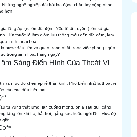
ợi. Những nghề nghiệp đòi hỏi lao động chân tay nặng nhọc
ao hơn.
 gia tăng áp lực lên đĩa đệm. Yếu tố di truyền (tiền sử gia
ịnh. Hút thuốc lá làm giảm lưu thông máu đến đĩa đệm, làm
uá trình thoái hóa.
t là bước đầu tiên và quan trọng nhất trong việc phòng ngừa
cực trong sinh hoạt hàng ngày?
Lâm Sàng Điển Hình Của Thoát Vị
í và mức độ chèn ép rễ thần kinh. Phổ biến nhất là thoát vị
o cáo các dấu hiệu sau:
)**
đầu từ vùng thắt lưng, lan xuống mông, phía sau đùi, cẳng
g tăng lên khi ho, hắt hơi, gắng sức hoặc ngồi lâu. Mức độ
 giật.
Cơ**