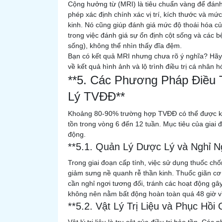
Cộng hưởng từ (MRI) là tiêu chuẩn vàng để đánh
phép xác định chính xác vị trí, kích thước và mức
kinh. Nó cũng giúp đánh giá mức độ thoái hóa của
trong việc đánh giá sự ổn định cột sống và các b
sống), không thể nhìn thấy đĩa đệm.
Bạn có kết quả MRI nhưng chưa rõ ý nghĩa? Hãy li
về kết quả hình ảnh và lộ trình điều trị cá nhân h
**5. Các Phương Pháp Điều 
Lý TVĐĐ**
Khoảng 80-90% trường hợp TVĐĐ có thể được ki
tồn trong vòng 6 đến 12 tuần. Mục tiêu của giai
động.
**5.1. Quản Lý Dược Lý và Nghỉ N
Trong giai đoạn cấp tính, việc sử dụng thuốc ch
giảm sưng nề quanh rễ thần kinh. Thuốc giãn cơ
cần nghỉ ngơi tương đối, tránh các hoạt động gâ
không nên nằm bất động hoàn toàn quá 48 giờ v
**5.2. Vật Lý Trị Liệu và Phục Hồ