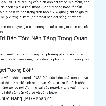
 giá TVĐĐ. MRI cung cấp hình ảnh chi tiết về mô mềm, cho
 độ chèn ép của khối thoát vị lên tủy sống hoặc rễ thần
 đĩa đệm và tình trạng dịch não tủy. X-quang chỉ có giá trị
ệnh lý xương đi kèm (như thoái hóa đốt sống, trượt đốt
ên hệ chuyên gia của chúng tôi để được giải thích chi tiết
óa.
Trị Bảo Tồn: Nền Tảng Trong Quản
ểm soát thành công bằng các phương pháp điều trị bảo
 đoạn này là giảm viêm, giảm đau và phục hồi chức năng vận
gơi Tương Đối**
ống viêm không steroid (NSAIDs) giúp kiểm soát cơn đau và
 có thể được chỉ định ngắn hạn. Quan trọng là bệnh nhân
y tăng áp lực nội đĩa (như cúi gập người, mang vác), nhưng
ì có thể dẫn đến yếu cơ và cứng khớp.
i Chức Năng (PT/Rehab)**