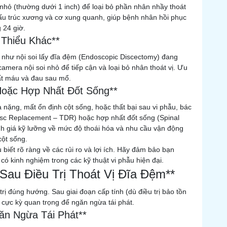
nhỏ (thường dưới 1 inch) để loại bỏ phần nhân nhầy thoát
 cấu trúc xương và cơ xung quanh, giúp bệnh nhân hồi phục
 24 giờ.
 Thiểu Khác**
n như nội soi lấy đĩa đệm (Endoscopic Discectomy) đang
era nội soi nhỏ để tiếp cận và loại bỏ nhân thoát vị. Ưu
ất máu và đau sau mổ.
Hoặc Hợp Nhất Đốt Sống**
nặng, mất ổn định cột sống, hoặc thất bại sau vi phẫu, bác
 Disc Replacement – TDR) hoặc hợp nhất đốt sống (Spinal
nh giá kỹ lưỡng về mức độ thoái hóa và nhu cầu vận động
cột sống.
biết rõ ràng về các rủi ro và lợi ích. Hãy đảm bảo bạn
có kinh nghiệm trong các kỹ thuật vi phẫu hiện đại.
 Sau Điều Trị Thoát Vị Đĩa Đệm**
rị đúng hướng. Sau giai đoạn cấp tính (dù điều trị bảo tồn
 cực kỳ quan trọng để ngăn ngừa tái phát.
ăn Ngừa Tái Phát**