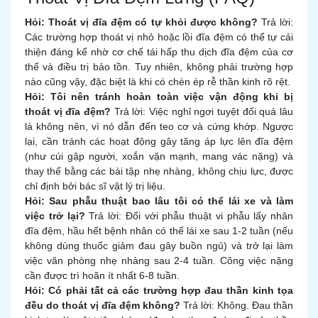
Hỏi: Thoát vị đĩa đệm có tự khỏi được không?
Trả lời:
Các trường hợp thoát vị nhỏ hoặc lồi đĩa đệm có thể tự cải
thiện đáng kể nhờ cơ chế tái hấp thu dịch đĩa đệm của cơ
thể và điều trị bảo tồn. Tuy nhiên, không phải trường hợp
nào cũng vậy, đặc biệt là khi có chèn ép rễ thần kinh rõ rệt.
Hỏi: Tôi nên tránh hoàn toàn việc vận động khi bị
thoát vị đĩa đệm?
Trả lời: Việc nghỉ ngơi tuyệt đối quá lâu
là không nên, vì nó dẫn đến teo cơ và cứng khớp. Ngược
lại, cần tránh các hoạt động gây tăng áp lực lên đĩa đệm
(như cúi gập người, xoắn vặn mạnh, mang vác nặng) và
thay thế bằng các bài tập nhẹ nhàng, không chịu lực, được
chỉ định bởi bác sĩ vật lý trị liệu.
Hỏi: Sau phẫu thuật bao lâu tôi có thể lái xe và làm
việc trở lại?
Trả lời: Đối với phẫu thuật vi phẫu lấy nhân
đĩa đệm, hầu hết bệnh nhân có thể lái xe sau 1-2 tuần (nếu
không dùng thuốc giảm đau gây buồn ngủ) và trở lại làm
việc văn phòng nhẹ nhàng sau 2-4 tuần. Công việc nặng
cần được trì hoãn ít nhất 6-8 tuần.
Hỏi: Có phải tất cả các trường hợp đau thần kinh tọa
đều do thoát vị đĩa đệm không?
Trả lời: Không. Đau thần