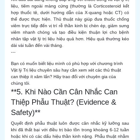
liệu, tiêm ngoài màng cứng (thường là Corticosteroid kết
hợp thuốc tê, dưới hướng dẫn của X-quang hoặc CT) có
thể được thực hiện. Thủ thuật này giúp đưa thuốc chống
viêm trực tiếp đến vị trí rễ thần kinh bị chèn ép, giảm sưng
viêm nhanh chóng và tạo điều kiện thuận lợi cho bệnh
nhân tập vật lý trị liệu hiệu quả hơn. Hiệu quả thường kéo
dài vài tuần đến vài tháng.
---
Bạn có muốn biết liệu mình có phù hợp với chương trình
Vật lý Trị liệu chuyên sâu hay cần xem xét các thủ thuật
can thiệp ít xâm lấn? Hãy trao đổi với chuyên gia của
chúng tôi.
**5. Khi Nào Cần Cân Nhắc Can
Thiệp Phẫu Thuật? (Evidence &
Safety)**
Quyết định phẫu thuật luôn được cân nhắc kỹ lưỡng sau
khi đã thất bại với điều trị bảo tồn trong khoảng 6-12 tuần
hoặc khi có các dấu hiệu thần kinh nặng. Phẫu thuật nhằm