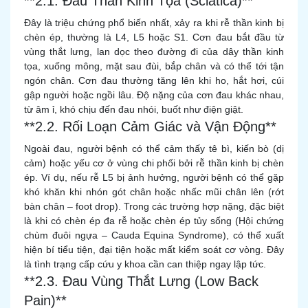
**2.1. Đau Thần Kinh Tọa (Sciatica)**
Đây là triệu chứng phổ biến nhất, xảy ra khi rễ thần kinh bị
chèn ép, thường là L4, L5 hoặc S1. Cơn đau bắt đầu từ
vùng thắt lưng, lan dọc theo đường đi của dây thần kinh
tọa, xuống mông, mặt sau đùi, bắp chân và có thể tới tận
ngón chân. Cơn đau thường tăng lên khi ho, hắt hơi, cúi
gập người hoặc ngồi lâu. Độ nặng của cơn đau khác nhau,
từ âm ỉ, khó chịu đến đau nhói, buốt như điện giật.
**2.2. Rối Loạn Cảm Giác và Vận Động**
Ngoài đau, người bệnh có thể cảm thấy tê bì, kiến bò (dị
cảm) hoặc yếu cơ ở vùng chi phối bởi rễ thần kinh bị chèn
ép. Ví dụ, nếu rễ L5 bị ảnh hưởng, người bệnh có thể gặp
khó khăn khi nhón gót chân hoặc nhấc mũi chân lên (rớt
bàn chân – foot drop). Trong các trường hợp nặng, đặc biệt
là khi có chèn ép đa rễ hoặc chèn ép tủy sống (Hội chứng
chùm đuôi ngựa – Cauda Equina Syndrome), có thể xuất
hiện bí tiểu tiện, đại tiện hoặc mất kiểm soát cơ vòng. Đây
là tình trạng cấp cứu y khoa cần can thiệp ngay lập tức.
**2.3. Đau Vùng Thắt Lưng (Low Back
Pain)**