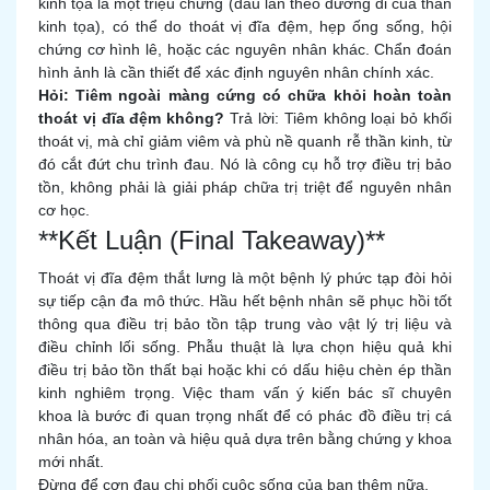
kinh tọa là một triệu chứng (đau lan theo đường đi của thần
kinh tọa), có thể do thoát vị đĩa đệm, hẹp ống sống, hội
chứng cơ hình lê, hoặc các nguyên nhân khác. Chẩn đoán
hình ảnh là cần thiết để xác định nguyên nhân chính xác.
Hỏi: Tiêm ngoài màng cứng có chữa khỏi hoàn toàn
thoát vị đĩa đệm không?
Trả lời: Tiêm không loại bỏ khối
thoát vị, mà chỉ giảm viêm và phù nề quanh rễ thần kinh, từ
đó cắt đứt chu trình đau. Nó là công cụ hỗ trợ điều trị bảo
tồn, không phải là giải pháp chữa trị triệt để nguyên nhân
cơ học.
**Kết Luận (Final Takeaway)**
Thoát vị đĩa đệm thắt lưng là một bệnh lý phức tạp đòi hỏi
sự tiếp cận đa mô thức. Hầu hết bệnh nhân sẽ phục hồi tốt
thông qua điều trị bảo tồn tập trung vào vật lý trị liệu và
điều chỉnh lối sống. Phẫu thuật là lựa chọn hiệu quả khi
điều trị bảo tồn thất bại hoặc khi có dấu hiệu chèn ép thần
kinh nghiêm trọng. Việc tham vấn ý kiến bác sĩ chuyên
khoa là bước đi quan trọng nhất để có phác đồ điều trị cá
nhân hóa, an toàn và hiệu quả dựa trên bằng chứng y khoa
mới nhất.
Đừng để cơn đau chi phối cuộc sống của bạn thêm nữa.