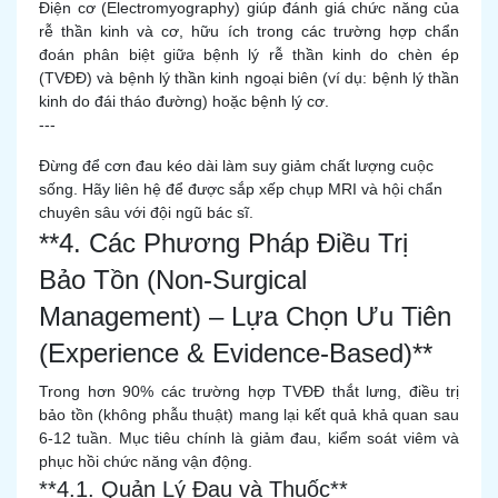
Điện cơ (Electromyography) giúp đánh giá chức năng của
rễ thần kinh và cơ, hữu ích trong các trường hợp chẩn
đoán phân biệt giữa bệnh lý rễ thần kinh do chèn ép
(TVĐĐ) và bệnh lý thần kinh ngoại biên (ví dụ: bệnh lý thần
kinh do đái tháo đường) hoặc bệnh lý cơ.
---
Đừng để cơn đau kéo dài làm suy giảm chất lượng cuộc
sống. Hãy liên hệ để được sắp xếp chụp MRI và hội chẩn
chuyên sâu với đội ngũ bác sĩ.
**4. Các Phương Pháp Điều Trị
Bảo Tồn (Non-Surgical
Management) – Lựa Chọn Ưu Tiên
(Experience & Evidence-Based)**
Trong hơn 90% các trường hợp TVĐĐ thắt lưng, điều trị
bảo tồn (không phẫu thuật) mang lại kết quả khả quan sau
6-12 tuần. Mục tiêu chính là giảm đau, kiểm soát viêm và
phục hồi chức năng vận động.
**4.1. Quản Lý Đau và Thuốc**