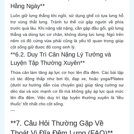
Hằng Ngày**
Luôn giữ lưng thẳng khi ngồi, sử dụng ghế có tựa lưng hỗ
trợ vùng thắt lưng. Tránh tư thế cúi gập người về phía
trước quá lâu. Khi nâng vật nặng, cần gập đầu gối, giữ lưng
thẳng và dùng lực cơ chân, không dùng lực lưng. Ngủ trên
nệm có độ cứng vừa phải cũng là yếu tố quan trọng giúp
cột sống giữ được độ cong sinh lý.
**6.2. Duy Trì Cân Nặng Lý Tưởng và
Luyện Tập Thường Xuyên**
Thừa cân làm tăng áp lực cơ học lên đĩa đệm. Các bài tập
có tác động thấp như bơi lội, đạp xe, hoặc yoga/Pilates
(dưới sự hướng dẫn của chuyên gia) giúp tăng cường sự
dẻo dai và sức mạnh cơ lõi mà không gây áp lực quá mức
lên đĩa đệm. Việc duy trì tập luyện thường xuyên là 'liều
thuốc' tốt nhất cho cột sống.
---
**7. Câu Hỏi Thường Gặp Về
Thoát Vị Đĩa Đệm Lưng (FAQ)**