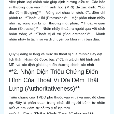
Việc phân loại chính xác giúp định hướng điều trị. Các bác
sĩ thường dựa vào hình ảnh học (MRI) để xác định: **Lồi
đĩa đệm (Bulging)** – Vòng sợi chưa bị rách, đĩa đệm chỉ
phình ra; **Thoát vị lồi (Protrusion)** – Một phần nhân nhầy
nhô ra, vòng sợi bị tổn thương một phần; **Thoát vị gián
đoạn (Extrusion)** – Nhân nhầy thoát ra ngoài qua vết rách
hoàn toàn; và **Thoát vị di trú (Sequestration)** – Mảnh
nhân nhầy bị tách rời và di chuyển xa khỏi vị trí ban đầu.
---
Quý vị đang lo lắng về mức độ thoát vị của mình? Hãy đặt
lịch thăm khám để được bác sĩ đánh giá chi tiết hình ảnh
MRI và xác định giai đoạn tổn thương chính xác nhất.
**2. Nhận Diện Triệu Chứng Điển
Hình Của Thoát Vị Đĩa Đệm Thắt
Lưng (Authoritativeness)**
Triệu chứng của TVĐĐ phụ thuộc vào vị trí và mức độ chèn
ép. Đây là phần quan trọng nhất để người bệnh tự nhận
biết và tìm kiếm sự hỗ trợ y tế kịp thời.