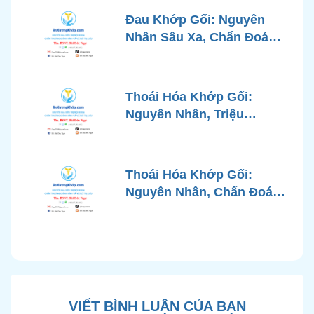
Đau Khớp Gối: Nguyên
Nhân Sâu Xa, Chẩn Đoán
Chính Xác và Phương
Pháp Điều Trị Tiên Tiến Từ
Góc Nhìn Bác Sĩ Xương
Thoái Hóa Khớp Gối:
Khớp
Nguyên Nhân, Triệu
Chứng, Chẩn Đoán và Các
Phương Pháp Điều Trị
Chuẩn Y Khoa
Thoái Hóa Khớp Gối:
Nguyên Nhân, Chẩn Đoán
Chính Xác và Phương
Pháp Điều Trị Bảo Tồn
Hiện Đại
VIẾT BÌNH LUẬN CỦA BẠN