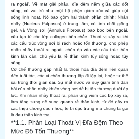
ra ngoài'. Về mặt giải phẫu, đĩa đệm nằm giữa các đốt
sống, có vai trò như một bộ phận giảm xóc và giúp cột
sống linh hoạt. Nó bao gồm hai thành phần chính: Nhân
nhầy (Nucleus Pulposus) ở trung tâm, có tính chất giống
gel, và Vòng sợi (Annulus Fibrosus) bao bọc bên ngoài,
cấu tạo từ các lớp collagen bền chắc. Thoát vị xảy ra khi
các cấu trúc vòng sợi bị rách hoặc tổn thương, cho phép
nhân nhầy thoát ra ngoài, chèn ép vào các cấu trúc thần
kinh lân cận, chủ yếu là rễ thần kinh tủy sống hoặc tủy
sống.
Cơ chế thường gặp nhất là thoái hóa đĩa đệm liên quan
đến tuổi tác, các vi chấn thương lặp đi lặp lại, hoặc tư thế
sai trong thời gian dài. Sự mất nước và suy giảm tính đàn
hồi của nhân nhầy khiến vòng sợi dễ bị tổn thương dưới áp
lực. Khi nhân nhầy thoát ra, phản ứng viêm cục bộ xảy ra,
làm tăng sưng nề xung quanh rễ thần kinh, từ đó gây ra
các triệu chứng đau nhức, tê bì đặc trưng mà chúng ta gọi
là đau thần kinh tọa.
**1.1. Phân Loại Thoát Vị Đĩa Đệm Theo
Mức Độ Tổn Thương**