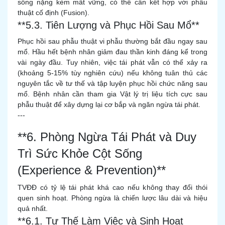
sống nặng kèm mất vững, có thể cần kết hợp với phẫu
thuật cố định (Fusion).
**5.3. Tiên Lượng và Phục Hồi Sau Mổ**
Phục hồi sau phẫu thuật vi phẫu thường bắt đầu ngay sau
mổ. Hầu hết bệnh nhân giảm đau thần kinh đáng kể trong
vài ngày đầu. Tuy nhiên, việc tái phát vẫn có thể xảy ra
(khoảng 5-15% tùy nghiên cứu) nếu không tuân thủ các
nguyên tắc về tư thế và tập luyện phục hồi chức năng sau
mổ. Bệnh nhân cần tham gia Vật lý trị liệu tích cực sau
phẫu thuật để xây dựng lại cơ bắp và ngăn ngừa tái phát.
---
**6. Phòng Ngừa Tái Phát và Duy
Trì Sức Khỏe Cột Sống
(Experience & Prevention)**
TVĐĐ có tỷ lệ tái phát khá cao nếu không thay đổi thói
quen sinh hoạt. Phòng ngừa là chiến lược lâu dài và hiệu
quả nhất.
**6.1. Tư Thế Làm Việc và Sinh Hoạt