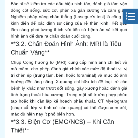
Bác sĩ sẽ kiểm tra các dấu hiệu sinh tồn, đánh giá tầm vận
động cột sống, sức cơ, phản xạ gân xương và cảm giác.
Nghiệm pháp nâng chân thẳng (Lasegue’s test) là công cụ
kinh điển để xác định sự căng của rễ thần kinh. Kết quả
lâm sàng phải tương thích với tiền sử bệnh án và kết quả
hình ảnh để đưa ra chẩn đoán cuối cùng.
**3.2. Chẩn Đoán Hình Ảnh: MRI là Tiêu
Chuẩn Vàng**
Chụp Cộng hưởng từ (MRI) cung cấp hình ảnh chi tiết về
mô mềm, cho phép đánh giá chính xác mức độ thoát vị, vị
trí chèn ép (trung tâm, bên, hoặc foraminal) và mức độ ảnh
hưởng đến ống sống. X-quang chỉ hữu ích để loại trừ các
bệnh lý khác như trượt đốt sống, gãy xương hoặc đánh giá
tình trạng thoái hóa xương. Trong một số trường hợp phức
tạp hoặc khi cần lập kế hoạch phẫu thuật, CT Myelogram
(chụp cắt lớp vi tính có cản quang) có thể được xem xét,
mặc dù hiện nay ít phổ biến hơn.
**3.3. Điện Cơ (EMG/NCS) – Khi Cần
Thiết**