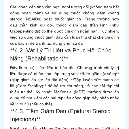
Giai đoạn cấp tính cần nghỉ ngơi tương đối (không nằm bất
động hoàn toàn) và sử dụng thuốc chống viêm không
steroid (NSAIDs) hoặc thuốc giãn cơ. Trong trường hợp
đau thần kinh dữ dội, thuốc giảm đau thần kinh (như
Gabapentinoids) có thể được chỉ định ngắn hạn. Tuy nhiên,
việc sử dụng thuốc giảm đau cần tuân thủ chặt chẽ chỉ định
của bác sĩ để tránh tác dụng phụ lâu dài.
**4.2. Vật Lý Trị Liệu và Phục Hồi Chức
Năng (Rehabilitation)**
Đây là trụ cột của điều trị bảo tồn. Chương trình vật lý trị
liệu được cá nhân hóa, tập trung vào: **Kéo giãn cột sống**
(giúp giảm áp lực lên đĩa đệm), **Tập luyện sức mạnh cơ
lõi (Core Stability)** để hỗ trợ cột sống, và các bài tập cải
thiện tư thế. Kỹ thuật McKenzie (MDT) thường được áp
dụng để tìm kiếm các bài tập vận động giúp đẩy nhân nhầy
về vị trí cũ (nếu có thể).
**4.3. Tiêm Giảm Đau (Epidural Steroid
Injections)**
Khi đau dai dẳng không đáp ứng với thuốc uống và vật lý trị