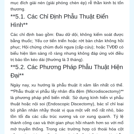
mục đích giải nén (giải phóng chèn ép) rễ thần kinh bị tổn
thương.
**5.1. Các Chỉ Định Phẫu Thuật Điển
Hình**
Các chỉ định bao gồm: Đau dữ dội, không kiểm soát được
bằng thuốc; Yếu cơ tiến triển hoặc rớt bàn chân không hồi
phục; Hội chứng chùm đuôi ngựa (cấp cứu); hoặc TVĐĐ có
biểu hiện lâm sàng rõ ràng nhưng không đáp ứng với điều
trị bảo tồn kéo dài (thường là 3 tháng).
**5.2. Các Phương Pháp Phẫu Thuật Hiện
Đại**
Ngày nay, xu hướng là phẫu thuật ít xâm lấn nhất có thể.
**Phẫu thuật vi phẫu lấy nhân đĩa đệm (Microdiscectomy)**
là phương pháp phổ biến nhất. Sử dụng kính hiển vi phẫu
thuật hoặc nội soi (Endoscopic Discectomy), bác sĩ chỉ loại
bỏ phần nhân nhầy thoát vị qua một vết mổ rất nhỏ, bảo
tồn tối đa các cấu trúc xương và cơ xung quanh. Tỷ lệ
thành công cao và thời gian phục hồi nhanh hơn so với mổ
mở truyền thống. Trong các trường hợp có thoái hóa cột