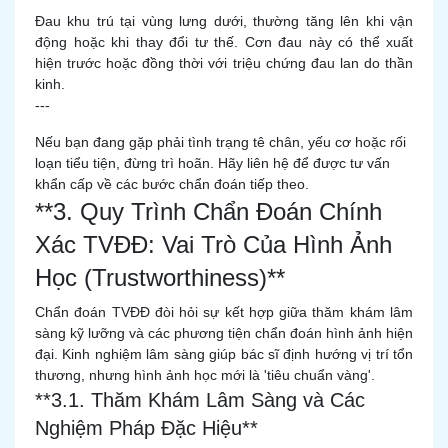
Đau khu trú tại vùng lưng dưới, thường tăng lên khi vận
động hoặc khi thay đổi tư thế. Cơn đau này có thể xuất
hiện trước hoặc đồng thời với triệu chứng đau lan do thần
kinh.
---
Nếu bạn đang gặp phải tình trạng tê chân, yếu cơ hoặc rối
loạn tiểu tiện, đừng trì hoãn. Hãy liên hệ để được tư vấn
khẩn cấp về các bước chẩn đoán tiếp theo.
**3. Quy Trình Chẩn Đoán Chính
Xác TVĐĐ: Vai Trò Của Hình Ảnh
Học (Trustworthiness)**
Chẩn đoán TVĐĐ đòi hỏi sự kết hợp giữa thăm khám lâm
sàng kỹ lưỡng và các phương tiện chẩn đoán hình ảnh hiện
đại. Kinh nghiệm lâm sàng giúp bác sĩ định hướng vị trí tổn
thương, nhưng hình ảnh học mới là 'tiêu chuẩn vàng'.
**3.1. Thăm Khám Lâm Sàng và Các
Nghiệm Pháp Đặc Hiệu**