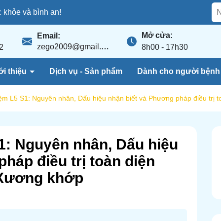
khỏe và bình an!
Mở cửa:
Email:
zego2009@gmail.com
2
8h00 - 17h30
ới thiệu
Dịch vụ - Sản phẩm
Dành cho người bện
đệm L5 S1: Nguyên nhân, Dấu hiệu nhận biết và Phương pháp điều trị 
S1: Nguyên nhân, Dấu hiệu
háp điều trị toàn diện
 Xương khớp