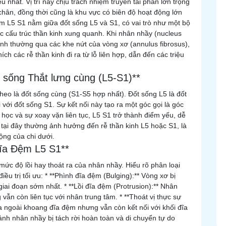
u nhất. Vị trí này chịu trách nhiệm truyền tải phần lớn trọng
hân, đồng thời cũng là khu vực có biên độ hoạt động lớn
m L5 S1 nằm giữa đốt sống L5 và S1, có vai trò như một bộ
ác cấu trúc thần kinh xung quanh. Khi nhân nhầy (nucleus
 bình thường qua các khe nứt của vòng xơ (annulus fibrosus),
ích các rễ thần kinh đi ra từ lỗ liên hợp, dẫn đến các triệu
t sống Thắt lưng cùng (L5-S1)**
theo là đốt sống cùng (S1-S5 hợp nhất). Đốt sống L5 là đốt
i với đốt sống S1. Sự kết nối này tạo ra một góc gọi là góc
 học và sự xoay vặn liên tục, L5 S1 trở thành điểm yếu, dễ
 tại đây thường ảnh hưởng đến rễ thần kinh L5 hoặc S1, là
động của chi dưới.
Đĩa Đệm L5 S1**
mức độ lồi hay thoát ra của nhân nhầy. Hiểu rõ phân loại
ều trị tối ưu: * **Phình đĩa đệm (Bulging):** Vòng xơ bị
ai đoạn sớm nhất. * **Lồi đĩa đệm (Protrusion):** Nhân
ẫn còn liên tục với nhân trung tâm. * **Thoát vị thực sự
ra ngoài khoang đĩa đệm nhưng vẫn còn kết nối với khối đĩa
Mảnh nhân nhầy bị tách rời hoàn toàn và di chuyển tự do