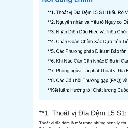
**1. Thoát vị Đĩa Đệm L5 S1: Hiểu Rõ 
**2. Nguyên nhân và Yếu tố Nguy cơ D
**3. Nhận Diện Dấu Hiệu và Triệu Chứn
**4. Chẩn Đoán Chính Xác Dựa trên Tiê
**5. Các Phương pháp Điều trị Bảo tồn
**6. Khi Nào Cần Cân Nhắc Điều trị Can
**7. Phòng ngừa Tái phát Thoát vị Đĩa
**8. Các Câu hỏi Thường gặp (FAQ) về
**Kết luận: Hướng tới Chất lượng Cuộ
**1. Thoát vị Đĩa Đệm L5 S1
Thoát vị đĩa đệm là một trong những bệnh lý cột s