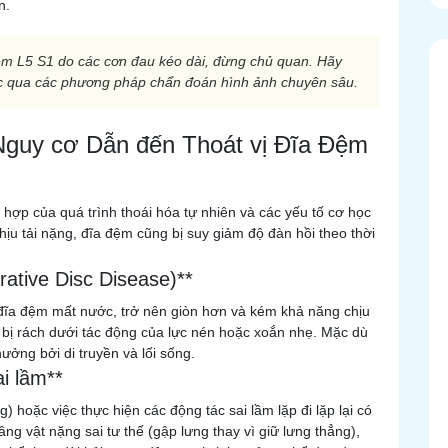
n.
đệm L5 S1 do các cơn đau kéo dài, đừng chủ quan. Hãy
ác qua các phương pháp chẩn đoán hình ảnh chuyên sâu.
Nguy cơ Dẫn đến Thoát vị Đĩa Đệm
 hợp của quá trình thoái hóa tự nhiên và các yếu tố cơ học
hịu tải nặng, đĩa đệm cũng bị suy giảm độ đàn hồi theo thời
ative Disc Disease)**
, đĩa đệm mất nước, trở nên giòn hơn và kém khả năng chịu
 bị rách dưới tác động của lực nén hoặc xoắn nhẹ. Mặc dù
hưởng bởi di truyền và lối sống.
i lầm**
) hoặc việc thực hiện các động tác sai lầm lặp đi lặp lại có
ng vật nặng sai tư thế (gập lưng thay vì giữ lưng thẳng),