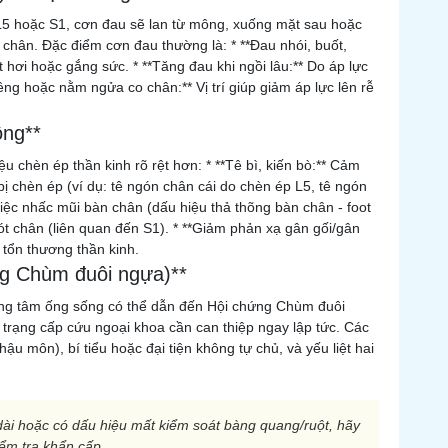
 L5 hoặc S1, cơn đau sẽ lan từ mông, xuống mặt sau hoặc
 chân. Đặc điểm cơn đau thường là: * **Đau nhói, buốt,
t hơi hoặc gắng sức. * **Tăng đau khi ngồi lâu:** Do áp lực
ng hoặc nằm ngửa co chân:** Vị trí giúp giảm áp lực lên rễ
ộng**
 chèn ép thần kinh rõ rệt hơn: * **Tê bì, kiến bò:** Cảm
bị chèn ép (ví dụ: tê ngón chân cái do chèn ép L5, tê ngón
việc nhấc mũi bàn chân (dấu hiệu thả thõng bàn chân - foot
t chân (liên quan đến S1). * **Giảm phản xạ gân gối/gân
 tổn thương thần kinh.
ng Chùm đuôi ngựa)**
rung tâm ống sống có thể dẫn đến Hội chứng Chùm đuôi
trạng cấp cứu ngoại khoa cần can thiệp ngay lập tức. Các
u môn), bí tiểu hoặc đại tiện không tự chủ, và yếu liệt hai
 dài hoặc có dấu hiệu mất kiểm soát bàng quang/ruột, hãy
iểm tra khẩn cấp.