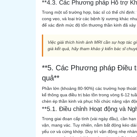
**4.3. Các Phương pháp Hỗ trợ Kh
Trong một số trường hợp, bác sĩ có thể chỉ định:
cong vẹo, và loại trừ các bệnh lý xương khác nh
để xác định mức độ tổn thương thần kinh đã xảy
Việc giải thích hình ảnh MRI cần sự hợp tác g
giá kết quả, hãy tham khảo ý kiến bác sĩ chuy
**5. Các Phương pháp Điều t
quả**
Phần lớn (khoảng 80-90%) các trường hợp thoát 
kể thông qua điều trị bảo tồn trong vòng 6-12 tuầ
chèn ép thần kinh và phục hồi chức năng vận độ
**5.1. Điều chỉnh Hoạt động và Ng
Trong giai đoạn cấp tính (vài ngày đầu), cần hạn
vặn, mang vác. Tuy nhiên, nằm bất động kéo dài
yếu cơ và cứng khớp. Duy trì vận động nhẹ nhàng,