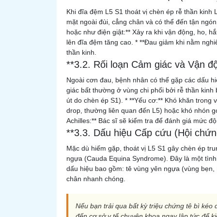
Khi đĩa đệm L5 S1 thoát vị chèn ép rễ thần kinh
mặt ngoài đùi, cẳng chân và có thể đến tận ngón
hoặc như điện giật:** Xảy ra khi vận động, ho, hắ
lên đĩa đệm tăng cao. * **Đau giảm khi nằm nghiê
thần kinh.
**3.2. Rối loạn Cảm giác và Vận đ
Ngoài cơn đau, bệnh nhân có thể gặp các dấu hiệu
giác bất thường ở vùng chi phối bởi rễ thần kinh 
út do chèn ép S1). * **Yếu cơ:** Khó khăn trong 
drop, thường liên quan đến L5) hoặc khó nhón gó
Achilles:** Bác sĩ sẽ kiểm tra để đánh giá mức độ
**3.3. Dấu hiệu Cấp cứu (Hội chứ
Mặc dù hiếm gặp, thoát vị L5 S1 gây chèn ép t
ngựa (Cauda Equina Syndrome). Đây là một tình 
dấu hiệu bao gồm: tê vùng yên ngựa (vùng bẹn, hậ
chân nhanh chóng.
Nếu bạn trải qua bất kỳ triệu chứng tê bì kéo
đến cơ sở y tế chuyên khoa ngay lập tức để k