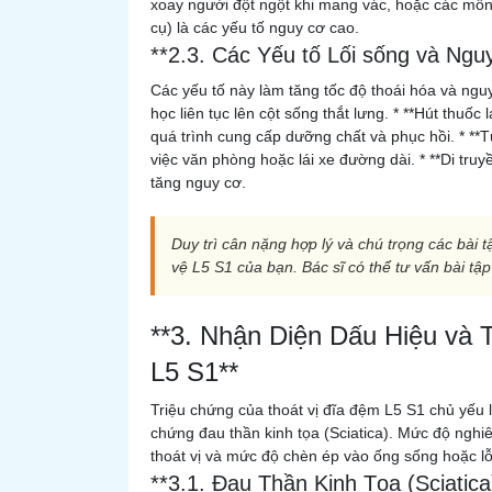
xoay người đột ngột khi mang vác, hoặc các môn
cụ) là các yếu tố nguy cơ cao.
**2.3. Các Yếu tố Lối sống và Ngu
Các yếu tố này làm tăng tốc độ thoái hóa và ngu
học liên tục lên cột sống thắt lưng. * **Hút thuố
quá trình cung cấp dưỡng chất và phục hồi. * **Tư 
việc văn phòng hoặc lái xe đường dài. * **Di truy
tăng nguy cơ.
Duy trì cân nặng hợp lý và chú trọng các bài tậ
vệ L5 S1 của bạn. Bác sĩ có thể tư vấn bài tậ
**3. Nhận Diện Dấu Hiệu và 
L5 S1**
Triệu chứng của thoát vị đĩa đệm L5 S1 chủ yếu l
chứng đau thần kinh tọa (Sciatica). Mức độ nghi
thoát vị và mức độ chèn ép vào ống sống hoặc lỗ
**3.1. Đau Thần Kinh Tọa (Sciatica)