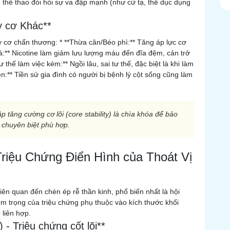
 thể thao đòi hỏi sự va đập mạnh (như cử tạ, thể dục dụng
y cơ Khác**
y cơ chấn thương: * **Thừa cân/Béo phì:** Tăng áp lực cơ
c lá:** Nicotine làm giảm lưu lượng máu đến đĩa đệm, cản trở
thế làm việc kém:** Ngồi lâu, sai tư thế, đặc biệt là khi làm
ền:** Tiền sử gia đình có người bị bệnh lý cột sống cũng làm
p tăng cường cơ lõi (core stability) là chìa khóa để bảo
p chuyên biệt phù hợp.
Triệu Chứng Điển Hình của Thoát Vị
iên quan đến chèn ép rễ thần kinh, phổ biến nhất là hội
êm trọng của triệu chứng phụ thuộc vào kích thước khối
 liên hợp.
 - Triệu chứng cốt lõi**