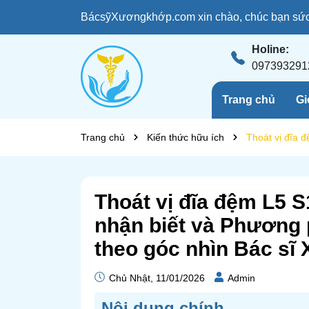
BácsỹXươngkhớp.com xin chào, chúc bạn sức 
Holine:
097393291
Trang chủ
Gi
Trang chủ
Kiến thức hữu ích
Thoát vị đĩa 
Thoát vị đĩa đệm L5 
nhận biết và Phương p
theo góc nhìn Bác sĩ
Chủ Nhật, 11/01/2026
Admin
Nôi dung chính