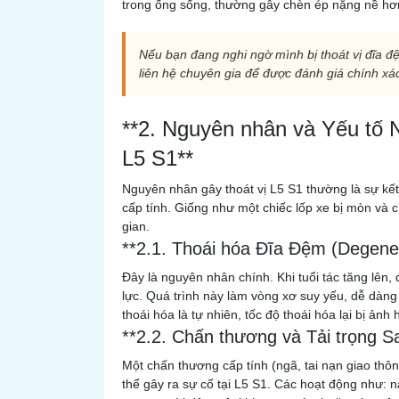
trong ống sống, thường gây chèn ép nặng nề hơ
Nếu bạn đang nghi ngờ mình bị thoát vị đĩa 
liên hệ chuyên gia để được đánh giá chính x
**2. Nguyên nhân và Yếu tố 
L5 S1**
Nguyên nhân gây thoát vị L5 S1 thường là sự kết
cấp tính. Giống như một chiếc lốp xe bị mòn và c
gian.
**2.1. Thoái hóa Đĩa Đệm (Degener
Đây là nguyên nhân chính. Khi tuổi tác tăng lên
lực. Quá trình này làm vòng xơ suy yếu, dễ dàng
thoái hóa là tự nhiên, tốc độ thoái hóa lại bị ảnh 
**2.2. Chấn thương và Tải trọng Sa
Một chấn thương cấp tính (ngã, tai nạn giao thông
thể gây ra sự cố tại L5 S1. Các hoạt động như: nâ