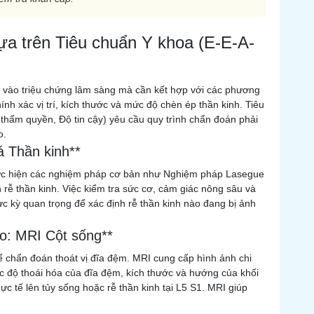
a trên Tiêu chuẩn Y khoa (E-E-A-
 vào triệu chứng lâm sàng mà cần kết hợp với các phương
nh xác vị trí, kích thước và mức độ chèn ép thần kinh. Tiêu
hẩm quyền, Độ tin cậy) yêu cầu quy trình chẩn đoán phải
o.
 Thần kinh**
 thực hiện các nghiệm pháp cơ bản như Nghiệm pháp Lasegue
rễ thần kinh. Việc kiểm tra sức cơ, cảm giác nông sâu và
 kỳ quan trọng để xác định rễ thần kinh nào đang bị ảnh
o: MRI Cột sống**
 chẩn đoán thoát vị đĩa đệm. MRI cung cấp hình ảnh chi
c độ thoái hóa của đĩa đệm, kích thước và hướng của khối
ực tế lên tủy sống hoặc rễ thần kinh tại L5 S1. MRI giúp