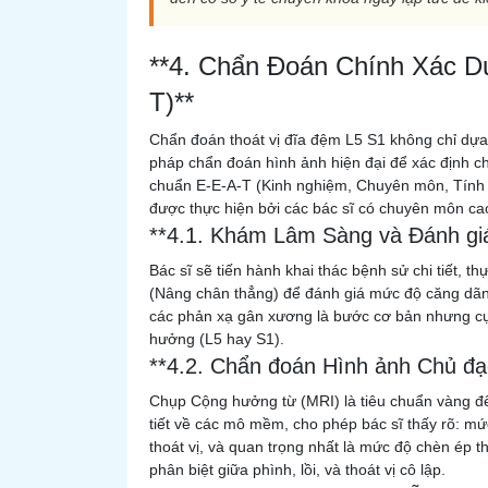
**4. Chẩn Đoán Chính Xác Dự
T)**
Chẩn đoán thoát vị đĩa đệm L5 S1 không chỉ dựa
pháp chẩn đoán hình ảnh hiện đại để xác định chí
chuẩn E-E-A-T (Kinh nghiệm, Chuyên môn, Tính t
được thực hiện bởi các bác sĩ có chuyên môn ca
**4.1. Khám Lâm Sàng và Đánh giá
Bác sĩ sẽ tiến hành khai thác bệnh sử chi tiết,
(Nâng chân thẳng) để đánh giá mức độ căng dãn 
các phản xạ gân xương là bước cơ bản nhưng cực
hưởng (L5 hay S1).
**4.2. Chẩn đoán Hình ảnh Chủ đạ
Chụp Cộng hưởng từ (MRI) là tiêu chuẩn vàng để
tiết về các mô mềm, cho phép bác sĩ thấy rõ: mứ
thoát vị, và quan trọng nhất là mức độ chèn ép th
phân biệt giữa phình, lồi, và thoát vị cô lập.