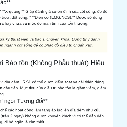
ác**
 * **X-quang:** Giúp đánh giá sự ổn định của cột sống, đo độ
ư trượt đốt sống. * **Điện cơ (EMG/NCS):** Được sử dụng
 ra hay chưa và mức độ mạn tính của tổn thương.
iữa kỹ thuật viên và bác sĩ chuyên khoa. Đừng tự ý đánh
ên ngành cột sống để có phác đồ điều trị chuẩn xác.
rị Bảo tồn (Không Phẫu thuật) Hiệu
vị đĩa đệm L5 S1 có thể được kiểm soát và cải thiện đáng
n đầu tiên. Mục tiêu của điều trị bảo tồn là giảm viêm, giảm
ng.
hỉ ngơi Tương đối**
 chế các hoạt động làm tăng áp lực lên đĩa đệm như cúi,
 (trên 2 ngày) không được khuyến khích vì có thể dẫn đến
 đi bộ ngắn là cần thiết.