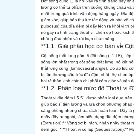
Đốt sống cùng 1) là nơi xảy ra tình trạng này nhiề
lượng cơ thể từ phần trên xuống khung chậu và c
nhất trong quá trình vận động hàng ngày. Đĩa đệ
giảm xóc, giúp hấp thụ lực tác động và bảo vệ c
pulposus) của đĩa đệm bị đẩy lệch ra khỏi vị trí
nó gây ra tình trạng thoát vị, chèn ép hoặc kích th
chứng đau nhức và rối loạn chức năng.
**1.1. Giải phẫu học cơ bản về Cộ
Cột sống thắt lưng gồm 5 đốt sống (L1-L5), tiếp 
sống lớn nhất trong cột sống thắt lưng, nó kết nố
thắt lưng cùng (lumbosacral angle). Do áp lực cơ
bị tổn thương cấu trúc đĩa đệm nhất. Sự chèn ép
hai rễ thần kinh chính chi phối cảm giác và vận 
**1.2. Phân loại mức độ Thoát vị 
Thoát vị đĩa đệm L5 S1 được phân loại dựa trên 
giúp bác sĩ tiên lượng và lựa chọn phương pháp đi
căng phồng nhưng chưa rách hoàn toàn. Đây là gi
nhầy đẩy ra ngoài, làm biến dạng đĩa đệm nhưng v
(Extrusion):** Vòng xơ bị rách, nhân nhầy thoát 
đệm gốc. * **Thoát vị cô lập (Sequestration):** 