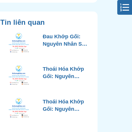
Tin liên quan
Đau Khớp Gối:
Nguyên Nhân Sâu
Xa, Chẩn Đoán
Chính Xác và
Phương Pháp
Thoái Hóa Khớp
Điều Trị Tiên Tiến
Gối: Nguyên
Từ Góc Nhìn Bác
Nhân, Triệu
Sĩ Xương Khớp
Chứng, Chẩn
Đoán và Các
Thoái Hóa Khớp
Phương Pháp
Gối: Nguyên
Điều Trị Chuẩn Y
Nhân, Chẩn Đoán
Khoa
Chính Xác và
Phương Pháp