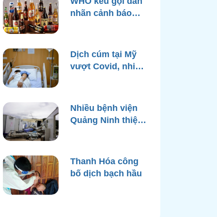
WHO kêu gọi dán
nhãn cảnh báo
ung thư trên bao
bì rượu
Dịch cúm tại Mỹ
vượt Covid, nhiều
bệnh viện quá tải
Nhiều bệnh viện
Quảng Ninh thiệt
hại nặng, cạn điện
nước sau bão
Yagi
Thanh Hóa công
bố dịch bạch hầu