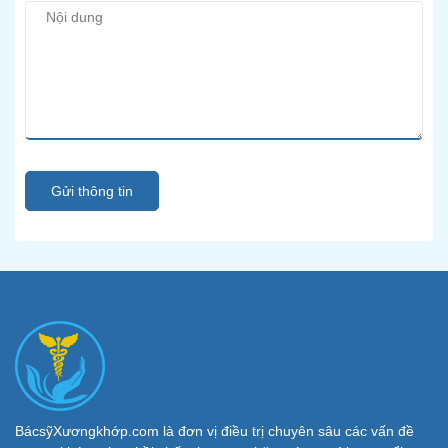
Gửi thông tin
BácsỹXươngkhớp.com là đơn vị điều trị chuyên sâu các vấn đề