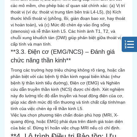
các mô mềm, cho phép bác sĩ quan sát chính xác: (a) Vị trí
thoát vị (ví dụ: thoát vị trung tâm bên trái L4-L5), (b) Kích
thước khối thoát vị (phồng, lồi, gián đoạn bao xơ, hay thoát
vị hoàn toàn), và (c) Mức độ chèn ép vào ống sống
(stenosis) và rễ thần kinh L5. Các hình ảnh T1, T2, và
chuỗi xung khuếch tán (DWI) giúp phân biệt giữa thoát vị
cấp tính và mạn tính.
**3.3. Điện cơ (EMG/NCS) – Đánh giá
chức năng thần kinh**
Trong các trường hợp triệu chứng không rõ ràng, hoặc cần
phân biệt với các bệnh lý thần kinh ngoại biên khác (như
bệnh lý thần kinh tiểu đường), Điện cơ (EMG) và Nghiên
cứu dẫn truyền thần kinh (NCS) được chỉ định. Xét nghiệm
này đo lường tốc độ dẫn truyền và hoạt động điện của cơ,
giúp xác định mức độ tổn thương và tính chất cấp tính/mạn
tính của việc chèn ép rễ thần kinh L5.
Việc lựa chọn phương tiện chẩn đoán phù hợp (MRI, X-
quang động, hoặc EMG) phải dựa trên đánh giá toàn diện
của bác sĩ. Đừng trì hoãn việc chụp MRI nếu có chỉ định.
**4. Lộ trình Điều trị Bảo tồn: Ưu