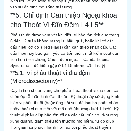
lý trị liệu về chương trình tập luyện cá nhân hóa, tập trung
vào sự ổn định cột sống thắt lưng.
**5. Chỉ định Can thiệp Ngoại khoa
cho Thoát Vị Đĩa Đệm L4 L5**
Phẫu thuật được xem xét khi điều trị bảo tồn tích cực trong
6 đến 12 tuần không mang lại hiệu quả, hoặc khi có các
dấu hiệu 'cờ đỏ' (Red Flags) cần can thiệp khẩn cấp. Các
dấu hiệu này bao gồm yếu cơ tiến triển, mất kiểm soát đại
tiểu tiện (Hội chứng Chùm đuôi ngựa – Cauda Equina
Syndrome – dù hiếm gặp ở L4 L5 nhưng cần lưu ý).
**5.1. Vi phẫu thuật vi đĩa đệm
(Microdiscectomy)**
Đây là tiêu chuẩn vàng cho phẫu thuật thoát vị đĩa đệm có
chèn ép rễ thần kinh đơn thuần. Kỹ thuật này sử dụng kính
hiển vi phẫu thuật (hoặc ống nội soi) để loại bỏ phần nhân
nhầy thoát vị qua một vết mổ nhỏ (thường dưới 1 inch). Kỹ
thuật vi phẫu giúp bảo tồn tối đa các cấu trúc cơ và xương
xung quanh, giảm thiểu tổn thương mô mềm, từ đó giúp
thời gian hồi phục nhanh hơn so với phẫu thuật truyền