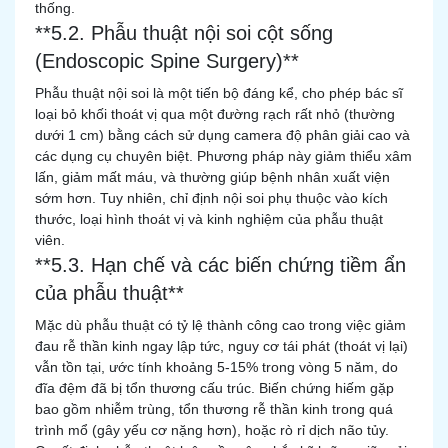
thống.
**5.2. Phẫu thuật nội soi cột sống
(Endoscopic Spine Surgery)**
Phẫu thuật nội soi là một tiến bộ đáng kể, cho phép bác sĩ
loại bỏ khối thoát vị qua một đường rạch rất nhỏ (thường
dưới 1 cm) bằng cách sử dụng camera độ phân giải cao và
các dụng cụ chuyên biệt. Phương pháp này giảm thiểu xâm
lấn, giảm mất máu, và thường giúp bệnh nhân xuất viện
sớm hơn. Tuy nhiên, chỉ định nội soi phụ thuộc vào kích
thước, loại hình thoát vị và kinh nghiệm của phẫu thuật
viên.
**5.3. Hạn chế và các biến chứng tiềm ẩn
của phẫu thuật**
Mặc dù phẫu thuật có tỷ lệ thành công cao trong việc giảm
đau rễ thần kinh ngay lập tức, nguy cơ tái phát (thoát vị lại)
vẫn tồn tại, ước tính khoảng 5-15% trong vòng 5 năm, do
đĩa đệm đã bị tổn thương cấu trúc. Biến chứng hiếm gặp
bao gồm nhiễm trùng, tổn thương rễ thần kinh trong quá
trình mổ (gây yếu cơ nặng hơn), hoặc rò rỉ dịch não tủy.