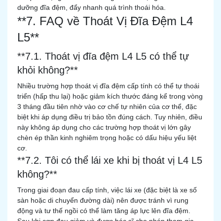
dưỡng đĩa đệm, đẩy nhanh quá trình thoái hóa.
**7. FAQ về Thoát Vị Đĩa Đệm L4
L5**
**7.1. Thoát vị đĩa đệm L4 L5 có thể tự
khỏi không?**
Nhiều trường hợp thoát vị đĩa đệm cấp tính có thể tự thoái
triển (hấp thu lại) hoặc giảm kích thước đáng kể trong vòng
3 tháng đầu tiên nhờ vào cơ chế tự nhiên của cơ thể, đặc
biệt khi áp dụng điều trị bảo tồn đúng cách. Tuy nhiên, điều
này không áp dụng cho các trường hợp thoát vị lớn gây
chèn ép thần kinh nghiêm trọng hoặc có dấu hiệu yếu liệt
cơ.
**7.2. Tôi có thể lái xe khi bị thoát vị L4 L5
không?**
Trong giai đoạn đau cấp tính, việc lái xe (đặc biệt là xe số
sàn hoặc di chuyển đường dài) nên được tránh vì rung
động và tư thế ngồi có thể làm tăng áp lực lên đĩa đệm.