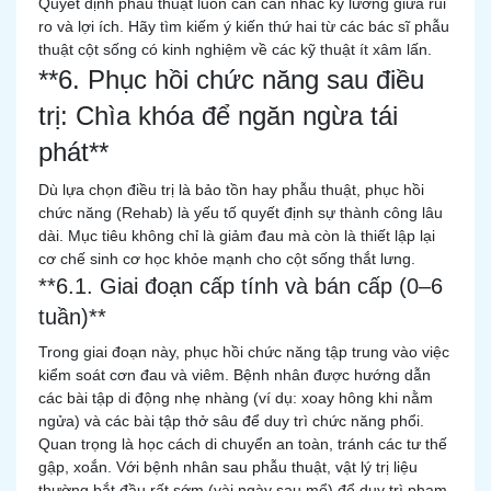
Quyết định phẫu thuật luôn cần cân nhắc kỹ lưỡng giữa rủi
ro và lợi ích. Hãy tìm kiếm ý kiến thứ hai từ các bác sĩ phẫu
thuật cột sống có kinh nghiệm về các kỹ thuật ít xâm lấn.
**6. Phục hồi chức năng sau điều
trị: Chìa khóa để ngăn ngừa tái
phát**
Dù lựa chọn điều trị là bảo tồn hay phẫu thuật, phục hồi
chức năng (Rehab) là yếu tố quyết định sự thành công lâu
dài. Mục tiêu không chỉ là giảm đau mà còn là thiết lập lại
cơ chế sinh cơ học khỏe mạnh cho cột sống thắt lưng.
**6.1. Giai đoạn cấp tính và bán cấp (0–6
tuần)**
Trong giai đoạn này, phục hồi chức năng tập trung vào việc
kiểm soát cơn đau và viêm. Bệnh nhân được hướng dẫn
các bài tập di động nhẹ nhàng (ví dụ: xoay hông khi nằm
ngửa) và các bài tập thở sâu để duy trì chức năng phổi.
Quan trọng là học cách di chuyển an toàn, tránh các tư thế
gập, xoắn. Với bệnh nhân sau phẫu thuật, vật lý trị liệu
thường bắt đầu rất sớm (vài ngày sau mổ) để duy trì phạm