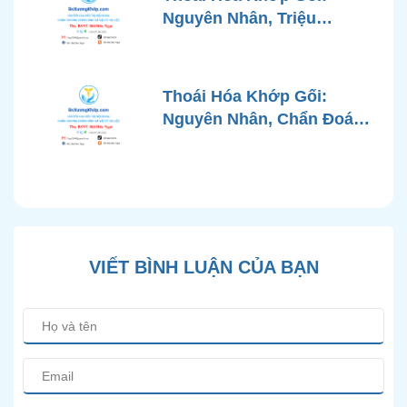
Khớp
Nguyên Nhân, Triệu
Chứng, Chẩn Đoán và Các
Phương Pháp Điều Trị
Chuẩn Y Khoa
Thoái Hóa Khớp Gối:
Nguyên Nhân, Chẩn Đoán
Chính Xác và Phương
Pháp Điều Trị Bảo Tồn
Hiện Đại
VIẾT BÌNH LUẬN CỦA BẠN