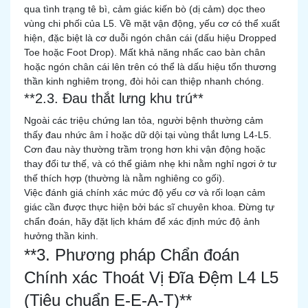
qua tình trạng tê bì, cảm giác kiến bò (dị cảm) dọc theo
vùng chi phối của L5. Về mặt vận động, yếu cơ có thể xuất
hiện, đặc biệt là cơ duỗi ngón chân cái (dấu hiệu Dropped
Toe hoặc Foot Drop). Mất khả năng nhấc cao bàn chân
hoặc ngón chân cái lên trên có thể là dấu hiệu tổn thương
thần kinh nghiêm trọng, đòi hỏi can thiệp nhanh chóng.
**2.3. Đau thắt lưng khu trú**
Ngoài các triệu chứng lan tỏa, người bệnh thường cảm
thấy đau nhức âm ỉ hoặc dữ dội tại vùng thắt lưng L4-L5.
Cơn đau này thường trầm trọng hơn khi vận động hoặc
thay đổi tư thế, và có thể giảm nhẹ khi nằm nghỉ ngơi ở tư
thế thích hợp (thường là nằm nghiêng co gối).
Việc đánh giá chính xác mức độ yếu cơ và rối loạn cảm
giác cần được thực hiện bởi bác sĩ chuyên khoa. Đừng tự
chẩn đoán, hãy đặt lịch khám để xác định mức độ ảnh
hưởng thần kinh.
**3. Phương pháp Chẩn đoán
Chính xác Thoát Vị Đĩa Đệm L4 L5
(Tiêu chuẩn E-E-A-T)**