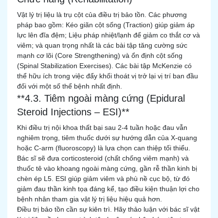
Vật lý trị liệu là trụ cột của điều trị bảo tồn. Các phương
pháp bao gồm: Kéo giãn cột sống (Traction) giúp giảm áp
lực lên đĩa đệm; Liệu pháp nhiệt/lạnh để giảm co thắt cơ và
viêm; và quan trọng nhất là các bài tập tăng cường sức
mạnh cơ lõi (Core Strengthening) và ổn định cột sống
(Spinal Stabilization Exercises). Các bài tập McKenzie có
thể hữu ích trong việc đẩy khối thoát vị trở lại vị trí ban đầu
đối với một số thể bệnh nhất định.
**4.3. Tiêm ngoài màng cứng (Epidural
Steroid Injections – ESI)**
Khi điều trị nội khoa thất bại sau 2-4 tuần hoặc đau vẫn
nghiêm trọng, tiêm thuốc dưới sự hướng dẫn của X-quang
hoặc C-arm (fluoroscopy) là lựa chọn can thiệp tối thiểu.
Bác sĩ sẽ đưa corticosteroid (chất chống viêm mạnh) và
thuốc tê vào khoang ngoài màng cứng, gần rễ thần kinh bị
chèn ép L5. ESI giúp giảm viêm và phù nề cục bộ, từ đó
giảm đau thần kinh tọa đáng kể, tạo điều kiện thuận lợi cho
bệnh nhân tham gia vật lý trị liệu hiệu quả hơn.
Điều trị bảo tồn cần sự kiên trì. Hãy thảo luận với bác sĩ vật