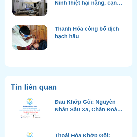
Ninh thiệt hại nặng, cạn
điện nước sau bão Yagi
Thanh Hóa công bố dịch
bạch hầu
Tin liên quan
Đau Khớp Gối: Nguyên
Nhân Sâu Xa, Chẩn Đoán
Chính Xác và Phương
Pháp Điều Trị Tiên Tiến Từ
Góc Nhìn Bác Sĩ Xương
Thoái Hóa Khớp Gối: