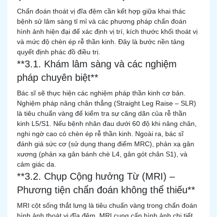
Chẩn đoán thoát vị đĩa đệm cần kết hợp giữa khai thác
bệnh sử lâm sàng tỉ mỉ và các phương pháp chẩn đoán
hình ảnh hiện đại để xác định vị trí, kích thước khối thoát vị
và mức độ chèn ép rễ thần kinh. Đây là bước nền tảng
quyết định phác đồ điều trị.
**3.1. Khám lâm sàng và các nghiệm
pháp chuyên biệt**
Bác sĩ sẽ thực hiện các nghiệm pháp thần kinh cơ bản.
Nghiệm pháp nâng chân thẳng (Straight Leg Raise – SLR)
là tiêu chuẩn vàng để kiểm tra sự căng dãn của rễ thần
kinh L5/S1. Nếu bệnh nhân đau dưới 60 độ khi nâng chân,
nghi ngờ cao có chèn ép rễ thần kinh. Ngoài ra, bác sĩ
đánh giá sức cơ (sử dụng thang điểm MRC), phản xạ gân
xương (phản xạ gân bánh chè L4, gân gót chân S1), và
cảm giác da.
**3.2. Chụp Cộng hưởng Từ (MRI) –
Phương tiện chẩn đoán không thể thiếu**
MRI cột sống thắt lưng là tiêu chuẩn vàng trong chẩn đoán
hình ảnh thoát vị đĩa đệm. MRI cung cấp hình ảnh chi tiết