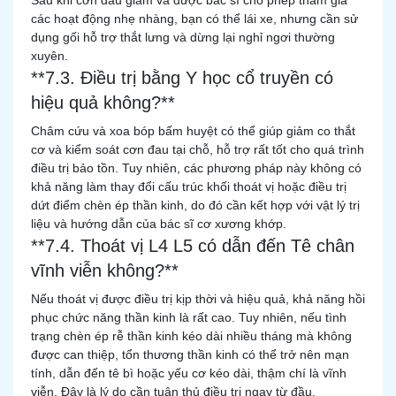
Sau khi cơn đau giảm và được bác sĩ cho phép tham gia
các hoạt động nhẹ nhàng, bạn có thể lái xe, nhưng cần sử
dụng gối hỗ trợ thắt lưng và dừng lại nghỉ ngơi thường
xuyên.
**7.3. Điều trị bằng Y học cổ truyền có
hiệu quả không?**
Châm cứu và xoa bóp bấm huyệt có thể giúp giảm co thắt
cơ và kiểm soát cơn đau tại chỗ, hỗ trợ rất tốt cho quá trình
điều trị bảo tồn. Tuy nhiên, các phương pháp này không có
khả năng làm thay đổi cấu trúc khối thoát vị hoặc điều trị
dứt điểm chèn ép thần kinh, do đó cần kết hợp với vật lý trị
liệu và hướng dẫn của bác sĩ cơ xương khớp.
**7.4. Thoát vị L4 L5 có dẫn đến Tê chân
vĩnh viễn không?**
Nếu thoát vị được điều trị kịp thời và hiệu quả, khả năng hồi
phục chức năng thần kinh là rất cao. Tuy nhiên, nếu tình
trạng chèn ép rễ thần kinh kéo dài nhiều tháng mà không
được can thiệp, tổn thương thần kinh có thể trở nên mạn
tính, dẫn đến tê bì hoặc yếu cơ kéo dài, thậm chí là vĩnh
viễn. Đây là lý do cần tuân thủ điều trị ngay từ đầu.