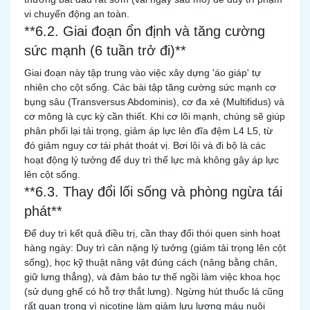
vi chuyển động an toàn.
**6.2. Giai đoạn ổn định và tăng cường
sức mạnh (6 tuần trở đi)**
Giai đoạn này tập trung vào việc xây dựng 'áo giáp' tự
nhiên cho cột sống. Các bài tập tăng cường sức mạnh cơ
bụng sâu (Transversus Abdominis), cơ đa xẻ (Multifidus) và
cơ mông là cực kỳ cần thiết. Khi cơ lõi mạnh, chúng sẽ giúp
phân phối lại tải trọng, giảm áp lực lên đĩa đệm L4 L5, từ
đó giảm nguy cơ tái phát thoát vị. Bơi lội và đi bộ là các
hoạt động lý tưởng để duy trì thể lực mà không gây áp lực
lên cột sống.
**6.3. Thay đổi lối sống và phòng ngừa tái
phát**
Để duy trì kết quả điều trị, cần thay đổi thói quen sinh hoạt
hàng ngày: Duy trì cân nặng lý tưởng (giảm tải trọng lên cột
sống), học kỹ thuật nâng vật đúng cách (nâng bằng chân,
giữ lưng thẳng), và đảm bảo tư thế ngồi làm việc khoa học
(sử dụng ghế có hỗ trợ thắt lưng). Ngừng hút thuốc lá cũng
rất quan trọng vì nicotine làm giảm lưu lượng máu nuôi