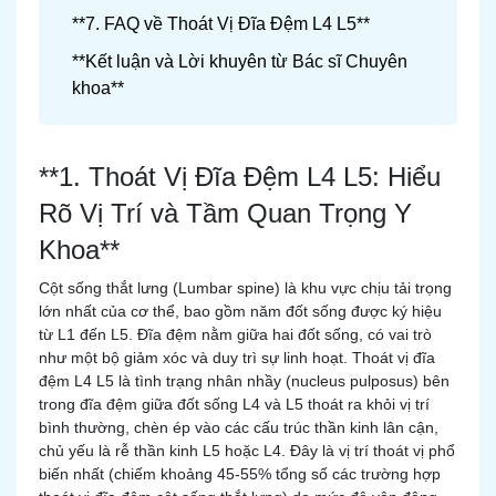
**7. FAQ về Thoát Vị Đĩa Đệm L4 L5**
**Kết luận và Lời khuyên từ Bác sĩ Chuyên
khoa**
**1. Thoát Vị Đĩa Đệm L4 L5: Hiểu
Rõ Vị Trí và Tầm Quan Trọng Y
Khoa**
Cột sống thắt lưng (Lumbar spine) là khu vực chịu tải trọng
lớn nhất của cơ thể, bao gồm năm đốt sống được ký hiệu
từ L1 đến L5. Đĩa đệm nằm giữa hai đốt sống, có vai trò
như một bộ giảm xóc và duy trì sự linh hoạt. Thoát vị đĩa
đệm L4 L5 là tình trạng nhân nhầy (nucleus pulposus) bên
trong đĩa đệm giữa đốt sống L4 và L5 thoát ra khỏi vị trí
bình thường, chèn ép vào các cấu trúc thần kinh lân cận,
chủ yếu là rễ thần kinh L5 hoặc L4. Đây là vị trí thoát vị phổ
biến nhất (chiếm khoảng 45-55% tổng số các trường hợp