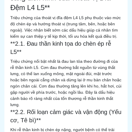
Đệm L4 L5**
Triệu chứng của thoát vị đĩa đệm L4 L5 phụ thuộc vào mức
độ chèn ép và hướng thoát vị (trung tâm, bên, hoặc bên
ngoài). Việc nhận biết sớm các dấu hiệu giúp cá nhân tìm
kiếm sự can thiệp y tế kịp thời, tối ưu hóa kết quả điều trị.
**2.1. Đau thần kinh tọa do chèn ép rễ
L5**
Triệu chứng nổi bật nhất là đau lan tỏa theo đường đi của
rễ thần kinh L5. Cơn đau thường bắt nguồn từ vùng thắt
lưng, có thể lan xuống mông, mặt ngoài đùi, mặt trước
hoặc bên ngoài cẳng chân và dừng lại ở mu bàn chân hoặc
ngón chân cái. Cơn đau thường tăng lên khi ho, hắt hơi, cúi
gập người về phía trước, hoặc ngồi lâu. Đây là dấu hiệu
cảnh báo rõ ràng nhất của tổn thương rễ thần kinh thắt
lưng.
**2.2. Rối loạn cảm giác và vận động (Yếu
cơ, Tê bì)**
Khi rễ thần kinh bị chèn ép nặng, người bệnh có thể trải