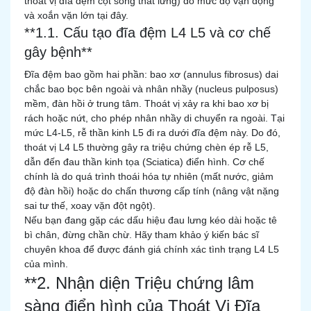
thoát vị đĩa đệm cột sống thắt lưng) do mức độ vận động
và xoắn vặn lớn tại đây.
**1.1. Cấu tạo đĩa đệm L4 L5 và cơ chế
gây bệnh**
Đĩa đệm bao gồm hai phần: bao xơ (annulus fibrosus) dai
chắc bao bọc bên ngoài và nhân nhầy (nucleus pulposus)
mềm, đàn hồi ở trung tâm. Thoát vị xảy ra khi bao xơ bị
rách hoặc nứt, cho phép nhân nhầy di chuyển ra ngoài. Tại
mức L4-L5, rễ thần kinh L5 đi ra dưới đĩa đệm này. Do đó,
thoát vị L4 L5 thường gây ra triệu chứng chèn ép rễ L5,
dẫn đến đau thần kinh tọa (Sciatica) điển hình. Cơ chế
chính là do quá trình thoái hóa tự nhiên (mất nước, giảm
độ đàn hồi) hoặc do chấn thương cấp tính (nâng vật nặng
sai tư thế, xoay vặn đột ngột).
Nếu bạn đang gặp các dấu hiệu đau lưng kéo dài hoặc tê
bì chân, đừng chần chừ. Hãy tham khảo ý kiến bác sĩ
chuyên khoa để được đánh giá chính xác tình trạng L4 L5
của mình.
**2. Nhận diện Triệu chứng lâm
sàng điển hình của Thoát Vị Đĩa