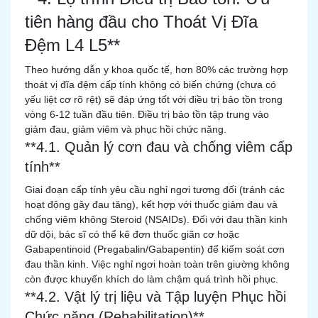
tiên hàng đầu cho Thoát Vị Đĩa
Đệm L4 L5**
Theo hướng dẫn y khoa quốc tế, hơn 80% các trường hợp
thoát vị đĩa đệm cấp tính không có biến chứng (chưa có
yếu liệt cơ rõ rệt) sẽ đáp ứng tốt với điều trị bảo tồn trong
vòng 6-12 tuần đầu tiên. Điều trị bảo tồn tập trung vào
giảm đau, giảm viêm và phục hồi chức năng.
**4.1. Quản lý cơn đau và chống viêm cấp
tính**
Giai đoạn cấp tính yêu cầu nghỉ ngơi tương đối (tránh các
hoạt động gây đau tăng), kết hợp với thuốc giảm đau và
chống viêm không Steroid (NSAIDs). Đối với đau thần kinh
dữ dội, bác sĩ có thể kê đơn thuốc giãn cơ hoặc
Gabapentinoid (Pregabalin/Gabapentin) để kiểm soát cơn
đau thần kinh. Việc nghỉ ngơi hoàn toàn trên giường không
còn được khuyến khích do làm chậm quá trình hồi phục.
**4.2. Vật lý trị liệu và Tập luyện Phục hồi
Chức năng (Rehabilitation)**