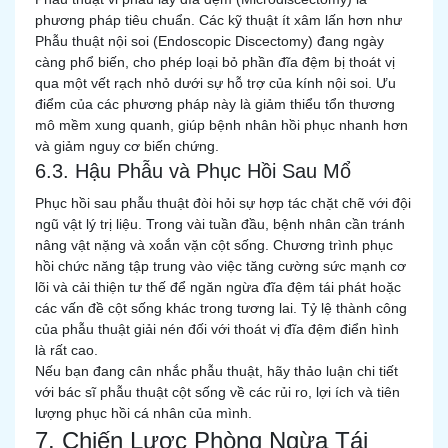
phương pháp tiêu chuẩn. Các kỹ thuật ít xâm lấn hơn như
Phẫu thuật nội soi (Endoscopic Discectomy) đang ngày
càng phổ biến, cho phép loại bỏ phần đĩa đệm bị thoát vị
qua một vết rạch nhỏ dưới sự hỗ trợ của kính nội soi. Ưu
điểm của các phương pháp này là giảm thiểu tổn thương
mô mềm xung quanh, giúp bệnh nhân hồi phục nhanh hơn
và giảm nguy cơ biến chứng.
6.3. Hậu Phẫu và Phục Hồi Sau Mổ
Phục hồi sau phẫu thuật đòi hỏi sự hợp tác chặt chẽ với đội
ngũ vật lý trị liệu. Trong vài tuần đầu, bệnh nhân cần tránh
nâng vật nặng và xoắn vặn cột sống. Chương trình phục
hồi chức năng tập trung vào việc tăng cường sức mạnh cơ
lõi và cải thiện tư thế để ngăn ngừa đĩa đệm tái phát hoặc
các vấn đề cột sống khác trong tương lai. Tỷ lệ thành công
của phẫu thuật giải nén đối với thoát vị đĩa đệm điển hình
là rất cao.
Nếu bạn đang cân nhắc phẫu thuật, hãy thảo luận chi tiết
với bác sĩ phẫu thuật cột sống về các rủi ro, lợi ích và tiên
lượng phục hồi cá nhân của mình.
7. Chiến Lược Phòng Ngừa Tái