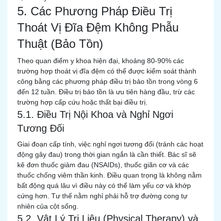
5. Các Phương Pháp Điều Trị
Thoát Vị Đĩa Đệm Không Phẫu
Thuật (Bảo Tồn)
Theo quan điểm y khoa hiện đại, khoảng 80-90% các
trường hợp thoát vị đĩa đệm có thể được kiểm soát thành
công bằng các phương pháp điều trị bảo tồn trong vòng 6
đến 12 tuần. Điều trị bảo tồn là ưu tiên hàng đầu, trừ các
trường hợp cấp cứu hoặc thất bại điều trị.
5.1. Điều Trị Nội Khoa và Nghỉ Ngơi
Tương Đối
Giai đoạn cấp tính, việc nghỉ ngơi tương đối (tránh các hoạt
động gây đau) trong thời gian ngắn là cần thiết. Bác sĩ sẽ
kê đơn thuốc giảm đau (NSAIDs), thuốc giãn cơ và các
thuốc chống viêm thần kinh. Điều quan trọng là không nằm
bất động quá lâu vì điều này có thể làm yếu cơ và khớp
cứng hơn. Tư thế nằm nghỉ phải hỗ trợ đường cong tự
nhiên của cột sống.
5.2. Vật Lý Trị Liệu (Physical Therapy) và