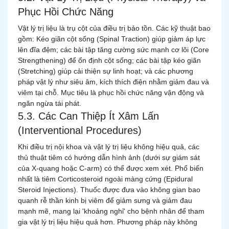
Phục Hồi Chức Năng
Vật lý trị liệu là trụ cột của điều trị bảo tồn. Các kỹ thuật bao
gồm: Kéo giãn cột sống (Spinal Traction) giúp giảm áp lực
lên đĩa đệm; các bài tập tăng cường sức mạnh cơ lõi (Core
Strengthening) để ổn định cột sống; các bài tập kéo giãn
(Stretching) giúp cải thiện sự linh hoạt; và các phương
pháp vật lý như siêu âm, kích thích điện nhằm giảm đau và
viêm tại chỗ. Mục tiêu là phục hồi chức năng vận động và
ngăn ngừa tái phát.
5.3. Các Can Thiệp Ít Xâm Lấn
(Interventional Procedures)
Khi điều trị nội khoa và vật lý trị liệu không hiệu quả, các
thủ thuật tiêm có hướng dẫn hình ảnh (dưới sự giám sát
của X-quang hoặc C-arm) có thể được xem xét. Phổ biến
nhất là tiêm Corticosteroid ngoài màng cứng (Epidural
Steroid Injections). Thuốc được đưa vào không gian bao
quanh rễ thần kinh bị viêm để giảm sưng và giảm đau
mạnh mẽ, mang lại 'khoảng nghỉ' cho bệnh nhân để tham
gia vật lý trị liệu hiệu quả hơn. Phương pháp này không