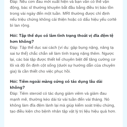
Đáp: Nếu cơn đau mới xuất hiện và bạn vẫn có thể vận
động, bác sĩ thường khuyên bắt đầu bằng điều trị bảo tồn
trong vài ngày đến một tuần. MRI thường được chỉ định
nếu triệu chứng không cải thiện hoặc có dấu hiệu yếu cơ/tê
bì lan rộng.
Hỏi: Tập thể dục có làm tình trạng thoát vị đĩa đệm tệ
hơn không?
Đáp: Tập thể dục sai cách (ví dụ: gập bụng nặng, nâng tạ
sai tư thế) chắc chắn sẽ làm tình trạng nặng thêm. Ngược
lại, các bài tập được thiết kế chuyên biệt để tăng cường cơ
lõi và độ ổn định cột sống (dưới sự hướng dẫn của chuyên
gia) là cần thiết cho việc phục hồi.
Hỏi: Tiêm ngoài màng cứng có tác dụng lâu dài
không?
Đáp: Tiêm steroid có tác dụng giảm viêm và giảm đau
mạnh mẽ, thường kéo dài từ vài tuần đến vài tháng. Nó
không làm đĩa đệm lành lại mà giúp kiểm soát triệu chứng,
tạo điều kiện cho bệnh nhân tập vật lý trị liệu hiệu quả hơn.