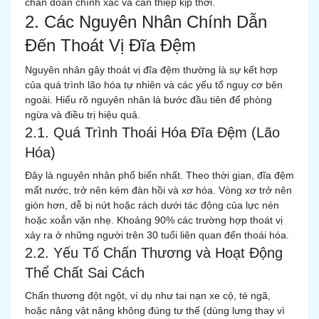
chẩn đoán chính xác và can thiệp kịp thời.
2. Các Nguyên Nhân Chính Dẫn
Đến Thoát Vị Đĩa Đệm
Nguyên nhân gây thoát vị đĩa đệm thường là sự kết hợp
của quá trình lão hóa tự nhiên và các yếu tố nguy cơ bên
ngoài. Hiểu rõ nguyên nhân là bước đầu tiên để phòng
ngừa và điều trị hiệu quả.
2.1. Quá Trình Thoái Hóa Đĩa Đệm (Lão
Hóa)
Đây là nguyên nhân phổ biến nhất. Theo thời gian, đĩa đệm
mất nước, trở nên kém đàn hồi và xơ hóa. Vòng xơ trở nên
giòn hơn, dễ bị nứt hoặc rách dưới tác động của lực nén
hoặc xoắn vặn nhẹ. Khoảng 90% các trường hợp thoát vị
xảy ra ở những người trên 30 tuổi liên quan đến thoái hóa.
2.2. Yếu Tố Chấn Thương và Hoạt Động
Thể Chất Sai Cách
Chấn thương đột ngột, ví dụ như tai nạn xe cộ, té ngã,
hoặc nâng vật nặng không đúng tư thế (dùng lưng thay vì