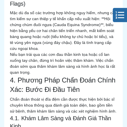
Flags)
Mặc dù đa số các trường hợp không nguy hiểm, nhưng cần
tìm kiếm sự can thiệp y tế khẩn cấp nếu xuất hiện: **Hội
chứng chùm đuôi ngựa (Cauda Equina Syndrome)**, biểu
hiện bằng yếu cơ hai chân tiến triển nhanh, mất kiểm soát
bàng quang hoặc ruột (tiểu không tự chủ hoặc bí tiểu), và
tê vùng yên ngựa (vùng đáy chậu). Đây là tình trạng cấp
cứu ngoại khoa.
Nếu bạn trải qua các cơn đau thần kinh tọa hoặc cổ lan
xuống tay chân, đừng trì hoãn việc thăm khám. Việc chẩn
đoán sớm qua thăm khám lâm sàng và hình ảnh học là rất
quan trọng.
4. Phương Pháp Chẩn Đoán Chính
Xác: Bước Đi Đầu Tiên
Chẩn đoán thoát vị đĩa đệm cần được thực hiện bởi bác sĩ
chuyên khoa thông qua đánh giá toàn diện, bao gồm tiền
sử bệnh, thăm khám lâm sàng và các xét nghiệm hình ảnh.
4.1. Khám Lâm Sàng và Đánh Giá Thần
Kinh