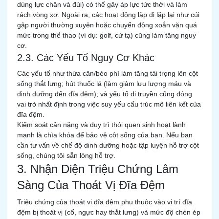
dùng lực chân và đùi) có thể gây áp lực tức thời và làm
rách vòng xơ. Ngoài ra, các hoạt động lặp đi lặp lại như cúi
gập người thường xuyên hoặc chuyển động xoắn vặn quá
mức trong thể thao (ví dụ: golf, cử tạ) cũng làm tăng nguy
cơ.
2.3. Các Yếu Tố Nguy Cơ Khác
Các yếu tố như thừa cân/béo phì làm tăng tải trọng lên cột
sống thắt lưng; hút thuốc lá (làm giảm lưu lượng máu và
dinh dưỡng đến đĩa đệm); và yếu tố di truyền cũng đóng
vai trò nhất định trong việc suy yếu cấu trúc mô liên kết của
đĩa đệm.
Kiểm soát cân nặng và duy trì thói quen sinh hoạt lành
mạnh là chìa khóa để bảo vệ cột sống của bạn. Nếu bạn
cần tư vấn về chế độ dinh dưỡng hoặc tập luyện hỗ trợ cột
sống, chúng tôi sẵn lòng hỗ trợ.
3. Nhận Diện Triệu Chứng Lâm
Sàng Của Thoát Vị Đĩa Đệm
Triệu chứng của thoát vị đĩa đệm phụ thuộc vào vị trí đĩa
đệm bị thoát vị (cổ, ngực hay thắt lưng) và mức độ chèn ép