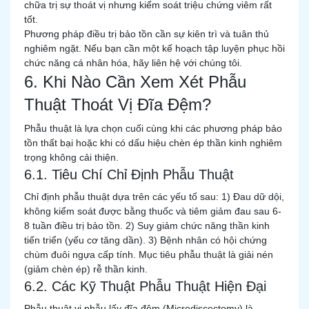
chữa trị sự thoát vị nhưng kiểm soát triệu chứng viêm rất
tốt.
Phương pháp điều trị bảo tồn cần sự kiên trì và tuân thủ
nghiêm ngặt. Nếu bạn cần một kế hoạch tập luyện phục hồi
chức năng cá nhân hóa, hãy liên hệ với chúng tôi.
6. Khi Nào Cần Xem Xét Phẫu
Thuật Thoát Vị Đĩa Đệm?
Phẫu thuật là lựa chọn cuối cùng khi các phương pháp bảo
tồn thất bại hoặc khi có dấu hiệu chèn ép thần kinh nghiêm
trọng không cải thiện.
6.1. Tiêu Chí Chỉ Định Phẫu Thuật
Chỉ định phẫu thuật dựa trên các yếu tố sau: 1) Đau dữ dội,
không kiểm soát được bằng thuốc và tiêm giảm đau sau 6-
8 tuần điều trị bảo tồn. 2) Suy giảm chức năng thần kinh
tiến triển (yếu cơ tăng dần). 3) Bệnh nhân có hội chứng
chùm đuôi ngựa cấp tính. Mục tiêu phẫu thuật là giải nén
(giảm chèn ép) rễ thần kinh.
6.2. Các Kỹ Thuật Phẫu Thuật Hiện Đại
Phẫu thuật vi phẫu lấy đĩa đệm (Microdiscectomy) là