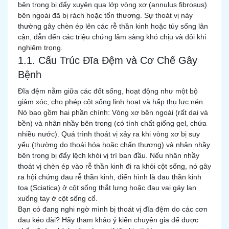
bên trong bị đẩy xuyên qua lớp vòng xơ (annulus fibrosus)
bên ngoài đã bị rách hoặc tổn thương. Sự thoát vị này
thường gây chèn ép lên các rễ thần kinh hoặc tủy sống lân
cận, dẫn đến các triệu chứng lâm sàng khó chịu và đôi khi
nghiêm trọng.
1.1. Cấu Trúc Đĩa Đệm và Cơ Chế Gây
Bệnh
Đĩa đệm nằm giữa các đốt sống, hoạt động như một bộ
giảm xóc, cho phép cột sống linh hoạt và hấp thụ lực nén.
Nó bao gồm hai phần chính: Vòng xơ bên ngoài (rất dai và
bền) và nhân nhầy bên trong (có tính chất giống gel, chứa
nhiều nước). Quá trình thoát vị xảy ra khi vòng xơ bị suy
yếu (thường do thoái hóa hoặc chấn thương) và nhân nhầy
bên trong bị đẩy lệch khỏi vị trí ban đầu. Nếu nhân nhầy
thoát vị chèn ép vào rễ thần kinh đi ra khỏi cột sống, nó gây
ra hội chứng đau rễ thần kinh, điển hình là đau thần kinh
tọa (Sciatica) ở cột sống thắt lưng hoặc đau vai gáy lan
xuống tay ở cột sống cổ.
Bạn có đang nghi ngờ mình bị thoát vị đĩa đệm do các cơn
đau kéo dài? Hãy tham khảo ý kiến chuyên gia để được