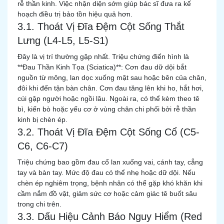
rễ thần kinh. Việc nhận diện sớm giúp bác sĩ đưa ra kế
hoạch điều trị bảo tồn hiệu quả hơn.
3.1. Thoát Vị Đĩa Đệm Cột Sống Thắt
Lưng (L4-L5, L5-S1)
Đây là vị trí thường gặp nhất. Triệu chứng điển hình là
**Đau Thần Kinh Tọa (Sciatica)**: Cơn đau dữ dội bắt
nguồn từ mông, lan dọc xuống mặt sau hoặc bên của chân,
đôi khi đến tận bàn chân. Cơn đau tăng lên khi ho, hắt hơi,
cúi gập người hoặc ngồi lâu. Ngoài ra, có thể kèm theo tê
bì, kiến bò hoặc yếu cơ ở vùng chân chi phối bởi rễ thần
kinh bị chèn ép.
3.2. Thoát Vị Đĩa Đệm Cột Sống Cổ (C5-
C6, C6-C7)
Triệu chứng bao gồm đau cổ lan xuống vai, cánh tay, cẳng
tay và bàn tay. Mức độ đau có thể nhẹ hoặc dữ dội. Nếu
chèn ép nghiêm trọng, bệnh nhân có thể gặp khó khăn khi
cầm nắm đồ vật, giảm sức cơ hoặc cảm giác tê buốt sâu
trong chi trên.
3.3. Dấu Hiệu Cảnh Báo Nguy Hiểm (Red