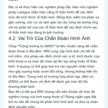
Bác sĩ sẽ thực hiện các nghiệm pháp đặc hiệu như nghiệm
pháp Lasègue (dấu hiệu căng rễ thần kinh) để xác định
mức độ kích thích rễ thần kinh. Đồng thời, kiểm tra phản xạ
gân xương, sức cơ và cảm giác tại các vùng da tương ứng
với sự phân bố của các rễ thần kinh để xác định chính xác
rễ thần kinh nào đang bị ảnh hưởng.
4.2. Vai Trò Của Chẩn Đoán Hình Ảnh
Chụp **Cộng hưởng từ (MRI)** là tiêu chuẩn vàng để chẩn
đoán thoát vị đĩa đệm. MRI cung cấp hình ảnh chi tiết về
mô mềm, cho phép xác định chính xác vị trí, kích thước của
khối thoát vị và mức độ chèn ép lên tủy sống hoặc rễ thần
kinh. X-quang có thể giúp loại trừ các nguyên nhân khác
như gãy xương hoặc trượt đốt sống, nhưng không hiển thị
rõ đĩa đệm. Trong một số trường hợp phức tạp, điện cơ
(EMG) có thể được chỉ định để đánh giá mức độ tổn
thương thần kinh.
Bạn đã có kết quả MRI nhưng vẫn băn khoăn về mức độ
nghiêm trọng của tình trạng thoát vị? Đừng ngần ngại đặt
lịch tư vấn để chúng tôi phân tích hình ảnh và đưa ra nhận
định chuyên môn.