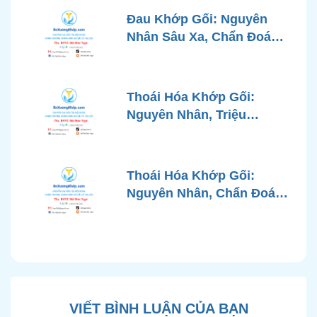
Đau Khớp Gối: Nguyên
Nhân Sâu Xa, Chẩn Đoán
Chính Xác và Phương
Pháp Điều Trị Tiên Tiến Từ
Góc Nhìn Bác Sĩ Xương
Thoái Hóa Khớp Gối:
Khớp
Nguyên Nhân, Triệu
Chứng, Chẩn Đoán và Các
Phương Pháp Điều Trị
Chuẩn Y Khoa
Thoái Hóa Khớp Gối:
Nguyên Nhân, Chẩn Đoán
Chính Xác và Phương
Pháp Điều Trị Bảo Tồn
Hiện Đại
VIẾT BÌNH LUẬN CỦA BẠN