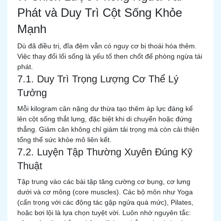
Phát và Duy Trì Cột Sống Khỏe
Mạnh
Dù đã điều trị, đĩa đệm vẫn có nguy cơ bị thoái hóa thêm.
Việc thay đổi lối sống là yếu tố then chốt để phòng ngừa tái
phát.
7.1. Duy Trì Trọng Lượng Cơ Thể Lý
Tưởng
Mỗi kilogram cân nặng dư thừa tạo thêm áp lực đáng kể
lên cột sống thắt lưng, đặc biệt khi di chuyển hoặc đứng
thẳng. Giảm cân không chỉ giảm tải trọng mà còn cải thiện
tổng thể sức khỏe mô liên kết.
7.2. Luyện Tập Thường Xuyên Đúng Kỹ
Thuật
Tập trung vào các bài tập tăng cường cơ bụng, cơ lưng
dưới và cơ mông (core muscles). Các bộ môn như Yoga
(cẩn trọng với các động tác gập ngửa quá mức), Pilates,
hoặc bơi lội là lựa chọn tuyệt vời. Luôn nhớ nguyên tắc: