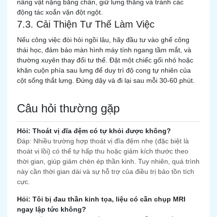
nâng vật nặng bằng chân, giữ lưng thẳng và tránh các
động tác xoắn vặn đột ngột.
7.3. Cải Thiện Tư Thế Làm Việc
Nếu công việc đòi hỏi ngồi lâu, hãy đầu tư vào ghế công
thái học, đảm bảo màn hình máy tính ngang tầm mắt, và
thường xuyên thay đổi tư thế. Đặt một chiếc gối nhỏ hoặc
khăn cuộn phía sau lưng để duy trì độ cong tự nhiên của
cột sống thắt lưng. Đứng dậy và đi lại sau mỗi 30-60 phút.
Câu hỏi thường gặp
Hỏi: Thoát vị đĩa đệm có tự khỏi được không?
Đáp: Nhiều trường hợp thoát vị đĩa đệm nhẹ (đặc biệt là
thoát vị lồi) có thể tự hấp thu hoặc giảm kích thước theo
thời gian, giúp giảm chèn ép thần kinh. Tuy nhiên, quá trình
này cần thời gian dài và sự hỗ trợ của điều trị bảo tồn tích
cực.
Hỏi: Tôi bị đau thần kinh tọa, liệu có cần chụp MRI
ngay lập tức không?