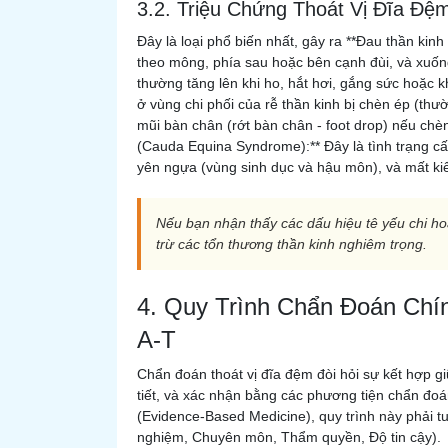
3.2. Triệu Chứng Thoát Vị Đĩa Đệ
Đây là loại phổ biến nhất, gây ra **Đau thần kinh
theo mông, phía sau hoặc bên cạnh đùi, và xuống
thường tăng lên khi ho, hắt hơi, gắng sức hoặc k
ở vùng chi phối của rễ thần kinh bị chèn ép (thư
mũi bàn chân (rớt bàn chân - foot drop) nếu ch
(Cauda Equina Syndrome):** Đây là tình trạng cấ
yên ngựa (vùng sinh dục và hậu môn), và mất kiểm
Nếu bạn nhận thấy các dấu hiệu tê yếu chi ho
trừ các tổn thương thần kinh nghiêm trọng.
4. Quy Trình Chẩn Đoán Chí
A-T
Chẩn đoán thoát vị đĩa đệm đòi hỏi sự kết hợp g
tiết, và xác nhận bằng các phương tiện chẩn đo
(Evidence-Based Medicine), quy trình này phải t
nghiệm, Chuyên môn, Thẩm quyền, Độ tin cậy).