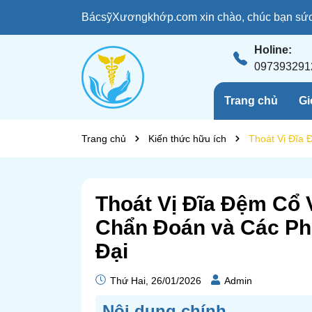
BácsỹXươngkhớp.com xin chào, chúc bạn sức 
Holine:
097393291
Trang chủ
Gi
Trang chủ
Kiến thức hữu ích
Thoát Vị Đĩa
Thoát Vị Đĩa Đệm Cổ
Chẩn Đoán và Các Ph
Đại
Thứ Hai, 26/01/2026
Admin
Nôi dung chính