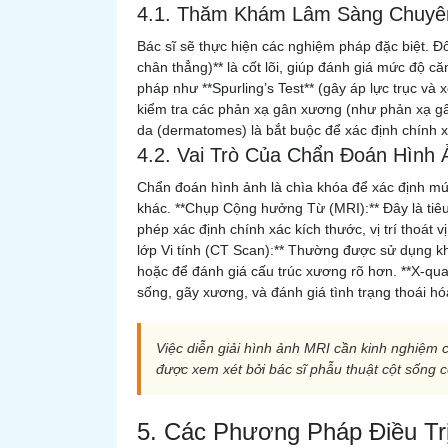
4.1. Thăm Khám Lâm Sàng Chuyê
Bác sĩ sẽ thực hiện các nghiệm pháp đặc biệt. Đ
chân thẳng)** là cốt lõi, giúp đánh giá mức độ că
pháp như **Spurling’s Test** (gây áp lực trục và 
kiểm tra các phản xạ gân xương (như phản xạ gân
da (dermatomes) là bắt buộc để xác định chính x
4.2. Vai Trò Của Chẩn Đoán Hình 
Chẩn đoán hình ảnh là chìa khóa để xác định mức 
khác. **Chụp Cộng hưởng Từ (MRI):** Đây là tiê
phép xác định chính xác kích thước, vị trí thoát
lớp Vi tính (CT Scan):** Thường được sử dụng khi
hoặc để đánh giá cấu trúc xương rõ hơn. **X-qua
sống, gãy xương, và đánh giá tình trạng thoái h
Việc diễn giải hình ảnh MRI cần kinh nghiệm
được xem xét bởi bác sĩ phẫu thuật cột sống có
5. Các Phương Pháp Điều Tr