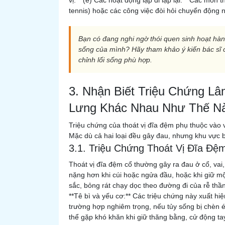
vị. **(e) Các hoạt động lặp đi lặp lại:** Các môn
tennis) hoặc các công việc đòi hỏi chuyển động n
Bạn có đang nghi ngờ thói quen sinh hoạt hàn
sống của mình? Hãy tham khảo ý kiến bác sĩ
chỉnh lối sống phù hợp.
3. Nhận Biết Triệu Chứng L
Lưng Khác Nhau Như Thế N
Triệu chứng của thoát vị đĩa đệm phụ thuộc vào 
Mặc dù cả hai loại đều gây đau, nhưng khu vực biể
3.1. Triệu Chứng Thoát Vị Đĩa Đệm
Thoát vị đĩa đệm cổ thường gây ra đau ở cổ, vai,
nặng hơn khi cúi hoặc ngửa đầu, hoặc khi giữ một
sắc, bỏng rát chạy dọc theo đường đi của rễ thần 
**Tê bì và yếu cơ:** Các triệu chứng này xuất hi
trường hợp nghiêm trọng, nếu tủy sống bị chèn 
thể gặp khó khăn khi giữ thăng bằng, cử động ta