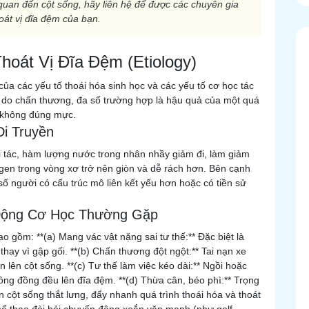
quan đến cột sống, hãy liên hệ để được các chuyên gia
oát vị đĩa đệm của bạn.
oát Vị Đĩa Đệm (Etiology)
ủa các yếu tố thoái hóa sinh học và các yếu tố cơ học tác
h do chấn thương, đa số trường hợp là hậu quả của một quá
t không đúng mực.
Di Truyền
ổi tác, hàm lượng nước trong nhân nhầy giảm đi, làm giảm
gen trong vòng xơ trở nên giòn và dễ rách hơn. Bên cạnh
 số người có cấu trúc mô liên kết yếu hơn hoặc có tiền sử
 Động Cơ Học Thường Gặp
o gồm: **(a) Mang vác vật nặng sai tư thế:** Đặc biệt là
hay vì gập gối. **(b) Chấn thương đột ngột:** Tai nạn xe
 lên cột sống. **(c) Tư thế làm việc kéo dài:** Ngồi hoặc
không đồng đều lên đĩa đệm. **(d) Thừa cân, béo phì:** Trọng
n cột sống thắt lưng, đẩy nhanh quá trình thoái hóa và thoát