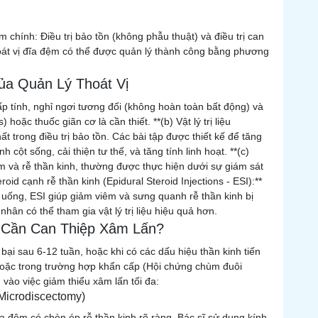
m chính: Điều trị bảo tồn (không phẫu thuật) và điều trị can
oát vị đĩa đệm có thể được quản lý thành công bằng phương
Của Quản Lý Thoát Vị
ấp tính, nghỉ ngơi tương đối (không hoàn toàn bất động) và
oặc thuốc giãn cơ là cần thiết. **(b) Vật lý trị liệu
ất trong điều trị bảo tồn. Các bài tập được thiết kế để tăng
cột sống, cải thiện tư thế, và tăng tính linh hoạt. **(c)
ệm và rễ thần kinh, thường được thực hiện dưới sự giám sát
eroid cạnh rễ thần kinh (Epidural Steroid Injections - ESI):**
uống, ESI giúp giảm viêm và sưng quanh rễ thần kinh bị
hân có thể tham gia vật lý trị liệu hiệu quả hơn.
o Cần Can Thiệp Xâm Lấn?
 bại sau 6-12 tuần, hoặc khi có các dấu hiệu thần kinh tiến
 hoặc trong trường hợp khẩn cấp (Hội chứng chùm đuôi
 vào việc giảm thiểu xâm lấn tối đa:
(Microdiscectomy)
ĩa đệm có chèn ép rễ thần kinh rõ ràng. Bác sĩ sử dụng kính