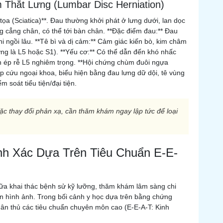
m Thắt Lưng (Lumbar Disc Herniation)
 tọa (Sciatica)**. Đau thường khởi phát ở lưng dưới, lan dọc
 cẳng chân, có thể tới bàn chân. **Đặc điểm đau:** Đau
hi ngồi lâu. **Tê bì và dị cảm:** Cảm giác kiến bò, kim châm
ờng là L5 hoặc S1). **Yếu cơ:** Có thể dẫn đến khó nhấc
èn ép rễ L5 nghiêm trọng. **Hội chứng chùm đuôi ngựa
p cứu ngoại khoa, biểu hiện bằng đau lưng dữ dội, tê vùng
 soát tiểu tiện/đại tiện.
ặc thay đổi phản xạ, cần thăm khám ngay lập tức để loại
nh Xác Dựa Trên Tiêu Chuẩn E-E-
iữa khai thác bệnh sử kỹ lưỡng, thăm khám lâm sàng chi
án hình ảnh. Trong bối cảnh y học dựa trên bằng chứng
uân thủ các tiêu chuẩn chuyên môn cao (E-E-A-T: Kinh