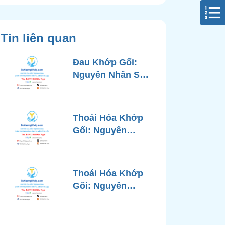
Tin liên quan
Đau Khớp Gối:
Nguyên Nhân Sâu
Xa, Chẩn Đoán
Chính Xác và
Phương Pháp
Thoái Hóa Khớp
Điều Trị Tiên Tiến
Gối: Nguyên
Từ Góc Nhìn Bác
Nhân, Triệu
Sĩ Xương Khớp
Chứng, Chẩn
Đoán và Các
Thoái Hóa Khớp
Phương Pháp
Gối: Nguyên
Điều Trị Chuẩn Y
Nhân, Chẩn Đoán
Khoa
Chính Xác và
Phương Pháp