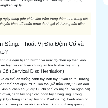
 thể thao đòi hỏi chuyển động xoắn vặn mạnh (như golf,
âng/kéo lặp lại.
g ngày đang góp phần làm trầm trọng thêm tình trạng cột
 chuyên khoa để nhận được đánh giá và hướng dẫn điều
âm Sàng: Thoát Vị Đĩa Đệm Cổ và
ào?
vị trí đĩa đệm bị ảnh hưởng và mức độ chèn ép thần kinh.
u hiện và các triệu chứng lan tỏa là khác biệt rõ rệt.
 Cổ (Cervical Disc Herniation)
 và có thể lan xuống cánh tay, bàn tay. **Đau cổ:** Thường
 tư thế nhất định. **Đau lan tỏa (Rễ thần kinh):** Cơn đau
kinh bị chèn ép (ví dụ: C6 chi phối cơ nhị đầu và ngón cái).
ện ở vai, cánh tay hoặc các ngón tay tương ứng. Trong
ép (Hội chứng chèn ép tủy cổ - Myelopathy), bệnh nhân có
y chân vụng về, và rối loạn chức năng ruột/bàng quang.