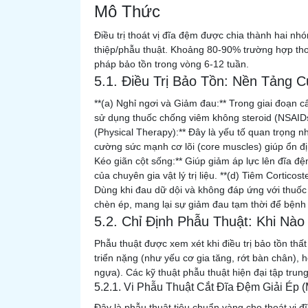
Mô Thức
Điều trị thoát vị đĩa đệm được chia thành hai nhó
thiệp/phẫu thuật. Khoảng 80-90% trường hợp th
pháp bảo tồn trong vòng 6-12 tuần.
5.1. Điều Trị Bảo Tồn: Nền Tảng 
**(a) Nghỉ ngơi và Giảm đau:** Trong giai đoạn c
sử dụng thuốc chống viêm không steroid (NSAIDs) h
(Physical Therapy):** Đây là yếu tố quan trọng nh
cường sức mạnh cơ lõi (core muscles) giúp ổn định 
Kéo giãn cột sống:** Giúp giảm áp lực lên đĩa đ
của chuyên gia vật lý trị liệu. **(d) Tiêm Corticost
Dùng khi đau dữ dội và không đáp ứng với thuốc 
chèn ép, mang lại sự giảm đau tạm thời để bệnh n
5.2. Chỉ Định Phẫu Thuật: Khi Nà
Phẫu thuật được xem xét khi điều trị bảo tồn thất
triển nặng (như yếu cơ gia tăng, rớt bàn chân),
ngựa). Các kỹ thuật phẫu thuật hiện đại tập trung
5.2.1. Vi Phẫu Thuật Cắt Đĩa Đệm Giải Ép 
Đây là phẫu thuật tiêu chuẩn vàng cho thoát vị đ