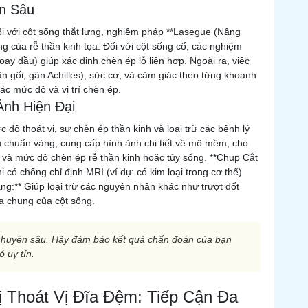
n Sâu
ối với cột sống thắt lưng, nghiệm pháp **Lasegue (Nâng
ng của rễ thần kinh tọa. Đối với cột sống cổ, các nghiệm
xoay đầu) giúp xác định chèn ép lỗ liên hợp. Ngoài ra, việc
 gối, gân Achilles), sức cơ, và cảm giác theo từng khoanh
ác mức độ và vị trí chèn ép.
Ảnh Hiện Đại
độ thoát vị, sự chèn ép thần kinh và loại trừ các bệnh lý
u chuẩn vàng, cung cấp hình ảnh chi tiết về mô mềm, cho
 vị và mức độ chèn ép rễ thần kinh hoặc tủy sống. **Chụp Cắt
 có chống chỉ định MRI (ví dụ: có kim loại trong cơ thể)
ng:** Giúp loại trừ các nguyên nhân khác như trượt đốt
óa chung của cột sống.
 chuyên sâu. Hãy đảm bảo kết quả chẩn đoán của bạn
 uy tín.
ị Thoát Vị Đĩa Đệm: Tiếp Cận Đa