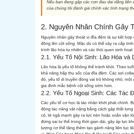
Nếu bạn đang gặp các cơn đau dai dẳng liên 
của chúng tôi đánh giá chính xác tình trạng th
2. Nguyên Nhân Chính Gây Th
Nguyên nhân gây thoát vị đĩa đệm là sự kết hợp c
động lên cột sống. Mặc dù có thể xảy ra cấp tín
trình lão hóa tự nhiên và các thói quen sinh hoạ
2.1. Yếu Tố Nội Sinh: Lão Hóa và 
Lão hóa là yếu tố không thể tránh khỏi. Theo tu
khả năng hấp thụ sốc của đĩa đệm. Các sợi colla
đó, yếu tố di truyền đóng vai trò không nhỏ; một
gia đình mắc bệnh cột sống sớm hơn.
2.2. Yếu Tố Ngoại Sinh: Các Tác
Các yếu tố cơ học là tác nhân khởi phát chính. Ba
động tác nâng vật nặng bằng cách gập thắt lưng t
cộ, té ngã mạnh gây ra lực nén hoặc xoắn vặn lớn
đứng sai tư thế trong thời gian dài, gây áp lực 
lượng cơ thể tăng thêm tạo gánh nặng liên tục lê