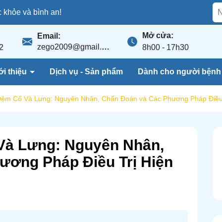
khỏe và bình an!
Mở cửa:
Email:
zego2009@gmail.com
2
8h00 - 17h30
ới thiệu
Dịch vụ - Sản phẩm
Dành cho người bện
 Đệm Cổ Và Lưng: Nguyên Nhân, Chẩn Đoán và Các Phương Pháp Điều 
 Và Lưng: Nguyên Nhân,
ương Pháp Điều Trị Hiện