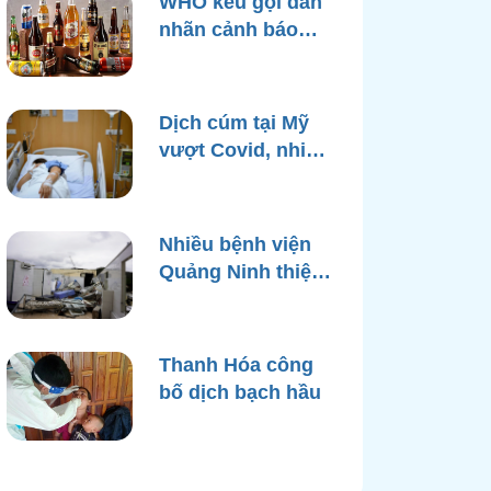
WHO kêu gọi dán
nhãn cảnh báo
ung thư trên bao
bì rượu
Dịch cúm tại Mỹ
vượt Covid, nhiều
bệnh viện quá tải
Nhiều bệnh viện
Quảng Ninh thiệt
hại nặng, cạn điện
nước sau bão
Yagi
Thanh Hóa công
bố dịch bạch hầu