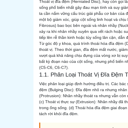
Thoát vị đĩa đệm (Herniated Disc), hay còn gọi là
sống phổ biến nhất gây đau mạn tính và suy giả
ta cần nắm vững cấu trúc giải phẫu cơ bản của 
một bộ giảm xóc, giúp cột sống linh hoạt và chị
Fibrosus) bao bọc bên ngoài và nhân nhầy (Nucl
xảy ra khi nhân nhầy xuyên qua vết rách hoặc su
tiếp lên rễ thần kinh hoặc tủy sống lân cận, dẫn 
Từ góc độ y khoa, quá trình thoái hóa đĩa đệm (
thoát vị. Theo thời gian, đĩa đệm mất nước, giảm 
vượt quá khả năng chịu đựng của vòng xơ bị suy 
bất kỳ đoạn nào của cột sống, nhưng phổ biến nh
(C5-C6, C6-C7).
1.1. Phân Loại Thoát Vị Đĩa Đệm
Việc phân loại giúp định hướng điều trị. Các bác
đệm (Bulging Disc): Đĩa đệm nhô ra nhưng nhân 
(Protrusion): Nhân nhầy thoát ra nhưng vẫn còn 
(c) Thoát vị thực sự (Extrusion): Nhân nhầy đã t
trong ống sống. (d) Thoái hóa đĩa đệm giai đoạ
tách rời khỏi đĩa đệm.