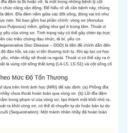
 đĩa đệm bị lồi hoặc vỡ, là một trong những bệnh lý cột
m chức năng vận động. Để hiểu rõ về căn bệnh này, chúng
đĩa đệm. Đĩa đệm nằm giữa các đốt sống, đóng vai trò như
u lực nén. Nó bao gồm hai phần chính: vòng xơ (Annulus
eus Pulposus) mềm, giống như gel ở trung tâm. Thoát vị
y yếu của vòng xơ. Tình trạng này có thể gây chèn ép trực
đến các triệu chứng đau nhức, tê bì, yếu cơ.
Degenerative Disc Disease – DDD) là tiền đề chính dẫn đến
độ đàn hồi, và các vi tổn thương tích tụ. Khi áp lực cơ học
yếu, nhân nhầy sẽ thoát ra ngoài. Thoát vị có thể xảy ra ở
ất là vùng cột sống thắt lưng (L4-L5, L5-S1) và cột sống cổ
 Theo Mức Độ Tổn Thương
 sĩ dựa trên hình ảnh học (MRI) để xác định: (a) Phồng đĩa
nhầy chưa thoát hoàn toàn qua vòng xơ. (b) Lồi đĩa đệm
nằm trong phạm vi của vòng xơ, tạo thành một khối nhô ra.
hoát ra khỏi vòng xơ, có thể di chuyển tự do hoặc bán tự do
n cuối (Sequestration): Một mảnh nhân nhầy đã hoàn toàn