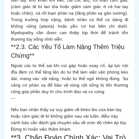
bàn tay, khó khăn khi viết, cài cúc áo), rối loạn cảm giác
(cảm giác tê bì lan tỏa hoặc giảm cảm giác ở cả hai tay
hoặc chân), và rối loạn phản xạ (tăng phản xạ gân xương).
Trong trường hợp nặng, bệnh nhân có thể có dáng đi
không vững (ataxia) hoặc yếu cơ hai bên chi dưới.
Myelopathy cần được can thiệp kịp thời để tránh tổn
thương tủy sống vĩnh viễn.
**2.3. Các Yếu Tố Làm Nặng Thêm Triệu
Chứng**
Ngoài các tư thế sai khi cúi gập hoặc xoay cổ, áp lực nội
đĩa đệm có thể tăng lên do tư thế làm việc văn phòng kéo
dài, mang vác vật nặng, hoặc tư thế ngủ không đúng. Sự
căng cơ phản xạ để bảo vệ vùng cột sống bị tổn thương
cũng góp phần duy trì chu trình đau và co cứng.
---
Nếu bạn nhận thấy sự suy giảm về khéo léo của bàn tay
hoặc cảm giác tê bì không giảm sau vài tuần, điều này
cảnh báo cần đánh giá chuyên sâu về mức độ chèn ép tủy.
Đừng trì hoãn việc thăm khám.
**3. Chẩn Đoán Chính Xác: Vai Trò