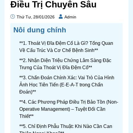
Điều Trị Chuyên Sâu
Thứ Tư, 28/01/2026
Admin
Nôi dung chính
**1. Thoát Vị Đĩa Đệm Cổ Là Gì? Tổng Quan
Về Cấu Trúc Và Cơ Chế Bệnh Sinh**
**2. Nhận Diện Triệu Chứng Lâm Sàng Đặc
Trưng Của Thoát Vị Đĩa Đệm Cổ**
**3. Chẩn Đoán Chính Xác: Vai Trò Của Hình
Ảnh Học Tiên Tiến (E-E-A-T trong Chẩn
Đoán)**
**4. Các Phương Pháp Điều Trị Bảo Tồn (Non-
Operative Management) – Tuyệt Đối Cần
Thiết**
**5. Chỉ Định Phẫu Thuật: Khi Nào Cần Can