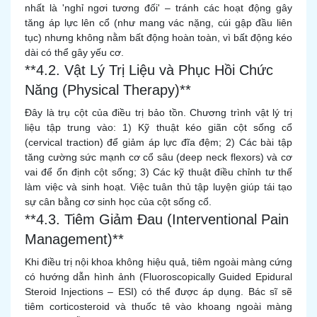
nhất là 'nghỉ ngơi tương đối' – tránh các hoạt động gây
tăng áp lực lên cổ (như mang vác nặng, cúi gập đầu liên
tục) nhưng không nằm bất động hoàn toàn, vì bất động kéo
dài có thể gây yếu cơ.
**4.2. Vật Lý Trị Liệu và Phục Hồi Chức
Năng (Physical Therapy)**
Đây là trụ cột của điều trị bảo tồn. Chương trình vật lý trị
liệu tập trung vào: 1) Kỹ thuật kéo giãn cột sống cổ
(cervical traction) để giảm áp lực đĩa đệm; 2) Các bài tập
tăng cường sức mạnh cơ cổ sâu (deep neck flexors) và cơ
vai để ổn định cột sống; 3) Các kỹ thuật điều chỉnh tư thế
làm việc và sinh hoạt. Việc tuân thủ tập luyện giúp tái tạo
sự cân bằng cơ sinh học của cột sống cổ.
**4.3. Tiêm Giảm Đau (Interventional Pain
Management)**
Khi điều trị nội khoa không hiệu quả, tiêm ngoài màng cứng
có hướng dẫn hình ảnh (Fluoroscopically Guided Epidural
Steroid Injections – ESI) có thể được áp dụng. Bác sĩ sẽ
tiêm corticosteroid và thuốc tê vào khoang ngoài màng