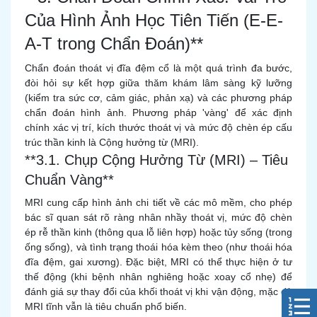
Của Hình Ảnh Học Tiên Tiến (E-E-
A-T trong Chẩn Đoán)**
Chẩn đoán thoát vị đĩa đệm cổ là một quá trình đa bước,
đòi hỏi sự kết hợp giữa thăm khám lâm sàng kỹ lưỡng
(kiểm tra sức cơ, cảm giác, phản xạ) và các phương pháp
chẩn đoán hình ảnh. Phương pháp 'vàng' để xác định
chính xác vị trí, kích thước thoát vị và mức độ chèn ép cấu
trúc thần kinh là Cộng hưởng từ (MRI).
**3.1. Chụp Cộng Hưởng Từ (MRI) – Tiêu
Chuẩn Vàng**
MRI cung cấp hình ảnh chi tiết về các mô mềm, cho phép
bác sĩ quan sát rõ ràng nhân nhầy thoát vị, mức độ chèn
ép rễ thần kinh (thông qua lỗ liên hợp) hoặc tủy sống (trong
ống sống), và tình trạng thoái hóa kèm theo (như thoái hóa
đĩa đệm, gai xương). Đặc biệt, MRI có thể thực hiện ở tư
thế động (khi bệnh nhân nghiêng hoặc xoay cổ nhẹ) để
đánh giá sự thay đổi của khối thoát vị khi vận động, mặc dù
MRI tĩnh vẫn là tiêu chuẩn phổ biến.