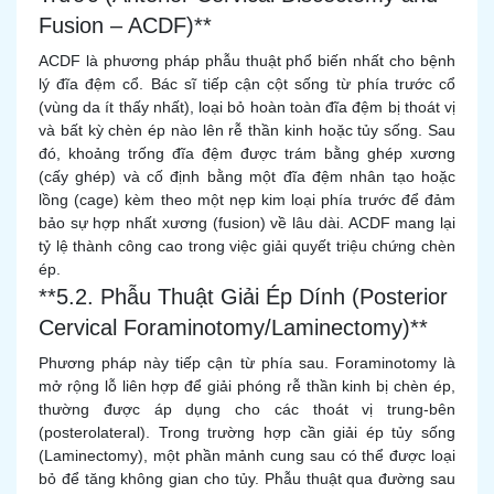
Fusion – ACDF)**
ACDF là phương pháp phẫu thuật phổ biến nhất cho bệnh
lý đĩa đệm cổ. Bác sĩ tiếp cận cột sống từ phía trước cổ
(vùng da ít thấy nhất), loại bỏ hoàn toàn đĩa đệm bị thoát vị
và bất kỳ chèn ép nào lên rễ thần kinh hoặc tủy sống. Sau
đó, khoảng trống đĩa đệm được trám bằng ghép xương
(cấy ghép) và cố định bằng một đĩa đệm nhân tạo hoặc
lồng (cage) kèm theo một nẹp kim loại phía trước để đảm
bảo sự hợp nhất xương (fusion) về lâu dài. ACDF mang lại
tỷ lệ thành công cao trong việc giải quyết triệu chứng chèn
ép.
**5.2. Phẫu Thuật Giải Ép Dính (Posterior
Cervical Foraminotomy/Laminectomy)**
Phương pháp này tiếp cận từ phía sau. Foraminotomy là
mở rộng lỗ liên hợp để giải phóng rễ thần kinh bị chèn ép,
thường được áp dụng cho các thoát vị trung-bên
(posterolateral). Trong trường hợp cần giải ép tủy sống
(Laminectomy), một phần mảnh cung sau có thể được loại
bỏ để tăng không gian cho tủy. Phẫu thuật qua đường sau