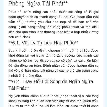
Phòng Ngừa Tái Phát**
Phục hồi chức năng sau phẫu thuật cột sống cổ là giai
đoạn quyết định sự thành công lâu dài. Giai đoạn đầu (vài
tuần đầu) thường yêu cầu đeo nẹp cổ để hạn chế vận
động, giảm căng thẳng lên vùng phẫu thuật và tạo điều
kiện cho quá trình lành thương (đặc biệt là hợp nhất xương
nếu có fusion).
**6.1. Vật Lý Trị Liệu Hậu Phẫu**
Sau khi vết mổ ổn định, chương trình vật lý trị liệu được
khởi động lại với trọng tâm là tăng cường sức mạnh các
nhóm cơ hỗ trợ (cơ lõi, cơ vai, cơ cổ sâu) và cải thiện biên
độ vận động an toàn. Bệnh nhân cần được hướng dẫn cụ
thể về giới hạn nâng vật nặng và các tư thế cần tránh trong
ít nhất 3–6 tháng đầu.
**6.2. Thay Đổi Lối Sống để Ngăn Ngừa
Tái Phát**
Nguyên nhân chính của tái phát (hoặc thoát vị ở các tầng
khác) thường liên quan đến việc duy trì các thói quen xấu.
Duy trì tư thế cổ đúng khi làm việc, sử dụng thiết bị công