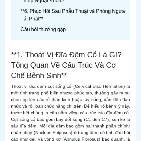
Thiệp Ngoại Khoa?**
**6. Phục Hồi Sau Phẫu Thuật và Phòng Ngừa
Tái Phát**
Câu hỏi thường gặp
**1. Thoát Vị Đĩa Đệm Cổ Là Gì?
Tổng Quan Về Cấu Trúc Và Cơ
Chế Bệnh Sinh**
Thoát vị đĩa đệm cột sống cổ (Cervical Disc Herniation) là
một tình trạng phổ biến nhưng phức tạp, thường gây ra sự
chèn ép lên các rễ thần kinh hoặc tủy sống, dẫn đến đau
nhức và rối loạn chức năng chi trên. Để hiểu rõ bệnh lý này,
trước hết chúng ta cần nắm vững cấu trúc của đĩa đệm cổ.
Cột sống cổ bao gồm bảy đốt sống (C1 đến C7), xen kẽ là
sáu đĩa đệm. Mỗi đĩa đệm bao gồm hai thành phần chính:
nhân nhầy (Nucleus Pulposus) ở trung tâm, có tính đàn hồi
cao như gel, và vòng xơ (Annulus Fibrosus) bao quanh, là