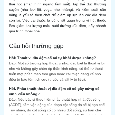
thái học (màn hình ngang tầm mắt), tập thể dục thường
xuyên (như bơi lội, yoga nhẹ nhàng), và kiểm soát cân
nặng là yếu tố then chốt để giảm áp lực lên các đĩa đệm
còn lại. Việc cai thuốc lá cũng rất quan trọng vì hút thuốc
làm giảm lưu lượng máu nuôi dưỡng đĩa đệm, đẩy nhanh
quá trình thoái hóa.
Câu hỏi thường gặp
Hỏi: Thoát vị đĩa đệm cổ có tự khỏi được không?
Đáp: Một số trường hợp thoát vị nhỏ, đặc biệt là thoát vị lồi
nhẹ và không gây chèn ép thần kinh nặng, có thể tự thoái
triển một phần theo thời gian hoặc cải thiện đáng kể nhờ
điều trị bảo tồn tích cực (thuốc và vật lý trị liệu).
Hỏi: Phẫu thuật thoát vị đĩa đệm cổ có gây cứng cổ
vĩnh viễn không?
Đáp: Nếu bác sĩ thực hiện phẫu thuật hợp nhất đốt sống
(ACDF), tầm vận động của đoạn cột sống đó sẽ bị hạn chế.
Tuy nhiên, do cột sống cổ có nhiều đốt sống, sự hạn chế