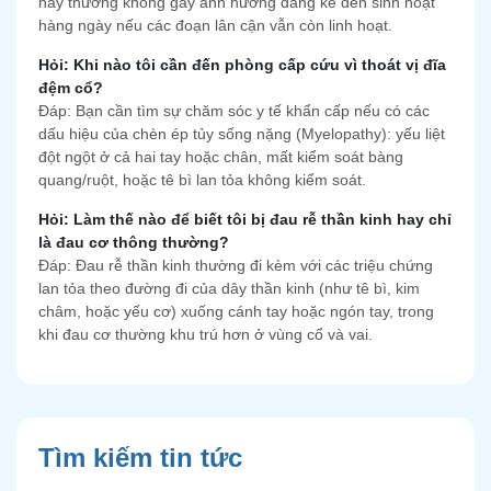
này thường không gây ảnh hưởng đáng kể đến sinh hoạt
hàng ngày nếu các đoạn lân cận vẫn còn linh hoạt.
Hỏi: Khi nào tôi cần đến phòng cấp cứu vì thoát vị đĩa
đệm cổ?
Đáp: Bạn cần tìm sự chăm sóc y tế khẩn cấp nếu có các
dấu hiệu của chèn ép tủy sống nặng (Myelopathy): yếu liệt
đột ngột ở cả hai tay hoặc chân, mất kiểm soát bàng
quang/ruột, hoặc tê bì lan tỏa không kiểm soát.
Hỏi: Làm thế nào để biết tôi bị đau rễ thần kinh hay chỉ
là đau cơ thông thường?
Đáp: Đau rễ thần kinh thường đi kèm với các triệu chứng
lan tỏa theo đường đi của dây thần kinh (như tê bì, kim
châm, hoặc yếu cơ) xuống cánh tay hoặc ngón tay, trong
khi đau cơ thường khu trú hơn ở vùng cổ và vai.
Tìm kiếm tin tức