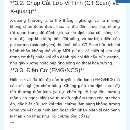
**3.2. Chụp Cắt Lớp Vi Tính (CT Scan) và
X-quang**
X-quang (thường là tư thế thẳng, nghiêng, và há miệng)
không chẩn đoán được thoát vị đĩa đệm trực tiếp, nhưng
rất quan trọng để đánh giá sự ổn định của cột sống cổ,
mức độ hẹp khe khớp liên đốt sống, và sự hiện diện của
gai xương (osteophytes) do thoái hóa. CT Scan hữu ích khi
bệnh nhân không thể chụp MRI (ví dụ: có thiết bị kim loại
trong cơ thể) hoặc khi cần đánh giá chi tiết cấu trúc xương,
như gãy xương hoặc hẹp ống sống do thoái hóa xương.
**3.3. Điện Cơ (EMG/NCS)**
Điện cơ và đo tốc độ dẫn truyền thần kinh (EMG/NCS) là
các xét nghiệm chức năng. Chúng giúp xác định mức độ
tổn thương thần kinh (ví dụ: chèn ép rễ hay tổn thương
thần kinh ngoại biên) và mức độ nghiêm trọng của sự chèn
ép, đặc biệt hữu ích khi triệu chứng lâm sàng không tương
xứng với kết quả hình ảnh hoặc cần phân biệt với các bệnh
lý thần kinh khác như Hội chứng ống cổ tay.
---