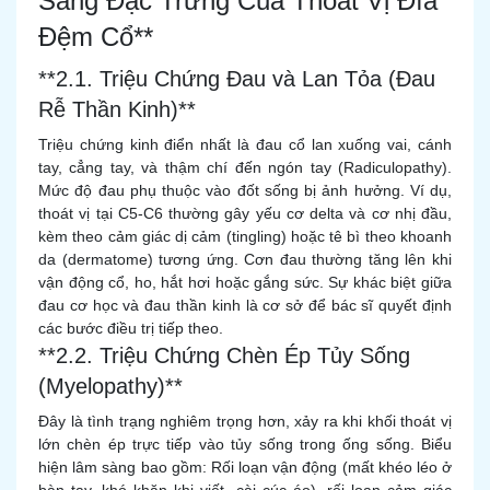
Sàng Đặc Trưng Của Thoát Vị Đĩa
Đệm Cổ**
**2.1. Triệu Chứng Đau và Lan Tỏa (Đau
Rễ Thần Kinh)**
Triệu chứng kinh điển nhất là đau cổ lan xuống vai, cánh
tay, cẳng tay, và thậm chí đến ngón tay (Radiculopathy).
Mức độ đau phụ thuộc vào đốt sống bị ảnh hưởng. Ví dụ,
thoát vị tại C5-C6 thường gây yếu cơ delta và cơ nhị đầu,
kèm theo cảm giác dị cảm (tingling) hoặc tê bì theo khoanh
da (dermatome) tương ứng. Cơn đau thường tăng lên khi
vận động cổ, ho, hắt hơi hoặc gắng sức. Sự khác biệt giữa
đau cơ học và đau thần kinh là cơ sở để bác sĩ quyết định
các bước điều trị tiếp theo.
**2.2. Triệu Chứng Chèn Ép Tủy Sống
(Myelopathy)**
Đây là tình trạng nghiêm trọng hơn, xảy ra khi khối thoát vị
lớn chèn ép trực tiếp vào tủy sống trong ống sống. Biểu
hiện lâm sàng bao gồm: Rối loạn vận động (mất khéo léo ở