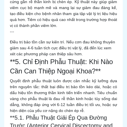
cứng gần rễ thần kinh bị chèn ép. Kỹ thuật này giúp giảm
viêm cục bộ mạnh mẽ và mang lại sự giảm đau đáng kể,
tạo điều kiện cho bệnh nhân tham gia tập vật lý trị liệu hiệu
quả hơn. Tiêm có hiệu quả cao nhất trong trường hợp thoát
vị có thành phần viêm lớn.
---
Điều trị bảo tồn cần sự kiên trì. Nếu cơn đau không thuyên
giảm sau 4-6 tuần tích cực điều trị vật lý, đã đến lúc xem
xét các phương pháp can thiệp sâu hơn.
**5. Chỉ Định Phẫu Thuật: Khi Nào
Cần Can Thiệp Ngoại Khoa?**
Quyết định phẫu thuật luôn được cân nhắc kỹ lưỡng dựa
trên nguyên tắc: thất bại điều trị bảo tồn kéo dài, hoặc có
dấu hiệu tổn thương thần kinh tiến triển nhanh. Tiêu chuẩn
vàng cho phẫu thuật là đau rễ thần kinh hoặc tủy sống dai
dẳng, không đáp ứng với 6-12 tuần điều trị tối ưu, hoặc sự
hiện diện của yếu cơ nặng do chèn ép rễ.
**5.1. Phẫu Thuật Giải Ép Qua Đường
Trước (Anterior Cervical Discectomy and