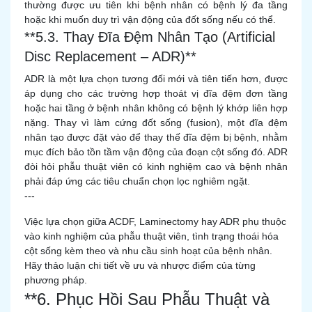
thường được ưu tiên khi bệnh nhân có bệnh lý đa tầng
hoặc khi muốn duy trì vận động của đốt sống nếu có thể.
**5.3. Thay Đĩa Đệm Nhân Tạo (Artificial
Disc Replacement – ADR)**
ADR là một lựa chọn tương đối mới và tiên tiến hơn, được
áp dụng cho các trường hợp thoát vị đĩa đệm đơn tầng
hoặc hai tầng ở bệnh nhân không có bệnh lý khớp liên hợp
nặng. Thay vì làm cứng đốt sống (fusion), một đĩa đệm
nhân tạo được đặt vào để thay thế đĩa đệm bị bệnh, nhằm
mục đích bảo tồn tầm vận động của đoạn cột sống đó. ADR
đòi hỏi phẫu thuật viên có kinh nghiệm cao và bệnh nhân
phải đáp ứng các tiêu chuẩn chọn lọc nghiêm ngặt.
---
Việc lựa chọn giữa ACDF, Laminectomy hay ADR phụ thuộc
vào kinh nghiệm của phẫu thuật viên, tình trạng thoái hóa
cột sống kèm theo và nhu cầu sinh hoạt của bệnh nhân.
Hãy thảo luận chi tiết về ưu và nhược điểm của từng
phương pháp.
**6. Phục Hồi Sau Phẫu Thuật và