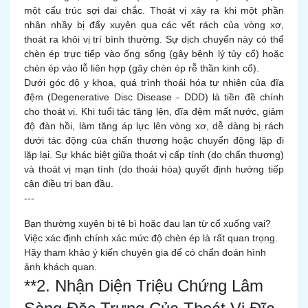
một cấu trúc sợi dai chắc. Thoát vị xảy ra khi một phần
nhân nhầy bị đẩy xuyên qua các vết rách của vòng xơ,
thoát ra khỏi vị trí bình thường. Sự dịch chuyển này có thể
chèn ép trực tiếp vào ống sống (gây bệnh lý tủy cổ) hoặc
chèn ép vào lỗ liên hợp (gây chèn ép rễ thần kinh cổ).
Dưới góc độ y khoa, quá trình thoái hóa tự nhiên của đĩa
đệm (Degenerative Disc Disease - DDD) là tiền đề chính
cho thoát vị. Khi tuổi tác tăng lên, đĩa đệm mất nước, giảm
độ đàn hồi, làm tăng áp lực lên vòng xơ, dễ dàng bị rách
dưới tác động của chấn thương hoặc chuyển động lặp đi
lặp lại. Sự khác biệt giữa thoát vị cấp tính (do chấn thương)
và thoát vị mạn tính (do thoái hóa) quyết định hướng tiếp
cận điều trị ban đầu.
---
Bạn thường xuyên bị tê bì hoặc đau lan từ cổ xuống vai?
Việc xác định chính xác mức độ chèn ép là rất quan trọng.
Hãy tham khảo ý kiến chuyên gia để có chẩn đoán hình
ảnh khách quan.
**2. Nhận Diện Triệu Chứng Lâm