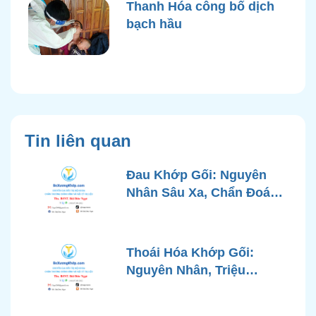
Thanh Hóa công bố dịch
bạch hầu
Tin liên quan
Đau Khớp Gối: Nguyên
Nhân Sâu Xa, Chẩn Đoán
Chính Xác và Phương
Pháp Điều Trị Tiên Tiến Từ
Góc Nhìn Bác Sĩ Xương
Thoái Hóa Khớp Gối:
Khớp
Nguyên Nhân, Triệu
Chứng, Chẩn Đoán và Các
Phương Pháp Điều Trị