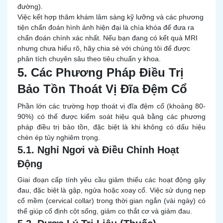
đường).
Việc kết hợp thăm khám lâm sàng kỹ lưỡng và các phương
tiện chẩn đoán hình ảnh hiện đại là chìa khóa để đưa ra
chẩn đoán chính xác nhất. Nếu bạn đang có kết quả MRI
nhưng chưa hiểu rõ, hãy chia sẻ với chúng tôi để được
phân tích chuyên sâu theo tiêu chuẩn y khoa.
5. Các Phương Pháp Điều Trị
Bảo Tồn Thoát Vị Đĩa Đệm Cổ
Phần lớn các trường hợp thoát vị đĩa đệm cổ (khoảng 80-
90%) có thể được kiểm soát hiệu quả bằng các phương
pháp điều trị bảo tồn, đặc biệt là khi không có dấu hiệu
chèn ép tủy nghiêm trọng.
5.1. Nghỉ Ngơi và Điều Chỉnh Hoạt
Động
Giai đoạn cấp tính yêu cầu giảm thiểu các hoạt động gây
đau, đặc biệt là gập, ngửa hoặc xoay cổ. Việc sử dụng nẹp
cổ mềm (cervical collar) trong thời gian ngắn (vài ngày) có
thể giúp cố định cột sống, giảm co thắt cơ và giảm đau.