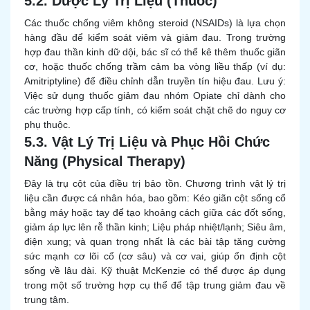
5.2. Dược Lý Trị Liệu (Thuốc)
Các thuốc chống viêm không steroid (NSAIDs) là lựa chọn
hàng đầu để kiểm soát viêm và giảm đau. Trong trường
hợp đau thần kinh dữ dội, bác sĩ có thể kê thêm thuốc giãn
cơ, hoặc thuốc chống trầm cảm ba vòng liều thấp (ví dụ:
Amitriptyline) để điều chỉnh dẫn truyền tín hiệu đau. Lưu ý:
Việc sử dụng thuốc giảm đau nhóm Opiate chỉ dành cho
các trường hợp cấp tính, có kiểm soát chặt chẽ do nguy cơ
phụ thuộc.
5.3. Vật Lý Trị Liệu và Phục Hồi Chức
Năng (Physical Therapy)
Đây là trụ cột của điều trị bảo tồn. Chương trình vật lý trị
liệu cần được cá nhân hóa, bao gồm: Kéo giãn cột sống cổ
bằng máy hoặc tay để tạo khoảng cách giữa các đốt sống,
giảm áp lực lên rễ thần kinh; Liệu pháp nhiệt/lạnh; Siêu âm,
điện xung; và quan trọng nhất là các bài tập tăng cường
sức mạnh cơ lõi cổ (cơ sâu) và cơ vai, giúp ổn định cột
sống về lâu dài. Kỹ thuật McKenzie có thể được áp dụng
trong một số trường hợp cụ thể để tập trung giảm đau về
trung tâm.