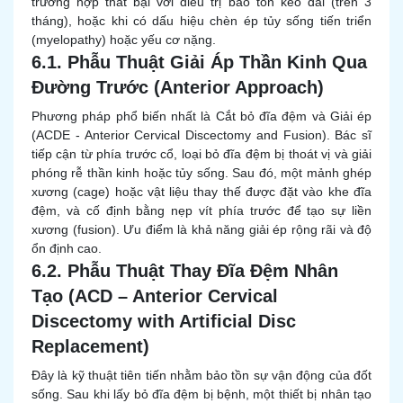
trường hợp thất bại với điều trị bảo tồn kéo dài (trên 3
tháng), hoặc khi có dấu hiệu chèn ép tủy sống tiến triển
(myelopathy) hoặc yếu cơ nặng.
6.1. Phẫu Thuật Giải Áp Thần Kinh Qua
Đường Trước (Anterior Approach)
Phương pháp phổ biến nhất là Cắt bỏ đĩa đệm và Giải ép
(ACDE - Anterior Cervical Discectomy and Fusion). Bác sĩ
tiếp cận từ phía trước cổ, loại bỏ đĩa đệm bị thoát vị và giải
phóng rễ thần kinh hoặc tủy sống. Sau đó, một mảnh ghép
xương (cage) hoặc vật liệu thay thế được đặt vào khe đĩa
đệm, và cố định bằng nẹp vít phía trước để tạo sự liền
xương (fusion). Ưu điểm là khả năng giải ép rộng rãi và độ
ổn định cao.
6.2. Phẫu Thuật Thay Đĩa Đệm Nhân
Tạo (ACD – Anterior Cervical
Discectomy with Artificial Disc
Replacement)
Đây là kỹ thuật tiên tiến nhằm bảo tồn sự vận động của đốt
sống. Sau khi lấy bỏ đĩa đệm bị bệnh, một thiết bị nhân tạo