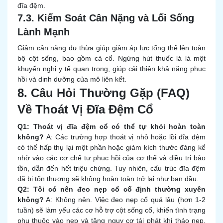
đĩa đệm.
7.3. Kiểm Soát Cân Nặng và Lối Sống
Lành Mạnh
Giảm cân nặng dư thừa giúp giảm áp lực tổng thể lên toàn
bộ cột sống, bao gồm cả cổ. Ngừng hút thuốc lá là một
khuyến nghị y tế quan trọng, giúp cải thiện khả năng phục
hồi và dinh dưỡng của mô liên kết.
8. Câu Hỏi Thường Gặp (FAQ)
Về Thoát Vị Đĩa Đệm Cổ
Q1: Thoát vị đĩa đệm cổ có thể tự khỏi hoàn toàn
không?
A: Các trường hợp thoát vị nhỏ hoặc lồi đĩa đệm
có thể hấp thụ lại một phần hoặc giảm kích thước đáng kể
nhờ vào các cơ chế tự phục hồi của cơ thể và điều trị bảo
tồn, dẫn đến hết triệu chứng. Tuy nhiên, cấu trúc đĩa đệm
đã bị tổn thương sẽ không hoàn toàn trở lại như ban đầu.
Q2: Tôi có nên đeo nẹp cổ cố định thường xuyên
không?
A: Không nên. Việc đeo nẹp cổ quá lâu (hơn 1-2
tuần) sẽ làm yếu các cơ hỗ trợ cột sống cổ, khiến tình trạng
phụ thuộc vào nẹp và tăng nguy cơ tái phát khi tháo nẹp.