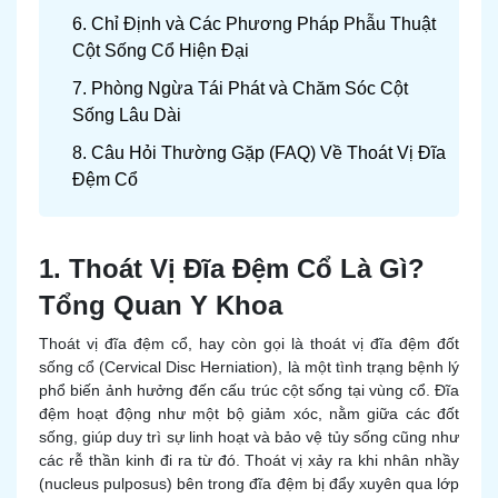
6. Chỉ Định và Các Phương Pháp Phẫu Thuật
Cột Sống Cổ Hiện Đại
7. Phòng Ngừa Tái Phát và Chăm Sóc Cột
Sống Lâu Dài
8. Câu Hỏi Thường Gặp (FAQ) Về Thoát Vị Đĩa
Đệm Cổ
1. Thoát Vị Đĩa Đệm Cổ Là Gì?
Tổng Quan Y Khoa
Thoát vị đĩa đệm cổ, hay còn gọi là thoát vị đĩa đệm đốt
sống cổ (Cervical Disc Herniation), là một tình trạng bệnh lý
phổ biến ảnh hưởng đến cấu trúc cột sống tại vùng cổ. Đĩa
đệm hoạt động như một bộ giảm xóc, nằm giữa các đốt
sống, giúp duy trì sự linh hoạt và bảo vệ tủy sống cũng như
các rễ thần kinh đi ra từ đó. Thoát vị xảy ra khi nhân nhầy
(nucleus pulposus) bên trong đĩa đệm bị đẩy xuyên qua lớp