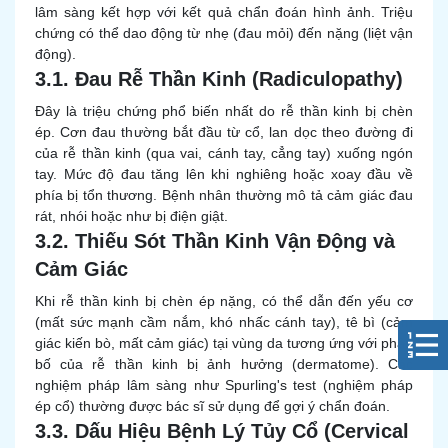
lâm sàng kết hợp với kết quả chẩn đoán hình ảnh. Triệu
chứng có thể dao động từ nhẹ (đau mỏi) đến nặng (liệt vận
động).
3.1. Đau Rễ Thần Kinh (Radiculopathy)
Đây là triệu chứng phổ biến nhất do rễ thần kinh bị chèn
ép. Cơn đau thường bắt đầu từ cổ, lan dọc theo đường đi
của rễ thần kinh (qua vai, cánh tay, cẳng tay) xuống ngón
tay. Mức độ đau tăng lên khi nghiêng hoặc xoay đầu về
phía bị tổn thương. Bệnh nhân thường mô tả cảm giác đau
rát, nhói hoặc như bị điện giật.
3.2. Thiếu Sót Thần Kinh Vận Động và
Cảm Giác
Khi rễ thần kinh bị chèn ép nặng, có thể dẫn đến yếu cơ
(mất sức mạnh cầm nắm, khó nhấc cánh tay), tê bì (cảm
giác kiến bò, mất cảm giác) tại vùng da tương ứng với phân
bố của rễ thần kinh bị ảnh hưởng (dermatome). Các
nghiệm pháp lâm sàng như Spurling's test (nghiệm pháp
ép cổ) thường được bác sĩ sử dụng để gợi ý chẩn đoán.
3.3. Dấu Hiệu Bệnh Lý Tủy Cổ (Cervical