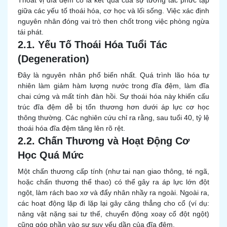
Thoát vị đĩa đệm cổ là kết quả của sự tương tác phức tạp
giữa các yếu tố thoái hóa, cơ học và lối sống. Việc xác định
nguyên nhân đóng vai trò then chốt trong việc phòng ngừa
tái phát.
2.1. Yếu Tố Thoái Hóa Tuổi Tác
(Degeneration)
Đây là nguyên nhân phổ biến nhất. Quá trình lão hóa tự
nhiên làm giảm hàm lượng nước trong đĩa đệm, làm đĩa
chai cứng và mất tính đàn hồi. Sự thoái hóa này khiến cấu
trúc đĩa đệm dễ bị tổn thương hơn dưới áp lực cơ học
thông thường. Các nghiên cứu chỉ ra rằng, sau tuổi 40, tỷ lệ
thoái hóa đĩa đệm tăng lên rõ rệt.
2.2. Chấn Thương và Hoạt Động Cơ
Học Quá Mức
Một chấn thương cấp tính (như tai nạn giao thông, té ngã,
hoặc chấn thương thể thao) có thể gây ra áp lực lớn đột
ngột, làm rách bao xơ và đẩy nhân nhầy ra ngoài. Ngoài ra,
các hoạt động lặp đi lặp lại gây căng thẳng cho cổ (ví dụ:
nâng vật nặng sai tư thế, chuyển động xoay cổ đột ngột)
cũng góp phần vào sự suy yếu dần của đĩa đệm.