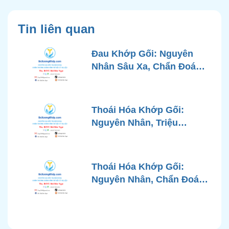
Tin liên quan
Đau Khớp Gối: Nguyên
Nhân Sâu Xa, Chẩn Đoán
Chính Xác và Phương
Pháp Điều Trị Tiên Tiến Từ
Góc Nhìn Bác Sĩ Xương
Thoái Hóa Khớp Gối:
Khớp
Nguyên Nhân, Triệu
Chứng, Chẩn Đoán và Các
Phương Pháp Điều Trị
Chuẩn Y Khoa
Thoái Hóa Khớp Gối:
Nguyên Nhân, Chẩn Đoán
Chính Xác và Phương
Pháp Điều Trị Bảo Tồn
Hiện Đại