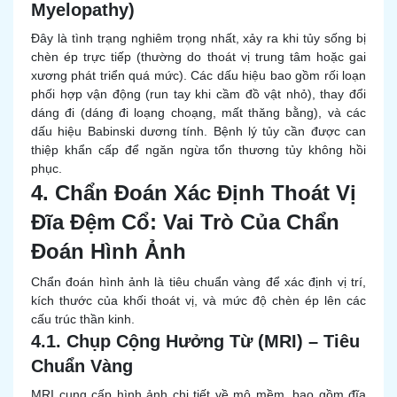
Myelopathy)
Đây là tình trạng nghiêm trọng nhất, xảy ra khi tủy sống bị
chèn ép trực tiếp (thường do thoát vị trung tâm hoặc gai
xương phát triển quá mức). Các dấu hiệu bao gồm rối loạn
phối hợp vận động (run tay khi cầm đồ vật nhỏ), thay đổi
dáng đi (dáng đi loạng choạng, mất thăng bằng), và các
dấu hiệu Babinski dương tính. Bệnh lý tủy cần được can
thiệp khẩn cấp để ngăn ngừa tổn thương tủy không hồi
phục.
4. Chẩn Đoán Xác Định Thoát Vị
Đĩa Đệm Cổ: Vai Trò Của Chẩn
Đoán Hình Ảnh
Chẩn đoán hình ảnh là tiêu chuẩn vàng để xác định vị trí,
kích thước của khối thoát vị, và mức độ chèn ép lên các
cấu trúc thần kinh.
4.1. Chụp Cộng Hưởng Từ (MRI) – Tiêu
Chuẩn Vàng
MRI cung cấp hình ảnh chi tiết về mô mềm, bao gồm đĩa