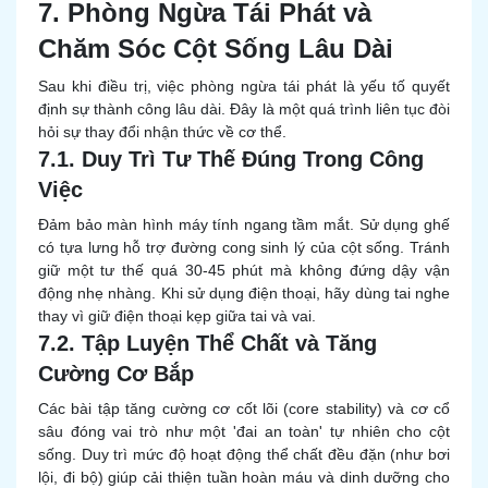
7. Phòng Ngừa Tái Phát và
Chăm Sóc Cột Sống Lâu Dài
Sau khi điều trị, việc phòng ngừa tái phát là yếu tố quyết
định sự thành công lâu dài. Đây là một quá trình liên tục đòi
hỏi sự thay đổi nhận thức về cơ thể.
7.1. Duy Trì Tư Thế Đúng Trong Công
Việc
Đảm bảo màn hình máy tính ngang tầm mắt. Sử dụng ghế
có tựa lưng hỗ trợ đường cong sinh lý của cột sống. Tránh
giữ một tư thế quá 30-45 phút mà không đứng dậy vận
động nhẹ nhàng. Khi sử dụng điện thoại, hãy dùng tai nghe
thay vì giữ điện thoại kẹp giữa tai và vai.
7.2. Tập Luyện Thể Chất và Tăng
Cường Cơ Bắp
Các bài tập tăng cường cơ cốt lõi (core stability) và cơ cổ
sâu đóng vai trò như một 'đai an toàn' tự nhiên cho cột
sống. Duy trì mức độ hoạt động thể chất đều đặn (như bơi
lội, đi bộ) giúp cải thiện tuần hoàn máu và dinh dưỡng cho