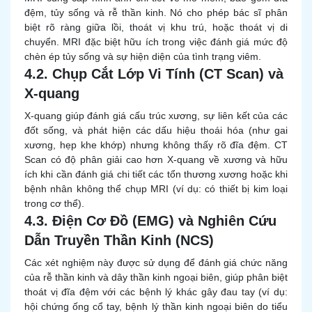
đệm, tủy sống và rễ thần kinh. Nó cho phép bác sĩ phân
biệt rõ ràng giữa lồi, thoát vị khu trú, hoặc thoát vị di
chuyển. MRI đặc biệt hữu ích trong việc đánh giá mức độ
chèn ép tủy sống và sự hiện diện của tình trạng viêm.
4.2. Chụp Cắt Lớp Vi Tính (CT Scan) và
X-quang
X-quang giúp đánh giá cấu trúc xương, sự liên kết của các
đốt sống, và phát hiện các dấu hiệu thoái hóa (như gai
xương, hẹp khe khớp) nhưng không thấy rõ đĩa đệm. CT
Scan có độ phân giải cao hơn X-quang về xương và hữu
ích khi cần đánh giá chi tiết các tổn thương xương hoặc khi
bệnh nhân không thể chụp MRI (ví dụ: có thiết bị kim loại
trong cơ thể).
4.3. Điện Cơ Đồ (EMG) và Nghiên Cứu
Dẫn Truyền Thần Kinh (NCS)
Các xét nghiệm này được sử dụng để đánh giá chức năng
của rễ thần kinh và dây thần kinh ngoại biên, giúp phân biệt
thoát vị đĩa đệm với các bệnh lý khác gây đau tay (ví dụ:
hội chứng ống cổ tay, bệnh lý thần kinh ngoại biên do tiểu