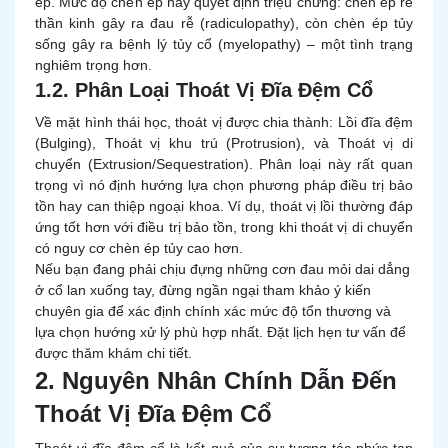
ép. Mức độ chèn ép này quyết định triệu chứng: chèn ép rễ
thần kinh gây ra đau rễ (radiculopathy), còn chèn ép tủy
sống gây ra bệnh lý tủy cổ (myelopathy) – một tình trạng
nghiêm trọng hơn.
1.2. Phân Loại Thoát Vị Đĩa Đệm Cổ
Về mặt hình thái học, thoát vị được chia thành: Lồi đĩa đệm
(Bulging), Thoát vị khu trú (Protrusion), và Thoát vị di
chuyển (Extrusion/Sequestration). Phân loại này rất quan
trọng vì nó định hướng lựa chọn phương pháp điều trị bảo
tồn hay can thiệp ngoại khoa. Ví dụ, thoát vị lồi thường đáp
ứng tốt hơn với điều trị bảo tồn, trong khi thoát vị di chuyển
có nguy cơ chèn ép tủy cao hơn.
Nếu bạn đang phải chịu đựng những cơn đau mỏi dai dẳng
ở cổ lan xuống tay, đừng ngần ngại tham khảo ý kiến
chuyên gia để xác định chính xác mức độ tổn thương và
lựa chọn hướng xử lý phù hợp nhất. Đặt lịch hẹn tư vấn để
được thăm khám chi tiết.
2. Nguyên Nhân Chính Dẫn Đến
Thoát Vị Đĩa Đệm Cổ