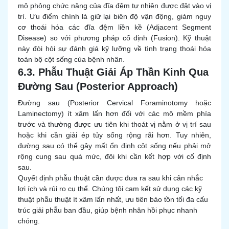
mô phỏng chức năng của đĩa đệm tự nhiên được đặt vào vị
trí. Ưu điểm chính là giữ lại biên độ vận động, giảm nguy
cơ thoái hóa các đĩa đệm liền kề (Adjacent Segment
Disease) so với phương pháp cố định (Fusion). Kỹ thuật
này đòi hỏi sự đánh giá kỹ lưỡng về tình trạng thoái hóa
toàn bộ cột sống của bệnh nhân.
6.3. Phẫu Thuật Giải Áp Thần Kinh Qua
Đường Sau (Posterior Approach)
Đường sau (Posterior Cervical Foraminotomy hoặc
Laminectomy) ít xâm lấn hơn đối với các mô mềm phía
trước và thường được ưu tiên khi thoát vị nằm ở vị trí sau
hoặc khi cần giải ép tủy sống rộng rãi hơn. Tuy nhiên,
đường sau có thể gây mất ổn định cột sống nếu phải mở
rộng cung sau quá mức, đôi khi cần kết hợp với cố định
sau.
Quyết định phẫu thuật cần được đưa ra sau khi cân nhắc
lợi ích và rủi ro cụ thể. Chúng tôi cam kết sử dụng các kỹ
thuật phẫu thuật ít xâm lấn nhất, ưu tiên bảo tồn tối đa cấu
trúc giải phẫu ban đầu, giúp bệnh nhân hồi phục nhanh
chóng.