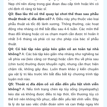
Nẹp chỉ nên dùng trong giai đoạn đau cấp tính hoặc khi có
chỉ định rõ ràng từ bác sĩ.
Q3: Bao lâu thì có thể quay lại chơi thể thao sau phẫu
thuật thoát vị đĩa đệm cổ?
A: Điều này phụ thuộc vào loại
phẫu thuật và tốc độ lành xương. Thông thường, các hoạt
động nhẹ nhàng có thể bắt đầu sau 4-6 tuần. Các môn thể
thao đối kháng hoặc có va chạm mạnh cần được trì hoãn ít
nhất 3-6 tháng và phải có sự cho phép của bác sĩ phẫu
thuật.
Q4: Có bài tập nào giúp kéo giãn cổ an toàn tại nhà
không?
A: Các bài tập kéo giãn nhẹ nhàng như nghiêng tai
về phía vai (kéo căng cơ thang) hoặc cằm thu về phía sau
(chin tuck) thường được khuyến nghị, nhưng cần thực hiện
chậm rãi, không gây đau. Luôn tham khảo ý kiến chuyên
gia vật lý trị liệu trước khi bắt đầu bất kỳ chương trình tập
luyện mới nào.
Q5: Thoát vị đĩa đệm cổ có dẫn đến yếu liệt vĩnh viễn
không?
A: Nếu tình trạng chèn ép tủy sống (myelopathy)
kéo dài và không được điều trị kịp thời, tổn thương tủy có
thể trở nên không hồi phục, dẫn đến yếu liệt vĩnh viễn. Đây
là lý do tại sao việc chẩn đoán sớm và can thiệp ngay khi