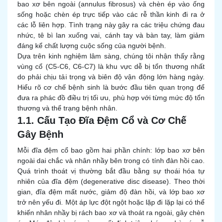
bao xơ bên ngoài (annulus fibrosus) và chèn ép vào ống
sống hoặc chèn ép trực tiếp vào các rễ thần kinh đi ra ở
các lỗ liên hợp. Tình trạng này gây ra các triệu chứng đau
nhức, tê bì lan xuống vai, cánh tay và bàn tay, làm giảm
đáng kể chất lượng cuộc sống của người bệnh.
Dựa trên kinh nghiệm lâm sàng, chúng tôi nhận thấy rằng
vùng cổ (C5-C6, C6-C7) là khu vực dễ bị tổn thương nhất
do phải chịu tải trọng và biên độ vận động lớn hàng ngày.
Hiểu rõ cơ chế bệnh sinh là bước đầu tiên quan trọng để
đưa ra phác đồ điều trị tối ưu, phù hợp với từng mức độ tổn
thương và thể trạng bệnh nhân.
1.1. Cấu Tạo Đĩa Đệm Cổ và Cơ Chế
Gây Bệnh
Mỗi đĩa đệm cổ bao gồm hai phần chính: lớp bao xơ bên
ngoài dai chắc và nhân nhầy bên trong có tính đàn hồi cao.
Quá trình thoát vị thường bắt đầu bằng sự thoái hóa tự
nhiên của đĩa đệm (degenerative disc disease). Theo thời
gian, đĩa đệm mất nước, giảm độ đàn hồi, và lớp bao xơ
trở nên yếu đi. Một áp lực đột ngột hoặc lặp đi lặp lại có thể
khiến nhân nhầy bị rách bao xơ và thoát ra ngoài, gây chèn