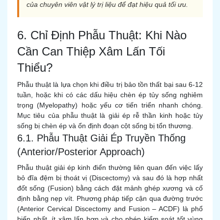
của chuyên viên vật lý trị liệu để đạt hiệu quả tối ưu.
6. Chỉ Định Phẫu Thuật: Khi Nào
Cần Can Thiệp Xâm Lấn Tối
Thiểu?
Phẫu thuật là lựa chọn khi điều trị bảo tồn thất bại sau 6-12
tuần, hoặc khi có các dấu hiệu chèn ép tủy sống nghiêm
trọng (Myelopathy) hoặc yếu cơ tiến triển nhanh chóng.
Mục tiêu của phẫu thuật là giải ép rễ thần kinh hoặc tủy
sống bị chèn ép và ổn định đoạn cột sống bị tổn thương.
6.1. Phẫu Thuật Giải Ép Truyền Thống
(Anterior/Posterior Approach)
Phẫu thuật giải ép kinh điển thường liên quan đến việc lấy
bỏ đĩa đệm bị thoát vị (Discectomy) và sau đó là hợp nhất
đốt sống (Fusion) bằng cách đặt mảnh ghép xương và cố
định bằng nẹp vít. Phương pháp tiếp cận qua đường trước
(Anterior Cervical Discectomy and Fusion – ACDF) là phổ
biến nhất, ít xâm lấn hơn và cho phép kiểm soát tốt vùng