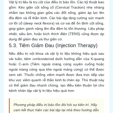
Vật lý trị liệu là trụ cột của điều trị bảo tồn. Các kỹ thuật bao
gồm: Kéo giãn cột sống cổ (Cervical Traction) nhẹ nhàng
nhằm tạo không gian giữa các đốt sống, giảm áp lực lên
đĩa đệm và rễ thần kinh. Các bài tập tăng cường sức mạnh
cơ lõi cổ (deep neck flexors) và cơ vai để ổn định cột sống,
giúp giảm gánh nặng lên đĩa đệm bị tổn thương. Liệu pháp
nhiệt, siêu âm, hoặc kích thích điện (TENS) cũng được áp
dụng để giảm đau và thư giãn cơ.
5.3. Tiêm Giảm Đau (Injection Therapy)
Nếu điều trị nội khoa và vật lý trị liệu không hiệu quả sau
vài tuần, tiêm corticosteroid dưới hướng dẫn của X-quang
hoặc C-arm (Tiêm ngoài màng cứng xuyên cuống hoặc
ngoài màng cứng qua khe ngoài màng cứng) có thể được
xem xét. Thuốc chống viêm mạnh được đưa trực tiếp vào
khu vực viêm quanh rễ thần kinh bị chèn ép. Thủ thuật này
có thể giảm đau nhanh chóng, tạo điều kiện thuận lợi cho
bệnh nhân tập vật lý trị liệu hiệu quả hơn.
Phương pháp điều trị bảo tồn đòi hỏi sự kiên trì. Hãy
cam kết thực hiện các bài tập tại nhà theo hướng dẫn