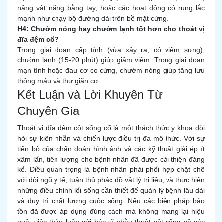
nâng vật nặng bằng tay, hoặc các hoạt động có rung lắc
mạnh như chạy bộ đường dài trên bề mặt cứng.
H4: Chườm nóng hay chườm lạnh tốt hơn cho thoát vị
đĩa đệm cổ?
Trong giai đoạn cấp tính (vừa xảy ra, có viêm sưng),
chườm lạnh (15-20 phút) giúp giảm viêm. Trong giai đoạn
mạn tính hoặc đau cơ co cứng, chườm nóng giúp tăng lưu
thông máu và thư giãn cơ.
Kết Luận và Lời Khuyên Từ
Chuyên Gia
Thoát vị đĩa đệm cột sống cổ là một thách thức y khoa đòi
hỏi sự kiên nhẫn và chiến lược điều trị đa mô thức. Với sự
tiến bộ của chẩn đoán hình ảnh và các kỹ thuật giải ép ít
xâm lấn, tiên lượng cho bệnh nhân đã được cải thiện đáng
kể. Điều quan trọng là bệnh nhân phải phối hợp chặt chẽ
với đội ngũ y tế, tuân thủ phác đồ vật lý trị liệu, và thực hiện
những điều chỉnh lối sống cần thiết để quản lý bệnh lâu dài
và duy trì chất lượng cuộc sống. Nếu các biện pháp bảo
tồn đã được áp dụng đúng cách mà không mang lại hiệu
quả, việc thảo luận với bác sĩ phẫu thuật cột sống về các