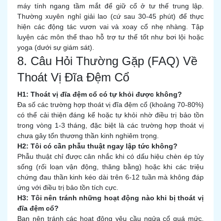
máy tính ngang tầm mắt để giữ cổ ở tư thế trung lập.
Thường xuyên nghỉ giải lao (cứ sau 30-45 phút) để thực
hiện các động tác vươn vai và xoay cổ nhẹ nhàng. Tập
luyện các môn thể thao hỗ trợ tư thế tốt như bơi lội hoặc
yoga (dưới sự giám sát).
8. Câu Hỏi Thường Gặp (FAQ) Về
Thoát Vị Đĩa Đệm Cổ
H1: Thoát vị đĩa đệm cổ có tự khỏi được không?
Đa số các trường hợp thoát vị đĩa đệm cổ (khoảng 70-80%)
có thể cải thiện đáng kể hoặc tự khỏi nhờ điều trị bảo tồn
trong vòng 1-3 tháng, đặc biệt là các trường hợp thoát vị
chưa gây tổn thương thần kinh nghiêm trọng.
H2: Tôi có cần phẫu thuật ngay lập tức không?
Phẫu thuật chỉ được cân nhắc khi có dấu hiệu chèn ép tủy
sống (rối loạn vận động, thăng bằng) hoặc khi các triệu
chứng đau thần kinh kéo dài trên 6-12 tuần mà không đáp
ứng với điều trị bảo tồn tích cực.
H3: Tôi nên tránh những hoạt động nào khi bị thoát vị
đĩa đệm cổ?
Bạn nên tránh các hoạt động yêu cầu ngửa cổ quá mức,