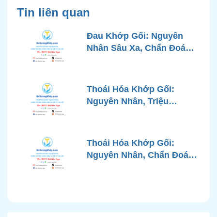
Tin liên quan
Đau Khớp Gối: Nguyên
Nhân Sâu Xa, Chẩn Đoán
Chính Xác và Phương
Pháp Điều Trị Tiên Tiến Từ
Góc Nhìn Bác Sĩ Xương
Thoái Hóa Khớp Gối:
Khớp
Nguyên Nhân, Triệu
Chứng, Chẩn Đoán và Các
Phương Pháp Điều Trị
Chuẩn Y Khoa
Thoái Hóa Khớp Gối:
Nguyên Nhân, Chẩn Đoán
Chính Xác và Phương
Pháp Điều Trị Bảo Tồn
Hiện Đại