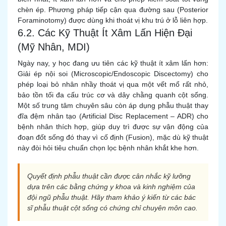
chèn ép. Phương pháp tiếp cận qua đường sau (Posterior
Foraminotomy) được dùng khi thoát vị khu trú ở lỗ liên hợp.
6.2. Các Kỹ Thuật Ít Xâm Lấn Hiện Đại
(Mỹ Nhân, MDI)
Ngày nay, y học đang ưu tiên các kỹ thuật ít xâm lấn hơn:
Giải ép nội soi (Microscopic/Endoscopic Discectomy) cho
phép loại bỏ nhân nhầy thoát vị qua một vết mổ rất nhỏ,
bảo tồn tối đa cấu trúc cơ và dây chằng quanh cột sống.
Một số trung tâm chuyên sâu còn áp dụng phẫu thuật thay
đĩa đệm nhân tạo (Artificial Disc Replacement – ADR) cho
bệnh nhân thích hợp, giúp duy trì được sự vận động của
đoạn đốt sống đó thay vì cố định (Fusion), mặc dù kỹ thuật
này đòi hỏi tiêu chuẩn chọn lọc bệnh nhân khắt khe hơn.
Quyết định phẫu thuật cần được cân nhắc kỹ lưỡng
dựa trên các bằng chứng y khoa và kinh nghiệm của
đội ngũ phẫu thuật. Hãy tham khảo ý kiến từ các bác
sĩ phẫu thuật cột sống có chứng chỉ chuyên môn cao.