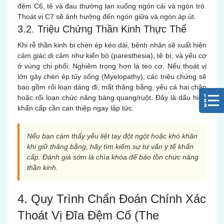
đệm C6, tê và đau thường lan xuống ngón cái và ngón trỏ.
Thoát vị C7 sẽ ảnh hưởng đến ngón giữa và ngón áp út.
3.2. Triệu Chứng Thần Kinh Thực Thể
Khi rễ thần kinh bị chèn ép kéo dài, bệnh nhân sẽ xuất hiện
cảm giác dị cảm như kiến bò (paresthesia), tê bì, và yếu cơ
ở vùng chi phối. Nghiêm trọng hơn là teo cơ. Nếu thoát vị
lớn gây chèn ép tủy sống (Myelopathy), các triệu chứng sẽ
bao gồm rối loạn dáng đi, mất thăng bằng, yếu cả hai chân
hoặc rối loạn chức năng bàng quang/ruột. Đây là dấu hiệu
khẩn cấp cần can thiệp ngay lập tức.
Nếu bạn cảm thấy yếu liệt tay đột ngột hoặc khó khăn
khi giữ thăng bằng, hãy tìm kiếm sự tư vấn y tế khẩn
cấp. Đánh giá sớm là chìa khóa để bảo tồn chức năng
thần kinh.
4. Quy Trình Chẩn Đoán Chính Xác
Thoát Vị Đĩa Đệm Cổ (The