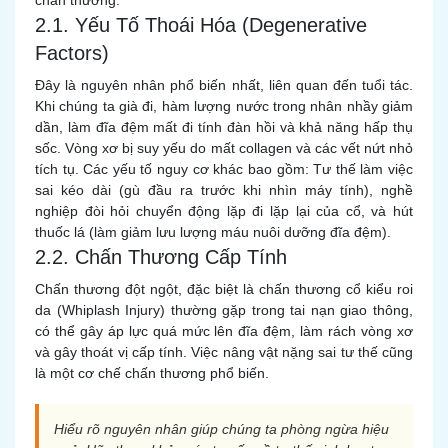
chấn thương.
2.1. Yếu Tố Thoái Hóa (Degenerative
Factors)
Đây là nguyên nhân phổ biến nhất, liên quan đến tuổi tác.
Khi chúng ta già đi, hàm lượng nước trong nhân nhầy giảm
dần, làm đĩa đệm mất đi tính đàn hồi và khả năng hấp thụ
sốc. Vòng xơ bị suy yếu do mất collagen và các vết nứt nhỏ
tích tụ. Các yếu tố nguy cơ khác bao gồm: Tư thế làm việc
sai kéo dài (gù đầu ra trước khi nhìn máy tính), nghề
nghiệp đòi hỏi chuyển động lặp đi lặp lại của cổ, và hút
thuốc lá (làm giảm lưu lượng máu nuôi dưỡng đĩa đệm).
2.2. Chấn Thương Cấp Tính
Chấn thương đột ngột, đặc biệt là chấn thương cổ kiểu roi
da (Whiplash Injury) thường gặp trong tai nạn giao thông,
có thể gây áp lực quá mức lên đĩa đệm, làm rách vòng xơ
và gây thoát vị cấp tính. Việc nâng vật nặng sai tư thế cũng
là một cơ chế chấn thương phổ biến.
Hiểu rõ nguyên nhân giúp chúng ta phòng ngừa hiệu