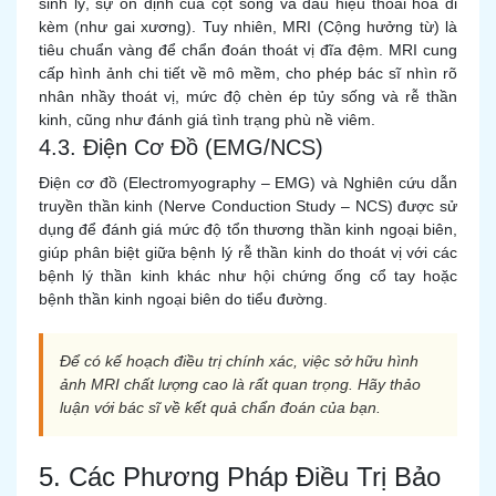
sinh lý, sự ổn định của cột sống và dấu hiệu thoái hóa đi
kèm (như gai xương). Tuy nhiên, MRI (Cộng hưởng từ) là
tiêu chuẩn vàng để chẩn đoán thoát vị đĩa đệm. MRI cung
cấp hình ảnh chi tiết về mô mềm, cho phép bác sĩ nhìn rõ
nhân nhầy thoát vị, mức độ chèn ép tủy sống và rễ thần
kinh, cũng như đánh giá tình trạng phù nề viêm.
4.3. Điện Cơ Đồ (EMG/NCS)
Điện cơ đồ (Electromyography – EMG) và Nghiên cứu dẫn
truyền thần kinh (Nerve Conduction Study – NCS) được sử
dụng để đánh giá mức độ tổn thương thần kinh ngoại biên,
giúp phân biệt giữa bệnh lý rễ thần kinh do thoát vị với các
bệnh lý thần kinh khác như hội chứng ống cổ tay hoặc
bệnh thần kinh ngoại biên do tiểu đường.
Để có kế hoạch điều trị chính xác, việc sở hữu hình
ảnh MRI chất lượng cao là rất quan trọng. Hãy thảo
luận với bác sĩ về kết quả chẩn đoán của bạn.
5. Các Phương Pháp Điều Trị Bảo