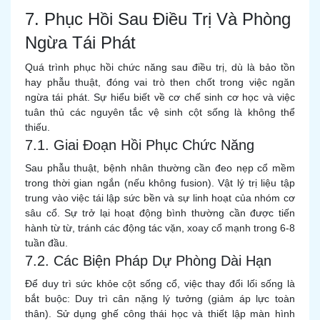
7. Phục Hồi Sau Điều Trị Và Phòng
Ngừa Tái Phát
Quá trình phục hồi chức năng sau điều trị, dù là bảo tồn
hay phẫu thuật, đóng vai trò then chốt trong việc ngăn
ngừa tái phát. Sự hiểu biết về cơ chế sinh cơ học và việc
tuân thủ các nguyên tắc vệ sinh cột sống là không thể
thiếu.
7.1. Giai Đoạn Hồi Phục Chức Năng
Sau phẫu thuật, bệnh nhân thường cần đeo nẹp cổ mềm
trong thời gian ngắn (nếu không fusion). Vật lý trị liệu tập
trung vào việc tái lập sức bền và sự linh hoạt của nhóm cơ
sâu cổ. Sự trở lại hoạt động bình thường cần được tiến
hành từ từ, tránh các động tác vặn, xoay cổ mạnh trong 6-8
tuần đầu.
7.2. Các Biện Pháp Dự Phòng Dài Hạn
Để duy trì sức khỏe cột sống cổ, việc thay đổi lối sống là
bắt buộc: Duy trì cân nặng lý tưởng (giảm áp lực toàn
thân). Sử dụng ghế công thái học và thiết lập màn hình