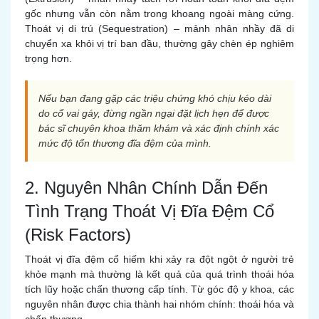
gốc nhưng vẫn còn nằm trong khoang ngoài màng cứng.
Thoát vị di trú (Sequestration) – mảnh nhân nhầy đã di
chuyển xa khỏi vị trí ban đầu, thường gây chèn ép nghiêm
trọng hơn.
Nếu bạn đang gặp các triệu chứng khó chịu kéo dài
do cổ vai gáy, đừng ngần ngại đặt lịch hẹn để được
bác sĩ chuyên khoa thăm khám và xác định chính xác
mức độ tổn thương đĩa đệm của mình.
2. Nguyên Nhân Chính Dẫn Đến
Tình Trạng Thoát Vị Đĩa Đệm Cổ
(Risk Factors)
Thoát vị đĩa đệm cổ hiếm khi xảy ra đột ngột ở người trẻ
khỏe mạnh mà thường là kết quả của quá trình thoái hóa
tích lũy hoặc chấn thương cấp tính. Từ góc độ y khoa, các
nguyên nhân được chia thành hai nhóm chính: thoái hóa và