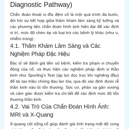
Diagnostic Pathway)
Chẩn đoán thoát vị đĩa đệm cổ là một quá trình đa bước,
đòi hỏi sự kết hợp giữa thăm khám lâm sàng kỹ lưỡng và
các phương tiện chẩn đoán hình ảnh hiện đại để xác định
vị trí, mức độ chèn ép và loại trừ các bệnh lý khác (như u,
nhiễm trùng).
4.1. Thăm Khám Lâm Sàng và Các
Nghiệm Pháp Đặc Hiệu
Bác sĩ sẽ đánh giá tiền sử bệnh, kiểm tra phạm vi chuyển
động của cổ, và thực hiện các nghiệm pháp định vị thần
kinh như Spurling's Test (áp lực dọc trục khi nghiêng đầu)
để tái tạo triệu chứng đau lan tỏa, qua đó xác định được rễ
thần kinh nào bị tổn thương. Sức cơ, phản xạ gân xương
và cảm giác được kiểm tra chi tiết để xác định mức độ tổn
thương thần kinh.
4.2. Vai Trò Của Chẩn Đoán Hình Ảnh:
MRI và X-Quang
X-quang cột sống cổ giúp đánh giá tình trạng mất độ cong