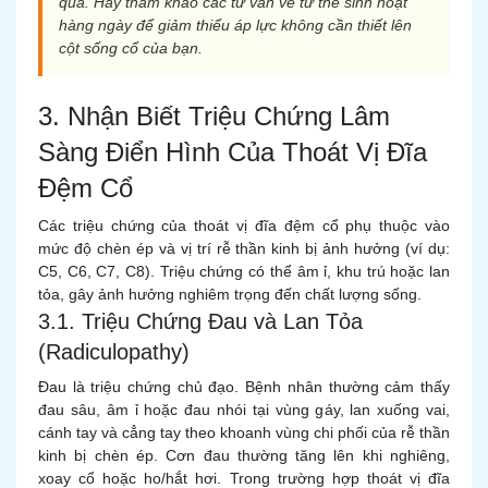
quả. Hãy tham khảo các tư vấn về tư thế sinh hoạt
hàng ngày để giảm thiểu áp lực không cần thiết lên
cột sống cổ của bạn.
3. Nhận Biết Triệu Chứng Lâm
Sàng Điển Hình Của Thoát Vị Đĩa
Đệm Cổ
Các triệu chứng của thoát vị đĩa đệm cổ phụ thuộc vào
mức độ chèn ép và vị trí rễ thần kinh bị ảnh hưởng (ví dụ:
C5, C6, C7, C8). Triệu chứng có thể âm ỉ, khu trú hoặc lan
tỏa, gây ảnh hưởng nghiêm trọng đến chất lượng sống.
3.1. Triệu Chứng Đau và Lan Tỏa
(Radiculopathy)
Đau là triệu chứng chủ đạo. Bệnh nhân thường cảm thấy
đau sâu, âm ỉ hoặc đau nhói tại vùng gáy, lan xuống vai,
cánh tay và cẳng tay theo khoanh vùng chi phối của rễ thần
kinh bị chèn ép. Cơn đau thường tăng lên khi nghiêng,
xoay cổ hoặc ho/hắt hơi. Trong trường hợp thoát vị đĩa