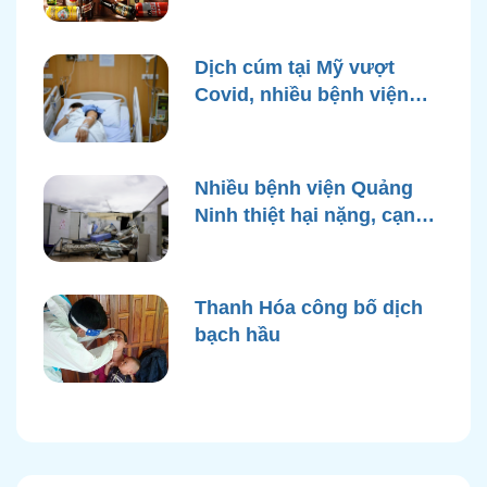
bì rượu
Dịch cúm tại Mỹ vượt
Covid, nhiều bệnh viện
quá tải
Nhiều bệnh viện Quảng
Ninh thiệt hại nặng, cạn
điện nước sau bão Yagi
Thanh Hóa công bố dịch
bạch hầu