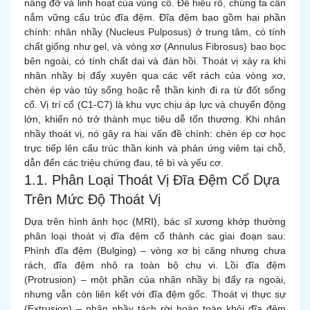
nâng đỡ và linh hoạt của vùng cổ. Để hiểu rõ, chúng ta cần
nắm vững cấu trúc đĩa đệm. Đĩa đệm bao gồm hai phần
chính: nhân nhầy (Nucleus Pulposus) ở trung tâm, có tính
chất giống như gel, và vòng xơ (Annulus Fibrosus) bao bọc
bên ngoài, có tính chất dai và đàn hồi. Thoát vị xảy ra khi
nhân nhầy bị đẩy xuyên qua các vết rách của vòng xơ,
chèn ép vào tủy sống hoặc rễ thần kinh đi ra từ đốt sống
cổ. Vị trí cổ (C1-C7) là khu vực chịu áp lực và chuyển động
lớn, khiến nó trở thành mục tiêu dễ tổn thương. Khi nhân
nhầy thoát vị, nó gây ra hai vấn đề chính: chèn ép cơ học
trực tiếp lên cấu trúc thần kinh và phản ứng viêm tại chỗ,
dẫn đến các triệu chứng đau, tê bì và yếu cơ.
1.1. Phân Loại Thoát Vị Đĩa Đệm Cổ Dựa
Trên Mức Độ Thoát Vị
Dựa trên hình ảnh học (MRI), bác sĩ xương khớp thường
phân loại thoát vị đĩa đệm cổ thành các giai đoạn sau:
Phình đĩa đệm (Bulging) – vòng xơ bị căng nhưng chưa
rách, đĩa đệm nhô ra toàn bộ chu vi. Lồi đĩa đệm
(Protrusion) – một phần của nhân nhầy bị đẩy ra ngoài,
nhưng vẫn còn liên kết với đĩa đệm gốc. Thoát vị thực sự
(Extrusion) – nhân nhầy tách rời hoàn toàn khỏi đĩa đệm