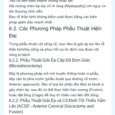
Yếu cơ tiến triển nhanh chóng hoặc liệt.
Hội chứng chèn ép tủy cổ rõ ràng (Myelopathy) với nguy cơ
tổn thương vĩnh viễn.
Đau rễ thần kinh không kiểm soát được bằng các biện
pháp giảm đau mạnh nhất.
6.2. Các Phương Pháp Phẫu Thuật Hiện
Đại
Trong phẫu thuật cột sống cổ, mục tiêu là giải áp lực lên rễ
thần kinh/tủy sống và phục hồi sự ổn định của đoạn cột
sống bị bệnh.
6.2.1. Phẫu Thuật Giải Ép Cấp Độ Đơn Giản
(Microdiscectomy)
Đây là phương pháp mổ mở truyền thống hoặc vi phẫu,
tiếp cận từ phía trước (phẫu thuật qua đường cổ trước -
Anterior approach). Bác sĩ loại bỏ phần đĩa đệm bị thoát vị
gây chèn ép, sau đó có thể thực hiện hàn xương (Fusion)
hoặc đặt lồng (Cage) để duy trì chiều cao liên đốt sống.
6.2.2. Phẫu Thuật Giải Ép và Cố Định Tối Thiểu Xâm
Lấn (ACDF - Anterior Cervical Discectomy and
Fusion)