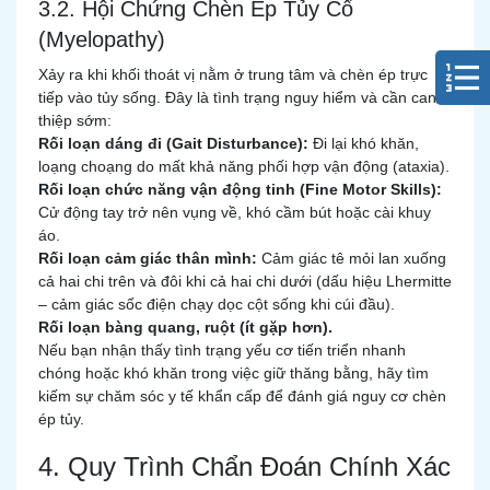
3.2. Hội Chứng Chèn Ép Tủy Cổ
(Myelopathy)
Xảy ra khi khối thoát vị nằm ở trung tâm và chèn ép trực
tiếp vào tủy sống. Đây là tình trạng nguy hiểm và cần can
thiệp sớm:
Rối loạn dáng đi (Gait Disturbance):
Đi lại khó khăn,
loạng choạng do mất khả năng phối hợp vận động (ataxia).
Rối loạn chức năng vận động tinh (Fine Motor Skills):
Cử động tay trở nên vụng về, khó cầm bút hoặc cài khuy
áo.
Rối loạn cảm giác thân mình:
Cảm giác tê mỏi lan xuống
cả hai chi trên và đôi khi cả hai chi dưới (dấu hiệu Lhermitte
– cảm giác sốc điện chạy dọc cột sống khi cúi đầu).
Rối loạn bàng quang, ruột (ít gặp hơn).
Nếu bạn nhận thấy tình trạng yếu cơ tiến triển nhanh
chóng hoặc khó khăn trong việc giữ thăng bằng, hãy tìm
kiếm sự chăm sóc y tế khẩn cấp để đánh giá nguy cơ chèn
ép tủy.
4. Quy Trình Chẩn Đoán Chính Xác