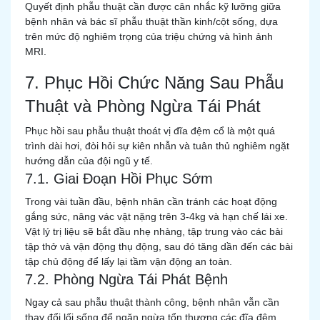
Quyết định phẫu thuật cần được cân nhắc kỹ lưỡng giữa
bệnh nhân và bác sĩ phẫu thuật thần kinh/cột sống, dựa
trên mức độ nghiêm trọng của triệu chứng và hình ảnh
MRI.
7. Phục Hồi Chức Năng Sau Phẫu
Thuật và Phòng Ngừa Tái Phát
Phục hồi sau phẫu thuật thoát vị đĩa đệm cổ là một quá
trình dài hơi, đòi hỏi sự kiên nhẫn và tuân thủ nghiêm ngặt
hướng dẫn của đội ngũ y tế.
7.1. Giai Đoạn Hồi Phục Sớm
Trong vài tuần đầu, bệnh nhân cần tránh các hoạt động
gắng sức, nâng vác vật nặng trên 3-4kg và hạn chế lái xe.
Vật lý trị liệu sẽ bắt đầu nhẹ nhàng, tập trung vào các bài
tập thở và vận động thụ động, sau đó tăng dần đến các bài
tập chủ động để lấy lại tầm vận động an toàn.
7.2. Phòng Ngừa Tái Phát Bệnh
Ngay cả sau phẫu thuật thành công, bệnh nhân vẫn cần
thay đổi lối sống để ngăn ngừa tổn thương các đĩa đệm