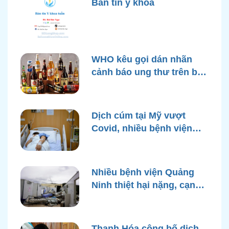
Bản tin y khoa
WHO kêu gọi dán nhãn
cảnh báo ung thư trên bao
bì rượu
Dịch cúm tại Mỹ vượt
Covid, nhiều bệnh viện
quá tải
Nhiều bệnh viện Quảng
Ninh thiệt hại nặng, cạn
điện nước sau bão Yagi
Thanh Hóa công bố dịch