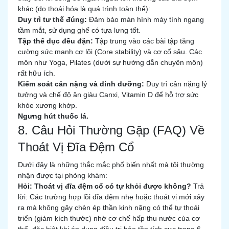
khác (do thoái hóa là quá trình toàn thể):
Duy trì tư thế đúng:
Đảm bảo màn hình máy tính ngang
tầm mắt, sử dụng ghế có tựa lưng tốt.
Tập thể dục đều đặn:
Tập trung vào các bài tập tăng
cường sức mạnh cơ lõi (Core stability) và cơ cổ sâu. Các
môn như Yoga, Pilates (dưới sự hướng dẫn chuyên môn)
rất hữu ích.
Kiểm soát cân nặng và dinh dưỡng:
Duy trì cân nặng lý
tưởng và chế độ ăn giàu Canxi, Vitamin D để hỗ trợ sức
khỏe xương khớp.
Ngưng hút thuốc lá.
8. Câu Hỏi Thường Gặp (FAQ) Về
Thoát Vị Đĩa Đệm Cổ
Dưới đây là những thắc mắc phổ biến nhất mà tôi thường
nhận được tại phòng khám:
Hỏi: Thoát vị đĩa đệm cổ có tự khỏi được không?
Trả
lời: Các trường hợp lồi đĩa đệm nhẹ hoặc thoát vị mới xảy
ra mà không gây chèn ép thần kinh nặng có thể tự thoái
triển (giảm kích thước) nhờ cơ chế hấp thu nước của cơ