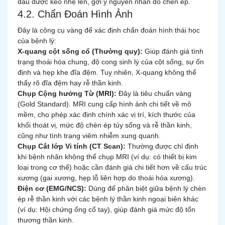
đầu được kéo nhẹ lên, gợi ý nguyên nhân do chèn ép.
4.2. Chẩn Đoán Hình Ảnh
Đây là công cụ vàng để xác định chẩn đoán hình thái học
của bệnh lý:
X-quang cột sống cổ (Thường quy):
Giúp đánh giá tình
trạng thoái hóa chung, độ cong sinh lý của cột sống, sự ổn
định và hẹp khe đĩa đệm. Tuy nhiên, X-quang không thể
thấy rõ đĩa đệm hay rễ thần kinh.
Chụp Cộng hưởng Từ (MRI):
Đây là tiêu chuẩn vàng
(Gold Standard). MRI cung cấp hình ảnh chi tiết về mô
mềm, cho phép xác định chính xác vị trí, kích thước của
khối thoát vị, mức độ chèn ép tủy sống và rễ thần kinh,
cũng như tình trạng viêm nhiễm xung quanh.
Chụp Cắt lớp Vi tính (CT Scan):
Thường được chỉ định
khi bệnh nhân không thể chụp MRI (ví dụ: có thiết bị kim
loại trong cơ thể) hoặc cần đánh giá chi tiết hơn về cấu trúc
xương (gai xương, hẹp lỗ liên hợp do thoái hóa xương).
Điện cơ (EMG/NCS):
Dùng để phân biệt giữa bệnh lý chèn
ép rễ thần kinh với các bệnh lý thần kinh ngoại biên khác
(ví dụ: Hội chứng ống cổ tay), giúp đánh giá mức độ tổn
thương thần kinh.