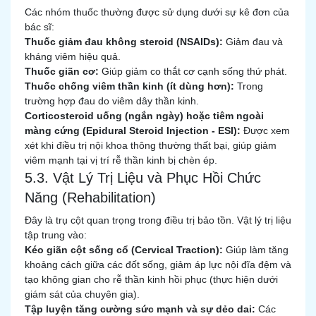
Các nhóm thuốc thường được sử dụng dưới sự kê đơn của
bác sĩ:
Thuốc giảm đau không steroid (NSAIDs):
Giảm đau và
kháng viêm hiệu quả.
Thuốc giãn cơ:
Giúp giảm co thắt cơ cạnh sống thứ phát.
Thuốc chống viêm thần kinh (ít dùng hơn):
Trong
trường hợp đau do viêm dây thần kinh.
Corticosteroid uống (ngắn ngày) hoặc tiêm ngoài
màng cứng (Epidural Steroid Injection - ESI):
Được xem
xét khi điều trị nội khoa thông thường thất bại, giúp giảm
viêm mạnh tại vị trí rễ thần kinh bị chèn ép.
5.3. Vật Lý Trị Liệu và Phục Hồi Chức
Năng (Rehabilitation)
Đây là trụ cột quan trọng trong điều trị bảo tồn. Vật lý trị liệu
tập trung vào:
Kéo giãn cột sống cổ (Cervical Traction):
Giúp làm tăng
khoảng cách giữa các đốt sống, giảm áp lực nội đĩa đệm và
tạo không gian cho rễ thần kinh hồi phục (thực hiện dưới
giám sát của chuyên gia).
Tập luyện tăng cường sức mạnh và sự dẻo dai:
Các