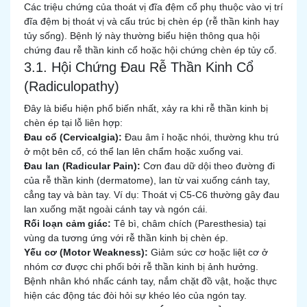
Các triệu chứng của thoát vị đĩa đệm cổ phụ thuộc vào vị trí
đĩa đệm bị thoát vị và cấu trúc bị chèn ép (rễ thần kinh hay
tủy sống). Bệnh lý này thường biểu hiện thông qua hội
chứng đau rễ thần kinh cổ hoặc hội chứng chèn ép tủy cổ.
3.1. Hội Chứng Đau Rễ Thần Kinh Cổ
(Radiculopathy)
Đây là biểu hiện phổ biến nhất, xảy ra khi rễ thần kinh bị
chèn ép tại lỗ liên hợp:
Đau cổ (Cervicalgia):
Đau âm ỉ hoặc nhói, thường khu trú
ở một bên cổ, có thể lan lên chẩm hoặc xuống vai.
Đau lan (Radicular Pain):
Cơn đau dữ dội theo đường đi
của rễ thần kinh (dermatome), lan từ vai xuống cánh tay,
cẳng tay và bàn tay. Ví dụ: Thoát vị C5-C6 thường gây đau
lan xuống mặt ngoài cánh tay và ngón cái.
Rối loạn cảm giác:
Tê bì, châm chích (Paresthesia) tại
vùng da tương ứng với rễ thần kinh bị chèn ép.
Yếu cơ (Motor Weakness):
Giảm sức cơ hoặc liệt cơ ở
nhóm cơ được chi phối bởi rễ thần kinh bị ảnh hưởng.
Bệnh nhân khó nhấc cánh tay, nắm chặt đồ vật, hoặc thực
hiện các động tác đòi hỏi sự khéo léo của ngón tay.