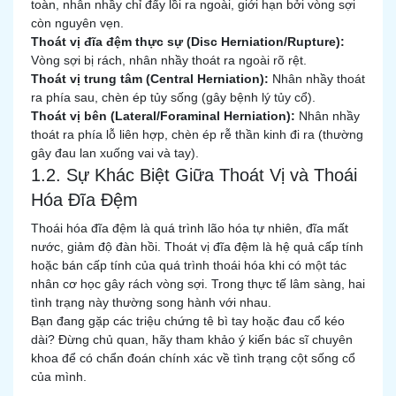
toàn, nhân nhầy chỉ đẩy lồi ra ngoài, giới hạn bởi vòng sợi
còn nguyên vẹn.
Thoát vị đĩa đệm thực sự (Disc Herniation/Rupture):
Vòng sợi bị rách, nhân nhầy thoát ra ngoài rõ rệt.
Thoát vị trung tâm (Central Herniation):
Nhân nhầy thoát
ra phía sau, chèn ép tủy sống (gây bệnh lý tủy cổ).
Thoát vị bên (Lateral/Foraminal Herniation):
Nhân nhầy
thoát ra phía lỗ liên hợp, chèn ép rễ thần kinh đi ra (thường
gây đau lan xuống vai và tay).
1.2. Sự Khác Biệt Giữa Thoát Vị và Thoái
Hóa Đĩa Đệm
Thoái hóa đĩa đệm là quá trình lão hóa tự nhiên, đĩa mất
nước, giảm độ đàn hồi. Thoát vị đĩa đệm là hệ quả cấp tính
hoặc bán cấp tính của quá trình thoái hóa khi có một tác
nhân cơ học gây rách vòng sợi. Trong thực tế lâm sàng, hai
tình trạng này thường song hành với nhau.
Bạn đang gặp các triệu chứng tê bì tay hoặc đau cổ kéo
dài? Đừng chủ quan, hãy tham khảo ý kiến bác sĩ chuyên
khoa để có chẩn đoán chính xác về tình trạng cột sống cổ
của mình.