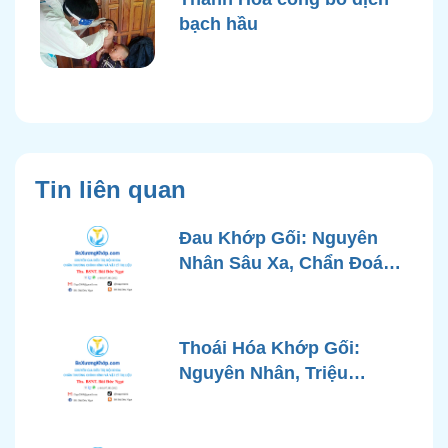
bạch hầu
Tin liên quan
Đau Khớp Gối: Nguyên
Nhân Sâu Xa, Chẩn Đoán
Chính Xác và Phương
Pháp Điều Trị Tiên Tiến Từ
Góc Nhìn Bác Sĩ Xương
Thoái Hóa Khớp Gối:
Khớp
Nguyên Nhân, Triệu
Chứng, Chẩn Đoán và Các
Phương Pháp Điều Trị