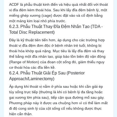
ACDF là phẫu thuật kinh điển và hiệu quả nhất đối với thoát
vị đĩa đệm kèm thoái hóa. Sau khi lấy đĩa đệm bệnh lý, một
miếng ghép xương (cage) được đặt vào và cố định bằng
một mảng kim loại nhỏ phía trước.
6.2.3. Phẫu Thuật Thay Đĩa Đệm Nhân Tạo (TDA -
Total Disc Replacement)
Đây là kỹ thuật tiên tiến hơn, áp dụng cho các trường hợp
thoát vị đĩa đệm đơn độc ở bệnh nhân trẻ tuổi, không bị
thoái hóa khớp quá nặng. Mục tiêu là lấy đĩa đệm và thay
thế bằng một đĩa nhân tạo, giúp bảo tồn biên độ vận động
(Range of Motion) của đoạn cột sống đó, giảm thiểu nguy
cơ thoái hóa các đĩa liền kề.
6.2.4. Phẫu Thuật Giải Ép Sau (Posterior
Approach/Laminectomy)
Áp dụng khi thoát vị nằm ở phía sau hoặc khi cần giải ép
tủy sống trực tiếp (thường là khi có bệnh lý đa tầng hoặc
gai xương lớn phía sau), tiếp cận qua đường mổ sau gáy.
Phương pháp này ít được ưa chuộng hơn vì có thể làm mất
đi độ cong sinh lý của cột sống cổ nếu không được thực
hiện cẩn thận.