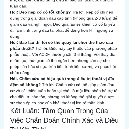
thể, đặc biệt khi áp dụng điều trị bảo tồn tích cực trong 6
tuần đầu.
Hỏi: Đeo nẹp cổ có tốt không?
Trả lời: Nẹp cổ chỉ nên
dùng trong giai đoạn đau cấp tính (không quá 2-3 tuần) để
giảm đau và nghỉ ngơi. Đeo quá lâu sẽ khiến cơ cổ bị yếu
đi, làm tình trạng đau tái phát dễ dàng hơn khi ngưng sử
dụng.
Hỏi: Bao lâu thì tôi có thể quay lại chơi thể thao sau
phẫu thuật?
Trả lời: Điều này tùy thuộc vào phương pháp
phẫu thuật. Với ACDF, thường cần 3-6 tháng. Với thay đĩa
nhân tạo, thời gian có thể ngắn hơn nhưng cần sự cho
phép của bác sĩ dựa trên tiến trình liền xương và phục hồi
chức năng.
Hỏi: Châm cứu có hiệu quả trong điều trị thoát vị đĩa
đệm cổ không?
Trả lời: Châm cứu có thể giúp giảm đau
cơ và cải thiện tuần hoàn tại chỗ, là một liệu pháp hỗ trợ tốt
cho điều trị bảo tồn, nhưng nó không thể giải quyết được
sự chèn ép cơ học của khối thoát vị lên rễ thần kinh.
Kết Luận: Tầm Quan Trọng Của
Việc Chẩn Đoán Chính Xác và Điều