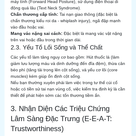
máy tính (Forward Head Posture), sử dụng điện thoại di
động quá lâu (Text Neck Syndrome).
Chấn thương cấp tính:
Tai nạn giao thông (đặc biệt là
chấn thương kiểu roi da - whiplash injury), ngã đập mạnh
vào đầu hoặc vai.
Mang vác nặng sai cách:
Đặc biệt là mang vác vật nặng
trên vai hoặc đầu trong thời gian dài.
2.3. Yếu Tố Lối Sống và Thể Chất
Các yếu tố làm tăng nguy cơ bao gồm: Hút thuốc lá (làm
giảm lưu lượng máu và dinh dưỡng đến đĩa đệm), thừa cân
béo phì (tăng tải trọng lên cột sống), và yếu cơ lõi (core
muscles) kém giúp ổn định cột sống.
Nếu bạn thường xuyên phải làm việc trong tư thế cúi cổ
hoặc có tiền sử tai nạn vùng cổ, việc kiểm tra định kỳ là cần
thiết để phát hiện sớm các tổn thương tiềm ẩn.
3. Nhận Diện Các Triệu Chứng
Lâm Sàng Đặc Trưng (E-E-A-T:
Trustworthiness)