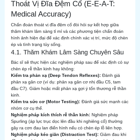
Thoát Vị Đĩa Đệm Cổ (E-E-A-T:
Medical Accuracy)
Chẩn đoán thoát vị đĩa đệm cổ đòi hỏi sự kết hợp giữa
thăm khám lâm sàng tỉ mỉ và các phương tiện chẩn đoán
hình ảnh hiện đại để xác định chính xác vị trí, mức độ chèn
ép và tình trạng tủy sống.
4.1. Thăm Khám Lâm Sàng Chuyên Sâu
Bác sĩ sẽ thực hiện các nghiệm pháp sau để xác định có sự
chèn ép rễ thần kinh hay không:
Kiểm tra phản xạ (Deep Tendon Reflexes):
Đánh giá
phản xạ gân cơ (ví dụ: phản xạ gân cơ nhị đầu C5, tam
đầu C7). Giảm hoặc mất phản xạ gợi ý tổn thương rễ thần
kinh.
Kiểm tra sức cơ (Motor Testing):
Đánh giá sức mạnh các
nhóm cơ cụ thể.
Nghiệm pháp kích thích rễ thần kinh:
Nghiệm pháp
Spurling (áp lực trục dọc lên đầu khi nghiêng cổ) thường
gây ra cơn đau lan điển hình nếu có chèn ép lỗ liên hợp.
Nghiệm pháp kéo giãn (Distraction Test):
Giảm đau khi