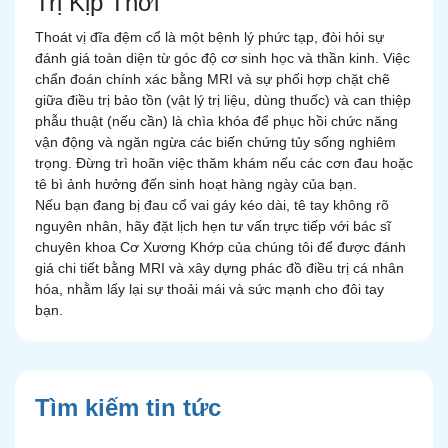
Trị Kịp Thời
Thoát vị đĩa đệm cổ là một bệnh lý phức tạp, đòi hỏi sự
đánh giá toàn diện từ góc độ cơ sinh học và thần kinh. Việc
chẩn đoán chính xác bằng MRI và sự phối hợp chặt chẽ
giữa điều trị bảo tồn (vật lý trị liệu, dùng thuốc) và can thiệp
phẫu thuật (nếu cần) là chìa khóa để phục hồi chức năng
vận động và ngăn ngừa các biến chứng tủy sống nghiêm
trọng. Đừng trì hoãn việc thăm khám nếu các cơn đau hoặc
tê bì ảnh hưởng đến sinh hoạt hàng ngày của bạn.
Nếu bạn đang bị đau cổ vai gáy kéo dài, tê tay không rõ
nguyên nhân, hãy đặt lịch hẹn tư vấn trực tiếp với bác sĩ
chuyên khoa Cơ Xương Khớp của chúng tôi để được đánh
giá chi tiết bằng MRI và xây dựng phác đồ điều trị cá nhân
hóa, nhằm lấy lại sự thoải mái và sức mạnh cho đôi tay
bạn.
Tìm kiếm tin tức