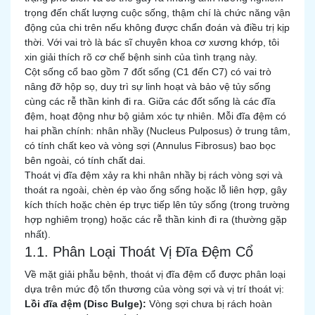
trọng đến chất lượng cuộc sống, thậm chí là chức năng vận
động của chi trên nếu không được chẩn đoán và điều trị kịp
thời. Với vai trò là bác sĩ chuyên khoa cơ xương khớp, tôi
xin giải thích rõ cơ chế bệnh sinh của tình trạng này.
Cột sống cổ bao gồm 7 đốt sống (C1 đến C7) có vai trò
nâng đỡ hộp sọ, duy trì sự linh hoạt và bảo vệ tủy sống
cùng các rễ thần kinh đi ra. Giữa các đốt sống là các đĩa
đệm, hoạt động như bộ giảm xóc tự nhiên. Mỗi đĩa đệm có
hai phần chính: nhân nhầy (Nucleus Pulposus) ở trung tâm,
có tính chất keo và vòng sợi (Annulus Fibrosus) bao bọc
bên ngoài, có tính chất dai.
Thoát vị đĩa đệm xảy ra khi nhân nhầy bị rách vòng sợi và
thoát ra ngoài, chèn ép vào ống sống hoặc lỗ liên hợp, gây
kích thích hoặc chèn ép trực tiếp lên tủy sống (trong trường
hợp nghiêm trọng) hoặc các rễ thần kinh đi ra (thường gặp
nhất).
1.1. Phân Loại Thoát Vị Đĩa Đệm Cổ
Về mặt giải phẫu bệnh, thoát vị đĩa đệm cổ được phân loại
dựa trên mức độ tổn thương của vòng sợi và vị trí thoát vị:
Lồi đĩa đệm (Disc Bulge):
Vòng sợi chưa bị rách hoàn