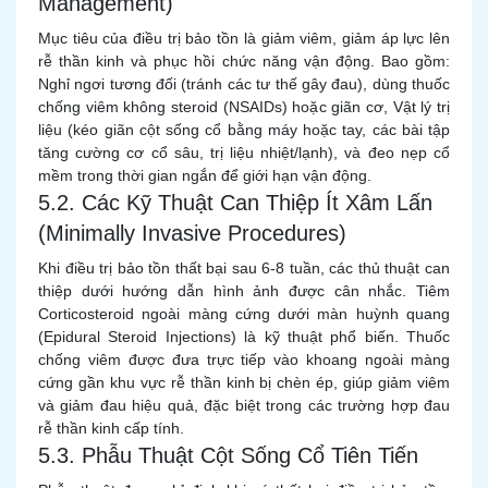
Management)
Mục tiêu của điều trị bảo tồn là giảm viêm, giảm áp lực lên
rễ thần kinh và phục hồi chức năng vận động. Bao gồm:
Nghỉ ngơi tương đối (tránh các tư thế gây đau), dùng thuốc
chống viêm không steroid (NSAIDs) hoặc giãn cơ, Vật lý trị
liệu (kéo giãn cột sống cổ bằng máy hoặc tay, các bài tập
tăng cường cơ cổ sâu, trị liệu nhiệt/lạnh), và đeo nẹp cổ
mềm trong thời gian ngắn để giới hạn vận động.
5.2. Các Kỹ Thuật Can Thiệp Ít Xâm Lấn
(Minimally Invasive Procedures)
Khi điều trị bảo tồn thất bại sau 6-8 tuần, các thủ thuật can
thiệp dưới hướng dẫn hình ảnh được cân nhắc. Tiêm
Corticosteroid ngoài màng cứng dưới màn huỳnh quang
(Epidural Steroid Injections) là kỹ thuật phổ biến. Thuốc
chống viêm được đưa trực tiếp vào khoang ngoài màng
cứng gần khu vực rễ thần kinh bị chèn ép, giúp giảm viêm
và giảm đau hiệu quả, đặc biệt trong các trường hợp đau
rễ thần kinh cấp tính.
5.3. Phẫu Thuật Cột Sống Cổ Tiên Tiến