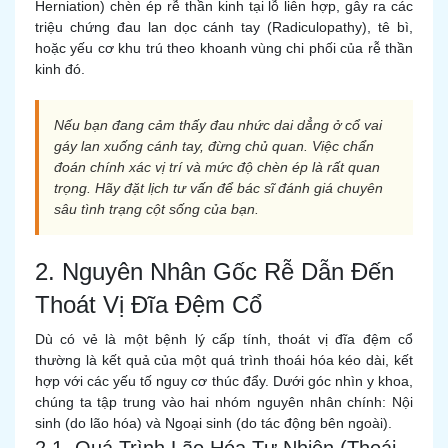
Herniation) chèn ép rễ thần kinh tại lỗ liên hợp, gây ra các
triệu chứng đau lan dọc cánh tay (Radiculopathy), tê bì,
hoặc yếu cơ khu trú theo khoanh vùng chi phối của rễ thần
kinh đó.
Nếu bạn đang cảm thấy đau nhức dai dẳng ở cổ vai
gáy lan xuống cánh tay, đừng chủ quan. Việc chẩn
đoán chính xác vị trí và mức độ chèn ép là rất quan
trọng. Hãy đặt lịch tư vấn để bác sĩ đánh giá chuyên
sâu tình trạng cột sống của bạn.
2. Nguyên Nhân Gốc Rễ Dẫn Đến
Thoát Vị Đĩa Đệm Cổ
Dù có vẻ là một bệnh lý cấp tính, thoát vị đĩa đệm cổ
thường là kết quả của một quá trình thoái hóa kéo dài, kết
hợp với các yếu tố nguy cơ thúc đẩy. Dưới góc nhìn y khoa,
chúng ta tập trung vào hai nhóm nguyên nhân chính: Nội
sinh (do lão hóa) và Ngoại sinh (do tác động bên ngoài).