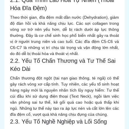
2.1. Quá Trình Lão Hóa Tự Nhiên (Thoái
Hóa Đĩa Đệm)
Theo thời gian, đĩa đệm mất dần nước (Dehydration), giảm
độ đàn hồi và khả năng chịu lực. Các sợi collagen trong
vòng xơ trở nên yếu hơn, dễ bị rách dưới áp lực thông
thường. Đây là cơ chế sinh học phổ biến nhất gây ra thoát
vị ở người trung niên và cao tuổi. Các đĩa đệm C5-C6 và
C6-C7 là những vị trí chịu tải trọng và vận động lớn nhất,
do đó dễ bị thoái hóa và thoát vị nhất.
2.2. Yếu Tố Chấn Thương và Tư Thế Sai
Kéo Dài
Chấn thương đột ngột (tai nạn giao thông, té ngã) có thể
gây rách vòng xơ cấp tính. Tuy nhiên, các yếu tố sinh hoạt
hàng ngày mới là nguyên nhân tích lũy nguy hiểm: Tư thế
cúi đầu khi sử dụng điện thoại (Text Neck), ngồi làm việc
văn phòng sai tư thế, kê gối quá cao hoặc quá thấp khi
ngủ. Những tư thế này tạo ra áp lực nén và cắt lớn lên các
đĩa đệm cổ, vượt quá khả năng chịu đựng của chúng.
2.3. Yếu Tố Nghề Nghiệp và Lối Sống