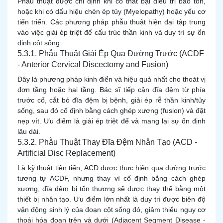
Phẫu thuật được chỉ định khi có thất bại điều trị bảo tồn,
hoặc khi có dấu hiệu chèn ép tủy (Myelopathy) hoặc yếu cơ
tiến triển. Các phương pháp phẫu thuật hiện đại tập trung
vào việc giải ép triệt để cấu trúc thần kinh và duy trì sự ổn
định cột sống:
5.3.1. Phẫu Thuật Giải Ép Qua Đường Trước (ACDF
- Anterior Cervical Discectomy and Fusion)
Đây là phương pháp kinh điển và hiệu quả nhất cho thoát vị
đơn tầng hoặc hai tầng. Bác sĩ tiếp cận đĩa đệm từ phía
trước cổ, cắt bỏ đĩa đệm bị bệnh, giải ép rễ thần kinh/tủy
sống, sau đó cố định bằng cách ghép xương (fusion) và đặt
nẹp vít. Ưu điểm là giải ép triệt để và mang lại sự ổn định
lâu dài.
5.3.2. Phẫu Thuật Thay Đĩa Đệm Nhân Tạo (ACD -
Artificial Disc Replacement)
Là kỹ thuật tiên tiến, ACD được thực hiện qua đường trước
tương tự ACDF, nhưng thay vì cố định bằng cách ghép
xương, đĩa đệm bị tổn thương sẽ được thay thế bằng một
thiết bị nhân tạo. Ưu điểm lớn nhất là duy trì được biên độ
vận động sinh lý của đoạn cột sống đó, giảm thiểu nguy cơ
thoái hóa đoạn trên và dưới (Adjacent Segment Disease -