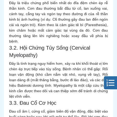
Đây là triệu chứng phổ biến nhất do đĩa đệm chèn ép rễ
thần kinh. Cơn đau thường bắt đầu từ cổ, lan xuống vai,
cánh tay, cẳng tay và ngón tay theo đường đi của rễ thần
kinh bị ảnh hưởng (ví dụ: C6 thường gây đau lan đến ngón
cái và ngón trỏ). Kèm theo là cảm giác tê bì (Paresthesia),
kim châm hoặc mất cảm giác tại vùng da đó. Cơn đau
thường tăng lên khi nghiêng hoặc xoay đầu về phía bị
bệnh.
3.2. Hội Chứng Tủy Sống (Cervical
Myelopathy)
Đây là tình trạng nguy hiểm hơn, xảy ra khi khối thoát vị lớn
chèn ép trực tiếp vào tủy sống. Bệnh nhân có thể gặp: Rối
loạn vận động (khó cầm nắm vật nhỏ, vụng về tay), Rối
loạn dáng đi (mất thăng bằng, bước đi lảo đảo), và các dấu
hiệu Babinski dương tính. Myelopathy là một cấp cứu thần
kinh cần được theo dõi và can thiệp sớm để tránh di chứng
liệt vĩnh viễn.
3.3. Đau Cổ Cơ Học
Đau cổ âm ỉ, cứng cổ, giảm biên độ vận động, đặc biệt vào
buổi sáng hoặc sau khi giữ một tư thế lâu. Đôi khi cơn đau