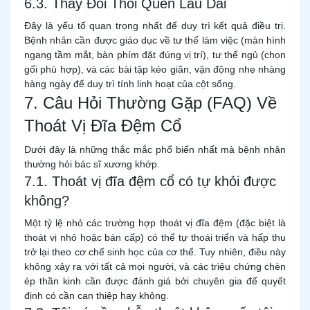
6.3. Thay Đổi Thói Quen Lâu Dài
Đây là yếu tố quan trọng nhất để duy trì kết quả điều trị.
Bệnh nhân cần được giáo dục về tư thế làm việc (màn hình
ngang tầm mắt, bàn phím đặt đúng vị trí), tư thế ngủ (chọn
gối phù hợp), và các bài tập kéo giãn, vận động nhẹ nhàng
hàng ngày để duy trì tính linh hoạt của cột sống.
7. Câu Hỏi Thường Gặp (FAQ) Về
Thoát Vị Đĩa Đệm Cổ
Dưới đây là những thắc mắc phổ biến nhất mà bệnh nhân
thường hỏi bác sĩ xương khớp.
7.1. Thoát vị đĩa đệm cổ có tự khỏi được
không?
Một tỷ lệ nhỏ các trường hợp thoát vị đĩa đệm (đặc biệt là
thoát vị nhỏ hoặc bán cấp) có thể tự thoái triển và hấp thu
trở lại theo cơ chế sinh học của cơ thể. Tuy nhiên, điều này
không xảy ra với tất cả mọi người, và các triệu chứng chèn
ép thần kinh cần được đánh giá bởi chuyên gia để quyết
định có cần can thiệp hay không.