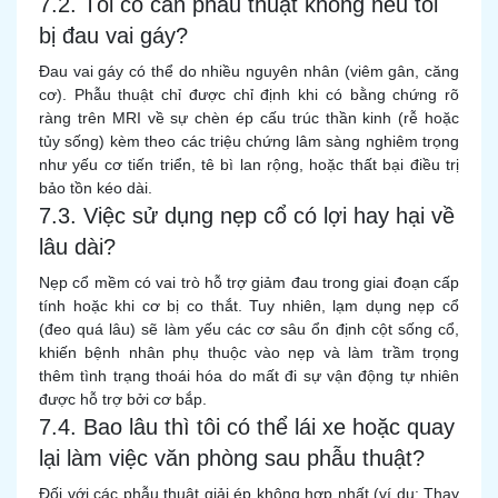
7.2. Tôi có cần phẫu thuật không nếu tôi
bị đau vai gáy?
Đau vai gáy có thể do nhiều nguyên nhân (viêm gân, căng
cơ). Phẫu thuật chỉ được chỉ định khi có bằng chứng rõ
ràng trên MRI về sự chèn ép cấu trúc thần kinh (rễ hoặc
tủy sống) kèm theo các triệu chứng lâm sàng nghiêm trọng
như yếu cơ tiến triển, tê bì lan rộng, hoặc thất bại điều trị
bảo tồn kéo dài.
7.3. Việc sử dụng nẹp cổ có lợi hay hại về
lâu dài?
Nẹp cổ mềm có vai trò hỗ trợ giảm đau trong giai đoạn cấp
tính hoặc khi cơ bị co thắt. Tuy nhiên, lạm dụng nẹp cổ
(đeo quá lâu) sẽ làm yếu các cơ sâu ổn định cột sống cổ,
khiến bệnh nhân phụ thuộc vào nẹp và làm trầm trọng
thêm tình trạng thoái hóa do mất đi sự vận động tự nhiên
được hỗ trợ bởi cơ bắp.
7.4. Bao lâu thì tôi có thể lái xe hoặc quay
lại làm việc văn phòng sau phẫu thuật?
Đối với các phẫu thuật giải ép không hợp nhất (ví dụ: Thay