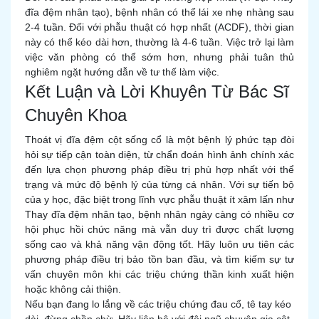
đĩa đệm nhân tạo), bệnh nhân có thể lái xe nhẹ nhàng sau
2-4 tuần. Đối với phẫu thuật có hợp nhất (ACDF), thời gian
này có thể kéo dài hơn, thường là 4-6 tuần. Việc trở lại làm
việc văn phòng có thể sớm hơn, nhưng phải tuân thủ
nghiêm ngặt hướng dẫn về tư thế làm việc.
Kết Luận và Lời Khuyên Từ Bác Sĩ
Chuyên Khoa
Thoát vị đĩa đệm cột sống cổ là một bệnh lý phức tạp đòi
hỏi sự tiếp cận toàn diện, từ chẩn đoán hình ảnh chính xác
đến lựa chọn phương pháp điều trị phù hợp nhất với thể
trạng và mức độ bệnh lý của từng cá nhân. Với sự tiến bộ
của y học, đặc biệt trong lĩnh vực phẫu thuật ít xâm lấn như
Thay đĩa đệm nhân tạo, bệnh nhân ngày càng có nhiều cơ
hội phục hồi chức năng mà vẫn duy trì được chất lượng
sống cao và khả năng vận động tốt. Hãy luôn ưu tiên các
phương pháp điều trị bảo tồn ban đầu, và tìm kiếm sự tư
vấn chuyên môn khi các triệu chứng thần kinh xuất hiện
hoặc không cải thiện.
Nếu bạn đang lo lắng về các triệu chứng đau cổ, tê tay kéo