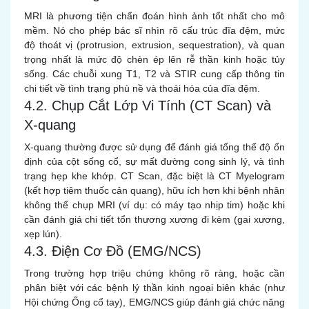
MRI là phương tiện chẩn đoán hình ảnh tốt nhất cho mô
mềm. Nó cho phép bác sĩ nhìn rõ cấu trúc đĩa đệm, mức
độ thoát vị (protrusion, extrusion, sequestration), và quan
trọng nhất là mức độ chèn ép lên rễ thần kinh hoặc tủy
sống. Các chuỗi xung T1, T2 và STIR cung cấp thông tin
chi tiết về tình trạng phù nề và thoái hóa của đĩa đệm.
4.2. Chụp Cắt Lớp Vi Tính (CT Scan) và
X-quang
X-quang thường được sử dụng để đánh giá tổng thể độ ổn
định của cột sống cổ, sự mất đường cong sinh lý, và tình
trạng hẹp khe khớp. CT Scan, đặc biệt là CT Myelogram
(kết hợp tiêm thuốc cản quang), hữu ích hơn khi bệnh nhân
không thể chụp MRI (ví dụ: có máy tạo nhịp tim) hoặc khi
cần đánh giá chi tiết tổn thương xương đi kèm (gai xương,
xẹp lún).
4.3. Điện Cơ Đồ (EMG/NCS)
Trong trường hợp triệu chứng không rõ ràng, hoặc cần
phân biệt với các bệnh lý thần kinh ngoại biên khác (như
Hội chứng Ống cổ tay), EMG/NCS giúp đánh giá chức năng