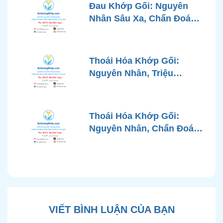
Đau Khớp Gối: Nguyên
Nhân Sâu Xa, Chẩn Đoán
Chính Xác và Phương
Pháp Điều Trị Tiên Tiến Từ
Góc Nhìn Bác Sĩ Xương
Thoái Hóa Khớp Gối:
Khớp
Nguyên Nhân, Triệu
Chứng, Chẩn Đoán và Các
Phương Pháp Điều Trị
Chuẩn Y Khoa
Thoái Hóa Khớp Gối:
Nguyên Nhân, Chẩn Đoán
Chính Xác và Phương
Pháp Điều Trị Bảo Tồn
Hiện Đại
VIẾT BÌNH LUẬN CỦA BẠN