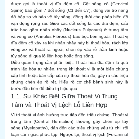
được gọi là thoát vị đĩa đệm cổ. Cột sống cổ (Cervical
Spine) bao gồm 7 đốt sống (C1 đến C7), đóng vai trò nâng
đỡ hộp sọ và bảo vệ tủy sống, đồng thời cho phép biên độ
vận động rộng rãi. Giữa các đốt sống là các đĩa đệm, cấu
trúc bao gồm nhân nhầy (Nucleus Pulposus) ở trung tâm
và vòng xơ (Annulus Fibrosus) bao bọc bên ngoài. Thoát vị
đĩa đệm cổ xảy ra khi nhân nhầy này bị thoái hóa, rách lớp
vòng xơ và thoát ra ngoài, chèn ép vào rễ thần kinh hoặc
tủy sống đi qua lỗ liên hợp hoặc ống sống.
Điều quan trọng cần phân biệt: Thoái hóa đĩa đệm là quá
trình lão hóa tự nhiên, trong khi thoát vị là một biến chứng
cấp tính hoặc bán cấp của sự thoái hóa đó, gây ra các triệu
chứng chèn ép rõ rệt. Hiểu rõ cơ chế bệnh sinh này là
bước đầu tiên để điều trị hiệu quả.
1.1. Sự Khác Biệt Giữa Thoát Vị Trung
Tâm và Thoát Vị Lệch Lỗ Liên Hợp
Vị trí thoát vị ảnh hưởng trực tiếp đến triệu chứng. Thoát vị
trung tâm (Central Herniation) thường gây chèn ép tủy
sống (Myelopathy), dẫn đến các triệu chứng yếu tứ chi, rối
loạn cảm giác phức tạp. Ngược lại, thoát vị lệch (Foraminal