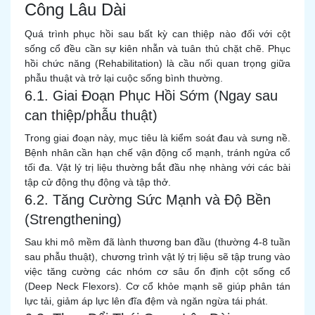
Công Lâu Dài
Quá trình phục hồi sau bất kỳ can thiệp nào đối với cột
sống cổ đều cần sự kiên nhẫn và tuân thủ chặt chẽ. Phục
hồi chức năng (Rehabilitation) là cầu nối quan trọng giữa
phẫu thuật và trở lại cuộc sống bình thường.
6.1. Giai Đoạn Phục Hồi Sớm (Ngay sau
can thiệp/phẫu thuật)
Trong giai đoạn này, mục tiêu là kiểm soát đau và sưng nề.
Bệnh nhân cần hạn chế vận động cổ mạnh, tránh ngửa cổ
tối đa. Vật lý trị liệu thường bắt đầu nhẹ nhàng với các bài
tập cử động thụ động và tập thở.
6.2. Tăng Cường Sức Mạnh và Độ Bền
(Strengthening)
Sau khi mô mềm đã lành thương ban đầu (thường 4-8 tuần
sau phẫu thuật), chương trình vật lý trị liệu sẽ tập trung vào
việc tăng cường các nhóm cơ sâu ổn định cột sống cổ
(Deep Neck Flexors). Cơ cổ khỏe mạnh sẽ giúp phân tán
lực tải, giảm áp lực lên đĩa đệm và ngăn ngừa tái phát.