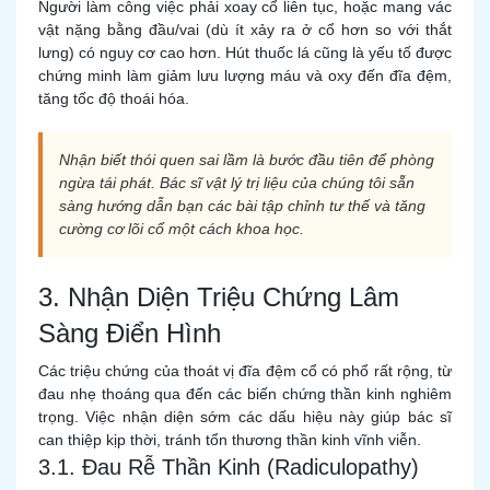
Người làm công việc phải xoay cổ liên tục, hoặc mang vác
vật nặng bằng đầu/vai (dù ít xảy ra ở cổ hơn so với thắt
lưng) có nguy cơ cao hơn. Hút thuốc lá cũng là yếu tố được
chứng minh làm giảm lưu lượng máu và oxy đến đĩa đệm,
tăng tốc độ thoái hóa.
Nhận biết thói quen sai lầm là bước đầu tiên để phòng
ngừa tái phát. Bác sĩ vật lý trị liệu của chúng tôi sẵn
sàng hướng dẫn bạn các bài tập chỉnh tư thế và tăng
cường cơ lõi cổ một cách khoa học.
3. Nhận Diện Triệu Chứng Lâm
Sàng Điển Hình
Các triệu chứng của thoát vị đĩa đệm cổ có phổ rất rộng, từ
đau nhẹ thoáng qua đến các biến chứng thần kinh nghiêm
trọng. Việc nhận diện sớm các dấu hiệu này giúp bác sĩ
can thiệp kịp thời, tránh tổn thương thần kinh vĩnh viễn.
3.1. Đau Rễ Thần Kinh (Radiculopathy)