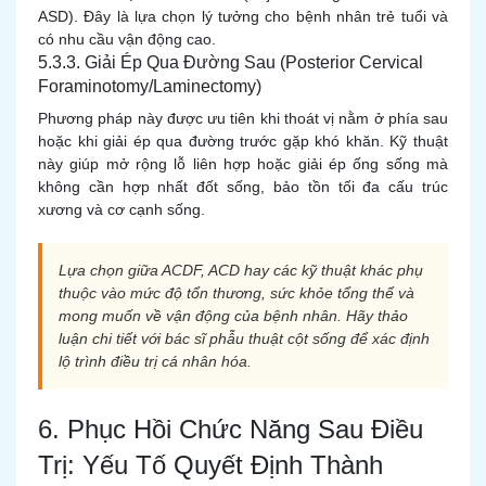
ASD). Đây là lựa chọn lý tưởng cho bệnh nhân trẻ tuổi và
có nhu cầu vận động cao.
5.3.3. Giải Ép Qua Đường Sau (Posterior Cervical
Foraminotomy/Laminectomy)
Phương pháp này được ưu tiên khi thoát vị nằm ở phía sau
hoặc khi giải ép qua đường trước gặp khó khăn. Kỹ thuật
này giúp mở rộng lỗ liên hợp hoặc giải ép ống sống mà
không cần hợp nhất đốt sống, bảo tồn tối đa cấu trúc
xương và cơ cạnh sống.
Lựa chọn giữa ACDF, ACD hay các kỹ thuật khác phụ
thuộc vào mức độ tổn thương, sức khỏe tổng thể và
mong muốn về vận động của bệnh nhân. Hãy thảo
luận chi tiết với bác sĩ phẫu thuật cột sống để xác định
lộ trình điều trị cá nhân hóa.
6. Phục Hồi Chức Năng Sau Điều
Trị: Yếu Tố Quyết Định Thành