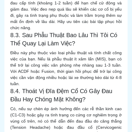
đau cấp tính (khoảng 1-2 tuần) để hạn chế cử động và
giảm đau. Việc đeo nẹp quá lâu sẽ khiến các cơ cổ bị yếu
đi, gây ra tình trạng phụ thuộc và làm trầm trọng thêm sự
mất ổn định về lâu dài. Hãy ưu tiên các bài tập phục hồi
chức năng.
8.3. Sau Phẫu Thuật Bao Lâu Thì Tôi Có
Thể Quay Lại Làm Việc?
Điều này phụ thuộc vào loại phẫu thuật và tính chất công
việc của bạn. Nếu là phẫu thuật ít xâm lấn (MIS), bạn có
thể trở lại công việc văn phòng nhẹ nhàng sau 1-3 tuần.
Với ACDF hoặc Fusion, thời gian hồi phục để trở lại công
việc cần vận động nhiều hoặc lái xe thường kéo dài từ 4-8
tuần.
8.4. Thoát Vị Đĩa Đệm Cổ Có Gây Đau
Đầu Hay Chóng Mặt Không?
Có, nếu sự chèn ép ảnh hưởng đến các rễ thần kinh cao
(C1-C3) hoặc gây ra tình trạng co cứng cơ nghiêm trọng ở
vùng cổ trên, nó có thể dẫn đến đau đầu do căng thẳng
(Tension Headache) hoặc đau đầu cổ (Cervicogenic