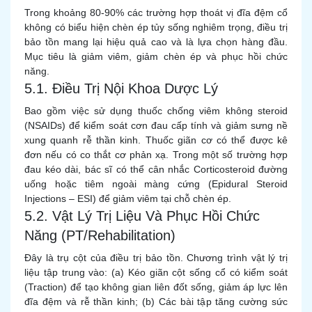
Trong khoảng 80-90% các trường hợp thoát vị đĩa đệm cổ
không có biểu hiện chèn ép tủy sống nghiêm trọng, điều trị
bảo tồn mang lại hiệu quả cao và là lựa chọn hàng đầu.
Mục tiêu là giảm viêm, giảm chèn ép và phục hồi chức
năng.
5.1. Điều Trị Nội Khoa Dược Lý
Bao gồm việc sử dụng thuốc chống viêm không steroid
(NSAIDs) để kiểm soát cơn đau cấp tính và giảm sưng nề
xung quanh rễ thần kinh. Thuốc giãn cơ có thể được kê
đơn nếu có co thắt cơ phản xạ. Trong một số trường hợp
đau kéo dài, bác sĩ có thể cân nhắc Corticosteroid đường
uống hoặc tiêm ngoài màng cứng (Epidural Steroid
Injections – ESI) để giảm viêm tại chỗ chèn ép.
5.2. Vật Lý Trị Liệu Và Phục Hồi Chức
Năng (PT/Rehabilitation)
Đây là trụ cột của điều trị bảo tồn. Chương trình vật lý trị
liệu tập trung vào: (a) Kéo giãn cột sống cổ có kiểm soát
(Traction) để tạo không gian liên đốt sống, giảm áp lực lên
đĩa đệm và rễ thần kinh; (b) Các bài tập tăng cường sức