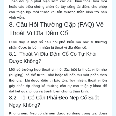
Theo dõi giúp phát hiện sớm các dấu hiệu thoái hóa mới
hoặc các triệu chứng chèn ép tủy sống tái diễn, cho phép
can thiệp kịp thời trước khi tổn thương thần kinh trở nên
vĩnh viễn.
8. Câu Hỏi Thường Gặp (FAQ) Về
Thoát Vị Đĩa Đệm Cổ
Dưới đây là một số câu hỏi phổ biến mà bác sĩ thường
nhận được từ bệnh nhân bị thoát vị đĩa đệm cổ:
8.1. Thoát Vị Đĩa Đệm Cổ Có Tự Khỏi
Được Không?
Một số trường hợp thoát vị nhỏ, đặc biệt là thoát vị lồi nhẹ
(bulging), có thể tự thu nhỏ hoặc tái hấp thu một phần theo
thời gian khi được điều trị bảo tồn. Tuy nhiên, thoát vị lớn
gây chèn ép đáng kể thường cần sự can thiệp y khoa để
đạt kết quả tối ưu và tránh biến chứng thần kinh.
8.2. Tôi Có Cần Phải Đeo Nẹp Cổ Suốt
Ngày Không?
Không nên. Nẹp cổ chỉ nên được sử dụng trong giai đoạn