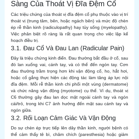
Sàng Của Thoát Vị Đĩa Đệm Cổ
Các triệu chứng của thoát vị đĩa đệm cổ phụ thuộc vào vị trí
thoát vị (trung tâm, bên, hoặc ngách bên) và mức độ chèn
ép rễ thần kinh (radiculopathy) hay tủy sống (myelopathy).
Việc phân biệt rõ ràng là rất quan trọng cho việc lập kế
hoạch điều trị.
3.1. Đau Cổ Và Đau Lan (Radicular Pain)
Đây là triệu chứng kinh điển. Đau thường bắt đầu ở cổ, sau
đó lan xuống vai, cánh tay, và có thể đến ngón tay. Cơn
đau thường trầm trọng hơn khi vận động cổ, ho, hắt hơi,
hoặc cố gắng thực hiện các động tác làm tăng áp lực nội
đĩa đệm. Mỗi rễ thần kinh chi phối một vùng (dermatome)
và chức năng vận động (myotome) cụ thể. Ví dụ, thoát vị
C6 thường gây đau lan dọc mặt ngoài cánh tay và ngón
cái/trỏ, trong khi C7 ảnh hưởng đến mặt sau cánh tay và
ngón giữa.
3.2. Rối Loạn Cảm Giác Và Vận Động
Do sự chèn ép trực tiếp lên dây thần kinh, người bệnh có
thể cảm thấy tê bì, châm chích (paresthesia) hoặc giảm