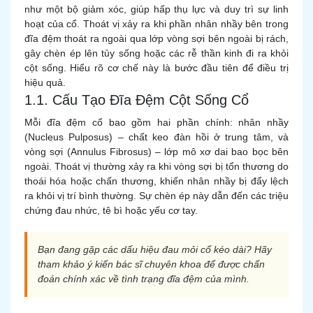
như một bộ giảm xóc, giúp hấp thụ lực và duy trì sự linh
hoạt của cổ. Thoát vị xảy ra khi phần nhân nhầy bên trong
đĩa đệm thoát ra ngoài qua lớp vòng sợi bên ngoài bị rách,
gây chèn ép lên tủy sống hoặc các rễ thần kinh đi ra khỏi
cột sống. Hiểu rõ cơ chế này là bước đầu tiên để điều trị
hiệu quả.
1.1. Cấu Tạo Đĩa Đệm Cột Sống Cổ
Mỗi đĩa đệm cổ bao gồm hai phần chính: nhân nhầy
(Nucleus Pulposus) – chất keo đàn hồi ở trung tâm, và
vòng sợi (Annulus Fibrosus) – lớp mô xơ dai bao bọc bên
ngoài. Thoát vị thường xảy ra khi vòng sợi bị tổn thương do
thoái hóa hoặc chấn thương, khiến nhân nhầy bị đẩy lệch
ra khỏi vị trí bình thường. Sự chèn ép này dẫn đến các triệu
chứng đau nhức, tê bì hoặc yếu cơ tay.
Bạn đang gặp các dấu hiệu đau mỏi cổ kéo dài? Hãy
tham khảo ý kiến bác sĩ chuyên khoa để được chẩn
đoán chính xác về tình trạng đĩa đệm của mình.