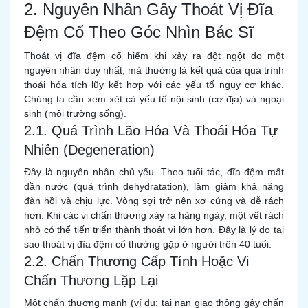
2. Nguyên Nhân Gây Thoát Vị Đĩa
Đệm Cổ Theo Góc Nhìn Bác Sĩ
Thoát vị đĩa đệm cổ hiếm khi xảy ra đột ngột do một
nguyên nhân duy nhất, mà thường là kết quả của quá trình
thoái hóa tích lũy kết hợp với các yếu tố nguy cơ khác.
Chúng ta cần xem xét cả yếu tố nội sinh (cơ địa) và ngoại
sinh (môi trường sống).
2.1. Quá Trình Lão Hóa Và Thoái Hóa Tự
Nhiên (Degeneration)
Đây là nguyên nhân chủ yếu. Theo tuổi tác, đĩa đệm mất
dần nước (quá trình dehydratation), làm giảm khả năng
đàn hồi và chịu lực. Vòng sợi trở nên xơ cứng và dễ rách
hơn. Khi các vi chấn thương xảy ra hàng ngày, một vết rách
nhỏ có thể tiến triển thành thoát vị lớn hơn. Đây là lý do tại
sao thoát vị đĩa đệm cổ thường gặp ở người trên 40 tuổi.
2.2. Chấn Thương Cấp Tính Hoặc Vi
Chấn Thương Lặp Lại
Một chấn thương mạnh (ví dụ: tai nạn giao thông gây chấn