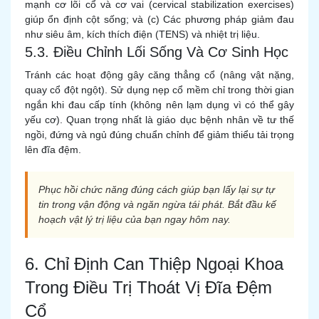
mạnh cơ lõi cổ và cơ vai (cervical stabilization exercises)
giúp ổn định cột sống; và (c) Các phương pháp giảm đau
như siêu âm, kích thích điện (TENS) và nhiệt trị liệu.
5.3. Điều Chỉnh Lối Sống Và Cơ Sinh Học
Tránh các hoạt động gây căng thẳng cổ (nâng vật nặng,
quay cổ đột ngột). Sử dụng nẹp cổ mềm chỉ trong thời gian
ngắn khi đau cấp tính (không nên lạm dụng vì có thể gây
yếu cơ). Quan trọng nhất là giáo dục bệnh nhân về tư thế
ngồi, đứng và ngủ đúng chuẩn chỉnh để giảm thiểu tải trọng
lên đĩa đệm.
Phục hồi chức năng đúng cách giúp bạn lấy lại sự tự
tin trong vận động và ngăn ngừa tái phát. Bắt đầu kế
hoạch vật lý trị liệu của bạn ngay hôm nay.
6. Chỉ Định Can Thiệp Ngoại Khoa
Trong Điều Trị Thoát Vị Đĩa Đệm
Cổ