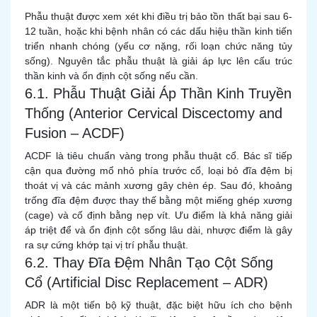
Phẫu thuật được xem xét khi điều trị bảo tồn thất bại sau 6-
12 tuần, hoặc khi bệnh nhân có các dấu hiệu thần kinh tiến
triển nhanh chóng (yếu cơ nặng, rối loạn chức năng tủy
sống). Nguyên tắc phẫu thuật là giải áp lực lên cấu trúc
thần kinh và ổn định cột sống nếu cần.
6.1. Phẫu Thuật Giải Áp Thần Kinh Truyền
Thống (Anterior Cervical Discectomy and
Fusion – ACDF)
ACDF là tiêu chuẩn vàng trong phẫu thuật cổ. Bác sĩ tiếp
cận qua đường mổ nhỏ phía trước cổ, loại bỏ đĩa đệm bị
thoát vị và các mảnh xương gây chèn ép. Sau đó, khoảng
trống đĩa đệm được thay thế bằng một miếng ghép xương
(cage) và cố định bằng nẹp vít. Ưu điểm là khả năng giải
áp triệt để và ổn định cột sống lâu dài, nhược điểm là gây
ra sự cứng khớp tại vị trí phẫu thuật.
6.2. Thay Đĩa Đệm Nhân Tạo Cột Sống
Cổ (Artificial Disc Replacement – ADR)
ADR là một tiến bộ kỹ thuật, đặc biệt hữu ích cho bệnh