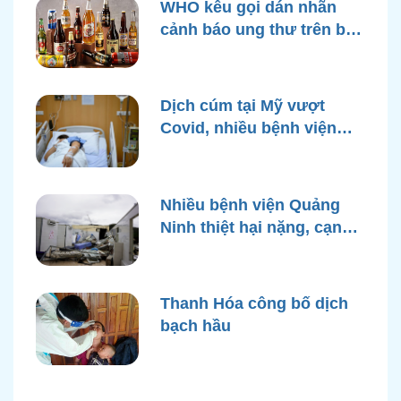
WHO kêu gọi dán nhãn
cảnh báo ung thư trên bao
bì rượu
Dịch cúm tại Mỹ vượt
Covid, nhiều bệnh viện
quá tải
Nhiều bệnh viện Quảng
Ninh thiệt hại nặng, cạn
điện nước sau bão Yagi
Thanh Hóa công bố dịch
bạch hầu