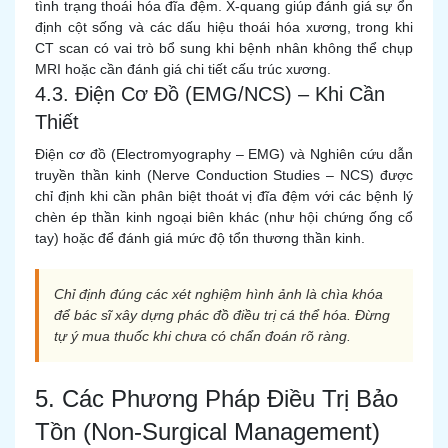
tình trạng thoái hóa đĩa đệm. X-quang giúp đánh giá sự ổn
định cột sống và các dấu hiệu thoái hóa xương, trong khi
CT scan có vai trò bổ sung khi bệnh nhân không thể chụp
MRI hoặc cần đánh giá chi tiết cấu trúc xương.
4.3. Điện Cơ Đồ (EMG/NCS) – Khi Cần
Thiết
Điện cơ đồ (Electromyography – EMG) và Nghiên cứu dẫn
truyền thần kinh (Nerve Conduction Studies – NCS) được
chỉ định khi cần phân biệt thoát vị đĩa đệm với các bệnh lý
chèn ép thần kinh ngoại biên khác (như hội chứng ống cổ
tay) hoặc để đánh giá mức độ tổn thương thần kinh.
Chỉ định đúng các xét nghiệm hình ảnh là chìa khóa
để bác sĩ xây dựng phác đồ điều trị cá thể hóa. Đừng
tự ý mua thuốc khi chưa có chẩn đoán rõ ràng.
5. Các Phương Pháp Điều Trị Bảo
Tồn (Non-Surgical Management)