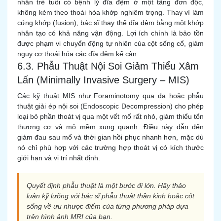
nhân trẻ tuổi có bệnh lý đĩa đệm ở một tầng đơn độc,
không kèm theo thoái hóa khớp nghiêm trọng. Thay vì làm
cứng khớp (fusion), bác sĩ thay thế đĩa đệm bằng một khớp
nhân tạo có khả năng vận động. Lợi ích chính là bảo tồn
được phạm vi chuyển động tự nhiên của cột sống cổ, giảm
nguy cơ thoái hóa các đĩa đệm kế cận.
6.3. Phẫu Thuật Nội Soi Giảm Thiểu Xâm
Lấn (Minimally Invasive Surgery – MIS)
Các kỹ thuật MIS như Foraminotomy qua da hoặc phẫu
thuật giải ép nội soi (Endoscopic Decompression) cho phép
loại bỏ phần thoát vị qua một vết mổ rất nhỏ, giảm thiểu tổn
thương cơ và mô mềm xung quanh. Điều này dẫn đến
giảm đau sau mổ và thời gian hồi phục nhanh hơn, mặc dù
nó chỉ phù hợp với các trường hợp thoát vị có kích thước
giới hạn và vị trí nhất định.
Quyết định phẫu thuật là một bước đi lớn. Hãy thảo
luận kỹ lưỡng với bác sĩ phẫu thuật thần kinh hoặc cột
sống về ưu nhược điểm của từng phương pháp dựa
trên hình ảnh MRI của bạn.