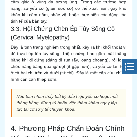
cảm giác ở vùng da tương ứng. Trong các trường hợp
nặng, sự yếu cơ (giảm sức cơ) có thể xuất hiện, gây khó
khăn khi cầm nắm, nhấc vật hoặc thực hiện các động tác
tinh tế của bàn tay.
3.3. Hội Chứng Chèn Ép Tủy Sống Cổ
(Cervical Myelopathy)
Đây là tình trạng nghiêm trọng nhất, xảy ra khi khối thoát vị
đè trực tiếp lên tủy sống. Triệu chứng bao gồm mất thăng
bằng khi đi đứng (dáng đi run rẩy, loạng choạng), rối loạn
chức năng bàng quang/ruột (ít gặp hơn), và yếu cơ lan tỏa
ở cả hai chi trên và dưới (tứ chi). Đây là một cấp cứu chỉnh
hình cần can thiệp sớm.
Nếu bạn nhận thấy bất kỳ dấu hiệu yếu cơ hoặc mất
thăng bằng, đừng trì hoãn việc thăm khám ngay lập
tức tại cơ sở y tế chuyên khoa.
4. Phương Pháp Chẩn Đoán Chính