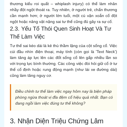
thương kiểu roi quất – whiplash injury) có thể làm nhân
nhầy đột ngột thoát ra. Tuy nhiên, ở người trẻ, chấn thương
cần mạnh hơn; ở người lớn tuổi, một cú vặn xoắn cổ đột
ngột hoặc nâng vật nặng sai tư thế cũng đủ gây ra sự cố.
2.3. Yếu Tố Thói Quen Sinh Hoạt Và Tư
Thế Làm Việc
Tư thế sai kéo dài là kẻ thù thầm lặng của cột sống cổ. Việc
cúi đầu nhìn điện thoại, máy tính (còn gọi là 'Text Neck')
làm tăng áp lực lên các đốt sống cổ lên gấp nhiều lần so
với trọng lực bình thường. Các công việc đòi hỏi giữ cổ ở tư
thế cố định hoặc rung động mạnh (như lái xe đường dài)
cũng làm tăng nguy cơ.
Điều chỉnh tư thế làm việc ngay hôm nay là biện pháp
phòng ngừa thoát vị đĩa đệm cổ hiệu quả nhất. Bạn có
đang ngồi làm việc đúng tư thế không?
3. Nhận Diện Triệu Chứng Lâm