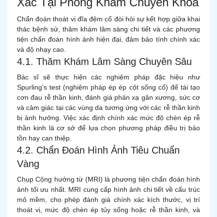
Xác Tại Phòng Khám Chuyên Khoa
Chẩn đoán thoát vị đĩa đệm cổ đòi hỏi sự kết hợp giữa khai
thác bệnh sử, thăm khám lâm sàng chi tiết và các phương
tiện chẩn đoán hình ảnh hiện đại, đảm bảo tính chính xác
và độ nhạy cao.
4.1. Thăm Khám Lâm Sàng Chuyên Sâu
Bác sĩ sẽ thực hiện các nghiệm pháp đặc hiệu như
Spurling’s test (nghiệm pháp ép ép cột sống cổ) để tái tạo
cơn đau rễ thần kinh, đánh giá phản xạ gân xương, sức cơ
và cảm giác tại các vùng da tương ứng với các rễ thần kinh
bị ảnh hưởng. Việc xác định chính xác mức độ chèn ép rễ
thần kinh là cơ sở để lựa chọn phương pháp điều trị bảo
tồn hay can thiệp.
4.2. Chẩn Đoán Hình Ảnh Tiêu Chuẩn
Vàng
Chụp Cộng hưởng từ (MRI) là phương tiện chẩn đoán hình
ảnh tối ưu nhất. MRI cung cấp hình ảnh chi tiết về cấu trúc
mô mềm, cho phép đánh giá chính xác kích thước, vị trí
thoát vị, mức độ chèn ép tủy sống hoặc rễ thần kinh, và