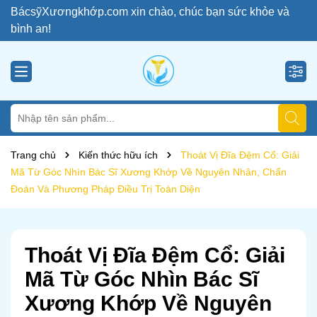
BácsỹXươngkhớp.com xin chào, chúc bạn sức khỏe và
bình an!
Trang chủ
Kiến thức hữu ích
Thoát Vị Đĩa Đệm Cổ: Giải
Mã Từ Góc Nhìn Bác Sĩ Xương Khớp Về Nguyên Nhân, Chẩn
Đoán Và Phương Pháp Điều Trị Toàn Diện
Thoát Vị Đĩa Đệm Cổ: Giải
Mã Từ Góc Nhìn Bác Sĩ
Xương Khớp Về Nguyên