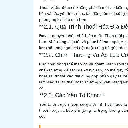
Thoát vị đĩa đệm cổ không phải là một sự kiện n
hóa và các yếu tố cơ học tác động lên cột sống 
phòng ngừa hiệu quả hơn.
**2.1. Quá Trình Thoái Hóa Đĩa Đ
Đây là nguyên nhân phổ biến nhất. Theo thời g
hơn. Khả năng chịu tải và phục hồi sau áp lực gi
lực xoắn hoặc gập cổ đột ngột cũng đủ gây rách v
**2.2. Chấn Thương Và Áp Lực Cơ 
Các hoạt động thể thao có va chạm mạnh (như bó
chấn thương kiểu roi da - whiplash) có thể gây t
hoạt sai tư thế kéo dài cũng góp phần gây ra bệnh
làm việc sai tư thế, hoặc thường xuyên mang v
cổ.
**2.3. Các Yếu Tố Khác**
Yếu tố di truyền (tiền sử gia đình), hút thuốc
thoái hóa), và béo phì (tăng tải trọng không cầ
cơ.