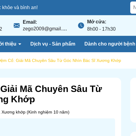
khỏe và bình an!
Mở cửa:
Email:
zego2009@gmail.com
2
8h00 - 17h30
ới thiệu
Dịch vụ - Sản phẩm
Dành cho người bện
 Đệm Cổ: Giải Mã Chuyên Sâu Từ Góc Nhìn Bác Sĩ Xương Khớp
 Giải Mã Chuyên Sâu Từ
ơng Khớp
a Xương khớp (Kinh nghiệm 10 năm)