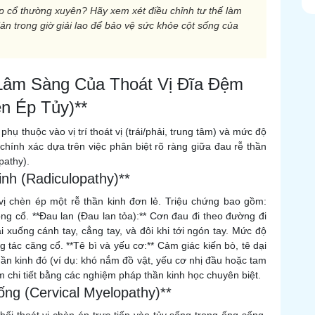
ập cổ thường xuyên? Hãy xem xét điều chỉnh tư thế làm
iản trong giờ giải lao để bảo vệ sức khỏe cột sống của
 Lâm Sàng Của Thoát Vị Đĩa Đệm
n Ép Tủy)**
hụ thuộc vào vị trí thoát vị (trái/phải, trung tâm) và mức độ
chính xác dựa trên việc phân biệt rõ ràng giữa đau rễ thần
pathy).
nh (Radiculopathy)**
 vị chèn ép một rễ thần kinh đơn lẻ. Triệu chứng bao gồm:
ng cổ. **Đau lan (Đau lan tỏa):** Cơn đau đi theo đường đi
i xuống cánh tay, cẳng tay, và đôi khi tới ngón tay. Mức độ
g tác căng cổ. **Tê bì và yếu cơ:** Cảm giác kiến bò, tê dại
ần kinh đó (ví dụ: khó nắm đồ vật, yếu cơ nhị đầu hoặc tam
 chi tiết bằng các nghiệm pháp thần kinh học chuyên biệt.
ng (Cervical Myelopathy)**