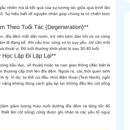
gẫu nhiên mà là kết quả của sự tương tác giữa quá trình lão
cổ. Sự hiểu biết về nguyên nhân giúp chúng ta có chiến lược
ệm Theo Tuổi Tác (Degeneration)**
ian, đĩa đệm mất dần nước, trở nên kém đàn hồi và xơ cứng
ảm đi đáng kể. Khi cấu trúc vòng xơ bị suy yếu, chỉ cần một
à thoát vị. Độ tuổi thường khởi phát là sau 30-40 tuổi.
Học Lặp Đi Lặp Lại**
ng bầu dục, võ thuật) hoặc tai nạn giao thông (đặc biệt là
ổn thương cấp tính lên đĩa đệm. Ngoài ra, các thói quen sinh
 lý. Ví dụ: tư thế cúi đầu nhìn điện thoại (Text Neck), ngồi
ật nặng không đúng cách gây áp lực không đều lên cột sống
 lá (làm giảm lượng máu nuôi dưỡng đĩa đệm và tăng tốc độ
n thiết lên cột sống) cũng được ghi nhận là các yếu tố nguy