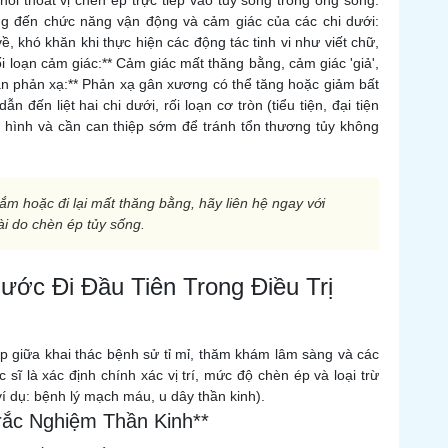
hối thoát vị chèn ép trực tiếp vào tủy sống trong ống sống.
ng đến chức năng vận động và cảm giác của các chi dưới:
, khó khăn khi thực hiện các động tác tinh vi như viết chữ,
ối loạn cảm giác:** Cảm giác mất thăng bằng, cảm giác 'giả',
loạn phản xạ:** Phản xạ gân xương có thể tăng hoặc giảm bất
 đến liệt hai chi dưới, rối loạn cơ tròn (tiểu tiện, đại tiện
h hình và cần can thiệp sớm để tránh tổn thương tủy không
m hoặc đi lại mất thăng bằng, hãy liên hệ ngay với
ài do chèn ép tủy sống.
ước Đi Đầu Tiên Trong Điều Trị
ợp giữa khai thác bệnh sử tỉ mỉ, thăm khám lâm sàng và các
sĩ là xác định chính xác vị trí, mức độ chèn ép và loại trừ
í dụ: bệnh lý mạch máu, u dây thần kinh).
ắc Nghiệm Thần Kinh**