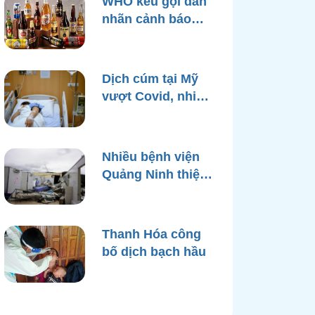
WHO kêu gọi dán
nhãn cảnh báo
ung thư trên bao
bì rượu
Dịch cúm tại Mỹ
vượt Covid, nhiều
bệnh viện quá tải
Nhiều bệnh viện
Quảng Ninh thiệt
hại nặng, cạn điện
nước sau bão
Yagi
Thanh Hóa công
bố dịch bạch hầu