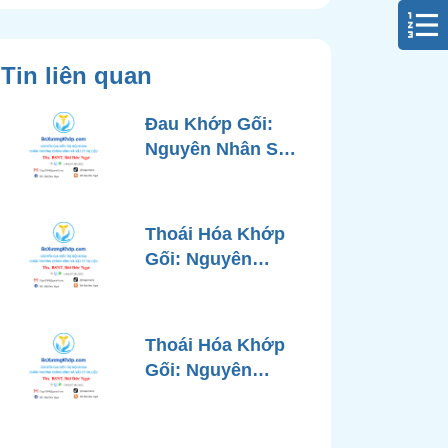
Tin liên quan
Đau Khớp Gối:
Nguyên Nhân Sâu
Xa, Chẩn Đoán
Chính Xác và
Phương Pháp
Thoái Hóa Khớp
Điều Trị Tiên Tiến
Gối: Nguyên
Từ Góc Nhìn Bác
Nhân, Triệu
Sĩ Xương Khớp
Chứng, Chẩn
Đoán và Các
Thoái Hóa Khớp
Phương Pháp
Gối: Nguyên
Điều Trị Chuẩn Y
Nhân, Chẩn Đoán
Khoa
Chính Xác và
Phương Pháp