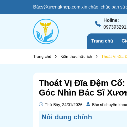
BácsỹXươngkhớp.com xin chào, chúc bạn sức 
Holine:
097393291
Trang chủ
Gi
Trang chủ
Kiến thức hữu ích
Thoát Vị Đĩa
Thoát Vị Đĩa Đệm Cổ:
Góc Nhìn Bác Sĩ Xư
Thứ Bảy, 24/01/2026
Bác sĩ chuyên kho
Nôi dung chính