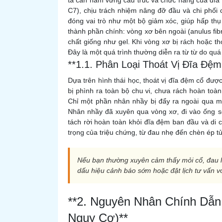
ta cần nắm vững cấu trúc và chức năng của đĩa
C7), chịu trách nhiệm nâng đỡ đầu và chi phối
đóng vai trò như một bộ giảm xóc, giúp hấp thụ 
thành phần chính: vòng xơ bên ngoài (anulus fib
chất giống như gel. Khi vòng xơ bị rách hoặc tho
Đây là một quá trình thường diễn ra từ từ do quá
**1.1. Phân Loại Thoát Vị Đĩa Đệ
Dựa trên hình thái học, thoát vị đĩa đệm cổ được 
bị phình ra toàn bộ chu vi, chưa rách hoàn toàn. 
Chỉ một phần nhân nhầy bị đẩy ra ngoài qua một
Nhân nhầy đã xuyên qua vòng xơ, đi vào ống sốn
tách rời hoàn toàn khỏi đĩa đệm ban đầu và di
trọng của triệu chứng, từ đau nhẹ đến chèn ép t
Nếu bạn thường xuyên cảm thấy mỏi cổ, đau l
dấu hiệu cảnh báo sớm hoặc đặt lịch tư vấn v
**2. Nguyên Nhân Chính Dẫn
Nguy Cơ)**