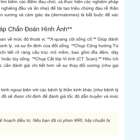
 tìm kiếm các điểm đau chói, và thực hiện các nghiệm pháp
 nghiêng đầu và ấn nhẹ) để tái tạo triệu chứng đau rễ thần
 gân xương và cảm giác da (dermatomes) là bắt buộc để xác
háp Chẩn Đoán Hình Ảnh**
an về mức độ thoát vị: **X-quang cột sống cổ:** Giúp đánh
 sinh lý, và sự ổn định của đốt sống. **Chụp Cộng hưởng Từ
 chi tiết rõ ràng cấu trúc mô mềm, bao gồm đĩa đệm, dây
 hoặc tủy sống. **Chụp Cắt lớp Vi tính (CT Scan):** Hữu ích
 cần đánh giá chi tiết hơn về sự thay đổi xương (như gai
 kinh ngoại biên với các bệnh lý thần kinh khác (như bệnh lý
ơ đồ sẽ được chỉ định để đánh giá tốc độ dẫn truyền và mức
kế hoạch điều trị. Nếu bạn đã có phim MRI, hãy chuẩn bị