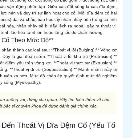
 đệm cột sống cổ. Cột sống cổ bao gồm 7 đốt sống (C1 đến
 các vận động phức tạp. Giữa các đốt sống là các đĩa đệm,
lực nén và duy trì sự linh hoạt cho cổ. Mỗi đĩa đệm có hai
rosus) dai và chắc, bao bọc lấy nhân nhầy bên trong có tính
ái hóa, nhân nhầy sẽ bị đẩy lệch ra ngoài, gây ra thoát vị.
 trình lão hóa tự nhiên hoặc tăng tốc do chấn thương.
m Cổ Theo Mức Độ**
phân thành các loại sau: **Thoát vị lồi (Bulging):** Vòng xơ
Đây là giai đoạn sớm. **Thoát vị lồi khu trú (Protrusion):**
 điểm yếu trên vòng xơ. **Thoát vị thực sự (Extrusion):**
g. **Thoát vị di trú (Sequestration):** Mảnh nhân nhầy bị
 chuyển xa hơn. Mức độ chèn ép quyết định mức độ nghiêm
ủy sống (Myelopathy).
an xuống vai, đừng chủ quan. Hãy tìm hiểu thêm về các
ới bác sĩ chuyên khoa để được đánh giá chính xác.
 Đến Thoát Vị Đĩa Đệm Cổ (Yếu Tố