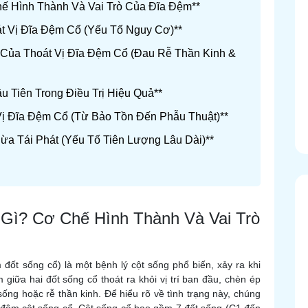
hế Hình Thành Và Vai Trò Của Đĩa Đệm**
t Vị Đĩa Đệm Cổ (Yếu Tố Nguy Cơ)**
 Của Thoát Vị Đĩa Đệm Cổ (Đau Rễ Thần Kinh &
u Tiên Trong Điều Trị Hiệu Quả**
Vị Đĩa Đệm Cổ (Từ Bảo Tồn Đến Phẫu Thuật)**
a Tái Phát (Yếu Tố Tiên Lượng Lâu Dài)**
 Gì? Cơ Chế Hình Thành Và Vai Trò
m đốt sống cổ) là một bệnh lý cột sống phổ biến, xảy ra khi
giữa hai đốt sống cổ thoát ra khỏi vị trí ban đầu, chèn ép
ống hoặc rễ thần kinh. Để hiểu rõ về tình trạng này, chúng