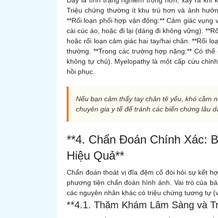
Đây là tình trạng nghiêm trọng hơn, xảy ra khi k
Triệu chứng thường ít khu trú hơn và ảnh hưở
**Rối loạn phối hợp vận động:** Cảm giác vụng về
cài cúc áo, hoặc đi lại (dáng đi không vững). **R
hoặc rối loạn cảm giác hai tay/hai chân. **Rối 
thường. **Trong các trường hợp nặng:** Có thể dẫn
không tự chủ). Myelopathy là một cấp cứu chỉn
hồi phục.
Nếu bạn cảm thấy tay chân tê yếu, khó cầm nắ
chuyên gia y tế để tránh các biến chứng lâu d
**4. Chẩn Đoán Chính Xác: B
Hiệu Quả**
Chẩn đoán thoát vị đĩa đệm cổ đòi hỏi sự kết h
phương tiện chẩn đoán hình ảnh. Vai trò của bác 
các nguyên nhân khác có triệu chứng tương tự (v
**4.1. Thăm Khám Lâm Sàng và Tr