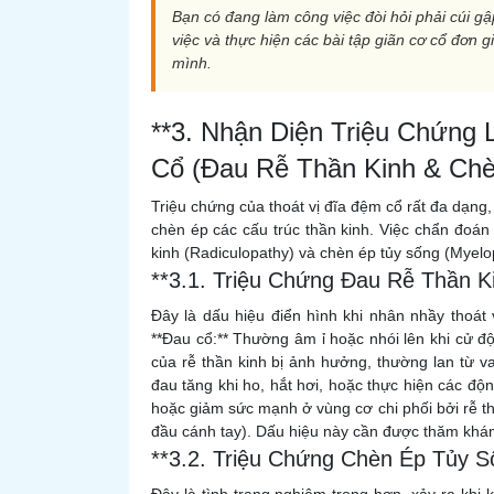
Bạn có đang làm công việc đòi hỏi phải cúi g
việc và thực hiện các bài tập giãn cơ cổ đơn g
mình.
**3. Nhận Diện Triệu Chứng
Cổ (Đau Rễ Thần Kinh & Chè
Triệu chứng của thoát vị đĩa đệm cổ rất đa dạng, p
chèn ép các cấu trúc thần kinh. Việc chẩn đoán 
kinh (Radiculopathy) và chèn ép tủy sống (Myelo
**3.1. Triệu Chứng Đau Rễ Thần Ki
Đây là dấu hiệu điển hình khi nhân nhầy thoát
**Đau cổ:** Thường âm ỉ hoặc nhói lên khi cử độ
của rễ thần kinh bị ảnh hưởng, thường lan từ va
đau tăng khi ho, hắt hơi, hoặc thực hiện các độn
hoặc giảm sức mạnh ở vùng cơ chi phối bởi rễ th
đầu cánh tay). Dấu hiệu này cần được thăm khám
**3.2. Triệu Chứng Chèn Ép Tủy Số