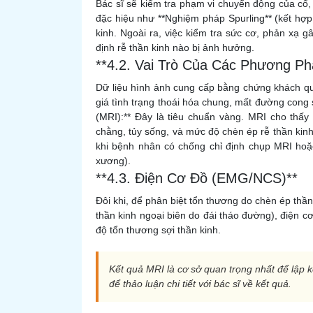
Bác sĩ sẽ kiểm tra phạm vi chuyển động của cổ,
đặc hiệu như **Nghiệm pháp Spurling** (kết hợp
kinh. Ngoài ra, việc kiểm tra sức cơ, phản xạ
định rễ thần kinh nào bị ảnh hưởng.
**4.2. Vai Trò Của Các Phương P
Dữ liệu hình ảnh cung cấp bằng chứng khách qu
giá tình trạng thoái hóa chung, mất đường cong
(MRI):** Đây là tiêu chuẩn vàng. MRI cho thấy
chằng, tủy sống, và mức độ chèn ép rễ thần kinh
khi bệnh nhân có chống chỉ định chụp MRI hoặc
xương).
**4.3. Điện Cơ Đồ (EMG/NCS)**
Đôi khi, để phân biệt tổn thương do chèn ép thần
thần kinh ngoại biên do đái tháo đường), điện c
độ tổn thương sợi thần kinh.
Kết quả MRI là cơ sở quan trọng nhất để lập 
để thảo luận chi tiết với bác sĩ về kết quả.