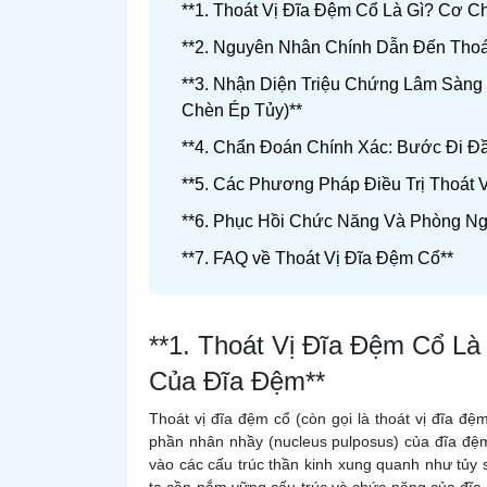
**1. Thoát Vị Đĩa Đệm Cổ Là Gì? Cơ C
**2. Nguyên Nhân Chính Dẫn Đến Thoá
**3. Nhận Diện Triệu Chứng Lâm Sàng
Chèn Ép Tủy)**
**4. Chẩn Đoán Chính Xác: Bước Đi Đầ
**5. Các Phương Pháp Điều Trị Thoát 
**6. Phục Hồi Chức Năng Và Phòng Ngừ
**7. FAQ về Thoát Vị Đĩa Đệm Cổ**
**1. Thoát Vị Đĩa Đệm Cổ Là
Của Đĩa Đệm**
Thoát vị đĩa đệm cổ (còn gọi là thoát vị đĩa đệ
phần nhân nhầy (nucleus pulposus) của đĩa đệm 
vào các cấu trúc thần kinh xung quanh như tủy s