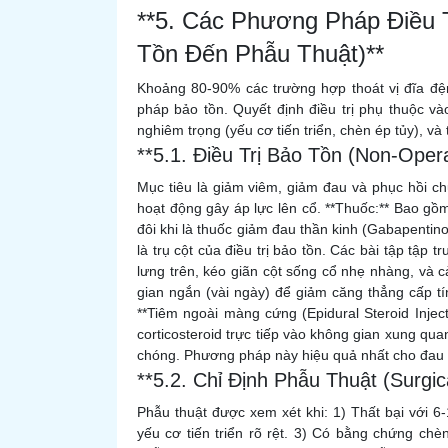
**5. Các Phương Pháp Điều 
Tồn Đến Phẫu Thuật)**
Khoảng 80-90% các trường hợp thoát vị đĩa đ
pháp bảo tồn. Quyết định điều trị phụ thuộc v
nghiêm trọng (yếu cơ tiến triển, chèn ép tủy), và t
**5.1. Điều Trị Bảo Tồn (Non-Ope
Mục tiêu là giảm viêm, giảm đau và phục hồi ch
hoạt động gây áp lực lên cổ. **Thuốc:** Bao g
đôi khi là thuốc giảm đau thần kinh (Gabapentinoid
là trụ cột của điều trị bảo tồn. Các bài tập tập
lưng trên, kéo giãn cột sống cổ nhẹ nhàng, và cả
gian ngắn (vài ngày) để giảm căng thẳng cấp tí
**Tiêm ngoài màng cứng (Epidural Steroid Inje
corticosteroid trực tiếp vào không gian xung qu
chóng. Phương pháp này hiệu quả nhất cho đau r
**5.2. Chỉ Định Phẫu Thuật (Surgica
Phẫu thuật được xem xét khi: 1) Thất bại với 6
yếu cơ tiến triển rõ rệt. 3) Có bằng chứng chè