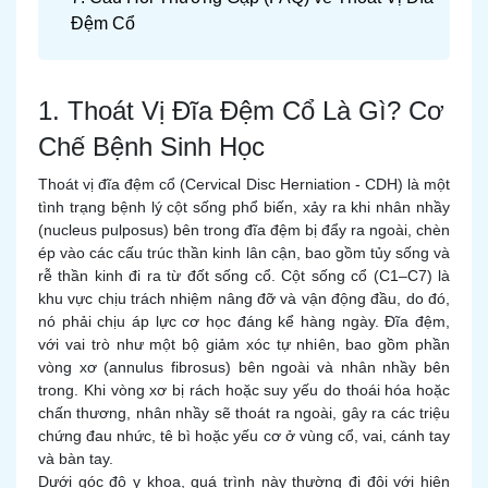
Đệm Cổ
1. Thoát Vị Đĩa Đệm Cổ Là Gì? Cơ
Chế Bệnh Sinh Học
Thoát vị đĩa đệm cổ (Cervical Disc Herniation - CDH) là một
tình trạng bệnh lý cột sống phổ biến, xảy ra khi nhân nhầy
(nucleus pulposus) bên trong đĩa đệm bị đẩy ra ngoài, chèn
ép vào các cấu trúc thần kinh lân cận, bao gồm tủy sống và
rễ thần kinh đi ra từ đốt sống cổ. Cột sống cổ (C1–C7) là
khu vực chịu trách nhiệm nâng đỡ và vận động đầu, do đó,
nó phải chịu áp lực cơ học đáng kể hàng ngày. Đĩa đệm,
với vai trò như một bộ giảm xóc tự nhiên, bao gồm phần
vòng xơ (annulus fibrosus) bên ngoài và nhân nhầy bên
trong. Khi vòng xơ bị rách hoặc suy yếu do thoái hóa hoặc
chấn thương, nhân nhầy sẽ thoát ra ngoài, gây ra các triệu
chứng đau nhức, tê bì hoặc yếu cơ ở vùng cổ, vai, cánh tay
và bàn tay.
Dưới góc độ y khoa, quá trình này thường đi đôi với hiện