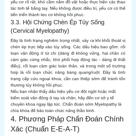
yếu cơ rõ rệt, khó cầm nắm đồ vật hoặc thực hiện các thao
tác tinh tế bằng tay. Nếu không được điều trị, yếu cơ có thể
tiến triển thành teo cơ không hồi phục.
3.3. Hội Chứng Chèn Ép Tủy Sống
(Cervical Myelopathy)
Đây là tình trạng nghiêm trọng nhất, xảy ra khi khối thoát vị
chèn ép trực tiếp vào tủy sống. Các dấu hiệu bao gồm: rối
loạn vận động ở tứ chi (dáng đi không vững, hai chân có
cảm giác cứng nhắc, khó phối hợp động tác - dáng đi thất
điều), rối loạn cảm giác toàn thân, và trong một số trường
hợp là rối loạn chức năng bàng quang/ruột. Đây là tình
trạng cấp cứu ngoại khoa, cần can thiệp sớm để tránh tổn
thương tủy không hồi phục.
Nếu bạn nhận thấy dấu hiệu yếu cơ đột ngột hoặc mất
kiểm soát vận động ở tay và chân, hãy đến cơ sở y tế
chuyên khoa ngay lập tức. Chẩn đoán sớm Myelopathy là
chìa khóa để bảo toàn chức năng thần kinh.
4. Phương Pháp Chẩn Đoán Chính
Xác (Chuẩn E-E-A-T)