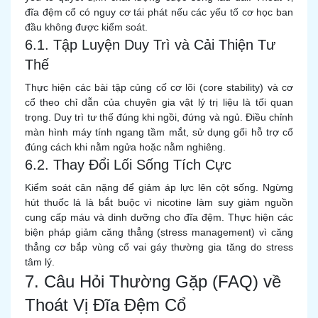
đĩa đệm cổ có nguy cơ tái phát nếu các yếu tố cơ học ban
đầu không được kiểm soát.
6.1. Tập Luyện Duy Trì và Cải Thiện Tư
Thế
Thực hiện các bài tập củng cố cơ lõi (core stability) và cơ
cổ theo chỉ dẫn của chuyên gia vật lý trị liệu là tối quan
trọng. Duy trì tư thế đúng khi ngồi, đứng và ngủ. Điều chỉnh
màn hình máy tính ngang tầm mắt, sử dụng gối hỗ trợ cổ
đúng cách khi nằm ngửa hoặc nằm nghiêng.
6.2. Thay Đổi Lối Sống Tích Cực
Kiểm soát cân nặng để giảm áp lực lên cột sống. Ngừng
hút thuốc lá là bắt buộc vì nicotine làm suy giảm nguồn
cung cấp máu và dinh dưỡng cho đĩa đệm. Thực hiện các
biện pháp giảm căng thẳng (stress management) vì căng
thẳng cơ bắp vùng cổ vai gáy thường gia tăng do stress
tâm lý.
7. Câu Hỏi Thường Gặp (FAQ) về
Thoát Vị Đĩa Đệm Cổ