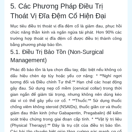
5. Các Phương Pháp Điều Trị
Thoát Vị Đĩa Đệm Cổ Hiện Đại
Mục tiêu điều trị thoát vị đĩa đệm cổ là giảm đau, phục hồi
chức năng thần kinh và ngăn ngừa tái phát. Hơn 90% các
trường hợp thoát vị đĩa đệm cổ được điều trị thành công
bằng phương pháp bảo tồn.
5.1. Điều Trị Bảo Tồn (Non-Surgical
Management)
Phác đồ bảo tồn là lựa chọn đầu tay, đặc biệt nếu không có
dấu hiệu chèn ép tủy hoặc yếu cơ nặng: * **Nghỉ ngơi
tương đối và Điều chỉnh Tư thế:** Hạn chế các hoạt động
gây đau. Sử dụng nẹp cổ mềm (cervical collar) trong thời
gian ngắn để giảm tải trọng, nhưng không nên dùng kéo
dài vì có thể gây yếu cơ cổ. * **Thuốc:** Sử dụng thuốc
chống viêm không steroid (NSAIDs), thuốc giãn cơ và thuốc
giảm đau thần kinh (như Gabapentin, Pregabalin) để kiểm
soát triệu chứng trong giai đoạn cấp tính. * **Vật lý trị liệu
(Physical Therapy):** Đây là trụ cột của điều trị bảo tồn.
Các bài tập chuyên biệt giúp tăng cường sức mạnh cơ cổ