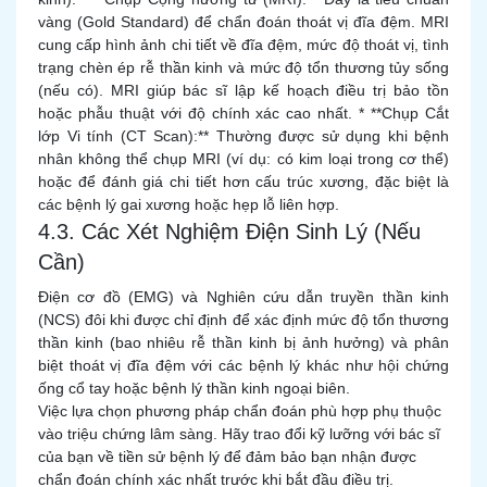
vàng (Gold Standard) để chẩn đoán thoát vị đĩa đệm. MRI
cung cấp hình ảnh chi tiết về đĩa đệm, mức độ thoát vị, tình
trạng chèn ép rễ thần kinh và mức độ tổn thương tủy sống
(nếu có). MRI giúp bác sĩ lập kế hoạch điều trị bảo tồn
hoặc phẫu thuật với độ chính xác cao nhất. * **Chụp Cắt
lớp Vi tính (CT Scan):** Thường được sử dụng khi bệnh
nhân không thể chụp MRI (ví dụ: có kim loại trong cơ thể)
hoặc để đánh giá chi tiết hơn cấu trúc xương, đặc biệt là
các bệnh lý gai xương hoặc hẹp lỗ liên hợp.
4.3. Các Xét Nghiệm Điện Sinh Lý (Nếu
Cần)
Điện cơ đồ (EMG) và Nghiên cứu dẫn truyền thần kinh
(NCS) đôi khi được chỉ định để xác định mức độ tổn thương
thần kinh (bao nhiêu rễ thần kinh bị ảnh hưởng) và phân
biệt thoát vị đĩa đệm với các bệnh lý khác như hội chứng
ống cổ tay hoặc bệnh lý thần kinh ngoại biên.
Việc lựa chọn phương pháp chẩn đoán phù hợp phụ thuộc
vào triệu chứng lâm sàng. Hãy trao đổi kỹ lưỡng với bác sĩ
của bạn về tiền sử bệnh lý để đảm bảo bạn nhận được
chẩn đoán chính xác nhất trước khi bắt đầu điều trị.