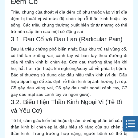
Đệm Cổ
Triệu chứng của thoát vị đĩa đệm cổ phụ thuộc vào vị trí đĩa
đệm bị thoát vị và mức độ chèn ép rễ thần kinh hoặc tủy
sống. Các triệu chứng thường xuất hiện từ từ nhưng có thể
trở nên cấp tính sau một cử động sai.
3.1. Đau Cổ và Đau Lan (Radicular Pain)
Đau là triệu chứng phổ biến nhất. Đau khu trú tại vùng cổ,
có thể lan xuống vai, cánh tay và bàn tay theo đường đi
của rễ thần kinh bị chèn ép. Cơn đau thường tăng lên khi
ho, hắt hơi, rặn hoặc khi nghiêng/xoay cổ về phía bị bệnh.
Bác sĩ thường sử dụng các dấu hiệu thần kinh (ví dụ: Dấu
hiệu Spurling) để xác định rễ thần kinh bị ảnh hưởng (ví dụ:
C5 gây đau vùng vai, C6 gây đau mặt ngoài cánh tay, C7
gây đau mặt sau cánh tay và ngón giữa).
3.2. Biểu Hiện Thần Kinh Ngoại Vi (Tê Bì
và Yếu Cơ)
Tê bì, cảm giác kiến bò hoặc dị cảm ở vùng phân bố của rễ
thần kinh bị chèn ép là dấu hiệu rõ ràng của sự chèn ép
thần kinh. Trong trường hợp nặng, người bệnh có thể bị