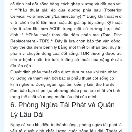
cố định hai đốt sống bằng cách ghép xương và đặt nẹp vít.
* **Phẫu thuật giải ép qua đường phía sau (Posterior
Cervical Foraminotomy/Laminectomy):** Dùng khi thoát vị ở
vị trí chèn ép lỗ liên hợp hoặc để giải áp tủy sống. Kỹ thuật
này ít xâm lấn hơn ACDF trong một số trường hợp nhất
định. * **Phẫu thuật thay đĩa đệm nhân tạo (Total Disc
Replacement - TDR):** Đây là lựa chọn bảo tồn vận động,
thay thế đĩa đệm bệnh lý bằng một thiết bị nhân tạo, duy trì
phạm vi chuyển động của đốt sống. TDR thường được ưu
tiên ở bệnh nhân trẻ tuổi, không có thoái hóa nặng ở các
đĩa lân cận.
Quyết định phẫu thuật cần được đưa ra sau khi cân nhắc
kỹ lưỡng và tham vấn bởi bác sĩ phẫu thuật cột sống có
kinh nghiệm. Đừng ngần ngại tìm kiếm ý kiến thứ hai để
đảm bảo bạn chọn lựa phương pháp phù hợp nhất với tình
trạng thể chất và mong muốn lâu dài của mình.
6. Phòng Ngừa Tái Phát và Quản
Lý Lâu Dài
Ngay cả sau khi điều trị thành công, phòng ngừa tái phát là
yếu tố quyết định chất lượng cuộc sống lâu dài. Thoát vị