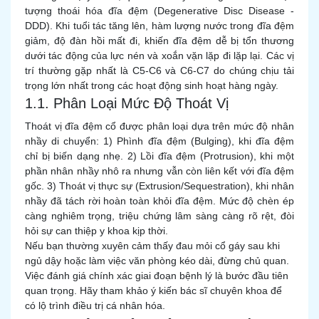
tượng thoái hóa đĩa đệm (Degenerative Disc Disease -
DDD). Khi tuổi tác tăng lên, hàm lượng nước trong đĩa đệm
giảm, độ đàn hồi mất đi, khiến đĩa đệm dễ bị tổn thương
dưới tác động của lực nén và xoắn vặn lặp đi lặp lại. Các vị
trí thường gặp nhất là C5-C6 và C6-C7 do chúng chịu tải
trọng lớn nhất trong các hoạt động sinh hoạt hàng ngày.
1.1. Phân Loại Mức Độ Thoát Vị
Thoát vị đĩa đệm cổ được phân loại dựa trên mức độ nhân
nhầy di chuyển: 1) Phình đĩa đệm (Bulging), khi đĩa đệm
chỉ bị biến dạng nhẹ. 2) Lồi đĩa đệm (Protrusion), khi một
phần nhân nhầy nhô ra nhưng vẫn còn liên kết với đĩa đệm
gốc. 3) Thoát vị thực sự (Extrusion/Sequestration), khi nhân
nhầy đã tách rời hoàn toàn khỏi đĩa đệm. Mức độ chèn ép
càng nghiêm trọng, triệu chứng lâm sàng càng rõ rệt, đòi
hỏi sự can thiệp y khoa kịp thời.
Nếu bạn thường xuyên cảm thấy đau mỏi cổ gáy sau khi
ngủ dậy hoặc làm việc văn phòng kéo dài, đừng chủ quan.
Việc đánh giá chính xác giai đoạn bệnh lý là bước đầu tiên
quan trọng. Hãy tham khảo ý kiến bác sĩ chuyên khoa để
có lộ trình điều trị cá nhân hóa.