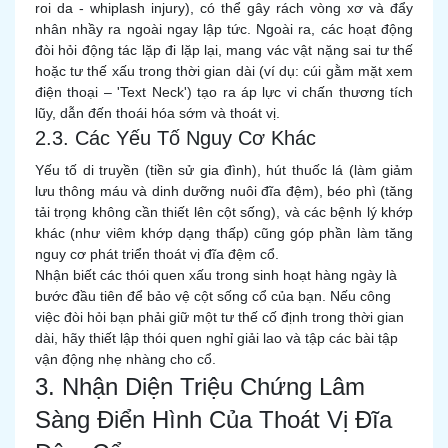
roi da - whiplash injury), có thể gây rách vòng xơ và đẩy
nhân nhầy ra ngoài ngay lập tức. Ngoài ra, các hoạt động
đòi hỏi động tác lặp đi lặp lại, mang vác vật nặng sai tư thế
hoặc tư thế xấu trong thời gian dài (ví dụ: cúi gằm mặt xem
điện thoại – 'Text Neck') tạo ra áp lực vi chấn thương tích
lũy, dẫn đến thoái hóa sớm và thoát vị.
2.3. Các Yếu Tố Nguy Cơ Khác
Yếu tố di truyền (tiền sử gia đình), hút thuốc lá (làm giảm
lưu thông máu và dinh dưỡng nuôi đĩa đệm), béo phì (tăng
tải trọng không cần thiết lên cột sống), và các bệnh lý khớp
khác (như viêm khớp dạng thấp) cũng góp phần làm tăng
nguy cơ phát triển thoát vị đĩa đệm cổ.
Nhận biết các thói quen xấu trong sinh hoạt hàng ngày là
bước đầu tiên để bảo vệ cột sống cổ của bạn. Nếu công
việc đòi hỏi bạn phải giữ một tư thế cố định trong thời gian
dài, hãy thiết lập thói quen nghỉ giải lao và tập các bài tập
vận động nhẹ nhàng cho cổ.
3. Nhận Diện Triệu Chứng Lâm
Sàng Điển Hình Của Thoát Vị Đĩa