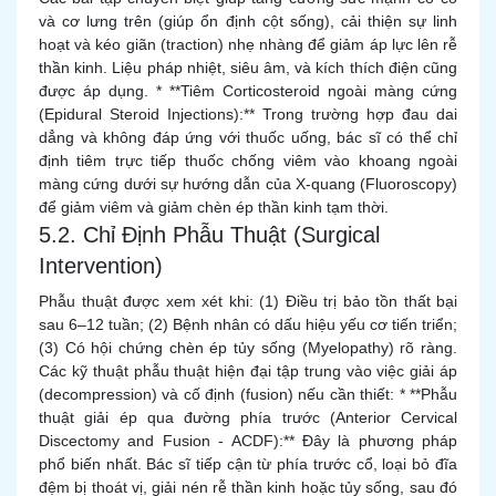
và cơ lưng trên (giúp ổn định cột sống), cải thiện sự linh
hoạt và kéo giãn (traction) nhẹ nhàng để giảm áp lực lên rễ
thần kinh. Liệu pháp nhiệt, siêu âm, và kích thích điện cũng
được áp dụng. * **Tiêm Corticosteroid ngoài màng cứng
(Epidural Steroid Injections):** Trong trường hợp đau dai
dẳng và không đáp ứng với thuốc uống, bác sĩ có thể chỉ
định tiêm trực tiếp thuốc chống viêm vào khoang ngoài
màng cứng dưới sự hướng dẫn của X-quang (Fluoroscopy)
để giảm viêm và giảm chèn ép thần kinh tạm thời.
5.2. Chỉ Định Phẫu Thuật (Surgical
Intervention)
Phẫu thuật được xem xét khi: (1) Điều trị bảo tồn thất bại
sau 6–12 tuần; (2) Bệnh nhân có dấu hiệu yếu cơ tiến triển;
(3) Có hội chứng chèn ép tủy sống (Myelopathy) rõ ràng.
Các kỹ thuật phẫu thuật hiện đại tập trung vào việc giải áp
(decompression) và cố định (fusion) nếu cần thiết: * **Phẫu
thuật giải ép qua đường phía trước (Anterior Cervical
Discectomy and Fusion - ACDF):** Đây là phương pháp
phổ biến nhất. Bác sĩ tiếp cận từ phía trước cổ, loại bỏ đĩa
đệm bị thoát vị, giải nén rễ thần kinh hoặc tủy sống, sau đó