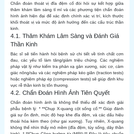
Chẩn đoán thoát vị đĩa đệm cổ đòi hỏi sự kết hợp giữa
thăm khám lâm sàng tỉ mỉ và các phương tiện chẩn đoán
hình ảnh hiện đại để xác định chính xác vị trí, kích thước
khối thoát vị và mức độ ảnh hưởng đến các cấu trúc thần
kinh.
4.1. Thăm Khám Lâm Sàng và Đánh Giá
Thần Kinh
Bác sĩ sẽ tiến hành hỏi bệnh sử chi tiết về tính chất cơn
đau, các yếu tố làm tăng/giảm triệu chứng. Các nghiệm
pháp vật lý như kiểm tra phản xạ gân xương, sức cơ, cảm
giác nông/sâu và các nghiệm pháp kéo giãn (traction tests)
hoặc nghiệm pháp ép (compression tests) sẽ giúp định khu
vực rễ thần kinh bị tổn thương.
4.2. Chẩn Đoán Hình Ảnh Tiên Quyết
Chẩn đoán hình ảnh là không thể thiếu để xác định giải
phẫu bệnh lý: * **Chụp X-quang cột sống cổ:** Giúp đánh
giá sự ổn định, mức độ hẹp khe đĩa đệm, và các dấu hiệu
thoái hóa kèm theo (như gai xương). Tuy nhiên, X-quang
không thể nhìn thấy mô mềm (đĩa đệm, tủy sống, dây thần
kinh). * **Chụp Cộng hưởng từ (MRI):** Đây là tiêu chuẩn