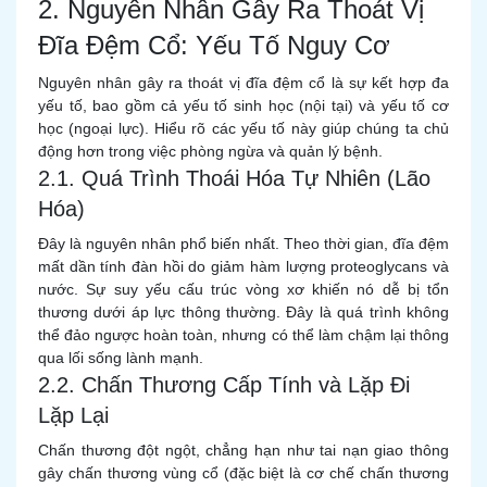
2. Nguyên Nhân Gây Ra Thoát Vị
Đĩa Đệm Cổ: Yếu Tố Nguy Cơ
Nguyên nhân gây ra thoát vị đĩa đệm cổ là sự kết hợp đa
yếu tố, bao gồm cả yếu tố sinh học (nội tại) và yếu tố cơ
học (ngoại lực). Hiểu rõ các yếu tố này giúp chúng ta chủ
động hơn trong việc phòng ngừa và quản lý bệnh.
2.1. Quá Trình Thoái Hóa Tự Nhiên (Lão
Hóa)
Đây là nguyên nhân phổ biến nhất. Theo thời gian, đĩa đệm
mất dần tính đàn hồi do giảm hàm lượng proteoglycans và
nước. Sự suy yếu cấu trúc vòng xơ khiến nó dễ bị tổn
thương dưới áp lực thông thường. Đây là quá trình không
thể đảo ngược hoàn toàn, nhưng có thể làm chậm lại thông
qua lối sống lành mạnh.
2.2. Chấn Thương Cấp Tính và Lặp Đi
Lặp Lại
Chấn thương đột ngột, chẳng hạn như tai nạn giao thông
gây chấn thương vùng cổ (đặc biệt là cơ chế chấn thương