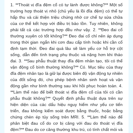
1. **Thoát vị đĩa đệm cổ có tự lành được không?** Một số
trường hợp thoát vị nhỏ (chủ yếu là lồi đĩa đệm) có thể tự
hấp thu và cải thiện triệu chứng nhờ cơ chế tự sửa chữa
của cơ thể kết hợp với điều trị bảo tồn. Tuy nhiên, không
phải tất cả các trường hợp đều như vậy. 2. **Đeo đai cổ
thường xuyên có tốt không?** Đeo đai cổ chỉ nên áp dụng
trong thời gian ngắn khi cơn đau cấp tính hoặc khi cần cố
định tạm thời. Đeo đai quá lâu sẽ làm yếu cơ hỗ trợ cột
sống, dẫn đến tình trạng phụ thuộc và nặng hơn khi tháo
đai. 3. **Sau phẫu thuật thay đĩa đệm nhân tạo, tôi có thể
vận động cổ bình thường không?** Có. Mục tiêu của thay
đĩa đệm nhân tạo là giữ lại được biên độ vận động tự nhiên
của đốt sống đó, cho phép bệnh nhân sinh hoạt và vận
động gần như bình thường sau khi hồi phục hoàn toàn. 4.
**Làm thế nào để biết thoát vị đĩa đệm cổ của tôi có cần
phẫu thuật không?** Quyết định phẫu thuật dựa trên sự
hiện diện của các dấu hiệu nguy hiểm như yếu cơ tiến
triển, đau không kiểm soát được bằng thuốc, hoặc bằng
chứng chèn ép tủy sống trên MRI. 5. **Làm thế nào để
phân biệt đau cổ do cơ bị căng với đau do thoát vị đĩa
đệm?** Đau do cơ căng thường khu trú, có tính chất mỏi và