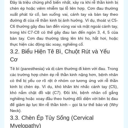
Đây là triệu chứng phổ biến nhất, xảy ra khi rễ thần kinh bị
chèn ép hoặc viêm nhiễm tại lỗ liên hợp. Cơn đau thường
xuất phát từ cổ, lan xuống vai, cánh tay và bàn tay theo
đường đi của rễ thần kinh bị ảnh hưởng. Ví dụ, thoát vị C5-
C6 thường gây đau lan đến vùng vai và mặt ngoài cánh tay,
trong khi C7-C8 có thể gây đau lan đến ngón 3, 4, 5 của
bàn tay. Cơn đau thường tăng lên khi ho, hắt hơi, hoặc
thực hiện các động tác xoay, nghiêng cổ.
3.2. Biểu Hiện Tê Bì, Chuột Rút và Yếu
Cơ
Tê bì (paresthesia) và dị cảm thường đi kèm với đau. Trong
các trường hợp chèn ép rễ thần kinh nặng hơn, bệnh nhân
có thể bị yếu cơ rõ rệt ở nhóm cơ tương ứng với rễ thần
kinh bị chèn ép. Ví dụ, khó khăn khi nhấc cánh tay (C5),
khó nắm chặt đồ vật (C7). Đôi khi, bệnh nhân cố gắng
nghiêng hoặc xoay đầu theo hướng đối diện với bên bị đau
để giảm áp lực lên rễ thần kinh – gọi là tư thế bảo vệ (Wry
Neck).
3.3. Chèn Ép Tủy Sống (Cervical
Myelopathy)