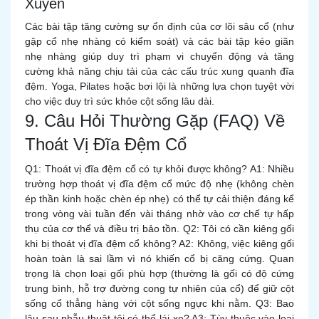
Xuyên
Các bài tập tăng cường sự ổn định của cơ lõi sâu cổ (như
gập cổ nhẹ nhàng có kiểm soát) và các bài tập kéo giãn
nhẹ nhàng giúp duy trì phạm vi chuyển động và tăng
cường khả năng chịu tải của các cấu trúc xung quanh đĩa
đệm. Yoga, Pilates hoặc bơi lội là những lựa chọn tuyệt vời
cho việc duy trì sức khỏe cột sống lâu dài.
9. Câu Hỏi Thường Gặp (FAQ) Về
Thoát Vị Đĩa Đệm Cổ
Q1: Thoát vị đĩa đệm cổ có tự khỏi được không? A1: Nhiều
trường hợp thoát vị đĩa đệm cổ mức độ nhẹ (không chèn
ép thần kinh hoặc chèn ép nhẹ) có thể tự cải thiện đáng kể
trong vòng vài tuần đến vài tháng nhờ vào cơ chế tự hấp
thụ của cơ thể và điều trị bảo tồn. Q2: Tôi có cần kiêng gối
khi bị thoát vị đĩa đệm cổ không? A2: Không, việc kiêng gối
hoàn toàn là sai lầm vì nó khiến cổ bị căng cứng. Quan
trọng là chọn loại gối phù hợp (thường là gối có độ cứng
trung bình, hỗ trợ đường cong tự nhiên của cổ) để giữ cột
sống cổ thẳng hàng với cột sống ngực khi nằm. Q3: Bao
lâu sau phẫu thuật tôi có thể lái xe? A3: Tùy thuộc vào loại