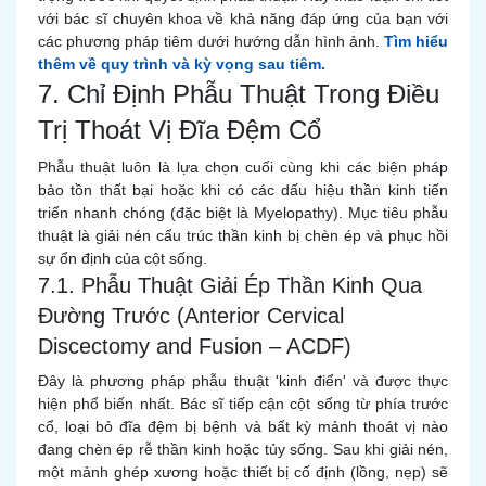
với bác sĩ chuyên khoa về khả năng đáp ứng của bạn với
các phương pháp tiêm dưới hướng dẫn hình ảnh.
Tìm hiểu
thêm về quy trình và kỳ vọng sau tiêm.
7. Chỉ Định Phẫu Thuật Trong Điều
Trị Thoát Vị Đĩa Đệm Cổ
Phẫu thuật luôn là lựa chọn cuối cùng khi các biện pháp
bảo tồn thất bại hoặc khi có các dấu hiệu thần kinh tiến
triển nhanh chóng (đặc biệt là Myelopathy). Mục tiêu phẫu
thuật là giải nén cấu trúc thần kinh bị chèn ép và phục hồi
sự ổn định của cột sống.
7.1. Phẫu Thuật Giải Ép Thần Kinh Qua
Đường Trước (Anterior Cervical
Discectomy and Fusion – ACDF)
Đây là phương pháp phẫu thuật 'kinh điển' và được thực
hiện phổ biến nhất. Bác sĩ tiếp cận cột sống từ phía trước
cổ, loại bỏ đĩa đệm bị bệnh và bất kỳ mảnh thoát vị nào
đang chèn ép rễ thần kinh hoặc tủy sống. Sau khi giải nén,
một mảnh ghép xương hoặc thiết bị cố định (lồng, nẹp) sẽ