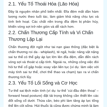
2.1. Yếu Tố Thoái Hóa (Lão Hóa)
Đây là nguyên nhân phổ biến nhất. Đĩa đệm mất dần hàm
lượng nước theo tuổi tác, làm giảm khả năng chịu lực và
tính linh hoạt. Các chất nền trong đĩa đệm bị phân hủy,
khiến vòng sợi trở nên giòn và dễ rách hơn.
2.2. Chấn Thương Cấp Tính và Vi Chấn
Thương Lặp Lại
Chấn thương đột ngột như tai nạn giao thông (đặc biệt là
chấn thương roi da - whiplash), té ngã, hoặc nâng vật nặng
sai tư thế có thể gây áp lực lớn lên đĩa đệm, dẫn đến rách
vòng sợi và thoát vị cấp tính. Ngoài ra, những công việc đòi
hỏi tư thế cổ gập hoặc xoay vặn liên tục (ví dụ: làm việc với
máy tính sai tư thế, chơi thể thao va chạm) tạo ra vi chấn
thương tích lũy.
2.3. Yếu Tố Lối Sống và Cơ Học
Tư thế sai lệch mãn tính (ví dụ: tư thế 'cúi đầu điện thoại' –
forward head posture) đặt tải trọng không cần thiết lên các
đốt sống cổ dưới. Thừa cân, béo phì làm tăng áp lực tổng
thể lên cột sống. Hút thuốc lá cũng được chứng minh là làm