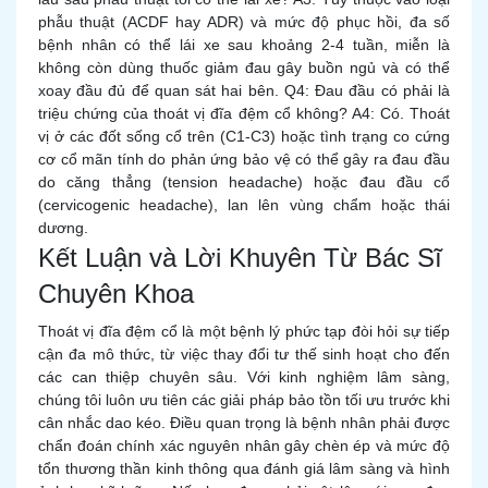
phẫu thuật (ACDF hay ADR) và mức độ phục hồi, đa số
bệnh nhân có thể lái xe sau khoảng 2-4 tuần, miễn là
không còn dùng thuốc giảm đau gây buồn ngủ và có thể
xoay đầu đủ để quan sát hai bên. Q4: Đau đầu có phải là
triệu chứng của thoát vị đĩa đệm cổ không? A4: Có. Thoát
vị ở các đốt sống cổ trên (C1-C3) hoặc tình trạng co cứng
cơ cổ mãn tính do phản ứng bảo vệ có thể gây ra đau đầu
do căng thẳng (tension headache) hoặc đau đầu cổ
(cervicogenic headache), lan lên vùng chẩm hoặc thái
dương.
Kết Luận và Lời Khuyên Từ Bác Sĩ
Chuyên Khoa
Thoát vị đĩa đệm cổ là một bệnh lý phức tạp đòi hỏi sự tiếp
cận đa mô thức, từ việc thay đổi tư thế sinh hoạt cho đến
các can thiệp chuyên sâu. Với kinh nghiệm lâm sàng,
chúng tôi luôn ưu tiên các giải pháp bảo tồn tối ưu trước khi
cân nhắc dao kéo. Điều quan trọng là bệnh nhân phải được
chẩn đoán chính xác nguyên nhân gây chèn ép và mức độ
tổn thương thần kinh thông qua đánh giá lâm sàng và hình