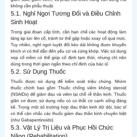
không cần phẫu thuật.
5.1. Nghỉ Ngơi Tương Đối và Điều Chỉnh
Sinh Hoạt
Trong giai đoạn cấp tính, cần hạn chế các hoạt động làm
tăng áp lực lên cổ, tránh tư thế gập hoặc xoay cổ quá mức.
Tuy nhiên, nghỉ ngơi tuyệt đối kéo dài không được khuyến
khích vì có thể dẫn đến yếu cơ và cứng khớp. Việc sử dụng
nẹp cổ mềm có thể giúp cố định tạm thời, nhưng chỉ nên
dùng trong thời gian ngắn theo chỉ định của bác sĩ.
5.2. Sử Dụng Thuốc
Thuốc được sử dụng để kiểm soát triệu chứng. Nhóm
thuốc chính bao gồm Thuốc chống viêm không steroid
(NSAIDs) để giảm đau và viêm tại chỗ rễ thần kinh. Thuốc
giãn cơ được sử dụng nếu có co thắt cơ cạnh sống đáng
kể. Trong một số trường hợp đau thần kinh dữ dội, bác sĩ
có thể cân nhắc các thuốc giảm đau thần kinh chuyên biệt
(như Gabapentinoids).
5.3. Vật Lý Trị Liệu và Phục Hồi Chức
Năng (Rehabilitation)