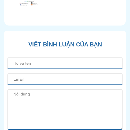
Chính Xác và Phương
Pháp Điều Trị Bảo Tồn
Hiện Đại
VIẾT BÌNH LUẬN CỦA BẠN