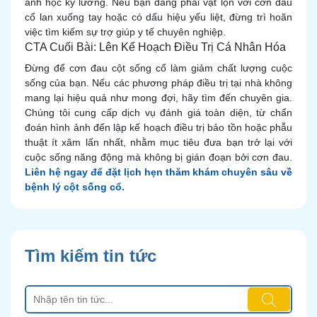
ảnh học kỹ lưỡng. Nếu bạn đang phải vật lộn với cơn đau
cổ lan xuống tay hoặc có dấu hiệu yếu liệt, đừng trì hoãn
việc tìm kiếm sự trợ giúp y tế chuyên nghiệp.
CTA Cuối Bài: Lên Kế Hoạch Điều Trị Cá Nhân Hóa
Đừng để cơn đau cột sống cổ làm giảm chất lượng cuộc
sống của bạn. Nếu các phương pháp điều trị tại nhà không
mang lại hiệu quả như mong đợi, hãy tìm đến chuyên gia.
Chúng tôi cung cấp dịch vụ đánh giá toàn diện, từ chẩn
đoán hình ảnh đến lập kế hoạch điều trị bảo tồn hoặc phẫu
thuật ít xâm lấn nhất, nhằm mục tiêu đưa bạn trở lại với
cuộc sống năng động mà không bị gián đoạn bởi cơn đau.
Liên hệ ngay để đặt lịch hẹn thăm khám chuyên sâu về
bệnh lý cột sống cổ.
Tìm kiếm tin tức