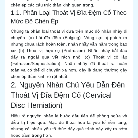
chèn ép các cấu trúc thần kinh quan trọng.
1.1. Phân Loại Thoát Vị Đĩa Đệm Cổ Theo
Mức Độ Chèn Ép
Chúng ta phân loại thoát vị dựa trên mức độ nhân nhầy di
chuyển: (a) Lồi đĩa đệm (Bulging): Vòng sợi bị phình ra
nhưng chưa rách hoàn toàn, nhân nhầy vẫn nằm trong bao
xơ. (b) Thoát vị thực sự (Protrusion): Nhân nhầy bắt đầu
đẩy ra ngoài qua vết rách nhỏ. (c) Thoát vị cô lập
(Extrusion/Sequestration): Nhân nhầy đã thoát ra hoàn
toàn và có thể di chuyển xa hơn, đây là dạng thường gây
chèn ép thần kinh rõ rệt nhất.
2. Nguyên Nhân Chủ Yếu Dẫn Đến
Thoát Vị Đĩa Đệm Cổ (Cervical
Disc Herniation)
Hiểu rõ nguyên nhân là bước đầu tiên để phòng ngừa và
điều trị hiệu quả. Mặc dù thoái hóa là yếu tố nền tảng,
nhưng có nhiều yếu tố thúc đẩy quá trình này xảy ra sớm
hoặc trầm trọng hơn.