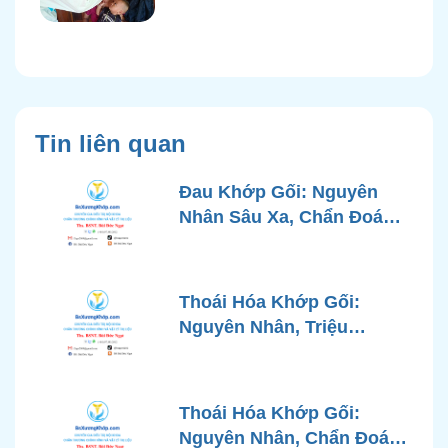
Tin liên quan
Đau Khớp Gối: Nguyên
Nhân Sâu Xa, Chẩn Đoán
Chính Xác và Phương
Pháp Điều Trị Tiên Tiến Từ
Góc Nhìn Bác Sĩ Xương
Thoái Hóa Khớp Gối:
Khớp
Nguyên Nhân, Triệu
Chứng, Chẩn Đoán và Các
Phương Pháp Điều Trị
Chuẩn Y Khoa
Thoái Hóa Khớp Gối:
Nguyên Nhân, Chẩn Đoán