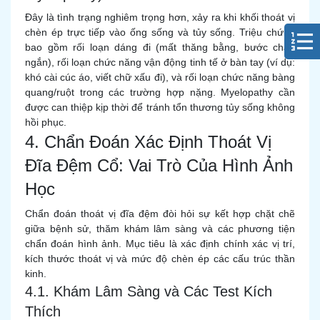
Đây là tình trạng nghiêm trọng hơn, xảy ra khi khối thoát vị
chèn ép trực tiếp vào ống sống và tủy sống. Triệu chứng
bao gồm rối loạn dáng đi (mất thăng bằng, bước chân
ngắn), rối loạn chức năng vận động tinh tế ở bàn tay (ví dụ:
khó cài cúc áo, viết chữ xấu đi), và rối loạn chức năng bàng
quang/ruột trong các trường hợp nặng. Myelopathy cần
được can thiệp kịp thời để tránh tổn thương tủy sống không
hồi phục.
4. Chẩn Đoán Xác Định Thoát Vị
Đĩa Đệm Cổ: Vai Trò Của Hình Ảnh
Học
Chẩn đoán thoát vị đĩa đệm đòi hỏi sự kết hợp chặt chẽ
giữa bệnh sử, thăm khám lâm sàng và các phương tiện
chẩn đoán hình ảnh. Mục tiêu là xác định chính xác vị trí,
kích thước thoát vị và mức độ chèn ép các cấu trúc thần
kinh.
4.1. Khám Lâm Sàng và Các Test Kích
Thích