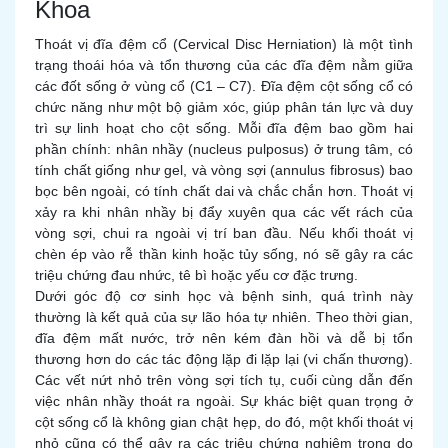
Khoa
Thoát vị đĩa đệm cổ (Cervical Disc Herniation) là một tình
trạng thoái hóa và tổn thương của các đĩa đệm nằm giữa
các đốt sống ở vùng cổ (C1 – C7). Đĩa đệm cột sống cổ có
chức năng như một bộ giảm xóc, giúp phân tán lực và duy
trì sự linh hoạt cho cột sống. Mỗi đĩa đệm bao gồm hai
phần chính: nhân nhầy (nucleus pulposus) ở trung tâm, có
tính chất giống như gel, và vòng sợi (annulus fibrosus) bao
bọc bên ngoài, có tính chất dai và chắc chắn hơn. Thoát vị
xảy ra khi nhân nhầy bị đẩy xuyên qua các vết rách của
vòng sợi, chui ra ngoài vị trí ban đầu. Nếu khối thoát vị
chèn ép vào rễ thần kinh hoặc tủy sống, nó sẽ gây ra các
triệu chứng đau nhức, tê bì hoặc yếu cơ đặc trưng.
Dưới góc độ cơ sinh học và bệnh sinh, quá trình này
thường là kết quả của sự lão hóa tự nhiên. Theo thời gian,
đĩa đệm mất nước, trở nên kém đàn hồi và dễ bị tổn
thương hơn do các tác động lặp đi lặp lại (vi chấn thương).
Các vết nứt nhỏ trên vòng sợi tích tụ, cuối cùng dẫn đến
việc nhân nhầy thoát ra ngoài. Sự khác biệt quan trọng ở
cột sống cổ là không gian chật hẹp, do đó, một khối thoát vị
nhỏ cũng có thể gây ra các triệu chứng nghiêm trọng do