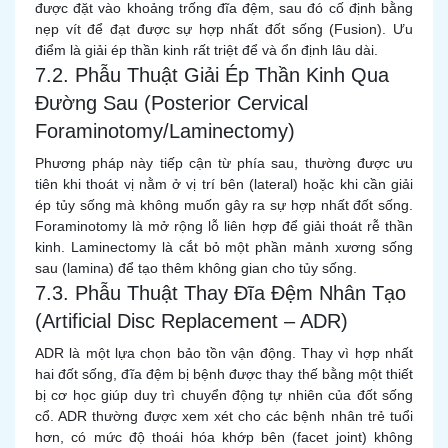
được đặt vào khoảng trống đĩa đệm, sau đó cố định bằng
nẹp vít để đạt được sự hợp nhất đốt sống (Fusion). Ưu
điểm là giải ép thần kinh rất triệt để và ổn định lâu dài.
7.2. Phẫu Thuật Giải Ép Thần Kinh Qua
Đường Sau (Posterior Cervical
Foraminotomy/Laminectomy)
Phương pháp này tiếp cận từ phía sau, thường được ưu
tiên khi thoát vị nằm ở vị trí bên (lateral) hoặc khi cần giải
ép tủy sống mà không muốn gây ra sự hợp nhất đốt sống.
Foraminotomy là mở rộng lỗ liên hợp để giải thoát rễ thần
kinh. Laminectomy là cắt bỏ một phần mảnh xương sống
sau (lamina) để tạo thêm không gian cho tủy sống.
7.3. Phẫu Thuật Thay Đĩa Đệm Nhân Tạo
(Artificial Disc Replacement – ADR)
ADR là một lựa chọn bảo tồn vận động. Thay vì hợp nhất
hai đốt sống, đĩa đệm bị bệnh được thay thế bằng một thiết
bị cơ học giúp duy trì chuyển động tự nhiên của đốt sống
cổ. ADR thường được xem xét cho các bệnh nhân trẻ tuổi
hơn, có mức độ thoái hóa khớp bên (facet joint) không