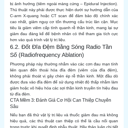
bị ảnh hưởng (tiêm ngoài màng cứng – Epidural Injection).
Thủ thuật này phải được thực hiện dưới sự hướng dẫn của
C-arm X-quang hoặc CT scan để đảm bảo độ chính xác
cao nhất, giảm nguy cơ tổn thương cấu trúc lân cận. Mục
tiêu là giảm viêm cấp tính quanh rễ thần kinh, mang lại sự
giảm đau đáng kể để bệnh nhân có thể tham gia tích cực
hơn vào quá trình vật lý trị liệu.
6.2. Đốt Đĩa Đệm Bằng Sóng Radio Tần
Số (Radiofrequency Ablation)
Phương pháp này thường nhắm vào các cơn đau mạn tính
liên quan đến thoái hóa đĩa đệm (viêm của đĩa đệm),
không phải thoát vị gây chèn ép rễ thần kinh. Một đầu dò
được đưa vào đĩa đệm để sử dụng nhiệt độ thấp nhằm làm
giảm hoặc vô hiệu hóa các sợi thần kinh truyền tín hiệu đau
từ đĩa đệm.
CTA Mềm 3: Đánh Giá Cơ Hội Can Thiệp Chuyên
Sâu
Nếu bạn đã thử vật lý trị liệu và thuốc giảm đau mà không
hiệu quả, các thủ thuật can thiệp có thể là cầu nối quan
trọng trước khi quyết định phẫu thuật. Hãy thảo luận chi tiết