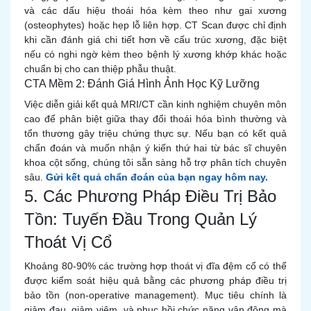
và các dấu hiệu thoái hóa kèm theo như gai xương
(osteophytes) hoặc hẹp lỗ liên hợp. CT Scan được chỉ định
khi cần đánh giá chi tiết hơn về cấu trúc xương, đặc biệt
nếu có nghi ngờ kèm theo bệnh lý xương khớp khác hoặc
chuẩn bị cho can thiệp phẫu thuật.
CTA Mềm 2: Đánh Giá Hình Ảnh Học Kỹ Lưỡng
Việc diễn giải kết quả MRI/CT cần kinh nghiệm chuyên môn
cao để phân biệt giữa thay đổi thoái hóa bình thường và
tổn thương gây triệu chứng thực sự. Nếu bạn có kết quả
chẩn đoán và muốn nhận ý kiến thứ hai từ bác sĩ chuyên
khoa cột sống, chúng tôi sẵn sàng hỗ trợ phân tích chuyên
sâu.
Gửi kết quả chẩn đoán của bạn ngay hôm nay.
5. Các Phương Pháp Điều Trị Bảo
Tồn: Tuyến Đầu Trong Quản Lý
Thoát Vị Cổ
Khoảng 80-90% các trường hợp thoát vị đĩa đệm cổ có thể
được kiểm soát hiệu quả bằng các phương pháp điều trị
bảo tồn (non-operative management). Mục tiêu chính là
giảm đau, giảm viêm, và phục hồi chức năng vận động mà