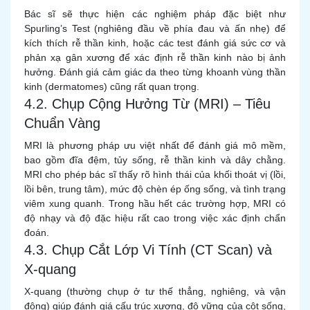
Bác sĩ sẽ thực hiện các nghiệm pháp đặc biệt như
Spurling’s Test (nghiêng đầu về phía đau và ấn nhẹ) để
kích thích rễ thần kinh, hoặc các test đánh giá sức cơ và
phản xạ gân xương để xác định rễ thần kinh nào bị ảnh
hưởng. Đánh giá cảm giác da theo từng khoanh vùng thần
kinh (dermatomes) cũng rất quan trọng.
4.2. Chụp Cộng Hưởng Từ (MRI) – Tiêu
Chuẩn Vàng
MRI là phương pháp ưu việt nhất để đánh giá mô mềm,
bao gồm đĩa đệm, tủy sống, rễ thần kinh và dây chằng.
MRI cho phép bác sĩ thấy rõ hình thái của khối thoát vị (lồi,
lồi bên, trung tâm), mức độ chèn ép ống sống, và tình trạng
viêm xung quanh. Trong hầu hết các trường hợp, MRI có
độ nhạy và độ đặc hiệu rất cao trong việc xác định chẩn
đoán.
4.3. Chụp Cắt Lớp Vi Tính (CT Scan) và
X-quang
X-quang (thường chụp ở tư thế thẳng, nghiêng, và vận
động) giúp đánh giá cấu trúc xương, độ vững của cột sống,