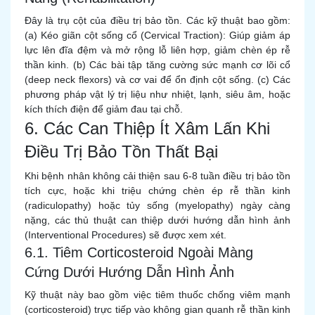
Đây là trụ cột của điều trị bảo tồn. Các kỹ thuật bao gồm:
(a) Kéo giãn cột sống cổ (Cervical Traction): Giúp giảm áp
lực lên đĩa đệm và mở rộng lỗ liên hợp, giảm chèn ép rễ
thần kinh. (b) Các bài tập tăng cường sức mạnh cơ lõi cổ
(deep neck flexors) và cơ vai để ổn định cột sống. (c) Các
phương pháp vật lý trị liệu như nhiệt, lạnh, siêu âm, hoặc
kích thích điện để giảm đau tại chỗ.
6. Các Can Thiệp Ít Xâm Lấn Khi
Điều Trị Bảo Tồn Thất Bại
Khi bệnh nhân không cải thiện sau 6-8 tuần điều trị bảo tồn
tích cực, hoặc khi triệu chứng chèn ép rễ thần kinh
(radiculopathy) hoặc tủy sống (myelopathy) ngày càng
nặng, các thủ thuật can thiệp dưới hướng dẫn hình ảnh
(Interventional Procedures) sẽ được xem xét.
6.1. Tiêm Corticosteroid Ngoài Màng
Cứng Dưới Hướng Dẫn Hình Ảnh
Kỹ thuật này bao gồm việc tiêm thuốc chống viêm mạnh
(corticosteroid) trực tiếp vào không gian quanh rễ thần kinh