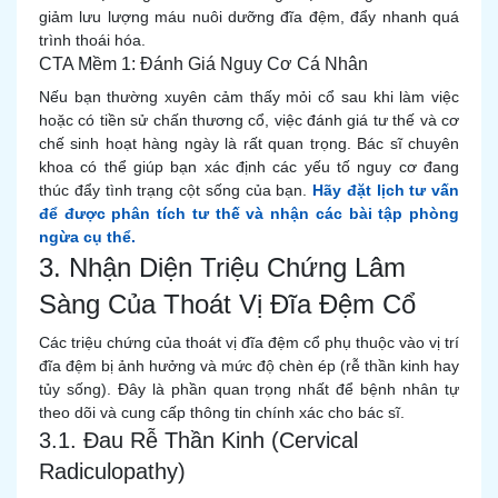
giảm lưu lượng máu nuôi dưỡng đĩa đệm, đẩy nhanh quá
trình thoái hóa.
CTA Mềm 1: Đánh Giá Nguy Cơ Cá Nhân
Nếu bạn thường xuyên cảm thấy mỏi cổ sau khi làm việc
hoặc có tiền sử chấn thương cổ, việc đánh giá tư thế và cơ
chế sinh hoạt hàng ngày là rất quan trọng. Bác sĩ chuyên
khoa có thể giúp bạn xác định các yếu tố nguy cơ đang
thúc đẩy tình trạng cột sống của bạn.
Hãy đặt lịch tư vấn
để được phân tích tư thế và nhận các bài tập phòng
ngừa cụ thể.
3. Nhận Diện Triệu Chứng Lâm
Sàng Của Thoát Vị Đĩa Đệm Cổ
Các triệu chứng của thoát vị đĩa đệm cổ phụ thuộc vào vị trí
đĩa đệm bị ảnh hưởng và mức độ chèn ép (rễ thần kinh hay
tủy sống). Đây là phần quan trọng nhất để bệnh nhân tự
theo dõi và cung cấp thông tin chính xác cho bác sĩ.
3.1. Đau Rễ Thần Kinh (Cervical
Radiculopathy)