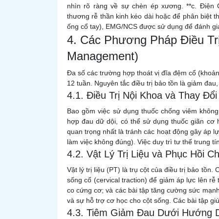
nhìn rõ ràng về sự chèn ép xương. **c. Điện
thương rễ thần kinh kéo dài hoặc để phân biệt th
ống cổ tay), EMG/NCS được sử dụng để đánh giá 
4. Các Phương Pháp Điều Tr
Management)
Đa số các trường hợp thoát vị đĩa đệm cổ (khoản
12 tuần. Nguyên tắc điều trị bảo tồn là giảm đa
4.1. Điều Trị Nội Khoa và Thay Đổi
Bao gồm việc sử dụng thuốc chống viêm không 
hợp đau dữ dội, có thể sử dụng thuốc giãn cơ 
quan trọng nhất là tránh các hoạt động gây áp lự
làm việc không đúng). Việc duy trì tư thế trung tí
4.2. Vật Lý Trị Liệu và Phục Hồi 
Vật lý trị liệu (PT) là trụ cột của điều trị bảo 
sống cổ (cervical traction) để giảm áp lực lên rễ
co cứng cơ; và các bài tập tăng cường sức mạnh c
và sự hỗ trợ cơ học cho cột sống. Các bài tập gi
4.3. Tiêm Giảm Đau Dưới Hướng 