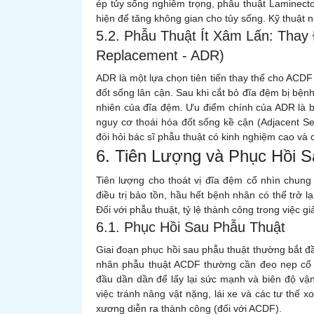
ép tủy sống nghiêm trọng, phẫu thuật Laminect
hiện để tăng không gian cho tủy sống. Kỹ thuật 
5.2. Phẫu Thuật Ít Xâm Lấn: Thay 
Replacement - ADR)
ADR là một lựa chọn tiên tiến thay thế cho ACD
đốt sống lân cận. Sau khi cắt bỏ đĩa đệm bị bện
nhiên của đĩa đệm. Ưu điểm chính của ADR là b
nguy cơ thoái hóa đốt sống kề cận (Adjacent S
đòi hỏi bác sĩ phẫu thuật có kinh nghiệm cao và 
6. Tiên Lượng và Phục Hồi S
Tiên lượng cho thoát vị đĩa đệm cổ nhìn chung 
điều trị bảo tồn, hầu hết bệnh nhân có thể trở l
Đối với phẫu thuật, tỷ lệ thành công trong việc g
6.1. Phục Hồi Sau Phẫu Thuật
Giai đoạn phục hồi sau phẫu thuật thường bắt đ
nhân phẫu thuật ACDF thường cần đeo nẹp cổ cứ
đầu dần dần để lấy lại sức mạnh và biên độ vậ
việc tránh nâng vật nặng, lái xe và các tư thế 
xương diễn ra thành công (đối với ACDF).