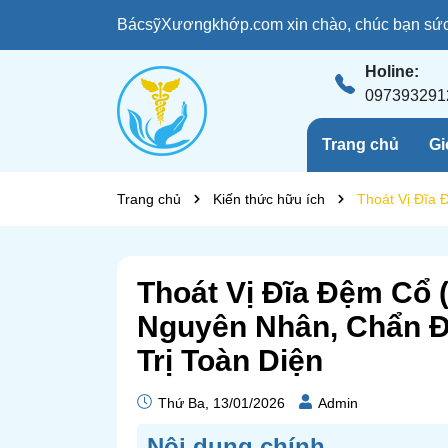
BácsỹXươngkhớp.com xin chào, chúc bạn sức 
Holine:
097393291
Trang chủ
Gi
Trang chủ
Kiến thức hữu ích
Thoát Vị Đĩa 
Thoát Vị Đĩa Đệm Cổ (
Nguyên Nhân, Chẩn 
Trị Toàn Diện
Thứ Ba, 13/01/2026
Admin
Nôi dung chính