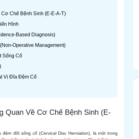
ề Cơ Chế Bệnh Sinh (E-E-A-T)
iển Hình
idence-Based Diagnosis)
 (Non-Operative Management)
ột Sống Cổ
ị
t Vị Đĩa Đệm Cổ
ng Quan Về Cơ Chế Bệnh Sinh (E-
a đệm đốt sống cổ (Cervical Disc Herniation), là một trong