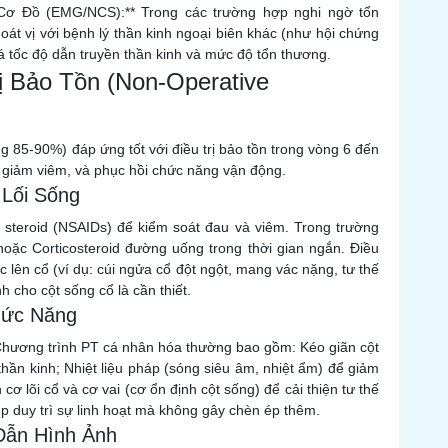
 Cơ Đồ (EMG/NCS):** Trong các trường hợp nghi ngờ tổn
oát vị với bệnh lý thần kinh ngoại biên khác (như hội chứng
tốc độ dẫn truyền thần kinh và mức độ tổn thương.
ị Bảo Tồn (Non-Operative
g 85-90%) đáp ứng tốt với điều trị bảo tồn trong vòng 6 đến
u, giảm viêm, và phục hồi chức năng vận động.
 Lối Sống
steroid (NSAIDs) để kiểm soát đau và viêm. Trong trường
hoặc Corticosteroid đường uống trong thời gian ngắn. Điều
c lên cổ (ví dụ: cúi ngửa cổ đột ngột, mang vác nặng, tư thế
nh cho cột sống cổ là cần thiết.
Chức Năng
tồn. Chương trình PT cá nhân hóa thường bao gồm: Kéo giãn cột
 thần kinh; Nhiệt liệu pháp (sóng siêu âm, nhiệt ẩm) để giảm
ơ lõi cổ và cơ vai (cơ ổn định cột sống) để cải thiện tư thế
úp duy trì sự linh hoạt mà không gây chèn ép thêm.
Dẫn Hình Ảnh