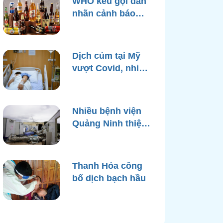
WHO kêu gọi dán
nhãn cảnh báo
ung thư trên bao
bì rượu
Dịch cúm tại Mỹ
vượt Covid, nhiều
bệnh viện quá tải
Nhiều bệnh viện
Quảng Ninh thiệt
hại nặng, cạn điện
nước sau bão
Yagi
Thanh Hóa công
bố dịch bạch hầu