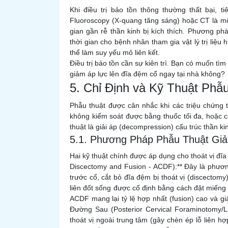
Khi điều trị bảo tồn thông thường thất bại, 
Fluoroscopy (X-quang tăng sáng) hoặc CT là mộ
gian gần rễ thần kinh bị kích thích. Phương p
thời gian cho bệnh nhân tham gia vật lý trị liệu 
thể làm suy yếu mô liên kết.
Điều trị bảo tồn cần sự kiên trì. Bạn có muốn tìm 
giảm áp lực lên đĩa đệm cổ ngay tại nhà không?
5. Chỉ Định và Kỹ Thuật Phẫ
Phẫu thuật được cân nhắc khi các triệu chứng t
không kiểm soát được bằng thuốc tối đa, hoặc c
thuật là giải áp (decompression) cấu trúc thần ki
5.1. Phương Pháp Phẫu Thuật Giả
Hai kỹ thuật chính được áp dụng cho thoát vị đĩa
Discectomy and Fusion - ACDF):** Đây là phương
trước cổ, cắt bỏ đĩa đệm bị thoát vị (discectomy
liên đốt sống được cố định bằng cách đặt miếng
ACDF mang lại tỷ lệ hợp nhất (fusion) cao và giả
Đường Sau (Posterior Cervical Foraminotomy/La
thoát vị ngoài trung tâm (gây chèn ép lỗ liên h