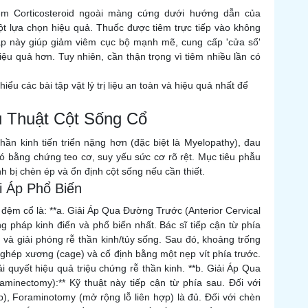
tiêm Corticosteroid ngoài màng cứng dưới hướng dẫn của
t lựa chọn hiệu quả. Thuốc được tiêm trực tiếp vào không
háp này giúp giảm viêm cục bộ mạnh mẽ, cung cấp 'cửa sổ'
hiệu quả hơn. Tuy nhiên, cần thận trọng vì tiêm nhiều lần có
hiểu các bài tập vật lý trị liệu an toàn và hiệu quả nhất để
u Thuật Cột Sống Cổ
hần kinh tiến triển nặng hơn (đặc biệt là Myelopathy), đau
ó bằng chứng teo cơ, suy yếu sức cơ rõ rệt. Mục tiêu phẫu
nh bị chèn ép và ổn định cột sống nếu cần thiết.
i Áp Phổ Biến
 đệm cổ là: **a. Giải Áp Qua Đường Trước (Anterior Cervical
 pháp kinh điển và phổ biến nhất. Bác sĩ tiếp cận từ phía
) và giải phóng rễ thần kinh/tủy sống. Sau đó, khoảng trống
 ghép xương (cage) và cố định bằng một nẹp vít phía trước.
i quyết hiệu quả triệu chứng rễ thần kinh. **b. Giải Áp Qua
minectomy):** Kỹ thuật này tiếp cận từ phía sau. Đối với
ợp), Foraminotomy (mở rộng lỗ liên hợp) là đủ. Đối với chèn