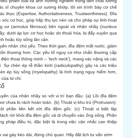
nhiều phiền toái và ảnh hưởng nghiêm trọng đến chất lượng
ác sĩ chuyên khoa cơ xương khớp, tôi xin trình bày cơ chế
 thực (Expertise, Authoritativeness, Trustworthiness). Đĩa
 xóc cơ học, giúp hấp thụ lực nén và cho phép sự linh hoạt
 xơ (annulus fibrosus) bên ngoài và nhân nhầy (nucleus
hầy, dưới áp lực cơ học hoặc do thoái hóa, bị đẩy xuyên qua
nh hoặc tủy sống lân cận.
guyên nhân chủ yếu. Theo thời gian, đĩa đệm mất nước, giảm
ị tổn thương hơn. Các yếu tố nguy cơ như chấn thương cấp
ng điện thoại thông minh – 'tech neck'), mang vác nặng và các
. Sự chèn ép rễ thần kinh (radiculopathy) gây ra các triệu
hèn ép tủy sống (myelopathy) là tình trạng nguy hiểm hơn,
của tứ chi.
Cổ
uyển của nhân nhầy so với vị trí ban đầu: (a) Lồi đĩa đệm
ơ chưa bị rách hoàn toàn. (b) Thoát vị khu trú (Protrusion):
t phần liên kết với đĩa đệm gốc. (c) Thoát vị biệt lập
 tách rời khỏi đĩa đệm gốc và di chuyển vào ống sống. Phân
g pháp điều trị, đặc biệt là trong việc cân nhắc can thiệp
 vai gáy kéo dài, đừng chủ quan. Hãy đặt lịch tư vấn sớm