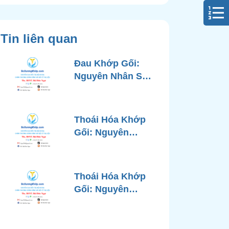
Tin liên quan
Đau Khớp Gối:
Nguyên Nhân Sâu
Xa, Chẩn Đoán
Chính Xác và
Phương Pháp
Thoái Hóa Khớp
Điều Trị Tiên Tiến
Gối: Nguyên
Từ Góc Nhìn Bác
Nhân, Triệu
Sĩ Xương Khớp
Chứng, Chẩn
Đoán và Các
Thoái Hóa Khớp
Phương Pháp
Gối: Nguyên
Điều Trị Chuẩn Y
Nhân, Chẩn Đoán
Khoa
Chính Xác và
Phương Pháp