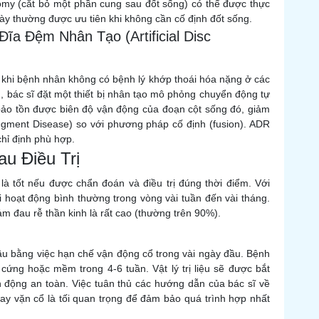
omy (cắt bỏ một phần cung sau đốt sống) có thể được thực
này thường được ưu tiên khi không cần cố định đốt sống.
Đĩa Đệm Nhân Tạo (Artificial Disc
F khi bệnh nhân không có bệnh lý khớp thoái hóa nặng ở các
h, bác sĩ đặt một thiết bị nhân tạo mô phỏng chuyển động tự
ảo tồn được biên độ vận động của đoạn cột sống đó, giảm
egment Disease) so với phương pháp cố định (fusion). ADR
chỉ định phù hợp.
au Điều Trị
là tốt nếu được chẩn đoán và điều trị đúng thời điểm. Với
ại hoạt động bình thường trong vòng vài tuần đến vài tháng.
iảm đau rễ thần kinh là rất cao (thường trên 90%).
ầu bằng việc hạn chế vận động cổ trong vài ngày đầu. Bệnh
ng hoặc mềm trong 4-6 tuần. Vật lý trị liệu sẽ được bắt
n động an toàn. Việc tuân thủ các hướng dẫn của bác sĩ về
xoay vặn cổ là tối quan trọng để đảm bảo quá trình hợp nhất