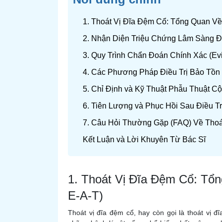
1. Thoát Vị Đĩa Đệm Cổ: Tổng Quan V
2. Nhận Diện Triệu Chứng Lâm Sàng Đ
3. Quy Trình Chẩn Đoán Chính Xác (Ev
4. Các Phương Pháp Điều Trị Bảo Tồn
5. Chỉ Định và Kỹ Thuật Phẫu Thuật C
6. Tiên Lượng và Phục Hồi Sau Điều Tr
7. Câu Hỏi Thường Gặp (FAQ) Về Thoá
Kết Luận và Lời Khuyên Từ Bác Sĩ
1. Thoát Vị Đĩa Đệm Cổ: Tổ
E-A-T)
Thoát vị đĩa đệm cổ, hay còn gọi là thoát vị đĩ