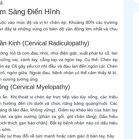
ễ.
âm Sàng Điển Hình
huộc vào mức độ và vị trí chèn ép. Khoảng 80% các trường
vì đây là những vùng có biên độ vận động lớn nhất và chịu
n Kinh (Cervical Radiculopathy)
ờng mô tả cơn đau nhói, như điện giật, xuất phát từ cổ, lan
xuống vai, cánh tay, cẳng tay và ngón tay. Cụ thể: Chèn ép
èn ép C6 gây yếu cơ nhị đầu và đau lan đến ngón cái. Chèn
rỏ, ngón giữa. Ngoài đau, bệnh nhân có thể cảm thấy tê bì,
ân xương tương ứng.
ng (Cervical Myelopathy)
 ẩn. Khi thoát vị chèn ép trực tiếp vào tủy sống, các triệu
nh hưởng đến chi dưới và chức năng bàng quang/ruột. Các
dáng đi lảo đảo, không vững); Giảm sự khéo léo của bàn tay
hản xạ gân xương (phản xạ gối, gót chân tăng); Dấu hiệu
 kích thích gan bàn chân). Bất kỳ bệnh nhân nào có dấu hiệu
p sớm.
hấy sự thay đổi về sức mạnh hoặc cảm giác ở bàn tay, hãy