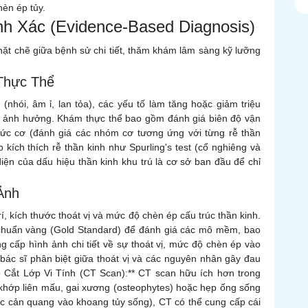
hèn ép tủy.
nh Xác (Evidence-Based Diagnosis)
hặt chẽ giữa bệnh sử chi tiết, thăm khám lâm sàng kỹ lưỡng
Thực Thể
au (nhói, âm ỉ, lan tỏa), các yếu tố làm tăng hoặc giảm triệu
ị ảnh hưởng. Khám thực thể bao gồm đánh giá biên độ vận
ra sức cơ (đánh giá các nhóm cơ tương ứng với từng rễ thần
 kích thích rễ thần kinh như Spurling's test (cổ nghiêng và
iện của dấu hiệu thần kinh khu trú là cơ sở ban đầu để chỉ
Ảnh
í, kích thước thoát vị và mức độ chèn ép cấu trúc thần kinh.
 chuẩn vàng (Gold Standard) để đánh giá các mô mềm, bao
g cấp hình ảnh chi tiết về sự thoát vị, mức độ chèn ép vào
ác sĩ phân biệt giữa thoát vị và các nguyên nhân gây đau
ụp Cắt Lớp Vi Tính (CT Scan):** CT scan hữu ích hơn trong
 khớp liên mấu, gai xương (osteophytes) hoặc hẹp ống sống
ốc cản quang vào khoang tủy sống), CT có thể cung cấp cái