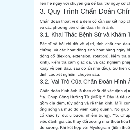
liên hệ ngay với chuyên gia để loại trừ nguy cơ c
3. Quy Trình Chẩn Đoán Chí
Chẩn đoán thoát vị đĩa đệm cổ cần sự kết hợp c
và các phương tiện chẩn đoán hình ảnh.
3.1. Khai Thác Bệnh Sử và Khám 
Bác sĩ sẽ hỏi chi tiết về vị trí, tính chất cơn đ
chứng, và các hoạt động sinh hoạt hàng ngày b
động cổ (flexion, extension, rotation), kiểm t
kinh), kiểm tra cảm giác da, và các nghiệm pháp
xoay về bên đau, sau đó ấn nhẹ đầu). Sự hiện d
định các xét nghiệm chuyên sâu.
3.2. Vai Trò Của Chẩn Đoán Hình 
Chẩn đoán hình ảnh là then chốt để xác định vị tr
**a. Chụp Cộng Hưởng Từ (MRI):** Đây là tiêu
gồm đĩa đệm, tủy sống và rễ thần kinh. MRI cun
ống sống và mức độ viêm xung quanh. Nó giúp b
cổ khác (ví dụ: u bướu, nhiễm trùng). **b. Ch
việc đánh giá các thay đổi xương như thoái hóa
do xương. Khi kết hợp với Myelogram (tiêm thu