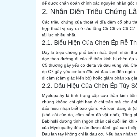
để được chẩn đoán chính xác nguyên nhân gốc r
2. Nhận Diện Triệu Chứng L
Các triệu chứng của thoát vị đĩa đệm cổ phụ t
hợp thoát vị xảy ra ở các tầng C5-C6 và C6-C7 
tải lực nhiều nhất.
2.1. Biểu Hiện Của Chèn Ép Rễ Thầ
Đây là triệu chứng phổ biến nhất. Bệnh nhân thư
dọc theo đường đi của rễ thần kinh bị chèn ép 
C5 thường gây yếu cơ delta và đau vùng vai. Ch
ép C7 gây yếu cơ tam đầu và đau lan đến ngón t
dị cảm (cảm giác kiến bò) hoặc giảm phản xạ g
2.2. Dấu Hiệu Của Chèn Ép Tủy Số
Myelopathy là tình trạng cấp cứu thần kinh tiềm
chứng không chỉ giới hạn ở chi trên mà còn ả
dấu hiệu nhận biết bao gồm: Rối loạn dáng đi (
(khó cài cúc áo, cầm nắm đồ vật nhỏ); Tăng p
Babinski dương tính (ngón chân cái duỗi lên khi
của Myelopathy đều cần được đánh giá can thiệ
Đau lan tay không chỉ là đau cơ. Nếu bạn nhận t