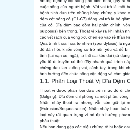
những bệnh lý cột sống phổ biến nhất, gây ra 
cuộc sống của người bệnh. Với vai trò là một b
bệnh sinh dựa trên những bằng chứng y khoa xác
đệm cột sống cổ (C1-C7) đóng vai trò là bộ giảm
của cổ. Đĩa đệm bao gồm hai phần chính: vòng
pulposus) bên trong. Thoát vị xảy ra khi nhân n
các vết rách của vòng xơ, chèn ép vào rễ thần ki
Quá trình thoái hóa tự nhiên (spondylosis) là n
độ đàn hồi, khiến vòng xơ trở nên yếu và dễ b
tính (tai nạn xe, ngã), tư thế sai kéo dài (sử dụ
yếu tố di truyền có thể đẩy nhanh quá trình này
chứng đau lan xuống vai, cánh tay, trong khi c
ảnh hưởng đến chức năng vận động và cảm giác 
1.1. Phân Loại Thoát Vị Đĩa Đệm 
Thoát vị được phân loại dựa trên mức độ di ch
(Bulging): Đĩa đệm chỉ phồng ra một phần, vòng x
Nhân nhầy thoát ra nhưng vẫn còn giữ lại mộ
(Extrusion/Sequestration): Nhân nhầy hoàn toàn
loại này rất quan trọng vì nó định hướng phươn
phẫu thuật.
Nếu bạn đang gặp các triệu chứng tê bì hoặc đau