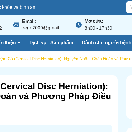
khỏe và bình an!
Mở cửa:
Email:
zego2009@gmail.com
2
8h00 - 17h30
ới thiệu
Dịch vụ - Sản phẩm
Dành cho người bện
Đệm Cổ (Cervical Disc Herniation): Nguyên Nhân, Chẩn Đoán và Phươn
Cervical Disc Herniation):
Đoán và Phương Pháp Điều