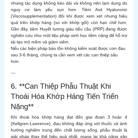
nhưng tác dụng không kéo dài và không nên lạm dụng do
nguy cơ làm yếu sụn hơn. Tiêm Axit Hyaluronic
(Viscosupplementation) đôi khi được xem xét nhưng hiệu
quả trên khớp háng (so với khớp gối) còn hạn chế hơn.
Gần đây, tiêm Huyết tương giàu tiểu cầu (PRP) đang được
nghiên cứu như một liệu pháp sinh học tiềm năng để hỗ trợ
tái tạo mô mềm và giảm viêm.
Nếu các biện pháp bảo tồn không kiểm soát được cơn đau
sau 3-6 tháng, chúng ta cần xem xét các can thiệp sâu
hơn.
---
6. **Can Thiệp Phẫu Thuật Khi
Thoái Hóa Khớp Háng Tiến Triển
Nặng**
Khi thoái hóa khớp háng đạt đến giai đoạn 3 hoặc 4
(Kellgren-Lawrence), đau không đáp ứng với thuốc và ảnh
hưởng nghiêm trọng đến chất lượng sống, phẫu thuật là
giải pháp thay thế hiệu quả nhất, mang lại khả năng vận