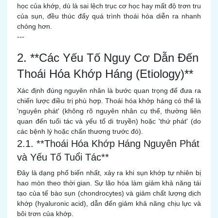
học của khớp, dù là sai lệch trục cơ học hay mất độ trơn tru
của sụn, đều thúc đẩy quá trình thoái hóa diễn ra nhanh
chóng hơn.
---
2. **Các Yếu Tố Nguy Cơ Dẫn Đến
Thoái Hóa Khớp Háng (Etiology)**
Xác định đúng nguyên nhân là bước quan trọng để đưa ra
chiến lược điều trị phù hợp. Thoái hóa khớp háng có thể là
'nguyên phát' (không rõ nguyên nhân cụ thể, thường liên
quan đến tuổi tác và yếu tố di truyền) hoặc 'thứ phát' (do
các bệnh lý hoặc chấn thương trước đó).
2.1. **Thoái Hóa Khớp Háng Nguyên Phát
và Yếu Tố Tuổi Tác**
Đây là dạng phổ biến nhất, xảy ra khi sụn khớp tự nhiên bị
hao mòn theo thời gian. Sự lão hóa làm giảm khả năng tái
tạo của tế bào sụn (chondrocytes) và giảm chất lượng dịch
khớp (hyaluronic acid), dẫn đến giảm khả năng chịu lực và
bôi trơn của khớp.