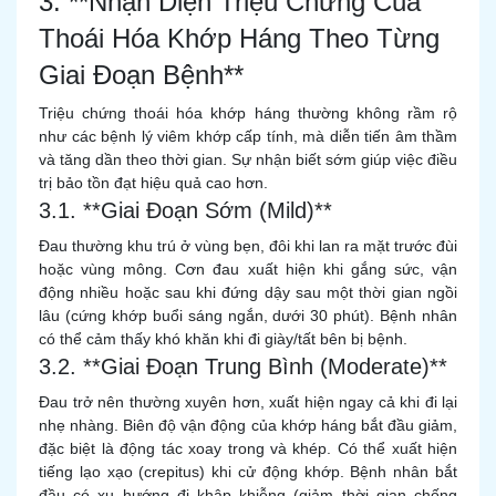
3. **Nhận Diện Triệu Chứng Của
Thoái Hóa Khớp Háng Theo Từng
Giai Đoạn Bệnh**
Triệu chứng thoái hóa khớp háng thường không rầm rộ
như các bệnh lý viêm khớp cấp tính, mà diễn tiến âm thầm
và tăng dần theo thời gian. Sự nhận biết sớm giúp việc điều
trị bảo tồn đạt hiệu quả cao hơn.
3.1. **Giai Đoạn Sớm (Mild)**
Đau thường khu trú ở vùng bẹn, đôi khi lan ra mặt trước đùi
hoặc vùng mông. Cơn đau xuất hiện khi gắng sức, vận
động nhiều hoặc sau khi đứng dậy sau một thời gian ngồi
lâu (cứng khớp buổi sáng ngắn, dưới 30 phút). Bệnh nhân
có thể cảm thấy khó khăn khi đi giày/tất bên bị bệnh.
3.2. **Giai Đoạn Trung Bình (Moderate)**
Đau trở nên thường xuyên hơn, xuất hiện ngay cả khi đi lại
nhẹ nhàng. Biên độ vận động của khớp háng bắt đầu giảm,
đặc biệt là động tác xoay trong và khép. Có thể xuất hiện
tiếng lạo xạo (crepitus) khi cử động khớp. Bệnh nhân bắt
đầu có xu hướng đi khập khiễng (giảm thời gian chống