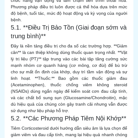
chức năng vận động và làm chậm tiến trình thoái hóa.
Phương pháp điều trị luôn được cá thể hóa dựa trên mức
độ bệnh, tuổi tác, mức độ hoạt động và kỳ vọng của người
bệnh.
5.1. **Điều Trị Bảo Tồn (Giai đoạn sớm và
trung bình)**
Đây là nền tảng điều trị cho đa số các trường hợp. **Giảm
cân** là can thiệp không dùng thuốc quan trọng nhất. **Vật
lý trị liệu (PT)** tập trung vào các bài tập tăng cường sức
mạnh nhóm cơ quanh háng (cơ mông, cơ đùi) để bù trừ
cho sự mất ổn định của khớp, duy trì tầm vận động và sự
linh hoạt. **Thuốc:** Bao gồm các thuốc giảm đau
(Acetaminophen), thuốc chống viêm không steroid
(NSAIDs) dùng ngắn ngày để kiểm soát cơn đau cấp tính,
và các chất bổ sung sụn (Glucosamine/Chondroitin), mặc
dù hiệu quả của chúng còn gây tranh cãi nhưng vẫn được
sử dụng như liệu pháp hỗ trợ.
5.2. **Các Phương Pháp Tiêm Nội Khớp**
Tiêm Corticosteroid dưới hướng dẫn siêu âm là lựa chọn để
giảm viêm và đau cấp tính, mang lại hiệu quả nhanh chóng