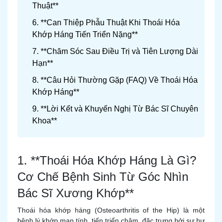
Thuật**
6. **Can Thiệp Phẫu Thuật Khi Thoái Hóa
Khớp Háng Tiến Triển Nặng**
7. **Chăm Sóc Sau Điều Trị và Tiên Lượng Dài
Hạn**
8. **Câu Hỏi Thường Gặp (FAQ) Về Thoái Hóa
Khớp Háng**
9. **Lời Kết và Khuyến Nghị Từ Bác Sĩ Chuyên
Khoa**
1. **Thoái Hóa Khớp Háng Là Gì?
Cơ Chế Bệnh Sinh Từ Góc Nhìn
Bác Sĩ Xương Khớp**
Thoái hóa khớp háng (Osteoarthritis of the Hip) là một
bệnh lý khớp mạn tính, tiến triển chậm, đặc trưng bởi sự hư