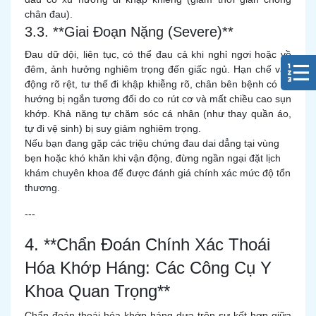
chân đau).
3.3. **Giai Đoạn Nặng (Severe)**
Đau dữ dội, liên tục, có thể đau cả khi nghỉ ngơi hoặc về
đêm, ảnh hưởng nghiêm trọng đến giấc ngủ. Hạn chế vận
động rõ rệt, tư thế đi khập khiễng rõ, chân bên bệnh có xu
hướng bị ngắn tương đối do co rút cơ và mất chiều cao sụn
khớp. Khả năng tự chăm sóc cá nhân (như thay quần áo,
tự đi vệ sinh) bị suy giảm nghiêm trọng.
Nếu bạn đang gặp các triệu chứng đau dai dẳng tại vùng
bẹn hoặc khó khăn khi vận động, đừng ngần ngại đặt lịch
khám chuyên khoa để được đánh giá chính xác mức độ tổn
thương.
---
4. **Chẩn Đoán Chính Xác Thoái
Hóa Khớp Háng: Các Công Cụ Y
Khoa Quan Trọng**
Chẩn đoán thoái hóa khớp háng dựa trên sự kết hợp giữa