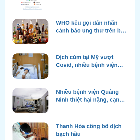
WHO kêu gọi dán nhãn
cảnh báo ung thư trên bao
bì rượu
Dịch cúm tại Mỹ vượt
Covid, nhiều bệnh viện
quá tải
Nhiều bệnh viện Quảng
Ninh thiệt hại nặng, cạn
điện nước sau bão Yagi
Thanh Hóa công bố dịch
bạch hầu