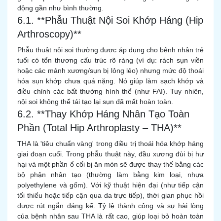
động gần như bình thường.
6.1. **Phẫu Thuật Nội Soi Khớp Háng (Hip
Arthroscopy)**
Phẫu thuật nội soi thường được áp dụng cho bệnh nhân trẻ
tuổi có tổn thương cấu trúc rõ ràng (ví dụ: rách sụn viền
hoặc các mảnh xương/sụn bị lỏng lẻo) nhưng mức độ thoái
hóa sụn khớp chưa quá nặng. Nó giúp làm sạch khớp và
điều chỉnh các bất thường hình thể (như FAI). Tuy nhiên,
nội soi không thể tái tạo lại sụn đã mất hoàn toàn.
6.2. **Thay Khớp Háng Nhân Tạo Toàn
Phần (Total Hip Arthroplasty – THA)**
THA là 'tiêu chuẩn vàng' trong điều trị thoái hóa khớp háng
giai đoạn cuối. Trong phẫu thuật này, đầu xương đùi bị hư
hại và một phần ổ cối bị ăn mòn sẽ được thay thế bằng các
bộ phận nhân tạo (thường làm bằng kim loại, nhựa
polyethylene và gốm). Với kỹ thuật hiện đại (như tiếp cận
tối thiểu hoặc tiếp cận qua da trực tiếp), thời gian phục hồi
được rút ngắn đáng kể. Tỷ lệ thành công và sự hài lòng
của bệnh nhân sau THA là rất cao, giúp loại bỏ hoàn toàn