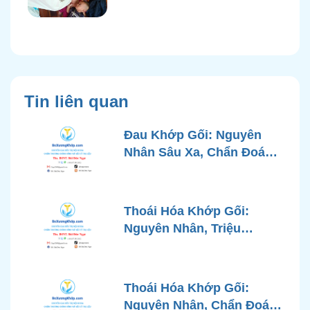
Tin liên quan
Đau Khớp Gối: Nguyên
Nhân Sâu Xa, Chẩn Đoán
Chính Xác và Phương
Pháp Điều Trị Tiên Tiến Từ
Góc Nhìn Bác Sĩ Xương
Thoái Hóa Khớp Gối:
Khớp
Nguyên Nhân, Triệu
Chứng, Chẩn Đoán và Các
Phương Pháp Điều Trị
Chuẩn Y Khoa
Thoái Hóa Khớp Gối:
Nguyên Nhân, Chẩn Đoán