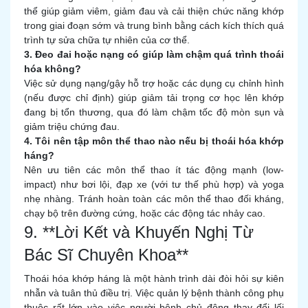
thể giúp giảm viêm, giảm đau và cải thiện chức năng khớp
trong giai đoạn sớm và trung bình bằng cách kích thích quá
trình tự sửa chữa tự nhiên của cơ thể.
3. Đeo đai hoặc nạng có giúp làm chậm quá trình thoái
hóa không?
Việc sử dụng nạng/gậy hỗ trợ hoặc các dụng cụ chỉnh hình
(nếu được chỉ định) giúp giảm tải trọng cơ học lên khớp
đang bị tổn thương, qua đó làm chậm tốc độ mòn sụn và
giảm triệu chứng đau.
4. Tôi nên tập môn thể thao nào nếu bị thoái hóa khớp
háng?
Nên ưu tiên các môn thể thao ít tác động mạnh (low-
impact) như bơi lội, đạp xe (với tư thế phù hợp) và yoga
nhẹ nhàng. Tránh hoàn toàn các môn thể thao đối kháng,
chạy bộ trên đường cứng, hoặc các động tác nhảy cao.
9. **Lời Kết và Khuyến Nghị Từ
Bác Sĩ Chuyên Khoa**
Thoái hóa khớp háng là một hành trình dài đòi hỏi sự kiên
nhẫn và tuân thủ điều trị. Việc quản lý bệnh thành công phụ
thuộc rất lớn vào việc người bệnh chủ động thay đổi lối