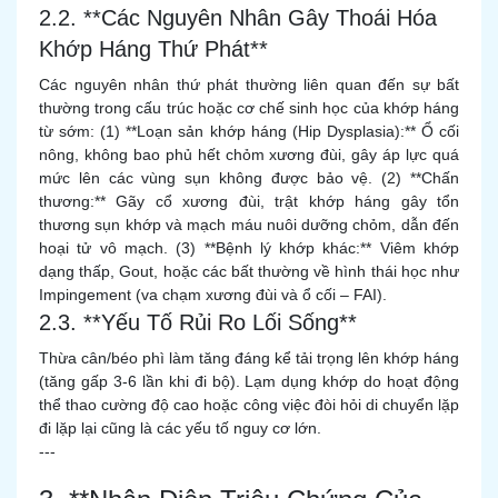
2.2. **Các Nguyên Nhân Gây Thoái Hóa
Khớp Háng Thứ Phát**
Các nguyên nhân thứ phát thường liên quan đến sự bất
thường trong cấu trúc hoặc cơ chế sinh học của khớp háng
từ sớm: (1) **Loạn sản khớp háng (Hip Dysplasia):** Ổ cối
nông, không bao phủ hết chỏm xương đùi, gây áp lực quá
mức lên các vùng sụn không được bảo vệ. (2) **Chấn
thương:** Gãy cổ xương đùi, trật khớp háng gây tổn
thương sụn khớp và mạch máu nuôi dưỡng chỏm, dẫn đến
hoại tử vô mạch. (3) **Bệnh lý khớp khác:** Viêm khớp
dạng thấp, Gout, hoặc các bất thường về hình thái học như
Impingement (va chạm xương đùi và ổ cối – FAI).
2.3. **Yếu Tố Rủi Ro Lối Sống**
Thừa cân/béo phì làm tăng đáng kể tải trọng lên khớp háng
(tăng gấp 3-6 lần khi đi bộ). Lạm dụng khớp do hoạt động
thể thao cường độ cao hoặc công việc đòi hỏi di chuyển lặp
đi lặp lại cũng là các yếu tố nguy cơ lớn.
---