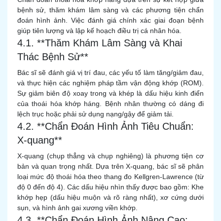
bệnh sử, thăm khám lâm sàng và các phương tiện chẩn
đoán hình ảnh. Việc đánh giá chính xác giai đoạn bệnh
giúp tiên lượng và lập kế hoạch điều trị cá nhân hóa.
4.1. **Thăm Khám Lâm Sàng và Khai
Thác Bệnh Sử**
Bác sĩ sẽ đánh giá vị trí đau, các yếu tố làm tăng/giảm đau,
và thực hiện các nghiệm pháp tầm vận động khớp (ROM).
Sự giảm biên độ xoay trong và khép là dấu hiệu kinh điển
của thoái hóa khớp háng. Bệnh nhân thường có dáng đi
lệch trục hoặc phải sử dụng nạng/gậy để giảm tải.
4.2. **Chẩn Đoán Hình Ảnh Tiêu Chuẩn:
X-quang**
X-quang (chụp thẳng và chụp nghiêng) là phương tiện cơ
bản và quan trọng nhất. Dựa trên X-quang, bác sĩ sẽ phân
loại mức độ thoái hóa theo thang đo Kellgren-Lawrence (từ
độ 0 đến độ 4). Các dấu hiệu nhìn thấy được bao gồm: Khe
khớp hẹp (dấu hiệu muộn và rõ ràng nhất), xơ cứng dưới
sụn, và hình ảnh gai xương viền khớp.
4.3. **Chẩn Đoán Hình Ảnh Nâng Cao: