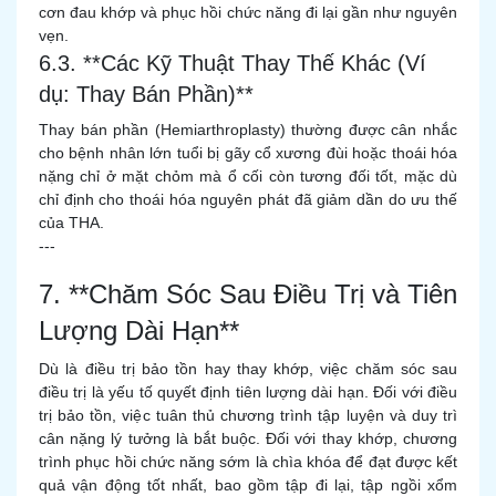
cơn đau khớp và phục hồi chức năng đi lại gần như nguyên
vẹn.
6.3. **Các Kỹ Thuật Thay Thế Khác (Ví
dụ: Thay Bán Phần)**
Thay bán phần (Hemiarthroplasty) thường được cân nhắc
cho bệnh nhân lớn tuổi bị gãy cổ xương đùi hoặc thoái hóa
nặng chỉ ở mặt chỏm mà ổ cối còn tương đối tốt, mặc dù
chỉ định cho thoái hóa nguyên phát đã giảm dần do ưu thế
của THA.
---
7. **Chăm Sóc Sau Điều Trị và Tiên
Lượng Dài Hạn**
Dù là điều trị bảo tồn hay thay khớp, việc chăm sóc sau
điều trị là yếu tố quyết định tiên lượng dài hạn. Đối với điều
trị bảo tồn, việc tuân thủ chương trình tập luyện và duy trì
cân nặng lý tưởng là bắt buộc. Đối với thay khớp, chương
trình phục hồi chức năng sớm là chìa khóa để đạt được kết
quả vận động tốt nhất, bao gồm tập đi lại, tập ngồi xổm