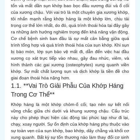
tổn và mất dần sụn khớp bao bọc đầu xương đùi và ổ cối
của xương chậu. Với vai trò là một chuyên gia xương khớp,
tôi nhấn mạnh rằng khớp háng là một khớp lớn, chịu tải
trọng cơ thể lớn nhất, do đó, quá trình thoái hóa tại đây gây
ra những ảnh hưởng nghiêm trọng đến khả năng vận động.
Cơ chế bệnh sinh ban đầu là sự mất cân bằng giữa quá
trình tổng hợp và quá trình thoái hóa của sụn khớp. Khi sụn
bị bào mòn, lớp sụn bảo vệ mất đi, dẫn đến việc hai đầu
xương cọ xát trực tiếp vào nhau, gây đau nhức, viêm, và
hình thành các gai xương (osteophytes) xung quanh viền
khớp. Sự mất chất lượng sụn và dịch khớp là tiền đề cho
giai đoạn thoái hóa nặng hơn.
1.1. **Vai Trò Giải Phẫu Của Khớp Háng
Trong Cơ Thể**
Khớp háng là một khớp chỏm-ổ cối, tạo nên sự kết nối
vững chắc giữa chi dưới và khung xương chậu. Cấu trúc
này cho phép thực hiện các động tác phức tạp như đi lại,
chạy, xoay người. Sự ổn định của khớp háng phụ thuộc vào
sự toàn vẹn của sụn khớp, bao khớp, dây chằng và khối cơ
xung quanh. Bất kỳ sự tổn thương nào làm thay đổi cơ sinh