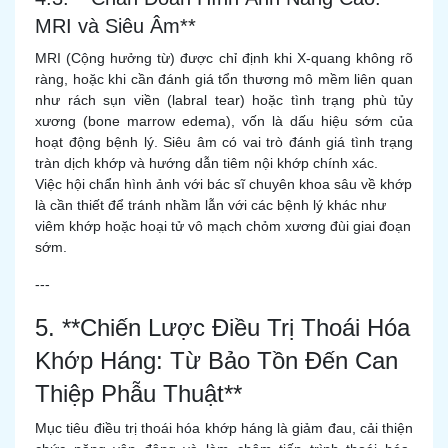
MRI và Siêu Âm**
MRI (Cộng hưởng từ) được chỉ định khi X-quang không rõ
ràng, hoặc khi cần đánh giá tổn thương mô mềm liên quan
như rách sụn viền (labral tear) hoặc tình trạng phù tủy
xương (bone marrow edema), vốn là dấu hiệu sớm của
hoạt động bệnh lý. Siêu âm có vai trò đánh giá tình trạng
tràn dịch khớp và hướng dẫn tiêm nội khớp chính xác.
Việc hội chẩn hình ảnh với bác sĩ chuyên khoa sâu về khớp
là cần thiết để tránh nhầm lẫn với các bệnh lý khác như
viêm khớp hoặc hoại tử vô mạch chỏm xương đùi giai đoạn
sớm.
---
5. **Chiến Lược Điều Trị Thoái Hóa
Khớp Háng: Từ Bảo Tồn Đến Can
Thiệp Phẫu Thuật**
Mục tiêu điều trị thoái hóa khớp háng là giảm đau, cải thiện