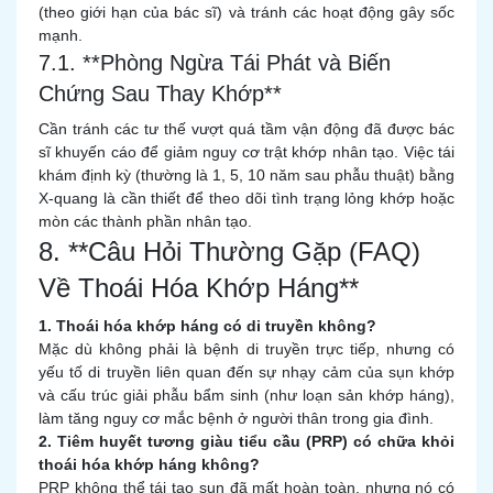
(theo giới hạn của bác sĩ) và tránh các hoạt động gây sốc
mạnh.
7.1. **Phòng Ngừa Tái Phát và Biến
Chứng Sau Thay Khớp**
Cần tránh các tư thế vượt quá tầm vận động đã được bác
sĩ khuyến cáo để giảm nguy cơ trật khớp nhân tạo. Việc tái
khám định kỳ (thường là 1, 5, 10 năm sau phẫu thuật) bằng
X-quang là cần thiết để theo dõi tình trạng lỏng khớp hoặc
mòn các thành phần nhân tạo.
8. **Câu Hỏi Thường Gặp (FAQ)
Về Thoái Hóa Khớp Háng**
1. Thoái hóa khớp háng có di truyền không?
Mặc dù không phải là bệnh di truyền trực tiếp, nhưng có
yếu tố di truyền liên quan đến sự nhạy cảm của sụn khớp
và cấu trúc giải phẫu bẩm sinh (như loạn sản khớp háng),
làm tăng nguy cơ mắc bệnh ở người thân trong gia đình.
2. Tiêm huyết tương giàu tiểu cầu (PRP) có chữa khỏi
thoái hóa khớp háng không?
PRP không thể tái tạo sụn đã mất hoàn toàn, nhưng nó có