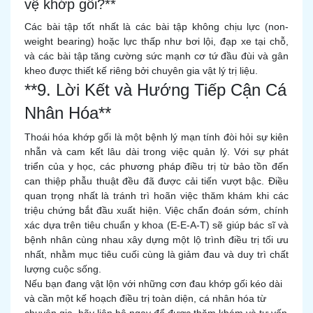
vệ khớp gối?**
Các bài tập tốt nhất là các bài tập không chịu lực (non-
weight bearing) hoặc lực thấp như bơi lội, đạp xe tại chỗ,
và các bài tập tăng cường sức mạnh cơ tứ đầu đùi và gân
kheo được thiết kế riêng bởi chuyên gia vật lý trị liệu.
**9. Lời Kết và Hướng Tiếp Cận Cá
Nhân Hóa**
Thoái hóa khớp gối là một bệnh lý mạn tính đòi hỏi sự kiên
nhẫn và cam kết lâu dài trong việc quản lý. Với sự phát
triển của y học, các phương pháp điều trị từ bảo tồn đến
can thiệp phẫu thuật đều đã được cải tiến vượt bậc. Điều
quan trọng nhất là tránh trì hoãn việc thăm khám khi các
triệu chứng bắt đầu xuất hiện. Việc chẩn đoán sớm, chính
xác dựa trên tiêu chuẩn y khoa (E-E-A-T) sẽ giúp bác sĩ và
bệnh nhân cùng nhau xây dựng một lộ trình điều trị tối ưu
nhất, nhằm mục tiêu cuối cùng là giảm đau và duy trì chất
lượng cuộc sống.
Nếu bạn đang vật lộn với những cơn đau khớp gối kéo dài
và cần một kế hoạch điều trị toàn diện, cá nhân hóa từ