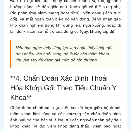
Đau dữ dội liên tục, ngay cả khi không vận động, ảnh
hưởng nặng nề đến giấc ngủ. Khớp gối có thể sưng nhẹ
(do phản ứng viêm màng hoạt dịch), biến dạng (lệch trục
gối), và mất hoàn toàn biên độ vận động. Bệnh nhân gặp
khó khăn nghiêm trọng khi đứng lên, ngồi xuống, hoặc đi
lại, đôi khi cần sự hỗ trợ của dụng cụ (gậy, khung tập đi).
Nếu bạn nghe thấy tiếng lạo xạo hoặc thấy khớp gối
đau nhiều vào buổi sáng, đó là lúc cần thăm khám
chuyên sâu để đánh giá mức độ tổn thương.
**4. Chẩn Đoán Xác Định Thoái
Hóa Khớp Gối Theo Tiêu Chuẩn Y
Khoa**
Chẩn đoán chính xác dựa trên sự kết hợp giữa bệnh sử,
thăm khám lâm sàng và các phương tiện chẩn đoán hình
ảnh. Vai trò của bác sĩ là loại trừ các nguyên nhân gây đau
khớp khác (ví dụ: viêm khớp dạng thấp, viêm bao hoạt