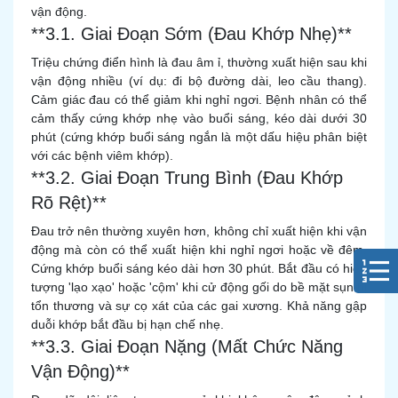
vận động.
**3.1. Giai Đoạn Sớm (Đau Khớp Nhẹ)**
Triệu chứng điển hình là đau âm ỉ, thường xuất hiện sau khi
vận động nhiều (ví dụ: đi bộ đường dài, leo cầu thang).
Cảm giác đau có thể giảm khi nghỉ ngơi. Bệnh nhân có thể
cảm thấy cứng khớp nhẹ vào buổi sáng, kéo dài dưới 30
phút (cứng khớp buổi sáng ngắn là một dấu hiệu phân biệt
với các bệnh viêm khớp).
**3.2. Giai Đoạn Trung Bình (Đau Khớp
Rõ Rệt)**
Đau trở nên thường xuyên hơn, không chỉ xuất hiện khi vận
động mà còn có thể xuất hiện khi nghỉ ngơi hoặc về đêm.
Cứng khớp buổi sáng kéo dài hơn 30 phút. Bắt đầu có hiện
tượng 'lạo xạo' hoặc 'cộm' khi cử động gối do bề mặt sụn bị
tổn thương và sự cọ xát của các gai xương. Khả năng gập
duỗi khớp bắt đầu bị hạn chế nhẹ.
**3.3. Giai Đoạn Nặng (Mất Chức Năng
Vận Động)**