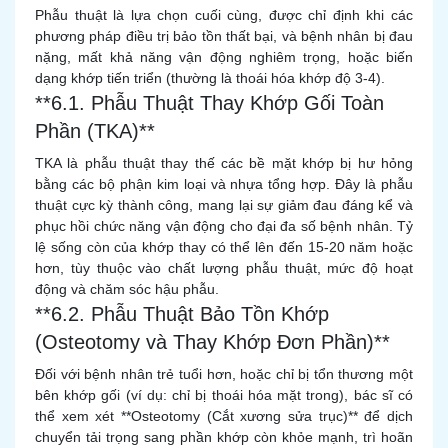
Phẫu thuật là lựa chọn cuối cùng, được chỉ định khi các
phương pháp điều trị bảo tồn thất bại, và bệnh nhân bị đau
nặng, mất khả năng vận động nghiêm trọng, hoặc biến
dạng khớp tiến triển (thường là thoái hóa khớp độ 3-4).
**6.1. Phẫu Thuật Thay Khớp Gối Toàn
Phần (TKA)**
TKA là phẫu thuật thay thế các bề mặt khớp bị hư hỏng
bằng các bộ phận kim loại và nhựa tổng hợp. Đây là phẫu
thuật cực kỳ thành công, mang lại sự giảm đau đáng kể và
phục hồi chức năng vận động cho đại đa số bệnh nhân. Tỷ
lệ sống còn của khớp thay có thể lên đến 15-20 năm hoặc
hơn, tùy thuộc vào chất lượng phẫu thuật, mức độ hoạt
động và chăm sóc hậu phẫu.
**6.2. Phẫu Thuật Bảo Tồn Khớp
(Osteotomy và Thay Khớp Đơn Phần)**
Đối với bệnh nhân trẻ tuổi hơn, hoặc chỉ bị tổn thương một
bên khớp gối (ví dụ: chỉ bị thoái hóa mặt trong), bác sĩ có
thể xem xét **Osteotomy (Cắt xương sửa trục)** để dịch
chuyển tải trọng sang phần khớp còn khỏe mạnh, trì hoãn