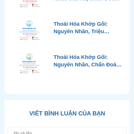
Chính Xác và Phương
Pháp Điều Trị Tiên Tiến Từ
Góc Nhìn Bác Sĩ Xương
Thoái Hóa Khớp Gối:
Khớp
Nguyên Nhân, Triệu
Chứng, Chẩn Đoán và Các
Phương Pháp Điều Trị
Chuẩn Y Khoa
Thoái Hóa Khớp Gối:
Nguyên Nhân, Chẩn Đoán
Chính Xác và Phương
Pháp Điều Trị Bảo Tồn
Hiện Đại
VIẾT BÌNH LUẬN CỦA BẠN