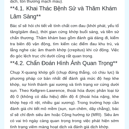
dịch, tổn thương mạch máu).
**4.1. Khai Thác Bệnh Sử và Thăm Khám
Lâm Sàng**
Bác sĩ sẽ hỏi chi tiết về tính chất cơn đau (khởi phát, yếu tố
tăng/giảm đau), thời gian cứng khớp buổi sáng, và tiền sử
chấn thương. Thăm khám bao gồm đánh giá dáng đi, kiểm
tra biên độ vận động, tìm kiếm các điểm đau khu trú, và
lắng nghe các âm thanh khớp (crepitus) khi cử động. Việc
đo góc lệch trục chi dưới cũng rất quan trọng.
**4.2. Chẩn Đoán Hình Ảnh Quan Trọng**
Chụp X-quang khớp gối (chụp đứng thẳng, có chịu lực) là
phương pháp cơ bản nhất để đánh giá mức độ hẹp khe
khớp, sự hình thành gai xương và tình trạng xơ cứng dưới
sụn. Theo Kellgren-Lawrence, thoái hóa được phân loại từ
độ 0 (không có dấu hiệu) đến độ 4 (thoái hóa nặng, khe
khớp hẹp rõ rệt, nhiều gai xương). Trong trường hợp cần
đánh giá chi tiết mô mềm (sụn, sụn chêm, dây chằng), bác
sĩ sẽ chỉ định siêu âm hoặc Cộng hưởng từ (MRI). Siêu âm
có vai trò ngày càng quan trọng trong việc phát hiện sớm
tình trạng viêm màng hoạt dịch và đánh giá dịch khớp.