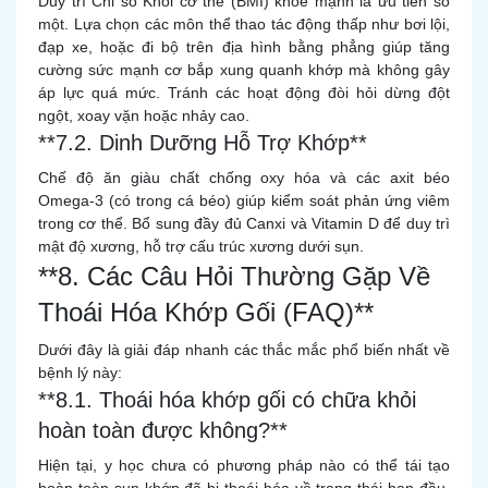
Duy trì Chỉ số Khối cơ thể (BMI) khỏe mạnh là ưu tiên số
một. Lựa chọn các môn thể thao tác động thấp như bơi lội,
đạp xe, hoặc đi bộ trên địa hình bằng phẳng giúp tăng
cường sức mạnh cơ bắp xung quanh khớp mà không gây
áp lực quá mức. Tránh các hoạt động đòi hỏi dừng đột
ngột, xoay vặn hoặc nhảy cao.
**7.2. Dinh Dưỡng Hỗ Trợ Khớp**
Chế độ ăn giàu chất chống oxy hóa và các axit béo
Omega-3 (có trong cá béo) giúp kiểm soát phản ứng viêm
trong cơ thể. Bổ sung đầy đủ Canxi và Vitamin D để duy trì
mật độ xương, hỗ trợ cấu trúc xương dưới sụn.
**8. Các Câu Hỏi Thường Gặp Về
Thoái Hóa Khớp Gối (FAQ)**
Dưới đây là giải đáp nhanh các thắc mắc phổ biến nhất về
bệnh lý này:
**8.1. Thoái hóa khớp gối có chữa khỏi
hoàn toàn được không?**
Hiện tại, y học chưa có phương pháp nào có thể tái tạo