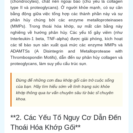
(chondrocytes), chất nền ngoại bào (chủ yếu là collagen
type II và proteoglycans). Ở người khỏe mạnh, có sự cân
bằng động giữa việc tổng hợp các thành phần này và sự
phân hủy chúng bởi các enzyme metalloproteinases
(MMPs). Trong thoái hóa khớp, sự mất cân bằng này
nghiêng về hướng phân hủy. Các yếu tố gây viêm (như
Interleukin-1 beta, TNF-alpha) được giải phóng, kích hoạt
các tế bào sụn sản xuất quá mức các enzyme MMPs và
ADAMTSs (A Disintegrin and Metalloprotease with
Thrombospondin Motifs), dẫn đến sự phân hủy collagen và
proteoglycans, làm suy yếu cấu trúc sụn.
Đừng để những cơn đau khớp gối cản trở cuộc sống
của bạn. Hãy tìm hiểu sớm về tình trạng sức khỏe
khớp thông qua tư vấn chuyên sâu từ bác sĩ chuyên
khoa.
**2. Các Yếu Tố Nguy Cơ Dẫn Đến
Thoái Hóa Khớp Gối**