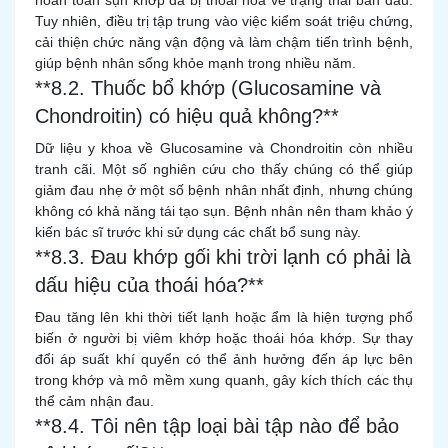
hoàn toàn sụn khớp đã bị thoái hóa về trạng thái ban đầu.
Tuy nhiên, điều trị tập trung vào việc kiểm soát triệu chứng,
cải thiện chức năng vận động và làm chậm tiến trình bệnh,
giúp bệnh nhân sống khỏe mạnh trong nhiều năm.
**8.2. Thuốc bổ khớp (Glucosamine và
Chondroitin) có hiệu quả không?**
Dữ liệu y khoa về Glucosamine và Chondroitin còn nhiều
tranh cãi. Một số nghiên cứu cho thấy chúng có thể giúp
giảm đau nhẹ ở một số bệnh nhân nhất định, nhưng chúng
không có khả năng tái tạo sụn. Bệnh nhân nên tham khảo ý
kiến bác sĩ trước khi sử dụng các chất bổ sung này.
**8.3. Đau khớp gối khi trời lạnh có phải là
dấu hiệu của thoái hóa?**
Đau tăng lên khi thời tiết lạnh hoặc ẩm là hiện tượng phổ
biến ở người bị viêm khớp hoặc thoái hóa khớp. Sự thay
đổi áp suất khí quyển có thể ảnh hưởng đến áp lực bên
trong khớp và mô mềm xung quanh, gây kích thích các thụ
thể cảm nhận đau.
**8.4. Tôi nên tập loại bài tập nào để bảo