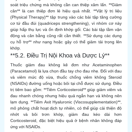
soát triệu chứng mà không cần can thiệp xâm lấn. **Giảm
cân** là can thiệp đơn lẻ hiệu quả nhất. **Vật lý trị liệu
(Physical Therapy)** tập trung vào các bài tập tăng cường
cơ tứ đầu đùi (quadriceps strengthening), vì nhóm cơ này
giúp hấp thụ lực và ổn định khớp gối. Các bài tập tầm vận
động và cân bằng cũng rất cần thiết. **Sử dụng các dụng
cụ hỗ trợ** như nạng hoặc gậy có thể giảm tải trọng lên
khớp.
**5.2. Điều Trị Nội Khoa và Dược Lý**
Thuốc giảm đau không kê đơn như Acetaminophen
(Paracetamol) là lựa chọn đầu tay cho đau nhẹ. Đối với đau
và viêm mức độ vừa, thuốc chống viêm không Steroid
(NSAIDs) đường uống hoặc bôi tại chỗ được sử dụng. Điều
trị tiêm bao gồm: **Tiêm Corticosteroid** giúp giảm viêm và
đau nhanh chóng nhưng hiệu quả ngắn hạn và không nên
lạm dụng. **Tiêm Axit Hyaluronic (Viscosupplementation)**,
mô phỏng chất hoạt dịch tự nhiên, có thể giúp cải thiện độ
nhớt và bôi trơn khớp, giảm đau kéo dài hơn
Corticosteroid, đặc biệt hiệu quả ở bệnh nhân không đáp
ứng với NSAIDs.