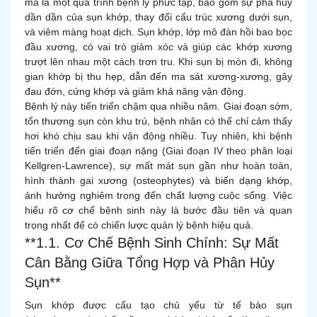
mà là một quá trình bệnh lý phức tạp, bao gồm sự phá hủy
dần dần của sụn khớp, thay đổi cấu trúc xương dưới sụn,
và viêm màng hoạt dịch. Sụn khớp, lớp mô đàn hồi bao bọc
đầu xương, có vai trò giảm xóc và giúp các khớp xương
trượt lên nhau một cách trơn tru. Khi sụn bị mòn đi, không
gian khớp bị thu hẹp, dẫn đến ma sát xương-xương, gây
đau đớn, cứng khớp và giảm khả năng vận động.
Bệnh lý này tiến triển chậm qua nhiều năm. Giai đoạn sớm,
tổn thương sụn còn khu trú, bệnh nhân có thể chỉ cảm thấy
hơi khó chịu sau khi vận động nhiều. Tuy nhiên, khi bệnh
tiến triển đến giai đoạn nặng (Giai đoạn IV theo phân loại
Kellgren-Lawrence), sự mất mát sụn gần như hoàn toàn,
hình thành gai xương (osteophytes) và biến dạng khớp,
ảnh hưởng nghiêm trọng đến chất lượng cuộc sống. Việc
hiểu rõ cơ chế bệnh sinh này là bước đầu tiên và quan
trọng nhất để có chiến lược quản lý bệnh hiệu quả.
**1.1. Cơ Chế Bệnh Sinh Chính: Sự Mất
Cân Bằng Giữa Tổng Hợp và Phân Hủy
Sụn**
Sụn khớp được cấu tạo chủ yếu từ tế bào sụn