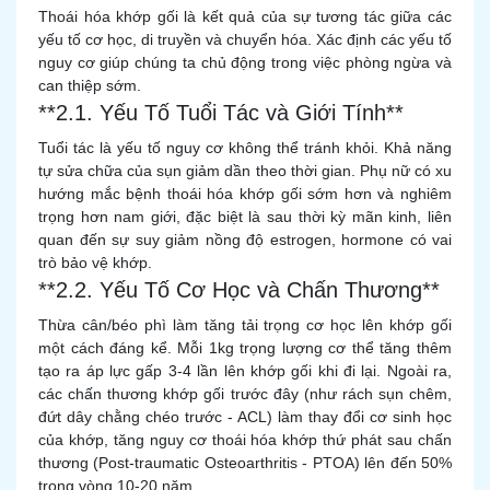
Thoái hóa khớp gối là kết quả của sự tương tác giữa các
yếu tố cơ học, di truyền và chuyển hóa. Xác định các yếu tố
nguy cơ giúp chúng ta chủ động trong việc phòng ngừa và
can thiệp sớm.
**2.1. Yếu Tố Tuổi Tác và Giới Tính**
Tuổi tác là yếu tố nguy cơ không thể tránh khỏi. Khả năng
tự sửa chữa của sụn giảm dần theo thời gian. Phụ nữ có xu
hướng mắc bệnh thoái hóa khớp gối sớm hơn và nghiêm
trọng hơn nam giới, đặc biệt là sau thời kỳ mãn kinh, liên
quan đến sự suy giảm nồng độ estrogen, hormone có vai
trò bảo vệ khớp.
**2.2. Yếu Tố Cơ Học và Chấn Thương**
Thừa cân/béo phì làm tăng tải trọng cơ học lên khớp gối
một cách đáng kể. Mỗi 1kg trọng lượng cơ thể tăng thêm
tạo ra áp lực gấp 3-4 lần lên khớp gối khi đi lại. Ngoài ra,
các chấn thương khớp gối trước đây (như rách sụn chêm,
đứt dây chằng chéo trước - ACL) làm thay đổi cơ sinh học
của khớp, tăng nguy cơ thoái hóa khớp thứ phát sau chấn
thương (Post-traumatic Osteoarthritis - PTOA) lên đến 50%
trong vòng 10-20 năm.