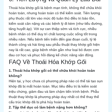
Thoái hóa khớp gối là bệnh mạn tính, không thể chữa khỏi
hoàn toàn, nhưng hoàn toàn có thể kiểm soát. Tiên lượng
phụ thuộc rất lớn vào mức độ tuân thủ điều trị bảo tồn,
kiểm soát cân nặng và các bệnh lý đi kèm (như tiểu đường,
tăng huyết áp). Với sự can thiệp sớm và tích cực, nhiều
bệnh nhân có thể duy trì chất lượng cuộc sống tốt trong
nhiều năm. Nếu bệnh tiến triển đến giai đoạn cuối, tỷ lệ
thành công và hài lòng sau phẫu thuật thay khớp gối hiện
nay là rất cao, giúp bệnh nhân gần như loại bỏ được cơn
đau cơ học và phục hồi đáng kể chức năng vận động.
FAQ Về Thoái Hóa Khớp Gối
1. Thoái hóa khớp gối có thể chữa khỏi hoàn toàn
không?
Hiện tại, y học chưa có phương pháp nào có thể tái tạo sụn
khớp đã bị mất hoàn toàn. Mục tiêu điều trị là kiểm soát
triệu chứng, giảm đau và làm chậm tiến trình bệnh. Phẫu
thuật thay khớp là phương pháp duy nhất có thể thay thế
cấu trúc khớp đã bị phá hủy hoàn toàn.
2. Tập thể dục có làm bệnh nặng hơn không?