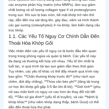
các enzyme phân hủy matrix (như MMPs), làm suy giảm
chất lượng và số lượng collagen type II và proteoglycans
trong sụn. Khi sụn bị bào mòn, bề mặt khớp trở nên thô
ráp, dẫn đến ma sát tăng lên, gây đau, viêm và hình thành
các gai xương (osteophytes) ở rìa khớp, làm biến dạng cấu
trúc khớp.
1.1. Các Yếu Tố Nguy Cơ Chính Dẫn Đến
Thoái Hóa Khớp Gối
Việc nhận diện các yếu tố nguy cơ là bước đầu tiên quan
trọng trong phòng ngừa và quản lý bệnh. Các yếu tố này
đa dạng và thường kết hợp với nhau. Yếu tố lớn nhất là
tuổi tác, vì quá trình tái tạo sụn giảm dần theo thời gian.
Tuy nhiên, các yếu tố khác có thể đẩy nhanh quá trình này
bao gồm: **Chấn thương khớp trước đó** (như rách sụn
chêm, đứt dây chằng), **Thừa cân béo phì** (tăng tải trọng
cơ học lên khớp gối gấp 3-5 lần khi đi bộ), **Giới tính** (phụ
nữ sau mãn kinh có nguy cơ cao hơn do thay đổi nội tiết
tố), **Tiền sử gia đình** (yếu tố di truyền), và các **bệnh lý
khớp khác** (như viêm khớp dạng thấp, bệnh Gout) có thể
dẫn đến thoái hóa thứ phát.