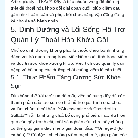
Arthroplasty - TKA):** Đây là tiêu chuẩn vàng để điều trị
triệt để thoái hóa khớp gối giai đoạn cuối, giúp giảm đau
gần như hoàn toàn và phục hồi chức năng vận động đáng
kể cho đa số bệnh nhân.
5. Dinh Dưỡng và Lối Sống Hỗ Trợ
Quản Lý Thoái Hóa Khớp Gối
Chế độ dinh dưỡng không phải là thuốc chữa bệnh nhưng
đóng vai trò quan trọng trong việc kiểm soát tình trạng viêm
và duy trì sức khỏe xương khớp. Việc tích cực quản lý cân
nặng và bổ sung các dưỡng chất chống viêm là cần thiết.
5.1. Thực Phẩm Tăng Cường Sức Khỏe
Sụn
Dù không thể 'tái tạo' sụn đã mất, việc bổ sung đầy đủ các
thành phần cấu tạo sụn có thể hỗ trợ quá trình sửa chữa
và làm chậm thoái hóa. **Glucosamine và Chondroitin
Sulfate** vẫn là những chất bổ sung phổ biến, mặc dù hiệu
quả còn gây tranh cãi, một số nghiên cứu cho thấy chúng
có thể giúp giảm đau nhẹ ở giai đoạn đầu. **Omega-3 (từ
cá béo):** Có đặc tính chống viêm mạnh mẽ, giúp giảm các