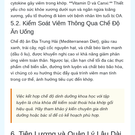
cytokine gây viêm trong khớp. **Vitamin D và Canxi:** Thiết
yếu cho sức khỏe xương dưới sụn và ngăn ngừa loãng
xương, yếu tố thường đi kèm với bệnh nhân lớn tuổi bị OA.
5.2. Kiểm Soát Viêm Thông Qua Chế Độ
Ăn Uống
Chế độ ăn Địa Trung Hải (Mediterranean Diet), giàu rau
xanh, trái cây, ngũ cốc nguyên hạt, và chất béo lành mạnh
(dầu ô liu), được khuyến nghị cao vì khả năng giảm phản
ứng viêm toàn thân. Ngược lại, cần hạn chế tối đa các thực
phẩm chế biến sẵn, đường tinh luyện và chất béo bão hòa,
vì chúng có xu hướng thúc đẩy quá trình viêm mạn tính
trong cơ thể, ảnh hưởng tiêu cực đến khớp.
Việc kết hợp chế độ dinh dưỡng khoa học với tập
luyện là chìa khóa để kiểm soát thoái hóa khớp gối
hiệu quả. Hãy tham khảo ý kiến chuyên gia dinh
dưỡng hoặc bác sĩ để có kế hoạch phù hợp.
6. Tiên Lượng và Quản Lý Lâu Dài