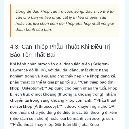
Đừng để đau khớp cản trở cuộc sống. Bác sĩ có thể tư
vấn cho bạn về liệu pháp vật lý trị liệu chuyên sâu
hoặc các lựa chọn tiêm nội khớp phù hợp nhất với giai
đoạn bệnh của bạn.
4.3. Can Thiệp Phẫu Thuật Khi Điều Trị
Bảo Tồn Thất Bại
Khi bệnh nhân bước vào giai đoạn tiến triển (Kellgren-
Lawrence độ III, IV), với đau dai dẳng, mất chức năng
nghiêm trọng và X-quang cho thấy hẹp khe khớp đáng kể,
phẫu thuật có thể là giải pháp tối ưu. **Can thiệp bảo tồn
khớp (Osteotomy):** Áp dụng cho bệnh nhân trẻ tuổi, khớp
bị lệch trục ở một khoang (thường là khoang trong), nhằm
chuyển tải trọng sang khoang khớp còn lành. **Phẫu thuật
nội soi khớp (Arthroscopy):** Ít được khuyến nghị cho OA
đơn thuần, chủ yếu dùng để điều trị các tổn thương đi kèm
(như rách sụn chêm) hoặc loại bỏ mảnh vụn xương, sụn.
**Phẫu thuật Thay khớp Gối Toàn Bộ (Total Knee