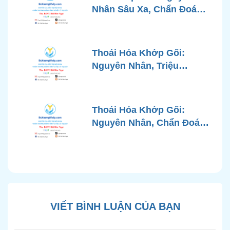
Nhân Sâu Xa, Chẩn Đoán
Chính Xác và Phương
Pháp Điều Trị Tiên Tiến Từ
Góc Nhìn Bác Sĩ Xương
Thoái Hóa Khớp Gối:
Khớp
Nguyên Nhân, Triệu
Chứng, Chẩn Đoán và Các
Phương Pháp Điều Trị
Chuẩn Y Khoa
Thoái Hóa Khớp Gối:
Nguyên Nhân, Chẩn Đoán
Chính Xác và Phương
Pháp Điều Trị Bảo Tồn
Hiện Đại
VIẾT BÌNH LUẬN CỦA BẠN