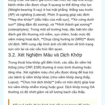
bệnh nhân cần được chụp X-quang tư thế đứng chịu lực
(Weight-bearing X-ray) ở hai mặt phẳng: thẳng sau trước
(AP) và nghiêng (Lateral). Phim X-quang giúp xác định:
**Hẹp khe khớp** (dấu hiệu của mất sụn), **Xơ cứng dưới
sụn** (tăng đậm độ xương), và **Hình thành gai xương**
(osteophytes). Trong một số trường hợp, đặc biệt khi cần
đánh giá tổn thương mô mềm, sụn chêm, hoặc mức độ
viêm màng hoạt dịch, **Chụp cộng hưởng từ (MRI)** được
chỉ định. MRI cung cấp hình ảnh chi tiết hơn về tình trạng
sụn còn lại và các cấu trúc liên quan.
3.2. Xét Nghiệm Máu và Dịch Khớp
Trong thoái hóa khớp gối điển hình, các dấu ấn viêm hệ
thống (như CRP, ESR) thường ở mức bình thường hoặc
tăng nhẹ. Xét nghiệm máu chủ yếu được dùng để loại trừ
các bệnh lý viêm khớp khác (như viêm khớp dạng thấp,
Lupus). **Chọc hút dịch khớp** (nếu có tràn dịch) giúp loại
trừ viêm khớp nhiễm trùng hoặc gout. Dịch khớp trong OA
thường có độ nhớt giảm và số lượng bạch cầu thấp.