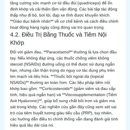
tăng cường sức mạnh cơ tứ đầu đùi (quadriceps) để ổn
định khớp và cải thiện tầm vận động. Các bài tập tác động
thấp như đi bộ, bơi lội, đạp xe tĩnh được khuyến khích.
**Giáo dục bệnh nhân** về cơ chế bệnh và cách điều chỉnh
hoạt động hàng ngày cũng đóng vai trò quan trọng.
4.2. Điều Trị Bằng Thuốc và Tiêm Nội
Khớp
Đối với giảm đau, **Paracetamol** thường là lựa chọn đầu
tay. Nếu không đáp ứng, các thuốc chống viêm không
steroid (NSAIDs) đường uống có thể được sử dụng ngắn
hạn, nhưng cần thận trọng do nguy cơ tác dụng phụ trên
tim mạch và tiêu hóa. **Thuốc bôi ngoài da (topical
NSAIDs)** thường an toàn hơn. Các liệu pháp tiêm nội
khớp bao gồm: **Corticosteroids** (giảm viêm và đau cấp
tính, hiệu quả ngắn hạn) và **Viscosupplementation (Tiêm
Axit Hyaluronic)**, giúp bổ sung chất bôi trơn và giảm ma
sát trong khớp. Các nghiên cứu gần đây cũng xem xét vai
trò của tiêm huyết tương giàu tiểu cầu (PRP), tuy nhiên,
các hướng dẫn điều trị chính thống vẫn đang đánh giá tính
hiệu quả lâu dài của nó.