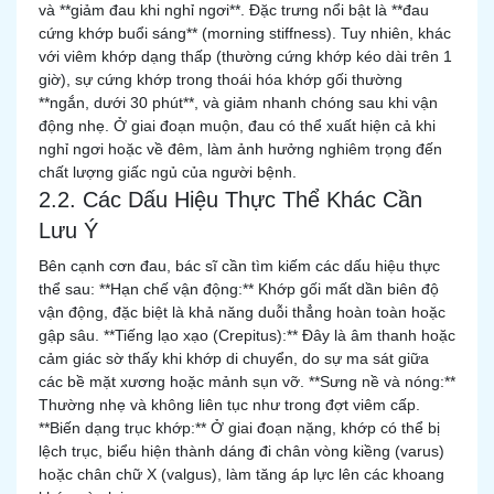
và **giảm đau khi nghỉ ngơi**. Đặc trưng nổi bật là **đau
cứng khớp buổi sáng** (morning stiffness). Tuy nhiên, khác
với viêm khớp dạng thấp (thường cứng khớp kéo dài trên 1
giờ), sự cứng khớp trong thoái hóa khớp gối thường
**ngắn, dưới 30 phút**, và giảm nhanh chóng sau khi vận
động nhẹ. Ở giai đoạn muộn, đau có thể xuất hiện cả khi
nghỉ ngơi hoặc về đêm, làm ảnh hưởng nghiêm trọng đến
chất lượng giấc ngủ của người bệnh.
2.2. Các Dấu Hiệu Thực Thể Khác Cần
Lưu Ý
Bên cạnh cơn đau, bác sĩ cần tìm kiếm các dấu hiệu thực
thể sau: **Hạn chế vận động:** Khớp gối mất dần biên độ
vận động, đặc biệt là khả năng duỗi thẳng hoàn toàn hoặc
gập sâu. **Tiếng lạo xạo (Crepitus):** Đây là âm thanh hoặc
cảm giác sờ thấy khi khớp di chuyển, do sự ma sát giữa
các bề mặt xương hoặc mảnh sụn vỡ. **Sưng nề và nóng:**
Thường nhẹ và không liên tục như trong đợt viêm cấp.
**Biến dạng trục khớp:** Ở giai đoạn nặng, khớp có thể bị
lệch trục, biểu hiện thành dáng đi chân vòng kiềng (varus)
hoặc chân chữ X (valgus), làm tăng áp lực lên các khoang