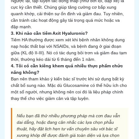
Ngược lại, tập luyện tác động thấp (như bơi lội, đạp xe) là
cực kỳ cần thiết. Chúng giúp tăng cường cơ bắp xung
quanh khớp, cải thiện sự ổn định và giảm đau. Tuy nhiên,
cần tránh các hoạt động gây tải trọng quá mức hoặc va
đập mạnh.
3. Khi nào cần tiêm Axit Hyaluronic?
Tiêm HA thường được xem xét khi bệnh nhân không dung
nạp hoặc thất bại với NSAIDs, và bệnh đang ở giai đoạn
giữa (KL độ II-III). Nó có tác dụng bôi trơn và giảm đau tạm
thời, thường kéo dài từ 6 tháng đến 1 năm.
4. Tôi có cần kiêng khem quá nhiều thực phẩm chức
năng không?
Bạn nên tham khảo ý kiến bác sĩ trước khi sử dụng bất kỳ
chất bổ sung nào. Mặc dù Glucosamine có thể hữu ích cho
một số người, nhưng không nên coi đó là liệu pháp chính
thay thế cho việc giảm cân và tập luyện.
Nếu bạn đã thử nhiều phương pháp mà cơn đau vẫn
dai dẳng, hoặc đang cân nhắc các lựa chọn phẫu
thuật, hãy đặt lịch hẹn tư vấn chuyên sâu với bác sĩ
xương khớp để được đánh giá toàn diện và lựa chọn