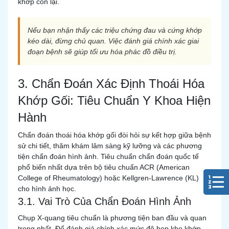
khớp còn lại.
Nếu bạn nhận thấy các triệu chứng đau và cứng khớp
kéo dài, đừng chủ quan. Việc đánh giá chính xác giai
đoạn bệnh sẽ giúp tối ưu hóa phác đồ điều trị.
3. Chẩn Đoán Xác Định Thoái Hóa
Khớp Gối: Tiêu Chuẩn Y Khoa Hiện
Hành
Chẩn đoán thoái hóa khớp gối đòi hỏi sự kết hợp giữa bệnh
sử chi tiết, thăm khám lâm sàng kỹ lưỡng và các phương
tiện chẩn đoán hình ảnh. Tiêu chuẩn chẩn đoán quốc tế
phổ biến nhất dựa trên bộ tiêu chuẩn ACR (American
College of Rheumatology) hoặc Kellgren-Lawrence (KL)
cho hình ảnh học.
3.1. Vai Trò Của Chẩn Đoán Hình Ảnh
Chụp X-quang tiêu chuẩn là phương tiện ban đầu và quan
trọng nhất. Để đánh giá chính xác mức độ hẹp khe khớp,