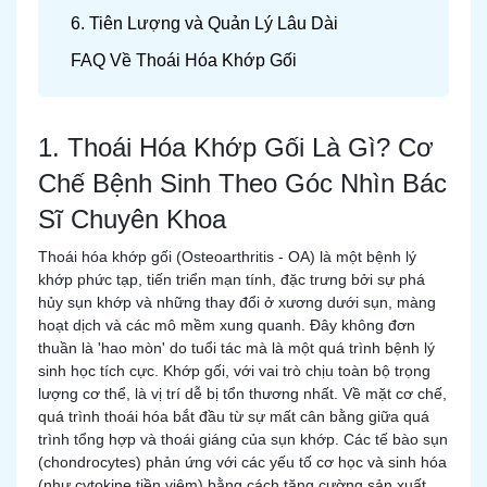
6. Tiên Lượng và Quản Lý Lâu Dài
FAQ Về Thoái Hóa Khớp Gối
1. Thoái Hóa Khớp Gối Là Gì? Cơ
Chế Bệnh Sinh Theo Góc Nhìn Bác
Sĩ Chuyên Khoa
Thoái hóa khớp gối (Osteoarthritis - OA) là một bệnh lý
khớp phức tạp, tiến triển mạn tính, đặc trưng bởi sự phá
hủy sụn khớp và những thay đổi ở xương dưới sụn, màng
hoạt dịch và các mô mềm xung quanh. Đây không đơn
thuần là 'hao mòn' do tuổi tác mà là một quá trình bệnh lý
sinh học tích cực. Khớp gối, với vai trò chịu toàn bộ trọng
lượng cơ thể, là vị trí dễ bị tổn thương nhất. Về mặt cơ chế,
quá trình thoái hóa bắt đầu từ sự mất cân bằng giữa quá
trình tổng hợp và thoái giáng của sụn khớp. Các tế bào sụn
(chondrocytes) phản ứng với các yếu tố cơ học và sinh hóa
(như cytokine tiền viêm) bằng cách tăng cường sản xuất