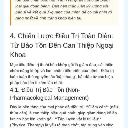
Kết quả chẩn đoán hình ảnh rất quan trọng để phân
loại giai đoạn bệnh. Bạn nên thảo luận kỹ lưỡng với
bác sĩ về kết quả X-quang của mình để có cái nhìn rõ
ràng nhất về tình trạng khớp hiện tại.
4. Chiến Lược Điều Trị Toàn Diện:
Từ Bảo Tồn Đến Can Thiệp Ngoại
Khoa
Mục tiêu điều trị thoái hóa khớp gối là giảm đau, cải thiện
chức năng khớp và làm chậm tiến triển của bệnh. Điều trị
luôn tuân thủ nguyên tắc 'bậc thang', bắt đầu từ các biện
pháp bảo tồn ít xâm lấn nhất.
4.1. Điều Trị Bảo Tồn (Non-
Pharmacological Management)
Đây là nền tảng của mọi phác đồ điều trị. **Giảm cân** (nếu
thừa cân) là can thiệp hiệu quả nhất, giúp giảm đáng kể áp
lực cơ học lên khớp gối. **Tập luyện vật lý trị liệu**
(Physical Therapy) là yếu tố then chốt, tập trung vào việc