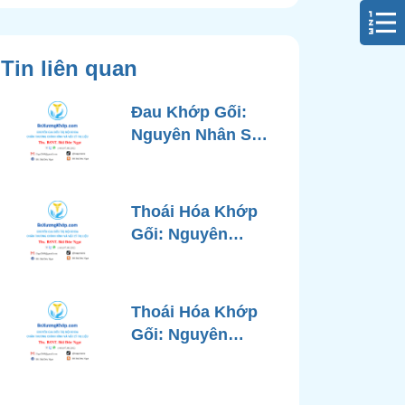
Tin liên quan
Đau Khớp Gối:
Nguyên Nhân Sâu
Xa, Chẩn Đoán
Chính Xác và
Phương Pháp
Thoái Hóa Khớp
Điều Trị Tiên Tiến
Gối: Nguyên
Từ Góc Nhìn Bác
Nhân, Triệu
Sĩ Xương Khớp
Chứng, Chẩn
Đoán và Các
Thoái Hóa Khớp
Phương Pháp
Gối: Nguyên
Điều Trị Chuẩn Y
Nhân, Chẩn Đoán
Khoa
Chính Xác và
Phương Pháp