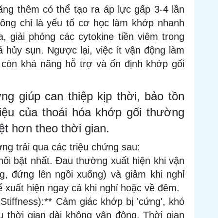
ăng thêm có thể tạo ra áp lực gấp 3-4 lần
không chỉ là yếu tố cơ học làm khớp nhanh
 giải phóng các cytokine tiền viêm trong
hủy sụn. Ngược lại, việc ít vận động làm
còn khả năng hỗ trợ và ổn định khớp gối
ng giúp can thiệp kịp thời, bảo tồn
ệu của thoái hóa khớp gối thường
rệt hơn theo thời gian.
ng trải qua các triệu chứng sau:
nổi bật nhất. Đau thường xuất hiện khi vận
ang, đứng lên ngồi xuống) và giảm khi nghỉ
ể xuất hiện ngay cả khi nghỉ hoặc về đêm.
tiffness):** Cảm giác khớp bị 'cứng', khó
 thời gian dài không vận động. Thời gian