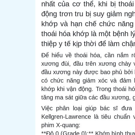
nhất của cơ thể, khi bị tho
động trơn tru bị suy giảm n
khớp và hạn chế chức năng 
thoái hóa khớp là một bệnh lý 
thiệp y tế kịp thời để làm chậ
Để hiểu về thoái hóa, cần nắm r
xương đùi, đầu trên xương chày 
đầu xương này được bao phủ bởi l
có chức năng giảm xóc và đảm 
khớp khi vận động. Trong thoái hó
tăng ma sát giữa các đầu xương, 
Việc phân loại giúp bác sĩ đưa
Kellgren-Lawrence là tiêu chuẩn
phim X-quang:
**Độ 0 (Grade 0):** Khớp bình thư