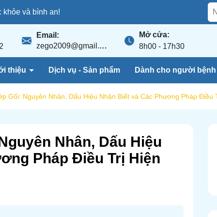
khỏe và bình an!
Mở cửa:
Email:
zego2009@gmail.com
2
8h00 - 17h30
ới thiệu
Dịch vụ - Sản phẩm
Dành cho người bện
p Gối: Nguyên Nhân, Dấu Hiệu Nhận Biết và Các Phương Pháp Điều T
 Nguyên Nhân, Dấu Hiệu
ơng Pháp Điều Trị Hiện