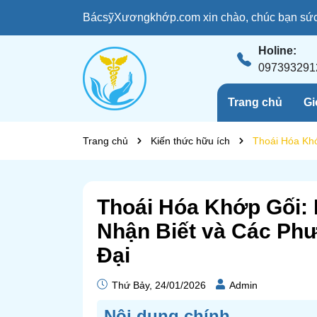
BácsỹXươngkhớp.com xin chào, chúc bạn sức 
Holine:
097393291
Trang chủ
Gi
Trang chủ
Kiến thức hữu ích
Thoái Hóa Khớ
Thoái Hóa Khớp Gối:
Nhận Biết và Các Phư
Đại
Thứ Bảy, 24/01/2026
Admin
Nôi dung chính