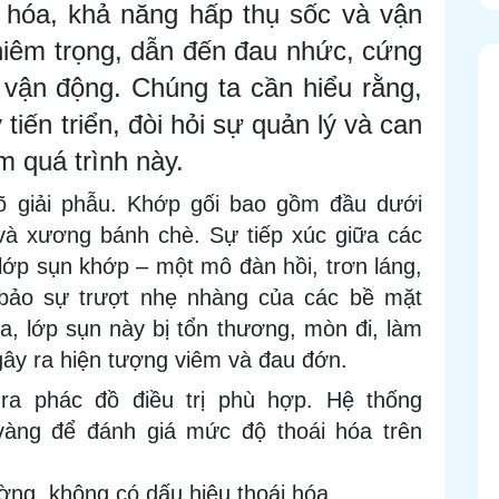
ái hóa, khả năng hấp thụ sốc và vận
ghiêm trọng, dẫn đến đau nhức, cứng
vận động. Chúng ta cần hiểu rằng,
tiến triển, đòi hỏi sự quản lý và can
m quá trình này.
õ giải phẫu. Khớp gối bao gồm đầu dưới
và xương bánh chè. Sự tiếp xúc giữa các
ớp sụn khớp – một mô đàn hồi, trơn láng,
bảo sự trượt nhẹ nhàng của các bề mặt
a, lớp sụn này bị tổn thương, mòn đi, làm
gây ra hiện tượng viêm và đau đớn.
 ra phác đồ điều trị phù hợp. Hệ thống
 vàng để đánh giá mức độ thoái hóa trên
ờng, không có dấu hiệu thoái hóa.