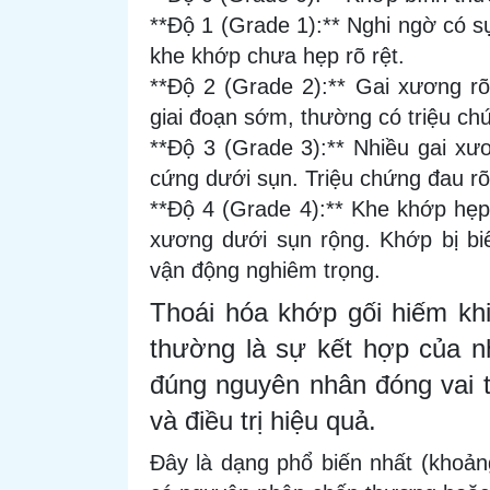
**Độ 1 (Grade 1):** Nghi ngờ có s
khe khớp chưa hẹp rõ rệt.
**Độ 2 (Grade 2):** Gai xương rõ
giai đoạn sớm, thường có triệu ch
**Độ 3 (Grade 3):** Nhiều gai xư
cứng dưới sụn. Triệu chứng đau rõ
**Độ 4 (Grade 4):** Khe khớp hẹp
xương dưới sụn rộng. Khớp bị bi
vận động nghiêm trọng.
Thoái hóa khớp gối hiếm kh
thường là sự kết hợp của nh
đúng nguyên nhân đóng vai t
và điều trị hiệu quả.
Đây là dạng phổ biến nhất (khoả