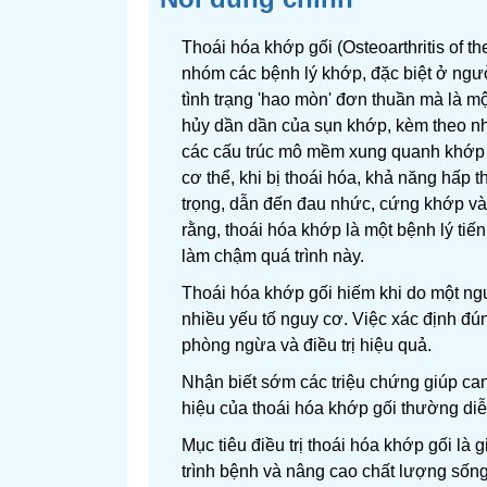
Thoái hóa khớp gối (Osteoarthritis of th
nhóm các bệnh lý khớp, đặc biệt ở ngườ
tình trạng 'hao mòn' đơn thuần mà là mộ
hủy dần dần của sụn khớp, kèm theo n
các cấu trúc mô mềm xung quanh khớp gố
cơ thể, khi bị thoái hóa, khả năng hấp 
trọng, dẫn đến đau nhức, cứng khớp và
rằng, thoái hóa khớp là một bệnh lý tiến 
làm chậm quá trình này.
Thoái hóa khớp gối hiếm khi do một ng
nhiều yếu tố nguy cơ. Việc xác định đún
phòng ngừa và điều trị hiệu quả.
Nhận biết sớm các triệu chứng giúp can
hiệu của thoái hóa khớp gối thường diễn 
Mục tiêu điều trị thoái hóa khớp gối là
trình bệnh và nâng cao chất lượng sống