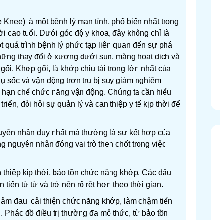
e Knee) là một bệnh lý mạn tính, phổ biến nhất trong
i cao tuổi. Dưới góc độ y khoa, đây không chỉ là
t quá trình bệnh lý phức tạp liên quan đến sự phá
hững thay đổi ở xương dưới sụn, màng hoạt dịch và
i. Khớp gối, là khớp chịu tải trọng lớn nhất của
thụ sốc và vận động trơn tru bị suy giảm nghiêm
 hạn chế chức năng vận động. Chúng ta cần hiểu
triển, đòi hỏi sự quản lý và can thiệp y tế kịp thời để
uyên nhân duy nhất mà thường là sự kết hợp của
g nguyên nhân đóng vai trò then chốt trong việc
 thiệp kịp thời, bảo tồn chức năng khớp. Các dấu
tiến từ từ và trở nên rõ rệt hơn theo thời gian.
 giảm đau, cải thiện chức năng khớp, làm chậm tiến
. Phác đồ điều trị thường đa mô thức, từ bảo tồn