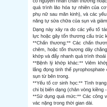
có nguyên nhân chấn thương hoặc 
quá trình lão hóa tự nhiên của cơ 
phụ nữ sau mãn kinh), và các yếu 
năng tự sửa chữa của sụn và giảm
Dạng này xảy ra do các yếu tố tác
lực hoặc gây tổn thương cấu trúc 
**Chấn thương:** Các chấn thươ
chêm, hoặc tổn thương dây chằng 
khớp và đẩy nhanh quá trình thoái
**Bệnh lý khớp khác:** Viêm khớ
lắng đọng tinh thể pyrophosphate
sụn từ bên trong.
**Yếu tố cơ sinh học:** Tình trạng 
chi bị biến dạng (chân vòng kiềng
**Sử dụng quá mức:** Các công vi
vác nặng trong thời gian dài.