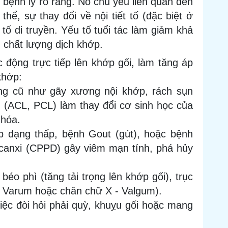
bệnh lý rõ ràng. Nó chủ yếu liên quan đến
thể, sự thay đổi về nội tiết tố (đặc biệt ở
tố di truyền. Yếu tố tuổi tác làm giảm khả
 chất lượng dịch khớp.
 động trực tiếp lên khớp gối, làm tăng áp
khớp:
ng cũ như gãy xương nội khớp, rách sụn
(ACL, PCL) làm thay đổi cơ sinh học của
 hóa.
p dạng thấp, bệnh Gout (gút), hoặc bệnh
 canxi (CPPD) gây viêm mạn tính, phá hủy
béo phì (tăng tải trọng lên khớp gối), trục
 - Varum hoặc chân chữ X - Valgum).
ệc đòi hỏi phải quỳ, khuỵu gối hoặc mang