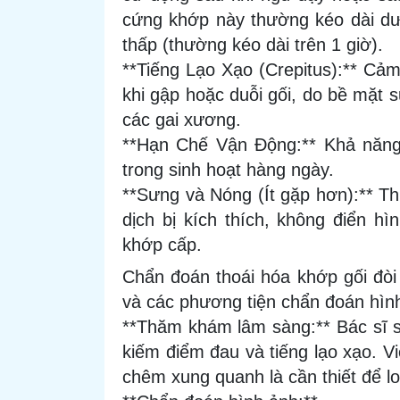
cứng khớp này thường kéo dài dướ
thấp (thường kéo dài trên 1 giờ).
**Tiếng Lạo Xạo (Crepitus):** Cảm
khi gập hoặc duỗi gối, do bề mặt 
các gai xương.
**Hạn Chế Vận Động:** Khả năng
trong sinh hoạt hàng ngày.
**Sưng và Nóng (Ít gặp hơn):** T
dịch bị kích thích, không điển h
khớp cấp.
Chẩn đoán thoái hóa khớp gối đòi
và các phương tiện chẩn đoán hìn
**Thăm khám lâm sàng:** Bác sĩ s
kiếm điểm đau và tiếng lạo xạo. V
chêm xung quanh là cần thiết để lo