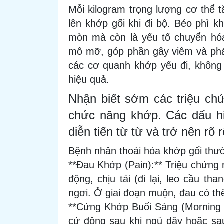
Mỗi kilogram trọng lượng cơ thể t
lên khớp gối khi đi bộ. Béo phì 
mòn mà còn là yếu tố chuyển hóa,
mô mỡ, góp phần gây viêm và phá 
các cơ quanh khớp yếu đi, không 
hiệu quả.
Nhận biết sớm các triệu chứ
chức năng khớp. Các dấu hi
diễn tiến từ từ và trở nên rõ 
Bệnh nhân thoái hóa khớp gối thườ
**Đau Khớp (Pain):** Triệu chứng 
động, chịu tải (đi lại, leo cầu th
ngơi. Ở giai đoạn muộn, đau có th
**Cứng Khớp Buổi Sáng (Morning S
cử động sau khi ngủ dậy hoặc sau