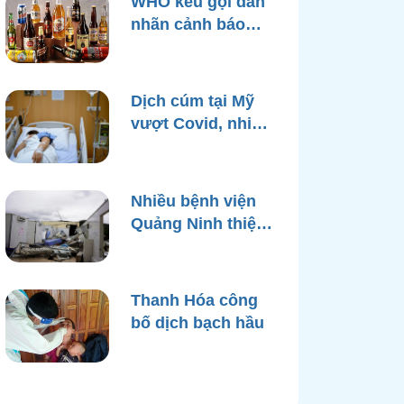
WHO kêu gọi dán
nhãn cảnh báo
ung thư trên bao
bì rượu
Dịch cúm tại Mỹ
vượt Covid, nhiều
bệnh viện quá tải
Nhiều bệnh viện
Quảng Ninh thiệt
hại nặng, cạn điện
nước sau bão
Yagi
Thanh Hóa công
bố dịch bạch hầu