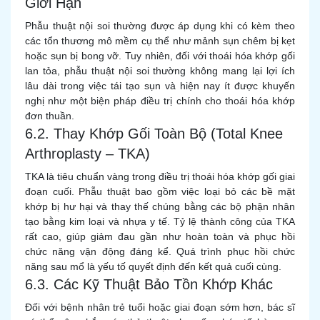
Giới Hạn
Phẫu thuật nội soi thường được áp dụng khi có kèm theo
các tổn thương mô mềm cụ thể như mảnh sụn chêm bị kẹt
hoặc sụn bị bong vỡ. Tuy nhiên, đối với thoái hóa khớp gối
lan tỏa, phẫu thuật nội soi thường không mang lại lợi ích
lâu dài trong việc tái tạo sụn và hiện nay ít được khuyến
nghị như một biện pháp điều trị chính cho thoái hóa khớp
đơn thuần.
6.2. Thay Khớp Gối Toàn Bộ (Total Knee
Arthroplasty – TKA)
TKA là tiêu chuẩn vàng trong điều trị thoái hóa khớp gối giai
đoạn cuối. Phẫu thuật bao gồm việc loại bỏ các bề mặt
khớp bị hư hại và thay thế chúng bằng các bộ phận nhân
tạo bằng kim loại và nhựa y tế. Tỷ lệ thành công của TKA
rất cao, giúp giảm đau gần như hoàn toàn và phục hồi
chức năng vận động đáng kể. Quá trình phục hồi chức
năng sau mổ là yếu tố quyết định đến kết quả cuối cùng.
6.3. Các Kỹ Thuật Bảo Tồn Khớp Khác
Đối với bệnh nhân trẻ tuổi hoặc giai đoạn sớm hơn, bác sĩ