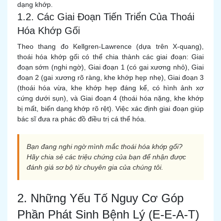
dạng khớp.
1.2. Các Giai Đoạn Tiến Triển Của Thoái
Hóa Khớp Gối
Theo thang đo Kellgren-Lawrence (dựa trên X-quang),
thoái hóa khớp gối có thể chia thành các giai đoạn: Giai
đoạn sớm (nghi ngờ), Giai đoạn 1 (có gai xương nhỏ), Giai
đoạn 2 (gai xương rõ ràng, khe khớp hẹp nhẹ), Giai đoạn 3
(thoái hóa vừa, khe khớp hẹp đáng kể, có hình ảnh xơ
cứng dưới sụn), và Giai đoạn 4 (thoái hóa nặng, khe khớp
bị mất, biến dạng khớp rõ rệt). Việc xác định giai đoạn giúp
bác sĩ đưa ra phác đồ điều trị cá thể hóa.
Bạn đang nghi ngờ mình mắc thoái hóa khớp gối?
Hãy chia sẻ các triệu chứng của bạn để nhận được
đánh giá sơ bộ từ chuyên gia của chúng tôi.
2. Những Yếu Tố Nguy Cơ Góp
Phần Phát Sinh Bệnh Lý (E-E-A-T)