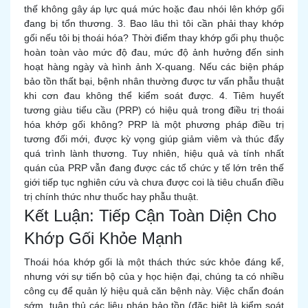
thế không gây áp lực quá mức hoặc đau nhói lên khớp gối
đang bị tổn thương. 3. Bao lâu thì tôi cần phải thay khớp
gối nếu tôi bị thoái hóa? Thời điểm thay khớp gối phụ thuộc
hoàn toàn vào mức độ đau, mức độ ảnh hưởng đến sinh
hoạt hàng ngày và hình ảnh X-quang. Nếu các biện pháp
bảo tồn thất bại, bệnh nhân thường được tư vấn phẫu thuật
khi cơn đau không thể kiểm soát được. 4. Tiêm huyết
tương giàu tiểu cầu (PRP) có hiệu quả trong điều trị thoái
hóa khớp gối không? PRP là một phương pháp điều trị
tương đối mới, được kỳ vọng giúp giảm viêm và thúc đẩy
quá trình lành thương. Tuy nhiên, hiệu quả và tính nhất
quán của PRP vẫn đang được các tổ chức y tế lớn trên thế
giới tiếp tục nghiên cứu và chưa được coi là tiêu chuẩn điều
trị chính thức như thuốc hay phẫu thuật.
Kết Luận: Tiếp Cận Toàn Diện Cho
Khớp Gối Khỏe Mạnh
Thoái hóa khớp gối là một thách thức sức khỏe đáng kể,
nhưng với sự tiến bộ của y học hiện đại, chúng ta có nhiều
công cụ để quản lý hiệu quả căn bệnh này. Việc chẩn đoán
sớm, tuân thủ các liệu pháp bảo tồn (đặc biệt là kiểm soát