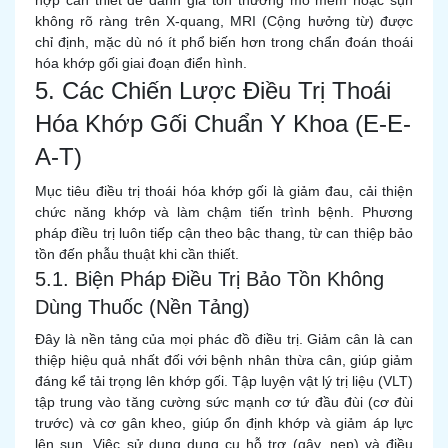
hợp cần thiết để đánh giá tổn thương mô mềm hoặc sụn
không rõ ràng trên X-quang, MRI (Cộng hưởng từ) được
chỉ định, mặc dù nó ít phổ biến hơn trong chẩn đoán thoái
hóa khớp gối giai đoạn điển hình.
5. Các Chiến Lược Điều Trị Thoái
Hóa Khớp Gối Chuẩn Y Khoa (E-E-
A-T)
Mục tiêu điều trị thoái hóa khớp gối là giảm đau, cải thiện
chức năng khớp và làm chậm tiến trình bệnh. Phương
pháp điều trị luôn tiếp cận theo bậc thang, từ can thiệp bảo
tồn đến phẫu thuật khi cần thiết.
5.1. Biện Pháp Điều Trị Bảo Tồn Không
Dùng Thuốc (Nền Tảng)
Đây là nền tảng của mọi phác đồ điều trị. Giảm cân là can
thiệp hiệu quả nhất đối với bệnh nhân thừa cân, giúp giảm
đáng kể tải trọng lên khớp gối. Tập luyện vật lý trị liệu (VLT)
tập trung vào tăng cường sức mạnh cơ tứ đầu đùi (cơ đùi
trước) và cơ gân kheo, giúp ổn định khớp và giảm áp lực
lên sụn. Việc sử dụng dụng cụ hỗ trợ (gậy, nẹp) và điều