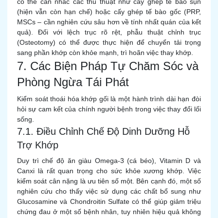
có thể cân nhắc các thủ thuật như cấy ghép tế bào sụn
(hiện vẫn còn hạn chế) hoặc cấy ghép tế bào gốc (PRP,
MSCs – cần nghiên cứu sâu hơn về tính nhất quán của kết
quả). Đối với lệch trục rõ rệt, phẫu thuật chỉnh trục
(Osteotomy) có thể được thực hiện để chuyển tải trọng
sang phần khớp còn khỏe mạnh, trì hoãn việc thay khớp.
7. Các Biện Pháp Tự Chăm Sóc và
Phòng Ngừa Tái Phát
Kiểm soát thoái hóa khớp gối là một hành trình dài hạn đòi
hỏi sự cam kết của chính người bệnh trong việc thay đổi lối
sống.
7.1. Điều Chỉnh Chế Độ Dinh Dưỡng Hỗ
Trợ Khớp
Duy trì chế độ ăn giàu Omega-3 (cá béo), Vitamin D và
Canxi là rất quan trọng cho sức khỏe xương khớp. Việc
kiểm soát cân nặng là ưu tiên số một. Bên cạnh đó, một số
nghiên cứu cho thấy việc sử dụng các chất bổ sung như
Glucosamine và Chondroitin Sulfate có thể giúp giảm triệu
chứng đau ở một số bệnh nhân, tuy nhiên hiệu quả không