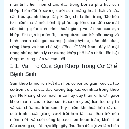
mạn tính, tiến triển chậm, đặc trưng bởi sự phá hủy sụn
khớp, biến đổi ở xương dưới sụn, màng hoạt dịch và các
cấu trúc quanh khớp. Đây không chỉ là tình trạng 'lão hóa
tự nhiên' mà là một bệnh lý phức tạp liên quan đến sự mất
cân bằng giữa quá trình thoái giáng và tái tạo của sụn
khớp. Khi sụn bị mòn đi, xương dưới sụn trở nên cứng và
hình thành các gai xương (osteophytes), dẫn đến đau,
cứng khớp và hạn chế vận động. Ở Việt Nam, đây là một
trong những bệnh lý cơ xương khớp phổ biến nhất, đặc biệt
ở người trung niên và cao tuổi.
1.1. Vai Trò Của Sụn Khớp Trong Cơ Chế
Bệnh Sinh
Sụn khớp là mô liên kết đàn hồi, có vai trò giảm xóc và tạo
sự trơn tru cho các đầu xương tiếp xúc với nhau trong khớp
gối. Nó không chứa mạch máu hay dây thần kinh. Ở người
khỏe mạnh, các tế bào sụn (chondrocytes) liên tục duy trì
và sửa chữa ma trận sụn. Tuy nhiên, khi thoái hóa xảy ra,
quá trình thoái giáng vượt trội hơn tái tạo. Sụn trở nên
mềm, nứt, và cuối cùng bị bào mòn hoàn toàn, khiến hai
đầu xương cọ xát trực tiếp, gây đau đớn dữ dội và làm biến