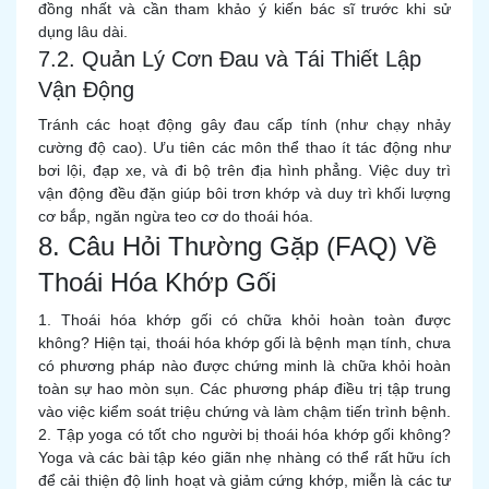
đồng nhất và cần tham khảo ý kiến bác sĩ trước khi sử
dụng lâu dài.
7.2. Quản Lý Cơn Đau và Tái Thiết Lập
Vận Động
Tránh các hoạt động gây đau cấp tính (như chạy nhảy
cường độ cao). Ưu tiên các môn thể thao ít tác động như
bơi lội, đạp xe, và đi bộ trên địa hình phẳng. Việc duy trì
vận động đều đặn giúp bôi trơn khớp và duy trì khối lượng
cơ bắp, ngăn ngừa teo cơ do thoái hóa.
8. Câu Hỏi Thường Gặp (FAQ) Về
Thoái Hóa Khớp Gối
1. Thoái hóa khớp gối có chữa khỏi hoàn toàn được
không? Hiện tại, thoái hóa khớp gối là bệnh mạn tính, chưa
có phương pháp nào được chứng minh là chữa khỏi hoàn
toàn sự hao mòn sụn. Các phương pháp điều trị tập trung
vào việc kiểm soát triệu chứng và làm chậm tiến trình bệnh.
2. Tập yoga có tốt cho người bị thoái hóa khớp gối không?
Yoga và các bài tập kéo giãn nhẹ nhàng có thể rất hữu ích
để cải thiện độ linh hoạt và giảm cứng khớp, miễn là các tư