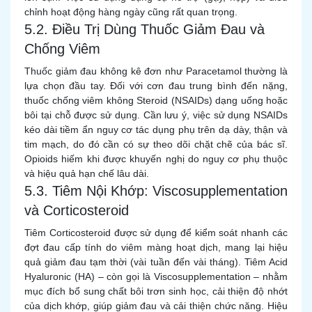
chỉnh hoạt động hàng ngày cũng rất quan trọng.
5.2. Điều Trị Dùng Thuốc Giảm Đau và
Chống Viêm
Thuốc giảm đau không kê đơn như Paracetamol thường là
lựa chọn đầu tay. Đối với cơn đau trung bình đến nặng,
thuốc chống viêm không Steroid (NSAIDs) dạng uống hoặc
bôi tại chỗ được sử dụng. Cần lưu ý, việc sử dụng NSAIDs
kéo dài tiềm ẩn nguy cơ tác dụng phụ trên dạ dày, thận và
tim mạch, do đó cần có sự theo dõi chặt chẽ của bác sĩ.
Opioids hiếm khi được khuyến nghị do nguy cơ phụ thuộc
và hiệu quả hạn chế lâu dài.
5.3. Tiêm Nội Khớp: Viscosupplementation
và Corticosteroid
Tiêm Corticosteroid được sử dụng để kiểm soát nhanh các
đợt đau cấp tính do viêm màng hoạt dịch, mang lại hiệu
quả giảm đau tạm thời (vài tuần đến vài tháng). Tiêm Acid
Hyaluronic (HA) – còn gọi là Viscosupplementation – nhằm
mục đích bổ sung chất bôi trơn sinh học, cải thiện độ nhớt
của dịch khớp, giúp giảm đau và cải thiện chức năng. Hiệu