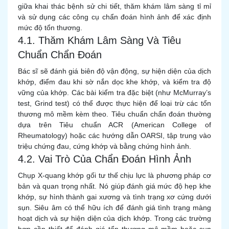
giữa khai thác bệnh sử chi tiết, thăm khám lâm sàng tỉ mỉ
và sử dụng các công cụ chẩn đoán hình ảnh để xác định
mức độ tổn thương.
4.1. Thăm Khám Lâm Sàng Và Tiêu
Chuẩn Chẩn Đoán
Bác sĩ sẽ đánh giá biên độ vận động, sự hiện diện của dịch
khớp, điểm đau khi sờ nắn dọc khe khớp, và kiểm tra độ
vững của khớp. Các bài kiểm tra đặc biệt (như McMurray’s
test, Grind test) có thể được thực hiện để loại trừ các tổn
thương mô mềm kèm theo. Tiêu chuẩn chẩn đoán thường
dựa trên Tiêu chuẩn ACR (American College of
Rheumatology) hoặc các hướng dẫn OARSI, tập trung vào
triệu chứng đau, cứng khớp và bằng chứng hình ảnh.
4.2. Vai Trò Của Chẩn Đoán Hình Ảnh
Chụp X-quang khớp gối tư thế chịu lực là phương pháp cơ
bản và quan trọng nhất. Nó giúp đánh giá mức độ hẹp khe
khớp, sự hình thành gai xương và tình trạng xơ cứng dưới
sụn. Siêu âm có thể hữu ích để đánh giá tình trạng màng
hoạt dịch và sự hiện diện của dịch khớp. Trong các trường