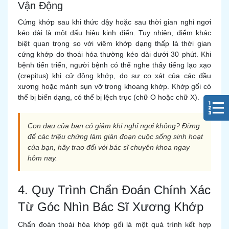
Vận Động
Cứng khớp sau khi thức dậy hoặc sau thời gian nghỉ ngơi
kéo dài là một dấu hiệu kinh điển. Tuy nhiên, điểm khác
biệt quan trọng so với viêm khớp dạng thấp là thời gian
cứng khớp do thoái hóa thường kéo dài dưới 30 phút. Khi
bệnh tiến triển, người bệnh có thể nghe thấy tiếng lạo xạo
(crepitus) khi cử động khớp, do sự cọ xát của các đầu
xương hoặc mảnh sụn vỡ trong khoang khớp. Khớp gối có
thể bị biến dạng, có thể bị lệch trục (chữ O hoặc chữ X).
Cơn đau của bạn có giảm khi nghỉ ngơi không? Đừng
để các triệu chứng làm gián đoạn cuộc sống sinh hoạt
của bạn, hãy trao đổi với bác sĩ chuyên khoa ngay
hôm nay.
4. Quy Trình Chẩn Đoán Chính Xác
Từ Góc Nhìn Bác Sĩ Xương Khớp
Chẩn đoán thoái hóa khớp gối là một quá trình kết hợp