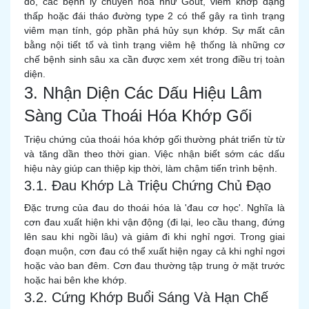
đó, các bệnh lý chuyển hóa như Gout, viêm khớp dạng
thấp hoặc đái tháo đường type 2 có thể gây ra tình trạng
viêm mạn tính, góp phần phá hủy sụn khớp. Sự mất cân
bằng nội tiết tố và tình trạng viêm hệ thống là những cơ
chế bệnh sinh sâu xa cần được xem xét trong điều trị toàn
diện.
3. Nhận Diện Các Dấu Hiệu Lâm
Sàng Của Thoái Hóa Khớp Gối
Triệu chứng của thoái hóa khớp gối thường phát triển từ từ
và tăng dần theo thời gian. Việc nhận biết sớm các dấu
hiệu này giúp can thiệp kịp thời, làm chậm tiến trình bệnh.
3.1. Đau Khớp Là Triệu Chứng Chủ Đạo
Đặc trưng của đau do thoái hóa là 'đau cơ học'. Nghĩa là
cơn đau xuất hiện khi vận động (đi lại, leo cầu thang, đứng
lên sau khi ngồi lâu) và giảm đi khi nghỉ ngơi. Trong giai
đoạn muộn, cơn đau có thể xuất hiện ngay cả khi nghỉ ngơi
hoặc vào ban đêm. Cơn đau thường tập trung ở mặt trước
hoặc hai bên khe khớp.
3.2. Cứng Khớp Buổi Sáng Và Hạn Chế