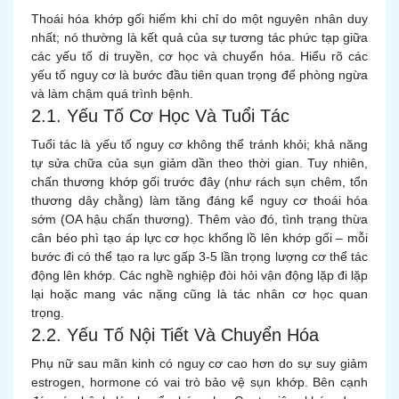
Thoái hóa khớp gối hiếm khi chỉ do một nguyên nhân duy
nhất; nó thường là kết quả của sự tương tác phức tạp giữa
các yếu tố di truyền, cơ học và chuyển hóa. Hiểu rõ các
yếu tố nguy cơ là bước đầu tiên quan trọng để phòng ngừa
và làm chậm quá trình bệnh.
2.1. Yếu Tố Cơ Học Và Tuổi Tác
Tuổi tác là yếu tố nguy cơ không thể tránh khỏi; khả năng
tự sửa chữa của sụn giảm dần theo thời gian. Tuy nhiên,
chấn thương khớp gối trước đây (như rách sụn chêm, tổn
thương dây chằng) làm tăng đáng kể nguy cơ thoái hóa
sớm (OA hậu chấn thương). Thêm vào đó, tình trạng thừa
cân béo phì tạo áp lực cơ học khổng lồ lên khớp gối – mỗi
bước đi có thể tạo ra lực gấp 3-5 lần trọng lượng cơ thể tác
động lên khớp. Các nghề nghiệp đòi hỏi vận động lặp đi lặp
lại hoặc mang vác nặng cũng là tác nhân cơ học quan
trọng.
2.2. Yếu Tố Nội Tiết Và Chuyển Hóa
Phụ nữ sau mãn kinh có nguy cơ cao hơn do sự suy giảm
estrogen, hormone có vai trò bảo vệ sụn khớp. Bên cạnh