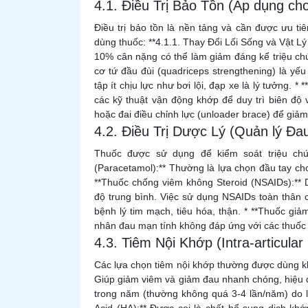
4.1. Điều Trị Bảo Tồn (Áp dụng cho G
Điều trị bảo tồn là nền tảng và cần được ưu t
dùng thuốc: **4.1.1. Thay Đổi Lối Sống và Vật Lý 
10% cân nặng có thể làm giảm đáng kể triệu ch
cơ tứ đầu đùi (quadriceps strengthening) là yếu
tập ít chịu lực như bơi lội, đạp xe là lý tưởng. * **
các kỹ thuật vận động khớp để duy trì biên độ
hoặc đai điều chỉnh lực (unloader brace) để giảm
4.2. Điều Trị Dược Lý (Quản lý Đa
Thuốc được sử dụng để kiểm soát triệu chứ
(Paracetamol):** Thường là lựa chọn đầu tay cho
**Thuốc chống viêm không Steroid (NSAIDs):**
độ trung bình. Việc sử dụng NSAIDs toàn thân 
bệnh lý tim mạch, tiêu hóa, thận. * **Thuốc gi
nhân đau mạn tính không đáp ứng với các thuốc 
4.3. Tiêm Nội Khớp (Intra-articular 
Các lựa chọn tiêm nội khớp thường được dùng khi 
Giúp giảm viêm và giảm đau nhanh chóng, hiệu qu
trong năm (thường không quá 3-4 lần/năm) do l