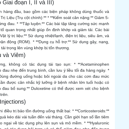
iai đoạn I, II và III)
iên hàng đầu, bao gồm các biện pháp không dùng thuốc và
Trị Liệu (Trụ cột chính):** * **Kiểm soát cân nặng:** Giảm 5-
ứng đau. * **Tập luyện:** Các bài tập tăng cường sức mạnh
 tố quan trọng nhất giúp ổn định khớp và giảm tải. Các bài
Vật lý trị liệu:** Sử dụng nhiệt/lạnh, điện trị liệu, siêu âm, và
 vận động (ROM). * **Dụng cụ hỗ trợ:** Sử dụng gậy, nạng,
 tải trọng lên vùng khớp bị tổn thương.
u và Viêm)
ng, không có tác dụng tái tạo sụn: * **Acetaminophen
 đau nhẹ đến trung bình, cần lưu ý liều tối đa hàng ngày. *
 Dùng đường uống hoặc bôi ngoài da cho các cơn đau mức
cần được cân nhắc kỹ lưỡng ở bệnh nhân lớn tuổi hoặc có
ảm đau bổ sung:** Duloxetine có thể được xem xét cho bệnh
trên.
Injections)
điều trị bảo tồn đường uống thất bại: * **Corticosteroids:**
ả kéo dài vài tuần đến vài tháng. Cần giới hạn số lần tiêm
o ngại về tác dụng phụ lên sụn và mô mềm. * **Hyaluronic