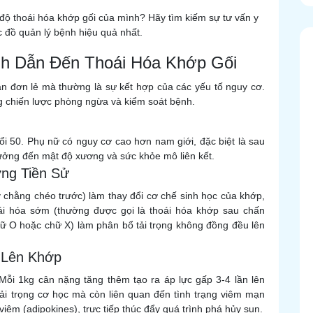
độ thoái hóa khớp gối của mình? Hãy tìm kiếm sự tư vấn y
 đồ quản lý bệnh hiệu quả nhất.
nh Dẫn Đến Thoái Hóa Khớp Gối
n đơn lẻ mà thường là sự kết hợp của các yếu tố nguy cơ.
ong chiến lược phòng ngừa và kiểm soát bệnh.
ổi 50. Phụ nữ có nguy cơ cao hơn nam giới, đặc biệt là sau
ưởng đến mật độ xương và sức khỏe mô liên kết.
ng Tiền Sử
chằng chéo trước) làm thay đổi cơ chế sinh học của khớp,
oái hóa sớm (thường được gọi là thoái hóa khớp sau chấn
chữ O hoặc chữ X) làm phân bổ tải trọng không đồng đều lên
g Lên Khớp
 Mỗi 1kg cân nặng tăng thêm tạo ra áp lực gấp 3-4 lần lên
 tải trọng cơ học mà còn liên quan đến tình trạng viêm mạn
viêm (adipokines), trực tiếp thúc đẩy quá trình phá hủy sụn.