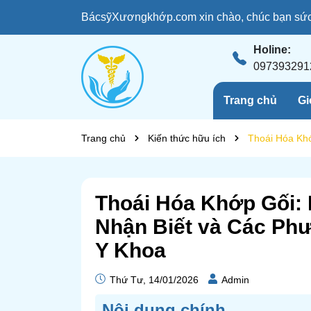
BácsỹXươngkhớp.com xin chào, chúc bạn sức 
Holine:
097393291
Trang chủ
Gi
Trang chủ
Kiến thức hữu ích
Thoái Hóa Kh
Thoái Hóa Khớp Gối:
Nhận Biết và Các Ph
Y Khoa
Thứ Tư, 14/01/2026
Admin
Nôi dung chính