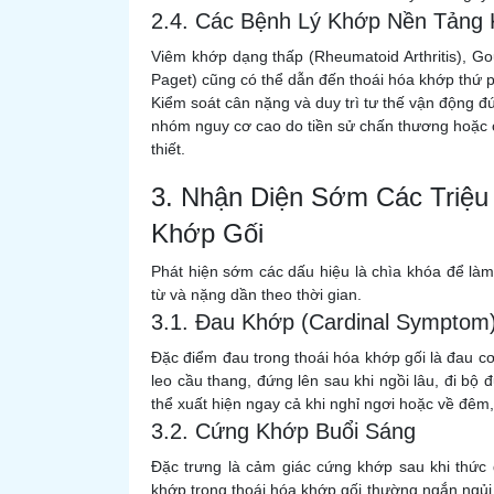
2.4. Các Bệnh Lý Khớp Nền Tảng
Viêm khớp dạng thấp (Rheumatoid Arthritis), G
Paget) cũng có thể dẫn đến thoái hóa khớp thứ 
Kiểm soát cân nặng và duy trì tư thế vận động đ
nhóm nguy cơ cao do tiền sử chấn thương hoặc cô
thiết.
3. Nhận Diện Sớm Các Triệ
Khớp Gối
Phát hiện sớm các dấu hiệu là chìa khóa để làm
từ và nặng dần theo thời gian.
3.1. Đau Khớp (Cardinal Symptom
Đặc điểm đau trong thoái hóa khớp gối là đau cơ
leo cầu thang, đứng lên sau khi ngồi lâu, đi bộ
thể xuất hiện ngay cả khi nghỉ ngơi hoặc về đêm
3.2. Cứng Khớp Buổi Sáng
Đặc trưng là cảm giác cứng khớp sau khi thức 
khớp trong thoái hóa khớp gối thường ngắn ngủi