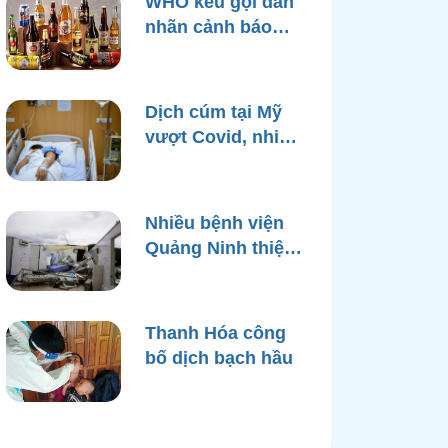
WHO kêu gọi dán
nhãn cảnh báo
ung thư trên bao
bì rượu
Dịch cúm tại Mỹ
vượt Covid, nhiều
bệnh viện quá tải
Nhiều bệnh viện
Quảng Ninh thiệt
hại nặng, cạn điện
nước sau bão
Yagi
Thanh Hóa công
bố dịch bạch hầu