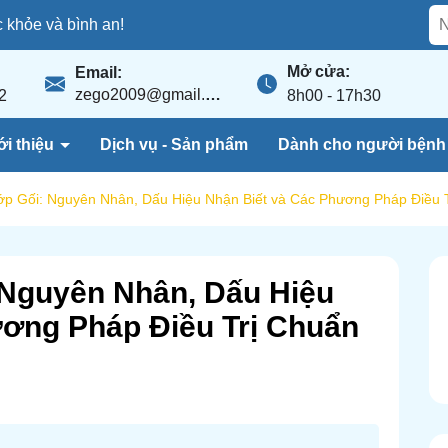
khỏe và bình an!
Mở cửa:
Email:
zego2009@gmail.com
2
8h00 - 17h30
ới thiệu
Dịch vụ - Sản phẩm
Dành cho người bện
ớp Gối: Nguyên Nhân, Dấu Hiệu Nhận Biết và Các Phương Pháp Điều 
 Nguyên Nhân, Dấu Hiệu
ương Pháp Điều Trị Chuẩn