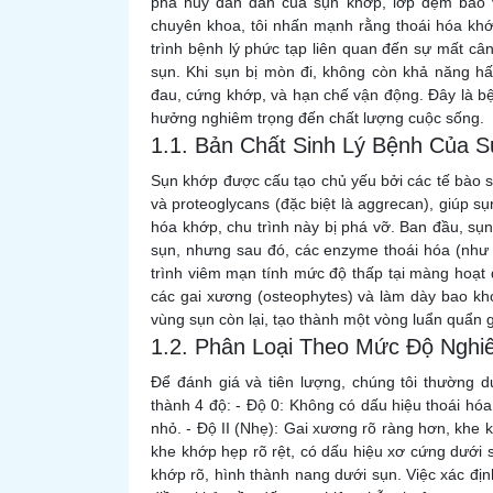
phá hủy dần dần của sụn khớp, lớp đệm bảo vệ
chuyên khoa, tôi nhấn mạnh rằng thoái hóa khớ
trình bệnh lý phức tạp liên quan đến sự mất câ
sụn. Khi sụn bị mòn đi, không còn khả năng hấ
đau, cứng khớp, và hạn chế vận động. Đây là bệ
hưởng nghiêm trọng đến chất lượng cuộc sống.
1.1. Bản Chất Sinh Lý Bệnh Của 
Sụn khớp được cấu tạo chủ yếu bởi các tế bào sụ
và proteoglycans (đặc biệt là aggrecan), giúp sụ
hóa khớp, chu trình này bị phá vỡ. Ban đầu, s
sụn, nhưng sau đó, các enzyme thoái hóa (nh
trình viêm mạn tính mức độ thấp tại màng hoạt d
các gai xương (osteophytes) và làm dày bao kh
vùng sụn còn lại, tạo thành một vòng luẩn quẩn 
1.2. Phân Loại Theo Mức Độ Nghi
Để đánh giá và tiên lượng, chúng tôi thường d
thành 4 độ: - Độ 0: Không có dấu hiệu thoái hóa
nhỏ. - Độ II (Nhẹ): Gai xương rõ ràng hơn, khe k
khe khớp hẹp rõ rệt, có dấu hiệu xơ cứng dưới 
khớp rõ, hình thành nang dưới sụn. Việc xác đị