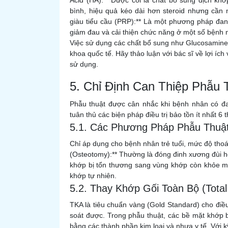
Acid (HA):** Được coi là chất bổ sung dịch kh
bình, hiệu quả kéo dài hơn steroid nhưng cần 
giàu tiểu cầu (PRP):** Là một phương pháp đan
giảm đau và cải thiện chức năng ở một số bệnh
Việc sử dụng các chất bổ sung như Glucosamine/
khoa quốc tế. Hãy thảo luận với bác sĩ về lợi ích
sử dụng.
5. Chỉ Định Can Thiệp Phẫu T
Phẫu thuật được cân nhắc khi bệnh nhân có đa
tuân thủ các biện pháp điều trị bảo tồn ít nhất 
5.1. Các Phương Pháp Phẫu Thuậ
Chỉ áp dụng cho bệnh nhân trẻ tuổi, mức độ thoái
(Osteotomy):** Thường là đóng đinh xương đùi h
khớp bị tổn thương sang vùng khớp còn khỏe m
khớp tự nhiên.
5.2. Thay Khớp Gối Toàn Bộ (Total
TKA là tiêu chuẩn vàng (Gold Standard) cho điều
soát được. Trong phẫu thuật, các bề mặt khớp b
bằng các thành phần kim loại và nhựa y tế. Với kỹ 