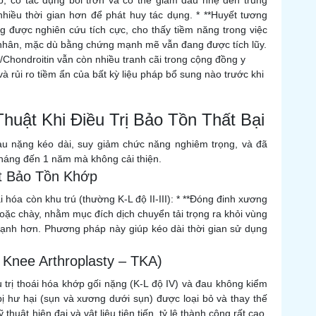
ớp, có tác dụng bôi trơn và có thể giảm đau nhẹ đến trung
nhiều thời gian hơn để phát huy tác dụng. * **Huyết tương
g được nghiên cứu tích cực, cho thấy tiềm năng trong việc
 nhân, mặc dù bằng chứng mạnh mẽ vẫn đang được tích lũy.
Chondroitin vẫn còn nhiều tranh cãi trong cộng đồng y
 và rủi ro tiềm ẩn của bất kỳ liệu pháp bổ sung nào trước khi
huật Khi Điều Trị Bảo Tồn Thất Bại
u nặng kéo dài, suy giảm chức năng nghiêm trọng, và đã
6 tháng đến 1 năm mà không cải thiện.
t Bảo Tồn Khớp
 hóa còn khu trú (thường K-L độ II-III): * **Đóng đinh xương
oặc chày, nhằm mục đích dịch chuyển tải trọng ra khỏi vùng
ạnh hơn. Phương pháp này giúp kéo dài thời gian sử dụng
 Knee Arthroplasty – TKA)
 trị thoái hóa khớp gối nặng (K-L độ IV) và đau không kiểm
ị hư hại (sụn và xương dưới sụn) được loại bỏ và thay thế
thuật hiện đại và vật liệu tiên tiến, tỷ lệ thành công rất cao,