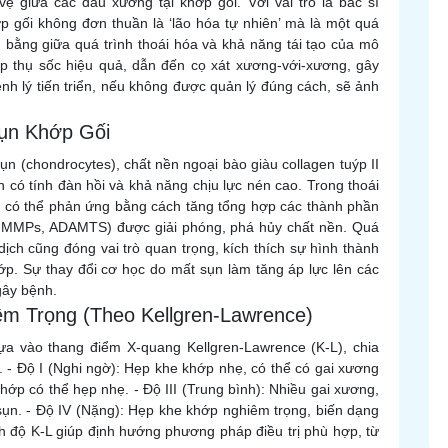
 giữa các đầu xương tại khớp gối. Với vai trò là bác sĩ
p gối không đơn thuần là ‘lão hóa tự nhiên’ mà là một quá
n bằng giữa quá trình thoái hóa và khả năng tái tạo của mô
p thụ sốc hiệu quả, dẫn đến cọ xát xương-với-xương, gây
nh lý tiến triển, nếu không được quản lý đúng cách, sẽ ảnh
Sụn Khớp Gối
n (chondrocytes), chất nền ngoại bào giàu collagen tuýp II
n có tính đàn hồi và khả năng chịu lực nén cao. Trong thoái
ụn có thể phản ứng bằng cách tăng tổng hợp các thành phần
ư MMPs, ADAMTS) được giải phóng, phá hủy chất nền. Quá
ịch cũng đóng vai trò quan trọng, kích thích sự hình thành
ớp. Sự thay đổi cơ học do mất sụn làm tăng áp lực lên các
gây bệnh.
êm Trọng (Theo Kellgren-Lawrence)
ựa vào thang điểm X-quang Kellgren-Lawrence (K-L), chia
. - Độ I (Nghi ngờ): Hẹp khe khớp nhẹ, có thể có gai xương
hớp có thể hẹp nhẹ. - Độ III (Trung bình): Nhiều gai xương,
sụn. - Độ IV (Nặng): Hẹp khe khớp nghiêm trọng, biến dạng
nh độ K-L giúp định hướng phương pháp điều trị phù hợp, từ