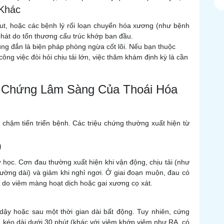
 Khác
out, hoặc các bệnh lý rối loạn chuyển hóa xương (như bệnh
phát do tổn thương cấu trúc khớp ban đầu.
úng đắn là biện pháp phòng ngừa cốt lõi. Nếu bạn thuộc
ng việc đòi hỏi chịu tải lớn, việc thăm khám định kỳ là cần
u Chứng Lâm Sàng Của Thoái Hóa
 chậm tiến triển bệnh. Các triệu chứng thường xuất hiện từ
)
 học. Cơn đau thường xuất hiện khi vận động, chịu tải (như
 đường dài) và giảm khi nghỉ ngơi. Ở giai đoạn muộn, đau có
, do viêm màng hoạt dịch hoặc gai xương cọ xát.
dậy hoặc sau một thời gian dài bất động. Tuy nhiên, cứng
, kéo dài dưới 30 phút (khác với viêm khớp viêm như RA, có