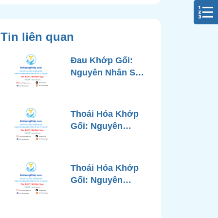
Tin liên quan
Đau Khớp Gối:
Nguyên Nhân Sâu
Xa, Chẩn Đoán
Chính Xác và
Phương Pháp
Thoái Hóa Khớp
Điều Trị Tiên Tiến
Gối: Nguyên
Từ Góc Nhìn Bác
Nhân, Triệu
Sĩ Xương Khớp
Chứng, Chẩn
Đoán và Các
Thoái Hóa Khớp
Phương Pháp
Gối: Nguyên
Điều Trị Chuẩn Y
Nhân, Chẩn Đoán
Khoa
Chính Xác và
Phương Pháp