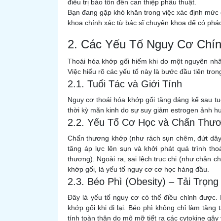
điều trị bảo tồn đến can thiệp phẫu thuật.
Bạn đang gặp khó khăn trong việc xác định mức 
khoa chính xác từ bác sĩ chuyên khoa để có phác
2. Các Yếu Tố Nguy Cơ Chí
Thoái hóa khớp gối hiếm khi do một nguyên nhâ
Việc hiểu rõ các yếu tố này là bước đầu tiên tr
2.1. Tuổi Tác và Giới Tính
Nguy cơ thoái hóa khớp gối tăng đáng kể sau tu
thời kỳ mãn kinh do sự suy giảm estrogen ảnh h
2.2. Yếu Tố Cơ Học và Chấn Thươ
Chấn thương khớp (như rách sụn chêm, đứt dây 
tăng áp lực lên sụn và khởi phát quá trình th
thương). Ngoài ra, sai lệch trục chi (như chân 
khớp gối, là yếu tố nguy cơ cơ học hàng đầu.
2.3. Béo Phì (Obesity) – Tải Trọn
Đây là yếu tố nguy cơ có thể điều chỉnh được.
khớp gối khi đi lại. Béo phì không chỉ làm tăng
tính toàn thân do mô mỡ tiết ra các cytokine gây 