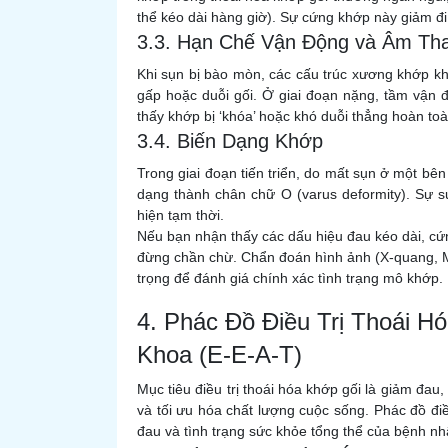
thể kéo dài hàng giờ). Sự cứng khớp này giảm đ
3.3. Hạn Chế Vận Động và Âm Th
Khi sụn bị bào mòn, các cấu trúc xương khớp khôn
gấp hoặc duỗi gối. Ở giai đoạn nặng, tầm vận 
thấy khớp bị ‘khóa’ hoặc khó duỗi thẳng hoàn toà
3.4. Biến Dạng Khớp
Trong giai đoạn tiến triển, do mất sụn ở một bên
dạng thành chân chữ O (varus deformity). Sự s
hiện tạm thời.
Nếu bạn nhận thấy các dấu hiệu đau kéo dài, cứn
đừng chần chừ. Chẩn đoán hình ảnh (X-quang, M
trọng để đánh giá chính xác tình trạng mô khớp.
4. Phác Đồ Điều Trị Thoái 
Khoa (E-E-A-T)
Mục tiêu điều trị thoái hóa khớp gối là giảm đau,
và tối ưu hóa chất lượng cuộc sống. Phác đồ đi
đau và tình trạng sức khỏe tổng thể của bệnh nh