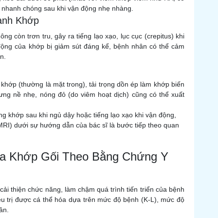
i nhanh chóng sau khi vận động nhẹ nhàng.
anh Khớp
g còn trơn tru, gây ra tiếng lạo xạo, lục cục (crepitus) khi
động của khớp bị giảm sút đáng kể, bệnh nhân có thể cảm
n.
 khớp (thường là mặt trong), tải trọng dồn ép làm khớp biến
ưng nề nhẹ, nóng đỏ (do viêm hoạt dịch) cũng có thể xuất
g khớp sau khi ngủ dậy hoặc tiếng lạo xạo khi vận động,
RI) dưới sự hướng dẫn của bác sĩ là bước tiếp theo quan
Hóa Khớp Gối Theo Bằng Chứng Y
 cải thiện chức năng, làm chậm quá trình tiến triển của bệnh
ều trị được cá thể hóa dựa trên mức độ bệnh (K-L), mức độ
ân.