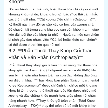
Khớp**
Đối với bệnh nhân trẻ tuổi, hoặc thoái hóa chỉ xảy ra ở một
khoang khớp (ví dụ, khoang trong), bác sĩ có thể cân nhắc
các thủ thuật như: **Cắt xương điều chỉnh (Osteotomy)**.
Kỹ thuật này thay đổi sự sắp xếp cơ học của xương chân
để chuyển tải trọng sang khu vực sụn còn khỏe mạnh, giúp
kéo dài tuổi thọ của khớp tự nhiên. Ngoài ra, nếu sụn chêm
bị rách gây đau nhức, việc **Cắt bỏ hoặc khâu sụn chêm**
có thể được thực hiện qua nội soi.
6.2. **Phẫu Thuật Thay Khớp Gối Toàn
Phần và Bán Phần (Arthroplasty)**
Phẫu thuật thay khớp gối là tiêu chuẩn vàng cho thoái hóa
khớp gối giai đoạn nặng (Kellgren-Lawrence độ III-IV) khi
sụn bị mất gần như hoàn toàn và cơn đau không đáp ứng
với điều trị khác. **Thay khớp bán phần (Unicompartmental
Knee Replacement)** được chỉ định khi chỉ có một khoang
khớp bị tổn thương; thủ thuật này bảo tồn được nhiều mô
xương và dây chằng khỏe mạnh hơn, giúp phục hồi chức
năng nhanh hơn. **Thay khớp gối toàn phần (Total Knee
Arthroplasty – TKA)** thay thế toàn bộ bề mặt khớp bị hư