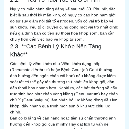
Nguy cơ mắc bệnh tăng đáng kể sau tuổi 50. Phụ nữ, đặc
biệt là sau thời kỳ mãn kinh, có nguy cơ cao hơn nam giới
do sự suy giảm nội tiết tố estrogen, vốn có vai trò bảo vệ
sụn khớp. Yếu tố di truyền cũng đóng một vai trò nhất định;
nếu gia đình bạn có tiền sử thoái hóa khớp sớm, bạn cần
chú ý hơn đến việc bảo vệ khớp từ sớm.
2.3. **Các Bệnh Lý Khớp Nền Tảng
Khác**
Các bệnh lý viêm khớp như Viêm khớp dạng thấp
(Rheumatoid Arthritis) hoặc Bệnh Gout (dù Gout thường
ảnh hưởng đến ngón chân cái hơn) nếu không được kiểm
soát tốt có thể gây tổn thương thứ phát lên khớp gối, dẫn
đến thoái hóa nhanh hơn. Ngoài ra, các bất thường về cấu
trúc sinh học như chân vòng kiềng (Genu Varum) hay chân
chữ X (Genu Valgum) làm phân bổ lực không đồng đều lên
khớp, đẩy nhanh quá trình mòn sụn ở khu vực chịu lực
chính.
Bạn có lo lắng về cân nặng hoặc tiền sử chấn thương ảnh
hưởng đến khớp gối của mình? Hãy đặt lịch tư vấn để