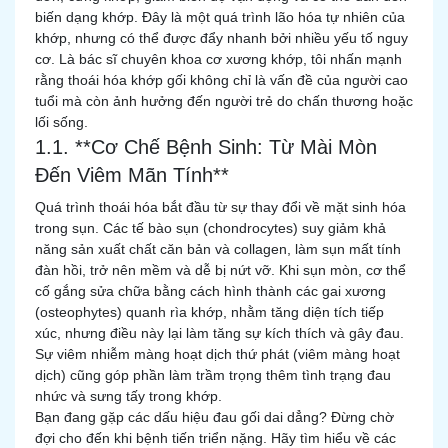
biến dạng khớp. Đây là một quá trình lão hóa tự nhiên của
khớp, nhưng có thể được đẩy nhanh bởi nhiều yếu tố nguy
cơ. Là bác sĩ chuyên khoa cơ xương khớp, tôi nhấn mạnh
rằng thoái hóa khớp gối không chỉ là vấn đề của người cao
tuổi mà còn ảnh hưởng đến người trẻ do chấn thương hoặc
lối sống.
1.1. **Cơ Chế Bệnh Sinh: Từ Mài Mòn
Đến Viêm Mãn Tính**
Quá trình thoái hóa bắt đầu từ sự thay đổi về mặt sinh hóa
trong sụn. Các tế bào sụn (chondrocytes) suy giảm khả
năng sản xuất chất căn bản và collagen, làm sụn mất tính
đàn hồi, trở nên mềm và dễ bị nứt vỡ. Khi sụn mòn, cơ thể
cố gắng sửa chữa bằng cách hình thành các gai xương
(osteophytes) quanh rìa khớp, nhằm tăng diện tích tiếp
xúc, nhưng điều này lại làm tăng sự kích thích và gây đau.
Sự viêm nhiễm màng hoạt dịch thứ phát (viêm màng hoạt
dịch) cũng góp phần làm trầm trọng thêm tình trạng đau
nhức và sưng tấy trong khớp.
Bạn đang gặp các dấu hiệu đau gối dai dẳng? Đừng chờ
đợi cho đến khi bệnh tiến triển nặng. Hãy tìm hiểu về các