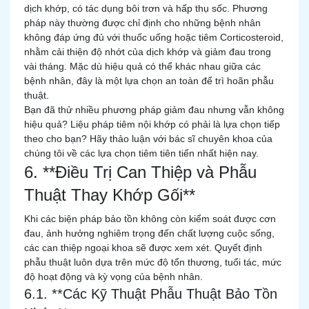
dịch khớp, có tác dụng bôi trơn và hấp thụ sốc. Phương
pháp này thường được chỉ định cho những bệnh nhân
không đáp ứng đủ với thuốc uống hoặc tiêm Corticosteroid,
nhằm cải thiện độ nhớt của dịch khớp và giảm đau trong
vài tháng. Mặc dù hiệu quả có thể khác nhau giữa các
bệnh nhân, đây là một lựa chọn an toàn để trì hoãn phẫu
thuật.
Bạn đã thử nhiều phương pháp giảm đau nhưng vẫn không
hiệu quả? Liệu pháp tiêm nội khớp có phải là lựa chọn tiếp
theo cho bạn? Hãy thảo luận với bác sĩ chuyên khoa của
chúng tôi về các lựa chọn tiêm tiên tiến nhất hiện nay.
6. **Điều Trị Can Thiệp và Phẫu
Thuật Thay Khớp Gối**
Khi các biện pháp bảo tồn không còn kiểm soát được cơn
đau, ảnh hưởng nghiêm trọng đến chất lượng cuộc sống,
các can thiệp ngoại khoa sẽ được xem xét. Quyết định
phẫu thuật luôn dựa trên mức độ tổn thương, tuổi tác, mức
độ hoạt động và kỳ vọng của bệnh nhân.
6.1. **Các Kỹ Thuật Phẫu Thuật Bảo Tồn