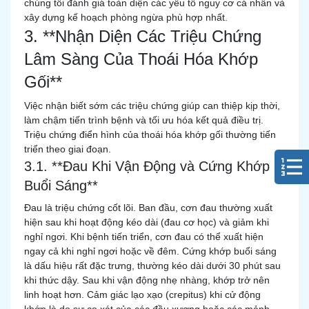
chúng tôi đánh giá toàn diện các yếu tố nguy cơ cá nhân và
xây dựng kế hoạch phòng ngừa phù hợp nhất.
3. **Nhận Diện Các Triệu Chứng
Lâm Sàng Của Thoái Hóa Khớp
Gối**
Việc nhận biết sớm các triệu chứng giúp can thiệp kịp thời,
làm chậm tiến trình bệnh và tối ưu hóa kết quả điều trị.
Triệu chứng điển hình của thoái hóa khớp gối thường tiến
triển theo giai đoạn.
3.1. **Đau Khi Vận Động và Cứng Khớp
Buổi Sáng**
Đau là triệu chứng cốt lõi. Ban đầu, cơn đau thường xuất
hiện sau khi hoạt động kéo dài (đau cơ học) và giảm khi
nghỉ ngơi. Khi bệnh tiến triển, cơn đau có thể xuất hiện
ngay cả khi nghỉ ngơi hoặc về đêm. Cứng khớp buổi sáng
là dấu hiệu rất đặc trưng, thường kéo dài dưới 30 phút sau
khi thức dậy. Sau khi vận động nhẹ nhàng, khớp trở nên
linh hoạt hơn. Cảm giác lạo xạo (crepitus) khi cử động