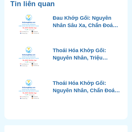
Tin liên quan
Đau Khớp Gối: Nguyên
Nhân Sâu Xa, Chẩn Đoán
Chính Xác và Phương
Pháp Điều Trị Tiên Tiến Từ
Góc Nhìn Bác Sĩ Xương
Thoái Hóa Khớp Gối:
Khớp
Nguyên Nhân, Triệu
Chứng, Chẩn Đoán và Các
Phương Pháp Điều Trị
Chuẩn Y Khoa
Thoái Hóa Khớp Gối:
Nguyên Nhân, Chẩn Đoán
Chính Xác và Phương
Pháp Điều Trị Bảo Tồn
Hiện Đại