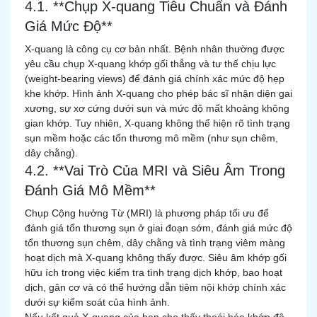
4.1. **Chụp X-quang Tiêu Chuẩn và Đánh
Giá Mức Độ**
X-quang là công cụ cơ bản nhất. Bệnh nhân thường được
yêu cầu chụp X-quang khớp gối thẳng và tư thế chịu lực
(weight-bearing views) để đánh giá chính xác mức độ hẹp
khe khớp. Hình ảnh X-quang cho phép bác sĩ nhận diện gai
xương, sự xơ cứng dưới sụn và mức độ mất khoảng không
gian khớp. Tuy nhiên, X-quang không thể hiện rõ tình trạng
sụn mềm hoặc các tổn thương mô mềm (như sụn chêm,
dây chằng).
4.2. **Vai Trò Của MRI và Siêu Âm Trong
Đánh Giá Mô Mềm**
Chụp Cộng hưởng Từ (MRI) là phương pháp tối ưu để
đánh giá tổn thương sụn ở giai đoạn sớm, đánh giá mức độ
tổn thương sụn chêm, dây chằng và tình trạng viêm màng
hoạt dịch mà X-quang không thấy được. Siêu âm khớp gối
hữu ích trong việc kiểm tra tình trạng dịch khớp, bao hoạt
dịch, gân cơ và có thể hướng dẫn tiêm nội khớp chính xác
dưới sự kiểm soát của hình ảnh.