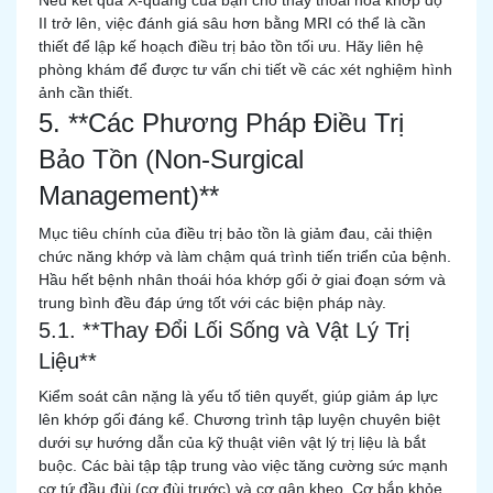
Nếu kết quả X-quang của bạn cho thấy thoái hóa khớp độ
II trở lên, việc đánh giá sâu hơn bằng MRI có thể là cần
thiết để lập kế hoạch điều trị bảo tồn tối ưu. Hãy liên hệ
phòng khám để được tư vấn chi tiết về các xét nghiệm hình
ảnh cần thiết.
5. **Các Phương Pháp Điều Trị
Bảo Tồn (Non-Surgical
Management)**
Mục tiêu chính của điều trị bảo tồn là giảm đau, cải thiện
chức năng khớp và làm chậm quá trình tiến triển của bệnh.
Hầu hết bệnh nhân thoái hóa khớp gối ở giai đoạn sớm và
trung bình đều đáp ứng tốt với các biện pháp này.
5.1. **Thay Đổi Lối Sống và Vật Lý Trị
Liệu**
Kiểm soát cân nặng là yếu tố tiên quyết, giúp giảm áp lực
lên khớp gối đáng kể. Chương trình tập luyện chuyên biệt
dưới sự hướng dẫn của kỹ thuật viên vật lý trị liệu là bắt
buộc. Các bài tập tập trung vào việc tăng cường sức mạnh
cơ tứ đầu đùi (cơ đùi trước) và cơ gân kheo. Cơ bắp khỏe