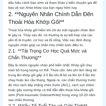
dấu hiệu cảnh báo sớm và tham khảo ý kiến chuyên gia để
bảo vệ sức khỏe khớp của bạn ngay hôm nay.
2. **Nguyên Nhân Chính Dẫn Đến
Thoái Hóa Khớp Gối**
Thoái hóa khớp gối hiếm khi chỉ do một nguyên nhân đơn
lẻ gây ra. Thay vào đó, nó thường là sự kết hợp của các
yếu tố di truyền, cơ học và lối sống. Việc xác định đúng
nguyên nhân giúp cá nhân hóa chiến lược điều trị.
2.1. **Tải Trọng Cơ Học Quá Mức và
Chấn Thương**
Đây là nhóm nguyên nhân phổ biến nhất. Khớp gối chịu
toàn bộ trọng lượng cơ thể. Thừa cân, béo phì làm tăng tải
trọng lên khớp gối gấp 3-5 lần khi đi bộ và lên tới 8 lần khi
chạy hoặc leo cầu thang. Ngoài ra, các chấn thương trước
đó như rách dây chằng chéo trước (ACL), rách sụn chêm
hoặc gãy xương khớp có thể dẫn đến thoái hóa khớp gối
sớm (Post-traumatic Osteoarthritis) trong vòng 10-20 năm
sau chấn thương.
2.2. **Yếu Tố Tuổi Tác và Giới Tính**