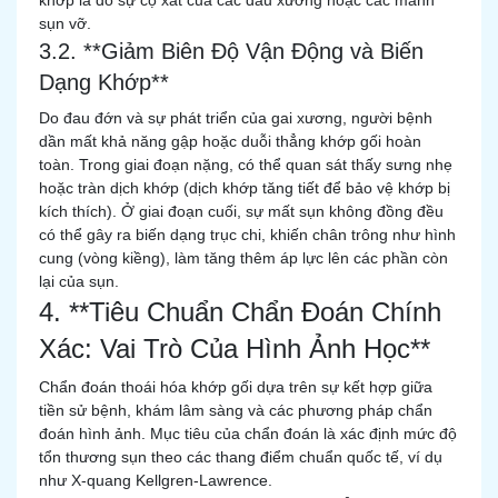
khớp là do sự cọ xát của các đầu xương hoặc các mảnh
sụn vỡ.
3.2. **Giảm Biên Độ Vận Động và Biến
Dạng Khớp**
Do đau đớn và sự phát triển của gai xương, người bệnh
dần mất khả năng gập hoặc duỗi thẳng khớp gối hoàn
toàn. Trong giai đoạn nặng, có thể quan sát thấy sưng nhẹ
hoặc tràn dịch khớp (dịch khớp tăng tiết để bảo vệ khớp bị
kích thích). Ở giai đoạn cuối, sự mất sụn không đồng đều
có thể gây ra biến dạng trục chi, khiến chân trông như hình
cung (vòng kiềng), làm tăng thêm áp lực lên các phần còn
lại của sụn.
4. **Tiêu Chuẩn Chẩn Đoán Chính
Xác: Vai Trò Của Hình Ảnh Học**
Chẩn đoán thoái hóa khớp gối dựa trên sự kết hợp giữa
tiền sử bệnh, khám lâm sàng và các phương pháp chẩn
đoán hình ảnh. Mục tiêu của chẩn đoán là xác định mức độ
tổn thương sụn theo các thang điểm chuẩn quốc tế, ví dụ
như X-quang Kellgren-Lawrence.