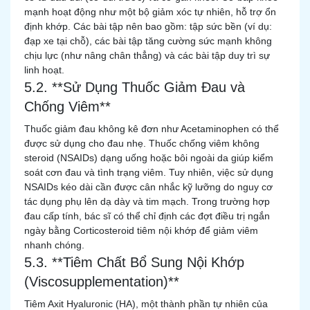
mạnh hoạt động như một bộ giảm xóc tự nhiên, hỗ trợ ổn
định khớp. Các bài tập nên bao gồm: tập sức bền (ví dụ:
đạp xe tại chỗ), các bài tập tăng cường sức mạnh không
chịu lực (như nâng chân thẳng) và các bài tập duy trì sự
linh hoạt.
5.2. **Sử Dụng Thuốc Giảm Đau và
Chống Viêm**
Thuốc giảm đau không kê đơn như Acetaminophen có thể
được sử dụng cho đau nhẹ. Thuốc chống viêm không
steroid (NSAIDs) dạng uống hoặc bôi ngoài da giúp kiểm
soát cơn đau và tình trạng viêm. Tuy nhiên, việc sử dụng
NSAIDs kéo dài cần được cân nhắc kỹ lưỡng do nguy cơ
tác dụng phụ lên dạ dày và tim mạch. Trong trường hợp
đau cấp tính, bác sĩ có thể chỉ định các đợt điều trị ngắn
ngày bằng Corticosteroid tiêm nội khớp để giảm viêm
nhanh chóng.
5.3. **Tiêm Chất Bổ Sung Nội Khớp
(Viscosupplementation)**
Tiêm Axit Hyaluronic (HA), một thành phần tự nhiên của