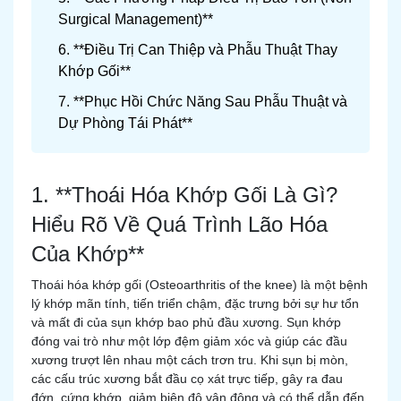
Surgical Management)**
6. **Điều Trị Can Thiệp và Phẫu Thuật Thay
Khớp Gối**
7. **Phục Hồi Chức Năng Sau Phẫu Thuật và
Dự Phòng Tái Phát**
1. **Thoái Hóa Khớp Gối Là Gì?
Hiểu Rõ Về Quá Trình Lão Hóa
Của Khớp**
Thoái hóa khớp gối (Osteoarthritis of the knee) là một bệnh
lý khớp mãn tính, tiến triển chậm, đặc trưng bởi sự hư tổn
và mất đi của sụn khớp bao phủ đầu xương. Sụn khớp
đóng vai trò như một lớp đệm giảm xóc và giúp các đầu
xương trượt lên nhau một cách trơn tru. Khi sụn bị mòn,
các cấu trúc xương bắt đầu cọ xát trực tiếp, gây ra đau
đớn, cứng khớp, giảm biên độ vận động và có thể dẫn đến