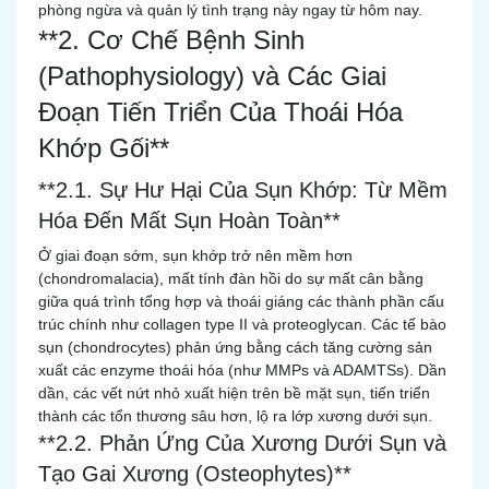
phòng ngừa và quản lý tình trạng này ngay từ hôm nay.
**2. Cơ Chế Bệnh Sinh
(Pathophysiology) và Các Giai
Đoạn Tiến Triển Của Thoái Hóa
Khớp Gối**
**2.1. Sự Hư Hại Của Sụn Khớp: Từ Mềm
Hóa Đến Mất Sụn Hoàn Toàn**
Ở giai đoạn sớm, sụn khớp trở nên mềm hơn
(chondromalacia), mất tính đàn hồi do sự mất cân bằng
giữa quá trình tổng hợp và thoái giáng các thành phần cấu
trúc chính như collagen type II và proteoglycan. Các tế bào
sụn (chondrocytes) phản ứng bằng cách tăng cường sản
xuất các enzyme thoái hóa (như MMPs và ADAMTSs). Dần
dần, các vết nứt nhỏ xuất hiện trên bề mặt sụn, tiến triển
thành các tổn thương sâu hơn, lộ ra lớp xương dưới sụn.
**2.2. Phản Ứng Của Xương Dưới Sụn và
Tạo Gai Xương (Osteophytes)**