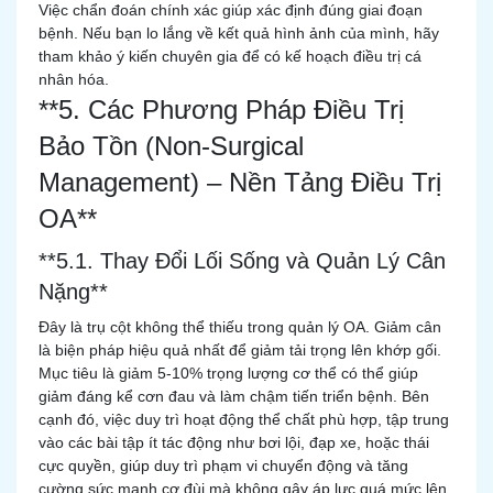
Việc chẩn đoán chính xác giúp xác định đúng giai đoạn
bệnh. Nếu bạn lo lắng về kết quả hình ảnh của mình, hãy
tham khảo ý kiến chuyên gia để có kế hoạch điều trị cá
nhân hóa.
**5. Các Phương Pháp Điều Trị
Bảo Tồn (Non-Surgical
Management) – Nền Tảng Điều Trị
OA**
**5.1. Thay Đổi Lối Sống và Quản Lý Cân
Nặng**
Đây là trụ cột không thể thiếu trong quản lý OA. Giảm cân
là biện pháp hiệu quả nhất để giảm tải trọng lên khớp gối.
Mục tiêu là giảm 5-10% trọng lượng cơ thể có thể giúp
giảm đáng kể cơn đau và làm chậm tiến triển bệnh. Bên
cạnh đó, việc duy trì hoạt động thể chất phù hợp, tập trung
vào các bài tập ít tác động như bơi lội, đạp xe, hoặc thái
cực quyền, giúp duy trì phạm vi chuyển động và tăng
cường sức mạnh cơ đùi mà không gây áp lực quá mức lên