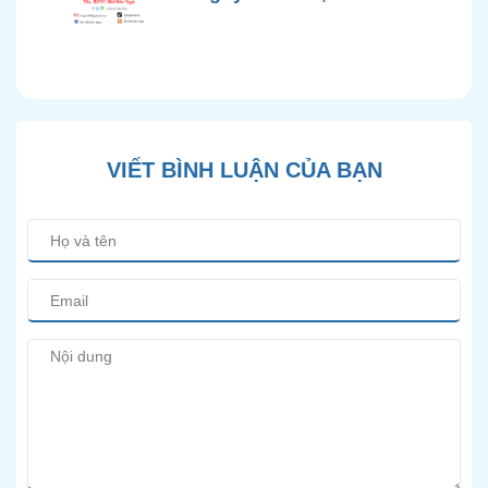
Chính Xác và Phương
Pháp Điều Trị Bảo Tồn
Hiện Đại
VIẾT BÌNH LUẬN CỦA BẠN