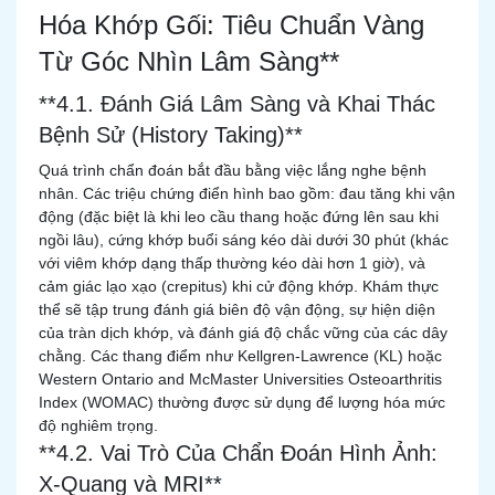
Hóa Khớp Gối: Tiêu Chuẩn Vàng
Từ Góc Nhìn Lâm Sàng**
**4.1. Đánh Giá Lâm Sàng và Khai Thác
Bệnh Sử (History Taking)**
Quá trình chẩn đoán bắt đầu bằng việc lắng nghe bệnh
nhân. Các triệu chứng điển hình bao gồm: đau tăng khi vận
động (đặc biệt là khi leo cầu thang hoặc đứng lên sau khi
ngồi lâu), cứng khớp buổi sáng kéo dài dưới 30 phút (khác
với viêm khớp dạng thấp thường kéo dài hơn 1 giờ), và
cảm giác lạo xạo (crepitus) khi cử động khớp. Khám thực
thể sẽ tập trung đánh giá biên độ vận động, sự hiện diện
của tràn dịch khớp, và đánh giá độ chắc vững của các dây
chằng. Các thang điểm như Kellgren-Lawrence (KL) hoặc
Western Ontario and McMaster Universities Osteoarthritis
Index (WOMAC) thường được sử dụng để lượng hóa mức
độ nghiêm trọng.
**4.2. Vai Trò Của Chẩn Đoán Hình Ảnh:
X-Quang và MRI**