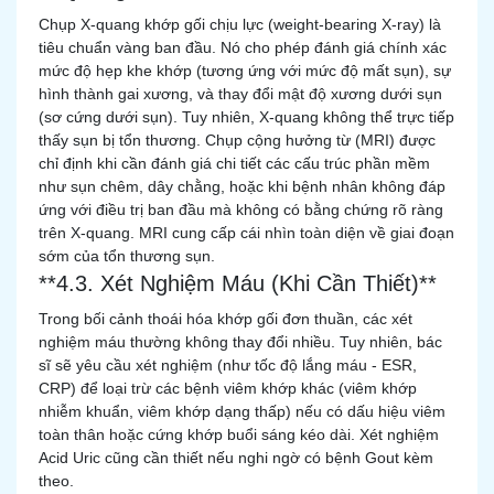
Chụp X-quang khớp gối chịu lực (weight-bearing X-ray) là
tiêu chuẩn vàng ban đầu. Nó cho phép đánh giá chính xác
mức độ hẹp khe khớp (tương ứng với mức độ mất sụn), sự
hình thành gai xương, và thay đổi mật độ xương dưới sụn
(sơ cứng dưới sụn). Tuy nhiên, X-quang không thể trực tiếp
thấy sụn bị tổn thương. Chụp cộng hưởng từ (MRI) được
chỉ định khi cần đánh giá chi tiết các cấu trúc phần mềm
như sụn chêm, dây chằng, hoặc khi bệnh nhân không đáp
ứng với điều trị ban đầu mà không có bằng chứng rõ ràng
trên X-quang. MRI cung cấp cái nhìn toàn diện về giai đoạn
sớm của tổn thương sụn.
**4.3. Xét Nghiệm Máu (Khi Cần Thiết)**
Trong bối cảnh thoái hóa khớp gối đơn thuần, các xét
nghiệm máu thường không thay đổi nhiều. Tuy nhiên, bác
sĩ sẽ yêu cầu xét nghiệm (như tốc độ lắng máu - ESR,
CRP) để loại trừ các bệnh viêm khớp khác (viêm khớp
nhiễm khuẩn, viêm khớp dạng thấp) nếu có dấu hiệu viêm
toàn thân hoặc cứng khớp buổi sáng kéo dài. Xét nghiệm
Acid Uric cũng cần thiết nếu nghi ngờ có bệnh Gout kèm
theo.