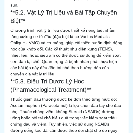
sụn.
**5.2. Vật Lý Trị Liệu và Bài Tập Chuyên
Biệt**
Chương trình vật lý trị liệu được thiết kế riêng biệt nhằm
tăng cường cơ tứ đầu (đặc biệt là cơ Vastus Medialis
Oblique - VMO) và cơ mông, giúp cải thiện sự ổn định động
học của khớp gối. Các kỹ thuật như điện xung (TENS),
nhiệt liệu, hoặc siêu âm có thể được sử dụng để kiểm soát
cơn đau tại chỗ. Quan trọng là bệnh nhân phải thực hiện
các bài tập này đều đặn tại nhà theo hướng dẫn của
chuyên gia vật lý trị liệu.
**5.3. Điều Trị Dược Lý Học
(Pharmacological Treatment)**
Thuốc giảm đau thường được kê đơn theo từng mức độ:
Acetaminophen (Paracetamol) là lựa chọn đầu tay cho đau
nhẹ. Thuốc chống viêm không Steroid (NSAIDs) đường
uống hoặc bôi tại chỗ hiệu quả trong việc kiểm soát triệu
chứng đau và viêm. Tuy nhiên, việc sử dụng NSAIDs
đường uống kéo dài cần được theo dõi chặt chẽ do nguy