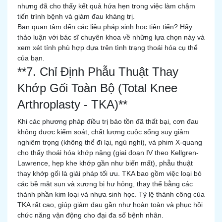
nhưng đã cho thấy kết quả hứa hẹn trong việc làm chậm
tiến trình bệnh và giảm đau kháng trị.
Bạn quan tâm đến các liệu pháp sinh học tiên tiến? Hãy
thảo luận với bác sĩ chuyên khoa về những lựa chọn này và
xem xét tính phù hợp dựa trên tình trạng thoái hóa cụ thể
của bạn.
**7. Chỉ Định Phẫu Thuật Thay
Khớp Gối Toàn Bộ (Total Knee
Arthroplasty - TKA)**
Khi các phương pháp điều trị bảo tồn đã thất bại, cơn đau
không được kiểm soát, chất lượng cuộc sống suy giảm
nghiêm trọng (không thể đi lại, ngủ nghỉ), và phim X-quang
cho thấy thoái hóa khớp nặng (giai đoạn IV theo Kellgren-
Lawrence, hẹp khe khớp gần như biến mất), phẫu thuật
thay khớp gối là giải pháp tối ưu. TKA bao gồm việc loại bỏ
các bề mặt sụn và xương bị hư hỏng, thay thế bằng các
thành phần kim loại và nhựa sinh học. Tỷ lệ thành công của
TKA rất cao, giúp giảm đau gần như hoàn toàn và phục hồi
chức năng vận động cho đại đa số bệnh nhân.