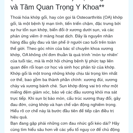
và Tầm Quan Trọng Y Khoa**
Thoái hóa khớp gối, hay còn gọi là Osteoarthritis (OA) khớp
gối, là một bệnh lý mạn tính, tiến triển chậm, đặc trưng bởi
sự hư tổn sụn khớp, biến đổi ở xương dưới sụn, và các
phản ứng viêm ở màng hoạt dịch. Đây là nguyên nhân
hàng đầu gây đau và tàn phế ở người cao tuổi trên toàn
thế giới. Theo góc nhìn của bác sĩ chuyên khoa xương
khớp, OA không chỉ đơn thuần là quá trình 'mòn tự nhiên'
của tuổi tác, mà là một hội chứng bệnh lý phức tạp liên
quan đến rối loạn cơ học và sinh học phân tử của khớp.
Khớp gối là một trong những khớp chịu tải trọng lớn nhất
cơ thể, bao gồm ba thành phần chính: xương đùi, xương
chày và xương bánh chè. Sụn khớp đóng vai trò như một
miếng đệm giảm xóc, bảo vệ các đầu xương khỏi ma sát
trực tiếp. Khi sụn bị bào mòn, cấu trúc xương thay đổi, gây
đau đớn, cứng khớp và hạn chế vận động nghiêm trọng.
Hiểu rõ cơ chế này là bước đầu tiên để tiếp cận điều trị
hiệu quả.
Bạn đang gặp phải những cơn đau nhức gối kéo dài? Hãy
cùng tìm hiểu sâu hơn về các yếu tố nguy cơ để chủ động