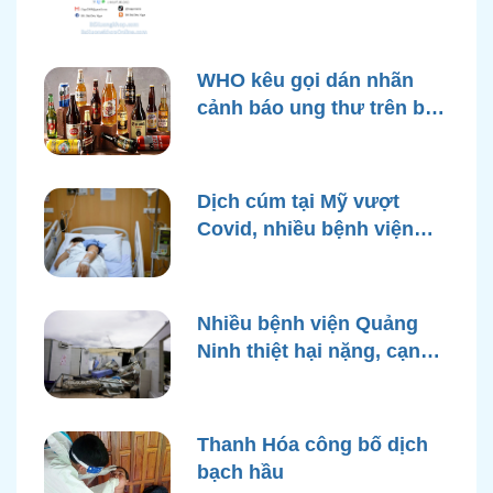
WHO kêu gọi dán nhãn
cảnh báo ung thư trên bao
bì rượu
Dịch cúm tại Mỹ vượt
Covid, nhiều bệnh viện
quá tải
Nhiều bệnh viện Quảng
Ninh thiệt hại nặng, cạn
điện nước sau bão Yagi
Thanh Hóa công bố dịch
bạch hầu