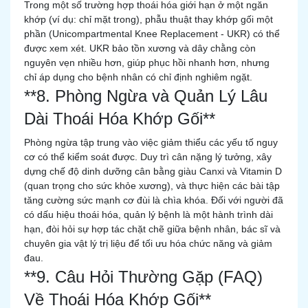
Trong một số trường hợp thoái hóa giới hạn ở một ngăn
khớp (ví dụ: chỉ mặt trong), phẫu thuật thay khớp gối một
phần (Unicompartmental Knee Replacement - UKR) có thể
được xem xét. UKR bảo tồn xương và dây chằng còn
nguyên vẹn nhiều hơn, giúp phục hồi nhanh hơn, nhưng
chỉ áp dụng cho bệnh nhân có chỉ định nghiêm ngặt.
**8. Phòng Ngừa và Quản Lý Lâu
Dài Thoái Hóa Khớp Gối**
Phòng ngừa tập trung vào việc giảm thiểu các yếu tố nguy
cơ có thể kiểm soát được. Duy trì cân nặng lý tưởng, xây
dựng chế độ dinh dưỡng cân bằng giàu Canxi và Vitamin D
(quan trọng cho sức khỏe xương), và thực hiện các bài tập
tăng cường sức mạnh cơ đùi là chìa khóa. Đối với người đã
có dấu hiệu thoái hóa, quản lý bệnh là một hành trình dài
hạn, đòi hỏi sự hợp tác chặt chẽ giữa bệnh nhân, bác sĩ và
chuyên gia vật lý trị liệu để tối ưu hóa chức năng và giảm
đau.
**9. Câu Hỏi Thường Gặp (FAQ)
Về Thoái Hóa Khớp Gối**