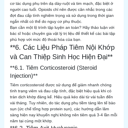
cơ tác dụng phụ trên dạ dày-ruột và tim mạch, đặc biệt ở
người cao tuổi. Opioids chỉ nên được cân nhắc trong các
đợt đau cấp tính nghiêm trọng và sử dụng trong thời gian
ngắn nhất có thể do nguy cơ phụ thuộc.
Bạn cần một lộ trình tập luyện an toàn? Hãy thảo luận với
bác sĩ hoặc chuyên gia vật lý trị liệu để thiết kế các bài tập
phù hợp với mức độ thoái hóa của bạn.
**6. Các Liệu Pháp Tiêm Nội Khớp
và Can Thiệp Sinh Học Hiện Đại**
**6.1. Tiêm Corticosteroid (Steroid
Injection)**
Tiêm corticosteroid được sử dụng để giảm nhanh chóng
tình trạng viêm và đau cấp tính, đặc biệt hiệu quả khi có
tràn dịch khớp đáng kể. Hiệu quả kéo dài từ vài tuần đến
vài tháng. Tuy nhiên, do tác dụng phụ tiềm tàng lên tế bào
sụn (ức chế tổng hợp protein sụn), các hướng dẫn lâm
sàng hiện nay khuyến nghị không nên tiêm quá 3-4 lần mỗi
năm tại cùng một khớp.