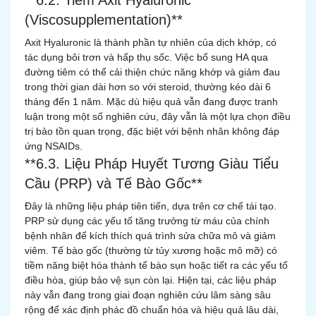
**6.2. Tiêm Axit Hyaluronic
(Viscosupplementation)**
Axit Hyaluronic là thành phần tự nhiên của dịch khớp, có
tác dụng bôi trơn và hấp thụ sốc. Việc bổ sung HA qua
đường tiêm có thể cải thiện chức năng khớp và giảm đau
trong thời gian dài hơn so với steroid, thường kéo dài 6
tháng đến 1 năm. Mặc dù hiệu quả vẫn đang được tranh
luận trong một số nghiên cứu, đây vẫn là một lựa chọn điều
trị bảo tồn quan trọng, đặc biệt với bệnh nhân không đáp
ứng NSAIDs.
**6.3. Liệu Pháp Huyết Tương Giàu Tiểu
Cầu (PRP) và Tế Bào Gốc**
Đây là những liệu pháp tiên tiến, dựa trên cơ chế tái tạo.
PRP sử dụng các yếu tố tăng trưởng từ máu của chính
bệnh nhân để kích thích quá trình sửa chữa mô và giảm
viêm. Tế bào gốc (thường từ tủy xương hoặc mô mỡ) có
tiềm năng biệt hóa thành tế bào sụn hoặc tiết ra các yếu tố
điều hòa, giúp bảo vệ sụn còn lại. Hiện tại, các liệu pháp
này vẫn đang trong giai đoạn nghiên cứu lâm sàng sâu
rộng để xác định phác đồ chuẩn hóa và hiệu quả lâu dài,