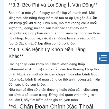
**3.3. Béo Phì và Lối Sống Ít Vận Động**
Béo phì là một yếu tố nguy cơ độc lập và mạnh mẽ. Mỗi
kilogram cân nặng tăng thêm sẽ tạo ra áp lực gấp 3-4 lần
lên khớp gối khi đi bộ. Hơn nữa, mô mỡ không chỉ là khối
lượng thụ động; nó còn sản xuất các chất gây viêm
(adipokines) góp phần vào quá trình viêm hệ thống và thoái
hóa khớp. Ngược lại, việc ít vận động làm suy yếu cơ đùi
(cơ tứ đầu), mất đi lớp đệm cơ hỗ trợ khớp.
**3.4. Các Bệnh Lý Khớp Nền Tảng
Khác**
Các bệnh lý viêm khớp như Viêm khớp dạng thấp
(Rheumatoid Arthritis) có thể dẫn đến tổn thương khớp thứ
phát. Ngoài ra, một số rối loạn chuyển hóa như bệnh Gout
(gút) hoặc bệnh lý về máu cũng có thể ảnh hưởng gián tiếp
đến sức khỏe sụn khớp.
Nếu bạn có tiền sử chấn thương hoặc thừa cân, việc sàng
lọc sớm là rất quan trọng. Đừng chủ quan với những cơn
đau âm ỉ, hãy tìm kiếm đánh giá chuyên môn.
**4. Chẩn Đoán Chính Xác Thoái