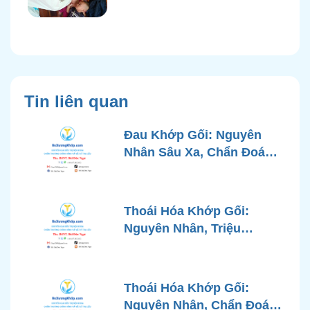
Tin liên quan
Đau Khớp Gối: Nguyên
Nhân Sâu Xa, Chẩn Đoán
Chính Xác và Phương
Pháp Điều Trị Tiên Tiến Từ
Góc Nhìn Bác Sĩ Xương
Thoái Hóa Khớp Gối:
Khớp
Nguyên Nhân, Triệu
Chứng, Chẩn Đoán và Các
Phương Pháp Điều Trị
Chuẩn Y Khoa
Thoái Hóa Khớp Gối:
Nguyên Nhân, Chẩn Đoán