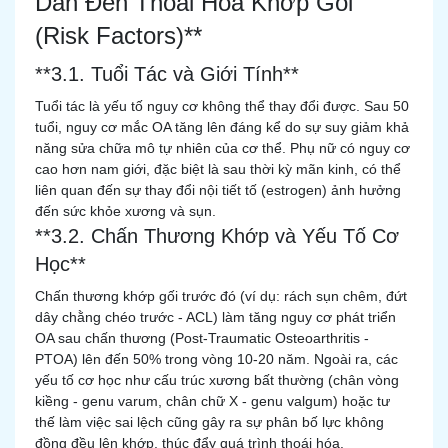
Dẫn Đến Thoái Hóa Khớp Gối
(Risk Factors)**
**3.1. Tuổi Tác và Giới Tính**
Tuổi tác là yếu tố nguy cơ không thể thay đổi được. Sau 50
tuổi, nguy cơ mắc OA tăng lên đáng kể do sự suy giảm khả
năng sửa chữa mô tự nhiên của cơ thể. Phụ nữ có nguy cơ
cao hơn nam giới, đặc biệt là sau thời kỳ mãn kinh, có thể
liên quan đến sự thay đổi nội tiết tố (estrogen) ảnh hưởng
đến sức khỏe xương và sụn.
**3.2. Chấn Thương Khớp và Yếu Tố Cơ
Học**
Chấn thương khớp gối trước đó (ví dụ: rách sụn chêm, đứt
dây chằng chéo trước - ACL) làm tăng nguy cơ phát triển
OA sau chấn thương (Post-Traumatic Osteoarthritis -
PTOA) lên đến 50% trong vòng 10-20 năm. Ngoài ra, các
yếu tố cơ học như cấu trúc xương bất thường (chân vòng
kiềng - genu varum, chân chữ X - genu valgum) hoặc tư
thế làm việc sai lệch cũng gây ra sự phân bố lực không
đồng đều lên khớp, thúc đẩy quá trình thoái hóa.