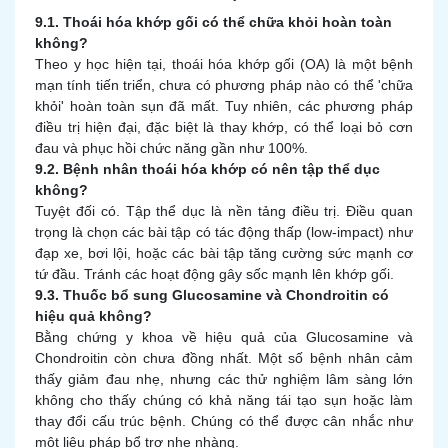
9.1. Thoái hóa khớp gối có thể chữa khỏi hoàn toàn
không?
Theo y học hiện tại, thoái hóa khớp gối (OA) là một bệnh
mạn tính tiến triển, chưa có phương pháp nào có thể 'chữa
khỏi' hoàn toàn sụn đã mất. Tuy nhiên, các phương pháp
điều trị hiện đại, đặc biệt là thay khớp, có thể loại bỏ cơn
đau và phục hồi chức năng gần như 100%.
9.2. Bệnh nhân thoái hóa khớp có nên tập thể dục
không?
Tuyệt đối có. Tập thể dục là nền tảng điều trị. Điều quan
trọng là chọn các bài tập có tác động thấp (low-impact) như
đạp xe, bơi lội, hoặc các bài tập tăng cường sức mạnh cơ
tứ đầu. Tránh các hoạt động gây sốc mạnh lên khớp gối.
9.3. Thuốc bổ sung Glucosamine và Chondroitin có
hiệu quả không?
Bằng chứng y khoa về hiệu quả của Glucosamine và
Chondroitin còn chưa đồng nhất. Một số bệnh nhân cảm
thấy giảm đau nhẹ, nhưng các thử nghiệm lâm sàng lớn
không cho thấy chúng có khả năng tái tạo sụn hoặc làm
thay đổi cấu trúc bệnh. Chúng có thể được cân nhắc như
một liệu pháp bổ trợ nhẹ nhàng.