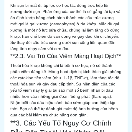
Khi sụn bị mất đi, áp lực cơ học tác động trực tiếp lên
xương dưới sụn. Phản ứng của cơ thể là cố gắng tái tạo và
ổn định khớp bằng cách hình thành các cấu trúc xương
mới gọi là gai xương (osteophytes) ở rìa khớp. Mặc dù gai
xương là một nỗ lực sửa chữa, chúng lại làm tăng độ cứng
khớp, hạn chế biên độ vận động và gây đau khi di chuyển.
Sự thay đổi cấu trúc xương dưới sụn cũng liên quan đến
tăng tính nhạy cảm với cơn đau.
**2.3. Vai Trò Của Viêm Màng Hoạt Dịch**
Thoái hóa khớp không chỉ là bệnh cơ học; nó có thành
phần viêm đáng kể. Màng hoạt dịch bị kích thích giải phóng
các cytokine tiền viêm (như IL-1β, TNF-α), làm tăng tốc độ
thoái hóa sụn và gây đau cấp tính. Sự hiện diện của các
yếu tố viêm này lý giải tại sao một số bệnh nhân bị đau
nhiều hơn vào những giai đoạn 'bùng phát' (flare-ups).
Nhận biết các dấu hiệu cảnh báo sớm giúp can thiệp kịp
thời. Bạn có thể tự đánh giá mức độ ảnh hưởng của bệnh
qua các bài kiểm tra chức năng đơn giản.
**3. Các Yếu Tố Nguy Cơ Chính