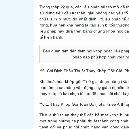
Trong thập kỷ qua, các liệu pháp tái tạo mô đã t
sử dụng tiểu cầu tự thân, giải phóng các yếu t
chữa sụn ở mức độ nhất định. **Liệu pháp tế 
rộng, hứa hẹn khả năng tái tạo sụn bị tổn thương.
liệu pháp này dựa trên bằng chứng khoa học đã
tế hiện hành.
Bạn quan tâm đến tiêm nội khớp hoặc liệu pháp 
pháp nào phù hợp nhất với tình
**6. Chỉ Định Phẫu Thuật Thay Khớp Gối: Giải P
Khi thoái hóa khớp gối đã ở giai đoạn nặng (K
bảo tồn, chức năng vận động suy giảm nghiêm t
thay khớp là lựa chọn tối ưu để phục hồi chất lư
**6.1. Thay Khớp Gối Toàn Bộ (Total Knee Arthro
TKA là thủ thuật thay thế các bề mặt khớp bị h
một trong những ca phẫu thuật thành công nhất
tuyệt đối và phục hồi chức năng vận động đáng