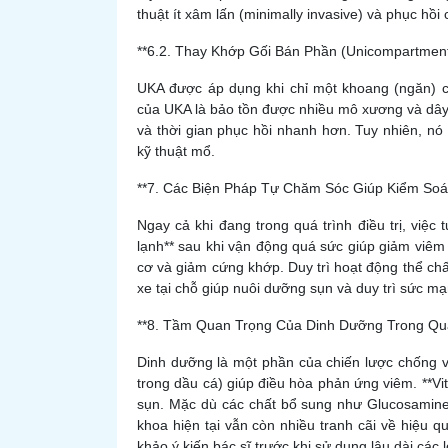
thuật ít xâm lấn (minimally invasive) và phục hồ
**6.2. Thay Khớp Gối Bán Phần (Unicompartmen
UKA được áp dụng khi chỉ một khoang (ngăn) củ
của UKA là bảo tồn được nhiều mô xương và dây 
và thời gian phục hồi nhanh hơn. Tuy nhiên, nó
kỹ thuật mổ.
**7. Các Biện Pháp Tự Chăm Sóc Giúp Kiểm So
Ngay cả khi đang trong quá trình điều trị, việc
lạnh** sau khi vận động quá sức giúp giảm viêm
cơ và giảm cứng khớp. Duy trì hoạt động thể chấ
xe tại chỗ giúp nuôi dưỡng sụn và duy trì sức m
**8. Tầm Quan Trọng Của Dinh Dưỡng Trong Qu
Dinh dưỡng là một phần của chiến lược chống v
trong dầu cá) giúp điều hòa phản ứng viêm. **Vi
sụn. Mặc dù các chất bổ sung như Glucosamine 
khoa hiện tại vẫn còn nhiều tranh cãi về hiệu 
khảo ý kiến bác sĩ trước khi sử dụng lâu dài các