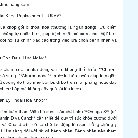
i chức năng sớm.
tal Knee Replacement – UKA)**
a khớp gối bị thoái hóa (thường là ngăn trong). Ưu điểm
chằng tự nhiên hơn, giúp bệnh nhân có cảm giác 'thật' hơn
 đòi hỏi sự chính xác cao trong việc lựa chọn bệnh nhân và
át Cơn Đau Hàng Ngày**
 tự chăm sóc tại nhà đóng vai trò không thể thiếu. **Chườm
 và sưng. **Chườm nóng** trước khi tập luyện giúp làm giãn
t cường độ thấp như bơi lội, đi bộ trên mặt phẳng hoặc đạp
ạnh cơ bắp mà không gây quá tải lên khớp.
ản Lý Thoái Hóa Khớp**
iêm toàn thân. Việc bổ sung các chất như **Omega-3** (có
tamin D và Canxi** cần thiết để duy trì sức khỏe xương dưới
và Chondroitin có cơ chế tác động lên sụn, bằng chứng y
quả lâm sàng đối với tất cả bệnh nhân. Bệnh nhân nên tham
 loại thực phẩm chức năng này.