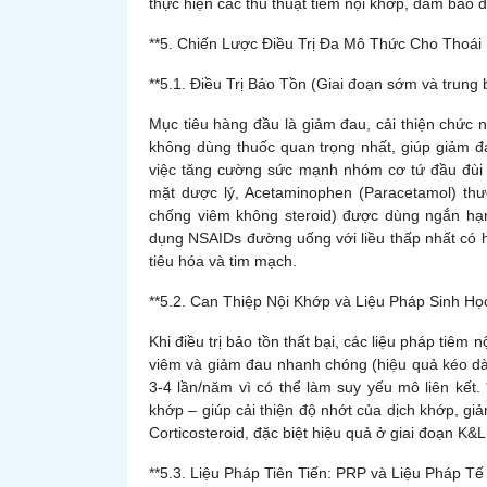
thực hiện các thủ thuật tiêm nội khớp, đảm bảo đ
**5. Chiến Lược Điều Trị Đa Mô Thức Cho Thoái
**5.1. Điều Trị Bảo Tồn (Giai đoạn sớm và trung 
Mục tiêu hàng đầu là giảm đau, cải thiện chức n
không dùng thuốc quan trọng nhất, giúp giảm đáng
việc tăng cường sức mạnh nhóm cơ tứ đầu đùi (
mặt dược lý, Acetaminophen (Paracetamol) th
chống viêm không steroid) được dùng ngắn hạn
dụng NSAIDs đường uống với liều thấp nhất có h
tiêu hóa và tim mạch.
**5.2. Can Thiệp Nội Khớp và Liệu Pháp Sinh Họ
Khi điều trị bảo tồn thất bại, các liệu pháp tiêm 
viêm và giảm đau nhanh chóng (hiệu quả kéo dài
3-4 lần/năm vì có thể làm suy yếu mô liên kết. *
khớp – giúp cải thiện độ nhớt của dịch khớp, giả
Corticosteroid, đặc biệt hiệu quả ở giai đoạn K&L
**5.3. Liệu Pháp Tiên Tiến: PRP và Liệu Pháp Tế