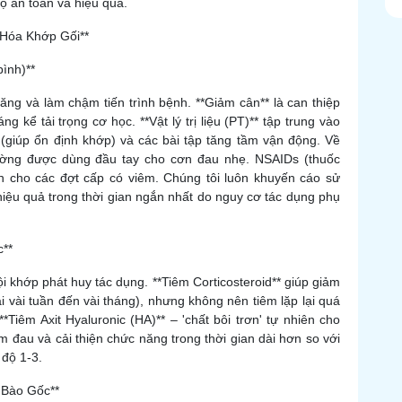
ộ an toàn và hiệu quả.
 Hóa Khớp Gối**
bình)**
ăng và làm chậm tiến trình bệnh. **Giảm cân** là can thiệp
 kể tải trọng cơ học. **Vật lý trị liệu (PT)** tập trung vào
giúp ổn định khớp) và các bài tập tăng tầm vận động. Về
ường được dùng đầu tay cho cơn đau nhẹ. NSAIDs (thuốc
 cho các đợt cấp có viêm. Chúng tôi luôn khuyến cáo sử
iệu quả trong thời gian ngắn nhất do nguy cơ tác dụng phụ
c**
nội khớp phát huy tác dụng. **Tiêm Corticosteroid** giúp giảm
 vài tuần đến vài tháng), nhưng không nên tiêm lặp lại quá
*Tiêm Axit Hyaluronic (HA)** – 'chất bôi trơn' tự nhiên cho
m đau và cải thiện chức năng trong thời gian dài hơn so với
 độ 1-3.
 Bào Gốc**