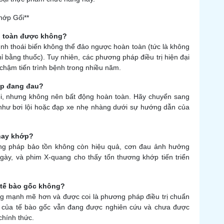
hớp Gối**
àn toàn được không?
trình thoái biến không thể đảo ngược hoàn toàn (tức là không
ỉ bằng thuốc). Tuy nhiên, các phương pháp điều trị hiện đại
 chậm tiến trình bệnh trong nhiều năm.
hớp đang đau?
ói, nhưng không nên bất động hoàn toàn. Hãy chuyển sang
) như bơi lội hoặc đạp xe nhẹ nhàng dưới sự hướng dẫn của
thay khớp?
ương pháp bảo tồn không còn hiệu quả, cơn đau ảnh hưởng
gày, và phim X-quang cho thấy tổn thương khớp tiến triển
m tế bào gốc không?
àng mạnh mẽ hơn và được coi là phương pháp điều trị chuẩn
ài của tế bào gốc vẫn đang được nghiên cứu và chưa được
chính thức.