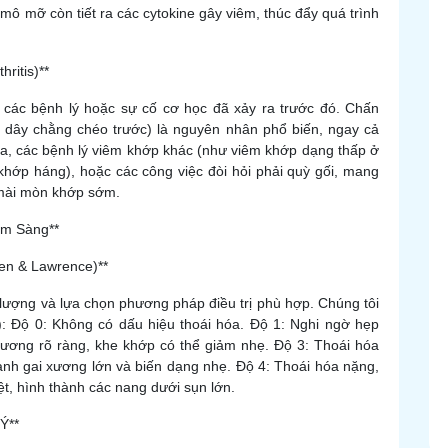
 mô mỡ còn tiết ra các cytokine gây viêm, thúc đẩy quá trình
ritis)**
 các bệnh lý hoặc sự cố cơ học đã xảy ra trước đó. Chấn
 dây chằng chéo trước) là nguyên nhân phổ biến, ngay cả
ra, các bệnh lý viêm khớp khác (như viêm khớp dạng thấp ở
 khớp háng), hoặc các công việc đòi hỏi phải quỳ gối, mang
ự mài mòn khớp sớm.
âm Sàng**
en & Lawrence)**
 lượng và lựa chọn phương pháp điều trị phù hợp. Chúng tôi
: Độ 0: Không có dấu hiệu thoái hóa. Độ 1: Nghi ngờ hẹp
xương rõ ràng, khe khớp có thể giảm nhẹ. Độ 3: Thoái hóa
hành gai xương lớn và biến dạng nhẹ. Độ 4: Thoái hóa nặng,
t, hình thành các nang dưới sụn lớn.
Ý**