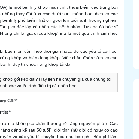
 OA) là một bệnh lý khớp mạn tính, thoái biến, đặc trưng bởi
eo những thay đổi ở xương dưới sụn, màng hoạt dịch và các
g bệnh lý phổ biến nhất ở người lớn tuổi, ảnh hưởng nghiêm
động và độc lập cá nhân của bệnh nhân. Từ góc độ bác sĩ
hông chỉ là 'già đi của khớp' mà là một quá trình sinh học
.
ị bào mòn dần theo thời gian hoặc do các yếu tố cơ học,
 cứng khớp và biến dạng khớp. Việc chẩn đoán sớm và can
h bệnh, duy trì chức năng khớp tối đa.
 khớp gối kéo dài? Hãy liên hệ chuyên gia của chúng tôi
nh xác và lộ trình điều trị cá nhân hóa.
ớp Gối**
tis)**
y ra mà không có chấn thương rõ ràng (nguyên phát). Các
tăng đáng kể sau 50 tuổi), giới tính (nữ giới có nguy cơ cao
truyền và các yếu tố chuyển hóa như béo phì. Béo phì làm