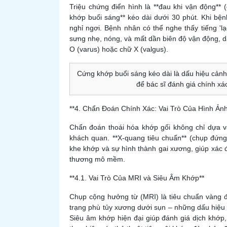
Triệu chứng điển hình là **đau khi vận động** 
khớp buổi sáng** kéo dài dưới 30 phút. Khi bệnh
nghỉ ngơi. Bệnh nhân có thể nghe thấy tiếng 'lạ
sưng nhẹ, nóng, và mất dần biên độ vận động, 
O (varus) hoặc chữ X (valgus).
Cứng khớp buổi sáng kéo dài là dấu hiệu cảnh
để bác sĩ đánh giá chính x
**4. Chẩn Đoán Chính Xác: Vai Trò Của Hình Ảnh
Chẩn đoán thoái hóa khớp gối không chỉ dựa 
khách quan. **X-quang tiêu chuẩn** (chụp đứng
khe khớp và sự hình thành gai xương, giúp xác 
thương mô mềm.
**4.1. Vai Trò Của MRI và Siêu Âm Khớp**
Chụp cộng hưởng từ (MRI) là tiêu chuẩn vàng đ
trạng phù tủy xương dưới sụn – những dấu hiệu
Siêu âm khớp hiện đại giúp đánh giá dịch khớp,