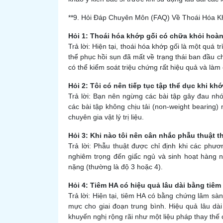
**9. Hỏi Đáp Chuyên Môn (FAQ) Về Thoái Hóa K
Hỏi 1: Thoái hóa khớp gối có chữa khỏi ho
Trả lời: Hiện tại, thoái hóa khớp gối là một quá 
thể phục hồi sụn đã mất về trạng thái ban đầu ch
có thể kiểm soát triệu chứng rất hiệu quả và làm
Hỏi 2: Tôi có nên tiếp tục tập thể dục khi k
Trả lời: Bạn nên ngừng các bài tập gây đau nh
các bài tập không chịu tải (non-weight bearing
chuyên gia vật lý trị liệu.
Hỏi 3: Khi nào tôi nên cân nhắc phẫu thuật 
Trả lời: Phẫu thuật được chỉ định khi các ph
nghiêm trọng đến giấc ngủ và sinh hoạt hàng n
nặng (thường là độ 3 hoặc 4).
Hỏi 4: Tiêm HA có hiệu quả lâu dài bằng tiê
Trả lời: Hiện tại, tiêm HA có bằng chứng lâm s
mực cho giai đoạn trung bình. Hiệu quả lâu d
khuyến nghị rộng rãi như một liệu pháp thay thế 