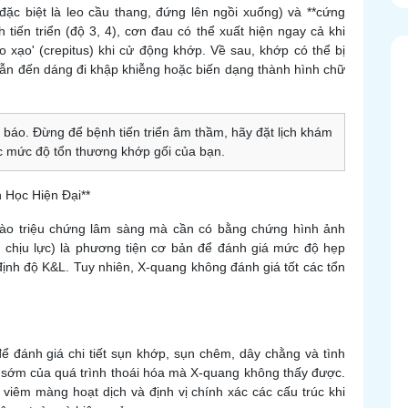
(đặc biệt là leo cầu thang, đứng lên ngồi xuống) và **cứng
 tiến triển (độ 3, 4), cơn đau có thể xuất hiện ngay cả khi
o xạo' (crepitus) khi cử động khớp. Về sau, khớp có thể bị
dẫn đến dáng đi khập khiễng hoặc biến dạng thành hình chữ
 báo. Đừng để bệnh tiến triển âm thầm, hãy đặt lịch khám
ác mức độ tổn thương khớp gối của bạn.
 Học Hiện Đại**
vào triệu chứng lâm sàng mà cần có bằng chứng hình ảnh
 chịu lực) là phương tiện cơ bản để đánh giá mức độ hẹp
định độ K&L. Tuy nhiên, X-quang không đánh giá tốt các tổn
ể đánh giá chi tiết sụn khớp, sụn chêm, dây chằng và tình
 sớm của quá trình thoái hóa mà X-quang không thấy được.
 viêm màng hoạt dịch và định vị chính xác các cấu trúc khi