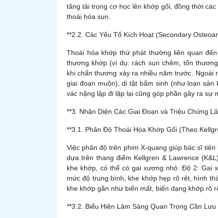
tăng tải trọng cơ học lên khớp gối, đồng thời các
thoái hóa sụn.
**2.2. Các Yếu Tố Kích Hoạt (Secondary Osteoarth
Thoái hóa khớp thứ phát thường liên quan đến
thương khớp (ví dụ: rách sụn chêm, tổn thương
khi chấn thương xảy ra nhiều năm trước. Ngoài 
giai đoạn muộn), dị tật bẩm sinh (như loạn sản
vác nặng lặp đi lặp lại cũng góp phần gây ra s
**3. Nhận Diện Các Giai Đoạn và Triệu Chứng L
**3.1. Phân Độ Thoái Hóa Khớp Gối (Theo Kellgr
Việc phân độ trên phim X-quang giúp bác sĩ tiên
dựa trên thang điểm Kellgren & Lawrence (K&L)
khe khớp, có thể có gai xương nhỏ. Độ 2: Gai 
mức độ trung bình, khe khớp hẹp rõ rệt, hình t
khe khớp gần như biến mất, biến dạng khớp rõ rệ
**3.2. Biểu Hiện Lâm Sàng Quan Trọng Cần Lưu 