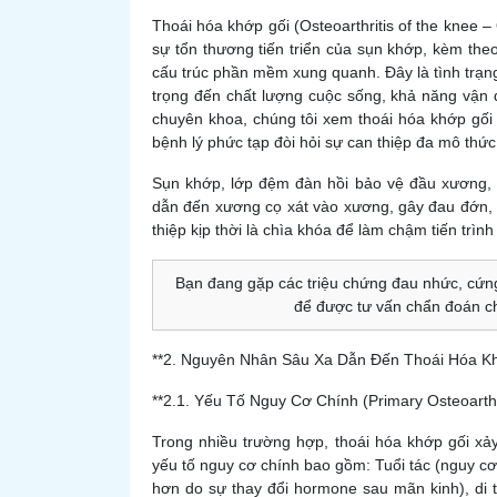
Thoái hóa khớp gối (Osteoarthritis of the knee –
sự tổn thương tiến triển của sụn khớp, kèm th
cấu trúc phần mềm xung quanh. Đây là tình trạn
trọng đến chất lượng cuộc sống, khả năng vận 
chuyên khoa, chúng tôi xem thoái hóa khớp gối k
bệnh lý phức tạp đòi hỏi sự can thiệp đa mô thức
Sụn khớp, lớp đệm đàn hồi bảo vệ đầu xương, b
dẫn đến xương cọ xát vào xương, gây đau đớn,
thiệp kịp thời là chìa khóa để làm chậm tiến trìn
Bạn đang gặp các triệu chứng đau nhức, cứng
để được tư vấn chẩn đoán chí
**2. Nguyên Nhân Sâu Xa Dẫn Đến Thoái Hóa Kh
**2.1. Yếu Tố Nguy Cơ Chính (Primary Osteoarthri
Trong nhiều trường hợp, thoái hóa khớp gối xả
yếu tố nguy cơ chính bao gồm: Tuổi tác (nguy cơ 
hơn do sự thay đổi hormone sau mãn kinh), di 