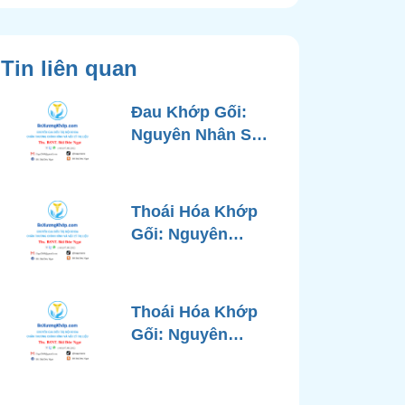
Tin liên quan
Đau Khớp Gối:
Nguyên Nhân Sâu
Xa, Chẩn Đoán
Chính Xác và
Phương Pháp
Thoái Hóa Khớp
Điều Trị Tiên Tiến
Gối: Nguyên
Từ Góc Nhìn Bác
Nhân, Triệu
Sĩ Xương Khớp
Chứng, Chẩn
Đoán và Các
Thoái Hóa Khớp
Phương Pháp
Gối: Nguyên
Điều Trị Chuẩn Y
Nhân, Chẩn Đoán
Khoa
Chính Xác và
Phương Pháp