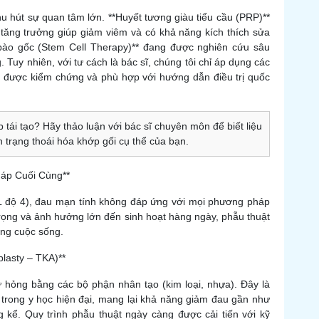
hu hút sự quan tâm lớn. **Huyết tương giàu tiểu cầu (PRP)**
ố tăng trưởng giúp giảm viêm và có khả năng kích thích sửa
bào gốc (Stem Cell Therapy)** đang được nghiên cứu sâu
 Tuy nhiên, với tư cách là bác sĩ, chúng tôi chỉ áp dụng các
 được kiểm chứng và phù hợp với hướng dẫn điều trị quốc
tái tạo? Hãy thảo luận với bác sĩ chuyên môn để biết liệu
 trạng thoái hóa khớp gối cụ thể của bạn.
háp Cuối Cùng**
&L độ 4), đau mạn tính không đáp ứng với mọi phương pháp
rọng và ảnh hưởng lớn đến sinh hoạt hàng ngày, phẫu thuật
ợng cuộc sống.
plasty – TKA)**
ư hỏng bằng các bộ phận nhân tạo (kim loại, nhựa). Đây là
 trong y học hiện đại, mang lại khả năng giảm đau gần như
 kể. Quy trình phẫu thuật ngày càng được cải tiến với kỹ