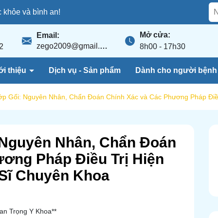
khỏe và bình an!
Mở cửa:
Email:
zego2009@gmail.com
2
8h00 - 17h30
ới thiệu
Dịch vụ - Sản phẩm
Dành cho người bện
ớp Gối: Nguyên Nhân, Chẩn Đoán Chính Xác và Các Phương Pháp Điều
 Nguyên Nhân, Chẩn Đoán
ơng Pháp Điều Trị Hiện
 Sĩ Chuyên Khoa
an Trọng Y Khoa**