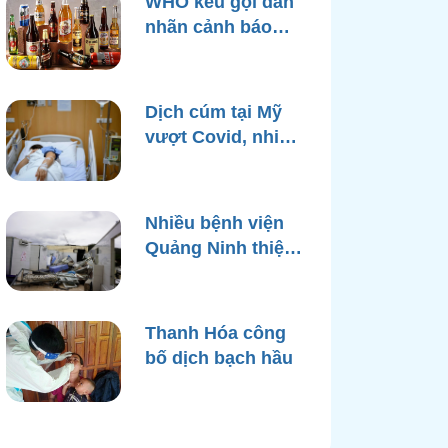
WHO kêu gọi dán
nhãn cảnh báo
ung thư trên bao
bì rượu
Dịch cúm tại Mỹ
vượt Covid, nhiều
bệnh viện quá tải
Nhiều bệnh viện
Quảng Ninh thiệt
hại nặng, cạn điện
nước sau bão
Yagi
Thanh Hóa công
bố dịch bạch hầu