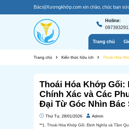
BácsỹXươngkhớp.com xin chào, chúc bạn sức 
Holine:
097393291
Trang chủ
Gi
Trang chủ
Kiến thức hữu ích
Thoái Hóa Kh
Thoái Hóa Khớp Gối:
Chính Xác và Các Phư
Đại Từ Góc Nhìn Bác
Thứ Tư, 28/01/2026
Admin
**1. Thoái Hóa Khớp Gối: Định Nghĩa và Tầm Qu