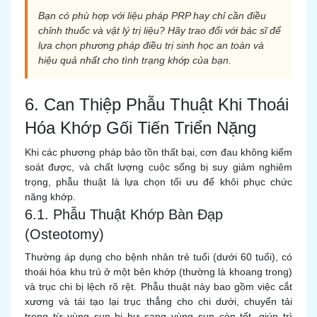
Bạn có phù hợp với liệu pháp PRP hay chỉ cần điều
chỉnh thuốc và vật lý trị liệu? Hãy trao đổi với bác sĩ để
lựa chọn phương pháp điều trị sinh học an toàn và
hiệu quả nhất cho tình trạng khớp của bạn.
6. Can Thiệp Phẫu Thuật Khi Thoái
Hóa Khớp Gối Tiến Triển Nặng
Khi các phương pháp bảo tồn thất bại, cơn đau không kiểm
soát được, và chất lượng cuộc sống bị suy giảm nghiêm
trọng, phẫu thuật là lựa chọn tối ưu để khôi phục chức
năng khớp.
6.1. Phẫu Thuật Khớp Bàn Đạp
(Osteotomy)
Thường áp dụng cho bệnh nhân trẻ tuổi (dưới 60 tuổi), có
thoái hóa khu trú ở một bên khớp (thường là khoang trong)
và trục chi bị lệch rõ rệt. Phẫu thuật này bao gồm việc cắt
xương và tái tạo lại trục thẳng cho chi dưới, chuyển tải
trọng từ vùng sụn bị hư sang vùng sụn còn tốt, giúp trì