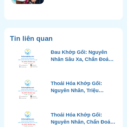
Tin liên quan
Đau Khớp Gối: Nguyên
Nhân Sâu Xa, Chẩn Đoán
Chính Xác và Phương
Pháp Điều Trị Tiên Tiến Từ
Góc Nhìn Bác Sĩ Xương
Thoái Hóa Khớp Gối:
Khớp
Nguyên Nhân, Triệu
Chứng, Chẩn Đoán và Các
Phương Pháp Điều Trị
Chuẩn Y Khoa
Thoái Hóa Khớp Gối:
Nguyên Nhân, Chẩn Đoán