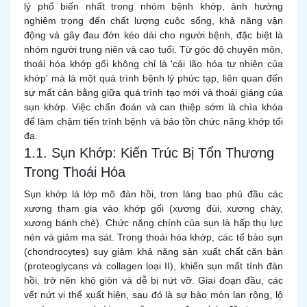
lý phổ biến nhất trong nhóm bệnh khớp, ảnh hưởng
nghiêm trọng đến chất lượng cuộc sống, khả năng vận
động và gây đau đớn kéo dài cho người bệnh, đặc biệt là
nhóm người trung niên và cao tuổi. Từ góc độ chuyên môn,
thoái hóa khớp gối không chỉ là 'cái lão hóa tự nhiên của
khớp' mà là một quá trình bệnh lý phức tạp, liên quan đến
sự mất cân bằng giữa quá trình tạo mới và thoái giáng của
sụn khớp. Việc chẩn đoán và can thiệp sớm là chìa khóa
để làm chậm tiến trình bệnh và bảo tồn chức năng khớp tối
đa.
1.1. Sụn Khớp: Kiến Trúc Bị Tổn Thương
Trong Thoái Hóa
Sụn khớp là lớp mô đàn hồi, trơn láng bao phủ đầu các
xương tham gia vào khớp gối (xương đùi, xương chày,
xương bánh chè). Chức năng chính của sụn là hấp thụ lực
nén và giảm ma sát. Trong thoái hóa khớp, các tế bào sụn
(chondrocytes) suy giảm khả năng sản xuất chất căn bản
(proteoglycans và collagen loại II), khiến sụn mất tính đàn
hồi, trở nên khô giòn và dễ bị nứt vỡ. Giai đoạn đầu, các
vết nứt vi thể xuất hiện, sau đó là sự bào mòn lan rộng, lộ