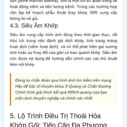
sụn (bone marrow edema), vốn là một chỉ số quan trọng về
hoạt động viêm và tiên lượng bệnh. Trong các trường hợp
cần lập kế hoạch phẫu thuật thay khớp, MRI cung cấp
thông tin vô giá.
4.3. Siêu Âm Khớp
Siêu âm cung cấp hình ảnh động theo thời gian thực, rất
hữu ích trong việc đánh giá dịch khớp, tình trạng màng
hoạt dịch (viêm hoạt dịch), và có thể phát hiện gai xương
nhỏ hoặc sự thay đổi của gân cơ bao quanh khớp. Siêu âm
còn được sử dụng để hướng dẫn chính xác các thủ thuật
tiêm nội khớp.
Đừng tự chẩn đoán qua hình ảnh tìm kiếm trên mạng.
Hãy để bác sĩ chuyên khoa X-Quang và Chấn thương
Chỉnh hình giải thích kết quả MRI/X-quang của bạn
một cách chuyên nghiệp và chính xác nhất.
5. Lộ Trình Điều Trị Thoái Hóa
Khớp Gối: Tiếp Cận Đa Phương