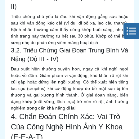
II)
Triệu chứng chủ yếu là đau khi vận động gắng sức hoặc
sau khi vận động kéo dài (ví dụ: đi bộ xa, leo cầu thang).
Bệnh nhân thường cảm thấy cứng khớp buổi sáng, nhưng
tình trạng này thường tự hết sau 30 phút. Khớp có thể hơi
sưng nhẹ do phản ứng viêm màng hoạt dịch.
3.2. Triệu Chứng Giai Đoạn Trung Bình Và
Nặng (Độ III - IV)
Đau xuất hiện thường xuyên hơn, ngay cả khi nghỉ ngơi
hoặc về đêm. Giảm phạm vi vận động, khó khăn rõ rệt khi
cúi gập hoặc đứng lên ngồi xuống. Có thể xuất hiện tiếng
lục cục (crepitus) khi cử động khớp do bề mặt sụn bị tổn
thương và gai xương hình thành. Ở giai đoạn nặng, biến
dạng khớp (mất vững, lệch trục) trở nên rõ rệt, ảnh hưởng
nghiêm trọng đến khả năng đi lại.
4. Chẩn Đoán Chính Xác: Vai Trò
Của Công Nghệ Hình Ảnh Y Khoa
(E-E-A-T)