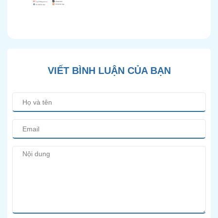
Chính Xác và Phương
Pháp Điều Trị Bảo Tồn
Hiện Đại
VIẾT BÌNH LUẬN CỦA BẠN