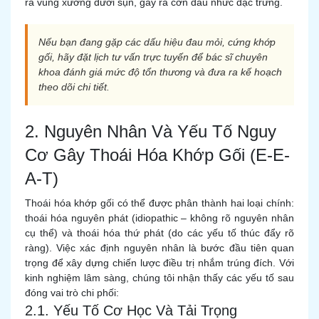
ra vùng xương dưới sụn, gây ra cơn đau nhức đặc trưng.
Nếu bạn đang gặp các dấu hiệu đau mỏi, cứng khớp
gối, hãy đặt lịch tư vấn trực tuyến để bác sĩ chuyên
khoa đánh giá mức độ tổn thương và đưa ra kế hoạch
theo dõi chi tiết.
2. Nguyên Nhân Và Yếu Tố Nguy
Cơ Gây Thoái Hóa Khớp Gối (E-E-
A-T)
Thoái hóa khớp gối có thể được phân thành hai loại chính:
thoái hóa nguyên phát (idiopathic – không rõ nguyên nhân
cụ thể) và thoái hóa thứ phát (do các yếu tố thúc đẩy rõ
ràng). Việc xác định nguyên nhân là bước đầu tiên quan
trọng để xây dựng chiến lược điều trị nhắm trúng đích. Với
kinh nghiệm lâm sàng, chúng tôi nhận thấy các yếu tố sau
đóng vai trò chi phối:
2.1. Yếu Tố Cơ Học Và Tải Trọng