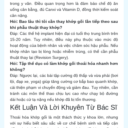
trong y văn. Điều quan trọng hơn là đảm bảo chế độ ăn
uống cân bằng, đủ Canxi và Vitamin D, đồng thời kiểm soát
cân nặng.
Hỏi: Bao lâu thì tôi cần thay khớp gối lần tiếp theo sau
khi phẫu thuật thay khớp?
Đáp: Các thế hệ implant hiện đại có tuổi thọ trung bình trên
15-20 năm. Tuy nhiên, điều này phụ thuộc vào mức độ
hoạt động của bệnh nhân và việc chăm sóc hậu phẫu. Nếu
khớp nhân tạo bị lỏng hoặc nhiễm trùng, có thể cần phẫu
thuật thay lại (Revision Surgery).
Hỏi: Tập thể dục có làm khớp gối thoái hóa nhanh hơn
không?
Đáp: Ngược lại, các bài tập cường độ thấp và vừa phải (bơi
lội, đạp xe, yoga) giúp tăng cường cơ bắp bao quanh khớp,
cải thiện phạm vi chuyển động và giảm đau. Tuy nhiên, cần
tránh các môn thể thao chịu lực cao như chạy bộ đường
dài hoặc cử tạ nặng nếu khớp đã bị tổn thương.
Kết Luận Và Lời Khuyên Từ Bác Sĩ
Thoái hóa khớp gối là một thách thức y khoa lớn, nhưng
với sự hiểu biết sâu sắc về cơ chế bệnh sinh và tiếp cận