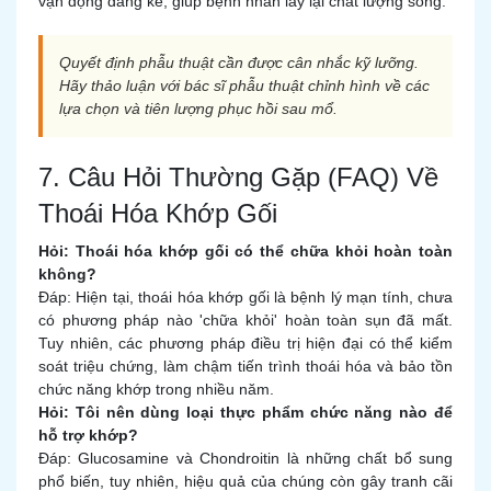
vận động đáng kể, giúp bệnh nhân lấy lại chất lượng sống.
Quyết định phẫu thuật cần được cân nhắc kỹ lưỡng.
Hãy thảo luận với bác sĩ phẫu thuật chỉnh hình về các
lựa chọn và tiên lượng phục hồi sau mổ.
7. Câu Hỏi Thường Gặp (FAQ) Về
Thoái Hóa Khớp Gối
Hỏi: Thoái hóa khớp gối có thể chữa khỏi hoàn toàn
không?
Đáp: Hiện tại, thoái hóa khớp gối là bệnh lý mạn tính, chưa
có phương pháp nào 'chữa khỏi' hoàn toàn sụn đã mất.
Tuy nhiên, các phương pháp điều trị hiện đại có thể kiểm
soát triệu chứng, làm chậm tiến trình thoái hóa và bảo tồn
chức năng khớp trong nhiều năm.
Hỏi: Tôi nên dùng loại thực phẩm chức năng nào để
hỗ trợ khớp?
Đáp: Glucosamine và Chondroitin là những chất bổ sung
phổ biến, tuy nhiên, hiệu quả của chúng còn gây tranh cãi