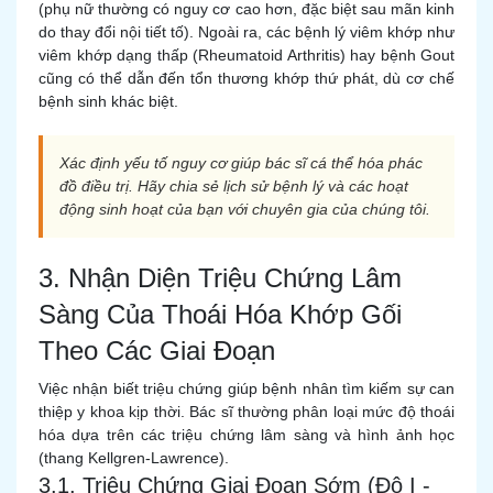
(phụ nữ thường có nguy cơ cao hơn, đặc biệt sau mãn kinh
do thay đổi nội tiết tố). Ngoài ra, các bệnh lý viêm khớp như
viêm khớp dạng thấp (Rheumatoid Arthritis) hay bệnh Gout
cũng có thể dẫn đến tổn thương khớp thứ phát, dù cơ chế
bệnh sinh khác biệt.
Xác định yếu tố nguy cơ giúp bác sĩ cá thể hóa phác
đồ điều trị. Hãy chia sẻ lịch sử bệnh lý và các hoạt
động sinh hoạt của bạn với chuyên gia của chúng tôi.
3. Nhận Diện Triệu Chứng Lâm
Sàng Của Thoái Hóa Khớp Gối
Theo Các Giai Đoạn
Việc nhận biết triệu chứng giúp bệnh nhân tìm kiếm sự can
thiệp y khoa kịp thời. Bác sĩ thường phân loại mức độ thoái
hóa dựa trên các triệu chứng lâm sàng và hình ảnh học
(thang Kellgren-Lawrence).
3.1. Triệu Chứng Giai Đoạn Sớm (Độ I -