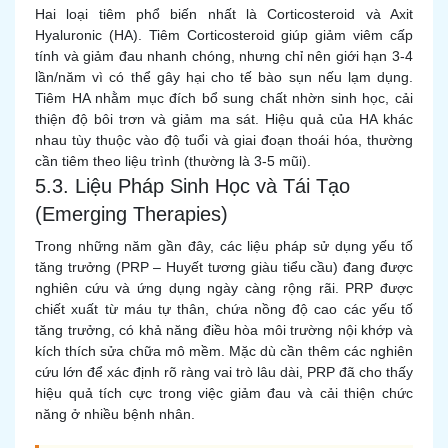
Hai loại tiêm phổ biến nhất là Corticosteroid và Axit
Hyaluronic (HA). Tiêm Corticosteroid giúp giảm viêm cấp
tính và giảm đau nhanh chóng, nhưng chỉ nên giới hạn 3-4
lần/năm vì có thể gây hại cho tế bào sụn nếu lạm dụng.
Tiêm HA nhằm mục đích bổ sung chất nhờn sinh học, cải
thiện độ bôi trơn và giảm ma sát. Hiệu quả của HA khác
nhau tùy thuộc vào độ tuổi và giai đoạn thoái hóa, thường
cần tiêm theo liệu trình (thường là 3-5 mũi).
5.3. Liệu Pháp Sinh Học và Tái Tạo
(Emerging Therapies)
Trong những năm gần đây, các liệu pháp sử dụng yếu tố
tăng trưởng (PRP – Huyết tương giàu tiểu cầu) đang được
nghiên cứu và ứng dụng ngày càng rộng rãi. PRP được
chiết xuất từ máu tự thân, chứa nồng độ cao các yếu tố
tăng trưởng, có khả năng điều hòa môi trường nội khớp và
kích thích sửa chữa mô mềm. Mặc dù cần thêm các nghiên
cứu lớn để xác định rõ ràng vai trò lâu dài, PRP đã cho thấy
hiệu quả tích cực trong việc giảm đau và cải thiện chức
năng ở nhiều bệnh nhân.