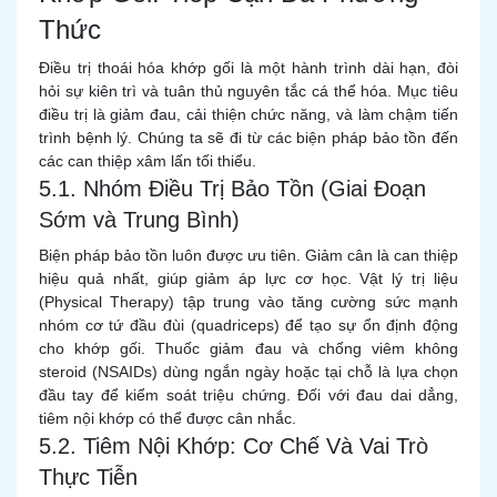
Thức
Điều trị thoái hóa khớp gối là một hành trình dài hạn, đòi
hỏi sự kiên trì và tuân thủ nguyên tắc cá thể hóa. Mục tiêu
điều trị là giảm đau, cải thiện chức năng, và làm chậm tiến
trình bệnh lý. Chúng ta sẽ đi từ các biện pháp bảo tồn đến
các can thiệp xâm lấn tối thiểu.
5.1. Nhóm Điều Trị Bảo Tồn (Giai Đoạn
Sớm và Trung Bình)
Biện pháp bảo tồn luôn được ưu tiên. Giảm cân là can thiệp
hiệu quả nhất, giúp giảm áp lực cơ học. Vật lý trị liệu
(Physical Therapy) tập trung vào tăng cường sức mạnh
nhóm cơ tứ đầu đùi (quadriceps) để tạo sự ổn định động
cho khớp gối. Thuốc giảm đau và chống viêm không
steroid (NSAIDs) dùng ngắn ngày hoặc tại chỗ là lựa chọn
đầu tay để kiểm soát triệu chứng. Đối với đau dai dẳng,
tiêm nội khớp có thể được cân nhắc.
5.2. Tiêm Nội Khớp: Cơ Chế Và Vai Trò
Thực Tiễn