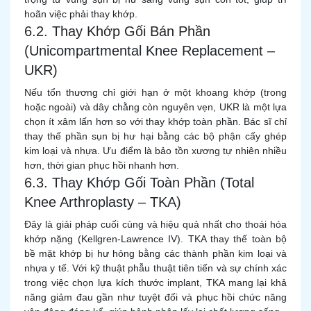
hoãn việc phải thay khớp.
6.2. Thay Khớp Gối Bán Phần
(Unicompartmental Knee Replacement –
UKR)
Nếu tổn thương chỉ giới hạn ở một khoang khớp (trong
hoặc ngoài) và dây chằng còn nguyên vẹn, UKR là một lựa
chọn ít xâm lấn hơn so với thay khớp toàn phần. Bác sĩ chỉ
thay thế phần sụn bị hư hại bằng các bộ phận cấy ghép
kim loại và nhựa. Ưu điểm là bảo tồn xương tự nhiên nhiều
hơn, thời gian phục hồi nhanh hơn.
6.3. Thay Khớp Gối Toàn Phần (Total
Knee Arthroplasty – TKA)
Đây là giải pháp cuối cùng và hiệu quả nhất cho thoái hóa
khớp nặng (Kellgren-Lawrence IV). TKA thay thế toàn bộ
bề mặt khớp bị hư hỏng bằng các thành phần kim loại và
nhựa y tế. Với kỹ thuật phẫu thuật tiên tiến và sự chính xác
trong việc chọn lựa kích thước implant, TKA mang lại khả
năng giảm đau gần như tuyệt đối và phục hồi chức năng