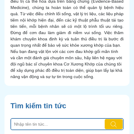
điều trị cá thể hóa dựa trên bằng chứng (Evidence-Based
Medicine), chúng ta hoàn toàn có thể quản lý bệnh hiệu
quả. Từ việc điều chỉnh lối sống, vật lý trị liệu, các liệu pháp
tiêm nội khớp hiện đại, đến các kỹ thuật phẫu thuật tái tạo
tiên tiến, mỗi bệnh nhân sẽ có một lộ trình tối ưu riêng.
Đừng để cơn đau làm giảm đi niềm vui sống. Việc thăm
khám chuyên khoa định kỳ và tuân thủ điều trị là bước đi
quan trọng nhất để bảo vệ sức khỏe xương khớp của bạn.
Nếu bạn đang vật lộn với các cơn đau khớp gối mãn tính
và cần một đánh giá chuyên môn sâu, hãy liên hệ ngay với
đội ngũ bác sĩ chuyên khoa Cơ Xương Khớp của chúng tôi
để xây dựng phác đồ điều trị toàn diện, giúp bạn lấy lại khả
năng vận động và sự tự tin trong cuộc sống.
Tìm kiếm tin tức