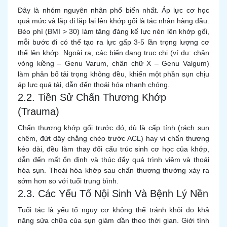
Đây là nhóm nguyên nhân phổ biến nhất. Áp lực cơ học
quá mức và lặp đi lặp lại lên khớp gối là tác nhân hàng đầu.
Béo phì (BMI > 30) làm tăng đáng kể lực nén lên khớp gối,
mỗi bước đi có thể tạo ra lực gấp 3-5 lần trọng lượng cơ
thể lên khớp. Ngoài ra, các biến dạng trục chi (ví dụ: chân
vòng kiềng – Genu Varum, chân chữ X – Genu Valgum)
làm phân bổ tải trọng không đều, khiến một phần sụn chịu
áp lực quá tải, dẫn đến thoái hóa nhanh chóng.
2.2. Tiền Sử Chấn Thương Khớp
(Trauma)
Chấn thương khớp gối trước đó, dù là cấp tính (rách sụn
chêm, đứt dây chằng chéo trước ACL) hay vi chấn thương
kéo dài, đều làm thay đổi cấu trúc sinh cơ học của khớp,
dẫn đến mất ổn định và thúc đẩy quá trình viêm và thoái
hóa sụn. Thoái hóa khớp sau chấn thương thường xảy ra
sớm hơn so với tuổi trung bình.
2.3. Các Yếu Tố Nội Sinh Và Bệnh Lý Nền
Tuổi tác là yếu tố nguy cơ không thể tránh khỏi do khả
năng sửa chữa của sụn giảm dần theo thời gian. Giới tính