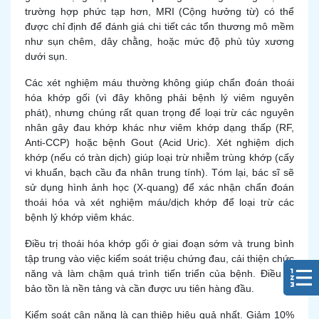
trường hợp phức tạp hơn, MRI (Cộng hưởng từ) có thể
được chỉ định để đánh giá chi tiết các tổn thương mô mềm
như sụn chêm, dây chằng, hoặc mức độ phù tủy xương
dưới sụn.
Các xét nghiệm máu thường không giúp chẩn đoán thoái
hóa khớp gối (vì đây không phải bệnh lý viêm nguyên
phát), nhưng chúng rất quan trọng để loại trừ các nguyên
nhân gây đau khớp khác như viêm khớp dạng thấp (RF,
Anti-CCP) hoặc bệnh Gout (Acid Uric). Xét nghiệm dịch
khớp (nếu có tràn dịch) giúp loại trừ nhiễm trùng khớp (cấy
vi khuẩn, bạch cầu đa nhân trung tính). Tóm lại, bác sĩ sẽ
sử dụng hình ảnh học (X-quang) để xác nhận chẩn đoán
thoái hóa và xét nghiệm máu/dịch khớp để loại trừ các
bệnh lý khớp viêm khác.
Điều trị thoái hóa khớp gối ở giai đoạn sớm và trung bình
tập trung vào việc kiểm soát triệu chứng đau, cải thiện chức
năng và làm chậm quá trình tiến triển của bệnh. Điều trị
bảo tồn là nền tảng và cần được ưu tiên hàng đầu.
Kiểm soát cân nặng là can thiệp hiệu quả nhất. Giảm 10%