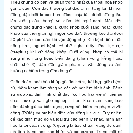
Triệu chứng cơ bản và quan trọng nhất của thoái hóa khớp
gối là đau. Cơn đau thường bắt đầu âm ỉ, tăng lên khi vận
động, đặc biệt là các hoạt động chịu tải (đi bộ, đứng lâu,
lên xuống cầu thang) và giảm khi nghỉ ngơi. Một triệu
chứng đặc trưng khác là 'cứng khớp buổi sáng' hoặc 'cứng
khớp sau thời gian nghỉ ngơi kéo dài', thường kéo dài dưới
30 phút và giảm dần khi vận động nhẹ. Khi bệnh tiến triển
nặng hơn, người bệnh có thể nghe thấy tiếng lục cục
(crepitus) khi cử động khớp. Cuối cùng, khớp có thể bị
sưng nhẹ, nóng hoặc biến dạng (chân vòng kiềng hoặc
chân chữ X), dẫn đến giảm phạm vi vận động và ảnh
hưởng nghiêm trọng đến dáng đi.
Chẩn đoán thoái hóa khớp gối đòi hỏi sự kết hợp giữa bệnh
sử, thăm khám lâm sàng và các xét nghiệm hình ảnh. Bệnh
sử giúp xác định tính chất đau (cơ học hay viêm), tiền sử
chấn thương và nghề nghiệp. Thăm khám lâm sàng bao
gồm đánh giá sự biến dạng, sưng nề, kiểm tra phạm vi vận
động (ROM) và sự hiện diện của tiếng lục cục. Tuy nhiên,
để xác định mức độ và loại trừ các bệnh lý khác, hình ảnh
học là tối quan trọng. X-quang là tiêu chuẩn vàng để đánh
giá tình trạng hẹp khe khớp và gai xương. Trong một số