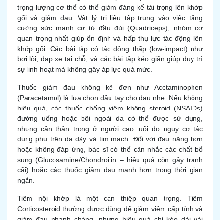
trọng lượng cơ thể có thể giảm đáng kể tải trọng lên khớp
gối và giảm đau. Vật lý trị liệu tập trung vào việc tăng
cường sức mạnh cơ tứ đầu đùi (Quadriceps), nhóm cơ
quan trọng nhất giúp ổn định và hấp thụ lực tác động lên
khớp gối. Các bài tập có tác động thấp (low-impact) như
bơi lội, đạp xe tại chỗ, và các bài tập kéo giãn giúp duy trì
sự linh hoạt mà không gây áp lực quá mức.
Thuốc giảm đau không kê đơn như Acetaminophen
(Paracetamol) là lựa chọn đầu tay cho đau nhẹ. Nếu không
hiệu quả, các thuốc chống viêm không steroid (NSAIDs)
đường uống hoặc bôi ngoài da có thể được sử dụng,
nhưng cần thận trọng ở người cao tuổi do nguy cơ tác
dụng phụ trên dạ dày và tim mạch. Đối với đau nặng hơn
hoặc không đáp ứng, bác sĩ có thể cân nhắc các chất bổ
sung (Glucosamine/Chondroitin – hiệu quả còn gây tranh
cãi) hoặc các thuốc giảm đau mạnh hơn trong thời gian
ngắn.
Tiêm nội khớp là một can thiệp quan trọng. Tiêm
Corticosteroid thường được dùng để giảm viêm cấp tính và
giảm đau nhanh chóng, nhưng hiệu quả chỉ kéo dài vài