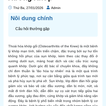
Thứ Ba, 27/01/2026
Admin
Nôi dung chính
Câu hỏi thường gặp
Thoái hóa khớp gối (Osteoarthritis of the Knee) là một bệnh
lý khớp mạn tính, tiến triển chậm, đặc trưng bởi sự hư tổn
không hồi phục của sụn khớp, kèm theo các thay đổi ở
xương dưới sụn, màng hoạt dịch và các cấu trúc xung
quanh khớp. Dưới góc độ bác sĩ chuyên khoa, đây không
chỉ đơn thuần là 'lão hóa tự nhiên' mà là một quá trình
bệnh lý phức tạp, nơi sự cân bằng giữa quá trình tạo mới
và phá hủy sụn bị phá vỡ. Sụn khớp, lớp đệm đàn hồi giúp
giảm xóc và bảo vệ các đầu xương, dần bị mòn, nứt, và
mất đi tính đàn hồi, dẫn đến sự cọ xát trực tiếp giữa hai
đầu xương, gây đau đớn, cứng khớp và giảm khả năng vận
động. Đây là bệnh lý phổ biến nhất trong nhóm bệnh lý cơ
xương khớp, ảnh hưởng sâu sắc đến chất lượng sống của