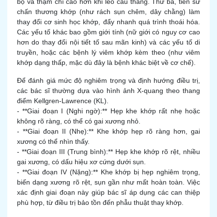
bộ và thậm chí cao hơn khi leo cầu thang. Thứ ba, tiền sử
chấn thương khớp (như rách sụn chêm, dây chằng) làm
thay đổi cơ sinh học khớp, đẩy nhanh quá trình thoái hóa.
Các yếu tố khác bao gồm giới tính (nữ giới có nguy cơ cao
hơn do thay đổi nội tiết tố sau mãn kinh) và các yếu tố di
truyền, hoặc các bệnh lý viêm khớp kèm theo (như viêm
khớp dạng thấp, mặc dù đây là bệnh khác biệt về cơ chế).
Để đánh giá mức độ nghiêm trọng và định hướng điều trị,
các bác sĩ thường dựa vào hình ảnh X-quang theo thang
điểm Kellgren-Lawrence (KL).
- **Giai đoạn I (Nghi ngờ):** Hẹp khe khớp rất nhẹ hoặc
không rõ ràng, có thể có gai xương nhỏ.
- **Giai đoạn II (Nhẹ):** Khe khớp hẹp rõ ràng hơn, gai
xương có thể nhìn thấy.
- **Giai đoạn III (Trung bình):** Hẹp khe khớp rõ rệt, nhiều
gai xương, có dấu hiệu xơ cứng dưới sụn.
- **Giai đoạn IV (Nặng):** Khe khớp bị hẹp nghiêm trọng,
biến dạng xương rõ rệt, sụn gần như mất hoàn toàn. Việc
xác định giai đoạn này giúp bác sĩ áp dụng các can thiệp
phù hợp, từ điều trị bảo tồn đến phẫu thuật thay khớp.