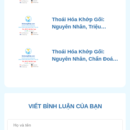
Chính Xác và Phương
Pháp Điều Trị Tiên Tiến Từ
Góc Nhìn Bác Sĩ Xương
Thoái Hóa Khớp Gối:
Khớp
Nguyên Nhân, Triệu
Chứng, Chẩn Đoán và Các
Phương Pháp Điều Trị
Chuẩn Y Khoa
Thoái Hóa Khớp Gối:
Nguyên Nhân, Chẩn Đoán
Chính Xác và Phương
Pháp Điều Trị Bảo Tồn
Hiện Đại
VIẾT BÌNH LUẬN CỦA BẠN