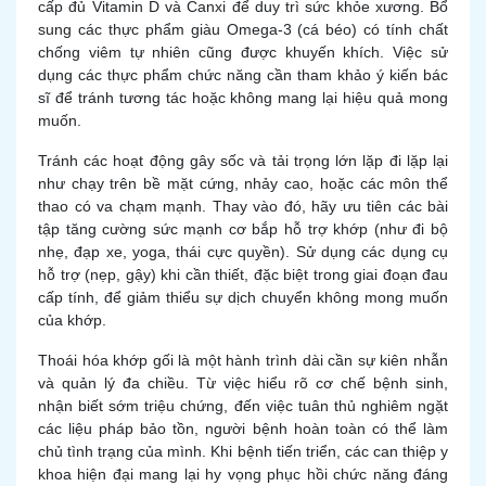
cấp đủ Vitamin D và Canxi để duy trì sức khỏe xương. Bổ
sung các thực phẩm giàu Omega-3 (cá béo) có tính chất
chống viêm tự nhiên cũng được khuyến khích. Việc sử
dụng các thực phẩm chức năng cần tham khảo ý kiến bác
sĩ để tránh tương tác hoặc không mang lại hiệu quả mong
muốn.
Tránh các hoạt động gây sốc và tải trọng lớn lặp đi lặp lại
như chạy trên bề mặt cứng, nhảy cao, hoặc các môn thể
thao có va chạm mạnh. Thay vào đó, hãy ưu tiên các bài
tập tăng cường sức mạnh cơ bắp hỗ trợ khớp (như đi bộ
nhẹ, đạp xe, yoga, thái cực quyền). Sử dụng các dụng cụ
hỗ trợ (nẹp, gậy) khi cần thiết, đặc biệt trong giai đoạn đau
cấp tính, để giảm thiểu sự dịch chuyển không mong muốn
của khớp.
Thoái hóa khớp gối là một hành trình dài cần sự kiên nhẫn
và quản lý đa chiều. Từ việc hiểu rõ cơ chế bệnh sinh,
nhận biết sớm triệu chứng, đến việc tuân thủ nghiêm ngặt
các liệu pháp bảo tồn, người bệnh hoàn toàn có thể làm
chủ tình trạng của mình. Khi bệnh tiến triển, các can thiệp y
khoa hiện đại mang lại hy vọng phục hồi chức năng đáng