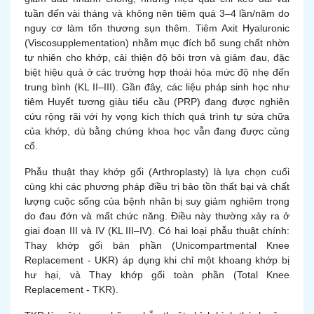
tuần đến vài tháng và không nên tiêm quá 3–4 lần/năm do
nguy cơ làm tổn thương sụn thêm. Tiêm Axit Hyaluronic
(Viscosupplementation) nhằm mục đích bổ sung chất nhờn
tự nhiên cho khớp, cải thiện độ bôi trơn và giảm đau, đặc
biệt hiệu quả ở các trường hợp thoái hóa mức độ nhẹ đến
trung bình (KL II–III). Gần đây, các liệu pháp sinh học như
tiêm Huyết tương giàu tiểu cầu (PRP) đang được nghiên
cứu rộng rãi với hy vọng kích thích quá trình tự sửa chữa
của khớp, dù bằng chứng khoa học vẫn đang được củng
cố.
Phẫu thuật thay khớp gối (Arthroplasty) là lựa chọn cuối
cùng khi các phương pháp điều trị bảo tồn thất bại và chất
lượng cuộc sống của bệnh nhân bị suy giảm nghiêm trọng
do đau đớn và mất chức năng. Điều này thường xảy ra ở
giai đoạn III và IV (KL III–IV). Có hai loại phẫu thuật chính:
Thay khớp gối bán phần (Unicompartmental Knee
Replacement - UKR) áp dụng khi chỉ một khoang khớp bị
hư hại, và Thay khớp gối toàn phần (Total Knee
Replacement - TKR).