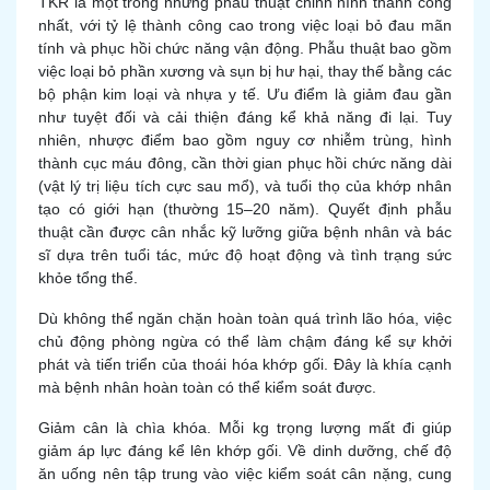
TKR là một trong những phẫu thuật chỉnh hình thành công
nhất, với tỷ lệ thành công cao trong việc loại bỏ đau mãn
tính và phục hồi chức năng vận động. Phẫu thuật bao gồm
việc loại bỏ phần xương và sụn bị hư hại, thay thế bằng các
bộ phận kim loại và nhựa y tế. Ưu điểm là giảm đau gần
như tuyệt đối và cải thiện đáng kể khả năng đi lại. Tuy
nhiên, nhược điểm bao gồm nguy cơ nhiễm trùng, hình
thành cục máu đông, cần thời gian phục hồi chức năng dài
(vật lý trị liệu tích cực sau mổ), và tuổi thọ của khớp nhân
tạo có giới hạn (thường 15–20 năm). Quyết định phẫu
thuật cần được cân nhắc kỹ lưỡng giữa bệnh nhân và bác
sĩ dựa trên tuổi tác, mức độ hoạt động và tình trạng sức
khỏe tổng thể.
Dù không thể ngăn chặn hoàn toàn quá trình lão hóa, việc
chủ động phòng ngừa có thể làm chậm đáng kể sự khởi
phát và tiến triển của thoái hóa khớp gối. Đây là khía cạnh
mà bệnh nhân hoàn toàn có thể kiểm soát được.
Giảm cân là chìa khóa. Mỗi kg trọng lượng mất đi giúp
giảm áp lực đáng kể lên khớp gối. Về dinh dưỡng, chế độ
ăn uống nên tập trung vào việc kiểm soát cân nặng, cung