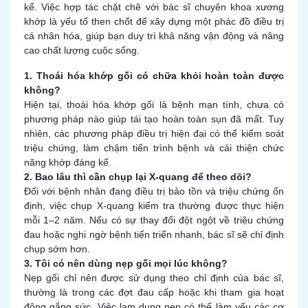
kể. Việc hợp tác chặt chẽ với bác sĩ chuyên khoa xương
khớp là yếu tố then chốt để xây dựng một phác đồ điều trị
cá nhân hóa, giúp bạn duy trì khả năng vận động và nâng
cao chất lượng cuộc sống.
1. Thoái hóa khớp gối có chữa khỏi hoàn toàn được
không?
Hiện tại, thoái hóa khớp gối là bệnh mạn tính, chưa có
phương pháp nào giúp tái tạo hoàn toàn sụn đã mất. Tuy
nhiên, các phương pháp điều trị hiện đại có thể kiểm soát
triệu chứng, làm chậm tiến trình bệnh và cải thiện chức
năng khớp đáng kể.
2. Bao lâu thì cần chụp lại X-quang để theo dõi?
Đối với bệnh nhân đang điều trị bảo tồn và triệu chứng ổn
định, việc chụp X-quang kiểm tra thường được thực hiện
mỗi 1–2 năm. Nếu có sự thay đổi đột ngột về triệu chứng
đau hoặc nghi ngờ bệnh tiến triển nhanh, bác sĩ sẽ chỉ định
chụp sớm hơn.
3. Tôi có nên dùng nẹp gối mọi lúc không?
Nẹp gối chỉ nên được sử dụng theo chỉ định của bác sĩ,
thường là trong các đợt đau cấp hoặc khi tham gia hoạt
động gắng sức. Việc lạm dụng nẹp có thể làm yếu các cơ