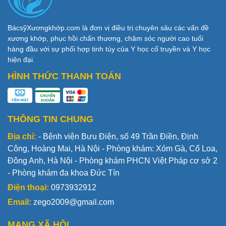
BácsỹXươngkhớp.com là đơn vị điều trị chuyên sâu các vấn đề
xương khớp, phục hồi chấn thương, chăm sóc người cao tuổi
hàng đầu với sự phối hợp tinh túy của Y học cổ truyền và Y học
hiện đại.
HÌNH THỨC THANH TOÁN
THÔNG TIN CHUNG
Địa chỉ:
- Bệnh viện Bưu Điện, số 49 Trần Điền, Định
Công, Hoàng Mai, Hà Nội - Phòng khám: Xóm Gà, Cổ Loa,
Đông Anh, Hà Nội - Phòng khám PHCN Việt Pháp cơ sở 2
- Phòng khám đa khoa Đức Tín
Điện thoại:
0973932912
Email:
zego2009@gmail.com
MẠNG XÃ HỘI