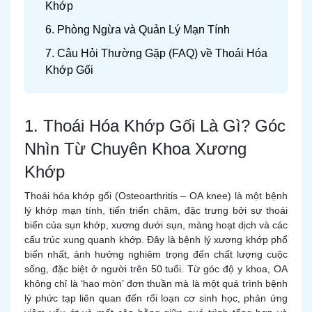
Khớp
6. Phòng Ngừa và Quản Lý Mạn Tính
7. Câu Hỏi Thường Gặp (FAQ) về Thoái Hóa
Khớp Gối
1. Thoái Hóa Khớp Gối Là Gì? Góc
Nhìn Từ Chuyên Khoa Xương
Khớp
Thoái hóa khớp gối (Osteoarthritis – OA knee) là một bệnh
lý khớp mạn tính, tiến triển chậm, đặc trưng bởi sự thoái
biến của sụn khớp, xương dưới sụn, màng hoạt dịch và các
cấu trúc xung quanh khớp. Đây là bệnh lý xương khớp phổ
biến nhất, ảnh hưởng nghiêm trọng đến chất lượng cuộc
sống, đặc biệt ở người trên 50 tuổi. Từ góc độ y khoa, OA
không chỉ là ‘hao mòn’ đơn thuần mà là một quá trình bệnh
lý phức tạp liên quan đến rối loạn cơ sinh học, phản ứng