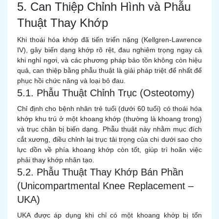
5. Can Thiệp Chỉnh Hình và Phẫu
Thuật Thay Khớp
Khi thoái hóa khớp đã tiến triển nặng (Kellgren-Lawrence
IV), gây biến dạng khớp rõ rệt, đau nghiêm trọng ngay cả
khi nghỉ ngơi, và các phương pháp bảo tồn không còn hiệu
quả, can thiệp bằng phẫu thuật là giải pháp triệt để nhất để
phục hồi chức năng và loại bỏ đau.
5.1. Phẫu Thuật Chỉnh Trục (Osteotomy)
Chỉ định cho bệnh nhân trẻ tuổi (dưới 60 tuổi) có thoái hóa
khớp khu trú ở một khoang khớp (thường là khoang trong)
và trục chân bị biến dạng. Phẫu thuật này nhằm mục đích
cắt xương, điều chỉnh lại trục tải trọng của chi dưới sao cho
lực dồn về phía khoang khớp còn tốt, giúp trì hoãn việc
phải thay khớp nhân tạo.
5.2. Phẫu Thuật Thay Khớp Bán Phần
(Unicompartmental Knee Replacement –
UKA)
UKA được áp dụng khi chỉ có một khoang khớp bị tổn