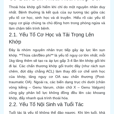
Thoái hóa khớp gối hiếm khi chỉ do một nguyên nhân duy
nhất. Bệnh thường là kết quả của sự tương tác giữa các
yếu tố cơ học, sinh học và di truyền. Hiểu rõ các yếu tố
nguy cơ giúp chúng ta chủ động hơn trong phòng ngừa và
làm chậm tiến trình bệnh.
2.1. Yếu Tố Cơ Học và Tải Trọng Lên
Khớp
Đây là nhóm nguyên nhân trực tiếp gây áp lực lên sụn
khớp. **Thừa cân/Béo phì** là yếu tố nguy cơ lớn nhất; mỗi
1kg tăng thêm sẽ tạo ra áp lực gấp 3-4 lần lên khớp gối khi
đi lại. Các chấn thương khớp gối trước đây (như rách sụn
chêm, đứt dây chằng ACL) làm thay đổi cơ chế sinh học
của khớp, tăng nguy cơ OA sau chấn thương (Post-
traumatic OA). Ngoài ra, các biến dạng trục chi dưới (chân
vòng kiềng – Genu Varum, chân chữ X – Genu Valgum)
cũng gây phân bổ lực không đồng đều lên các khoang
khớp, đẩy nhanh quá trình thoái hóa.
2.2. Yếu Tố Nội Sinh và Tuổi Tác
Tuổi tác là yếu tố không thể đảo ngược. Khi lớn tuổi, khả