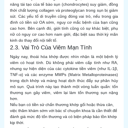
năng tái tạo của tế bào sụn (chondrocytes) suy giảm, đồng
thời chất lượng collagen và proteoglycan trong sụn bị giảm
sút. Các yếu tố di truyền cũng đóng vai trò, nếu trong gia
đình có tiền sử OA sớm, nguy cơ mắc bệnh của bạn cũng
cao hơn. Bên cạnh đó, giới tính cũng có sự khác biệt, phụ
nữ có nguy cơ cao hơn nam giới, đặc biệt sau thời kỳ mãn
kinh do thay đổi nội tiết tố.
2.3. Vai Trò Của Viêm Mạn Tính
Ngày nay, thoái hóa khớp được nhìn nhận là một bệnh lý
viêm có hoạt tính. Dù không phải viêm cấp tính như RA,
nhưng sự hiện diện của các cytokine tiền viêm (như IL-1β,
TNF-α) và các enzyme MMPs (Matrix Metalloproteinases)
trong dịch khớp và màng hoạt dịch thúc đẩy sự phân hủy
mô sụn. Quá trình này tạo thành một vòng luẩn quẩn: tổn
thương sụn gây viêm, viêm lại làm tổn thương sụn nặng
hơn.
Nếu bạn có tiền sử chấn thương khớp gối hoặc thừa cân,
việc thăm khám sớm với bác sĩ chuyên khoa là cần thiết để
đánh giá mức độ tổn thương và có biện pháp bảo tồn khớp
kịp thời.