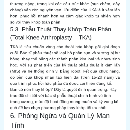
thương nặng, trong khi các cấu trúc khác (sụn chêm, dây
chằng) vẫn còn nguyên vẹn. Ưu điểm của UKA là ít xâm lấn
hơn, phục hồi nhanh hơn và cảm giác khớp tự nhiên hơn
so với thay khớp toàn phần.
5.3. Phẫu Thuật Thay Khớp Toàn Phần
(Total Knee Arthroplasty – TKA)
TKA là tiêu chuẩn vàng cho thoái hóa khớp gối giai đoạn
cuối. Bác sĩ phẫu thuật sẽ loại bỏ phần sụn và xương bị hư
hỏng, thay thế bằng các thành phần kim loại và nhựa sinh
học. Với sự phát triển của kỹ thuật phẫu thuật ít xâm lấn
(MIS) và hệ thống định vị bằng robot, kết quả chức năng,
độ bền của khớp nhân tạo hiện đại (trên 15-20 năm) và
quá trình phục hồi hậu phẫu đã được cải thiện đáng kể.
Bạn có nên thay khớp? Đây là quyết định quan trọng. Hãy
trao đổi chi tiết với bác sĩ phẫu thuật chỉnh hình về tình
trạng xương, mức độ hoạt động mong muốn và kỳ vọng kết
quả để lựa chọn phương pháp thay khớp tối ưu nhất.
6. Phòng Ngừa và Quản Lý Mạn
Tính