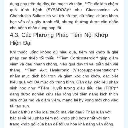
dụng phụ trên dạ dày, tim mạch và thận. **Thuốc làm chậm
quá trình bệnh (SYSADOA)** như Glucosamine và
Chondroitin Sulfate có vai trò hỗ trợ, dù bằng chứng khoa
học vẫn còn gây tranh cãi, nhưng thường được cân nhắc
cho bệnh nhân dung nạp tốt.
4.3. Các Phương Pháp Tiêm Nội Khớp
Hiện Đại
Khi thuốc uống không đủ hiệu quả, tiêm nội khớp là giải
pháp can thiệp tối thiểu. **Tiêm Corticosteroid** giúp giảm
viêm và đau nhanh chóng, hiệu quả duy trì vài tuần đến vài
tháng. **Tiêm Axit Hyaluronic (Viscosupplementation)**
nhằm mục đích bôi trơn và giảm xóc cho khớp, đặc biệt
hiệu quả với OA mức độ trung bình. Gần đây, các liệu pháp
sinh học như **Tiêm Huyết tương giàu tiểu cầu (PRP)**
đang được nghiên cứu sâu rộng với tiềm năng kích thích
sửa chữa mô và giảm viêm, mang lại hy vọng mới cho việc
tái tạo sụn.
Bạn đã thử nhiều loại thuốc mà vẫn đau? Thảo luận với
bác sĩ về liệu pháp tiêm nội khớp phù hợp nhất với tình
trạng khớp gối của bạn để tối ưu hóa khả năng vận động.