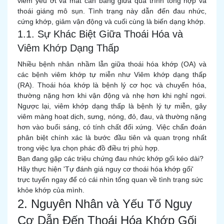
viêm yếu ớt và mất cân bằng giữa quá trình tổng hợp và
thoái giáng mô sụn. Tình trạng này dẫn đến đau nhức,
cứng khớp, giảm vận động và cuối cùng là biến dạng khớp.
1.1. Sự Khác Biệt Giữa Thoái Hóa và
Viêm Khớp Dạng Thấp
Nhiều bệnh nhân nhầm lẫn giữa thoái hóa khớp (OA) và
các bệnh viêm khớp tự miễn như Viêm khớp dạng thấp
(RA). Thoái hóa khớp là bệnh lý cơ học và chuyển hóa,
thường nặng hơn khi vận động và nhẹ hơn khi nghỉ ngơi.
Ngược lại, viêm khớp dạng thấp là bệnh lý tự miễn, gây
viêm màng hoạt dịch, sưng, nóng, đỏ, đau, và thường nặng
hơn vào buổi sáng, có tính chất đối xứng. Việc chẩn đoán
phân biệt chính xác là bước đầu tiên và quan trọng nhất
trong việc lựa chọn phác đồ điều trị phù hợp.
Bạn đang gặp các triệu chứng đau nhức khớp gối kéo dài?
Hãy thực hiện 'Tự đánh giá nguy cơ thoái hóa khớp gối'
trực tuyến ngay để có cái nhìn tổng quan về tình trạng sức
khỏe khớp của mình.
2. Nguyên Nhân và Yếu Tố Nguy
Cơ Dẫn Đến Thoái Hóa Khớp Gối