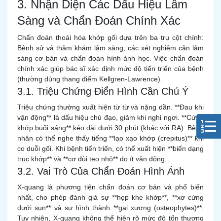
3. Nhận Diện Các Dấu Hiệu Lâm
Sàng và Chẩn Đoán Chính Xác
Chẩn đoán thoái hóa khớp gối dựa trên ba trụ cột chính:
Bệnh sử và thăm khám lâm sàng, các xét nghiệm cận lâm
sàng cơ bản và chẩn đoán hình ảnh học. Việc chẩn đoán
chính xác giúp bác sĩ xác định mức độ tiến triển của bệnh
(thường dùng thang điểm Kellgren-Lawrence).
3.1. Triệu Chứng Điển Hình Cần Chú Ý
Triệu chứng thường xuất hiện từ từ và nặng dần. **Đau khi
vận động** là dấu hiệu chủ đạo, giảm khi nghỉ ngơi. **Cứng
khớp buổi sáng** kéo dài dưới 30 phút (khác với RA). Bệnh
nhân có thể nghe thấy tiếng **lạo xạo khớp (crepitus)** khi
co duỗi gối. Khi bệnh tiến triển, có thể xuất hiện **biến dạng
trục khớp** và **cơ đùi teo nhỏ** do ít vận động.
3.2. Vai Trò Của Chẩn Đoán Hình Ảnh
X-quang là phương tiện chẩn đoán cơ bản và phổ biến
nhất, cho phép đánh giá sự **hẹp khe khớp**, **xơ cứng
dưới sụn** và sự hình thành **gai xương (osteophytes)**.
Tuy nhiên, X-quang không thể hiện rõ mức độ tổn thương