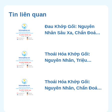
Tin liên quan
Đau Khớp Gối: Nguyên
Nhân Sâu Xa, Chẩn Đoán
Chính Xác và Phương
Pháp Điều Trị Tiên Tiến Từ
Góc Nhìn Bác Sĩ Xương
Thoái Hóa Khớp Gối:
Khớp
Nguyên Nhân, Triệu
Chứng, Chẩn Đoán và Các
Phương Pháp Điều Trị
Chuẩn Y Khoa
Thoái Hóa Khớp Gối:
Nguyên Nhân, Chẩn Đoán
Chính Xác và Phương
Pháp Điều Trị Bảo Tồn
Hiện Đại