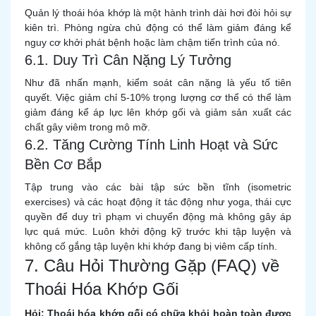
Quản lý thoái hóa khớp là một hành trình dài hơi đòi hỏi sự
kiên trì. Phòng ngừa chủ động có thể làm giảm đáng kể
nguy cơ khởi phát bệnh hoặc làm chậm tiến trình của nó.
6.1. Duy Trì Cân Nặng Lý Tưởng
Như đã nhấn mạnh, kiểm soát cân nặng là yếu tố tiên
quyết. Việc giảm chỉ 5-10% trọng lượng cơ thể có thể làm
giảm đáng kể áp lực lên khớp gối và giảm sản xuất các
chất gây viêm trong mô mỡ.
6.2. Tăng Cường Tính Linh Hoạt và Sức
Bền Cơ Bắp
Tập trung vào các bài tập sức bền tĩnh (isometric
exercises) và các hoạt động ít tác động như yoga, thái cực
quyền để duy trì phạm vi chuyển động mà không gây áp
lực quá mức. Luôn khởi động kỹ trước khi tập luyện và
không cố gắng tập luyện khi khớp đang bị viêm cấp tính.
7. Câu Hỏi Thường Gặp (FAQ) về
Thoái Hóa Khớp Gối
Hỏi: Thoái hóa khớp gối có chữa khỏi hoàn toàn được