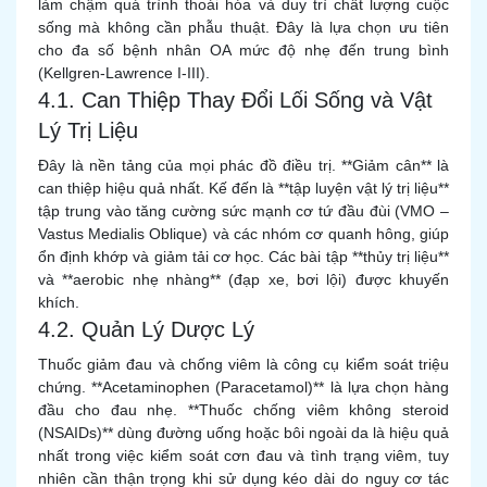
làm chậm quá trình thoái hóa và duy trì chất lượng cuộc
sống mà không cần phẫu thuật. Đây là lựa chọn ưu tiên
cho đa số bệnh nhân OA mức độ nhẹ đến trung bình
(Kellgren-Lawrence I-III).
4.1. Can Thiệp Thay Đổi Lối Sống và Vật
Lý Trị Liệu
Đây là nền tảng của mọi phác đồ điều trị. **Giảm cân** là
can thiệp hiệu quả nhất. Kế đến là **tập luyện vật lý trị liệu**
tập trung vào tăng cường sức mạnh cơ tứ đầu đùi (VMO –
Vastus Medialis Oblique) và các nhóm cơ quanh hông, giúp
ổn định khớp và giảm tải cơ học. Các bài tập **thủy trị liệu**
và **aerobic nhẹ nhàng** (đạp xe, bơi lội) được khuyến
khích.
4.2. Quản Lý Dược Lý
Thuốc giảm đau và chống viêm là công cụ kiểm soát triệu
chứng. **Acetaminophen (Paracetamol)** là lựa chọn hàng
đầu cho đau nhẹ. **Thuốc chống viêm không steroid
(NSAIDs)** dùng đường uống hoặc bôi ngoài da là hiệu quả
nhất trong việc kiểm soát cơn đau và tình trạng viêm, tuy
nhiên cần thận trọng khi sử dụng kéo dài do nguy cơ tác