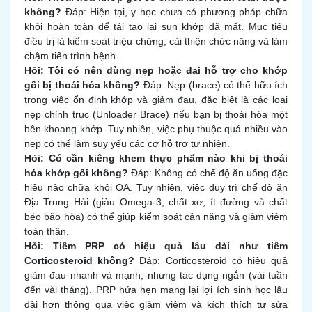
không?
Đáp: Hiện tại, y học chưa có phương pháp chữa
khỏi hoàn toàn để tái tạo lại sụn khớp đã mất. Mục tiêu
điều trị là kiểm soát triệu chứng, cải thiện chức năng và làm
chậm tiến trình bệnh.
Hỏi: Tôi có nên dùng nẹp hoặc đai hỗ trợ cho khớp
gối bị thoái hóa không?
Đáp: Nẹp (brace) có thể hữu ích
trong việc ổn định khớp và giảm đau, đặc biệt là các loại
nẹp chỉnh trục (Unloader Brace) nếu bạn bị thoái hóa một
bên khoang khớp. Tuy nhiên, việc phụ thuộc quá nhiều vào
nẹp có thể làm suy yếu các cơ hỗ trợ tự nhiên.
Hỏi: Có cần kiêng khem thực phẩm nào khi bị thoái
hóa khớp gối không?
Đáp: Không có chế độ ăn uống đặc
hiệu nào chữa khỏi OA. Tuy nhiên, việc duy trì chế độ ăn
Địa Trung Hải (giàu Omega-3, chất xơ, ít đường và chất
béo bão hòa) có thể giúp kiểm soát cân nặng và giảm viêm
toàn thân.
Hỏi: Tiêm PRP có hiệu quả lâu dài như tiêm
Corticosteroid không?
Đáp: Corticosteroid có hiệu quả
giảm đau nhanh và mạnh, nhưng tác dụng ngắn (vài tuần
đến vài tháng). PRP hứa hẹn mang lại lợi ích sinh học lâu
dài hơn thông qua việc giảm viêm và kích thích tự sửa