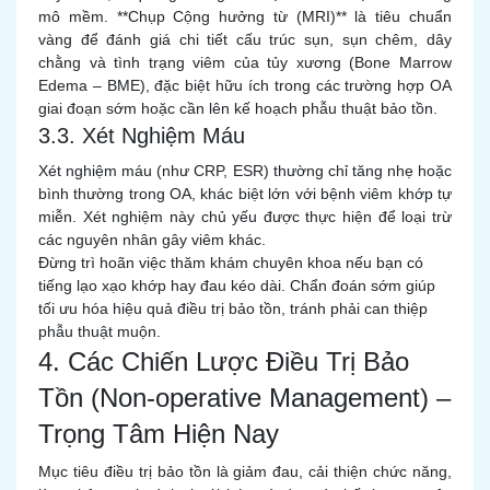
mô mềm. **Chụp Cộng hưởng từ (MRI)** là tiêu chuẩn
vàng để đánh giá chi tiết cấu trúc sụn, sụn chêm, dây
chằng và tình trạng viêm của tủy xương (Bone Marrow
Edema – BME), đặc biệt hữu ích trong các trường hợp OA
giai đoạn sớm hoặc cần lên kế hoạch phẫu thuật bảo tồn.
3.3. Xét Nghiệm Máu
Xét nghiệm máu (như CRP, ESR) thường chỉ tăng nhẹ hoặc
bình thường trong OA, khác biệt lớn với bệnh viêm khớp tự
miễn. Xét nghiệm này chủ yếu được thực hiện để loại trừ
các nguyên nhân gây viêm khác.
Đừng trì hoãn việc thăm khám chuyên khoa nếu bạn có
tiếng lạo xạo khớp hay đau kéo dài. Chẩn đoán sớm giúp
tối ưu hóa hiệu quả điều trị bảo tồn, tránh phải can thiệp
phẫu thuật muộn.
4. Các Chiến Lược Điều Trị Bảo
Tồn (Non-operative Management) –
Trọng Tâm Hiện Nay
Mục tiêu điều trị bảo tồn là giảm đau, cải thiện chức năng,