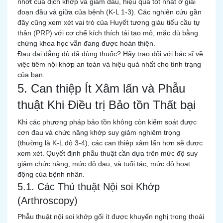
nhớt của dịch khớp và giảm đau, hiệu quả tốt nhất ở giai
đoạn đầu và giữa của bệnh (K-L 1-3). Các nghiên cứu gần
đây cũng xem xét vai trò của Huyết tương giàu tiểu cầu tự
thân (PRP) với cơ chế kích thích tái tạo mô, mặc dù bằng
chứng khoa học vẫn đang được hoàn thiện.
Đau dai dẳng dù đã dùng thuốc? Hãy trao đổi với bác sĩ về
việc tiêm nội khớp an toàn và hiệu quả nhất cho tình trạng
của bạn.
5. Can thiệp Ít Xâm lấn và Phẫu
thuật Khi Điều trị Bảo tồn Thất bại
Khi các phương pháp bảo tồn không còn kiểm soát được
cơn đau và chức năng khớp suy giảm nghiêm trọng
(thường là K-L độ 3-4), các can thiệp xâm lấn hơn sẽ được
xem xét. Quyết định phẫu thuật cần dựa trên mức độ suy
giảm chức năng, mức độ đau, và tuổi tác, mức độ hoạt
động của bệnh nhân.
5.1. Các Thủ thuật Nội soi Khớp
(Arthroscopy)
Phẫu thuật nội soi khớp gối ít được khuyến nghị trong thoái