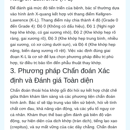
Để đánh giá mức độ tiến triển của bệnh, bác sĩ thường dựa
vào hình ảnh X-quang kết hợp với thang điểm Kellgren-
Lawrence (K-L). Thang điểm này chia thành 4 độ (Grade 0
đến Grade 4): Độ 0 (Không có dấu hiệu), Độ 1 (Nghi ngờ
hẹp khe khớp, có gai xương nhỏ), Độ 2 (Khe khớp hẹp rõ
ràng, gai xương rõ), Độ 3 (Khe khớp hẹp trung bình, nhiều
gai xương, có xơ cứng dưới sụn), và Độ 4 (Khe khớp hẹp
nặng, biến dạng xương rõ rệt). Việc xác định đúng giai
đoạn K-L là cơ sở để lựa chọn phương pháp điều trị phù
hợp, từ điều trị bảo tồn đến phẫu thuật thay khớp.
3. Phương pháp Chẩn đoán Xác
định và Đánh giá Toàn diện
Chẩn đoán thoái hóa khớp gối đòi hỏi sự kết hợp chặt chẽ
giữa thăm khám lâm sàng và các phương tiện chẩn đoán
hình ảnh. Bác sĩ sẽ tập trung vào tiền sử bệnh, hỏi về tính
chất cơn đau, khả năng vận động, và các yếu tố nguy cơ
cá nhân. Khám thực thể bao gồm đánh giá biên độ vận
động, sự hiện diện của dịch khớp (tràn dịch), tiếng lạo xạo
(crepitus), và sự mất vững của các dây chằng. Chẩn đoán