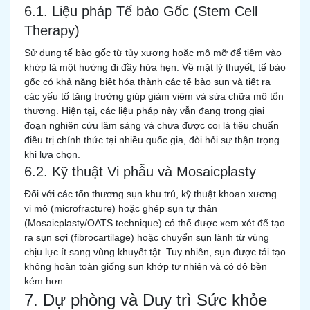
6.1. Liệu pháp Tế bào Gốc (Stem Cell
Therapy)
Sử dụng tế bào gốc từ tủy xương hoặc mô mỡ để tiêm vào
khớp là một hướng đi đầy hứa hẹn. Về mặt lý thuyết, tế bào
gốc có khả năng biệt hóa thành các tế bào sụn và tiết ra
các yếu tố tăng trưởng giúp giảm viêm và sửa chữa mô tổn
thương. Hiện tại, các liệu pháp này vẫn đang trong giai
đoạn nghiên cứu lâm sàng và chưa được coi là tiêu chuẩn
điều trị chính thức tại nhiều quốc gia, đòi hỏi sự thận trọng
khi lựa chọn.
6.2. Kỹ thuật Vi phẫu và Mosaicplasty
Đối với các tổn thương sụn khu trú, kỹ thuật khoan xương
vi mô (microfracture) hoặc ghép sụn tự thân
(Mosaicplasty/OATS technique) có thể được xem xét để tạo
ra sụn sợi (fibrocartilage) hoặc chuyển sụn lành từ vùng
chịu lực ít sang vùng khuyết tật. Tuy nhiên, sụn được tái tạo
không hoàn toàn giống sụn khớp tự nhiên và có độ bền
kém hơn.
7. Dự phòng và Duy trì Sức khỏe