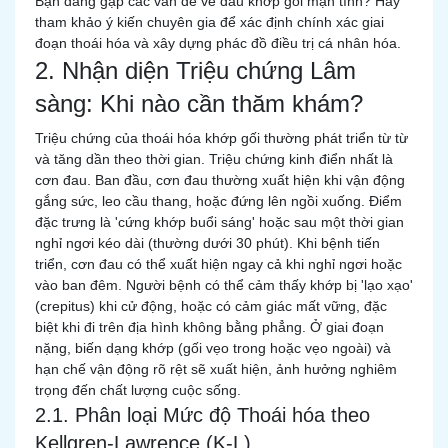
Bạn đang gặp các vấn đề về đau khớp gối mạn tính? Hãy
tham khảo ý kiến chuyên gia để xác định chính xác giai
đoạn thoái hóa và xây dựng phác đồ điều trị cá nhân hóa.
2. Nhận diện Triệu chứng Lâm
sàng: Khi nào cần thăm khám?
Triệu chứng của thoái hóa khớp gối thường phát triển từ từ
và tăng dần theo thời gian. Triệu chứng kinh điển nhất là
cơn đau. Ban đầu, cơn đau thường xuất hiện khi vận động
gắng sức, leo cầu thang, hoặc đứng lên ngồi xuống. Điểm
đặc trưng là 'cứng khớp buổi sáng' hoặc sau một thời gian
nghỉ ngơi kéo dài (thường dưới 30 phút). Khi bệnh tiến
triển, cơn đau có thể xuất hiện ngay cả khi nghỉ ngơi hoặc
vào ban đêm. Người bệnh có thể cảm thấy khớp bị 'lạo xạo'
(crepitus) khi cử động, hoặc có cảm giác mất vững, đặc
biệt khi đi trên địa hình không bằng phẳng. Ở giai đoạn
nặng, biến dạng khớp (gối vẹo trong hoặc vẹo ngoài) và
hạn chế vận động rõ rệt sẽ xuất hiện, ảnh hưởng nghiêm
trọng đến chất lượng cuộc sống.
2.1. Phân loại Mức độ Thoái hóa theo
Kellgren-Lawrence (K-L)