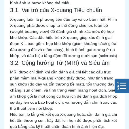
hình ảnh là bước không thể thiếu.
3.1. Vai trò của X-quang Tiêu chuẩn
X-quang luôn là phương tiện đầu tay và cơ bản nhất. Phim
X-quang phải được chụp tư thế đứng chịu lực toàn bộ
(weight-bearing view) để đánh giá chính xác mức độ hẹp
khe khớp. Các dấu hiệu trên X-quang giúp xác định giai
đoạn K-L bao gồm: hẹp khe khớp (giảm khoảng cách giữa
đầu xương đùi và mâm chày), hình thành gai xương ở rìa
khớp, và dấu hiệu tăng đậm độ xương dưới sụn (sclerosis).
3.2. Cộng hưởng Từ (MRI) và Siêu âm
MRI được chỉ định khi cần đánh giá chi tiết các cấu trúc
phần mềm mà X-quang không thấy được, như tình trạng
sụn khớp (độ dày và tổn thương bề mặt), tổn thương dây
chằng, sụn chêm, và tình trạng viêm màng hoạt dịch. Siêu
âm khớp gối là một công cụ hữu ích để đánh giá dịch khớp,
sự dày lên của bao hoạt dịch, và hướng dẫn chính xác các
thủ thuật tiêm nội khớp.
Nếu bạn lo lắng về kết quả X-quang hoặc cần đánh giá chi
tiết tổn thương sụn, hãy đặt lịch hẹn để được phân tích kết
quả bằng các kỹ thuật chẩn đoán hình ảnh hiện đại.