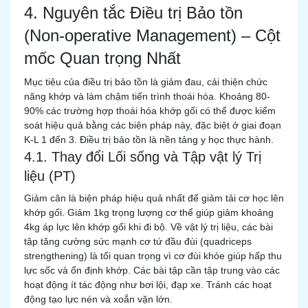
4. Nguyên tắc Điều trị Bảo tồn
(Non-operative Management) – Cột
mốc Quan trọng Nhất
Mục tiêu của điều trị bảo tồn là giảm đau, cải thiện chức
năng khớp và làm chậm tiến trình thoái hóa. Khoảng 80-
90% các trường hợp thoái hóa khớp gối có thể được kiểm
soát hiệu quả bằng các biện pháp này, đặc biệt ở giai đoạn
K-L 1 đến 3. Điều trị bảo tồn là nền tảng y học thực hành.
4.1. Thay đổi Lối sống và Tập vật lý Trị
liệu (PT)
Giảm cân là biện pháp hiệu quả nhất để giảm tải cơ học lên
khớp gối. Giảm 1kg trọng lượng cơ thể giúp giảm khoảng
4kg áp lực lên khớp gối khi đi bộ. Về vật lý trị liệu, các bài
tập tăng cường sức mạnh cơ tứ đầu đùi (quadriceps
strengthening) là tối quan trọng vì cơ đùi khỏe giúp hấp thu
lực sốc và ổn định khớp. Các bài tập cần tập trung vào các
hoạt động ít tác động như bơi lội, đạp xe. Tránh các hoạt
động tạo lực nén và xoắn vặn lớn.