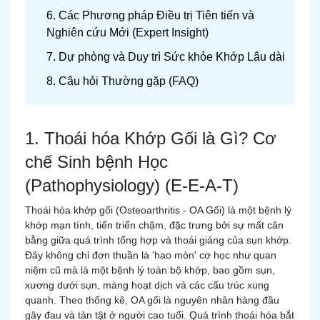
6. Các Phương pháp Điều trị Tiên tiến và
Nghiên cứu Mới (Expert Insight)
7. Dự phòng và Duy trì Sức khỏe Khớp Lâu dài
8. Câu hỏi Thường gặp (FAQ)
1. Thoái hóa Khớp Gối là Gì? Cơ
chế Sinh bệnh Học
(Pathophysiology) (E-E-A-T)
Thoái hóa khớp gối (Osteoarthritis - OA Gối) là một bệnh lý
khớp mạn tính, tiến triển chậm, đặc trưng bởi sự mất cân
bằng giữa quá trình tổng hợp và thoái giáng của sụn khớp.
Đây không chỉ đơn thuần là 'hao mòn' cơ học như quan
niệm cũ mà là một bệnh lý toàn bộ khớp, bao gồm sụn,
xương dưới sụn, màng hoạt dịch và các cấu trúc xung
quanh. Theo thống kê, OA gối là nguyên nhân hàng đầu
gây đau và tàn tật ở người cao tuổi. Quá trình thoái hóa bắt