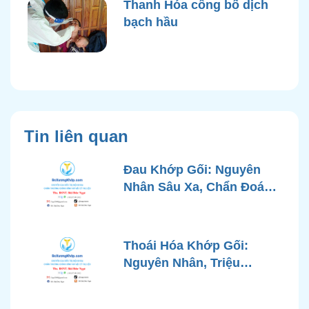
Thanh Hóa công bố dịch
bạch hầu
Tin liên quan
Đau Khớp Gối: Nguyên
Nhân Sâu Xa, Chẩn Đoán
Chính Xác và Phương
Pháp Điều Trị Tiên Tiến Từ
Góc Nhìn Bác Sĩ Xương
Thoái Hóa Khớp Gối:
Khớp
Nguyên Nhân, Triệu
Chứng, Chẩn Đoán và Các
Phương Pháp Điều Trị