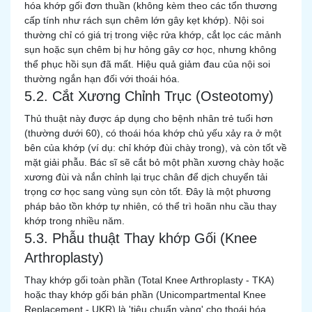
hóa khớp gối đơn thuần (không kèm theo các tổn thương
cấp tính như rách sụn chêm lớn gây kẹt khớp). Nội soi
thường chỉ có giá trị trong việc rửa khớp, cắt lọc các mảnh
sụn hoặc sụn chêm bị hư hỏng gây cơ học, nhưng không
thể phục hồi sụn đã mất. Hiệu quả giảm đau của nội soi
thường ngắn hạn đối với thoái hóa.
5.2. Cắt Xương Chỉnh Trục (Osteotomy)
Thủ thuật này được áp dụng cho bệnh nhân trẻ tuổi hơn
(thường dưới 60), có thoái hóa khớp chủ yếu xảy ra ở một
bên của khớp (ví dụ: chỉ khớp đùi chày trong), và còn tốt về
mặt giải phẫu. Bác sĩ sẽ cắt bỏ một phần xương chày hoặc
xương đùi và nắn chỉnh lại trục chân để dịch chuyển tải
trọng cơ học sang vùng sụn còn tốt. Đây là một phương
pháp bảo tồn khớp tự nhiên, có thể trì hoãn nhu cầu thay
khớp trong nhiều năm.
5.3. Phẫu thuật Thay khớp Gối (Knee
Arthroplasty)
Thay khớp gối toàn phần (Total Knee Arthroplasty - TKA)
hoặc thay khớp gối bán phần (Unicompartmental Knee
Replacement - UKR) là 'tiêu chuẩn vàng' cho thoái hóa