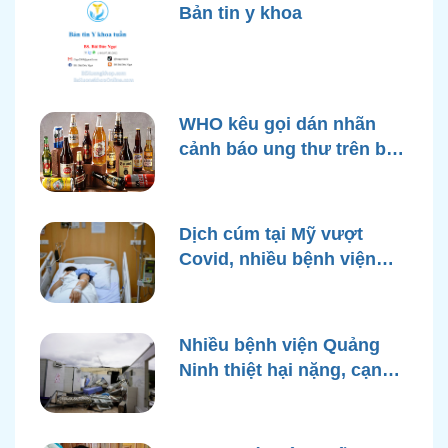
Bản tin y khoa
WHO kêu gọi dán nhãn
cảnh báo ung thư trên bao
bì rượu
Dịch cúm tại Mỹ vượt
Covid, nhiều bệnh viện
quá tải
Nhiều bệnh viện Quảng
Ninh thiệt hại nặng, cạn
điện nước sau bão Yagi