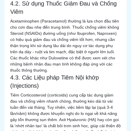
4.2. Sử dụng Thuốc Giảm Đau và Chống
Viêm
Acetaminophen (Paracetamol) thường là lựa chọn đầu tiên
cho cơn đau nhẹ đến trung bình. Thuốc chống viêm không
Steroid (NSAIDs) đường uống (như Ibuprofen, Naproxen)
có hiệu quả giảm đau và chống viêm tốt hơn, nhưng cần
thận trọng khi sử dụng lâu dài do nguy cơ tác dụng phụ
trên dạ dày - ruột và tim mạch, đặc biệt ở người lớn tuổi.
Các thuốc khác như Duloxetine có thể được xem xét cho
những bệnh nhân đau mạn tính không đáp ứng với các
thuốc thông thường.
4.3. Các Liệu pháp Tiêm Nội khớp
(Injections)
Tiêm Corticosteroid (corticoids) cung cấp tác dụng giảm
đau và chống viêm nhanh chóng, thường kéo dài từ vài
tuần đến vài tháng. Tuy nhiên, việc tiêm lặp lại (quá 3-4
lần/năm) không được khuyến nghị do lo ngại về khả năng
gây tổn thương sụn thêm. Axit Hyaluronic (HA) hay còn gọi
là 'nhớt nhân tạo' là chất bôi trơn sinh học, giúp cải thiện độ