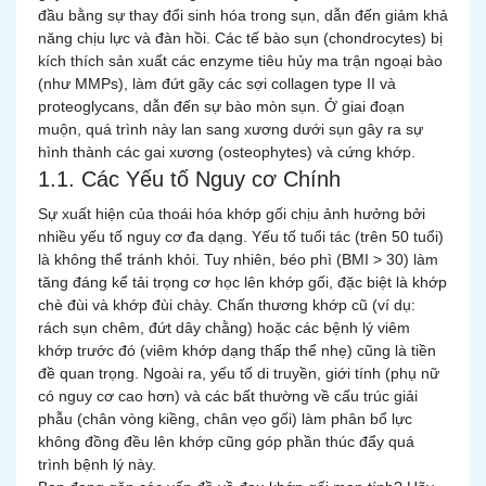
đầu bằng sự thay đổi sinh hóa trong sụn, dẫn đến giảm khả
năng chịu lực và đàn hồi. Các tế bào sụn (chondrocytes) bị
kích thích sản xuất các enzyme tiêu hủy ma trận ngoại bào
(như MMPs), làm đứt gãy các sợi collagen type II và
proteoglycans, dẫn đến sự bào mòn sụn. Ở giai đoạn
muộn, quá trình này lan sang xương dưới sụn gây ra sự
hình thành các gai xương (osteophytes) và cứng khớp.
1.1. Các Yếu tố Nguy cơ Chính
Sự xuất hiện của thoái hóa khớp gối chịu ảnh hưởng bởi
nhiều yếu tố nguy cơ đa dạng. Yếu tố tuổi tác (trên 50 tuổi)
là không thể tránh khỏi. Tuy nhiên, béo phì (BMI > 30) làm
tăng đáng kể tải trọng cơ học lên khớp gối, đặc biệt là khớp
chè đùi và khớp đùi chày. Chấn thương khớp cũ (ví dụ:
rách sụn chêm, đứt dây chằng) hoặc các bệnh lý viêm
khớp trước đó (viêm khớp dạng thấp thể nhẹ) cũng là tiền
đề quan trọng. Ngoài ra, yếu tố di truyền, giới tính (phụ nữ
có nguy cơ cao hơn) và các bất thường về cấu trúc giải
phẫu (chân vòng kiềng, chân vẹo gối) làm phân bổ lực
không đồng đều lên khớp cũng góp phần thúc đẩy quá
trình bệnh lý này.