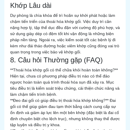
Khớp Lâu dài
Dự phòng là chìa khóa để trì hoãn sự khởi phát hoặc làm
chậm tiến triển của thoái hóa khớp gối. Việc duy trì cân
nặng hợp lý, tập thể dục đều đặn với cường độ phù hợp, và
sử dụng giày dép có đệm tốt khi vận động là những biện
pháp nền tảng. Ngoài ra, việc kiểm soát tốt các bệnh lý đi
kèm như đái tháo đường hoặc viêm khớp cũng đóng vai trò
quan trọng trong việc bảo vệ khớp gối.
8. Câu hỏi Thường gặp (FAQ)
**Thoái hóa khớp gối có thể chữa khỏi hoàn toàn không?**
Hiện tại, chưa có phương pháp điều trị nào có thể đảo
ngược hoàn toàn quá trình thoái hóa sụn đã xảy ra. Mục
tiêu điều trị là kiểm soát triệu chứng, cải thiện chức năng và
làm chậm tiến trình bệnh.
**Đeo đai gối có giúp điều trị thoái hóa khớp không?** Đai
gối có thể giúp giảm đau tạm thời bằng cách cung cấp sự
ổn định và giảm áp lực lên một bên khớp (đặc biệt là đai cố
định chuyên biệt cho lệch trục), nhưng không thay thế được
tập luyện và điều trị y khoa.