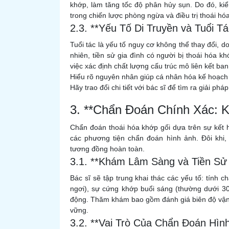
khớp, làm tăng tốc độ phân hủy sụn. Do đó, ki
trong chiến lược phòng ngừa và điều trị thoái hó
2.3. **Yếu Tố Di Truyền và Tuổi Tá
Tuổi tác là yếu tố nguy cơ không thể thay đổi, d
nhiên, tiền sử gia đình có người bị thoái hóa kh
việc xác định chất lượng cấu trúc mô liên kết ban
Hiểu rõ nguyên nhân giúp cá nhân hóa kế hoạch 
Hãy trao đổi chi tiết với bác sĩ để tìm ra giải ph
3. **Chẩn Đoán Chính Xác: 
Chẩn đoán thoái hóa khớp gối dựa trên sự kết 
các phương tiện chẩn đoán hình ảnh. Đôi khi,
tương đồng hoàn toàn.
3.1. **Khám Lâm Sàng và Tiền Sử
Bác sĩ sẽ tập trung khai thác các yếu tố: tính 
ngơi), sự cứng khớp buổi sáng (thường dưới 30 
động. Thăm khám bao gồm đánh giá biên độ vận 
vững.
3.2. **Vai Trò Của Chẩn Đoán Hìn