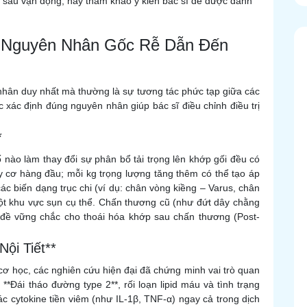
 sau vận động, hãy tham khảo ý kiến bác sĩ để được đánh
à Nguyên Nhân Gốc Rễ Dẫn Đến
nhân duy nhất mà thường là sự tương tác phức tạp giữa các
c xác định đúng nguyên nhân giúp bác sĩ điều chỉnh điều trị
*
 nào làm thay đổi sự phân bổ tải trọng lên khớp gối đều có
y cơ hàng đầu; mỗi kg trọng lượng tăng thêm có thể tạo áp
 các biến dạng trục chi (ví dụ: chân vòng kiềng – Varus, chân
một khu vực sụn cụ thể. Chấn thương cũ (như đứt dây chằng
 đề vững chắc cho thoái hóa khớp sau chấn thương (Post-
ội Tiết**
cơ học, các nghiên cứu hiện đại đã chứng minh vai trò quan
**Đái tháo đường type 2**, rối loạn lipid máu và tình trạng
ác cytokine tiền viêm (như IL-1β, TNF-α) ngay cả trong dịch