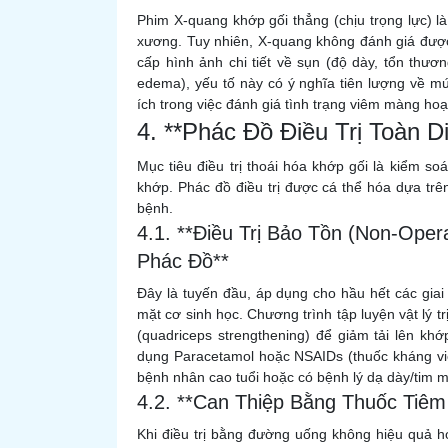
Phim X-quang khớp gối thẳng (chịu trọng lực) 
xương. Tuy nhiên, X-quang không đánh giá đượ
cấp hình ảnh chi tiết về sụn (độ dày, tổn thư
edema), yếu tố này có ý nghĩa tiên lượng về m
ích trong việc đánh giá tình trạng viêm màng hoạ
4. **Phác Đồ Điều Trị Toàn 
Mục tiêu điều trị thoái hóa khớp gối là kiểm s
khớp. Phác đồ điều trị được cá thể hóa dựa tr
bệnh.
4.1. **Điều Trị Bảo Tồn (Non-Ope
Phác Đồ**
Đây là tuyến đầu, áp dụng cho hầu hết các giai đ
mặt cơ sinh học. Chương trình tập luyện vật lý t
(quadriceps strengthening) để giảm tải lên khớ
dụng Paracetamol hoặc NSAIDs (thuốc kháng viê
bệnh nhân cao tuổi hoặc có bệnh lý dạ dày/tim 
4.2. **Can Thiệp Bằng Thuốc Tiêm
Khi điều trị bằng đường uống không hiệu quả ho