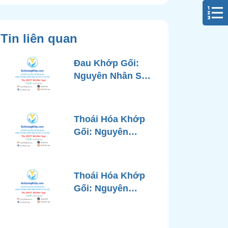
Tin liên quan
Đau Khớp Gối:
Nguyên Nhân Sâu
Xa, Chẩn Đoán
Chính Xác và
Phương Pháp
Thoái Hóa Khớp
Điều Trị Tiên Tiến
Gối: Nguyên
Từ Góc Nhìn Bác
Nhân, Triệu
Sĩ Xương Khớp
Chứng, Chẩn
Đoán và Các
Thoái Hóa Khớp
Phương Pháp
Gối: Nguyên
Điều Trị Chuẩn Y
Nhân, Chẩn Đoán
Khoa
Chính Xác và
Phương Pháp