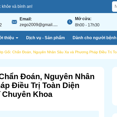
khỏe và bình an!
Mở cửa:
Email:
zego2009@gmail.com
2
8h00 - 17h30
ới thiệu
Dịch vụ - Sản phẩm
Dành cho người bện
ớp Gối: Chẩn Đoán, Nguyên Nhân Sâu Xa và Phương Pháp Điều Trị T
 Chẩn Đoán, Nguyên Nhân
p Điều Trị Toàn Diện
ĩ Chuyên Khoa