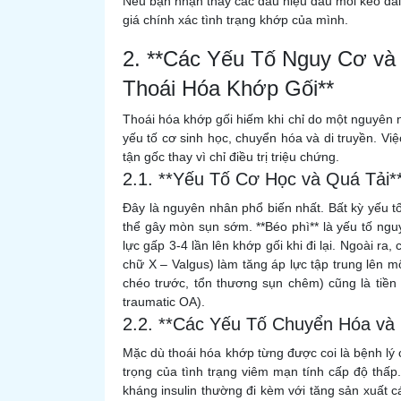
Nếu bạn nhận thấy các dấu hiệu đau mỏi kéo dài
giá chính xác tình trạng khớp của mình.
2. **Các Yếu Tố Nguy Cơ v
Thoái Hóa Khớp Gối**
Thoái hóa khớp gối hiếm khi chỉ do một nguyên 
yếu tố cơ sinh học, chuyển hóa và di truyền. Việ
tận gốc thay vì chỉ điều trị triệu chứng.
2.1. **Yếu Tố Cơ Học và Quá Tải*
Đây là nguyên nhân phổ biến nhất. Bất kỳ yếu tố
thể gây mòn sụn sớm. **Béo phì** là yếu tố ngu
lực gấp 3-4 lần lên khớp gối khi đi lại. Ngoài ra,
chữ X – Valgus) làm tăng áp lực tập trung lên 
chéo trước, tổn thương sụn chêm) cũng là tiền
traumatic OA).
2.2. **Các Yếu Tố Chuyển Hóa và N
Mặc dù thoái hóa khớp từng được coi là bệnh lý 
trọng của tình trạng viêm mạn tính cấp độ thấp. 
kháng insulin thường đi kèm với tăng sản xuất c