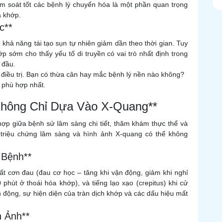
ểm soát tốt các bệnh lý chuyển hóa là một phần quan trọng
a khớp.
c**
o khả năng tái tạo sụn tự nhiên giảm dần theo thời gian. Tuy
ớp sớm cho thấy yếu tố di truyền có vai trò nhất định trong
 đầu.
điều trị. Bạn có thừa cân hay mắc bệnh lý nền nào không?
áp phù hợp nhất.
Không Chỉ Dựa Vào X-Quang**
hợp giữa bệnh sử lâm sàng chi tiết, thăm khám thực thể và
 triệu chứng lâm sàng và hình ảnh X-quang có thể không
 Bệnh**
chất cơn đau (đau cơ học – tăng khi vận động, giảm khi nghỉ
phút ở thoái hóa khớp), và tiếng lạo xạo (crepitus) khi cử
động, sự hiện diện của tràn dịch khớp và các dấu hiệu mất
h Ảnh**