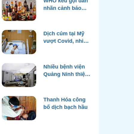
WHO kêu gọi dán
nhãn cảnh báo
ung thư trên bao
bì rượu
Dịch cúm tại Mỹ
vượt Covid, nhiều
bệnh viện quá tải
Nhiều bệnh viện
Quảng Ninh thiệt
hại nặng, cạn điện
nước sau bão
Yagi
Thanh Hóa công
bố dịch bạch hầu