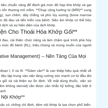
là tiêu chuẩn vàng để đánh giá mức độ hẹp khe khớp và gai
c tổn thương mô mềm. **Chụp cộng hưởng từ (MRI)** cung
ơng), sụn chêm, dây chằng và phù tủy xương (bone marrow
ức độ đau và tiến triển của bệnh. Siêu âm khớp có thể hữu
t dịch và sự hiện diện của dịch khớp.
Diện Cho Thoái Hóa Khớp Gối**
oát đau, cải thiện chức năng và làm chậm quá trình phá hủy
ên mức độ bệnh (KL), triệu chứng và mong muốn của người
rative Management) – Nền Tảng Của Mọi
oạn I, II và III. **Giảm cân** là can thiệp hiệu quả nhất về
rị liệu tập trung vào việc tăng cường sức mạnh cơ tứ đầu đùi
p gối và cải thiện sự ổn định. Về mặt dùng thuốc, việc sử
m không steroid) cần được cân nhắc kỹ lưỡng, đặc biệt ở
mạch.
 Nội Khớp**
ặc có chống chỉ định, tiêm nội khớp là lựa chọn phổ biến.