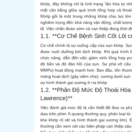
khớp, đây không chỉ là tình trạng 'lão hóa tự n
mất cân bằng giữa quá trình tổng hợp và thoá
Khớp gối là một trong những khớp chịu lực lớn
nghiêm trọng đến khả năng vận động, chất lượng
tế. Việc chẩn đoán sớm và can thiệp đúng thời đ
1.1. **Cơ Chế Bệnh Sinh Cốt Lõi 
Cơ chế chính là sự xuống cấp của sụn khớp. Sụ
được nuôi dưỡng bởi dịch khớp. Khi quá trình 
chức năng, dẫn đến việc giảm sinh tổng hợp pro
độ bền và độ đàn hồi của sụn. Sự phá vỡ cấu t
MMPs) hoạt động mạnh hơn. Ban đầu, tổn thương 
màng hoạt dịch (gây viêm nhẹ), xương dưới sụn 
sự hình thành gai xương ở rìa khớp.
1.2. **Phân Độ Mức Độ Thoái Hóa 
Lawrence)**
Việc đánh giá mức độ là cần thiết để đưa ra ph
dựa trên phim X-quang thường quy, phân loại từ 
khe khớp rõ rệt và hình thành gai xương lớn). Độ
thường cần xem xét các biện pháp can thiệp sâu