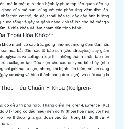
hiên' mà là một quá trình bệnh lý phức tạp liên quan đến sự
i giáng của mô sụn, cùng với các phản ứng viêm tiềm ẩn.
 nhất trên cơ thể, do đó, thoái hóa tại đây gây ảnh hưởng
 cuộc sống và gây ra gánh nặng kinh tế lớn cho hệ thống y
iểm là chìa khóa để làm chậm tiến trình bệnh.
của Thoái Hóa Khớp**
n khỏe mạnh có cấu trúc giống như một miếng đệm đàn hồi,
thoái hóa bắt đầu, các tế bào sụn (chondrocytes) suy giảm
teoglycans và collagen loại II – những thành phần tạo nên
rúc collagen tạo điều kiện cho các enzyme tiêu hủy (như
chỉ giới hạn ở sụn, nhưng khi bệnh tiến triển, nó lan sang
(gây xơ cứng và hình thành nang dưới sụn), và cuối cùng là
Theo Tiêu Chuẩn Y Khoa (Kellgren-
ác đồ điều trị phù hợp. Thang điểm Kellgren-Lawrence (KL)
độ 0 (không có dấu hiệu) đến độ IV (thoái hóa nặng với hẹp
 I và II thường là giai đoạn bảo tồn, trong khi độ III và IV
 hơn.