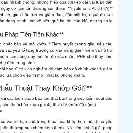
m đau nhanh chóng, nhưng hiệu quả chỉ kéo dài vài tuần đến
 nguy cơ làm tổn thương sụn thêm. **Hyaluronic Acid (HA)**
nhiên, giúp bôi trơn và giảm đau, đặc biệt hiệu quả ở mức
ẫn đang tranh luận về hiệu quả lâu dài của HA, nhưng nó là
ệu Pháp Tiên Tiến Khác**
o hoặc bảo vệ mô khớp. **Tiêm huyết tương giàu tiểu cầu
ứa các yếu tố tăng trưởng có khả năng giảm viêm và hỗ trợ
iệm lâm sàng quy mô lớn để xác nhận, PRP cho thấy tiềm
nhẹ đến trung bình.
 bởi bác sĩ có kinh nghiệm để đảm bảo độ chính xác và giảm
các lựa chọn điều trị mới nhất tại phòng khám.
Phẫu Thuật Thay Khớp Gối?**
 khi các biện pháp bảo tồn thất bại trong việc kiểm soát đau
 cho thoái hóa khớp gối độ III và IV (mức độ nặng).
*
 có vai trò hạn chế trong thoái hóa khớp tiến triển (chủ yếu
ị tổn thương sụn chêm kèm theo). Nó hiếm khi là giải pháp