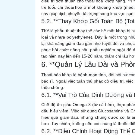
điều trị đơn thuần cho thoái hóa khớp nặng. **
trẻ tuổi, chỉ thoái hóa ở một khoang khớp (media
này giúp dịch chuyển tải trọng sang khu vực sụn c
5.2. **Thay Khớp Gối Toàn Bộ (Tot
TKA là phẫu thuật thay thế các bề mặt khớp bị 
loại và nhựa polyethylene). Đây là một trong n
lại khả năng giảm đau gần như tuyệt đối và phụ
phục hồi chức năng hậu phẫu nghiêm ngặt để đạ
tạo hiện nay lên đến 15-20 năm, thậm chí lâu hơn
6. **Quản Lý Lâu Dài và Phò
Thoái hóa khớp là bệnh mạn tính, đòi hỏi sự cam
bác sĩ. Ngoài việc tuân thủ phác đồ điều trị, việc
triệu chứng.
6.1. **Vai Trò Của Dinh Dưỡng và
Chế độ ăn giàu Omega-3 (từ cá béo), thực phẩ
dấu hiệu viêm. Việc sử dụng Glucosamine và Ch
hiệu quả giảm đau, nhưng chúng được coi là a
hơn. Tuy nhiên, không nên coi chúng là thuốc đi
6.2. **Điều Chỉnh Hoạt Động Thể C