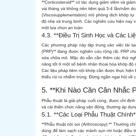
**Corticosteroid** có tác dụng giảm viêm và giả
vài tháng và không nên tiêm quá 3-4 lần/năm do
(Viscosupplementation) mô phỏng dịch khớp tự 
độ nhẹ và trung bình. Các nghiên cứu hiện nay v
một lựa chọn an toàn.
4.3. **Điều Trị Sinh Học và Các Li
Các phương pháp này tập trung vào việc tái tạ
(PRP)** đang được nghiên cứu rộng rãi. PRP ch
sửa chữa mô. Mặc dù vẫn cần thêm các thử ngh
năng tốt ở một số bệnh nhân thoái hóa khớp độ 
Các liệu pháp tiêm nội khớp cần được thực hiện
thiểu rủi ro nhiễm trùng. Đừng ngần ngại hỏi về 
5. **Khi Nào Cần Cân Nhắc 
Phẫu thuật là giải pháp cuối cùng, được chỉ định
và cải thiện chức năng vận động, thường áp dụng
5.1. **Các Loại Phẫu Thuật Chính*
**Phẫu thuật nội soi (Arthroscopy):** Thường chỉ
dùng để làm sạch các mảnh sụn rời hoặc điều tr