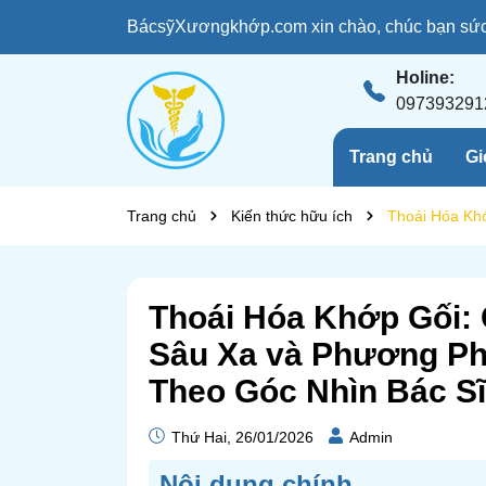
BácsỹXươngkhớp.com xin chào, chúc bạn sức 
Holine:
097393291
Trang chủ
Gi
Trang chủ
Kiến thức hữu ích
Thoái Hóa Kh
Thoái Hóa Khớp Gối:
Sâu Xa và Phương Phá
Theo Góc Nhìn Bác S
Thứ Hai, 26/01/2026
Admin
Nôi dung chính