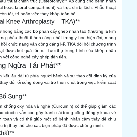
Phẫu thuật chỉnh trục (Osteotomy):** Áp dụng cho bệnh nhân
l hoặc lateral compartment) và trục chi bị lệch. Phẫu thuật
òn tốt, trì hoãn việc thay khớp toàn bộ.
al Knee Arthroplasty – TKA)**
hư hỏng bằng các bộ phận cấy ghép nhân tạo (thường là kim
hững phẫu thuật thành công nhất trong y học hiện đại, mang
c hồi chức năng vận động đáng kể. TKA đòi hỏi chương trình
t được kết quả tối ưu. Tuổi thọ trung bình của khớp nhân
 với công nghệ cấy ghép tiên tiến.
ng Ngừa Tái Phát**
 kết lâu dài từ phía người bệnh và sự theo dõi định kỳ của
 thay đổi lối sống đóng vai trò then chốt trong việc kiểm soát
 Bổ Sung**
m chống oxy hóa và nghệ (Curcumin) có thể giúp giảm các
ondroitin vẫn còn gây tranh cãi trong cộng đồng y khoa về
n toàn và có thể giúp một số bệnh nhân cảm thấy dễ chịu
ều trị thay thế cho các biện pháp đã được chứng minh.
hất**