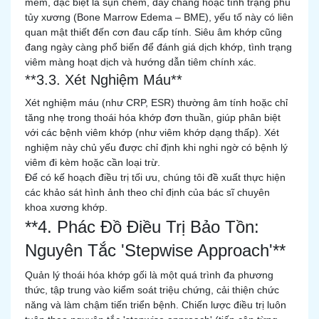
mềm, đặc biệt là sụn chêm, dây chằng hoặc tình trạng phù
tủy xương (Bone Marrow Edema – BME), yếu tố này có liên
quan mật thiết đến cơn đau cấp tính. Siêu âm khớp cũng
đang ngày càng phổ biến để đánh giá dịch khớp, tình trạng
viêm màng hoạt dịch và hướng dẫn tiêm chính xác.
**3.3. Xét Nghiệm Máu**
Xét nghiệm máu (như CRP, ESR) thường âm tính hoặc chỉ
tăng nhẹ trong thoái hóa khớp đơn thuần, giúp phân biệt
với các bệnh viêm khớp (như viêm khớp dạng thấp). Xét
nghiệm này chủ yếu được chỉ định khi nghi ngờ có bệnh lý
viêm đi kèm hoặc cần loại trừ.
Để có kế hoạch điều trị tối ưu, chúng tôi đề xuất thực hiện
các khảo sát hình ảnh theo chỉ định của bác sĩ chuyên
khoa xương khớp.
**4. Phác Đồ Điều Trị Bảo Tồn:
Nguyên Tắc 'Stepwise Approach'**
Quản lý thoái hóa khớp gối là một quá trình đa phương
thức, tập trung vào kiểm soát triệu chứng, cải thiện chức
năng và làm chậm tiến triển bệnh. Chiến lược điều trị luôn