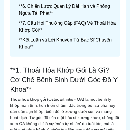
**6. Chiến Lược Quản Lý Dài Hạn và Phòng
Ngừa Tái Phát**
**7. Câu Hỏi Thường Gặp (FAQ) Về Thoái Hóa
Khớp Gối**
**Kết Luận và Lời Khuyên Từ Bác Sĩ Chuyên
Khoa**
**1. Thoái Hóa Khớp Gối Là Gì?
Cơ Chế Bệnh Sinh Dưới Góc Độ Y
Khoa**
Thoái hóa khớp gối (Osteoarthritis - OA) là một bệnh lý
khớp mạn tính, tiến triển chậm, đặc trưng bởi sự phá hủy
dần dần sụn khớp, biến đổi ở xương dưới sụn và màng
hoạt dịch. Từ góc độ của một bác sĩ xương khớp, chúng tôi
xem OA không chỉ là sự 'mòn tự nhiên' do tuổi tác, mà là
một quá trình bệnh lý phức tạp liên quan đến sự mất cân