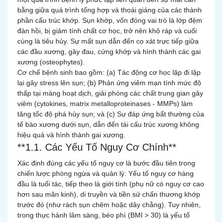
bằng giữa quá trình tổng hợp và thoái giáng của các thành
phần cấu trúc khớp. Sụn khớp, vốn đóng vai trò là lớp đệm
đàn hồi, bị giảm tính chất cơ học, trở nên khô ráp và cuối
cùng là tiêu hủy. Sự mất sụn dẫn đến cọ xát trực tiếp giữa
các đầu xương, gây đau, cứng khớp và hình thành các gai
xương (osteophytes).
Cơ chế bệnh sinh bao gồm: (a) Tác động cơ học lặp đi lặp
lại gây stress lên sụn; (b) Phản ứng viêm mạn tính mức độ
thấp tại màng hoạt dịch, giải phóng các chất trung gian gây
viêm (cytokines, matrix metalloproteinases - MMPs) làm
tăng tốc độ phá hủy sụn; và (c) Sự đáp ứng bất thường của
tế bào xương dưới sụn, dẫn đến tái cấu trúc xương không
hiệu quả và hình thành gai xương.
**1.1. Các Yếu Tố Nguy Cơ Chính**
Xác định đúng các yếu tố nguy cơ là bước đầu tiên trong
chiến lược phòng ngừa và quản lý. Yếu tố nguy cơ hàng
đầu là tuổi tác, tiếp theo là giới tính (phụ nữ có nguy cơ cao
hơn sau mãn kinh), di truyền và tiền sử chấn thương khớp
trước đó (như rách sụn chêm hoặc dây chằng). Tuy nhiên,
trong thực hành lâm sàng, béo phì (BMI > 30) là yếu tố