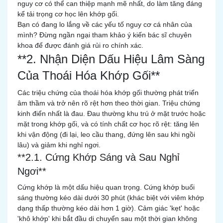
nguy cơ có thể can thiệp mạnh mẽ nhất, do làm tăng đáng
kể tải trọng cơ học lên khớp gối.
Bạn có đang lo lắng về các yếu tố nguy cơ cá nhân của
mình? Đừng ngần ngại tham khảo ý kiến bác sĩ chuyên
khoa để được đánh giá rủi ro chính xác.
**2. Nhận Diện Dấu Hiệu Lâm Sàng
Của Thoái Hóa Khớp Gối**
Các triệu chứng của thoái hóa khớp gối thường phát triển
âm thầm và trở nên rõ rệt hơn theo thời gian. Triệu chứng
kinh điển nhất là đau. Đau thường khu trú ở mặt trước hoặc
mặt trong khớp gối, và có tính chất cơ học rõ rệt: tăng lên
khi vận động (đi lại, leo cầu thang, đứng lên sau khi ngồi
lâu) và giảm khi nghỉ ngơi.
**2.1. Cứng Khớp Sáng và Sau Nghỉ
Ngơi**
Cứng khớp là một dấu hiệu quan trọng. Cứng khớp buổi
sáng thường kéo dài dưới 30 phút (khác biệt với viêm khớp
dạng thấp thường kéo dài hơn 1 giờ). Cảm giác 'kẹt' hoặc
'khô khớp' khi bắt đầu di chuyển sau một thời gian không