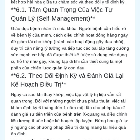
kết hợp hài hòa giữa tự chăm sóc và theo dõi y tế định kỳ.
**6.1. Tầm Quan Trọng Của Việc Tự
Quản Lý (Self-Management)**
Giáo dục bệnh nhân là chìa khóa. Người bệnh cần hiểu rõ
về bệnh lý của mình, cách điều chỉnh hoạt động hàng ngày
để giảm tải cho khớp (tránh các hoạt động gây đau nhói),
duy trì cân nặng lý tưởng và tiếp tục các bài tập tăng cường
sức mạnh cơ bắp đã được thiết kế. Việc sử dụng các dụng
cụ hỗ trợ như gậy, khung tập đi khi cần thiết cũng là một
phần của chiến lược quản lý cơn đau.
**6.2. Theo Dõi Định Kỳ và Đánh Giá Lại
Kế Hoạch Điều Trị**
Ngay cả sau khi thay khớp, việc tập vật lý trị liệu vẫn rất
quan trọng. Đối với những người chưa phẫu thuật, việc tái
khám định kỳ 6 tháng đến 1 năm một lần cho phép bác sĩ
đánh giá sự tiến triển của bệnh trên X-quang và điều chỉnh
liều lượng thuốc hoặc kế hoạch tập luyện. Đừng bao giờ tự
ý ngừng các phương pháp điều trị đang mang lại hiệu quả
ổn định.