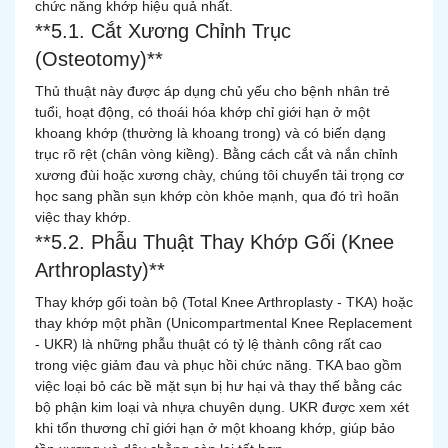
chức năng khớp hiệu quả nhất.
**5.1. Cắt Xương Chỉnh Trục
(Osteotomy)**
Thủ thuật này được áp dụng chủ yếu cho bệnh nhân trẻ
tuổi, hoạt động, có thoái hóa khớp chỉ giới hạn ở một
khoang khớp (thường là khoang trong) và có biến dạng
trục rõ rệt (chân vòng kiềng). Bằng cách cắt và nắn chỉnh
xương đùi hoặc xương chày, chúng tôi chuyển tải trọng cơ
học sang phần sụn khớp còn khỏe mạnh, qua đó trì hoãn
việc thay khớp.
**5.2. Phẫu Thuật Thay Khớp Gối (Knee
Arthroplasty)**
Thay khớp gối toàn bộ (Total Knee Arthroplasty - TKA) hoặc
thay khớp một phần (Unicompartmental Knee Replacement
- UKR) là những phẫu thuật có tỷ lệ thành công rất cao
trong việc giảm đau và phục hồi chức năng. TKA bao gồm
việc loại bỏ các bề mặt sụn bị hư hại và thay thế bằng các
bộ phận kim loại và nhựa chuyên dụng. UKR được xem xét
khi tổn thương chỉ giới hạn ở một khoang khớp, giúp bảo