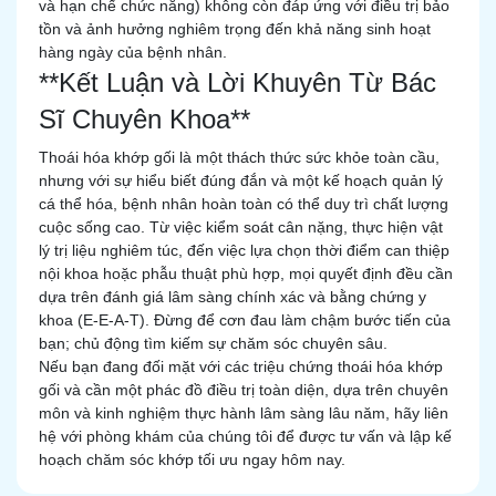
và hạn chế chức năng) không còn đáp ứng với điều trị bảo
tồn và ảnh hưởng nghiêm trọng đến khả năng sinh hoạt
hàng ngày của bệnh nhân.
**Kết Luận và Lời Khuyên Từ Bác
Sĩ Chuyên Khoa**
Thoái hóa khớp gối là một thách thức sức khỏe toàn cầu,
nhưng với sự hiểu biết đúng đắn và một kế hoạch quản lý
cá thể hóa, bệnh nhân hoàn toàn có thể duy trì chất lượng
cuộc sống cao. Từ việc kiểm soát cân nặng, thực hiện vật
lý trị liệu nghiêm túc, đến việc lựa chọn thời điểm can thiệp
nội khoa hoặc phẫu thuật phù hợp, mọi quyết định đều cần
dựa trên đánh giá lâm sàng chính xác và bằng chứng y
khoa (E-E-A-T). Đừng để cơn đau làm chậm bước tiến của
bạn; chủ động tìm kiếm sự chăm sóc chuyên sâu.
Nếu bạn đang đối mặt với các triệu chứng thoái hóa khớp
gối và cần một phác đồ điều trị toàn diện, dựa trên chuyên
môn và kinh nghiệm thực hành lâm sàng lâu năm, hãy liên
hệ với phòng khám của chúng tôi để được tư vấn và lập kế
hoạch chăm sóc khớp tối ưu ngay hôm nay.