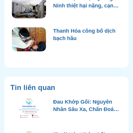
Ninh thiệt hại nặng, cạn
điện nước sau bão Yagi
Thanh Hóa công bố dịch
bạch hầu
Tin liên quan
Đau Khớp Gối: Nguyên
Nhân Sâu Xa, Chẩn Đoán
Chính Xác và Phương
Pháp Điều Trị Tiên Tiến Từ
Góc Nhìn Bác Sĩ Xương