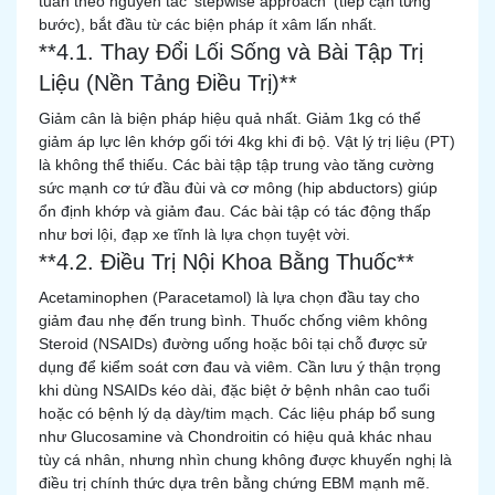
tuân theo nguyên tắc 'stepwise approach' (tiếp cận từng
bước), bắt đầu từ các biện pháp ít xâm lấn nhất.
**4.1. Thay Đổi Lối Sống và Bài Tập Trị
Liệu (Nền Tảng Điều Trị)**
Giảm cân là biện pháp hiệu quả nhất. Giảm 1kg có thể
giảm áp lực lên khớp gối tới 4kg khi đi bộ. Vật lý trị liệu (PT)
là không thể thiếu. Các bài tập tập trung vào tăng cường
sức mạnh cơ tứ đầu đùi và cơ mông (hip abductors) giúp
ổn định khớp và giảm đau. Các bài tập có tác động thấp
như bơi lội, đạp xe tĩnh là lựa chọn tuyệt vời.
**4.2. Điều Trị Nội Khoa Bằng Thuốc**
Acetaminophen (Paracetamol) là lựa chọn đầu tay cho
giảm đau nhẹ đến trung bình. Thuốc chống viêm không
Steroid (NSAIDs) đường uống hoặc bôi tại chỗ được sử
dụng để kiểm soát cơn đau và viêm. Cần lưu ý thận trọng
khi dùng NSAIDs kéo dài, đặc biệt ở bệnh nhân cao tuổi
hoặc có bệnh lý dạ dày/tim mạch. Các liệu pháp bổ sung
như Glucosamine và Chondroitin có hiệu quả khác nhau
tùy cá nhân, nhưng nhìn chung không được khuyến nghị là
điều trị chính thức dựa trên bằng chứng EBM mạnh mẽ.