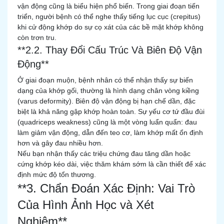
vận động cũng là biểu hiện phổ biến. Trong giai đoạn tiến
triển, người bệnh có thể nghe thấy tiếng lục cục (crepitus)
khi cử động khớp do sự cọ xát của các bề mặt khớp không
còn trơn tru.
**2.2. Thay Đổi Cấu Trúc Và Biên Độ Vận
Động**
Ở giai đoạn muộn, bệnh nhân có thể nhận thấy sự biến
dạng của khớp gối, thường là hình dạng chân vòng kiềng
(varus deformity). Biên độ vận động bị hạn chế dần, đặc
biệt là khả năng gập khớp hoàn toàn. Sự yếu cơ tứ đầu đùi
(quadriceps weakness) cũng là một vòng luẩn quẩn: đau
làm giảm vận động, dẫn đến teo cơ, làm khớp mất ổn định
hơn và gây đau nhiều hơn.
Nếu bạn nhận thấy các triệu chứng đau tăng dần hoặc
cứng khớp kéo dài, việc thăm khám sớm là cần thiết để xác
định mức độ tổn thương.
**3. Chẩn Đoán Xác Định: Vai Trò
Của Hình Ảnh Học và Xét
Nghiệm**