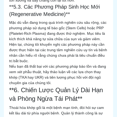
tồn xương và dây chằng còn lại tốt hơn.
**5.3. Các Phương Pháp Sinh Học Mới
(Regenerative Medicine)**
Mặc dù vẫn đang trong quá trình nghiên cứu sâu rộng, các
phương pháp sử dụng tế bào gốc (Stem Cells) hoặc PRP
(Platelet-Rich Plasma) đang được thử nghiệm. Mục tiêu là
kích thích khả năng tự sửa chữa của sụn và giảm viêm.
Hiện tại, chúng tôi khuyến nghị các phương pháp này cần
được thực hiện tại các trung tâm nghiên cứu uy tín và bệnh
nhân cần hiểu rõ rằng chúng chưa phải là tiêu chuẩn điều
trị bắt buộc.
Nếu bạn đã thất bại với các phương pháp bảo tồn và đang
xem xét phẫu thuật, hãy thảo luận về các lựa chọn thay
khớp (TKA hay UKR) và tiên lượng phục hồi với đội ngũ
chuyên gia của chúng tôi.
**6. Chiến Lược Quản Lý Dài Hạn
và Phòng Ngừa Tái Phát**
Thoái hóa khớp gối là một bệnh mạn tính, đòi hỏi sự cam
kết lâu dài từ phía người bệnh. Quản lý thành công là sự