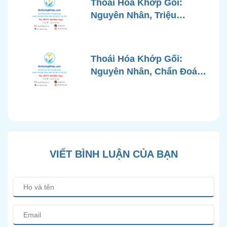
Thoái Hóa Khớp Gối:
Khớp
Nguyên Nhân, Triệu
Chứng, Chẩn Đoán và Các
Phương Pháp Điều Trị
Chuẩn Y Khoa
Thoái Hóa Khớp Gối:
Nguyên Nhân, Chẩn Đoán
Chính Xác và Phương
Pháp Điều Trị Bảo Tồn
Hiện Đại
VIẾT BÌNH LUẬN CỦA BẠN