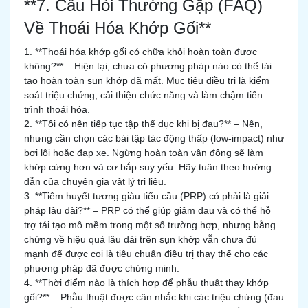
**7. Câu Hỏi Thường Gặp (FAQ)
Về Thoái Hóa Khớp Gối**
1. **Thoái hóa khớp gối có chữa khỏi hoàn toàn được
không?** – Hiện tại, chưa có phương pháp nào có thể tái
tạo hoàn toàn sụn khớp đã mất. Mục tiêu điều trị là kiểm
soát triệu chứng, cải thiện chức năng và làm chậm tiến
trình thoái hóa.
2. **Tôi có nên tiếp tục tập thể dục khi bị đau?** – Nên,
nhưng cần chọn các bài tập tác động thấp (low-impact) như
bơi lội hoặc đạp xe. Ngừng hoàn toàn vận động sẽ làm
khớp cứng hơn và cơ bắp suy yếu. Hãy tuân theo hướng
dẫn của chuyên gia vật lý trị liệu.
3. **Tiêm huyết tương giàu tiểu cầu (PRP) có phải là giải
pháp lâu dài?** – PRP có thể giúp giảm đau và có thể hỗ
trợ tái tạo mô mềm trong một số trường hợp, nhưng bằng
chứng về hiệu quả lâu dài trên sụn khớp vẫn chưa đủ
mạnh để được coi là tiêu chuẩn điều trị thay thế cho các
phương pháp đã được chứng minh.
4. **Thời điểm nào là thích hợp để phẫu thuật thay khớp
gối?** – Phẫu thuật được cân nhắc khi các triệu chứng (đau