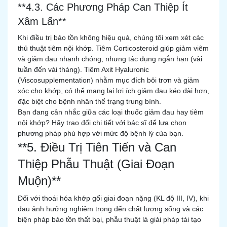
**4.3. Các Phương Pháp Can Thiệp Ít
Xâm Lấn**
Khi điều trị bảo tồn không hiệu quả, chúng tôi xem xét các
thủ thuật tiêm nội khớp. Tiêm Corticosteroid giúp giảm viêm
và giảm đau nhanh chóng, nhưng tác dụng ngắn hạn (vài
tuần đến vài tháng). Tiêm Axit Hyaluronic
(Viscosupplementation) nhằm mục đích bôi trơn và giảm
xóc cho khớp, có thể mang lại lợi ích giảm đau kéo dài hơn,
đặc biệt cho bệnh nhân thể trạng trung bình.
Bạn đang cân nhắc giữa các loại thuốc giảm đau hay tiêm
nội khớp? Hãy trao đổi chi tiết với bác sĩ để lựa chọn
phương pháp phù hợp với mức độ bệnh lý của bạn.
**5. Điều Trị Tiên Tiến và Can
Thiệp Phẫu Thuật (Giai Đoạn
Muộn)**
Đối với thoái hóa khớp gối giai đoạn nặng (KL độ III, IV), khi
đau ảnh hưởng nghiêm trọng đến chất lượng sống và các
biện pháp bảo tồn thất bại, phẫu thuật là giải pháp tái tạo