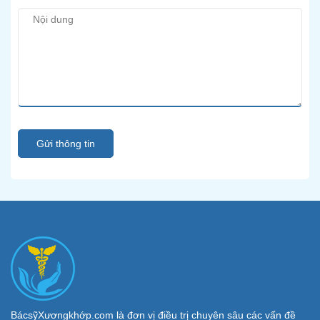
Gửi thông tin
BácsỹXươngkhớp.com là đơn vị điều trị chuyên sâu các vấn đề