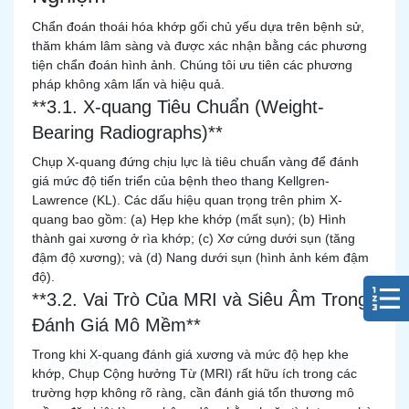
Chẩn đoán thoái hóa khớp gối chủ yếu dựa trên bệnh sử,
thăm khám lâm sàng và được xác nhận bằng các phương
tiện chẩn đoán hình ảnh. Chúng tôi ưu tiên các phương
pháp không xâm lấn và hiệu quả.
**3.1. X-quang Tiêu Chuẩn (Weight-
Bearing Radiographs)**
Chụp X-quang đứng chịu lực là tiêu chuẩn vàng để đánh
giá mức độ tiến triển của bệnh theo thang Kellgren-
Lawrence (KL). Các dấu hiệu quan trọng trên phim X-
quang bao gồm: (a) Hẹp khe khớp (mất sụn); (b) Hình
thành gai xương ở rìa khớp; (c) Xơ cứng dưới sụn (tăng
đậm độ xương); và (d) Nang dưới sụn (hình ảnh kém đậm
độ).
**3.2. Vai Trò Của MRI và Siêu Âm Trong
Đánh Giá Mô Mềm**
Trong khi X-quang đánh giá xương và mức độ hẹp khe
khớp, Chụp Cộng hưởng Từ (MRI) rất hữu ích trong các
trường hợp không rõ ràng, cần đánh giá tổn thương mô