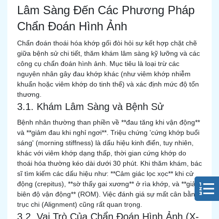
Lâm Sàng Đến Các Phương Pháp
Chẩn Đoán Hình Ảnh
Chẩn đoán thoái hóa khớp gối đòi hỏi sự kết hợp chặt chẽ
giữa bệnh sử chi tiết, thăm khám lâm sàng kỹ lưỡng và các
công cụ chẩn đoán hình ảnh. Mục tiêu là loại trừ các
nguyên nhân gây đau khớp khác (như viêm khớp nhiễm
khuẩn hoặc viêm khớp do tinh thể) và xác định mức độ tổn
thương.
3.1. Khám Lâm Sàng và Bệnh Sử
Bệnh nhân thường than phiền về **đau tăng khi vận động**
và **giảm đau khi nghỉ ngơi**. Triệu chứng 'cứng khớp buổi
sáng' (morning stiffness) là dấu hiệu kinh điển, tuy nhiên,
khác với viêm khớp dạng thấp, thời gian cứng khớp do
thoái hóa thường kéo dài dưới 30 phút. Khi thăm khám, bác
sĩ tìm kiếm các dấu hiệu như: **Cảm giác lọc xọc** khi cử
động (crepitus), **sờ thấy gai xương** ở rìa khớp, và **giảm
biên độ vận động** (ROM). Việc đánh giá sự mất cân bằng
trục chi (Alignment) cũng rất quan trọng.
3.2. Vai Trò Của Chẩn Đoán Hình Ảnh (X-