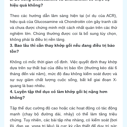
hiệu quả không?
Theo các hướng dẫn lâm sàng hiện tại (ví dụ của ACR),
hiệu quả của Glucosamine và Chondroitin còn gây tranh cãi
và chưa được chứng minh một cách nhất quán trên các thử
nghiệm lớn. Chúng thường được coi là bổ sung tùy chọn,
không phải là điều trị nền tảng.
3. Bao lâu thì cần thay khớp gối nếu đang điều trị bảo
tồn?
Không có mốc thời gian cố định. Việc quyết định thay khớp
dựa trên sự thất bại của điều trị bảo tồn (thường kéo dài 6
tháng đến vài năm), mức độ đau không kiểm soát được và
sự suy giảm chất lượng cuộc sống, bất kể giai đoạn X-
quang là bao nhiêu.
4. Luyện tập thể dục có làm khớp gối bị nặng hơn
không?
Tập thể dục cường độ cao hoặc các hoạt động có tác động
mạnh (chạy bộ đường dài, nhảy) có thể làm tăng triệu
chứng. Tuy nhiên, các bài tập nhẹ nhàng, có kiểm soát (bơi
lội, đạp xe, yoga trị liệu) là cực kỳ cần thiết để duy trì sức