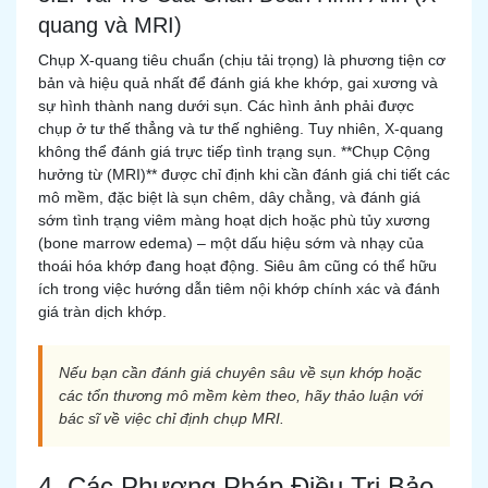
quang và MRI)
Chụp X-quang tiêu chuẩn (chịu tải trọng) là phương tiện cơ
bản và hiệu quả nhất để đánh giá khe khớp, gai xương và
sự hình thành nang dưới sụn. Các hình ảnh phải được
chụp ở tư thế thẳng và tư thế nghiêng. Tuy nhiên, X-quang
không thể đánh giá trực tiếp tình trạng sụn. **Chụp Cộng
hưởng từ (MRI)** được chỉ định khi cần đánh giá chi tiết các
mô mềm, đặc biệt là sụn chêm, dây chằng, và đánh giá
sớm tình trạng viêm màng hoạt dịch hoặc phù tủy xương
(bone marrow edema) – một dấu hiệu sớm và nhạy của
thoái hóa khớp đang hoạt động. Siêu âm cũng có thể hữu
ích trong việc hướng dẫn tiêm nội khớp chính xác và đánh
giá tràn dịch khớp.
Nếu bạn cần đánh giá chuyên sâu về sụn khớp hoặc
các tổn thương mô mềm kèm theo, hãy thảo luận với
bác sĩ về việc chỉ định chụp MRI.
4. Các Phương Pháp Điều Trị Bảo