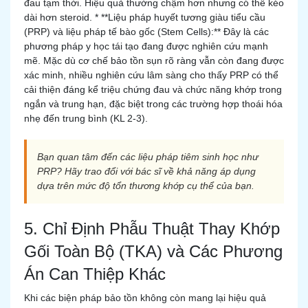
đau tạm thời. Hiệu quả thường chậm hơn nhưng có thể kéo
dài hơn steroid. * **Liệu pháp huyết tương giàu tiểu cầu
(PRP) và liệu pháp tế bào gốc (Stem Cells):** Đây là các
phương pháp y học tái tạo đang được nghiên cứu mạnh
mẽ. Mặc dù cơ chế bảo tồn sụn rõ ràng vẫn còn đang được
xác minh, nhiều nghiên cứu lâm sàng cho thấy PRP có thể
cải thiện đáng kể triệu chứng đau và chức năng khớp trong
ngắn và trung hạn, đặc biệt trong các trường hợp thoái hóa
nhẹ đến trung bình (KL 2-3).
Bạn quan tâm đến các liệu pháp tiêm sinh học như
PRP? Hãy trao đổi với bác sĩ về khả năng áp dụng
dựa trên mức độ tổn thương khớp cụ thể của bạn.
5. Chỉ Định Phẫu Thuật Thay Khớp
Gối Toàn Bộ (TKA) và Các Phương
Án Can Thiệp Khác
Khi các biện pháp bảo tồn không còn mang lại hiệu quả