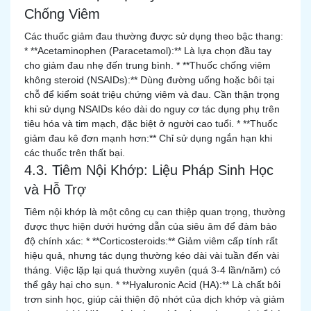
Chống Viêm
Các thuốc giảm đau thường được sử dụng theo bậc thang:
* **Acetaminophen (Paracetamol):** Là lựa chọn đầu tay
cho giảm đau nhẹ đến trung bình. * **Thuốc chống viêm
không steroid (NSAIDs):** Dùng đường uống hoặc bôi tại
chỗ để kiểm soát triệu chứng viêm và đau. Cần thận trọng
khi sử dụng NSAIDs kéo dài do nguy cơ tác dụng phụ trên
tiêu hóa và tim mạch, đặc biệt ở người cao tuổi. * **Thuốc
giảm đau kê đơn mạnh hơn:** Chỉ sử dụng ngắn hạn khi
các thuốc trên thất bại.
4.3. Tiêm Nội Khớp: Liệu Pháp Sinh Học
và Hỗ Trợ
Tiêm nội khớp là một công cụ can thiệp quan trọng, thường
được thực hiện dưới hướng dẫn của siêu âm để đảm bảo
độ chính xác: * **Corticosteroids:** Giảm viêm cấp tính rất
hiệu quả, nhưng tác dụng thường kéo dài vài tuần đến vài
tháng. Việc lặp lại quá thường xuyên (quá 3-4 lần/năm) có
thể gây hại cho sụn. * **Hyaluronic Acid (HA):** Là chất bôi
trơn sinh học, giúp cải thiện độ nhớt của dịch khớp và giảm