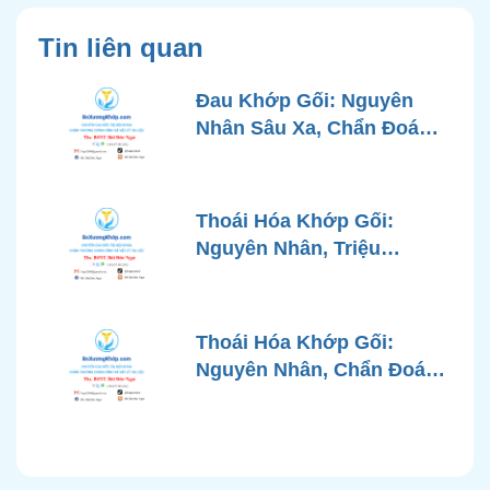
Tin liên quan
Đau Khớp Gối: Nguyên
Nhân Sâu Xa, Chẩn Đoán
Chính Xác và Phương
Pháp Điều Trị Tiên Tiến Từ
Góc Nhìn Bác Sĩ Xương
Thoái Hóa Khớp Gối:
Khớp
Nguyên Nhân, Triệu
Chứng, Chẩn Đoán và Các
Phương Pháp Điều Trị
Chuẩn Y Khoa
Thoái Hóa Khớp Gối:
Nguyên Nhân, Chẩn Đoán
Chính Xác và Phương
Pháp Điều Trị Bảo Tồn
Hiện Đại