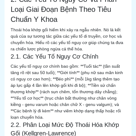
Loại Giai Đoạn Bệnh Theo Tiêu
Chuẩn Y Khoa
Thoái hóa khớp gối hiếm khi xảy ra ngẫu nhiên. Nó là kết
quả của sự tương tác giữa các yếu tố di truyền, cơ học và
chuyển hóa. Hiểu rõ các yếu tố nguy cơ giúp chúng ta đưa
ra chiến lược phòng ngừa cá thể hóa.
2.1. Các Yếu Tố Nguy Cơ Chính
Các yếu tố nguy cơ chính bao gồm: **Tuổi tác** (tần suất
tăng rõ rệt sau 50 tuổi); **Giới tính** (phụ nữ sau mãn kinh
có nguy cơ cao hơn); **Béo phì** (mỗi 1kg tăng thêm tạo
áp lực gấp 4 lần lên khớp gối khi đi bộ); **Tiền sử chấn
thương khớp** (rách sụn chêm, tổn thương dây chằng);
**Yếu tố cơ học** (trục chân bất thường như chân vòng
kiềng - genu varum hoặc chân chữ X - genu valgum); và
**Các bệnh lý đi kèm** như viêm khớp dạng thấp hoặc rối
loạn chuyển hóa.
2.2. Phân Loại Mức Độ Thoái Hóa Khớp
Gối (Kellgren-Lawrence)