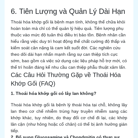
6. Tiên Lượng và Quản Lý Dài Hạn
Thoái hóa khớp gối là bệnh mạn tính, không thể chữa khỏi
hoàn toàn mà chỉ có thể quản lý hiệu quả. Tiên lượng phụ
thuộc vào mức độ tuân thủ điều trị bảo tồn. Bệnh nhân cần
hiểu rằng việc duy trì hoạt động thể chất cường độ thấp và
kiểm soát cân nặng là cam kết suốt đời. Các nghiên cứu
theo dõi dài hạn nhấn mạnh rằng sự can thiệp tích cực
sớm, bao gồm cả việc sử dụng các liệu pháp hỗ trợ mới, có
thể trì hoãn đáng kể nhu cầu can thiệp phẫu thuật xâm lấn.
Các Câu Hỏi Thường Gặp về Thoái Hóa
Khớp Gối (FAQ)
1. Thoái hóa khớp gối có lây lan không?
Thoái hóa khớp gối là bệnh lý thoái hóa tại chỗ, không lây
lan theo cơ chế nhiễm trùng hay truyền nhiễm sang các
khớp khác, tuy nhiên, do thay đổi cơ chế đi lại, các khớp
lân cận (như hông hoặc cổ chân) có thể bị ảnh hưởng gián
tiếp.
2. Bổ sung Glucosamine và Chondroitin có thực sự