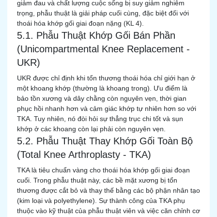
giảm đau và chất lượng cuộc sống bị suy giảm nghiêm
trọng, phẫu thuật là giải pháp cuối cùng, đặc biệt đối với
thoái hóa khớp gối giai đoạn nặng (KL 4).
5.1. Phẫu Thuật Khớp Gối Bán Phần
(Unicompartmental Knee Replacement -
UKR)
UKR được chỉ định khi tổn thương thoái hóa chỉ giới hạn ở
một khoang khớp (thường là khoang trong). Ưu điểm là
bảo tồn xương và dây chằng còn nguyên vẹn, thời gian
phục hồi nhanh hơn và cảm giác khớp tự nhiên hơn so với
TKA. Tuy nhiên, nó đòi hỏi sự thẳng trục chi tốt và sụn
khớp ở các khoang còn lại phải còn nguyên vẹn.
5.2. Phẫu Thuật Thay Khớp Gối Toàn Bộ
(Total Knee Arthroplasty - TKA)
TKA là tiêu chuẩn vàng cho thoái hóa khớp gối giai đoạn
cuối. Trong phẫu thuật này, các bề mặt xương bị tổn
thương được cắt bỏ và thay thế bằng các bộ phận nhân tạo
(kim loại và polyethylene). Sự thành công của TKA phụ
thuộc vào kỹ thuật của phẫu thuật viên và việc căn chỉnh cơ