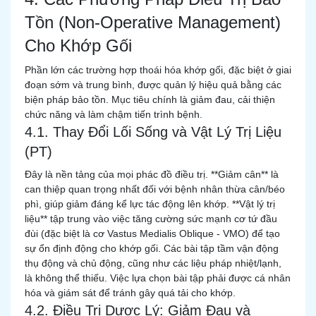
Tồn (Non-Operative Management)
Cho Khớp Gối
Phần lớn các trường hợp thoái hóa khớp gối, đặc biệt ở giai
đoạn sớm và trung bình, được quản lý hiệu quả bằng các
biện pháp bảo tồn. Mục tiêu chính là giảm đau, cải thiện
chức năng và làm chậm tiến trình bệnh.
4.1. Thay Đổi Lối Sống và Vật Lý Trị Liệu
(PT)
Đây là nền tảng của mọi phác đồ điều trị. **Giảm cân** là
can thiệp quan trọng nhất đối với bệnh nhân thừa cân/béo
phì, giúp giảm đáng kể lực tác động lên khớp. **Vật lý trị
liệu** tập trung vào việc tăng cường sức mạnh cơ tứ đầu
đùi (đặc biệt là cơ Vastus Medialis Oblique - VMO) để tạo
sự ổn định động cho khớp gối. Các bài tập tầm vận động
thụ động và chủ động, cũng như các liệu pháp nhiệt/lạnh,
là không thể thiếu. Việc lựa chọn bài tập phải được cá nhân
hóa và giám sát để tránh gây quá tải cho khớp.
4.2. Điều Trị Dược Lý: Giảm Đau và