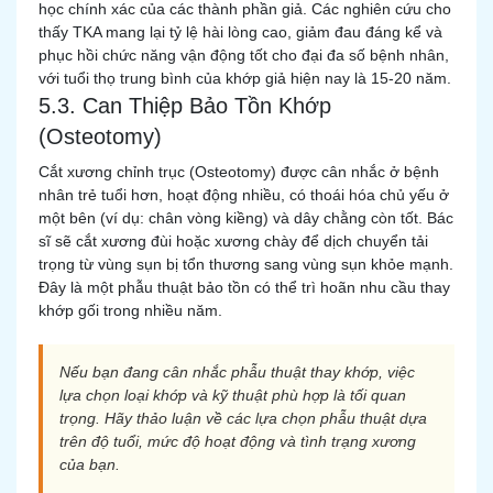
học chính xác của các thành phần giả. Các nghiên cứu cho
thấy TKA mang lại tỷ lệ hài lòng cao, giảm đau đáng kể và
phục hồi chức năng vận động tốt cho đại đa số bệnh nhân,
với tuổi thọ trung bình của khớp giả hiện nay là 15-20 năm.
5.3. Can Thiệp Bảo Tồn Khớp
(Osteotomy)
Cắt xương chỉnh trục (Osteotomy) được cân nhắc ở bệnh
nhân trẻ tuổi hơn, hoạt động nhiều, có thoái hóa chủ yếu ở
một bên (ví dụ: chân vòng kiềng) và dây chằng còn tốt. Bác
sĩ sẽ cắt xương đùi hoặc xương chày để dịch chuyển tải
trọng từ vùng sụn bị tổn thương sang vùng sụn khỏe mạnh.
Đây là một phẫu thuật bảo tồn có thể trì hoãn nhu cầu thay
khớp gối trong nhiều năm.
Nếu bạn đang cân nhắc phẫu thuật thay khớp, việc
lựa chọn loại khớp và kỹ thuật phù hợp là tối quan
trọng. Hãy thảo luận về các lựa chọn phẫu thuật dựa
trên độ tuổi, mức độ hoạt động và tình trạng xương
của bạn.