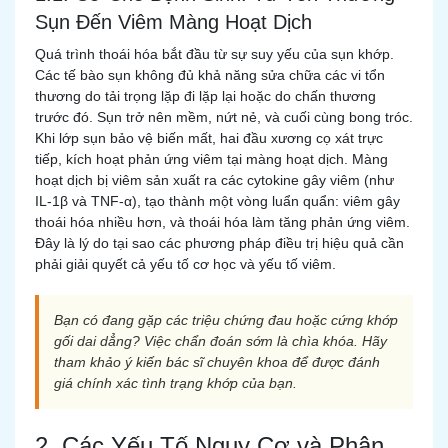
Sụn Đến Viêm Màng Hoạt Dịch
Quá trình thoái hóa bắt đầu từ sự suy yếu của sụn khớp.
Các tế bào sụn không đủ khả năng sửa chữa các vi tổn
thương do tải trọng lặp đi lặp lại hoặc do chấn thương
trước đó. Sụn trở nên mềm, nứt nẻ, và cuối cùng bong tróc.
Khi lớp sụn bảo vệ biến mất, hai đầu xương cọ xát trực
tiếp, kích hoạt phản ứng viêm tại màng hoạt dịch. Màng
hoạt dịch bị viêm sản xuất ra các cytokine gây viêm (như
IL-1β và TNF-α), tạo thành một vòng luẩn quẩn: viêm gây
thoái hóa nhiều hơn, và thoái hóa làm tăng phản ứng viêm.
Đây là lý do tại sao các phương pháp điều trị hiệu quả cần
phải giải quyết cả yếu tố cơ học và yếu tố viêm.
Bạn có đang gặp các triệu chứng đau hoặc cứng khớp
gối dai dẳng? Việc chẩn đoán sớm là chìa khóa. Hãy
tham khảo ý kiến bác sĩ chuyên khoa để được đánh
giá chính xác tình trạng khớp của bạn.
2. Các Yếu Tố Nguy Cơ và Phân