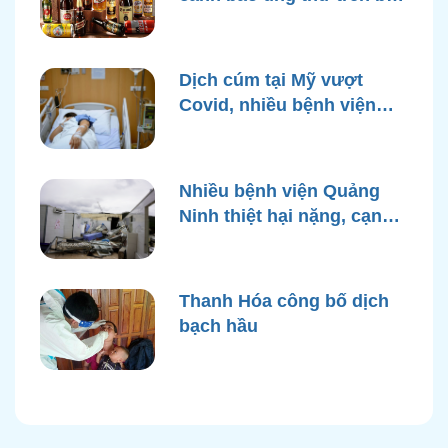
bì rượu
Dịch cúm tại Mỹ vượt
Covid, nhiều bệnh viện
quá tải
Nhiều bệnh viện Quảng
Ninh thiệt hại nặng, cạn
điện nước sau bão Yagi
Thanh Hóa công bố dịch
bạch hầu