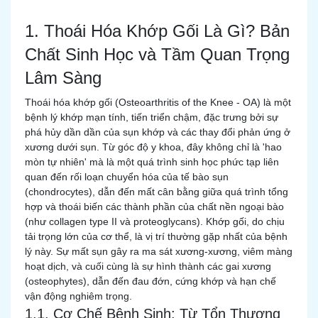
1. Thoái Hóa Khớp Gối Là Gì? Bản
Chất Sinh Học và Tầm Quan Trọng
Lâm Sàng
Thoái hóa khớp gối (Osteoarthritis of the Knee - OA) là một
bệnh lý khớp mạn tính, tiến triển chậm, đặc trưng bởi sự
phá hủy dần dần của sụn khớp và các thay đổi phản ứng ở
xương dưới sụn. Từ góc độ y khoa, đây không chỉ là 'hao
mòn tự nhiên' mà là một quá trình sinh học phức tạp liên
quan đến rối loạn chuyển hóa của tế bào sụn
(chondrocytes), dẫn đến mất cân bằng giữa quá trình tổng
hợp và thoái biến các thành phần của chất nền ngoại bào
(như collagen type II và proteoglycans). Khớp gối, do chịu
tải trọng lớn của cơ thể, là vị trí thường gặp nhất của bệnh
lý này. Sự mất sụn gây ra ma sát xương-xương, viêm màng
hoạt dịch, và cuối cùng là sự hình thành các gai xương
(osteophytes), dẫn đến đau đớn, cứng khớp và hạn chế
vận động nghiêm trọng.
1.1. Cơ Chế Bệnh Sinh: Từ Tổn Thương