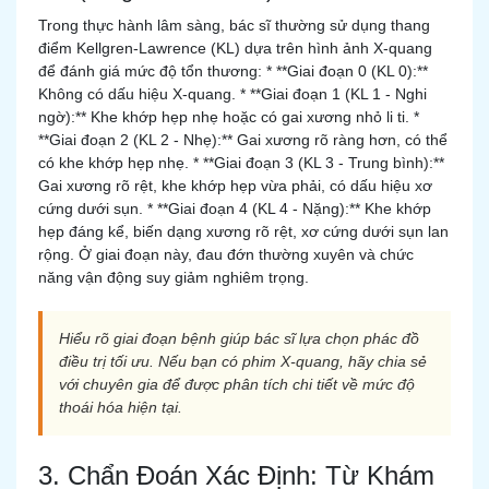
Trong thực hành lâm sàng, bác sĩ thường sử dụng thang
điểm Kellgren-Lawrence (KL) dựa trên hình ảnh X-quang
để đánh giá mức độ tổn thương: * **Giai đoạn 0 (KL 0):**
Không có dấu hiệu X-quang. * **Giai đoạn 1 (KL 1 - Nghi
ngờ):** Khe khớp hẹp nhẹ hoặc có gai xương nhỏ li ti. *
**Giai đoạn 2 (KL 2 - Nhẹ):** Gai xương rõ ràng hơn, có thể
có khe khớp hẹp nhẹ. * **Giai đoạn 3 (KL 3 - Trung bình):**
Gai xương rõ rệt, khe khớp hẹp vừa phải, có dấu hiệu xơ
cứng dưới sụn. * **Giai đoạn 4 (KL 4 - Nặng):** Khe khớp
hẹp đáng kể, biến dạng xương rõ rệt, xơ cứng dưới sụn lan
rộng. Ở giai đoạn này, đau đớn thường xuyên và chức
năng vận động suy giảm nghiêm trọng.
Hiểu rõ giai đoạn bệnh giúp bác sĩ lựa chọn phác đồ
điều trị tối ưu. Nếu bạn có phim X-quang, hãy chia sẻ
với chuyên gia để được phân tích chi tiết về mức độ
thoái hóa hiện tại.
3. Chẩn Đoán Xác Định: Từ Khám