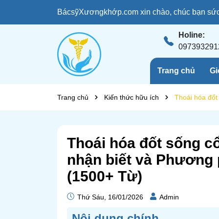
BácsỹXươngkhớp.com xin chào, chúc bạn sức 
Holine:
097393291
Trang chủ
Gi
Trang chủ
Kiến thức hữu ích
Thoái hóa đốt
Thoái hóa đốt sống c
nhận biết và Phương 
(1500+ Từ)
Thứ Sáu, 16/01/2026
Admin
Nôi dung chính