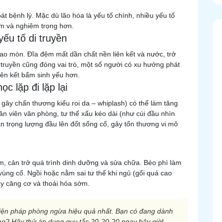
t bệnh lý. Mặc dù lão hóa là yếu tố chính, nhiều yếu tố
ớm và nghiêm trọng hơn.
yếu tố di truyền
hao mòn. Đĩa đệm mất dần chất nền liên kết và nước, trở
 truyền cũng đóng vai trò, một số người có xu hướng phát
iên kết bẩm sinh yếu hơn.
c lặp đi lặp lại
 gây chấn thương kiểu roi da – whiplash) có thể làm tăng
ân viên văn phòng, tư thế xấu kéo dài (như cúi đầu nhìn
 lần trọng lượng đầu lên đốt sống cổ, gây tổn thương vi mô
m, cản trở quá trình dinh dưỡng và sửa chữa. Béo phì làm
 vùng cổ. Ngồi hoặc nằm sai tư thế khi ngủ (gối quá cao
y căng cơ và thoái hóa sớm.
 biện pháp phòng ngừa hiệu quả nhất. Bạn có đang dành
ng? Hãy thử áp dụng quy tắc 20-20-20 ngay bây giờ!