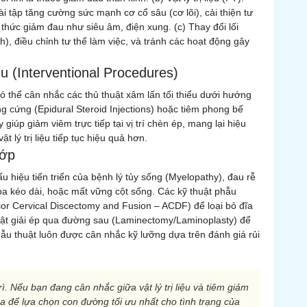
ài tập tăng cường sức mạnh cơ cổ sâu (cơ lõi), cải thiện tư
hức giảm đau như siêu âm, điện xung. (c) Thay đổi lối
), điều chỉnh tư thế làm việc, và tránh các hoạt động gây
iểu (Interventional Procedures)
ĩ có thể cân nhắc các thủ thuật xâm lấn tối thiểu dưới hướng
g cứng (Epidural Steroid Injections) hoặc tiêm phong bế
 giúp giảm viêm trực tiếp tại vị trí chèn ép, mang lại hiệu
 lý trị liệu tiếp tục hiệu quả hơn.
hớp
 hiệu tiến triển của bệnh lý tủy sống (Myelopathy), đau rễ
hoa kéo dài, hoặc mất vững cột sống. Các kỹ thuật phẫu
ior Cervical Discectomy and Fusion – ACDF) để loại bỏ đĩa
uật giải ép qua đường sau (Laminectomy/Laminoplasty) để
ẫu thuật luôn được cân nhắc kỹ lưỡng dựa trên đánh giá rủi
trì. Nếu bạn đang cân nhắc giữa vật lý trị liệu và tiêm giảm
hoa để lựa chọn con đường tối ưu nhất cho tình trạng của