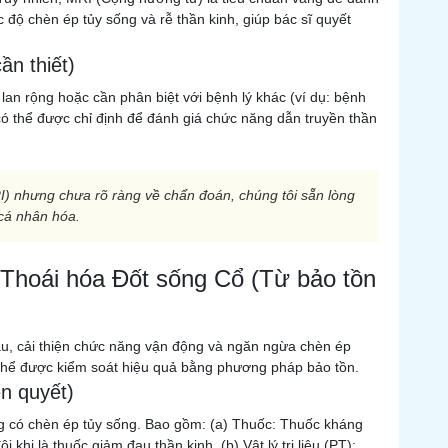
 độ chèn ép tủy sống và rễ thần kinh, giúp bác sĩ quyết
ần thiết)
lan rộng hoặc cần phân biệt với bệnh lý khác (ví dụ: bệnh
có thể được chỉ định để đánh giá chức năng dẫn truyền thần
) nhưng chưa rõ ràng về chẩn đoán, chúng tôi sẵn lòng
 cá nhân hóa.
 Thoái hóa Đốt sống Cổ (Từ bảo tồn
 đau, cải thiện chức năng vận động và ngăn ngừa chèn ép
ó thể được kiểm soát hiệu quả bằng phương pháp bảo tồn.
ên quyết)
g có chèn ép tủy sống. Bao gồm: (a) Thuốc: Thuốc kháng
 khi là thuốc giảm đau thần kinh. (b) Vật lý trị liệu (PT):