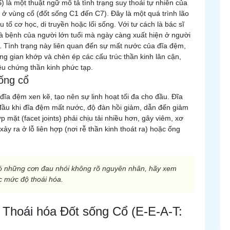
) là một thuật ngữ mô tả tình trạng suy thoái tự nhiên của
ở vùng cổ (đốt sống C1 đến C7). Đây là một quá trình lão
 tố cơ học, di truyền hoặc lối sống. Với tư cách là bác sĩ
là bệnh của người lớn tuổi mà ngày càng xuất hiện ở người
ai. Tình trạng này liên quan đến sự mất nước của đĩa đệm,
ng gian khớp và chèn ép các cấu trúc thần kinh lân cận,
ệu chứng thần kinh phức tạp.
sống cổ
ĩa đệm xen kẽ, tạo nên sự linh hoạt tối đa cho đầu. Đĩa
đầu khi đĩa đệm mất nước, độ đàn hồi giảm, dẫn đến giảm
 mặt (facet joints) phải chịu tải nhiều hơn, gây viêm, xơ
ảy ra ở lỗ liên hợp (nơi rễ thần kinh thoát ra) hoặc ống
ó những cơn đau nhói không rõ nguyên nhân, hãy xem
c mức độ thoái hóa.
a Thoái hóa Đốt sống Cổ (E-E-A-T: