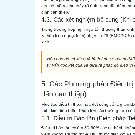
giá mô mềm, cho thấy rõ tình trạng đĩa đệm, mức
định can thiệp.
4.3. Các xét nghiệm bổ sung (Khi c
Trong trường hợp nghi ngờ tổn thương thần kinh 
lý thần kinh ngoại biên), điện cơ đồ (EMG/NCS) 
kinh.
Nếu bạn đã có kết quả hình ảnh (X-quang/MRI
tư vấn đọc kết quả và đưa ra phác đồ điều trị
5. Các Phương pháp Điều trị
đến can thiệp)
Mục tiêu điều trị thoái hóa đốt sống cổ là giảm
thần kinh tiến triển. Phần lớn các trường hợp c
5.1. Điều trị Bảo tồn (Biện pháp Ti
Điều trị bảo tồn chiếm 80-90% các ca bệnh khôn
viêm không steroid (NSAIDs), thuốc giãn cơ, và đôi