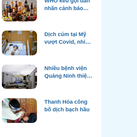
WHO kêu gọi dán
nhãn cảnh báo
ung thư trên bao
bì rượu
Dịch cúm tại Mỹ
vượt Covid, nhiều
bệnh viện quá tải
Nhiều bệnh viện
Quảng Ninh thiệt
hại nặng, cạn điện
nước sau bão
Yagi
Thanh Hóa công
bố dịch bạch hầu