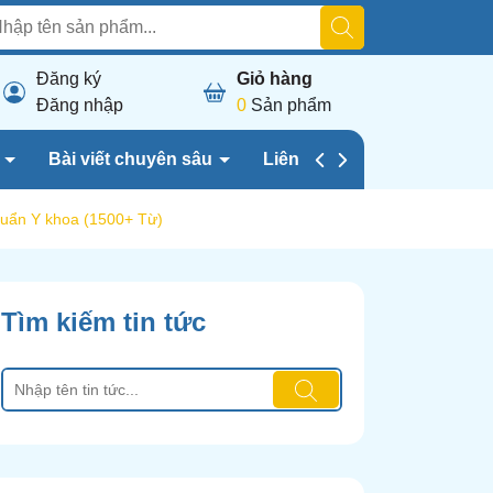
Đăng ký
Giỏ hàng
Đăng nhập
0
Sản phẩm
h
Bài viết chuyên sâu
Liên hệ chúng tôi
huẩn Y khoa (1500+ Từ)
Tìm kiếm tin tức