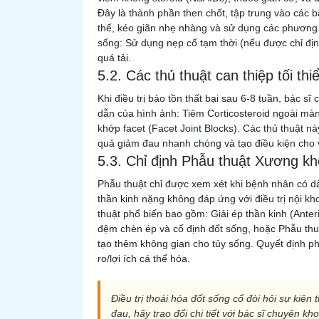
Đây là thành phần then chốt, tập trung vào các b
thế, kéo giãn nhẹ nhàng và sử dụng các phương t
sống: Sử dụng nẹp cổ tạm thời (nếu được chỉ định
quá tải.
5.2. Các thủ thuật can thiệp tối th
Khi điều trị bảo tồn thất bại sau 6-8 tuần, bác s
dẫn của hình ảnh: Tiêm Corticosteroid ngoài màn
khớp facet (Facet Joint Blocks). Các thủ thuật này
quả giảm đau nhanh chóng và tạo điều kiện cho vật
5.3. Chỉ định Phẫu thuật Xương k
Phẫu thuật chỉ được xem xét khi bệnh nhân có dấu
thần kinh nặng không đáp ứng với điều trị nội k
thuật phổ biến bao gồm: Giải ép thần kinh (Anter
đệm chèn ép và cố định đốt sống, hoặc Phẫu th
tạo thêm không gian cho tủy sống. Quyết định ph
ro/lợi ích cá thể hóa.
Điều trị thoái hóa đốt sống cổ đòi hỏi sự kiên 
đau, hãy trao đổi chi tiết với bác sĩ chuyên k