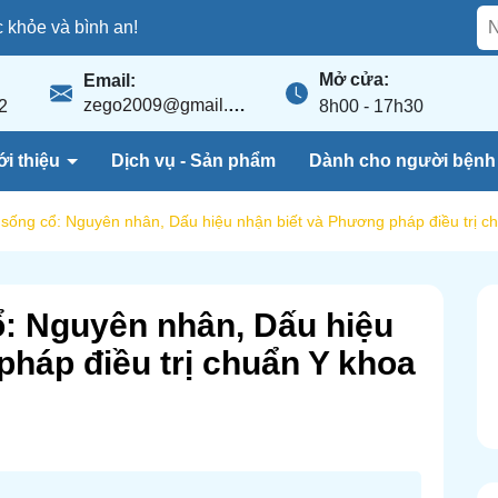
khỏe và bình an!
Mở cửa:
Email:
zego2009@gmail.com
2
8h00 - 17h30
ới thiệu
Dịch vụ - Sản phẩm
Dành cho người bện
 sống cổ: Nguyên nhân, Dấu hiệu nhận biết và Phương pháp điều trị c
ổ: Nguyên nhân, Dấu hiệu
pháp điều trị chuẩn Y khoa