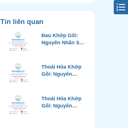
Tin liên quan
Đau Khớp Gối:
Nguyên Nhân Sâu
Xa, Chẩn Đoán
Chính Xác và
Phương Pháp
Thoái Hóa Khớp
Điều Trị Tiên Tiến
Gối: Nguyên
Từ Góc Nhìn Bác
Nhân, Triệu
Sĩ Xương Khớp
Chứng, Chẩn
Đoán và Các
Thoái Hóa Khớp
Phương Pháp
Gối: Nguyên
Điều Trị Chuẩn Y
Nhân, Chẩn Đoán
Khoa
Chính Xác và
Phương Pháp