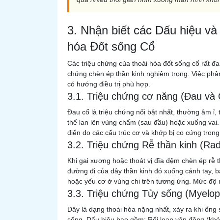
3. Nhận biết các Dấu hiệu và
hóa Đốt sống Cổ
Các triệu chứng của thoái hóa đốt sống cổ rất đ
chứng chèn ép thần kinh nghiêm trọng. Việc phân
có hướng điều trị phù hợp.
3.1. Triệu chứng cơ năng (Đau và
Đau cổ là triệu chứng nổi bật nhất, thường âm ỉ,
thể lan lên vùng chẩm (sau đầu) hoặc xuống vai.
điển do các cấu trúc cơ và khớp bị co cứng trong 
3.2. Triệu chứng Rễ thần kinh (Rad
Khi gai xương hoặc thoát vị đĩa đệm chèn ép rễ t
đường đi của dây thần kinh đó xuống cánh tay, bà
hoặc yếu cơ ở vùng chi trên tương ứng. Mức độ
3.3. Triệu chứng Tủy sống (Myelop
Đây là dạng thoái hóa nặng nhất, xảy ra khi ống
sống. Dấu hiệu bao gồm: Rối loạn vận động (khó 