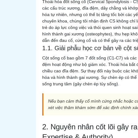
Thoái hóa đốt sống cổ (Cervical Spondylosis - CS
các cấu trúc xương, đĩa đệm, dây chằng và khớp 
hóa tự nhiên, nhưng có thể bị tăng tốc bởi các yếu
chuyên khoa, chúng tôi nhận định CS không chỉ 
trẻ do áp lực công việc và thói quen sinh hoạt s
hình thành gai xương (osteophytes), thu hẹp khô
dẫn đến đau cổ, cứng cổ và có thể gây ra các tri
1.1. Giải phẫu học cơ bản về cột 
Cột sống cổ bao gồm 7 đốt sống (C1-C7) và các đ
đệm hoạt động như bộ giảm xóc. Thoái hóa bắt 
chiều cao đĩa đệm. Sự thay đổi này buộc các khớp
hóa và hình thành gai xương. Sự chèn ép có thể x
sống trung tâm (gây chèn ép tủy sống).
Nếu bạn cảm thấy cổ mình cứng nhắc hoặc c
xét việc thăm khám sớm để xác định chính xá
2. Nguyên nhân cốt lõi gây r
Expertise & Authority)