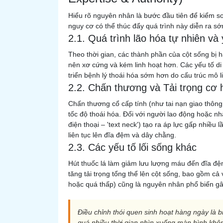
Hiểu rõ nguyên nhân là bước đầu tiên để kiểm soá
nguy cơ có thể thúc đẩy quá trình này diễn ra s
2.1. Quá trình lão hóa tự nhiên và 
Theo thời gian, các thành phần của cột sống bị 
nên xơ cứng và kém linh hoạt hơn. Các yếu tố di
triển bệnh lý thoái hóa sớm hơn do cấu trúc mô l
2.2. Chấn thương và Tải trọng cơ họ
Chấn thương cổ cấp tính (như tai nạn giao thông
tốc độ thoái hóa. Đối với người lao động hoặc nh
điện thoại – 'text neck') tạo ra áp lực gấp nhiều
liên tục lên đĩa đệm và dây chằng.
2.3. Các yếu tố lối sống khác
Hút thuốc lá làm giảm lưu lượng máu đến đĩa đệ
tăng tải trọng tổng thể lên cột sống, bao gồm cả
hoặc quá thấp) cũng là nguyên nhân phổ biến gâ
Điều chỉnh thói quen sinh hoạt hàng ngày là
quá nhiều thời gian nhìn xuống màn hình khô