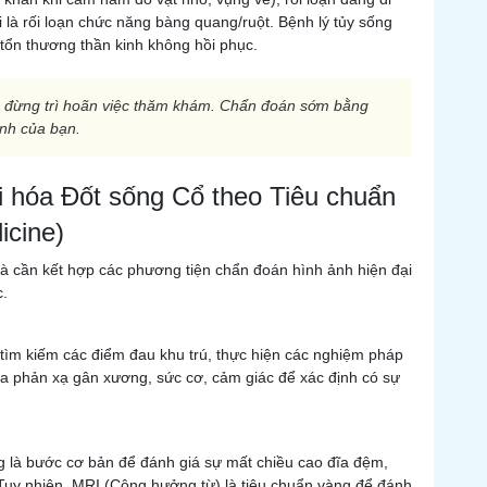
 là rối loạn chức năng bàng quang/ruột. Bệnh lý tủy sống
tổn thương thần kinh không hồi phục.
i, đừng trì hoãn việc thăm khám. Chẩn đoán sớm bằng
inh của bạn.
i hóa Đốt sống Cổ theo Tiêu chuẩn
icine)
à cần kết hợp các phương tiện chẩn đoán hình ảnh hiện đại
c.
 tìm kiếm các điểm đau khu trú, thực hiện các nghiệm pháp
tra phản xạ gân xương, sức cơ, cảm giác để xác định có sự
g là bước cơ bản để đánh giá sự mất chiều cao đĩa đệm,
 Tuy nhiên, MRI (Cộng hưởng từ) là tiêu chuẩn vàng để đánh