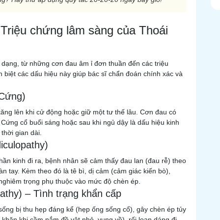
 Triệu chứng lâm sàng của Thoái
a dạng, từ những cơn đau âm ỉ đơn thuần đến các triệu
 biệt các dấu hiệu này giúp bác sĩ chẩn đoán chính xác và
 Cứng)
 tăng lên khi cử động hoặc giữ một tư thế lâu. Cơn đau có
 Cứng cổ buổi sáng hoặc sau khi ngủ dậy là dấu hiệu kinh
thời gian dài.
iculopathy)
hần kinh đi ra, bệnh nhân sẽ cảm thấy đau lan (đau rễ) theo
n tay. Kèm theo đó là tê bì, dị cảm (cảm giác kiến bò),
 nghiêm trọng phụ thuộc vào mức độ chèn ép.
athy) – Tình trạng khẩn cấp
 sống bị thu hẹp đáng kể (hẹp ống sống cổ), gây chèn ép tủy
khăn khi cầm nắm đồ vật nhỏ, vụng về), rối loạn dáng đi