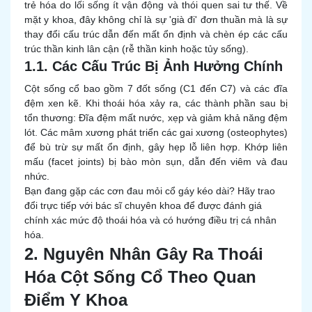
trẻ hóa do lối sống ít vận động và thói quen sai tư thế. Về
mặt y khoa, đây không chỉ là sự 'già đi' đơn thuần mà là sự
thay đổi cấu trúc dẫn đến mất ổn định và chèn ép các cấu
trúc thần kinh lân cận (rễ thần kinh hoặc tủy sống).
1.1. Các Cấu Trúc Bị Ảnh Hưởng Chính
Cột sống cổ bao gồm 7 đốt sống (C1 đến C7) và các đĩa
đệm xen kẽ. Khi thoái hóa xảy ra, các thành phần sau bị
tổn thương: Đĩa đệm mất nước, xẹp và giảm khả năng đệm
lót. Các mâm xương phát triển các gai xương (osteophytes)
để bù trừ sự mất ổn định, gây hẹp lỗ liên hợp. Khớp liên
mấu (facet joints) bị bào mòn sụn, dẫn đến viêm và đau
nhức.
Bạn đang gặp các cơn đau mỏi cổ gáy kéo dài? Hãy trao
đổi trực tiếp với bác sĩ chuyên khoa để được đánh giá
chính xác mức độ thoái hóa và có hướng điều trị cá nhân
hóa.
2. Nguyên Nhân Gây Ra Thoái
Hóa Cột Sống Cổ Theo Quan
Điểm Y Khoa