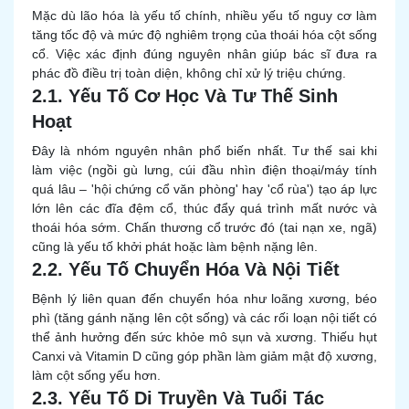
Mặc dù lão hóa là yếu tố chính, nhiều yếu tố nguy cơ làm
tăng tốc độ và mức độ nghiêm trọng của thoái hóa cột sống
cổ. Việc xác định đúng nguyên nhân giúp bác sĩ đưa ra
phác đồ điều trị toàn diện, không chỉ xử lý triệu chứng.
2.1. Yếu Tố Cơ Học Và Tư Thế Sinh
Hoạt
Đây là nhóm nguyên nhân phổ biến nhất. Tư thế sai khi
làm việc (ngồi gù lưng, cúi đầu nhìn điện thoại/máy tính
quá lâu – 'hội chứng cổ văn phòng' hay 'cổ rùa') tạo áp lực
lớn lên các đĩa đệm cổ, thúc đẩy quá trình mất nước và
thoái hóa sớm. Chấn thương cổ trước đó (tai nạn xe, ngã)
cũng là yếu tố khởi phát hoặc làm bệnh nặng lên.
2.2. Yếu Tố Chuyển Hóa Và Nội Tiết
Bệnh lý liên quan đến chuyển hóa như loãng xương, béo
phì (tăng gánh nặng lên cột sống) và các rối loạn nội tiết có
thể ảnh hưởng đến sức khỏe mô sụn và xương. Thiếu hụt
Canxi và Vitamin D cũng góp phần làm giảm mật độ xương,
làm cột sống yếu hơn.
2.3. Yếu Tố Di Truyền Và Tuổi Tác