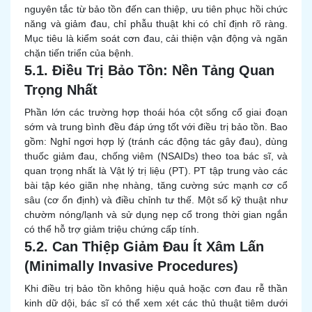
nguyên tắc từ bảo tồn đến can thiệp, ưu tiên phục hồi chức
năng và giảm đau, chỉ phẫu thuật khi có chỉ định rõ ràng.
Mục tiêu là kiểm soát cơn đau, cải thiện vận động và ngăn
chặn tiến triển của bệnh.
5.1. Điều Trị Bảo Tồn: Nền Tảng Quan
Trọng Nhất
Phần lớn các trường hợp thoái hóa cột sống cổ giai đoạn
sớm và trung bình đều đáp ứng tốt với điều trị bảo tồn. Bao
gồm: Nghỉ ngơi hợp lý (tránh các động tác gây đau), dùng
thuốc giảm đau, chống viêm (NSAIDs) theo toa bác sĩ, và
quan trọng nhất là Vật lý trị liệu (PT). PT tập trung vào các
bài tập kéo giãn nhẹ nhàng, tăng cường sức mạnh cơ cổ
sâu (cơ ổn định) và điều chỉnh tư thế. Một số kỹ thuật như
chườm nóng/lạnh và sử dụng nẹp cổ trong thời gian ngắn
có thể hỗ trợ giảm triệu chứng cấp tính.
5.2. Can Thiệp Giảm Đau Ít Xâm Lấn
(Minimally Invasive Procedures)
Khi điều trị bảo tồn không hiệu quả hoặc cơn đau rễ thần
kinh dữ dội, bác sĩ có thể xem xét các thủ thuật tiêm dưới