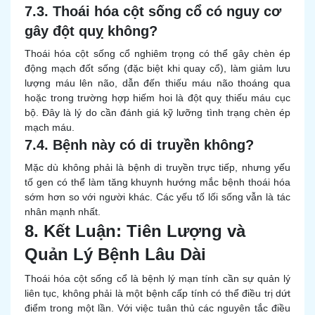
7.3. Thoái hóa cột sống cổ có nguy cơ
gây đột quỵ không?
Thoái hóa cột sống cổ nghiêm trọng có thể gây chèn ép
động mạch đốt sống (đặc biệt khi quay cổ), làm giảm lưu
lượng máu lên não, dẫn đến thiếu máu não thoáng qua
hoặc trong trường hợp hiếm hoi là đột quỵ thiếu máu cục
bộ. Đây là lý do cần đánh giá kỹ lưỡng tình trạng chèn ép
mạch máu.
7.4. Bệnh này có di truyền không?
Mặc dù không phải là bệnh di truyền trực tiếp, nhưng yếu
tố gen có thể làm tăng khuynh hướng mắc bệnh thoái hóa
sớm hơn so với người khác. Các yếu tố lối sống vẫn là tác
nhân mạnh nhất.
8. Kết Luận: Tiên Lượng và
Quản Lý Bệnh Lâu Dài
Thoái hóa cột sống cổ là bệnh lý mạn tính cần sự quản lý
liên tục, không phải là một bệnh cấp tính có thể điều trị dứt
điểm trong một lần. Với việc tuân thủ các nguyên tắc điều