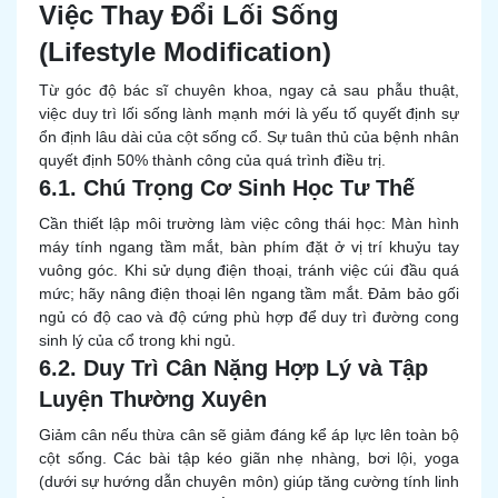
Việc Thay Đổi Lối Sống
(Lifestyle Modification)
Từ góc độ bác sĩ chuyên khoa, ngay cả sau phẫu thuật,
việc duy trì lối sống lành mạnh mới là yếu tố quyết định sự
ổn định lâu dài của cột sống cổ. Sự tuân thủ của bệnh nhân
quyết định 50% thành công của quá trình điều trị.
6.1. Chú Trọng Cơ Sinh Học Tư Thế
Cần thiết lập môi trường làm việc công thái học: Màn hình
máy tính ngang tầm mắt, bàn phím đặt ở vị trí khuỷu tay
vuông góc. Khi sử dụng điện thoại, tránh việc cúi đầu quá
mức; hãy nâng điện thoại lên ngang tầm mắt. Đảm bảo gối
ngủ có độ cao và độ cứng phù hợp để duy trì đường cong
sinh lý của cổ trong khi ngủ.
6.2. Duy Trì Cân Nặng Hợp Lý và Tập
Luyện Thường Xuyên
Giảm cân nếu thừa cân sẽ giảm đáng kể áp lực lên toàn bộ
cột sống. Các bài tập kéo giãn nhẹ nhàng, bơi lội, yoga
(dưới sự hướng dẫn chuyên môn) giúp tăng cường tính linh