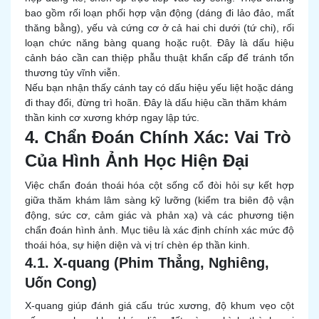
bao gồm rối loạn phối hợp vận động (dáng đi lảo đảo, mất
thăng bằng), yếu và cứng cơ ở cả hai chi dưới (tứ chi), rối
loạn chức năng bàng quang hoặc ruột. Đây là dấu hiệu
cảnh báo cần can thiệp phẫu thuật khẩn cấp để tránh tổn
thương tủy vĩnh viễn.
Nếu bạn nhận thấy cánh tay có dấu hiệu yếu liệt hoặc dáng
đi thay đổi, đừng trì hoãn. Đây là dấu hiệu cần thăm khám
thần kinh cơ xương khớp ngay lập tức.
4. Chẩn Đoán Chính Xác: Vai Trò
Của Hình Ảnh Học Hiện Đại
Việc chẩn đoán thoái hóa cột sống cổ đòi hỏi sự kết hợp
giữa thăm khám lâm sàng kỹ lưỡng (kiểm tra biên độ vận
động, sức cơ, cảm giác và phản xạ) và các phương tiện
chẩn đoán hình ảnh. Mục tiêu là xác định chính xác mức độ
thoái hóa, sự hiện diện và vị trí chèn ép thần kinh.
4.1. X-quang (Phim Thẳng, Nghiêng,
Uốn Cong)
X-quang giúp đánh giá cấu trúc xương, độ khum vẹo cột