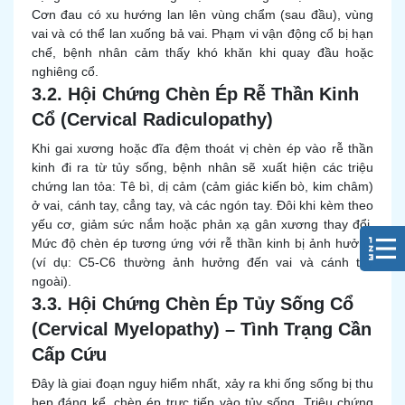
Cơn đau có xu hướng lan lên vùng chẩm (sau đầu), vùng
vai và có thể lan xuống bả vai. Phạm vi vận động cổ bị hạn
chế, bệnh nhân cảm thấy khó khăn khi quay đầu hoặc
nghiêng cổ.
3.2. Hội Chứng Chèn Ép Rễ Thần Kinh
Cổ (Cervical Radiculopathy)
Khi gai xương hoặc đĩa đệm thoát vị chèn ép vào rễ thần
kinh đi ra từ tủy sống, bệnh nhân sẽ xuất hiện các triệu
chứng lan tỏa: Tê bì, dị cảm (cảm giác kiến bò, kim châm)
ở vai, cánh tay, cẳng tay, và các ngón tay. Đôi khi kèm theo
yếu cơ, giảm sức nắm hoặc phản xạ gân xương thay đổi.
Mức độ chèn ép tương ứng với rễ thần kinh bị ảnh hưởng
(ví dụ: C5-C6 thường ảnh hưởng đến vai và cánh tay
ngoài).
3.3. Hội Chứng Chèn Ép Tủy Sống Cổ
(Cervical Myelopathy) – Tình Trạng Cần
Cấp Cứu
Đây là giai đoạn nguy hiểm nhất, xảy ra khi ống sống bị thu
hẹp đáng kể, chèn ép trực tiếp vào tủy sống. Triệu chứng