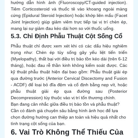
hướng dẫn hình ảnh (Fluoroscopy/CT-guided injection).
Tiêm Corticosteroid và thuốc tê vào khoang ngoài màng
cứng (Epidural Steroid Injection) hoặc khớp liên mấu (Facet
Joint Injection) giúp giảm viêm trực tiếp tại vị trí chèn ép,
mang lại sự giảm đau kéo dài hơn so với thuốc uống.
5.3. Chỉ Định Phẫu Thuật Cột Sống Cổ
Phẫu thuật chỉ được xem xét khi có các dấu hiệu nghiêm
trọng như: Chèn ép tủy sống gây yếu liệt tiến triển
(Myelopathy), thất bại với điều trị bảo tồn kéo dài (trên 6-12
tháng), hoặc đau rễ thần kinh không kiểm soát được. Các
kỹ thuật phẫu thuật hiện đại bao gồm: Phẫu thuật giải ép
qua đường trước (Anterior Cervical Discectomy and Fusion
- ACDF) để loại bỏ đĩa đệm và cố định bằng nẹp vít, hoặc
phẫu thuật giải ép qua đường sau (Posterior
Decompression) tùy thuộc vào vị trí tổn thương chính.
Bạn đang cân nhắc giữa điều trị bảo tồn và phẫu thuật?
Cần có đánh giá chuyên sâu bằng hình ảnh học để lựa
chọn đường hướng can thiệp an toàn và hiệu quả nhất cho
tình trạng cột sống của bạn.
6. Vai Trò Không Thể Thiếu Của