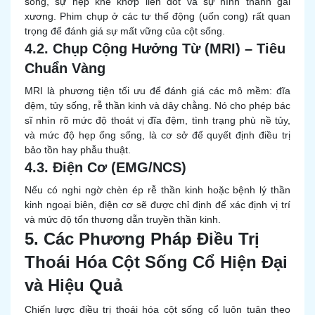
sống, sự hẹp khe khớp liên đốt và sự hình thành gai
xương. Phim chụp ở các tư thế động (uốn cong) rất quan
trọng để đánh giá sự mất vững của cột sống.
4.2. Chụp Cộng Hưởng Từ (MRI) – Tiêu
Chuẩn Vàng
MRI là phương tiện tối ưu để đánh giá các mô mềm: đĩa
đệm, tủy sống, rễ thần kinh và dây chằng. Nó cho phép bác
sĩ nhìn rõ mức độ thoát vị đĩa đệm, tình trạng phù nề tủy,
và mức độ hẹp ống sống, là cơ sở để quyết định điều trị
bảo tồn hay phẫu thuật.
4.3. Điện Cơ (EMG/NCS)
Nếu có nghi ngờ chèn ép rễ thần kinh hoặc bệnh lý thần
kinh ngoại biên, điện cơ sẽ được chỉ định để xác định vị trí
và mức độ tổn thương dẫn truyền thần kinh.
5. Các Phương Pháp Điều Trị
Thoái Hóa Cột Sống Cổ Hiện Đại
và Hiệu Quả
Chiến lược điều trị thoái hóa cột sống cổ luôn tuân theo