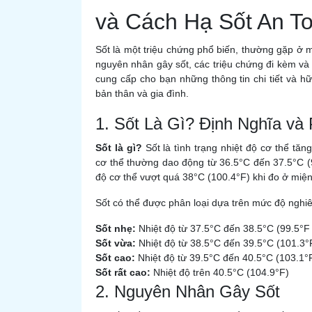
và Cách Hạ Sốt An T
Sốt là một triệu chứng phổ biến, thường gặp ở m
nguyên nhân gây sốt, các triệu chứng đi kèm và 
cung cấp cho bạn những thông tin chi tiết và h
bản thân và gia đình.
1. Sốt Là Gì? Định Nghĩa và
Sốt là gì?
Sốt là tình trạng nhiệt độ cơ thể tă
cơ thể thường dao động từ 36.5°C đến 37.5°C (9
độ cơ thể vượt quá 38°C (100.4°F) khi đo ở miệ
Sốt có thể được phân loại dựa trên mức độ nghi
Sốt nhẹ:
Nhiệt độ từ 37.5°C đến 38.5°C (99.5°F
Sốt vừa:
Nhiệt độ từ 38.5°C đến 39.5°C (101.3°
Sốt cao:
Nhiệt độ từ 39.5°C đến 40.5°C (103.1°
Sốt rất cao:
Nhiệt độ trên 40.5°C (104.9°F)
2. Nguyên Nhân Gây Sốt