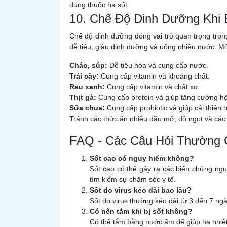
dụng thuốc hạ sốt.
10. Chế Độ Dinh Dưỡng Khi 
Chế độ dinh dưỡng đóng vai trò quan trọng trong
dễ tiêu, giàu dinh dưỡng và uống nhiều nước. Mộ
Cháo, súp:
Dễ tiêu hóa và cung cấp nước.
Trái cây:
Cung cấp vitamin và khoáng chất.
Rau xanh:
Cung cấp vitamin và chất xơ.
Thịt gà:
Cung cấp protein và giúp tăng cường hệ
Sữa chua:
Cung cấp probiotic và giúp cải thiện h
Tránh các thức ăn nhiều dầu mỡ, đồ ngọt và các 
FAQ - Các Câu Hỏi Thường 
Sốt cao có nguy hiểm không?
Sốt cao có thể gây ra các biến chứng ngu
tìm kiếm sự chăm sóc y tế.
Sốt do virus kéo dài bao lâu?
Sốt do virus thường kéo dài từ 3 đến 7 ngà
Có nên tắm khi bị sốt không?
Có thể tắm bằng nước ấm để giúp hạ nhiệt