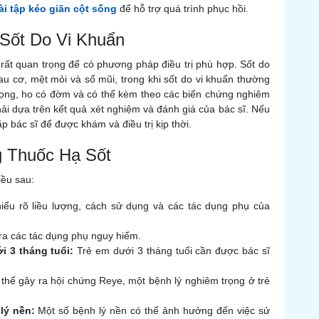
ài tập kéo giãn cột sống
để hỗ trợ quá trình phục hồi.
 Sốt Do Vi Khuẩn
à rất quan trọng để có phương pháp điều trị phù hợp. Sốt do
au cơ, mệt mỏi và sổ mũi, trong khi sốt do vi khuẩn thường
họng, ho có đờm và có thể kèm theo các biến chứng nghiêm
hải dựa trên kết quả xét nghiệm và đánh giá của bác sĩ. Nếu
p bác sĩ để được khám và điều trị kịp thời.
g Thuốc Hạ Sốt
iều sau:
ểu rõ liều lượng, cách sử dụng và các tác dụng phụ của
 ra các tác dụng phụ nguy hiểm.
 3 tháng tuổi:
Trẻ em dưới 3 tháng tuổi cần được bác sĩ
 thể gây ra hội chứng Reye, một bệnh lý nghiêm trọng ở trẻ
lý nền:
Một số bệnh lý nền có thể ảnh hưởng đến việc sử