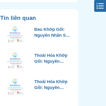
Tin liên quan
Đau Khớp Gối:
Nguyên Nhân Sâu
Xa, Chẩn Đoán
Chính Xác và
Phương Pháp
Thoái Hóa Khớp
Điều Trị Tiên Tiến
Gối: Nguyên
Từ Góc Nhìn Bác
Nhân, Triệu
Sĩ Xương Khớp
Chứng, Chẩn
Đoán và Các
Thoái Hóa Khớp
Phương Pháp
Gối: Nguyên
Điều Trị Chuẩn Y
Nhân, Chẩn Đoán
Khoa
Chính Xác và
Phương Pháp