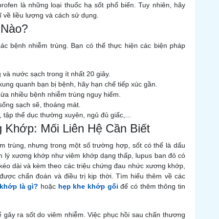
ofen là những loại thuốc hạ sốt phổ biến. Tuy nhiên, hãy
 về liều lượng và cách sử dụng.
 Nào?
ác bệnh nhiễm trùng. Bạn có thể thực hiện các biện pháp
và nước sạch trong ít nhất 20 giây.
ung quanh bạn bị bệnh, hãy hạn chế tiếp xúc gần.
ừa nhiều bệnh nhiễm trùng nguy hiểm.
sống sạch sẽ, thoáng mát.
tập thể dục thường xuyên, ngủ đủ giấc,...
 Khớp: Mối Liên Hệ Cần Biết
m trùng, nhưng trong một số trường hợp, sốt có thể là dấu
h lý xương khớp như viêm khớp dạng thấp, lupus ban đỏ có
ốt kéo dài và kèm theo các triệu chứng đau nhức xương khớp,
ược chẩn đoán và điều trị kịp thời. Tìm hiểu thêm về các
khớp là gì?
hoặc
hẹp khe khớp gối
để có thêm thông tin
ể gây ra sốt do viêm nhiễm. Việc phục hồi sau chấn thương