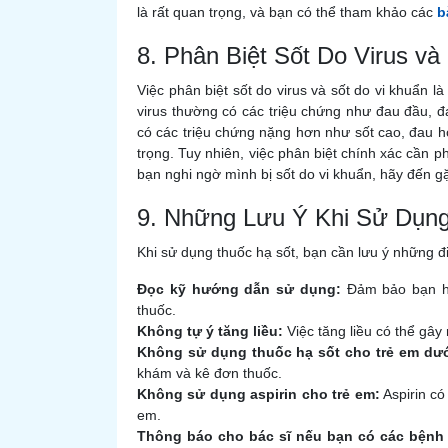
là rất quan trọng, và bạn có thể tham khảo các
b
8. Phân Biệt Sốt Do Virus và
Việc phân biệt sốt do virus và sốt do vi khuẩn l
virus thường có các triệu chứng như đau đầu, đ
có các triệu chứng nặng hơn như sốt cao, đau 
trọng. Tuy nhiên, việc phân biệt chính xác cần p
bạn nghi ngờ mình bị sốt do vi khuẩn, hãy đến gặ
9. Những Lưu Ý Khi Sử Dụn
Khi sử dụng thuốc hạ sốt, bạn cần lưu ý những đ
Đọc kỹ hướng dẫn sử dụng:
Đảm bảo bạn hi
thuốc.
Không tự ý tăng liều:
Việc tăng liều có thể gây
Không sử dụng thuốc hạ sốt cho trẻ em dưới
khám và kê đơn thuốc.
Không sử dụng aspirin cho trẻ em:
Aspirin có
em.
Thông báo cho bác sĩ nếu bạn có các bệnh 