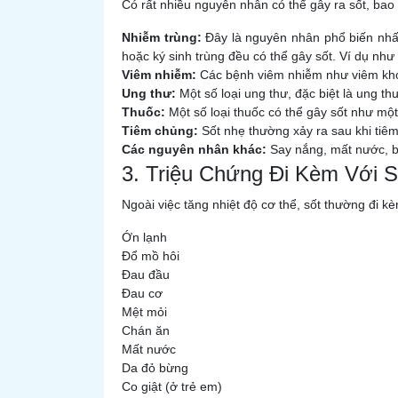
Có rất nhiều nguyên nhân có thể gây ra sốt, bao
Nhiễm trùng:
Đây là nguyên nhân phổ biến nhất
hoặc ký sinh trùng đều có thể gây sốt. Ví dụ như
Viêm nhiễm:
Các bệnh viêm nhiễm như viêm khớp 
Ung thư:
Một số loại ung thư, đặc biệt là ung th
Thuốc:
Một số loại thuốc có thể gây sốt như một
Tiêm chủng:
Sốt nhẹ thường xảy ra sau khi tiê
Các nguyên nhân khác:
Say nắng, mất nước, bệ
3. Triệu Chứng Đi Kèm Với S
Ngoài việc tăng nhiệt độ cơ thể, sốt thường đi k
Ớn lạnh
Đổ mồ hôi
Đau đầu
Đau cơ
Mệt mỏi
Chán ăn
Mất nước
Da đỏ bừng
Co giật (ở trẻ em)