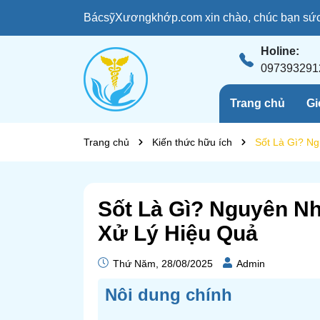
BácsỹXươngkhớp.com xin chào, chúc bạn sức 
Holine:
097393291
Trang chủ
Gi
Trang chủ
Kiến thức hữu ích
Sốt Là Gì? N
Sốt Là Gì? Nguyên N
Xử Lý Hiệu Quả
Thứ Năm, 28/08/2025
Admin
Nôi dung chính