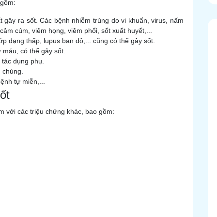
 gồm:
 gây ra sốt. Các bệnh nhiễm trùng do vi khuẩn, virus, nấm
 cảm cúm, viêm họng, viêm phổi, sốt xuất huyết,...
dạng thấp, lupus ban đỏ,... cũng có thể gây sốt.
ư máu, có thể gây sốt.
 tác dụng phụ.
m chủng.
nh tự miễn,...
ốt
èm với các triệu chứng khác, bao gồm: