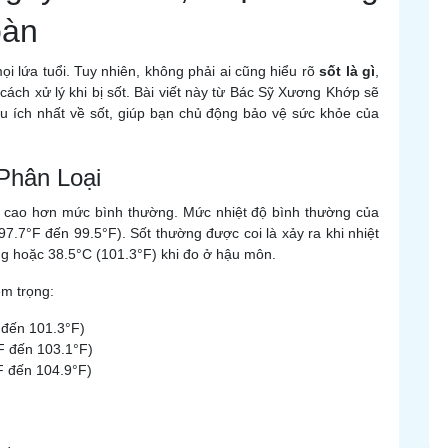
oàn
ọi lứa tuổi. Tuy nhiên, không phải ai cũng hiểu rõ
sốt là gì
,
cách xử lý khi bị sốt. Bài viết này từ Bác Sỹ Xương Khớp sẽ
ữu ích nhất về sốt, giúp bạn chủ động bảo vệ sức khỏe của
 Phân Loại
ng cao hơn mức bình thường. Mức nhiệt độ bình thường của
7.7°F đến 99.5°F). Sốt thường được coi là xảy ra khi nhiệt
ng hoặc 38.5°C (101.3°F) khi đo ở hậu môn.
êm trọng:
 đến 101.3°F)
F đến 103.1°F)
F đến 104.9°F)