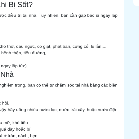
hi Bị Sốt?
ợc điều trị tại nhà. Tuy nhiên, bạn cần gặp bác sĩ ngay lập
ó thở, đau ngực, co giật, phát ban, cứng cổ, lú lẫn,...
bệnh thận, tiểu đường,...
 ngay lập tức)
 Nhà
nghiêm trọng, bạn có thể tự chăm sóc tại nhà bằng các biện
 hồi.
vậy hãy uống nhiều nước lọc, nước trái cây, hoặc nước điện
u mỡ, khó tiêu.
uá dày hoặc bí.
à ở trán, nách, bẹn.