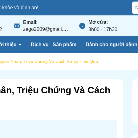
khỏe và bình an!
Mở cửa:
Email:
zego2009@gmail.com
2
8h00 - 17h30
ới thiệu
Dịch vụ - Sản phẩm
Dành cho người bện
guyên Nhân, Triệu Chứng Và Cách Xử Lý Hiệu Quả
hân, Triệu Chứng Và Cách