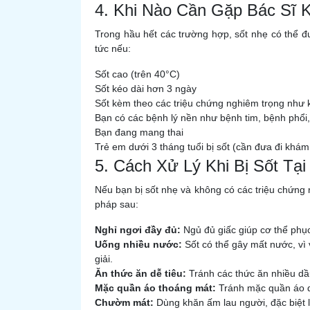
4. Khi Nào Cần Gặp Bác Sĩ K
Trong hầu hết các trường hợp, sốt nhẹ có thể đư
tức nếu:
Sốt cao (trên 40°C)
Sốt kéo dài hơn 3 ngày
Sốt kèm theo các triệu chứng nghiêm trọng như kh
Bạn có các bệnh lý nền như bệnh tim, bệnh phổi, 
Bạn đang mang thai
Trẻ em dưới 3 tháng tuổi bị sốt (cần đưa đi khám
5. Cách Xử Lý Khi Bị Sốt Tại
Nếu bạn bị sốt nhẹ và không có các triệu chứng 
pháp sau:
Nghỉ ngơi đầy đủ:
Ngủ đủ giấc giúp cơ thể phục
Uống nhiều nước:
Sốt có thể gây mất nước, vì 
giải.
Ăn thức ăn dễ tiêu:
Tránh các thức ăn nhiều dầ
Mặc quần áo thoáng mát:
Tránh mặc quần áo q
Chườm mát:
Dùng khăn ấm lau người, đặc biệt l