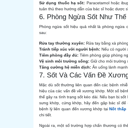
Sử dụng thuốc hạ sốt:
Paracetamol hoặc ibupr
tuân thủ theo hướng dẫn của bác sĩ hoặc dược sĩ
6. Phòng Ngừa Sốt Như Thế
Phòng ngừa sốt hiệu quả nhất là phòng ngừa c
sau:
Rửa tay thường xuyên:
Rửa tay bằng xà phòng 
Tránh tiếp xúc với người bệnh:
Nếu có người x
Tiêm phòng đầy đủ:
Tiêm phòng giúp phòng ng
Vệ sinh môi trường sống:
Giữ cho môi trường 
Tăng cường hệ miễn dịch:
Ăn uống lành mạnh, 
7. Sốt Và Các Vấn Đề Xương
Mặc dù sốt thường liên quan đến các bệnh nhiễ
hiệu của các vấn đề về xương khớp. Một số bện
thể gây ra tình trạng sốt kéo dài. Nếu bạn bị s
sưng khớp, cứng khớp, hãy đến gặp bác sĩ để đ
bệnh lý liên quan đến xương khớp tại
Nốt thấp 
chi tiết.
Ngoài ra, một số trường hợp chấn thương có th