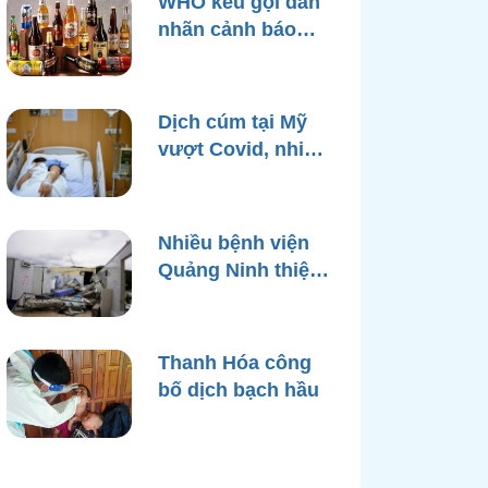
WHO kêu gọi dán
nhãn cảnh báo
ung thư trên bao
bì rượu
Dịch cúm tại Mỹ
vượt Covid, nhiều
bệnh viện quá tải
Nhiều bệnh viện
Quảng Ninh thiệt
hại nặng, cạn điện
nước sau bão
Yagi
Thanh Hóa công
bố dịch bạch hầu