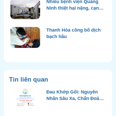
Nhiều bệnh viện Quảng
Ninh thiệt hại nặng, cạn
điện nước sau bão Yagi
Thanh Hóa công bố dịch
bạch hầu
Tin liên quan
Đau Khớp Gối: Nguyên
Nhân Sâu Xa, Chẩn Đoán
Chính Xác và Phương
Pháp Điều Trị Tiên Tiến Từ