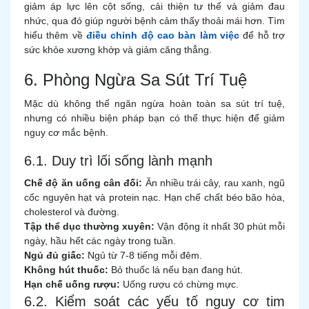
giảm áp lực lên cột sống, cải thiện tư thế và giảm đau
nhức, qua đó giúp người bệnh cảm thấy thoải mái hơn. Tìm
hiểu thêm về
điều chỉnh độ cao bàn làm việc
để hỗ trợ
sức khỏe xương khớp và giảm căng thẳng.
6. Phòng Ngừa Sa Sút Trí Tuệ
Mặc dù không thể ngăn ngừa hoàn toàn sa sút trí tuệ,
nhưng có nhiều biện pháp bạn có thể thực hiện để giảm
nguy cơ mắc bệnh.
6.1. Duy trì lối sống lành mạnh
Chế độ ăn uống cân đối:
Ăn nhiều trái cây, rau xanh, ngũ
cốc nguyên hạt và protein nạc. Hạn chế chất béo bão hòa,
cholesterol và đường.
Tập thể dục thường xuyên:
Vận động ít nhất 30 phút mỗi
ngày, hầu hết các ngày trong tuần.
Ngủ đủ giấc:
Ngủ từ 7-8 tiếng mỗi đêm.
Không hút thuốc:
Bỏ thuốc lá nếu bạn đang hút.
Hạn chế uống rượu:
Uống rượu có chừng mực.
6.2. Kiểm soát các yếu tố nguy cơ tim