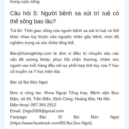
trong cuộc sống.
Câu hỏi 5: Người bệnh sa sút trí tuệ có
thể sống bao lâu?
Trả lời: Thời gian sống của người bệnh sa sút trí tuệ có thể
khác nhau tùy thuộc vào nguyên nhân gây bệnh, mức độ
nghiêm trọng và sức khỏe tổng thể.
BácsỹXươngkhớp.com là đơn vị điều trị chuyên sâu các
vấn đề xương khớp, phục hồi chấn thương, chăm sóc
người cao tuổi hàng đầu với sự phối hợp tinh túy của Y học
cổ truyền và Y học hiện đại.
Bác sỹ Bùi Đức Ngọt
Đơn vị công tác: Khoa Ngoại Tổng hợp, Bệnh viện Bưu
Điện, số 49, Trần Điền, Định Công, Hoàng Mai, Hà Nội.
Điện thoại: 097.393.2912
Email: Zego2009@gmail.com
Fanpage: Bác Sĩ Bùi Đức Ngọt
(https://www.facebook.com/BS.Bui.Duc.Ngot)