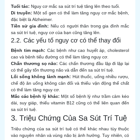
Tuổi tác:
Nguy cơ mắc sa sút trí tuệ tăng lên theo tuổi.
Di truyền:
Một số gen có thể làm tăng nguy cơ mắc bệnh,
đặc biệt là Alzheimer.
Tiền sử gia đình:
Nếu có người thân trong gia đình mắc
sa sút trí tuệ, nguy cơ của bạn cũng tăng lên.
2.2. Các yếu tố nguy cơ có thể thay đổi
Bệnh tim mạch:
Các bệnh như cao huyết áp, cholesterol
cao và bệnh tiểu đường có thể làm tăng nguy cơ.
Chấn thương sọ não:
Các chấn thương đầu lặp đi lặp lại
có thể gây tổn thương não và dẫn đến sa sút trí tuệ.
Lối sống không lành mạnh:
Hút thuốc, uống nhiều rượu,
chế độ ăn uống không cân đối và thiếu vận động thể chất
có thể làm tăng nguy cơ.
Mắc các bệnh lý khác:
Một số bệnh lý như trầm cảm kéo
dài, suy giáp, thiếu vitamin B12 cũng có thể liên quan đến
sa sút trí tuệ.
3. Triệu Chứng Của Sa Sút Trí Tuệ
Triệu chứng của sa sút trí tuệ có thể khác nhau tùy thuộc
vào nguyên nhân và vùng não bị ảnh hưởng. Tuy nhiên, có