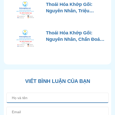
Góc Nhìn Bác Sĩ Xương
Thoái Hóa Khớp Gối:
Khớp
Nguyên Nhân, Triệu
Chứng, Chẩn Đoán và Các
Phương Pháp Điều Trị
Chuẩn Y Khoa
Thoái Hóa Khớp Gối:
Nguyên Nhân, Chẩn Đoán
Chính Xác và Phương
Pháp Điều Trị Bảo Tồn
Hiện Đại
VIẾT BÌNH LUẬN CỦA BẠN