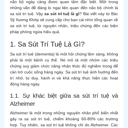
não bộ ngày càng được quan tâm đặc biệt. Một trong
những vấn đề đáng lo ngại liên quan đến não bộ chính là
sa sút trí tuệ. Vậy
sa sút trí tuệ là gì
? Bài viết này từ Bác
Sỹ Xương Khớp sẽ cung cấp cho bạn cái nhìn tổng quan về
sa sút trí tuệ, từ nguyên nhân, triệu chứng đến các biện
pháp phòng ngừa hiệu quả.
1. Sa Sút Trí Tuệ Là Gì?
Sa sút trí tuệ (dementia) là một hội chứng lâm sàng, không
phải là một bệnh cụ thể. Nó mô tả một nhóm các triệu
chứng suy giảm chức năng nhận thức đủ nghiêm trọng để
cản trở cuộc sống hàng ngày. Sa sút trí tuệ ảnh hưởng đến
trí nhớ, tư duy, hành vi và khả năng thực hiện các hoạt
động hàng ngày.
1.1. Sự khác biệt giữa sa sút trí tuệ và
Alzheimer
Alzheimer là một trong những nguyên nhân phổ biến nhất
gây ra sa sút trí tuệ, chiếm khoảng 60-80% các trường
hợp. Tuy nhiên, sa sút trí tuệ không chỉ do Alzheimer. Các