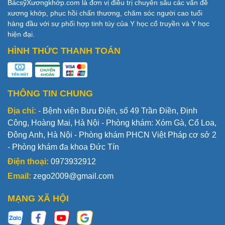
BácsỹXươngkhớp.com là đơn vị điều trị chuyên sâu các vấn đề
xương khớp, phục hồi chấn thương, chăm sóc người cao tuổi
hàng đầu với sự phối hợp tinh túy của Y học cổ truyền và Y học
hiện đại.
HÌNH THỨC THANH TOÁN
THÔNG TIN CHUNG
Địa chỉ:
- Bệnh viện Bưu Điện, số 49 Trần Điền, Định
Công, Hoàng Mai, Hà Nội - Phòng khám: Xóm Gà, Cổ Loa,
Đông Anh, Hà Nội - Phòng khám PHCN Việt Pháp cơ sở 2
- Phòng khám đa khoa Đức Tín
Điện thoại:
0973932912
Email:
zego2009@gmail.com
MẠNG XÃ HỘI